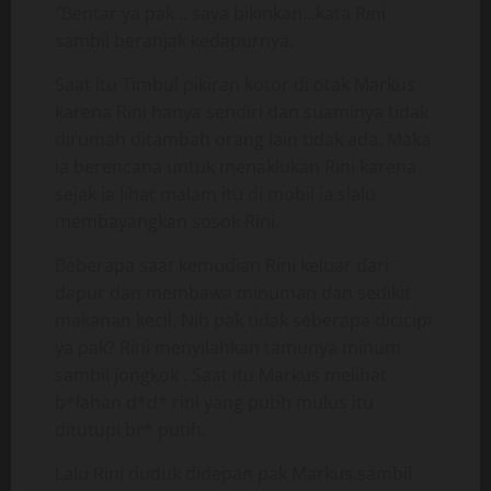
“Bentar ya pak… saya bikinkan…kata Rini
sambil beranjak kedapurnya.
Saat itu Timbul pikiran kotor di otak Markus
karena Rini hanya sendiri dan suaminya tidak
dirumah ditambah orang lain tidak ada. Maka
ia berencana untuk menaklukan Rini karena
sejak ia lihat malam itu di mobil ia slalu
membayangkan sosok Rini.
Beberapa saat kemudian Rini keluar dari
dapur dan membawa minuman dan sedikit
makanan kecil. Nih pak tidak seberapa dicicipi
ya pak? Rini menyilahkan tamunya minum
sambil jongkok . Saat itu Markus melihat
b*lahan d*d* rini yang putih mulus itu
ditutupi br* putih.
Lalu Rini duduk didepan pak Markus.sambil