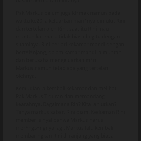
basah oleh cairan cintanya.
Pak Markus belum juga kl*mak namun pada
waktu ke20 ia keluarkan man*nya dimulut Rini
dan tertelan oleh Rini, saat itu Rini mau
muntah karena ia tidak biasa begitu dengan
suaminya. Rini berlari kekamar mandi dengan
bert*l*njang, dalam kamar mandi ia muntah
dan berusaha mengeluarkan m*ni
Markus.namun tetap ada yang tertelan
olehnya.
Kemudian ia kembali kekamar dan melihat
Pak Markus Tiduran dan memandang
kearahnya. Bagaimana Rin? Kita lanjutkan?
Tanya markus sabar. Rini diam. Kediaman Rini
memberi sinyal bahwa Markus harus
mer*ngs*ngnya lagi. Markus lalu kembali
membaringkan Rini di ranjang yang biasa