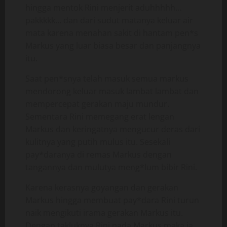
hingga mentok Rini menjerit aduhhhhh…
pakkkkk… dan dari sudut matanya keluar air
mata karena menahan sakit di hantam pen*s
Markus yang luar biasa besar dan panjangnya
itu.
Saat pen*snya telah masuk semua markus
mendorong keluar masuk lambat lambat dan
mempercepat gerakan maju mundur.
Sementara Rini memegang erat lengan
Markus dan keringatnya mengucur deras dari
kulitnya yang putih mulus itu. Sesekali
pay*daranya di remas Markus dengan
tangannya dan mulutya meng*lum bibir Rini.
Karena kerasnya goyangan dan gerakan
Markus hingga membuat pay*dara Rini turun
naik mengikuti irama gerakan Markus itu.
Dengan takluknya Rini pada Markus maka ia