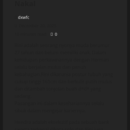
Nakal
dxwfc
December 20, 2025
10 minutes read
0
Rini adalah seorang nyonya muda berumur
27 tahun dan belum memiliki anak. Dalam
kehidupan perkawinannya dengan Herman
selalu berjalan mulus dan penuh
kebahagian.Rini dikarunia postur tubuh yang
cukup tinggi 161cm dan berkulit putih mulus
dan ditambah tonjolan buah d*d* yang
sedang.
Pasangan ini dalam kesehariannya selalu
sibuk dalam mengejar kariernya.
Hendra adalah eksekutif pada sebuah bank
swasta terkenal dikota solo dan Rini juga