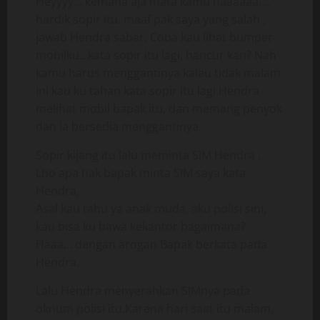
Heyyyy… kemana aja mata kamu haaaaaa….
hardik sopir itu. maaf pak saya yang salah ,
jawab Hendra sabar. Coba kau lihat bumper
mobilku.. kata sopir itu lagi, hancur kan? Nah
kamu harus menggantinya kalau tidak malam
ini kau ku tahan kata sopir itu lagi.Hendra
melihat mobil bapak itu, dan memang penyok
dan ia bersedia menggantinya.
Sopir kijang itu lalu meminta SIM Hendra ,
Lho apa hak bapak minta SIM saya kata
Hendra,
Asal kau tahu ya anak muda, aku polisi sini,
kau bisa ku bawa kekantor bagaimana?
Haaa… dengan arogan Bapak berkata pada
Hendra.
Lalu Hendra menyerahkan SIMnya pada
oknum polisi itu.Karena hari saat itu malam,