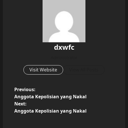
dxwfc
Administrator
Visit Website
View All Posts
P
Previous:
Anggota Kepolisian yang Nakal
o
Next:
Anggota Kepolisian yang Nakal
s
t