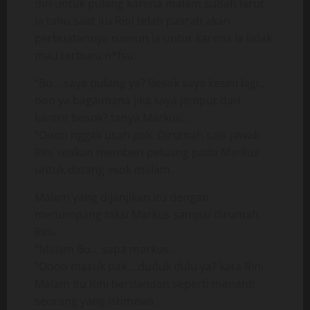
diri untuk pulang karena malam sudah larut.
Ia tahu saat itu Rini telah pasrah akan
perbuatannya namun ia untur karena ia tidak
mau terburu n*fsu.
“Bu… saya pulang ya? Besok saya kesini lagi..
ooo ya bagaimana jika saya jemput dari
kantor besok? tanya Markus…
“Oooo nggak usah pak. Dirumah saja jawab
Rini seakan memberi peluang pada Markus
untuk datang esok malam.
Malam yang dijanjikan itu dengan
menumpang taksi Markus sampai dirumah
Rini.
“Malam Bu… sapa markus..
“Oooo masuk pak… duduk dulu ya? kata Rini.
Malam itu Rini berdandan seperti menanti
seorang yang istimewa.