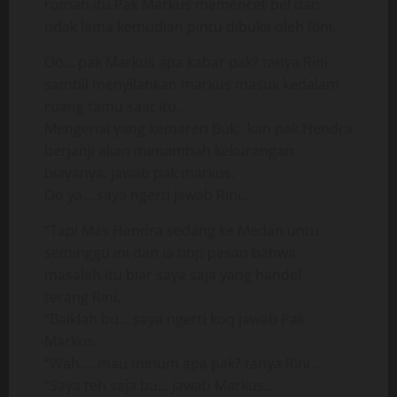
rumah itu.Pak Markus memencet bel dan
tidak lama kemudian pintu dibuka oleh Rini.
Oo… pak Markus apa kabar pak? tanya Rini
sambil menyilahkan markus masuk kedalam
ruang tamu saat itu.
Mengenai yang kemaren Buk.. kan pak Hendra
berjanji akan menambah kekurangan
biayanya. jawab pak markus.
Oo ya… saya ngerti jawab Rini…
“Tapi Mas Hendra sedang ke Medan untu
seminggu ini dan ia titip pesan bahwa
masalah itu biar saya saja yang handel ,
terang Rini.
“Baiklah bu… saya ngerti koq jawab Pak
Markus.
“Wah…. mau minum apa pak? tanya Rini ..
“Saya teh saja bu… jawab Markus..