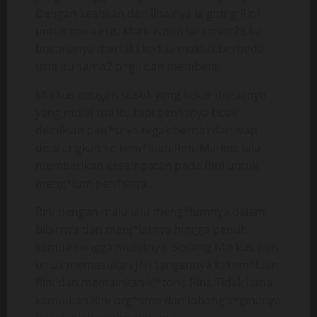
Dengan keahlian dan lihainya ia giring Rini
untuk menurut. Markuspun lalu membuka
busananya dan lalu kedua makluk berbeda
usia itu sama2 b*gil dan membelai.
Markus dengan sosok yang kekar diusianya
yang mulai tua itu tapi pen*snya tidak
demikian pen*snya tegak berdiri dan siap
disarangkan ke kem*luan Rini. Markus lalu
memberikan kesempatan pada Rini untuk
meng*lum pen*snya…
Rini dengan malu lalu meng*lumnya dalam
bibirnya dan menj*latnya hingga penuh
semua rongga mulutnya. Sedang Markus pun
terus memasukan j*ri tangannya kekem*luan
Rini dan memainkan kl*toris Rini. Tidak lama
kemudian Rini org*sme dan lobang v*ginanya