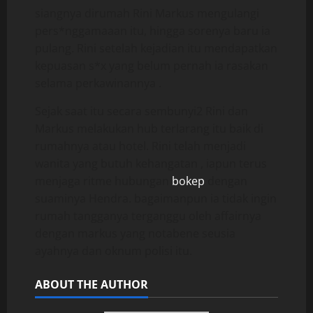
siangnya dirumah Rini Markus mengulangi
pers*nggamaaan itu, hingga sorenya baru ia
pulang. Rini setelah kejadian itu mendapatkan
kepuasan s*x yang belum pernah ia rasakan
selama perkawinannya .
Sejak saat itu secara sembunyi2 Rini dan
Markus melakukan hub terlarang itu baik di
rumahnya atau hotel. Rini telah menjadi
wanita yang butuh kehangatan , iapun terus
menjaga ritme hubungan
bokep
dengan
suaminya Hendra. bagaimanpun ia tidak ingin
rumah tangganya terganggu oleh affairnya
dengan markus yang notabene seusia
ayahnya dan oknum polisi itu.
ABOUT THE AUTHOR