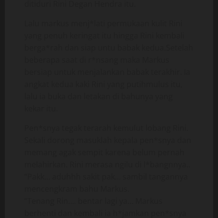
ditiduri Rini Degan Hendra itu.
Lalu markus menj*lati permukaan kulit Rini
yang penuh keringat itu hingga Rini kembali
berga*rah dan siap untu babak kedua.Setelah
beberapa saat di r*nsang maka Markus
bersiap untuk menjalankan babak terakhir. Ia
angkat kedua kaki Rini yang putihmulus itu,
lalu ia buka dan letakan di bahunya yang
kekar itu.
Pen*snya tegak terarah kemulut lobang Rini.
Sekali dorong masuklah kepala pen*snya dan
memang agak sempit karena belum pernah
melahirkan. Rini merasa ngilu di l*bangnnya..
“Pakk… aduhhh sakit pak… sambil tangannya
mencengkram bahu Markus.
“Tenang Rin…. bentar lagi ya… Markus
berhenti dan kembali ia h*jamkan pen*snya