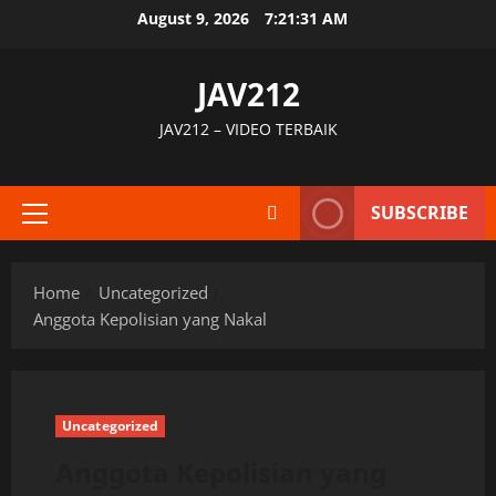
Skip
August 9, 2026
7:21:32 AM
to
content
JAV212
JAV212 – VIDEO TERBAIK
SUBSCRIBE
Primary
Menu
Home
Uncategorized
Anggota Kepolisian yang Nakal
Uncategorized
Anggota Kepolisian yang