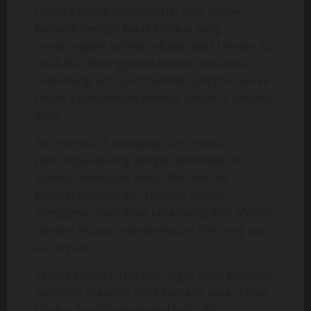
Hendra dalam berbagai hal ,saat itu tak
berkutik dengan kata2 Markus yang
menerangkan bahwa sebagai laki2 Hendra itu
tidak bisa dibanggakan karena tidak bisa
melindungi istrinya ditambah sampai saat ke
tahun 3 perkawinan mereka belum di karunia
anak.
Rini merasa di telanjangi dan merasa
pikirannya kosong dengan kemampuan
Markus membawa emosi Rini kearah
pemberontakan diri. Dengan sedikit
menggeser duduknya kesamping Rini, Markus
dengan leluasa memegang jari Rini yang saat
itu terpaku.
Sambil berkata, Dek Rini nggak usah khawatir,
serahkan masalah adek itu pada saya , bujuk
Markus,sambil merangkul bahu Rini