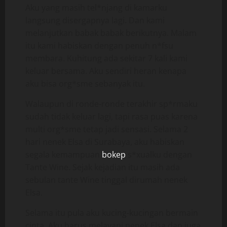
Aku yang masih tel*njang di kamarku
langsung disergapnya lagi. Dan kami
melanjutkan babak babak berikutnya. Malam
itu kami habiskan dengan penuh n*fsu
membara. Kuhitung ada sekitar 7 kali kami
keluar bersama. Aku sendiri heran kenapa
aku bisa org*sme sebanyak itu.
Walaupun di ronde-ronde terakhir sp*rmaku
sudah tidak keluar lagi, tapi rasa puas karena
multi org*sme tetap jadi sensasi. Selama 2
hari nenek Elsa di Surabaya, aku habiskan
segala kemampuan
bokep
s*xualku dengan
Tante Wine. Sejak kejadian itu masih ada
sebulan tante Wine tinggal dirumah nenek
Elsa.
Selama itu pula aku kucing-kucingan bermain
cinta. Aku harus melayani nenek Elsa dan juga