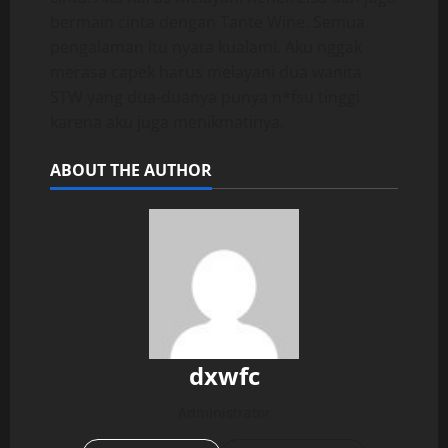
bermain cinta dengan Tante Wine. Semua
pengalaman itu nyata kualami. Aku nggak
merasa capek harus melayani dua wanita
STW yang dua-duanya punya n*fsu tinggi
karena aku juga menikmatinya.
ABOUT THE AUTHOR
dxwfc
Administrator