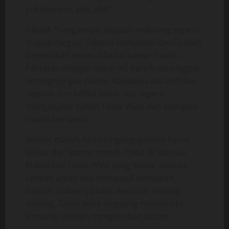
yok keluarin, yok, ahh”.
Dibalik *rangannya, akupun melolong seperti
megap-megap. Sejurus kemudian kami sudah
berpelukan lemas dilantai kamar mandi.
Persetan dengan lantai ini, bersih atau nggak,
emangnya gue pikirin. Kayaknya aku tertidur
sejenak dan ketika sadar aku segera
mengangkat tubuh Tante Wine dan kamipun
mandi bersama.
Selesai mandi, kami bingung gimana harus
keluar dari kamar mandi. Takut Bi Ijah tau.
Kubiarkan Tante Wine yang keluar duluan,
setelah aman aku menyusul kemudian.
Namun bukannya kami kekamar masing-
masing, Tante Wine langsung menysul ke
kamarku setelah mengenakan daster.