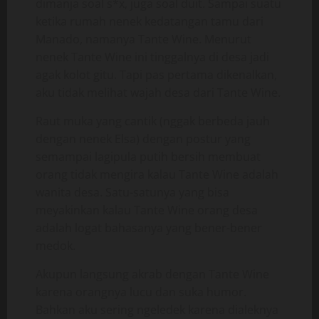
dimanja soal s*x, juga soal duit. Sampai suatu
ketika rumah nenek kedatangan tamu dari
Manado, namanya Tante Wine. Menurut
nenek Tante Wine ini tinggalnya di desa jadi
agak kolot gitu. Tapi pas pertama dikenalkan,
aku tidak melihat wajah desa dari Tante Wine.
Raut muka yang cantik (nggak berbeda jauh
dengan nenek Elsa) dengan postur yang
semampai lagipula putih bersih membuat
orang tidak mengira kalau Tante Wine adalah
wanita desa. Satu-satunya yang bisa
meyakinkan kalau Tante Wine orang desa
adalah logat bahasanya yang bener-bener
medok.
Akupun langsung akrab dengan Tante Wine
karena orangnya lucu dan suka humor.
Bahkan aku sering ngeledek karena dialeknya