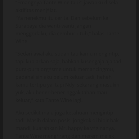
“Emangnya Tante Wine tau?” jawabku disela
aktifitas menj*lat.
“Ya nenekmu itu cerita. Dan sebelum ke
Surabaya dia wanti-wanti jangan
menggodaku, dia cemburu tuh,” balas Tante
Wine.
“Sedari awal aku sudah tau kamu mengintip,
tapi kubiarkan saja, bahkan kusengaja aja tadi
pura-pura org*sme untuk memancingmu,
padahal sih aku belum keluar tadi, heheh
kamu tertipu ya, tapi Ndy, sekarang masukin
yuk, aku bener-bener nggak tahan mau
keluar,” kata Tante Wine lagi.
Aku sedikit malu juga ketahuan mengintip
tadi. Masih dalam posisi jongkok di bibir bak
mandi, kuarahkan Mr. happy ke v*ginanya.
Tante Wine meng*rang dan merem melek