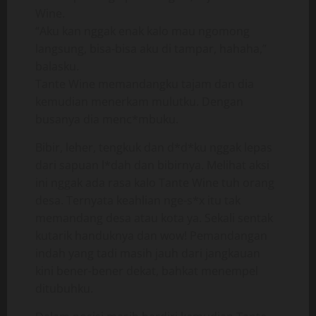
Wine.
“Aku kan nggak enak kalo mau ngomong
langsung, bisa-bisa aku di tampar, hahaha,”
balasku.
Tante Wine memandangku tajam dan dia
kemudian menerkam mulutku. Dengan
busanya dia menc*mbuku.
Bibir, leher, tengkuk dan d*d*ku nggak lepas
dari sapuan l*dah dan bibirnya. Melihat aksi
ini nggak ada rasa kalo Tante Wine tuh orang
desa. Ternyata keahlian nge-s*x itu tak
memandang desa atau kota ya. Sekali sentak
kutarik handuknya dan wow! Pemandangan
indah yang tadi masih jauh dari jangkauan
kini bener-bener dekat, bahkat menempel
ditubuhku.