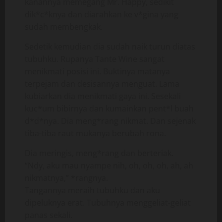
kanannya memegang Mr. Happy, sedikit
dik*c*knya dan diarahkan ke v*gina yang
sudah membengkak.
Sedetik kemudian dia sudah naik turun diatas
tubuhku. Rupanya Tante Wine sangat
menikmati posisi ini. Buktinya matanya
terpejam dan desisannya menguat. Lama
kubiarkan dia menikmati gaya ini. Sesekali
kuc*um bibirnya dan kumainkan pent*l buah
d*d*nya. Dia meng*rang nikmat. Dan sejenak
tiba-tiba raut mukanya berubah rona.
Dia meringis, meng*rang dan berteriak.
“Ndy, aku mau nyampe nih, oh, oh, oh, ah, ah
nikmatnya,” *rangnya.
Tangannya meraih tubuhku dan aku
dipeluknya erat. Tubuhnya menggeliat-geliat
panas sekali.