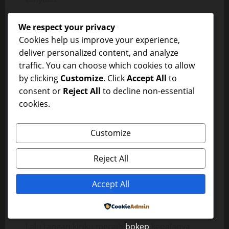
”Dddaa lllammm aajjjaaa
We respect your privacy
Pppaakkkk..oobbaattnyaa mmassihh
Cookies help us improve your experience,
aaddaa..”, jawab Tinah.
deliver personalized content, and analyze
Mendengar itu serangan makin kufokuskan.
traffic. You can choose which cookies to allow
Segala yang ada di tubuhnya aku r*mas. Dua
by clicking
Customize
. Click
Accept All
to
tangan Tinah tak tahan di pinggir bak mandi
consent or
Reject All
to decline non-essential
dan mencengkeram pah* serta pant*tku.
cookies.
Bib*rku dicarinya lalu ”hhhmmmpppfffttt..”.
Pant*tku dir*mas kuat – kuat.
Customize
Bib*rnya dilepas dariku dan ”ooouuggghhh..”,
d*sah Tinah panjang. Lava yang hangat terasa
Reject All
mengaliri pen*sku yang masih bekerja.
Kepalanya tertunduk menghadap air di bak
Accept All
mandi. Kudekap erat tubuh depannya.
Kuk*cup dan kug*git leher belakangnya.
Powered by
Lalu tangan kiriku meraih
bokep
kepalanya