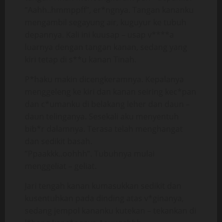
”Aahh..hmmppff”, er*ngnya. Tangan kananku
mengambil segayung air, kuguyur ke tubuh
depannya. Kali ini kuusap – usap v****a
luarnya dengan tangan kanan, sedang yang
kiri tetap di s**u kanan Tinah.
P*haku makin dicengkeramnya. Kepalanya
menggeleng ke kiri dan kanan seiring kec*pan
dan c*umanku di belakang leher dan daun –
daun telinganya. Sesekali aku menyentuh
bib*r dalamnya. Terasa telah menghangat
dan sedikit basah.
”Ppaakkk..oohhh”. Tubuhnya mulai
menggeliat – geliat.
Jari tengah kanan kumasukkan sedikit dan
kusentuhkan pada dinding atas v*ginanya,
sedang jempol kananku kutekan – tekankan di