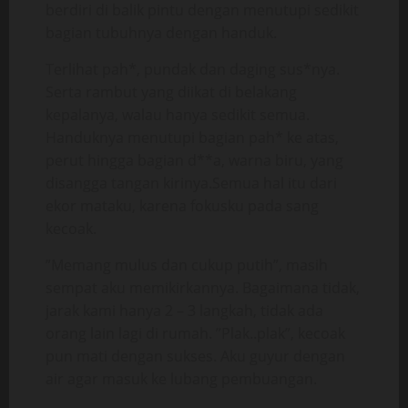
berdiri di balik pintu dengan menutupi sedikit
bagian tubuhnya dengan handuk.
Terlihat pah*, pundak dan daging sus*nya.
Serta rambut yang diikat di belakang
kepalanya, walau hanya sedikit semua.
Handuknya menutupi bagian pah* ke atas,
perut hingga bagian d**a, warna biru, yang
disangga tangan kirinya.Semua hal itu dari
ekor mataku, karena fokusku pada sang
kecoak.
”Memang mulus dan cukup putih”, masih
sempat aku memikirkannya. Bagaimana tidak,
jarak kami hanya 2 – 3 langkah, tidak ada
orang lain lagi di rumah. ”Plak..plak”, kecoak
pun mati dengan sukses. Aku guyur dengan
air agar masuk ke lubang pembuangan.