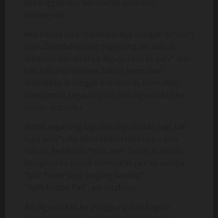
kebanggaanku, lalu menatapku dan
tersenyum.
Aku hanya bisa membalasnya dengan senyum
juga. Diambilnya lagi segayung air, sabun
dibasahi dan sisanya diguyurkan ke pah* dan
kaki lalu digosoknya. Sabun kemudian
diletakkan di pinggir bak mandi, kemudian
mengambil segayung air dan diguyurkan ke
badan depanku.
Ambil segayung lagi dan diguyurkan lagi, tak
lupa senj*taku dibersihkan dari sisa – sisa
sabun. Sedikit dir*mas oleh Tinah. Kutahan
keinginanku untuk membalas perlakuannya,
“biar Tinah yang pegang kendali”.
“Balik badan Pak”, perintahnya.
Air diguyurkan ke punggung dan bagian