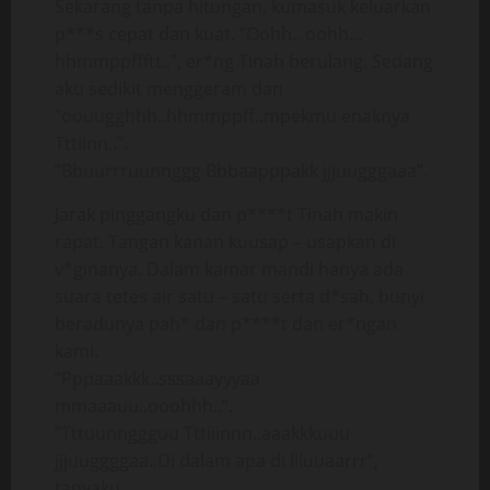
Sekarang tanpa hitungan, kumasuk keluarkan
p***s cepat dan kuat. ”Oohh.. oohh…
hhmmppffftt..”, er*ng Tinah berulang. Sedang
aku sedikit menggeram dan
”oouugghhh..hhmmppff..mpekmu enaknya
Tttiinn..”.
”Bbuurrruunnggg Bbbaapppakk jjjuugggaaa”.
Jarak pinggangku dan p****t Tinah makin
rapat. Tangan kanan kuusap – usapkan di
v*ginanya. Dalam kamar mandi hanya ada
suara tetes air satu – satu serta d*sah, bunyi
beradunya pah* dan p****t dan er*ngan
kami.
”Pppaaakkk..sssaaayyyaa
mmaaauu..ooohhh..”.
”Tttuunnggguu Tttiiinnn..aaakkkuuu
jjjuuggggaa..Di dalam apa di llluuaarrr”,
tanyaku.