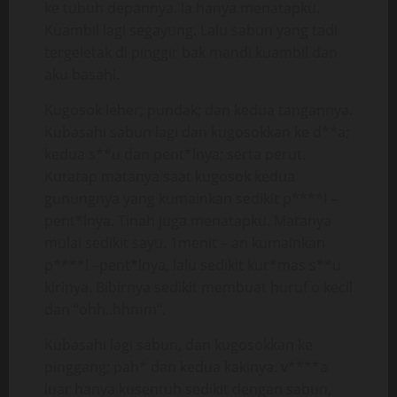
ke tubuh depannya. Ia hanya menatapku.
Kuambil lagi segayung. Lalu sabun yang tadi
tergeletak di pinggir bak mandi kuambil dan
aku basahi.
Kugosok leher; pundak; dan kedua tangannya.
Kubasahi sabun lagi dan kugosokkan ke d**a;
kedua s**u dan pent*lnya; serta perut.
Kutatap matanya saat kugosok kedua
gunungnya yang kumainkan sedikit p****l –
pent*lnya. Tinah juga menatapku. Matanya
mulai sedikit sayu. 1menit – an kumainkan
p****l –pent*lnya, lalu sedikit kur*mas s**u
kirinya. Bibirnya sedikit membuat huruf o kecil
dan “ohh..hhmm“.
Kubasahi lagi sabun, dan kugosokkan ke
pinggang; pah* dan kedua kakinya. v****a
luar hanya kusentuh sedikit dengan sabun,