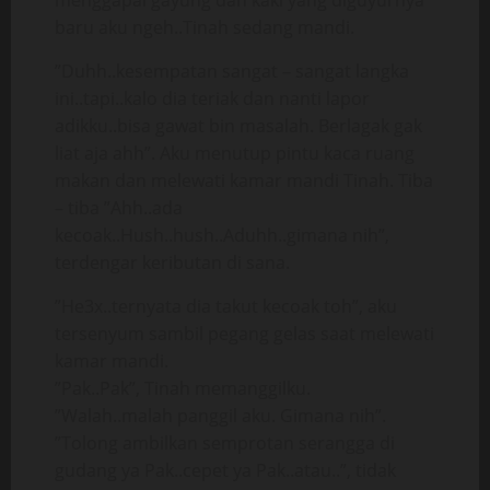
menggapai gayung dan kaki yang diguyurnya
baru aku ngeh..Tinah sedang mandi.
”Duhh..kesempatan sangat – sangat langka
ini..tapi..kalo dia teriak dan nanti lapor
adikku..bisa gawat bin masalah. Berlagak gak
liat aja ahh”. Aku menutup pintu kaca ruang
makan dan melewati kamar mandi Tinah. Tiba
– tiba ”Ahh..ada
kecoak..Hush..hush..Aduhh..gimana nih”,
terdengar keributan di sana.
”He3x..ternyata dia takut kecoak toh”, aku
tersenyum sambil pegang gelas saat melewati
kamar mandi.
”Pak..Pak”, Tinah memanggilku.
”Walah..malah panggil aku. Gimana nih”.
”Tolong ambilkan semprotan serangga di
gudang ya Pak..cepet ya Pak..atau..”, tidak