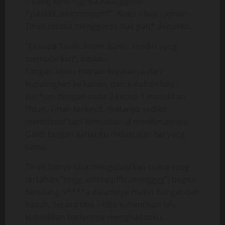
l*bang kenc*ngnya.Aauugghhh
Ppaakkk..eemmmppfff”. Kuku – kuku jemari
Tinah terasa menggores dua pah* depanku.
”Kenapa Tinah..hmm..kamu sendiri yang
memulai kan”, bisikku.
Tangan kiriku meraih kepalanya dan
kupalingkan ke kanan, dan kutahan lalu
kuc*um dengan nada 2 kecup 1 masukkan
l*dah. Tinah terkejut, matanya sedikit
membesar tapi kemudian ia menikmatinya.
Ganti tangan kananku melakukan hal yang
sama.
Tinah hanya bisa mengeluarkan suara yang
tertahan ”nngg..emmppfftt..nnngggg”, begitu
berulang. v****a dalamnya makin hangat dan
basah. Secara tiba – tiba kuhentikan lalu
kubalikkan badannya menghadapku.