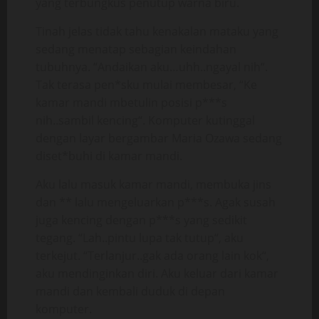
yang terbungkus penutup warna biru.
Tinah jelas tidak tahu kenakalan mataku yang
sedang menatap sebagian keindahan
tubuhnya. “Andaikan aku…uhh..ngayal nih“.
Tak terasa pen*sku mulai membesar, “Ke
kamar mandi mbetulin posisi p***s
nih..sambil kencing“. Komputer kutinggal
dengan layar bergambar Maria Ozawa sedang
diset*buhi di kamar mandi.
Aku lalu masuk kamar mandi, membuka jins
dan ** lalu mengeluarkan p***s. Agak susah
juga kencing dengan p***s yang sedikit
tegang. “Lah..pintu lupa tak tutup“, aku
terkejut. “Terlanjur..gak ada orang lain kok“,
aku mendinginkan diri. Aku keluar dari kamar
mandi dan kembali duduk di depan
komputer.