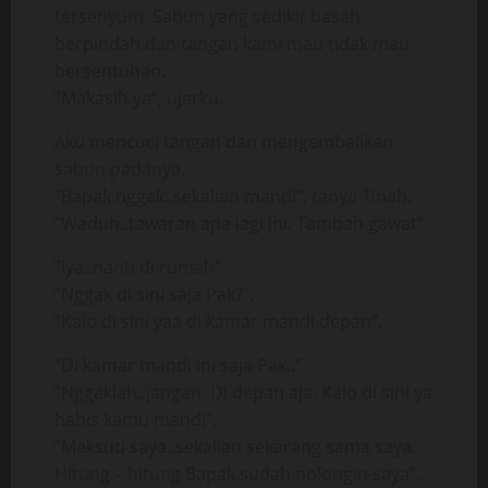
tersenyum. Sabun yang sedikit basah
berpindah dan tangan kami mau tidak mau
bersentuhan.
”Makasih ya”, ujarku.
Aku mencuci tangan dan mengembalikan
sabun padanya.
”Bapak nggak..sekalian mandi”, tanya Tinah.
”Waduh..tawaran apa lagi ini. Tambah gawat”.
”Iya..nanti di rumah”.
”Nggak di sini saja Pak?”.
”Kalo di sini yaa di kamar mandi depan”.
”Di kamar mandi ini saja Pak..”.
”Nggaklah..jangan. Di depan aja. Kalo di sini ya
habis kamu mandi”.
”Maksud saya..sekalian sekarang sama saya.
Hitung – hitung Bapak sudah nolongin saya”.