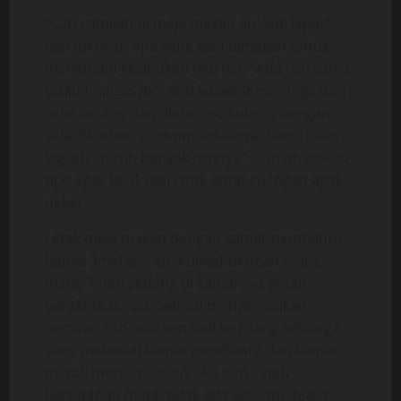
“Cari camilan di meja makan ah..jadi lapar“.
Aku mencari apa yang bisa dimakan untuk
menemani kesibukan nge net. “Ada roti sama
biskuit nih..asyik“. Roti kusemir mentega dan
selai kacang dan diatasnya kulapis dengan
selai blueberry, “Hmm..enaknya. Nanti bikin
lagi ah..masih banyak rotinya“. Rumah adikku
tipe agak kecil, jadi jarak antar ruangan agak
dekat.
Letak meja makan dengan kamar pembantu
hanya 3meter – an. Kulihat dengan ujung
mata, Tinah sedang di kamarnya entah
beraktifitas apa. Selesai menyelesaikan
semiran roti, aku kembali ke ruang keluarga
yang melewati kamar pembantu dan kamar
mandi mereka. 2detik aku dan Tinah
bertatapan mata, tidak ada sesuatu, biasa