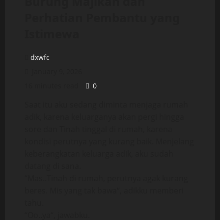
Burung Majikan dan
Perhatian Pembantu yang
Istimewa
dxwfc
January 9, 2026
16 minutes read
0
Saat itu aku sedang diminta menjaga rumah
adik, karena keluarganya akan pergi hingga
sore dan Tinah tinggal di rumah, karena
kondisi perutnya yang kurang baik. Menjelang
keberangkatan keluarga adik, aku sudah
datang di sana.
“Mas..Tinah di rumah, perutnya agak kurang
beres. Mis yang tak bawa“, adikku memberi
tahu.
“Oo..ya“, jawabku.