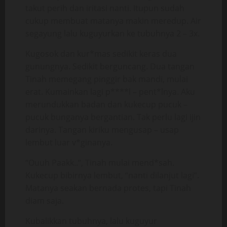
takut perih dan iritasi nanti. Itupun sudah
cukup membuat matanya makin meredup. Air
segayung lalu kuguyurkan ke tubuhnya 2 – 3x.
Kugosok dan kur*mas sedikit keras dua
gunungnya. Sedikit berguncang. Dua tangan
Tinah memegang pinggir bak mandi, mulai
erat. Kumainkan lagi p****l – pent*lnya. Aku
merundukkan badan dan kukecup pucuk –
pucuk bunganya bergantian. Tak perlu lagi ijin
darinya. Tangan kiriku mengusap – usap
lembut luar v*ginanya.
“Ouuh Paakk..“, Tinah mulai mend*sah.
Kukecup bibirnya lembut, “nanti dilanjut lagi“.
Matanya seakan bernada protes, tapi Tinah
diam saja.
Kubalikkan tubuhnya, lalu kuguyur