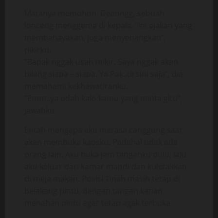
Matanya memohon. Deenngg, sebuah
lonceng menggema di kepala. ”Ini ajakan yang
membahayakan, juga menyenangkan”,
pikirku.
”Bapak nggak usah mikir. Saya nggak akan
bilang siapa – siapa. Ya Pak..di sini saja”, dia
memahami kekhawatiranku.
”Emm..ya udah kalo kamu yang minta gitu”,
jawabku.
Entah mengapa aku merasa canggung saat
akan membuka kaosku. Padahal tidak ada
orang lain. Aku buka jam tanganku dulu, lalu
aku keluar dari kamar mandi dan kuletakkan
di meja makan. Posisi Tinah masih tetap di
belakang pintu, dengan tangan kanan
menahan pintu agar tetap agak terbuka.