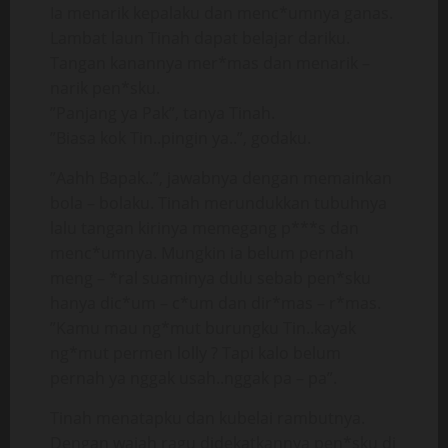
Ia menarik kepalaku dan menc*umnya ganas.
Lambat laun Tinah dapat belajar dariku.
Tangan kanannya mer*mas dan menarik –
narik pen*sku.
”Panjang ya Pak”, tanya Tinah.
”Biasa kok Tin..pingin ya..”, godaku.
”Aahh Bapak..”, jawabnya dengan memainkan
bola – bolaku. Tinah merundukkan tubuhnya
lalu tangan kirinya memegang p***s dan
menc*umnya. Mungkin ia belum pernah
meng – *ral suaminya dulu sebab pen*sku
hanya dic*um – c*um dan dir*mas – r*mas.
”Kamu mau ng*mut burungku Tin..kayak
ng*mut permen lolly ? Tapi kalo belum
pernah ya nggak usah..nggak pa – pa”.
Tinah menatapku dan kubelai rambutnya.
Dengan wajah ragu didekatkannya pen*sku di