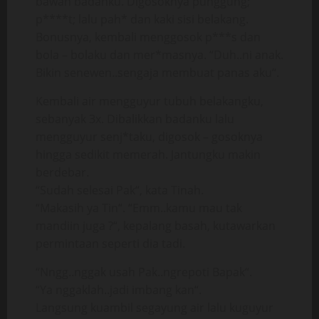
bawah badanku. Digosoknya punggung;
p****t; lalu pah* dan kaki sisi belakang.
Bonusnya, kembali menggosok p***s dan
bola – bolaku dan mer*masnya. “Duh..ni anak.
Bikin senewen..sengaja membuat panas aku“.
Kembali air mengguyur tubuh belakangku,
sebanyak 3x. Dibalikkan badanku lalu
mengguyur senj*taku, digosok – gosoknya
hingga sedikit memerah. Jantungku makin
berdebar.
“Sudah selesai Pak“, kata Tinah.
“Makasih ya Tin“. “Emm..kamu mau tak
mandiin juga ?“, kepalang basah, kutawarkan
permintaan seperti dia tadi.
“Nngg..nggak usah Pak..ngrepoti Bapak“.
“Ya nggaklah..jadi imbang kan“.
Langsung kuambil segayung air lalu kuguyur