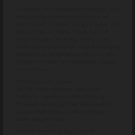
Tak berapa lama mereka telah berangkat. Aku
bergegas memasukkan sepeda motor ke
dalam rumah. Tinah lalu mengunci pagar. Aku
masuk rumah lalu cepat – cepat duduk di
depan komputer, browsing, karena suami
adikku memasang internet untuk mendukung
pekerjaannya. Mengecek cari info ini itu dan
10menit kemudian Tinah menyajikan segelas
es teh untukku.
“Makasih ya Tin“, ucapku.
“Iya Pak..silakan diminum“, kata Tinah.
Pembantu – pembantu adikku memang
dibiasakan memanggil “Pak“ pada saudara –
saudara majikannya, padahal terdengar
sedikit asing di telinga.
Tinah lalu kembali ke dapur, aku lalu