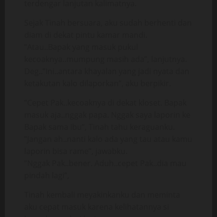
terdengar lanjutan kalimatnya.
Sejak Tinah bersuara, aku sudah berhenti dan
diam di dekat pintu kamar mandi.
”Atau..Bapak yang masuk pukul
kecoaknya..mumpung masih ada”, lanjutnya.
Deg..”Ini..antara khayalan yang jadi nyata dan
ketakutan kalo dilaporkan”, aku berpikir.
”Cepet Pak..kecoaknya di dekat kloset. Bapak
masuk aja..nggak papa. Nggak saya laporin ke
Bapak sama Ibu”, Tinah tahu keraguanku.
”Jangan ah..nanti kalo ada yang tau atau kamu
laporin bisa rame”, jawabku.
”Nggak Pak..bener. Aduh..cepet Pak..dia mau
pindah lagi”,
Tinah kembali meyakinkanku dan meminta
aku cepat masuk karena kelihatannya si