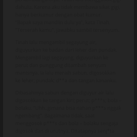
dahulu. Karena aku tidak membawa sikat gigi,
hanya berkumur dengan obat kumur.
“Bapak saya mandiin dulu ya”, kata Tinah.
“Terserah kamu”, jawabku sambil tersenyum.
Tinah lalu mengambil segayung air,
diguyurkan ke badan dari leher dan pundak.
Mengambil lagi segayung, diguyurkan ke
perut dan punggung ditambah senyum
manisnya. Ia lalu meraih sabun, digosokkan
ke leher; pundak; d**a dan tangan kananku.
Dibasahinya sabun dengan diguyur air lalu
digosokkan ke tangan kiri; perut; p***s; bola –
bolaku. “Uhh..gimana bisa nahan p***s nggak
ngembang”. Bagaimana tidak, saat
menggosok p***s dan bola – bolaku sengaja
digosok dan di urutnya. Ditatapnya senj*ta