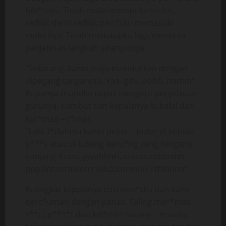
bib*rnya. Tinah mulai membuka mulut,
sedikit demi sedikit pen*sku memasuki
mulutnya. Tinah menatapku lagi, meminta
penjelasan langkah selanjutnya.
”Sekarang..kamu maju mundurkan dengan
dipegang tanganmu. Yaa..gitu..oohh..hhmm”.
Rupanya muridku cepat mengerti penjelasan
gurunya. Rambut dan kepalanya kubelai dan
kur*mas – r*mas.
”Lalu..l*dahmu kamu puter – puter di kepala
p***s atau di lubang kenc*ng yang bergaris
panjang ituuu..yyyahhhh..sssuuudddaahh
pppiiinnnttteeerrr kkkaaammuu Tttiinnnn”.
Kuangkat kepalanya dari pen*sku dan kami
berc*uman dengan panas. Saling mer*mas
s**u; p****t dan kel*min masing – masing.