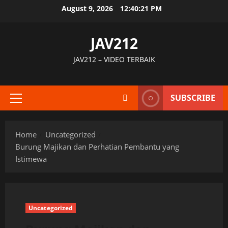
Skip
August 9, 2026
12:40:22 PM
to
content
JAV212
JAV212 – VIDEO TERBAIK
SUBSCRIBE
Primary
Menu
Home
Uncategorized
Burung Majikan dan Perhatian Pembantu yang
Istimewa
Uncategorized