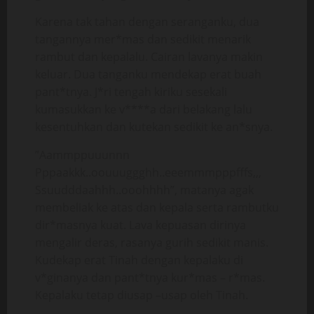
Karena tak tahan dengan seranganku, dua
tangannya mer*mas dan sedikit menarik
rambut dan kepalalu. Cairan lavanya makin
keluar. Dua tanganku mendekap erat buah
pant*tnya. J*ri tengah kiriku sesekali
kumasukkan ke v****a dari belakang lalu
kesentuhkan dan kutekan sedikit ke an*snya.
”Aammppuuunnn
Pppaakkk..oouuuggghh..eeemmmpppfffs,,,
Ssuudddaahhh..ooohhhh”, matanya agak
membeliak ke atas dan kepala serta rambutku
dir*masnya kuat. Lava kepuasan dirinya
mengalir deras, rasanya gurih sedikit manis.
Kudekap erat Tinah dengan kepalaku di
v*ginanya dan pant*tnya kur*mas – r*mas.
Kepalaku tetap diusap –usap oleh Tinah.