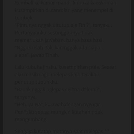
Kembali ke kamar mandi, kubuka kaosku dan
kusampirkan di cantolan yang menempel di
tembok.
”Pintunya nggak ditutup aja Tin ?”, tanyaku.
Pertanyaanku sesungguhnya tidak
memerlukan jawaban, hanya basa basi.
“Nggak usah Pak..kan nggak ada siapa –
siapa”, jawab Tinah.
Lalu kubuka jinsku, kusampirkan pula. Sesaat
aku masih ragu melepas kain terakhir
penutup tubuhkku.
“Bapak nggak nglepas cel*na d*lem ?”,
tanyanya.
“Heh..ya iya”, kujawab dengan nyengir.
Pen*sku sebisa mungkin kutahan tidak
mengembang.
Sengaja kutatap matanya saat melepas ** –