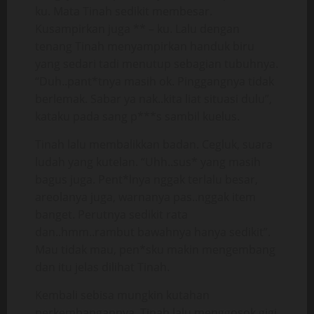
ku. Mata Tinah sedikit membesar.
Kusampirkan juga ** – ku. Lalu dengan
tenang Tinah menyampirkan handuk biru
yang sedari tadi menutup sebagian tubuhnya.
“Duh..pant*tnya masih ok. Pinggangnya tidak
berlemak. Sabar ya nak..kita liat situasi dulu”,
kataku pada sang p***s sambil kuelus.
Tinah lalu membalikkan badan. Cegluk, suara
ludah yang kutelan. “Uhh..sus* yang masih
bagus juga. Pent*lnya nggak terlalu besar,
areolanya juga, warnanya pas..nggak item
banget. Perutnya sedikit rata
dan..hmm..rambut bawahnya hanya sedikit”.
Mau tidak mau, pen*sku makin mengembang
dan itu jelas dilihat Tinah.
Kembali sebisa mungkin kutahan
perkembangannya. Tinah lalu menggosok gigi