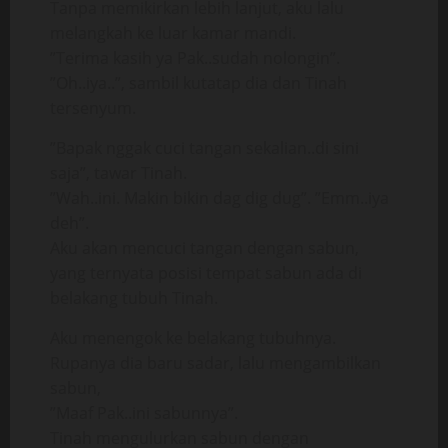
Tanpa memikirkan lebih lanjut, aku lalu
melangkah ke luar kamar mandi.
”Terima kasih ya Pak..sudah nolongin”.
”Oh..iya..”, sambil kutatap dia dan Tinah
tersenyum.
”Bapak nggak cuci tangan sekalian..di sini
saja”, tawar Tinah.
”Wah..ini. Makin bikin dag dig dug”. ”Emm..iya
deh”.
Aku akan mencuci tangan dengan sabun,
yang ternyata posisi tempat sabun ada di
belakang tubuh Tinah.
Aku menengok ke belakang tubuhnya.
Rupanya dia baru sadar, lalu mengambilkan
sabun,
”Maaf Pak..ini sabunnya”.
Tinah mengulurkan sabun dengan