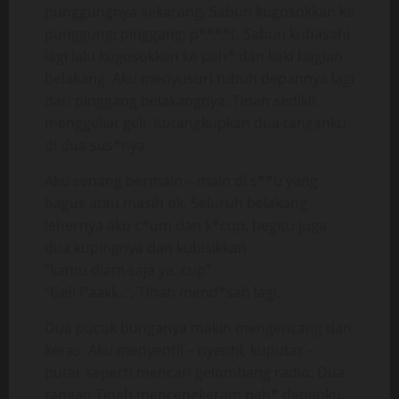
punggungnya sekarang. Sabun kugosokkan ke
punggung; pinggang; p****t. Sabun kubasahi
lagi lalu kugosokkan ke pah* dan kaki bagian
belakang. Aku menyusuri tubuh depannya lagi
dari pinggang belakangnya. Tinah sedikit
menggeliat geli. Kutangkupkan dua tanganku
di dua sus*nya.
Aku senang bermain – main di s**u yang
bagus atau masih ok. Seluruh belakang
lehernya aku c*um dan k*cup, begitu juga
dua kupingnya dan kubisikkan
”kamu diam saja ya..cup”.
”Geli Paakk..”, Tinah mend*sah lagi.
Dua pucuk bunganya makin mengencang dan
keras. Aku menyentil – nyentil, kuputar –
putar seperti mencari gelombang radio. Dua
tangan Tinah mencengkeram pah* depanku.