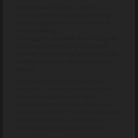
Kumasukkan p***s pelan – pelan.
”Eemmppff..”, erangnya. Lalu kuhentakkan
pelan hingga pen*sku terasa menyentuh
dinding belakang.
”Ooouuggghh..Pppaakkkk..mentok Pppaakk”.
Aku menggerakkan tubuh pelan – pelan,
kunikmati jepitan dinding – dindingnya yang
masih kuat.tanganku tak henti bermain di
d*danya.
Kumainkan irama di v*ginanya dengan
hitungan 1 – 2 pelan 3 kuhentakkan dalam –
dalam. Lalu tangan kananku meraih
kepalanya seperti tadi dan kuc*um panas
bib*rnya. Dinding v****a Tinah makin hangat
dan banjir sepertinya. Dua tangannya
mencengkeram erat pinggir bak mandi.