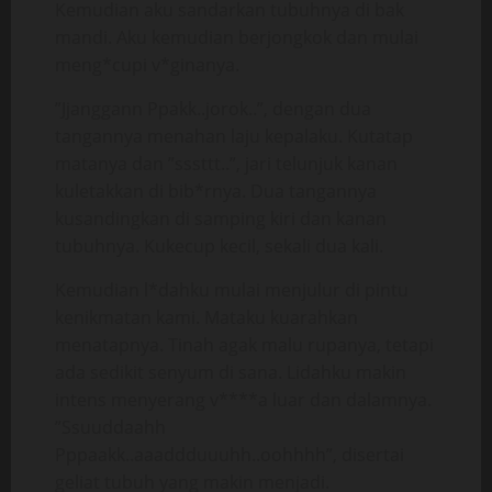
Kemudian aku sandarkan tubuhnya di bak
mandi. Aku kemudian berjongkok dan mulai
meng*cupi v*ginanya.
”Jjanggann Ppakk..jorok..”, dengan dua
tangannya menahan laju kepalaku. Kutatap
matanya dan ”sssttt..”, jari telunjuk kanan
kuletakkan di bib*rnya. Dua tangannya
kusandingkan di samping kiri dan kanan
tubuhnya. Kukecup kecil, sekali dua kali.
Kemudian l*dahku mulai menjulur di pintu
kenikmatan kami. Mataku kuarahkan
menatapnya. Tinah agak malu rupanya, tetapi
ada sedikit senyum di sana. Lidahku makin
intens menyerang v****a luar dan dalamnya.
”Ssuuddaahh
Pppaakk..aaaddduuuhh..oohhhh”, disertai
geliat tubuh yang makin menjadi.