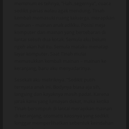
meminum es tehnya, “Hah..segernya“, cuaca
sedikit panas walau agak mendung. Tinah
kembali memasuki ruang keluarga, merapikan
mainan – mainan anak adikku. Posisi meja
komputer dan mainan yang bertebaran di
lantai selisih dua kotak. Semula aku belum
ngeh akan hal itu. Semula mataku menatap
layar komputer. Saat Tinah mulai
memasukkan kembali mainan – mainan ke
keranjang, baru aku menyadarinya.
Sesekali aku meliriknya. “Sedikit putih
ternyata anak ini. Bodynya biasa aja sih,
langsing dan kayaknya masih padat. Karena
jarak kami yang lumayan dekat, maka ketika
Tinah bersimpuh di lantai merapikan mainan
di keranjang, otomatis kaosnya yang sedikit
longgar memperlihatkan sebentuk keindahan