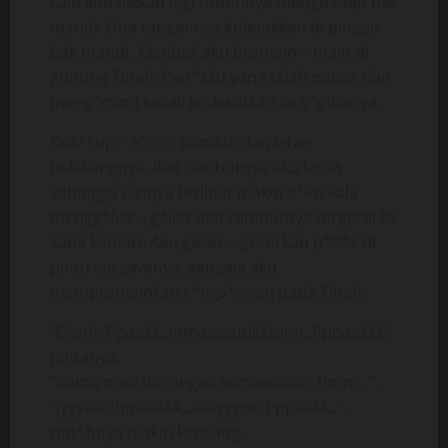
Lalu kubalikkan lagi tubuhnya menghadap bak
mandi. Dua tangannya kuletakkan di pinggir
bak mandi. Kembali aku bermain – main di
gunung Tinah. Pen*sku yang telah panas dan
meng*cung sekali kudekatkan ke v*ginanya.
Kuk*cup – k*cup pundak dan leher
belakangnya. Ikat rambutnya aku lepas
sehingga dirinya terlihat makin s*ksi kala
mengg*liat – g*liat dan rambutnya tergerai ke
sana kemari. Aku geser – geserkan p***s di
pintu surgawinya, sengaja aku
mempermainkan r*ngs*ngan pada Tinah.
”Oohh..Ppaakk..mmaassuukkkiinn..Pppaakkk”,
pintanya.
”Kamu mau burungku kumasukkin..hmm.. ”.
”Iyyyaa..Pppaakkk..aaayyyoo Pppaakk..”,
rint*hnya makin kencang.