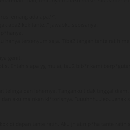
sehari-hari. Dan, tentunya mataku masih sibuk meneliti
terus, emang ada apa??”.
k apa2 kok tante..” jawabku sebisanya.
2 p*hanya.
ku hanya tersenyum saja. Tiba2 tangan tante ratih me
ya genit.
tis. Entah siapa yg mulai, tau2 bib*r kami berp*gut
at telinga dan lehernya. Tanganku tidak tinggal diam.
dan aku mainkan kl*torisnya. “uuuhhh….leo….enak sa
 di depan tante ratih. Aku j*latin p*ha tante ratih 