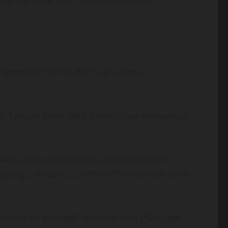
 p*ha tante ratih. Tiba2 tante ratih
nyentuh k*nt*lku dari luar celana.
an. Tangan tante ratih g henti2nya mengelus2
 Aku sibak daster tante sampai keliatan
yang….terusin…..ahhhhhh” tante ratih terus
sampai ke selangk*ngannya. Aku j*lat juga