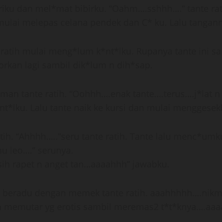
riku dan mel*mat bibirku. “Oahm….sshhh….” tante rat
mulai melepas celana pendek dan C* ku. Lalu tangann
ratih mulai meng*lum k*nt*lku. Rupanya tante ini sa
orkan lagi sambil dik*lum n dih*sap.
luman tante ratih. “Oohhh….enak tante….terus….j*lat n
nt*lku. Lalu tante naik ke kursi dan mulai mengge
tih. “Ahhhh…..”seru tante ratih. Tante lalu menc*u
 leo….” serunya.
sih rapet n anget tan…aaaahhh” jawabku.
u beradu dengan memek tante ratih. aaahhhhh….nikma
n memutar yg erotis sambil meremas2 t*t*knya….a