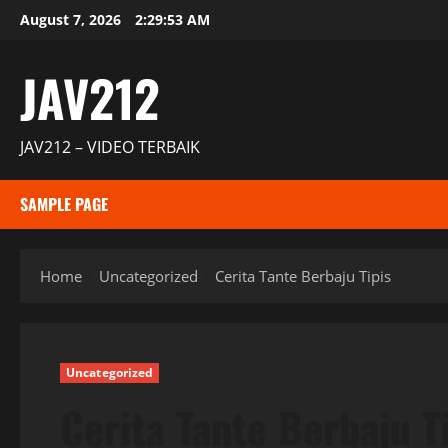
Skip
August 7, 2026
2:29:54 AM
to
content
JAV212
JAV212 – VIDEO TERBAIK
SAMPLE PAGE
Home
Uncategorized
Cerita Tante Berbaju Tipis
Uncategorized
Cerita Tante Berbaju T