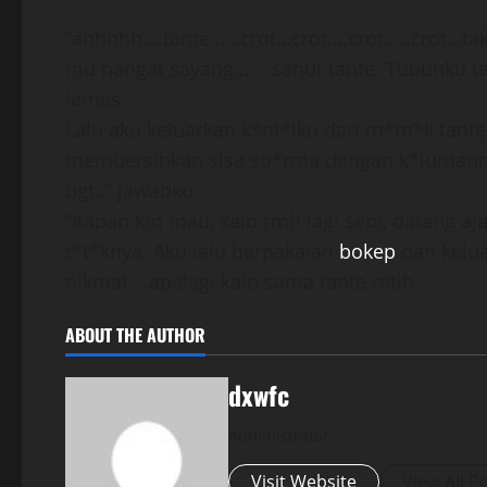
”ahhhhh….tante……crot…crot….crot.. ..crot…ta
mu hangat sayang…..” sahut tante. Tubuhku te
lemas.
Lalu aku keluarkan k*nt*lku dari m*m*k tante
membersihkan sisa sp*rma dengan k*lumannya.
bgt..” jawabku.
“Kapan km mau, kalo rmh lagi sepi, datang aj
t*t*knya. Aku lalu berpakaian
bokep
dan kelua
nikmat….apalagi kalo sama tante ratih.
ABOUT THE AUTHOR
dxwfc
Administrator
Visit Website
View All P