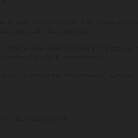
an di depan rumah sepi sekali. Tidak ada satupun o
n celana pendek dan kaos singlet.
ku beranjak untuk membeli es batu di tetangga. Saat
anya adalah Tante Ratih, mama temanku.
i sekali. Tampaknya dia tidak memakai B* jg, krn put*
sini aja…” kata tante ratih.