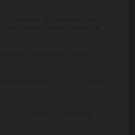
tih mend*sah2. Aku mainkan it*l tante
er kamu sayang…..ahhhh….” tante ratih
nkan put*ngnya….Lalu aku j*lat n k*lum
gila kamu leo,,,,aaahh” tante ratih semakin
 sambil memejamkan mata menikmati