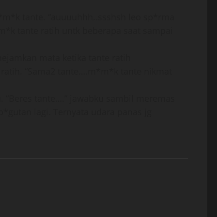
m*m*k tante. “auuuuhhh..ssshsh leo sp*rma
m*k tante ratih untk beberapa saat sampai
ejamkan mata ketika tante ratih
 ratih. “Sama2 tante….m*m*k tante nikmat
ku. “Beres tante….” jawabku sambil meremas
*gutan lagi. Ternyata udara panas jg