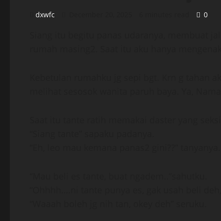
dxwfc
December 20, 2025
6 minutes read
0
Siang itu begitu panas udaranya, membuat jal
rumah masing2. Saat itu aku hanya mengenaka
Kebetulan rumahku jg sepi bgt. Krn g tahan a
melihat sesosok wanita paruh baya. Ya, Nam
Saat itu tante ratih memakai daster yang seks
“Siang tante” sapaku padanya.
“Eh, leo mau kemana panas2 gini??” tanyanya.
“Mau beli es tante, buat ngadem..”sahutku.
“Ohhhh….ni tante punya es, gak usah beli deh, 
“Waaah boleh jg nih tan, okey deh” seruku.