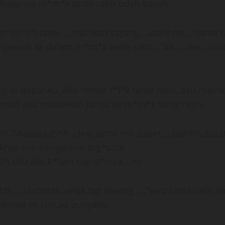
Rupanya m*m*k tante ratih udah basah.
*tin it*l tante….mainkan sayang…aaahhhh…” tante ra
nyeruak ke dalam m*m*k tante ratih…”Ah…..leo….pint
ang di depanku. Aku remas t*t*k tante ratih, aku mai
ambil aku masukkan jariku ke m*m*k tante ratih.
h. “Aaaaaaahhh….leo, tante mo dapet…..uuhhh..sssst, 
aknya dia mengalami org*sme.
ih lalu aku k*lum lagi it*lnya….no
hhh…..ssshhhh…enak bgt sayang…..”seru tante ratih
kmati es cincau punyaku.