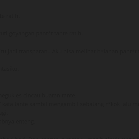
e ratih.
ti goyangan pant*t tante ratih.
tu jadi transparan.. Aku bisa melihat b*lahan pant*t t
ntasiku.
neguk es cincau buatan tante.
a” kata tante sambil mengambil sebatang r*kok lalu 
agi.
wabnya enteng.