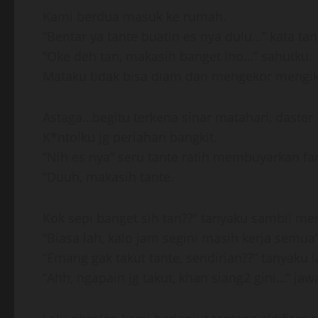
Kami berdua masuk ke rumah.
“Bentar ya tante buatin es nya dulu…” kata tant
“Oke deh tan, makasih banget lho…” sahutku.
Mataku tidak bisa diam dan mengekor mengiku
Astaga…begitu terkena sinar matahari, daster i
K*ntolku jg perlahan bangkit.
“Nih es nya” seru tante ratih membuyarkan fa
“Duuh, makasih tante.
Kok sepi banget sih tan??” tanyaku sambil me
“Biasa lah, kalo jam segini masih kerja semu
“Emang gak takut tante, sendirian??” tanyaku l
“Ahh, ngapain jg takut, khan siang2 gini…” ja