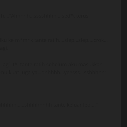
atih….”Ahhhhh…sssshhhh….sed*t terus
*lku ke m*m*k tante ratih….slep…slep….crok…
agi.
lagi it*l tante ratih sebelum aku masukkan
t*lmu kuat juga ya…ohhhhh…yeesss…sshhhhh”
aaahhhhh……shhhhhhhh tante keluar leo….”