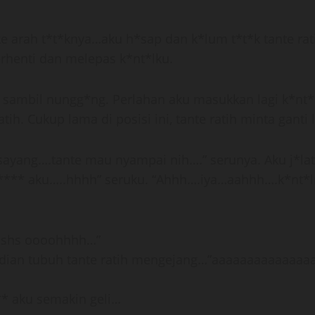
ke arah t*t*knya…aku h*sap dan k*lum t*t*k tante r
erhenti dan melepas k*nt*lku.
te sambil nungg*ng. Perlahan aku masukkan lagi k*nt
h. Cukup lama di posisi ini, tante ratih minta ganti l
sayang….tante mau nyampai nih….” serunya. Aku j*lat 
 ****** aku…..hhhh” seruku. “Ahhh….iya…aahhh….k*n
shshs oooohhhh…”
emudian tubuh tante ratih mengejang…”aaaaaaaaaaaa
* aku semakin geli…