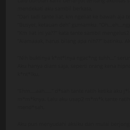
Lalu obrolan kami berlanjut tentang aktifitas 
mendekati aku sambil berkata,
“Dari tadi tante liat, km ngeliat ke bawah aja 
“Busyet, ketauan deh” gumamku. “Oh…eh…ngga
“Km liat ini ya??” kata tante sambil mengelus
“Alamaaak, harus bilang apa nih??” batinku. A
“Nih buktinya k*nt*lnya ngac*ng tuhh…” serun
Aku hanya diam saja, seperti orang kena hipno
k*nt*lku.
“Ehm….aah…..” d*sah tante ratih ketika aku j*l
m*m*knya. Lalu aku usap2 m*m*k tante ratih 
mend*sah.
Aku pun menyudahi aksiku dan mulai berjongkok