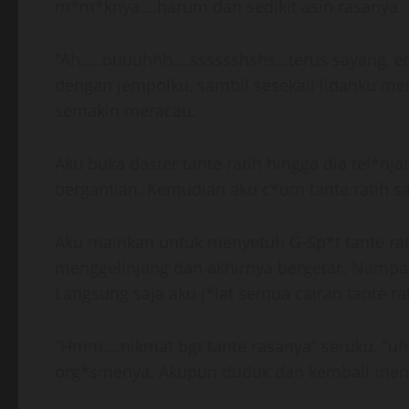
m*m*knya….harum dan sedikit asin rasanya. 
“Ah…..ouuuhhh….sssssshshs…terus sayang, em
dengan jempolku, sambil sesekali lidahku me
semakin meracau.
Aku buka daster tante ratih hingga dia tel*nj
bergantian. Kemudian aku c*um tante ratih s
Aku mainkan untuk menyetuh G-Sp*t tante rati
menggelinjang dan akhirnya bergetar. Namp
Langsung saja aku j*lat semua cairan tante rat
”Hmm….nikmat bgt tante rasanya” seruku. “u
org*smenya. Akupun duduk dan kembali meni