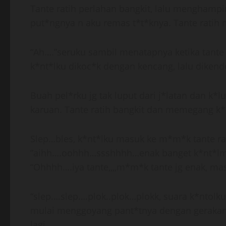
Tante ratih perlahan bangkit, lalu menghampi
put*ngnya n aku remas t*t*knya. Tante ratih 
“Ah….”seruku sambil menatapnya ketika tante 
k*nt*lku dikoc*k dengan kencang, lalu dikend
Buah pel*rku jg tak luput dari j*latan dan k*
karuan. Tante ratih bangkit dan memegang k*
Slep…bles, k*nt*lku masuk ke m*m*k tante ra
”aihh….oohhh…ssshhhh…enak banget k*nt*lmu
“Ohhhh….iya tante,,,,m*m*k tante jg enak, ma
“slep….slep….plok..plok…plokk, suara k*ntolk
mulai menggoyang pant*tnya dengan geraka
lagi.