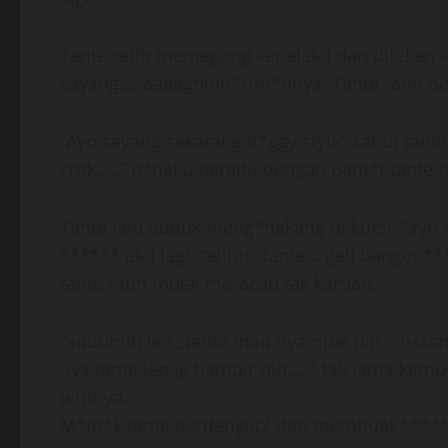
Tante ratih memegang kepalaku dan ditekan 
sayang…..aaaaghjhh” rint*hnya. Tante ratih b
“Ayo sayang sekarang d*ggy style” sahut tan
crok…..” p*haku beradu dengan pant*t tante rati
Tante lalu duduk meng*ngkang di kursi. “ayo 
****** aku lagi. “ahhh…tante….geli banget
tante ratih mulai meracau tak karuan.
“auuuhhh leo,,,tante mau nyampai nih….hss
“iya tante leo jg hampir nih…..” tak lama k
jeritnya.
M*m*k tante berdenyut2 dan membuat *****