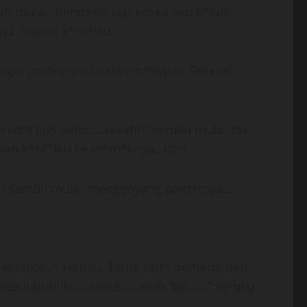
ih mulai mendesis lagi ketika aku k*lum
ya mainin k*nt*lku.
ngat profesional dalam bl*wjob. Sesekali
 sed*t lagi tante….aaaahh” seruku mulai tak
sekkan k*nt*lku ke m*m*knya…dan….
mku sambil mulai menggoyang pant*tnya…
t tante…” seruku. Tante ratih berhenti dan
aaaaauuuuhhh……tante……enak bgt……” seruku