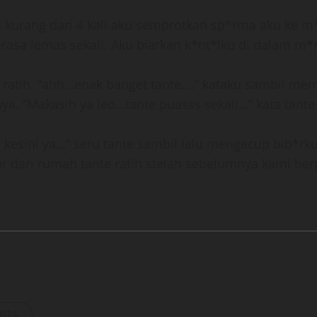
k kurang dari 4 kali aku semprotkan sp*rma aku ke 
rasa lemas sekali. Aku biarkan k*nt*lku di dalam m*
 ratih. “ahh…enak banget tante….” kataku sambil mem
 “Makasih ya leo…tante puasss sekali…” kata tante
a kesini ya…” seru tante sambil lalu mengecup bib*r
r dari rumah tante ratih stelah sebelumnya kami berp
osts