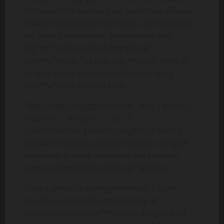
r*masan-r*masanku yang bukannya dilepas
malah semakin kuat dan cepat. Namun gadis
itu segera merasakan ganjarannya saat
kej*nt*nanku kembali menghajar
kem*lu*nnya. Tak ayal lagi, Ningsih kembali
tergiur tanpa ampun begitu dasar liang
kem*lu*nnya ditekan kuat.
“Ngh..! Ngh..! Nggghhh..! Ahk… Aaa… aahhh..!
Ndorooo… ampuuu… uun..!”
Tubuh montok gadis itu tergerinjal seiring
pekikan manjanya. Begitu cepatnya Ningsih
mencapai puncak membuat aku semakin
gemas menggeluti tubuh per*wannya.
Tanpa ampun kucengkeram kedua bukit
montok yang berdiri menantang di
hadapanku dan mer*masinya dengan kuat,