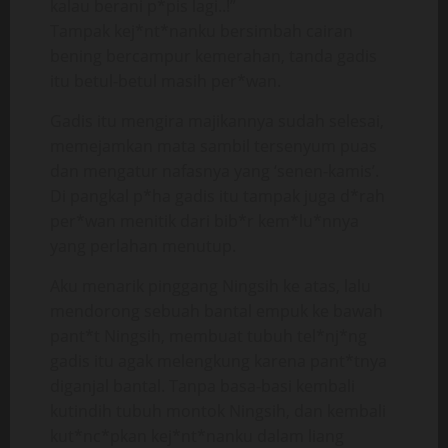
kalau berani p*pis lagi..!”
Tampak kej*nt*nanku bersimbah cairan
bening bercampur kemerahan, tanda gadis
itu betul-betul masih per*wan.
Gadis itu mengira majikannya sudah selesai,
memejamkan mata sambil tersenyum puas
dan mengatur nafasnya yang ‘senen-kamis’.
Di pangkal p*ha gadis itu tampak juga d*rah
per*wan menitik dari bib*r kem*lu*nnya
yang perlahan menutup.
Aku menarik pinggang Ningsih ke atas, lalu
mendorong sebuah bantal empuk ke bawah
pant*t Ningsih, membuat tubuh tel*nj*ng
gadis itu agak melengkung karena pant*tnya
diganjal bantal. Tanpa basa-basi kembali
kutindih tubuh montok Ningsih, dan kembali
kut*nc*pkan kej*nt*nanku dalam liang