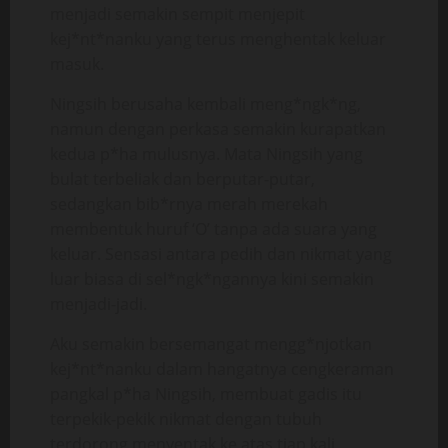
menjadi semakin sempit menjepit
kej*nt*nanku yang terus menghentak keluar
masuk.
Ningsih berusaha kembali meng*ngk*ng,
namun dengan perkasa semakin kurapatkan
kedua p*ha mulusnya. Mata Ningsih yang
bulat terbeliak dan berputar-putar,
sedangkan bib*rnya merah merekah
membentuk huruf ‘O’ tanpa ada suara yang
keluar. Sensasi antara pedih dan nikmat yang
luar biasa di sel*ngk*ngannya kini semakin
menjadi-jadi.
Aku semakin bersemangat mengg*njotkan
kej*nt*nanku dalam hangatnya cengkeraman
pangkal p*ha Ningsih, membuat gadis itu
terpekik-pekik nikmat dengan tubuh
terdorong menyentak ke atas tiap kali