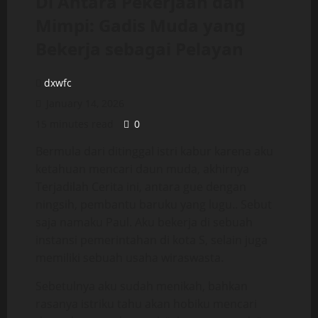
Di Antara Pekerjaan dan
Mimpi: Gadis Muda yang
Bekerja sebagai Pelayan
dxwfc
January 14, 2026
15 minutes read
0
Bermula dari ditinggal istri kabur karena aku
ketahuan mencari daun muda, akhirnya
Terjadilah Cerita ini, antara gue dengan
ningsih, pembantu baruku yang lugu.. Sebut
saja namaku Paul. Aku bekerja di sebuah
instansi pemerintahan di kota S, selain juga
memiliki sebuah usaha wiraswasta.
Sebetulnya aku sudah menikah, bahkan
rasanya istriku tahu akan hobiku mencari