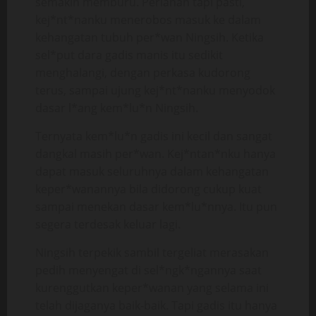
semakin memburu. Perlahan tapi pasti,
kej*nt*nanku menerobos masuk ke dalam
kehangatan tubuh per*wan Ningsih. Ketika
sel*put dara gadis manis itu sedikit
menghalangi, dengan perkasa kudorong
terus, sampai ujung kej*nt*nanku menyodok
dasar l*ang kem*lu*n Ningsih.
Ternyata kem*lu*n gadis ini kecil dan sangat
dangkal masih per*wan. Kej*ntan*nku hanya
dapat masuk seluruhnya dalam kehangatan
keper*wanannya bila didorong cukup kuat
sampai menekan dasar kem*lu*nnya. Itu pun
segera terdesak keluar lagi.
Ningsih terpekik sambil tergeliat merasakan
pedih menyengat di sel*ngk*ngannya saat
kurenggutkan keper*wanan yang selama ini
telah dijaganya baik-baik. Tapi gadis itu hanya