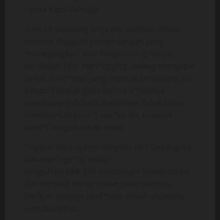
Cerita Kami Dimulai.
Sore ini sepulang kerja aku kembali dibuat
melotot disuguhi pemandangan yang
‘menegangkan’ saat Ningsih yang hanya
berdaster tipis men*ngging sedang mengepel
lantai, pant*tnya yang montok bergoyang kiri-
kanan. Tampak garis cel*na d*lamnya
membayang di balik dasternya. Tidak tahan
membiarkan pant*t ses*ksi itu, kutepuk
pant*t Ningsih keras-keras.
“Ngepel atau nyanyi dangdut sih? Goyangnya
kok mer*ngs*ng sekali!”
Ningsih terkikik geli mendengar komentarku,
dan kembali meneruskan pekerjaannya.
Dengan sengaja pant*tnya malah digoyang
semakin keras.