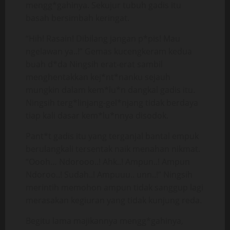
mengg*gahinya. Sekujur tubuh gadis itu
basah bersimbah keringat.
“Hih! Rasain! Dibilang jangan p*pis! Mau
ngelawan ya..!” Gemas kucengkeram kedua
buah d*da Ningsih erat-erat sambil
menghentakkan kej*nt*nanku sejauh
mungkin dalam kem*lu*n dangkal gadis itu.
Ningsih terg*linjang-gel*njang tidak berdaya
tiap kali dasar kem*lu*nnya disodok.
Pant*t gadis itu yang terganjal bantal empuk
berulangkali tersentak naik menahan nikmat.
“Oooh… Ndorooo..! Ahk..! Ampun..! Ampun
Ndoroo..! Sudah..! Ampuuu.. unn..!” Ningsih
merintih memohon ampun tidak sanggup lagi
merasakan kegiuran yang tidak kunjung reda.
Begitu lama majikannya mengg*gahinya,