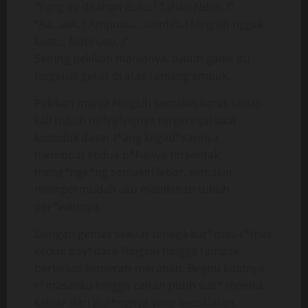
“Yang ini ditahan dulu..! Tahan Nduk..!”
“Aa.. aak..! Ampuuu… unnhh..! Ningsih nggak
kuat… Ndorooo..!”
Seiring pekikan manjanya, tubuh gadis itu
tergeliat-geliat di atas ranjang empuk.
Pekikan manja Ningsih semakin keras setiap
kali tubuh tel*nj*ngnya tergerinjal saat
kusodok dasar l*ang kegad*sannya,
membuat kedua p*hanya tersentak
meng*ngk*ng semakin lebar, semakin
mempermudah aku menikmati tubuh
per*wannya.
Dengan gemas sekuat tenaga kur*mas-r*mas
kedua pay*dara Ningsih hingga tampak
berbekas kemerah-merahan. Begitu kuatnya
r*masanku hingga cairan putih sus* menitik
keluar dari put*ngnya yang kecoklatan.