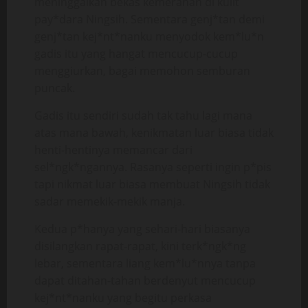
meninggalkan bekas kemerahan di kulit
pay*dara Ningsih. Sementara genj*tan demi
genj*tan kej*nt*nanku menyodok kem*lu*n
gadis itu yang hangat mencucup-cucup
menggiurkan, bagai memohon semburan
puncak.
Gadis itu sendiri sudah tak tahu lagi mana
atas mana bawah, kenikmatan luar biasa tidak
henti-hentinya memancar dari
sel*ngk*ngannya. Rasanya seperti ingin p*pis
tapi nikmat luar biasa membuat Ningsih tidak
sadar memekik-mekik manja.
Kedua p*hanya yang sehari-hari biasanya
disilangkan rapat-rapat, kini terk*ngk*ng
lebar, sementara liang kem*lu*nnya tanpa
dapat ditahan-tahan berdenyut mencucup
kej*nt*nanku yang begitu perkasa