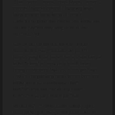
“Ehm… srrrp… mmm… crup! Ahmm… mmm…
mmmh..! Nggolo (ndoro)..! Hangang keyas-
keyas (jangan keras-keras)..! Srrrp..!”
Gadis itu tergeliat dan memprotes ketika aku
meraih pay*daranya yang montok dan
mer*masinya.
Namun aku tak perduli, bahkan tangan
kananku kini meng*lus belahan pant*t
Ningsih yang bulat penuh, terus turun sampai
ke bib*r kem*lu*nnya yang masih jarang-
jarang rambutnya. Maklum, masih per*wan.
Gadis itu tergelinjang tanpa berani bersuara
ketika jemariku menyibakkan bib*r
kem*lu*nnya dan menelusup dalam
kem*lu*nnya yang masih per*wan.
Merasa kej*nt*nanku sudah cukup gagah,
kusuruh Ningsih mengambil pisau cukur di