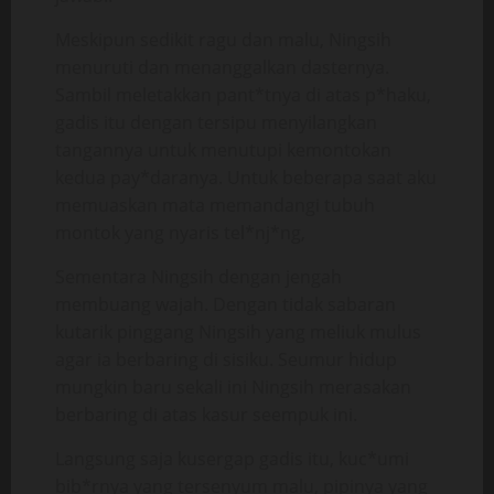
Meskipun sedikit ragu dan malu, Ningsih
menuruti dan menanggalkan dasternya.
Sambil meletakkan pant*tnya di atas p*haku,
gadis itu dengan tersipu menyilangkan
tangannya untuk menutupi kemontokan
kedua pay*daranya. Untuk beberapa saat aku
memuaskan mata memandangi tubuh
montok yang nyaris tel*nj*ng,
Sementara Ningsih dengan jengah
membuang wajah. Dengan tidak sabaran
kutarik pinggang Ningsih yang meliuk mulus
agar ia berbaring di sisiku. Seumur hidup
mungkin baru sekali ini Ningsih merasakan
berbaring di atas kasur seempuk ini.
Langsung saja kusergap gadis itu, kuc*umi
bib*rnya yang tersenyum malu, pipinya yang