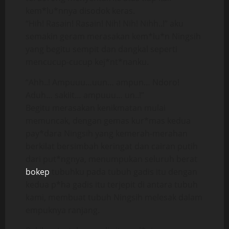
kem*lu*nnya disodok keras.
“Hih! Rasain! Rasain! Nih! Nih! Nihh..!” aku
semakin geram merasakan kem*lu*n Ningsih
yang begitu sempit dan dangkal seperti
mencucup-cucup kej*nt*nanku.
“Ahh..! Ampuuu…uun… ampun… Ndoro!
Aduh… sakiit… ampuuu… un..!”
Begitu merasakan kenikmatan mulai
memuncak, dengan gemas kur*mas kedua
pay*dara Ningsih yang kemerah-merahan
berkilat bersimbah keringat dan cairan putih
dari put*ngnya, menumpukan seluruh berat
bokep
tubuhku pada tubuh gadis itu dengan
kedua p*ha gadis itu terjepit di antara tubuh
kami, membuat tubuh Ningsih melesak dalam
empuknya ranjang.