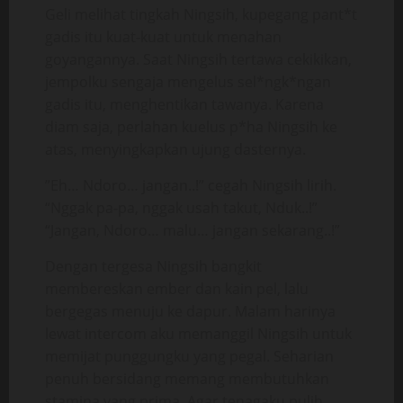
Geli melihat tingkah Ningsih, kupegang pant*t
gadis itu kuat-kuat untuk menahan
goyangannya. Saat Ningsih tertawa cekikikan,
jempolku sengaja mengelus sel*ngk*ngan
gadis itu, menghentikan tawanya. Karena
diam saja, perlahan kuelus p*ha Ningsih ke
atas, menyingkapkan ujung dasternya.
”Eh… Ndoro… jangan..!” cegah Ningsih lirih.
“Nggak pa-pa, nggak usah takut, Nduk..!”
“Jangan, Ndoro… malu… jangan sekarang..!”
Dengan tergesa Ningsih bangkit
membereskan ember dan kain pel, lalu
bergegas menuju ke dapur. Malam harinya
lewat intercom aku memanggil Ningsih untuk
memijat punggungku yang pegal. Seharian
penuh bersidang memang membutuhkan
stamina yang prima. Agar tenagaku pulih