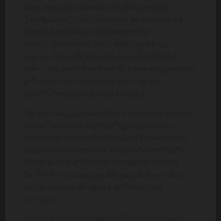
atas meja, lalu kembali ke atas ranjang.
Tersipu-sipu gadis perawan itu mengambil
bantal berusaha untuk menutupi
ketel*nj*ngannya. Malu-malu gadis itu
menuruti perintah majikannya berbaring
telentang menekuk lutut dan merenggangkan
p*hanya, mempertontonkan rambut
kem*lu*nnya yang hanya sedikit.
Tanpa menggunakan foam, langsung kucukur
habis rambut di sel*ngk*ngan gadis itu,
membuat Ningsih tergelinjang karena perih
tanpa berani menolak. Kini bib*r kem*lu*n
Ningsih mulus kemerah merahan seperti
kem*lu*n seorang gadis yang belum cukup
umur, namun dengan pay*dara yang
kencang.
Dengan sigap aku menindih tubuh montok