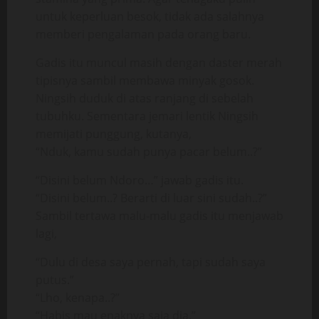
untuk keperluan besok, tidak ada salahnya
memberi pengalaman pada orang baru.
Gadis itu muncul masih dengan daster merah
tipisnya sambil membawa minyak gosok.
Ningsih duduk di atas ranjang di sebelah
tubuhku. Sementara jemari lentik Ningsih
memijati punggung, kutanya,
“Nduk, kamu sudah punya pacar belum..?”
“Disini belum Ndoro…” jawab gadis itu.
“Disini belum..? Berarti di luar sini sudah..?”
Sambil tertawa malu-malu gadis itu menjawab
lagi,
“Dulu di desa saya pernah, tapi sudah saya
putus.”
“Lho, kenapa..?”
“Habis mau enaknya saja dia.”