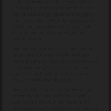
seolah tidak akan pernah selesai. Tidak terasa
air matanya kembali berlinang membasahi
pipinya. Kedua tangan gadis itu menggapai-
gapai tanpa daya, p*ha mulusnya tersentak
terkangkang tiap kali kem*lu*nnya dijejali
kej*nt*nanku, nafasnya tersengal dan
terputus-putus.
Bagian dalam tubuhnya terasa ngilu disodok
tanpa henti. Putus asa Ningsih merengek
memohon ampun, majikannya bagai tak kenal
lelah terus mengg*gahi keg*disannya. Bagi
gadis itu seperti bertahun-tahun ia telah
melayani majikannya dengan pasrah.
Menyadari kini Ningsih sedang terorg*sme
berkepanjangan, aku tarik p*ha Ningsih ke
atas hingga menyentuh pay*daranya dan
merapatkannya. Akibatnya kem*lu*n gadis itu