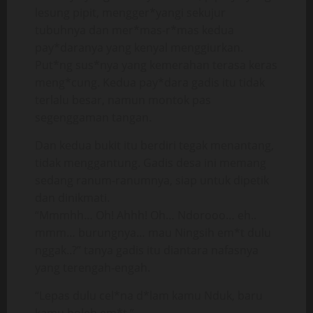
lesung pipit, mengger*yangi sekujur
tubuhnya dan mer*mas-r*mas kedua
pay*daranya yang kenyal menggiurkan.
Put*ng sus*nya yang kemerahan terasa keras
meng*cung. Kedua pay*dara gadis itu tidak
terlalu besar, namun montok pas
segenggaman tangan.
Dan kedua bukit itu berdiri tegak menantang,
tidak menggantung. Gadis desa ini memang
sedang ranum-ranumnya, siap untuk dipetik
dan dinikmati.
“Mmmhh… Oh! Ahhh! Oh… Ndorooo… eh..
mmm… burungnya… mau Ningsih em*t dulu
nggak..?” tanya gadis itu diantara nafasnya
yang terengah-engah.
“Lepas dulu cel*na d*lam kamu Nduk, baru