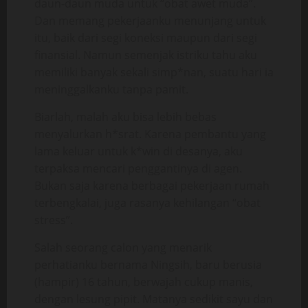
daun-daun muda untuk “obat awet muda”.
Dan memang pekerjaanku menunjang untuk
itu, baik dari segi koneksi maupun dari segi
finansial. Namun semenjak istriku tahu aku
memiliki banyak sekali simp*nan, suatu hari ia
meninggalkanku tanpa pamit.
Biarlah, malah aku bisa lebih bebas
menyalurkan h*srat. Karena pembantu yang
lama keluar untuk k*win di desanya, aku
terpaksa mencari penggantinya di agen.
Bukan saja karena berbagai pekerjaan rumah
terbengkalai, juga rasanya kehilangan “obat
stress”.
Salah seorang calon yang menarik
perhatianku bernama Ningsih, baru berusia
(hampir) 16 tahun, berwajah cukup manis,
dengan lesung pipit. Matanya sedikit sayu dan