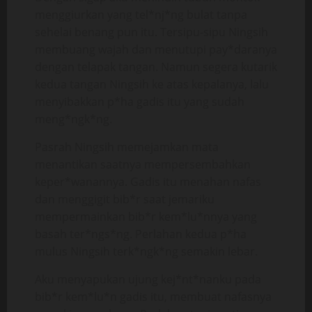
menggiurkan yang tel*nj*ng bulat tanpa
sehelai benang pun itu. Tersipu-sipu Ningsih
membuang wajah dan menutupi pay*daranya
dengan telapak tangan. Namun segera kutarik
kedua tangan Ningsih ke atas kepalanya, lalu
menyibakkan p*ha gadis itu yang sudah
meng*ngk*ng.
Pasrah Ningsih memejamkan mata
menantikan saatnya mempersembahkan
keper*wanannya. Gadis itu menahan nafas
dan menggigit bib*r saat jemariku
mempermainkan bib*r kem*lu*nnya yang
basah ter*ngs*ng. Perlahan kedua p*ha
mulus Ningsih terk*ngk*ng semakin lebar.
Aku menyapukan ujung kej*nt*nanku pada
bib*r kem*lu*n gadis itu, membuat nafasnya