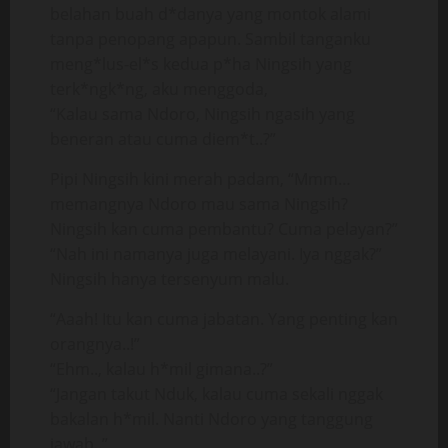
belahan buah d*danya yang montok alami
tanpa penopang apapun. Sambil tanganku
meng*lus-el*s kedua p*ha Ningsih yang
terk*ngk*ng, aku menggoda,
“Kalau sama Ndoro, Ningsih ngasih yang
beneran atau cuma diem*t..?”
Pipi Ningsih kini merah padam, “Mmm…
memangnya Ndoro mau sama Ningsih?
Ningsih kan cuma pembantu? Cuma pelayan?”
“Nah ini namanya juga melayani. Iya nggak?”
Ningsih hanya tersenyum malu.
“Aaah! Itu kan cuma jabatan. Yang penting kan
orangnya..!”
“Ehm.., kalau h*mil gimana..?”
“Jangan takut Nduk, kalau cuma sekali nggak
bakalan h*mil. Nanti Ndoro yang tanggung
jawab..”