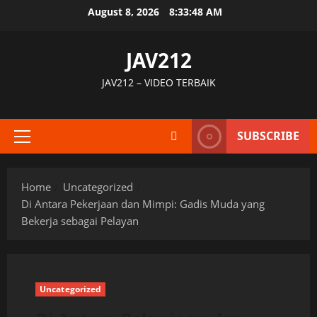
Skip
August 8, 2026
8:33:49 AM
to
content
JAV212
JAV212 – VIDEO TERBAIK
SUBSCRIBE
Primary
Menu
Home
Uncategorized
Di Antara Pekerjaan dan Mimpi: Gadis Muda yang
Bekerja sebagai Pelayan
Uncategorized