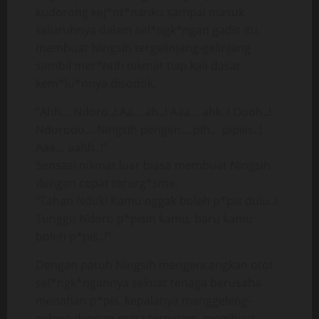
kudorong kej*nt*nanku sampai masuk
seluruhnya dalam sel*ngk*ngan gadis itu,
membuat Ningsih tergelinjang-gelinjang
sambil mer*ntih nikmat tiap kali dasar
kem*lu*nnya disodok.
“Ahh… Ndoro..! Aa… ah..! Aaa… ahk..! Oooh..!
Ndorooo… Ningsih pengen… pih… pipiiis..!
Aaa… aahh..!”
Sensasi nikmat luar biasa membuat Ningsih
dengan cepat terorg*sme.
“Tahan Nduk! Kamu nggak boleh p*pis dulu..!
Tunggu Ndoro p*pisin kamu, baru kamu
boleh p*pis..!”
Dengan patuh Ningsih mengencangkan otot
sel*ngk*ngannya sekuat tenaga berusaha
menahan p*pis, kepalanya menggeleng-
geleng dengan mata terpejam, membuat