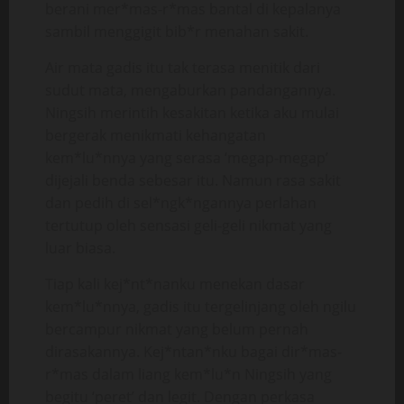
berani mer*mas-r*mas bantal di kepalanya
sambil menggigit bib*r menahan sakit.
Air mata gadis itu tak terasa menitik dari
sudut mata, mengaburkan pandangannya.
Ningsih merintih kesakitan ketika aku mulai
bergerak menikmati kehangatan
kem*lu*nnya yang serasa ‘megap-megap’
dijejali benda sebesar itu. Namun rasa sakit
dan pedih di sel*ngk*ngannya perlahan
tertutup oleh sensasi geli-geli nikmat yang
luar biasa.
Tiap kali kej*nt*nanku menekan dasar
kem*lu*nnya, gadis itu tergelinjang oleh ngilu
bercampur nikmat yang belum pernah
dirasakannya. Kej*ntan*nku bagai dir*mas-
r*mas dalam liang kem*lu*n Ningsih yang
begitu ‘peret’ dan legit. Dengan perkasa