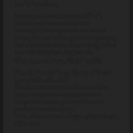
kem*lu*n gadis itu.
Dengan posisi pant*t terganjal, kl*nt*t
Ningsih yang peka menjadi sedikit
mendongak. Sehingga ketika aku kembali
melanjutkan tus*kanku, gadis itu tergelinjang
dan terpekik merasakan sensasi yang bahkan
lebih nikmat lagi dari yang barusan.
“Mau terus apa brenti, Nduk..?” godaku.
“Aii… iih..! He.. eh..! Terus Ndorooo..! Enak..!
Enak..! Aahh… Aiii… iik..!”
Tubuh Ningsih yang montok menggiurkan
tergel*njang-gel*njang dengan nikmat
dengan nafas tersengal-sengal diantara
pekikan-pekikan manjanya.
“Ooo… ohh..! Ndoroo.., Ningsih pengen p*pis..
lagiii… iih..!”