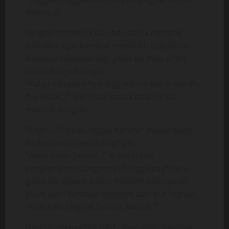
Ndoro..!”
Ningsih memeluk dan berusaha menarik
tubuhku agar kembali menindih tubuhnya.
Rasanya sebentar lagi gadis itu mau p*pis
untuk ketiga kalinya.
“Kalau sampai p*pis lagi, Ndoro bakal marah,
lho Nduk..?” kur*mas kedua buah d*da
montok Ningsih.
“Engh… Enggak. Nggak berani.” Wajah gadis
itu berkerut menahan p*pis.
“Awas kalau berani..!” kukeraskan
cengkeraman tangannya hingga pay*dara
gadis itu seperti balon melotot dan cairan
putih sus* kembali menetes dari put*ngnya.
“Ahk! Aah..! Nggak berani, Ndoro..!”
Ningsih mengg*git bib*r menahan sakitnya