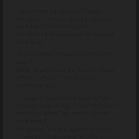
“Mau enaknya saja gimana..?” kejarku.
“Eh… itu, ya… maunya ngajak gituan terus,
tapi kalau diajak k*win nggak mau.”
Aku membalikkan badan agar d*daku juga
turut dipijat.
“Gituan gimana? Memangnya kamu nggak
suka..?”
Wajah Ningsih memerah, “Ya… itu… ngajak
kel*nan… tidur tel*nj*ng bareng…”
“Kamu mau aja..?”
“Ih, enggak! Kalau cuma disuruh ng*mut
burungnya saja sih nggak pa-pa. Mau sampai
selesai juga boleh. Tapi yang lain Ningsih
nggak mau..!”
Aku tertawa, “Lha apa nggak belepotan..?”
“Ah, enggak. Yang penting Ningsih juga puas