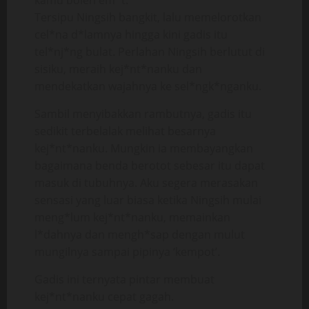
kamu boleh em*t.”
Tersipu Ningsih bangkit, lalu memelorotkan
cel*na d*lamnya hingga kini gadis itu
tel*nj*ng bulat. Perlahan Ningsih berlutut di
sisiku, meraih kej*nt*nanku dan
mendekatkan wajahnya ke sel*ngk*nganku.
Sambil menyibakkan rambutnya, gadis itu
sedikit terbelalak melihat besarnya
kej*nt*nanku. Mungkin ia membayangkan
bagaimana benda berotot sebesar itu dapat
masuk di tubuhnya. Aku segera merasakan
sensasi yang luar biasa ketika Ningsih mulai
meng*lum kej*nt*nanku, memainkan
l*dahnya dan mengh*sap dengan mulut
mungilnya sampai pipinya ‘kempot’.
Gadis ini ternyata pintar membuat
kej*nt*nanku cepat gagah.