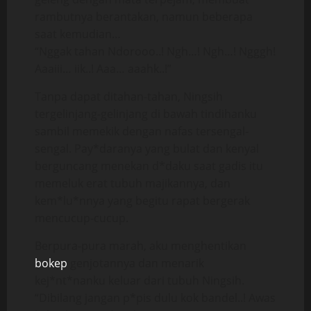
rambutnya berantakan, namun beberapa
saat kemudian…
“Nggak tahan Ndorooo..! Ngh…! Ngh…! Ngggh!
Aaaiii… iik..! Aaa… aaahk..!”
Tanpa dapat ditahan-tahan, Ningsih
tergelinjang-gelinjang di bawah tindihanku
sambil memekik dengan nafas tersengal-
sengal. Pay*daranya yang bulat dan kenyal
berguncang menekan d*daku saat gadis itu
memeluk erat tubuh majikannya, dan
kem*lu*nnya yang begitu rapat bergerak
mencucup-cucup.
Berpura-pura marah, aku menghentikan
bokep
genjotannya dan menarik
kej*nt*nanku keluar dari tubuh Ningsih.
“Dibilang jangan p*pis dulu kok bandel..! Awas