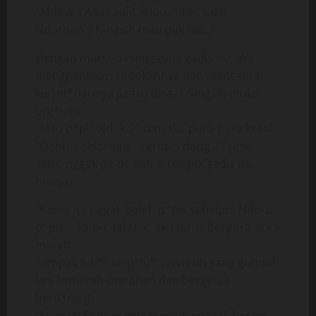
“Ahhhk..! Aaa.. aah! Aduu.. uhh! Sakit
Ndorooo..! Ningsih mau pipiiiiss..!”
Dengan maksud menggoda gadis itu, aku
menghentikan sodokannya dan mencabut
kej*nt*nannya justru disaat Ningsih mulai
org*sme.
“Mau p*pis Nduk..?” tanyaku pura-pura kesal.
“Oohh… Ndorooo… terusin dong..! Cuma
‘dikit, nggak pa-pa kok..!” rengek gadis itu
manja.
“Kamu itu nggak boleh p*pis sebelum Ndoro
p*pisin kamu, tahu..?” aku terus berpura-pura
marah.
Tampak bib*r kem*lu*n Ningsih yang gundul
kini kemerah-merahan dan bergerak
berd*nyut.
“Enggak! Enggak kok! Ningsih enggak berani