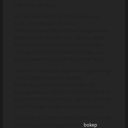
tapi tetep per*wan.”
Aku semakin terbahak, “Kalau kamu juga
puas, terus kenapa diputus..?”
“Abis lama-lama Ningsih kesel! Ningsih kalau
diajak macem-macem mau, tapi dia diajak
k*win malah main mata sama cewek lain!
Untung Ningsih cuma kasih *mut aja, jadi
sampai sekarang Ningsih masih per*wan.”
“Main em*t terus gitu apa kamu nggak pengin
nyoba yang beneran..?” godaku.
Wajah Ningsih kembali memerah, “Eh…
katanya sakit ya Ndoro..? Terus bisa hamil..?”
Kini Ningsih berlutut meng*ngk*ngi tubuhku
sambil menggosokkan minyak ke perutku.
Saat gadis itu sedikit membungkuk, dari balik
dasternya yang longgar tampak
bokep