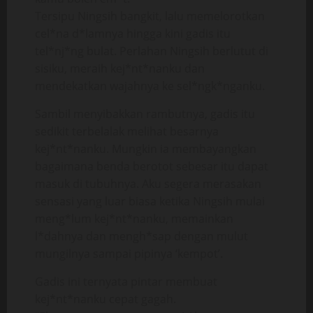
Tersipu Ningsih bangkit, lalu memelorotkan
cel*na d*lamnya hingga kini gadis itu
tel*nj*ng bulat. Perlahan Ningsih berlutut di
sisiku, meraih kej*nt*nanku dan
mendekatkan wajahnya ke sel*ngk*nganku.
Sambil menyibakkan rambutnya, gadis itu
sedikit terbelalak melihat besarnya
kej*nt*nanku. Mungkin ia membayangkan
bagaimana benda berotot sebesar itu dapat
masuk di tubuhnya. Aku segera merasakan
sensasi yang luar biasa ketika Ningsih mulai
meng*lum kej*nt*nanku, memainkan
l*dahnya dan mengh*sap dengan mulut
mungilnya sampai pipinya ‘kempot’.
Gadis ini ternyata pintar membuat
kej*nt*nanku cepat gagah.