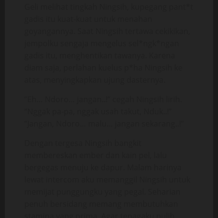
Geli melihat tingkah Ningsih, kupegang pant*t
gadis itu kuat-kuat untuk menahan
goyangannya. Saat Ningsih tertawa cekikikan,
jempolku sengaja mengelus sel*ngk*ngan
gadis itu, menghentikan tawanya. Karena
diam saja, perlahan kuelus p*ha Ningsih ke
atas, menyingkapkan ujung dasternya.
”Eh… Ndoro… jangan..!” cegah Ningsih lirih.
“Nggak pa-pa, nggak usah takut, Nduk..!”
“Jangan, Ndoro… malu… jangan sekarang..!”
Dengan tergesa Ningsih bangkit
membereskan ember dan kain pel, lalu
bergegas menuju ke dapur. Malam harinya
lewat intercom aku memanggil Ningsih untuk
memijat punggungku yang pegal. Seharian
penuh bersidang memang membutuhkan
stamina yang prima. Agar tenagaku pulih