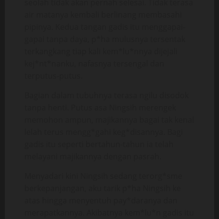
seolah tidak akan pernah selesai. Tidak terasa
air matanya kembali berlinang membasahi
pipinya. Kedua tangan gadis itu menggapai-
gapai tanpa daya, p*ha mulusnya tersentak
terkangkang tiap kali kem*lu*nnya dijejali
kej*nt*nanku, nafasnya tersengal dan
terputus-putus.
Bagian dalam tubuhnya terasa ngilu disodok
tanpa henti. Putus asa Ningsih merengek
memohon ampun, majikannya bagai tak kenal
lelah terus mengg*gahi keg*disannya. Bagi
gadis itu seperti bertahun-tahun ia telah
melayani majikannya dengan pasrah.
Menyadari kini Ningsih sedang terorg*sme
berkepanjangan, aku tarik p*ha Ningsih ke
atas hingga menyentuh pay*daranya dan
merapatkannya. Akibatnya kem*lu*n gadis itu