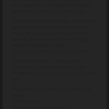
untuk keperluan besok, tidak ada salahnya
memberi pengalaman pada orang baru.
Gadis itu muncul masih dengan daster merah
tipisnya sambil membawa minyak gosok.
Ningsih duduk di atas ranjang di sebelah
tubuhku. Sementara jemari lentik Ningsih
memijati punggung, kutanya,
“Nduk, kamu sudah punya pacar belum..?”
“Disini belum Ndoro…” jawab gadis itu.
“Disini belum..? Berarti di luar sini sudah..?”
Sambil tertawa malu-malu gadis itu menjawab
lagi,
“Dulu di desa saya pernah, tapi sudah saya
putus.”
“Lho, kenapa..?”
“Habis mau enaknya saja dia.”