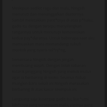
Meskipun sedikit ragu dan malu, Ningsih
menuruti dan menanggalkan dasternya.
Sambil meletakkan pant*tnya di atas p*haku,
gadis itu dengan tersipu menyilangkan
tangannya untuk menutupi kemontokan
kedua pay*daranya. Untuk beberapa saat aku
memuaskan mata memandangi tubuh
montok yang nyaris tel*nj*ng,
Sementara Ningsih dengan jengah
membuang wajah. Dengan tidak sabaran
kutarik pinggang Ningsih yang meliuk mulus
agar ia berbaring di sisiku. Seumur hidup
mungkin baru sekali ini Ningsih merasakan
berbaring di atas kasur seempuk ini.
Langsung saja kusergap gadis itu, kuc*umi
bib*rnya yang tersenyum malu, pipinya yang