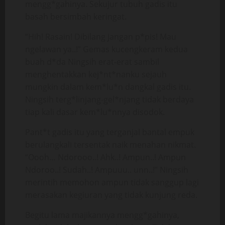
mengg*gahinya. Sekujur tubuh gadis itu
basah bersimbah keringat.
“Hih! Rasain! Dibilang jangan p*pis! Mau
ngelawan ya..!” Gemas kucengkeram kedua
buah d*da Ningsih erat-erat sambil
menghentakkan kej*nt*nanku sejauh
mungkin dalam kem*lu*n dangkal gadis itu.
Ningsih terg*linjang-gel*njang tidak berdaya
tiap kali dasar kem*lu*nnya disodok.
Pant*t gadis itu yang terganjal bantal empuk
berulangkali tersentak naik menahan nikmat.
“Oooh… Ndorooo..! Ahk..! Ampun..! Ampun
Ndoroo..! Sudah..! Ampuuu.. unn..!” Ningsih
merintih memohon ampun tidak sanggup lagi
merasakan kegiuran yang tidak kunjung reda.
Begitu lama majikannya mengg*gahinya,