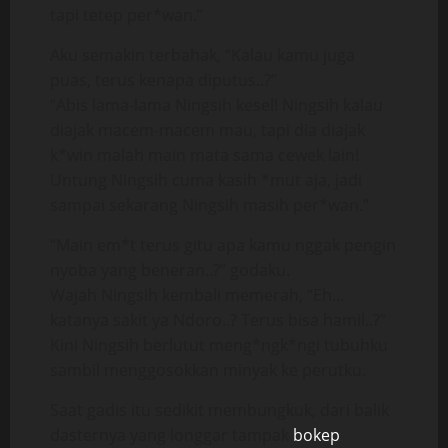
tapi tetep per*wan.”
Aku semakin terbahak, “Kalau kamu juga
puas, terus kenapa diputus..?”
“Abis lama-lama Ningsih kesel! Ningsih kalau
diajak macem-macem mau, tapi dia diajak
k*win malah main mata sama cewek lain!
Untung Ningsih cuma kasih *mut aja, jadi
sampai sekarang Ningsih masih per*wan.”
“Main em*t terus gitu apa kamu nggak pengin
nyoba yang beneran..?” godaku.
Wajah Ningsih kembali memerah, “Eh…
katanya sakit ya Ndoro..? Terus bisa hamil..?”
Kini Ningsih berlutut meng*ngk*ngi tubuhku
sambil menggosokkan minyak ke perutku.
Saat gadis itu sedikit membungkuk, dari balik
dasternya yang longgar tampak
bokep