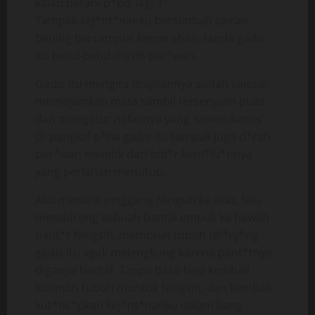
kalau berani p*pis lagi..!”
Tampak kej*nt*nanku bersimbah cairan
bening bercampur kemerahan, tanda gadis
itu betul-betul masih per*wan.
Gadis itu mengira majikannya sudah selesai,
memejamkan mata sambil tersenyum puas
dan mengatur nafasnya yang ‘senen-kamis’.
Di pangkal p*ha gadis itu tampak juga d*rah
per*wan menitik dari bib*r kem*lu*nnya
yang perlahan menutup.
Aku menarik pinggang Ningsih ke atas, lalu
mendorong sebuah bantal empuk ke bawah
pant*t Ningsih, membuat tubuh tel*nj*ng
gadis itu agak melengkung karena pant*tnya
diganjal bantal. Tanpa basa-basi kembali
kutindih tubuh montok Ningsih, dan kembali
kut*nc*pkan kej*nt*nanku dalam liang