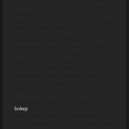
rambutnya berantakan, namun beberapa
saat kemudian…
“Nggak tahan Ndorooo..! Ngh…! Ngh…! Ngggh!
Aaaiii… iik..! Aaa… aaahk..!”
Tanpa dapat ditahan-tahan, Ningsih
tergelinjang-gelinjang di bawah tindihanku
sambil memekik dengan nafas tersengal-
sengal. Pay*daranya yang bulat dan kenyal
berguncang menekan d*daku saat gadis itu
memeluk erat tubuh majikannya, dan
kem*lu*nnya yang begitu rapat bergerak
mencucup-cucup.
Berpura-pura marah, aku menghentikan
bokep
genjotannya dan menarik
kej*nt*nanku keluar dari tubuh Ningsih.
“Dibilang jangan p*pis dulu kok bandel..! Awas