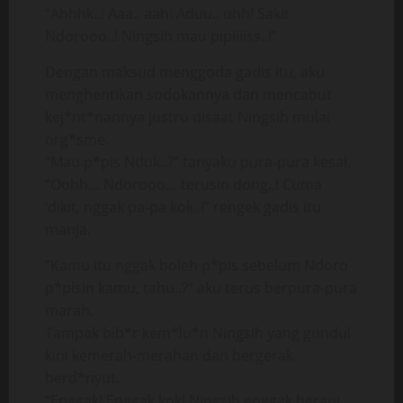
“Ahhhk..! Aaa.. aah! Aduu.. uhh! Sakit
Ndorooo..! Ningsih mau pipiiiiss..!”
Dengan maksud menggoda gadis itu, aku
menghentikan sodokannya dan mencabut
kej*nt*nannya justru disaat Ningsih mulai
org*sme.
“Mau p*pis Nduk..?” tanyaku pura-pura kesal.
“Oohh… Ndorooo… terusin dong..! Cuma
‘dikit, nggak pa-pa kok..!” rengek gadis itu
manja.
“Kamu itu nggak boleh p*pis sebelum Ndoro
p*pisin kamu, tahu..?” aku terus berpura-pura
marah.
Tampak bib*r kem*lu*n Ningsih yang gundul
kini kemerah-merahan dan bergerak
berd*nyut.
“Enggak! Enggak kok! Ningsih enggak berani