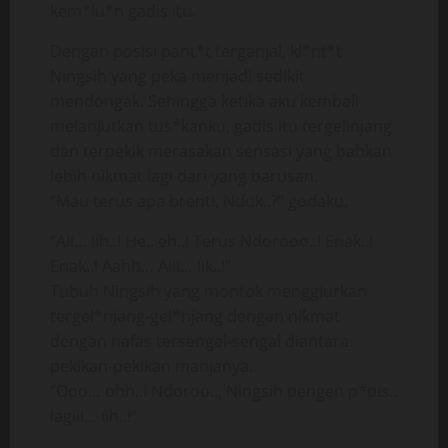
kem*lu*n gadis itu.
Dengan posisi pant*t terganjal, kl*nt*t
Ningsih yang peka menjadi sedikit
mendongak. Sehingga ketika aku kembali
melanjutkan tus*kanku, gadis itu tergelinjang
dan terpekik merasakan sensasi yang bahkan
lebih nikmat lagi dari yang barusan.
“Mau terus apa brenti, Nduk..?” godaku.
“Aii… iih..! He.. eh..! Terus Ndorooo..! Enak..!
Enak..! Aahh… Aiii… iik..!”
Tubuh Ningsih yang montok menggiurkan
tergel*njang-gel*njang dengan nikmat
dengan nafas tersengal-sengal diantara
pekikan-pekikan manjanya.
“Ooo… ohh..! Ndoroo.., Ningsih pengen p*pis..
lagiii… iih..!”