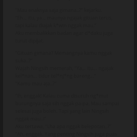
“Mau enaknya saja gimana..?” kejarku.
“Eh… itu, ya… maunya ngajak gituan terus,
tapi kalau diajak k*win nggak mau.”
Aku membalikkan badan agar d*daku juga
turut dipijat.
“Gituan gimana? Memangnya kamu nggak
suka..?”
Wajah Ningsih memerah, “Ya… itu… ngajak
kel*nan… tidur tel*nj*ng bareng…”
“Kamu mau aja..?”
“Ih, enggak! Kalau cuma disuruh ng*mut
burungnya saja sih nggak pa-pa. Mau sampai
selesai juga boleh. Tapi yang lain Ningsih
nggak mau..!”
Aku tertawa, “Lha apa nggak belepotan..?”
“Ah, enggak. Yang penting Ningsih juga puas