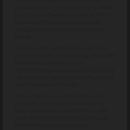
meninggalkan bekas kemerahan di kulit
pay*dara Ningsih. Sementara genj*tan demi
genj*tan kej*nt*nanku menyodok kem*lu*n
gadis itu yang hangat mencucup-cucup
menggiurkan, bagai memohon semburan
puncak.
Gadis itu sendiri sudah tak tahu lagi mana
atas mana bawah, kenikmatan luar biasa tidak
henti-hentinya memancar dari
sel*ngk*ngannya. Rasanya seperti ingin p*pis
tapi nikmat luar biasa membuat Ningsih tidak
sadar memekik-mekik manja.
Kedua p*hanya yang sehari-hari biasanya
disilangkan rapat-rapat, kini terk*ngk*ng
lebar, sementara liang kem*lu*nnya tanpa
dapat ditahan-tahan berdenyut mencucup
kej*nt*nanku yang begitu perkasa