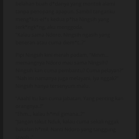
belahan buah d*danya yang montok alami
tanpa penopang apapun. Sambil tanganku
meng*lus-el*s kedua p*ha Ningsih yang
terk*ngk*ng, aku menggoda,
“Kalau sama Ndoro, Ningsih ngasih yang
beneran atau cuma diem*t..?”
Pipi Ningsih kini merah padam, “Mmm…
memangnya Ndoro mau sama Ningsih?
Ningsih kan cuma pembantu? Cuma pelayan?”
“Nah ini namanya juga melayani. Iya nggak?”
Ningsih hanya tersenyum malu.
“Aaah! Itu kan cuma jabatan. Yang penting kan
orangnya..!”
“Ehm.., kalau h*mil gimana..?”
“Jangan takut Nduk, kalau cuma sekali nggak
bakalan h*mil. Nanti Ndoro yang tanggung
jawab..”