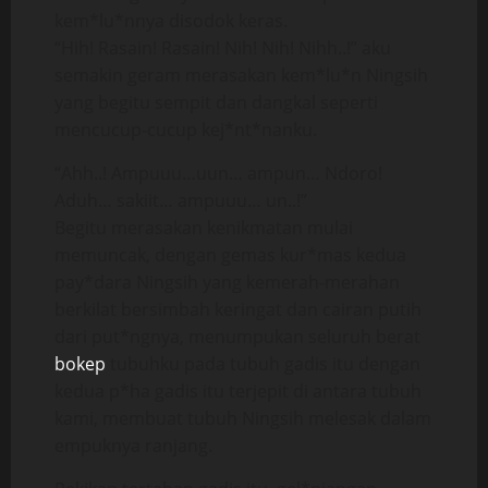
kem*lu*nnya disodok keras.
“Hih! Rasain! Rasain! Nih! Nih! Nihh..!” aku
semakin geram merasakan kem*lu*n Ningsih
yang begitu sempit dan dangkal seperti
mencucup-cucup kej*nt*nanku.
“Ahh..! Ampuuu…uun… ampun… Ndoro!
Aduh… sakiit… ampuuu… un..!”
Begitu merasakan kenikmatan mulai
memuncak, dengan gemas kur*mas kedua
pay*dara Ningsih yang kemerah-merahan
berkilat bersimbah keringat dan cairan putih
dari put*ngnya, menumpukan seluruh berat
bokep
tubuhku pada tubuh gadis itu dengan
kedua p*ha gadis itu terjepit di antara tubuh
kami, membuat tubuh Ningsih melesak dalam
empuknya ranjang.