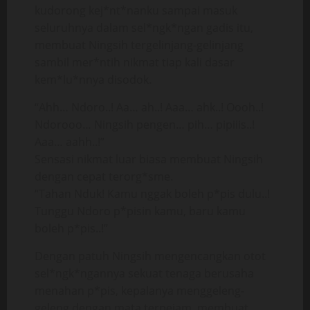
kudorong kej*nt*nanku sampai masuk
seluruhnya dalam sel*ngk*ngan gadis itu,
membuat Ningsih tergelinjang-gelinjang
sambil mer*ntih nikmat tiap kali dasar
kem*lu*nnya disodok.
“Ahh… Ndoro..! Aa… ah..! Aaa… ahk..! Oooh..!
Ndorooo… Ningsih pengen… pih… pipiiis..!
Aaa… aahh..!”
Sensasi nikmat luar biasa membuat Ningsih
dengan cepat terorg*sme.
“Tahan Nduk! Kamu nggak boleh p*pis dulu..!
Tunggu Ndoro p*pisin kamu, baru kamu
boleh p*pis..!”
Dengan patuh Ningsih mengencangkan otot
sel*ngk*ngannya sekuat tenaga berusaha
menahan p*pis, kepalanya menggeleng-
geleng dengan mata terpejam, membuat