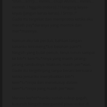
“Ehm… srrrp… mmm… crup! Ahmm… mmm…
mmmh..! Nggolo (ndoro)..! Hangang keyas-
keyas (jangan keras-keras)..! Srrrp..!”
Gadis itu tergeliat dan memprotes ketika aku
meraih pay*daranya yang montok dan
mer*masinya.
Namun aku tak perduli, bahkan tangan
kananku kini meng*lus belahan pant*t
Ningsih yang bulat penuh, terus turun sampai
ke bib*r kem*lu*nnya yang masih jarang-
jarang rambutnya. Maklum, masih per*wan.
Gadis itu tergelinjang tanpa berani bersuara
ketika jemariku menyibakkan bib*r
kem*lu*nnya dan menelusup dalam
kem*lu*nnya yang masih per*wan.
Merasa kej*nt*nanku sudah cukup gagah,
kusuruh Ningsih mengambil pisau cukur di