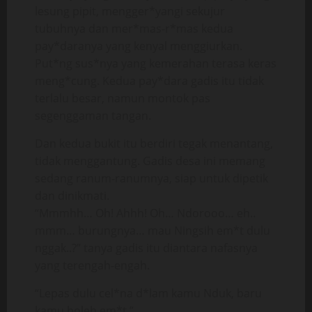
lesung pipit, mengger*yangi sekujur
tubuhnya dan mer*mas-r*mas kedua
pay*daranya yang kenyal menggiurkan.
Put*ng sus*nya yang kemerahan terasa keras
meng*cung. Kedua pay*dara gadis itu tidak
terlalu besar, namun montok pas
segenggaman tangan.
Dan kedua bukit itu berdiri tegak menantang,
tidak menggantung. Gadis desa ini memang
sedang ranum-ranumnya, siap untuk dipetik
dan dinikmati.
“Mmmhh… Oh! Ahhh! Oh… Ndorooo… eh..
mmm… burungnya… mau Ningsih em*t dulu
nggak..?” tanya gadis itu diantara nafasnya
yang terengah-engah.
“Lepas dulu cel*na d*lam kamu Nduk, baru
kamu boleh em*t.”