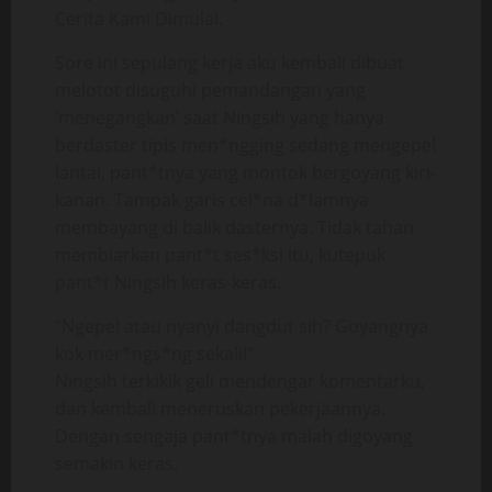
Cerita Kami Dimulai.
Sore ini sepulang kerja aku kembali dibuat
melotot disuguhi pemandangan yang
‘menegangkan’ saat Ningsih yang hanya
berdaster tipis men*ngging sedang mengepel
lantai, pant*tnya yang montok bergoyang kiri-
kanan. Tampak garis cel*na d*lamnya
membayang di balik dasternya. Tidak tahan
membiarkan pant*t ses*ksi itu, kutepuk
pant*t Ningsih keras-keras.
“Ngepel atau nyanyi dangdut sih? Goyangnya
kok mer*ngs*ng sekali!”
Ningsih terkikik geli mendengar komentarku,
dan kembali meneruskan pekerjaannya.
Dengan sengaja pant*tnya malah digoyang
semakin keras.