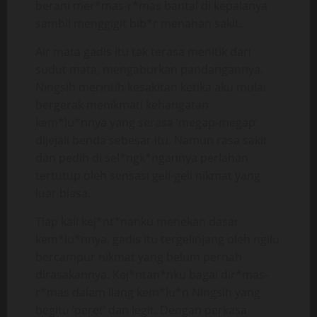
berani mer*mas-r*mas bantal di kepalanya
sambil menggigit bib*r menahan sakit.
Air mata gadis itu tak terasa menitik dari
sudut mata, mengaburkan pandangannya.
Ningsih merintih kesakitan ketika aku mulai
bergerak menikmati kehangatan
kem*lu*nnya yang serasa ‘megap-megap’
dijejali benda sebesar itu. Namun rasa sakit
dan pedih di sel*ngk*ngannya perlahan
tertutup oleh sensasi geli-geli nikmat yang
luar biasa.
Tiap kali kej*nt*nanku menekan dasar
kem*lu*nnya, gadis itu tergelinjang oleh ngilu
bercampur nikmat yang belum pernah
dirasakannya. Kej*ntan*nku bagai dir*mas-
r*mas dalam liang kem*lu*n Ningsih yang
begitu ‘peret’ dan legit. Dengan perkasa