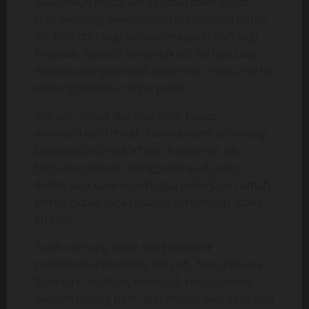
daun-daun muda untuk “obat awet muda”.
Dan memang pekerjaanku menunjang untuk
itu, baik dari segi koneksi maupun dari segi
finansial. Namun semenjak istriku tahu aku
memiliki banyak sekali simp*nan, suatu hari ia
meninggalkanku tanpa pamit.
Biarlah, malah aku bisa lebih bebas
menyalurkan h*srat. Karena pembantu yang
lama keluar untuk k*win di desanya, aku
terpaksa mencari penggantinya di agen.
Bukan saja karena berbagai pekerjaan rumah
terbengkalai, juga rasanya kehilangan “obat
stress”.
Salah seorang calon yang menarik
perhatianku bernama Ningsih, baru berusia
(hampir) 16 tahun, berwajah cukup manis,
dengan lesung pipit. Matanya sedikit sayu dan