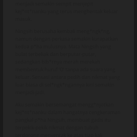
menjadi semakin sempit menjepit
kej*nt*nanku yang terus menghentak keluar
masuk.
Ningsih berusaha kembali meng*ngk*ng,
namun dengan perkasa semakin kurapatkan
kedua p*ha mulusnya. Mata Ningsih yang
bulat terbeliak dan berputar-putar,
sedangkan bib*rnya merah merekah
membentuk huruf ‘O’ tanpa ada suara yang
keluar. Sensasi antara pedih dan nikmat yang
luar biasa di sel*ngk*ngannya kini semakin
menjadi-jadi.
Aku semakin bersemangat mengg*njotkan
kej*nt*nanku dalam hangatnya cengkeraman
pangkal p*ha Ningsih, membuat gadis itu
terpekik-pekik nikmat dengan tubuh
terdorong menyentak ke atas tiap kali