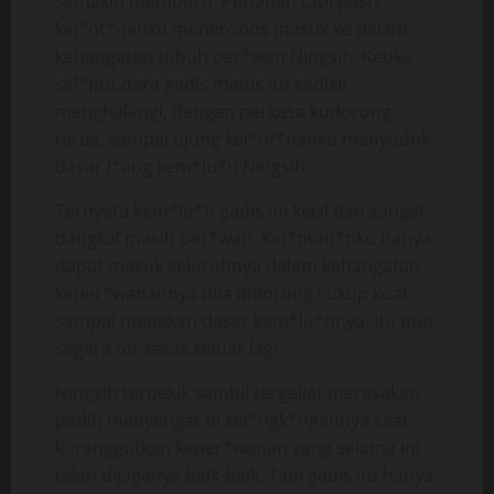
semakin memburu. Perlahan tapi pasti,
kej*nt*nanku menerobos masuk ke dalam
kehangatan tubuh per*wan Ningsih. Ketika
sel*put dara gadis manis itu sedikit
menghalangi, dengan perkasa kudorong
terus, sampai ujung kej*nt*nanku menyodok
dasar l*ang kem*lu*n Ningsih.
Ternyata kem*lu*n gadis ini kecil dan sangat
dangkal masih per*wan. Kej*ntan*nku hanya
dapat masuk seluruhnya dalam kehangatan
keper*wanannya bila didorong cukup kuat
sampai menekan dasar kem*lu*nnya. Itu pun
segera terdesak keluar lagi.
Ningsih terpekik sambil tergeliat merasakan
pedih menyengat di sel*ngk*ngannya saat
kurenggutkan keper*wanan yang selama ini
telah dijaganya baik-baik. Tapi gadis itu hanya