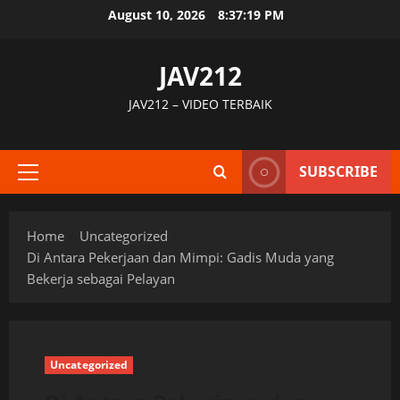
Skip
August 10, 2026
8:37:20 PM
to
content
JAV212
JAV212 – VIDEO TERBAIK
SUBSCRIBE
Primary
Menu
Home
Uncategorized
Di Antara Pekerjaan dan Mimpi: Gadis Muda yang
Bekerja sebagai Pelayan
Uncategorized