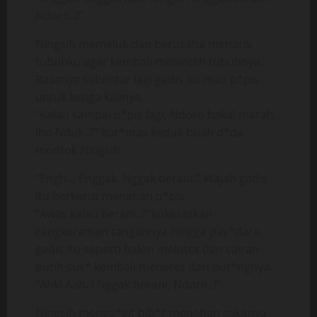
Ndoro..!”
Ningsih memeluk dan berusaha menarik
tubuhku agar kembali menindih tubuhnya.
Rasanya sebentar lagi gadis itu mau p*pis
untuk ketiga kalinya.
“Kalau sampai p*pis lagi, Ndoro bakal marah,
lho Nduk..?” kur*mas kedua buah d*da
montok Ningsih.
“Engh… Enggak. Nggak berani.” Wajah gadis
itu berkerut menahan p*pis.
“Awas kalau berani..!” kukeraskan
cengkeraman tangannya hingga pay*dara
gadis itu seperti balon melotot dan cairan
putih sus* kembali menetes dari put*ngnya.
“Ahk! Aah..! Nggak berani, Ndoro..!”
Ningsih mengg*git bib*r menahan sakitnya