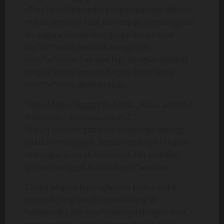
r*masan-r*masanku yang bukannya dilepas
malah semakin kuat dan cepat. Namun gadis
itu segera merasakan ganjarannya saat
kej*nt*nanku kembali menghajar
kem*lu*nnya. Tak ayal lagi, Ningsih kembali
tergiur tanpa ampun begitu dasar liang
kem*lu*nnya ditekan kuat.
“Ngh..! Ngh..! Nggghhh..! Ahk… Aaa… aahhh..!
Ndorooo… ampuuu… uun..!”
Tubuh montok gadis itu tergerinjal seiring
pekikan manjanya. Begitu cepatnya Ningsih
mencapai puncak membuat aku semakin
gemas menggeluti tubuh per*wannya.
Tanpa ampun kucengkeram kedua bukit
montok yang berdiri menantang di
hadapanku dan mer*masinya dengan kuat,