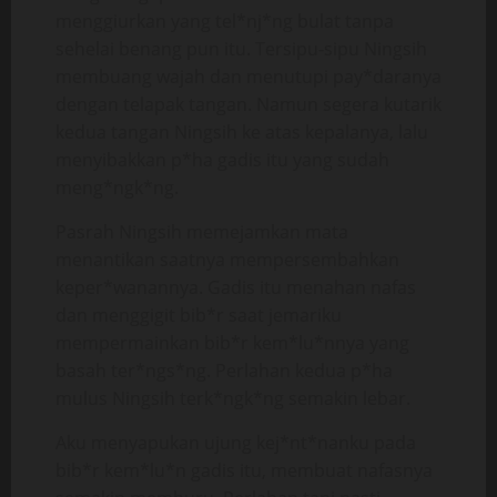
menggiurkan yang tel*nj*ng bulat tanpa
sehelai benang pun itu. Tersipu-sipu Ningsih
membuang wajah dan menutupi pay*daranya
dengan telapak tangan. Namun segera kutarik
kedua tangan Ningsih ke atas kepalanya, lalu
menyibakkan p*ha gadis itu yang sudah
meng*ngk*ng.
Pasrah Ningsih memejamkan mata
menantikan saatnya mempersembahkan
keper*wanannya. Gadis itu menahan nafas
dan menggigit bib*r saat jemariku
mempermainkan bib*r kem*lu*nnya yang
basah ter*ngs*ng. Perlahan kedua p*ha
mulus Ningsih terk*ngk*ng semakin lebar.
Aku menyapukan ujung kej*nt*nanku pada
bib*r kem*lu*n gadis itu, membuat nafasnya