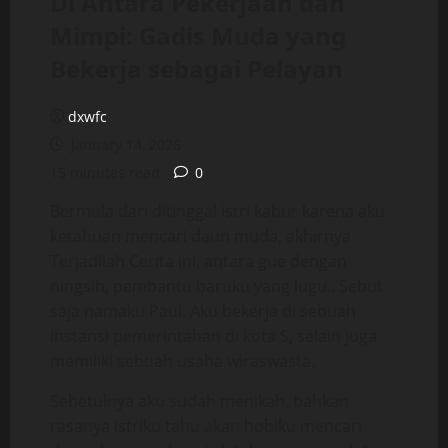
Di Antara Pekerjaan dan
Mimpi: Gadis Muda yang
Bekerja sebagai Pelayan
dxwfc
January 14, 2026
15 minutes read
0
Bermula dari ditinggal istri kabur karena aku
ketahuan mencari daun muda, akhirnya
Terjadilah Cerita ini, antara gue dengan
ningsih, pembantu baruku yang lugu.. Sebut
saja namaku Paul. Aku bekerja di sebuah
instansi pemerintahan di kota S, selain juga
memiliki sebuah usaha wiraswasta.
Sebetulnya aku sudah menikah, bahkan
rasanya istriku tahu akan hobiku mencari