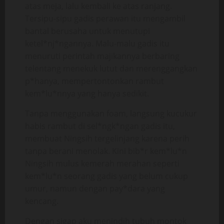
atas meja, lalu kembali ke atas ranjang.
Tersipu-sipu gadis perawan itu mengambil
bantal berusaha untuk menutupi
ketel*nj*ngannya. Malu-malu gadis itu
menuruti perintah majikannya berbaring
telentang menekuk lutut dan merenggangkan
p*hanya, mempertontonkan rambut
kem*lu*nnya yang hanya sedikit.
Tanpa menggunakan foam, langsung kucukur
habis rambut di sel*ngk*ngan gadis itu,
membuat Ningsih tergelinjang karena perih
tanpa berani menolak. Kini bib*r kem*lu*n
Ningsih mulus kemerah merahan seperti
kem*lu*n seorang gadis yang belum cukup
umur, namun dengan pay*dara yang
kencang.
Dengan sigap aku menindih tubuh montok