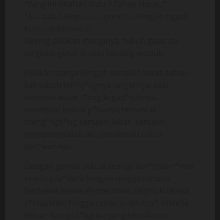
“Yang ini ditahan dulu..! Tahan Nduk..!”
“Aa.. aak..! Ampuuu… unnhh..! Ningsih nggak
kuat… Ndorooo..!”
Seiring pekikan manjanya, tubuh gadis itu
tergeliat-geliat di atas ranjang empuk.
Pekikan manja Ningsih semakin keras setiap
kali tubuh tel*nj*ngnya tergerinjal saat
kusodok dasar l*ang kegad*sannya,
membuat kedua p*hanya tersentak
meng*ngk*ng semakin lebar, semakin
mempermudah aku menikmati tubuh
per*wannya.
Dengan gemas sekuat tenaga kur*mas-r*mas
kedua pay*dara Ningsih hingga tampak
berbekas kemerah-merahan. Begitu kuatnya
r*masanku hingga cairan putih sus* menitik
keluar dari put*ngnya yang kecoklatan.