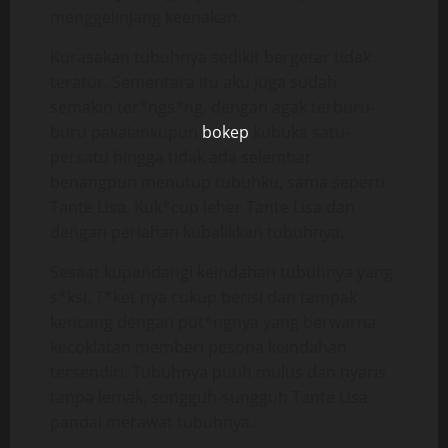
menggelinjang keenakan.
Kurasakan tubuhnya sedikit bergetar tidak
teratur. Sementara itu aku juga sudah
semakin ter*ngs*ng, dengan agak terburu-
buru pakaiankupun
bokep
kubuka satu-
persatu hingga tidak ada selembar
benangpun menutup tubuhku, sama seperti
Tante Lisa. Kuk*cup leher Tante Lisa dan
dengan perlahan kubalikkan tubuhnya.
Sesaat kupandangi keindahan tubuhnya yang
s*ksi. T*ket nya cukup berisi dan tampak
kencang dengan put*ngnya yang berwarna
kecoklatan memberi pesona keindahan
tersendiri. Tubuhnya putih mulus dan nyaris
tanpa lemak, sungguh-sungguh Tante Lisa
pandai merawat tubuhnya.