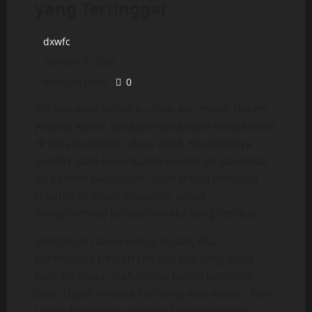
yang Tertinggal
dxwfc
January 3, 2026
7 minutes read
0
Perkenalkan nama ku Alex, aku masih dalam
jenjang kuliah sebagai mahasiswa Kedokteran
di kota Bandung tahun 2024. Kejadiannya
sendiri akan kuceritakan seadanya dan tidak
ku pelintir sedikitpun, akan tetapi identitas
tokoh dan lokasi aku ubah untuk
menghormati privasi mereka yang terlibat.
Menginjak tahun kedua kuliah, Aku
bermaksud pindah tempat kos yang lebih
baik. Ini biasa, mahasiswa tahun pertama
pasti dapat tempat kos yang asal-asalan. Baru
tahun berikutnya mereka bisa mendapat