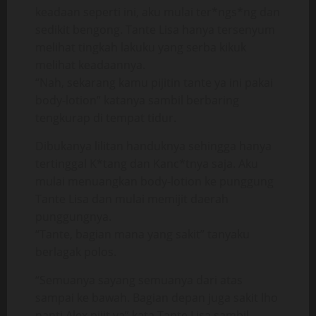
keadaan seperti ini, aku mulai ter*ngs*ng dan
sedikit bengong. Tante Lisa hanya tersenyum
melihat tingkah lakuku yang serba kikuk
melihat keadaannya.
“Nah, sekarang kamu pijitin tante ya ini pakai
body-lotion” katanya sambil berbaring
tengkurap di tempat tidur.
Dibukanya lilitan handuknya sehingga hanya
tertinggal K*tang dan Kanc*tnya saja. Aku
mulai menuangkan body-lotion ke punggung
Tante Lisa dan mulai memijit daerah
punggungnya.
“Tante, bagian mana yang sakit” tanyaku
berlagak polos.
“Semuanya sayang semuanya dari atas
sampai ke bawah. Bagian depan juga sakit lho
nanti Alex pijit ya” kata Tante Lisa sambil