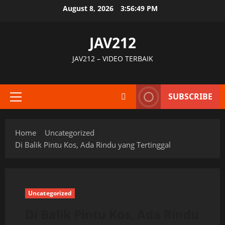
Skip
August 8, 2026
3:56:49 PM
to
content
JAV212
JAV212 – VIDEO TERBAIK
SUBSCRIBE
Primary
Menu
Home
Uncategorized
Di Balik Pintu Kos, Ada Rindu yang Tertinggal
Uncategorized
Di Balik Pintu Kos, Ada Rindu