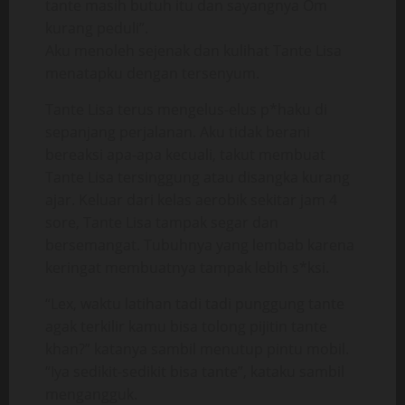
tante masih butuh itu dan sayangnya Om
kurang peduli”.
Aku menoleh sejenak dan kulihat Tante Lisa
menatapku dengan tersenyum.
Tante Lisa terus mengelus-elus p*haku di
sepanjang perjalanan. Aku tidak berani
bereaksi apa-apa kecuali, takut membuat
Tante Lisa tersinggung atau disangka kurang
ajar. Keluar dari kelas aerobik sekitar jam 4
sore, Tante Lisa tampak segar dan
bersemangat. Tubuhnya yang lembab karena
keringat membuatnya tampak lebih s*ksi.
“Lex, waktu latihan tadi tadi punggung tante
agak terkilir kamu bisa tolong pijitin tante
khan?” katanya sambil menutup pintu mobil.
“Iya sedikit-sedikit bisa tante”, kataku sambil
mengangguk.