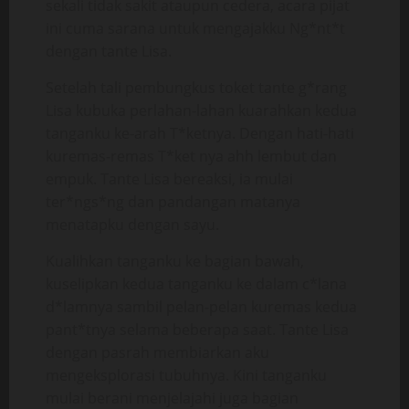
sekali tidak sakit ataupun cedera, acara pijat
ini cuma sarana untuk mengajakku Ng*nt*t
dengan tante Lisa.
Setelah tali pembungkus toket tante g*rang
Lisa kubuka perlahan-lahan kuarahkan kedua
tanganku ke-arah T*ketnya. Dengan hati-hati
kuremas-remas T*ket nya ahh lembut dan
empuk. Tante Lisa bereaksi, ia mulai
ter*ngs*ng dan pandangan matanya
menatapku dengan sayu.
Kualihkan tanganku ke bagian bawah,
kuselipkan kedua tanganku ke dalam c*lana
d*lamnya sambil pelan-pelan kuremas kedua
pant*tnya selama beberapa saat. Tante Lisa
dengan pasrah membiarkan aku
mengeksplorasi tubuhnya. Kini tanganku
mulai berani menjelajahi juga bagian