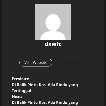
dxwfc
Administrator
Visit Website
View All Posts
P
Previous:
Di Balik Pintu Kos, Ada Rindu yang
o
Tertinggal
Next:
s
Di Balik Pintu Kos, Ada Rindu yang