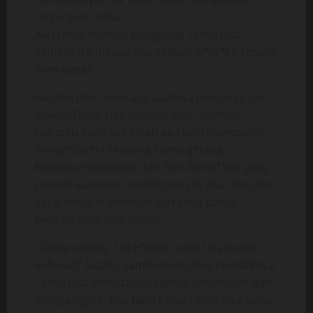
tersenyum nakal.
Aku terus memijit punggung Tante Lisa,
sementara itu aku merasakan K*nt*l ku mulai
membesar.
Aku berpikir sekarang saatnya menanggapi
ajakan Tante Lisa dengan aktif. Seumur
hidupku baru kali inilah aku berkesempatan
meny*tub*hi seorang Tante g*rang.
Meskipun demikian dari film-film B*kep yang
pernah kutonton sedikit banyak aku tahu apa
yang harus kuperbuat dan yang paling
penting ikuti saja naluri
“Tante sayang, tali k*tang tante Lisa boleh
kubuka?” kataku sambil mengelus pundaknya.
Tante Lisa menatapku sambil tersenyum dan
mengangguk. Aku tahu betul Tante Lisa sama