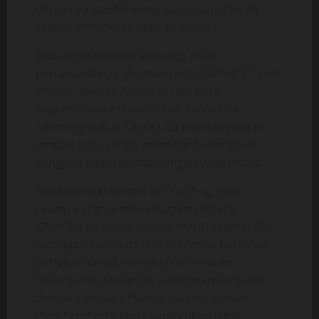
depannya sambil mengusap-usap daerah
sekitar M*m*knya dengan lembut.
Jantungku brdebar kencang, inilah
pertamakalinya aku menyentuh M*m*k Tante
g*rang dewasa Perlahan tapi pasti
kupelorotkan c*lana d*lam Tante Lisa.
Sekarang tubuh Tante Lisa tertelungkup di
tempat tidur tanpa selembar benangpun
sungguh suatu pemandangan yang indah.
Aku kagum sekaligus ter*ngs*ng. Ingin
rasanya segera menancapkan b*tang
K*nt*lku ke dalam lubang m*m*k tante. Aku
memejamkan mata dan mencoba bernafas
perlahan untuk mengontrol emosiku.
Seranganku berlanjut, kuselipkan tanganku
diantara kedua p*hanya dan kurasakan
j*mb*t m*m*k tante yang cukup lebat.