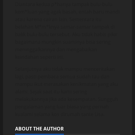
Diantara kedua p*hanya tampak bulu-bulu
kem*luan yang agak basah, entah baru mandi
atau karena cairan lain. Sementara itu
belahan M*m*knya samar-samar tampak di
balik bulu-bulu tersebut. Aku tidak habis pikir
bagaimana mungkin suaminya bisa sering
meninggalkannya dan mengabaikan
keindahan seperti ini.
Selanjutnya aku tidak mampu menceritakan
lagi, pasti pembaca semua sudah tau dan
mampu ikut merasakan kenikmatan yang aku
alami. Sejak saat itu kami sering
melakukannya jika ada kesempatan. Sungguh
pengalaman yang luar biasa yang pernah
kualami selama kos dirumah tante Lisa.
ABOUT THE AUTHOR