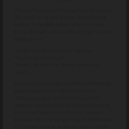
J*ri teng*hku mulai menjelajahi celah sempit
dan basah yang ada di sana. Hangat sekali
raanya. Kurasakan nafas Tante Lisa mulai
berat, tampaknya dia makin ter*ngs*ng oleh
perbuatanku.
“Mmhh Alex kamu nakal ya” katanya.
“Tapi tante suka khan?”
“Mmhh.. terusin Lex, terusin tante suka
sekali”.
Jariku terus bergerilya di b*lahan M*m*knya
yang terasa lembut seperti sutra, dan
akhirnya ujung jariku mulai menyentuh
daging yang berbentuk bulat seperti kacang
tapi kenyal seperti moci Cianjur. Dengan
gerakan memutar yang lembut kupermainkan
kl*torisnya dengan jariku dan diapun mulai