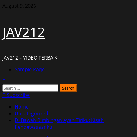
Skip
August 9, 2026
to
content
JAV212
JAV212 – VIDEO TERBAIK
Primary
Sample Page
Menu
Search
for:
Subscribe
Home
Uncategorized
Di Bawah Bimbingan Ayah Tiriku: Kisah
Pendewasaanku