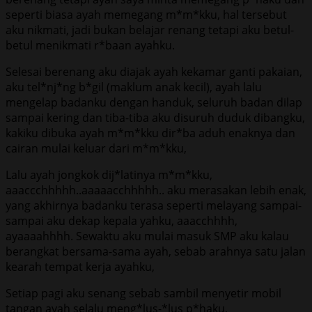
seperti biasa ayah memegang m*m*kku, hal tersebut
aku nikmati, jadi bukan belajar renang tetapi aku betul-
betul menikmati r*baan ayahku.
Selesai berenang aku diajak ayah kekamar ganti pakaian,
aku tel*nj*ng b*gil (maklum anak kecil), ayah lalu
mengelap badanku dengan handuk, seluruh badan dilap
sampai kering dan tiba-tiba aku disuruh duduk dibangku,
kakiku dibuka ayah m*m*kku dir*ba aduh enaknya dan
cairan mulai keluar dari m*m*kku,
Lalu ayah jongkok dij*latinya m*m*kku,
aaaccchhhhh..aaaaacchhhhh.. aku merasakan lebih enak,
yang akhirnya badanku terasa seperti melayang sampai-
sampai aku dekap kepala yahku, aaacchhhh,
ayaaaahhhh. Sewaktu aku mulai masuk SMP aku kalau
berangkat bersama-sama ayah, sebab arahnya satu jalan
kearah tempat kerja ayahku,
Setiap pagi aku senang sebab sambil menyetir mobil
tangan ayah selalu meng*lus-*lus p*haku,