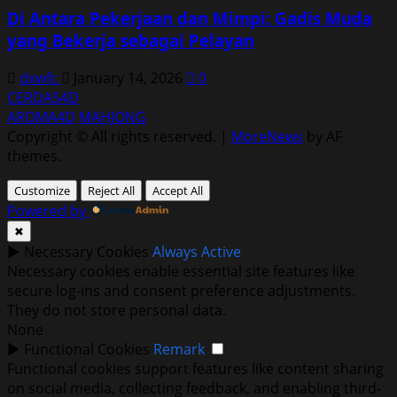
Di Antara Pekerjaan dan Mimpi: Gadis Muda
yang Bekerja sebagai Pelayan
dxwfc
January 14, 2026
0
CERDAS4D
AROMA4D
MAHJONG
Copyright © All rights reserved.
|
MoreNews
by AF
themes.
Customize
Reject All
Accept All
Powered by
✖
►
Necessary Cookies
Always Active
Necessary cookies enable essential site features like
secure log-ins and consent preference adjustments.
They do not store personal data.
None
►
Functional Cookies
Remark
Functional cookies support features like content sharing
on social media, collecting feedback, and enabling third-