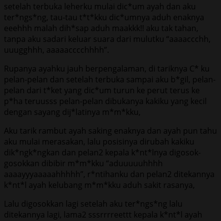
setelah terbuka leherku mulai dic*um ayah dan aku
ter*ngs*ng, tau-tau t*t*kku dic*umnya aduh enaknya
eeehhh malah dih*sap aduh maakkk!! aku tak tahan,
tanpa aku sadari keluar suara dari mulutku “aaaaccchh,
uuugghhh, aaaaacccchhhh”.
Rupanya ayahku jauh berpengalaman, di tariknya C* ku
pelan-pelan dan setelah terbuka sampai aku b*gil, pelan-
pelan dari t*ket yang dic*um turun ke perut terus ke
p*ha teruusss pelan-pelan dibukanya kakiku yang kecil
dengan sayang dij*latinya m*m*kku,
Aku tarik rambut ayah saking enaknya dan ayah pun tahu
aku mulai merasakan, lalu posisinya dirubah kakiku
dik*ngk*ngkan dan pelan2 kepala k*nt*lnya digosok-
gosokkan dibibir m*m*kku “aduuuuuhhhh
aaaayyyaaaaahhhhh”, r*ntihanku dan pelan2 ditekannya
k*nt*l ayah kelubang m*m*kku aduh sakit rasanya,
Lalu digosokkan lagi setelah aku ter*ngs*ng lalu
ditekannya lagi, lama2 sssrrrreettt kepala k*nt*l ayah