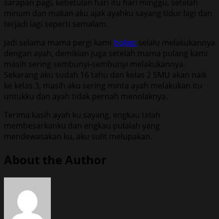
sarapan pagi, kebetulan hari itu hari minggu, setelah
minum dan makan aku ajak ayahku sayang tidur lagi dan
terjadi lagi seperti semalam.
Jadi selama mama pergi kami
bokep
selalu melakukannya
dengan ayah, demikian juga setelah mama pulang kami
masih sering sembunyi-sembunyi melakukannya.
Sekarang aku sudah 16 tahu dan kelas 2 SMU akan naik
ke kelas 3, masih aku sering minta ayah melakukan itu
untukku dan ayah tidak pernah menolaknya.
Terima kasih ayah ku sayang, engkau telah
membesarkanku dan engkau pulalah yang
mendewasakan ku, aku sulit melupakan.
About the Author