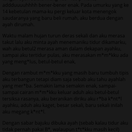
addduuuuhhhh bener-bener enak. Pada umurku yang ke
14 kebetulan mama-ku pergi keluar kota menengok
saudaranya yang baru beli rumah, aku berdua dengan
ayah dirumah.
Waktu malam hujan turun deras sekali dan aku merasa
takut lalu aku minta ayah menemaniku tidur dikamarku,
wah aku betul2 merasa aman dalam dekapan ayahku,
sampai aku tertidur pulas, aku merasakan m*m*kku ada
yang meng*lus, betul-betul enak,
Dengan rambut m*m*kku yang masih baru tumbuh tipis
aku terbangun tetapi diam saja sebab aku tahu ayahlah
yang mer*ba. Semakin lama semakin enak, sampai-
sampai cairan m*m*kku keluar aduh aku betul-betul
tersiksa rasanya, aku beranikan diriku aku r*ba k*nt*l
ayahku, aduh aku kaget, besar sekali, baru sekali inilah
aku megang k*nt*l.
Dengan sabar bajuku dibuka ayah (sebab kalau tidur aku
tidak pernah pakai B*, walaupun t*t*kku masih kecil)