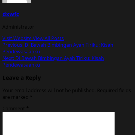
dxwfc
Administrator
Visit Website
View All Posts
Post
Previous:
Di Bawah Bimbingan Ayah Tiriku: Kisah
Pendewasaanku
navigation
Next:
Di Bawah Bimbingan Ayah Tiriku: Kisah
Pendewasaanku
Leave a Reply
Your email address will not be published.
Required fields
are marked
*
Comment
*