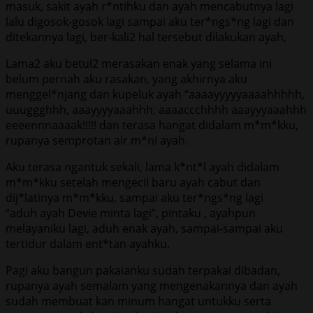
masuk, sakit ayah r*ntihku dan ayah mencabutnya lagi
lalu digosok-gosok lagi sampai aku ter*ngs*ng lagi dan
ditekannya lagi, ber-kali2 hal tersebut dilakukan ayah,
Lama2 aku betul2 merasakan enak yang selama ini
belum pernah aku rasakan, yang akhirnya aku
menggel*njang dan kupeluk ayah “aaaayyyyyaaaahhhhh,
uuuggghhh, aaayyyyaaahhh, aaaaccchhhh aaayyyaaahhh
eeeennnaaaak!!!!! dan terasa hangat didalam m*m*kku,
rupanya semprotan air m*ni ayah.
Aku terasa ngantuk sekali, lama k*nt*l ayah didalam
m*m*kku setelah mengecil baru ayah cabut dan
dij*latinya m*m*kku, sampai aku ter*ngs*ng lagi
“aduh ayah Devie minta lagi”, pintaku , ayahpun
melayaniku lagi, aduh enak ayah, sampai-sampai aku
tertidur dalam ent*tan ayahku.
Pagi aku bangun pakaianku sudah terpakai dibadan,
rupanya ayah semalam yang mengenakannya dan ayah
sudah membuat kan minum hangat untukku serta