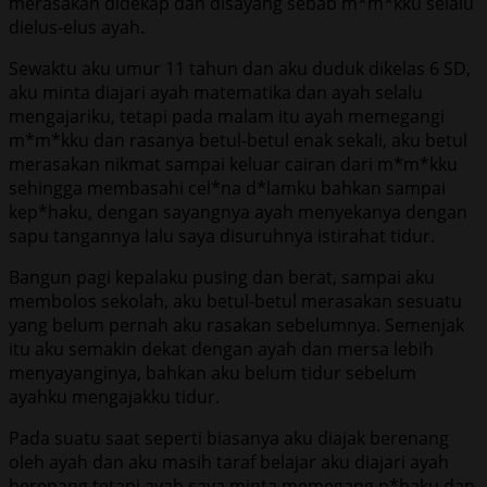
merasakan didekap dan disayang sebab m*m*kku selalu
dielus-elus ayah.
Sewaktu aku umur 11 tahun dan aku duduk dikelas 6 SD,
aku minta diajari ayah matematika dan ayah selalu
mengajariku, tetapi pada malam itu ayah memegangi
m*m*kku dan rasanya betul-betul enak sekali, aku betul
merasakan nikmat sampai keluar cairan dari m*m*kku
sehingga membasahi cel*na d*lamku bahkan sampai
kep*haku, dengan sayangnya ayah menyekanya dengan
sapu tangannya lalu saya disuruhnya istirahat tidur.
Bangun pagi kepalaku pusing dan berat, sampai aku
membolos sekolah, aku betul-betul merasakan sesuatu
yang belum pernah aku rasakan sebelumnya. Semenjak
itu aku semakin dekat dengan ayah dan mersa lebih
menyayanginya, bahkan aku belum tidur sebelum
ayahku mengajakku tidur.
Pada suatu saat seperti biasanya aku diajak berenang
oleh ayah dan aku masih taraf belajar aku diajari ayah
berenang tetapi ayah saya minta memegang p*haku dan