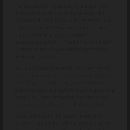
Aku tarik rambut ayah saking enaknya dan
ayah pun tahu aku mulai merasakan, lalu
posisinya dirubah kakiku dik*ngk*ngkan dan
pelan2 kepala k*nt*lnya digosok-gosokkan
dibibir m*m*kku “aduuuuuhhhh
aaaayyyaaaaahhhhh”, r*ntihanku dan pelan2
ditekannya k*nt*l ayah kelubang m*m*kku
aduh sakit rasanya,
Lalu digosokkan lagi setelah aku ter*ngs*ng
lalu ditekannya lagi, lama2 sssrrrreettt kepala
k*nt*l ayah masuk, sakit ayah r*ntihku dan
ayah mencabutnya lagi lalu digosok-gosok lagi
sampai aku ter*ngs*ng lagi dan ditekannya
lagi, ber-kali2 hal tersebut dilakukan ayah,
Lama2 aku betul2 merasakan enak yang
selama ini belum pernah aku rasakan, yang