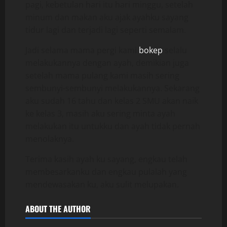
pagi, kebetulan hari itu hari minggu, setelah
minum dan makan aku ajak ayahku sayang
tidur lagi dan terjadi lagi seperti semalam.
Jadi selama mama pergi kami
bokep
selalu
melakukannya dengan ayah, demikian juga
setelah mama pulang kami masih sering
sembunyi-sembunyi melakukannya. Sekarang
aku sudah 16 tahu dan kelas 2 SMU akan naik
ke kelas 3, masih aku sering minta ayah
melakukan itu untukku dan ayah tidak pernah
menolaknya.
Terima kasih ayah ku sayang, engkau telah
membesarkanku dan engkau pulalah yang
mendewasakan ku, aku sulit melupakan.
ABOUT THE AUTHOR