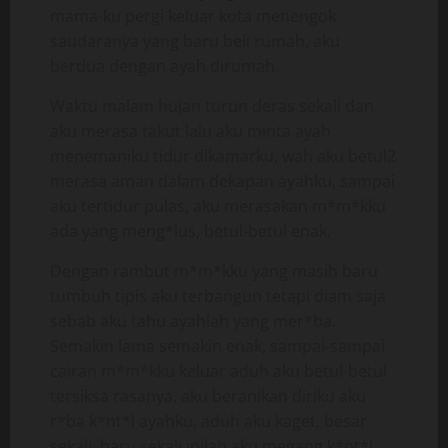
mama-ku pergi keluar kota menengok
saudaranya yang baru beli rumah, aku
berdua dengan ayah dirumah.
Waktu malam hujan turun deras sekali dan
aku merasa takut lalu aku minta ayah
menemaniku tidur dikamarku, wah aku betul2
merasa aman dalam dekapan ayahku, sampai
aku tertidur pulas, aku merasakan m*m*kku
ada yang meng*lus, betul-betul enak,
Dengan rambut m*m*kku yang masih baru
tumbuh tipis aku terbangun tetapi diam saja
sebab aku tahu ayahlah yang mer*ba.
Semakin lama semakin enak, sampai-sampai
cairan m*m*kku keluar aduh aku betul-betul
tersiksa rasanya, aku beranikan diriku aku
r*ba k*nt*l ayahku, aduh aku kaget, besar
sekali, baru sekali inilah aku megang k*nt*l.