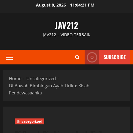
Skip
August 8, 2026
11:04:22 PM
to
content
JAV212
JAV212 – VIDEO TERBAIK
SUBSCRIBE
Primary
Menu
Home
Uncategorized
Di Bawah Bimbingan Ayah Tiriku: Kisah
Pendewasaanku
Uncategorized