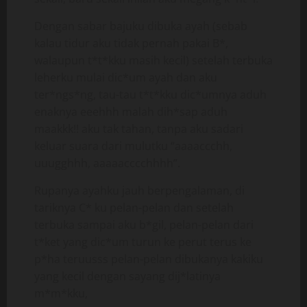
Dengan sabar bajuku dibuka ayah (sebab
kalau tidur aku tidak pernah pakai B*,
walaupun t*t*kku masih kecil) setelah terbuka
leherku mulai dic*um ayah dan aku
ter*ngs*ng, tau-tau t*t*kku dic*umnya aduh
enaknya eeehhh malah dih*sap aduh
maakkk!! aku tak tahan, tanpa aku sadari
keluar suara dari mulutku “aaaaccchh,
uuugghhh, aaaaacccchhhh”.
Rupanya ayahku jauh berpengalaman, di
tariknya C* ku pelan-pelan dan setelah
terbuka sampai aku b*gil, pelan-pelan dari
t*ket yang dic*um turun ke perut terus ke
p*ha teruusss pelan-pelan dibukanya kakiku
yang kecil dengan sayang dij*latinya
m*m*kku,