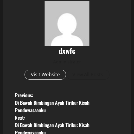
dxwfc
Administrator
Visit Website
View All Posts
P
Previous:
Di Bawah Bimbingan Ayah Tiriku: Kisah
o
Pendewasaanku
Next:
s
Di Bawah Bimbingan Ayah Tiriku: Kisah
Pendewasaanku