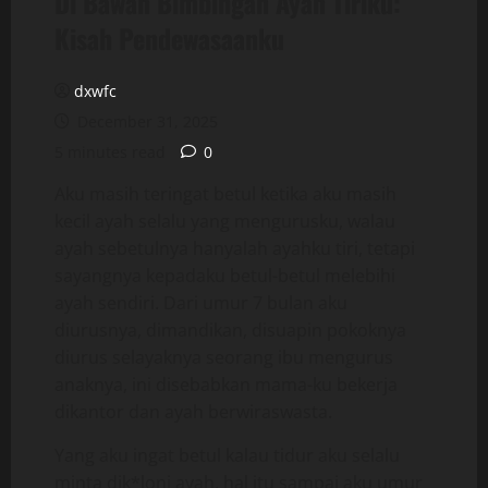
Di Bawah Bimbingan Ayah Tiriku:
Kisah Pendewasaanku
dxwfc
December 31, 2025
5 minutes read
0
Aku masih teringat betul ketika aku masih
kecil ayah selalu yang mengurusku, walau
ayah sebetulnya hanyalah ayahku tiri, tetapi
sayangnya kepadaku betul-betul melebihi
ayah sendiri. Dari umur 7 bulan aku
diurusnya, dimandikan, disuapin pokoknya
diurus selayaknya seorang ibu mengurus
anaknya, ini disebabkan mama-ku bekerja
dikantor dan ayah berwiraswasta.
Yang aku ingat betul kalau tidur aku selalu
minta dik*loni ayah, hal itu sampai aku umur