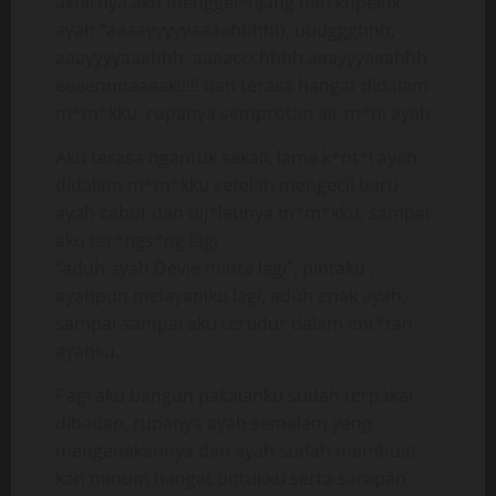
akhirnya aku menggel*njang dan kupeluk
ayah “aaaayyyyyaaaahhhhh, uuuggghhh,
aaayyyyaaahhh, aaaaccchhhh aaayyyaaahhh
eeeennnaaaak!!!!! dan terasa hangat didalam
m*m*kku, rupanya semprotan air m*ni ayah.
Aku terasa ngantuk sekali, lama k*nt*l ayah
didalam m*m*kku setelah mengecil baru
ayah cabut dan dij*latinya m*m*kku, sampai
aku ter*ngs*ng lagi
“aduh ayah Devie minta lagi”, pintaku ,
ayahpun melayaniku lagi, aduh enak ayah,
sampai-sampai aku tertidur dalam ent*tan
ayahku.
Pagi aku bangun pakaianku sudah terpakai
dibadan, rupanya ayah semalam yang
mengenakannya dan ayah sudah membuat
kan minum hangat untukku serta sarapan