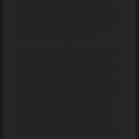
sampai aku membolos sekolah, aku betul-
betul merasakan sesuatu yang belum pernah
aku rasakan sebelumnya. Semenjak itu aku
semakin dekat dengan ayah dan mersa lebih
menyayanginya, bahkan aku belum tidur
sebelum ayahku mengajakku tidur.
Pada suatu saat seperti biasanya aku diajak
berenang oleh ayah dan aku masih taraf
belajar aku diajari ayah berenang tetapi ayah
saya minta memegang p*haku dan seperti
biasa ayah memegang m*m*kku, hal tersebut
aku nikmati, jadi bukan belajar renang tetapi
aku betul-betul menikmati r*baan ayahku.
Selesai berenang aku diajak ayah kekamar
ganti pakaian, aku tel*nj*ng b*gil (maklum
anak kecil), ayah lalu mengelap badanku
dengan handuk, seluruh badan dilap sampai