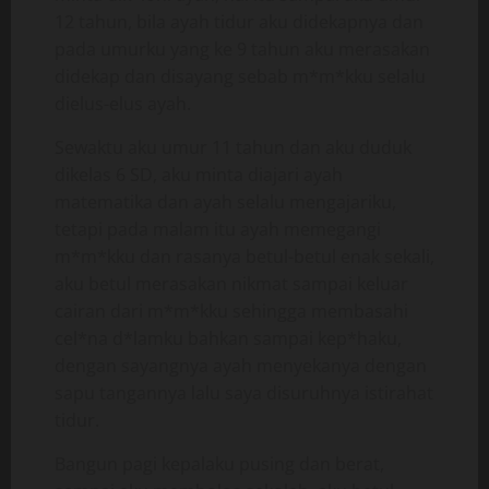
12 tahun, bila ayah tidur aku didekapnya dan
pada umurku yang ke 9 tahun aku merasakan
didekap dan disayang sebab m*m*kku selalu
dielus-elus ayah.
Sewaktu aku umur 11 tahun dan aku duduk
dikelas 6 SD, aku minta diajari ayah
matematika dan ayah selalu mengajariku,
tetapi pada malam itu ayah memegangi
m*m*kku dan rasanya betul-betul enak sekali,
aku betul merasakan nikmat sampai keluar
cairan dari m*m*kku sehingga membasahi
cel*na d*lamku bahkan sampai kep*haku,
dengan sayangnya ayah menyekanya dengan
sapu tangannya lalu saya disuruhnya istirahat
tidur.
Bangun pagi kepalaku pusing dan berat,