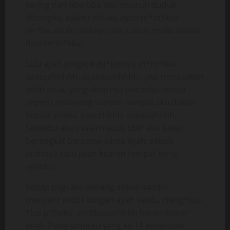
kering dan tiba-tiba aku disuruh duduk
dibangku, kakiku dibuka ayah m*m*kku
dir*ba aduh enaknya dan cairan mulai keluar
dari m*m*kku,
Lalu ayah jongkok dij*latinya m*m*kku,
aaaccchhhhh..aaaaacchhhhh.. aku merasakan
lebih enak, yang akhirnya badanku terasa
seperti melayang sampai-sampai aku dekap
kepala yahku, aaacchhhh, ayaaaahhhh.
Sewaktu aku mulai masuk SMP aku kalau
berangkat bersama-sama ayah, sebab
arahnya satu jalan kearah tempat kerja
ayahku,
Setiap pagi aku senang sebab sambil
menyetir mobil tangan ayah selalu meng*lus-
*lus p*haku, addduuuuhhhh bener-bener
enak. Pada umurku yang ke 14 kebetulan