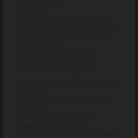
segelas b*r kaleng.
“Tanks Tan..”
Ditenggaknya b*r itu bukannya haus tapi
menahan gejolak b*rahi melihat p*ha putih
mulus dan buah d*d* yang menantang.
“Santai aja? Haus ya?”
“Lumayan?!” balas Rony memerah.
“Oh ya.. Panggil aku Susi” Tante Susi
memperkenalkan namanya.
“Tante Susi tinggal sendiri?” Mencoba Rony
untuk ngobrol.
“Jangan panggil Tante Susi donk, Tante aja,
apa Susi aja”
“Tante dech..” Rony memastikan.
“Sudah tua ya?” balas Tante Susi.
“Tapi Tante kelihatan masih cantik..” sambil