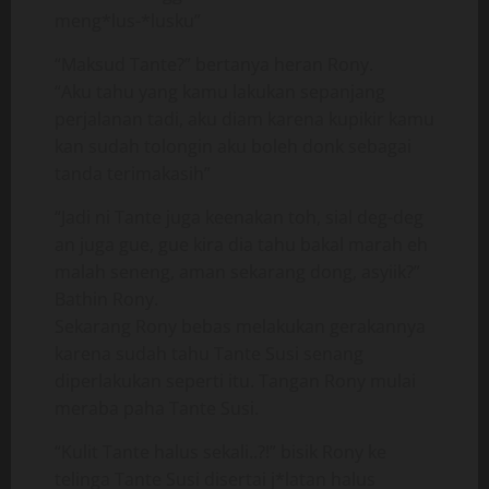
meng*lus-*lusku”
“Maksud Tante?” bertanya heran Rony.
“Aku tahu yang kamu lakukan sepanjang
perjalanan tadi, aku diam karena kupikir kamu
kan sudah tolongin aku boleh donk sebagai
tanda terimakasih”
“Jadi ni Tante juga keenakan toh, sial deg-deg
an juga gue, gue kira dia tahu bakal marah eh
malah seneng, aman sekarang dong, asyiik?”
Bathin Rony.
Sekarang Rony bebas melakukan gerakannya
karena sudah tahu Tante Susi senang
diperlakukan seperti itu. Tangan Rony mulai
meraba paha Tante Susi.
“Kulit Tante halus sekali..?!” bisik Rony ke
telinga Tante Susi disertai j*latan halus