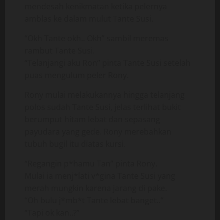
mendesah kenikmatan ketika pelernya
amblas ke dalam mulut Tante Susi.
“Okh Tante okh.. Okh” sambil meremas
rambut Tante Susi.
“Telanjangi aku Ron” pinta Tante Susi setelah
puas mengulum peler Rony.
Rony mulai melakukannya hingga telanjang
polos sudah Tante Susi, jelas terlihat bukit
berumput hitam lebat dan sepasang
payudara yang gede. Rony merebahkan
tubuh bugil itu diatas kursi.
“Regangin p*hamu Tan” pinta Rony.
Mulai ia menj*lati v*gina Tante Susi yang
merah mungkin karena jarang di pake.
“Oh bulu j*mb*t Tante lebat banget..”
“Tapi ok kan..?”