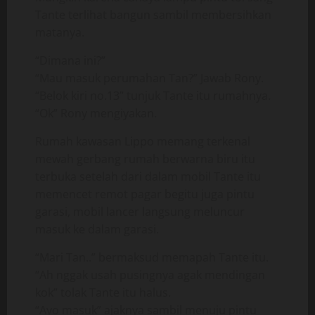
Tante terlihat bangun sambil membersihkan
matanya.
“Dimana ini?”
“Mau masuk perumahan Tan?” Jawab Rony.
“Belok kiri no.13” tunjuk Tante itu rumahnya.
“Ok” Rony mengiyakan.
Rumah kawasan Lippo memang terkenal
mewah gerbang rumah berwarna biru itu
terbuka setelah dari dalam mobil Tante itu
memencet remot pagar begitu juga pintu
garasi, mobil lancer langsung meluncur
masuk ke dalam garasi.
“Mari Tan..” bermaksud memapah Tante itu.
“Ah nggak usah pusingnya agak mendingan
kok” tolak Tante itu halus.
“Ayo masuk” ajaknya sambil menuju pintu