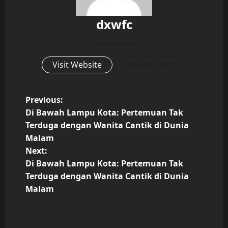
dxwfc
Administrator
Visit Website
View All Posts
P
Previous:
Di Bawah Lampu Kota: Pertemuan Tak
o
Terduga dengan Wanita Cantik di Dunia
Malam
s
Next:
t
Di Bawah Lampu Kota: Pertemuan Tak
Terduga dengan Wanita Cantik di Dunia
n
Malam
a