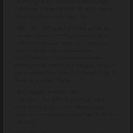
dalam v*gina itu Tante Susi terlihat sangat
menikmati j*latan itu. Serr.. air m*ni v*gina
Tante Susi muncrat ke wajah Rony.
“Okh.. Okh..” er*ngan Tante Susi sambil terus
membenamkan m*m*knya ke wajah Rony.
“Okh Ron kamu luar biasa” puji Tante Susi
atas kehebatan Rony melayaninya.
Rony duduk di sofa kembali sementara
p*lernya masih men*gang tangguh, dengan
penuh pengertian Tante Susi meng*c*k pel*r
Rony yang sudah t*gang.
“Okh.. enggak lama Tan.. Okh..”
Crot.. Crot.. Dari p*ler Rony keluar cairan
putih kental yang langsung dengan sigap
Tante Susi memasukkan p*ler Rony ke dalam
mulutnya.