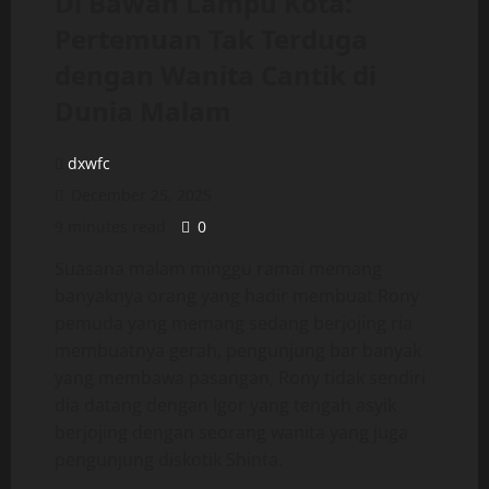
Di Bawah Lampu Kota:
Pertemuan Tak Terduga
dengan Wanita Cantik di
Dunia Malam
dxwfc
December 25, 2025
9 minutes read
0
Suasana malam minggu ramai memang
banyaknya orang yang hadir membuat Rony
pemuda yang memang sedang berjojing ria
membuatnya gerah, pengunjung bar banyak
yang membawa pasangan, Rony tidak sendiri
dia datang dengan Igor yang tengah asyik
berjojing dengan seorang wanita yang juga
pengunjung diskotik Shinta.