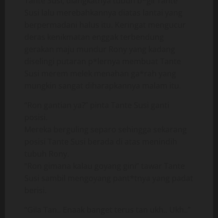
Tante Susi, diangkatnya tubuh b*gil Tante
Susi lalu merebahkannya diatas lantai yang
berpermadani halus itu. Keringat mengucur
deras kenikmatan enggak terbendung
gerakan maju mundur Rony yang kadang
diselingi putaran p*lernya membuat Tante
Susi merem melek menahan ga*rah yang
mungkin sangat diharapkannya malam itu.
“Ron gantian ya?” pinta Tante Susi ganti
posisi.
Mereka berguling separo sehingga sekarang
posisi Tante Susi berada di atas menindih
tubuh Rony.
“Ron gimana kalau goyang gini” tawar Tante
Susi sambil mengoyang pant*tnya yang padat
berisi.
“Gila Tan.. Enaak banget terus tan ukh.. Ukh..”