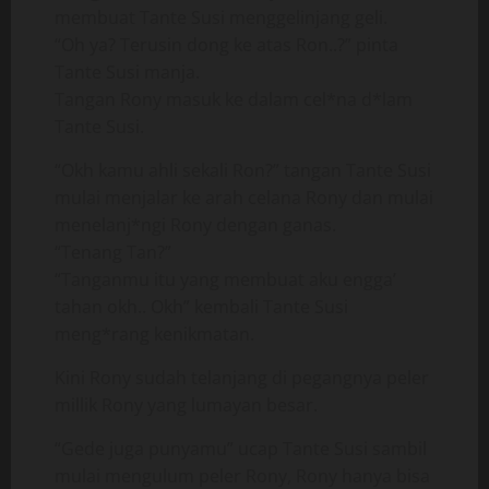
membuat Tante Susi menggelinjang geli.
“Oh ya? Terusin dong ke atas Ron..?” pinta
Tante Susi manja.
Tangan Rony masuk ke dalam cel*na d*lam
Tante Susi.
“Okh kamu ahli sekali Ron?” tangan Tante Susi
mulai menjalar ke arah celana Rony dan mulai
menelanj*ngi Rony dengan ganas.
“Tenang Tan?”
“Tanganmu itu yang membuat aku engga’
tahan okh.. Okh” kembali Tante Susi
meng*rang kenikmatan.
Kini Rony sudah telanjang di pegangnya peler
millik Rony yang lumayan besar.
“Gede juga punyamu” ucap Tante Susi sambil
mulai mengulum peler Rony, Rony hanya bisa