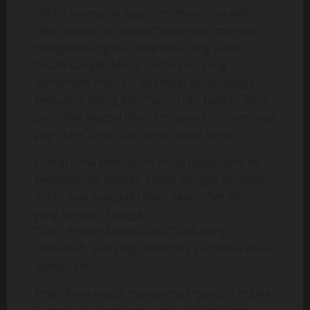
“Okh Tan empuk juga m*m*kmu Tan okh..
Okh” sambil terus pant*tnya maju mundur
mengoyak v*gina Tante Susi yang sudah
basah banget. Mulut Tante Susi yang
mend*sah s*ksi itu disambar Rony hingga
keduanya saling berc*umn l*ar, tangan Rony
pun tidak tinggal diam r*masan l*ar menimpa
pay*dara Tante Susi yang sudah keras.
Cukup lama perbuatan c*bul diatas sofa itu
berlangsung dengan sengit dengan teriakan
Tante Susi yang tak tahan akan p*ler Rony
yang beraksi. Hingga..
“Tan.. Pindah ke lantai yu?” ajak Rony.
“Terserah, asal jangan dilepas ya? Habis enak
banget sih..”
P*ler Rony masih menanc*p t*gang di v*gina