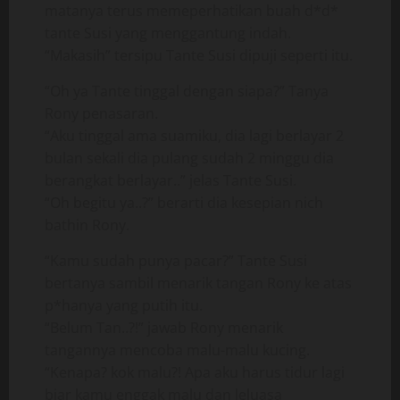
matanya terus memeperhatikan buah d*d*
tante Susi yang menggantung indah.
“Makasih” tersipu Tante Susi dipuji seperti itu.
“Oh ya Tante tinggal dengan siapa?” Tanya
Rony penasaran.
“Aku tinggal ama suamiku, dia lagi berlayar 2
bulan sekali dia pulang sudah 2 minggu dia
berangkat berlayar..” jelas Tante Susi.
“Oh begitu ya..?” berarti dia kesepian nich
bathin Rony.
“Kamu sudah punya pacar?” Tante Susi
bertanya sambil menarik tangan Rony ke atas
p*hanya yang putih itu.
“Belum Tan..?!” jawab Rony menarik
tangannya mencoba malu-malu kucing.
“Kenapa? kok malu?! Apa aku harus tidur lagi
biar kamu enggak malu dan leluasa