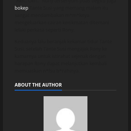
“Akh.. Okh..” Rony tersenyum puas begitu juga
bokep
Tante Susi yang memang malam itu
sangat mendambakan m*m*knya
mengeluarkan cairan kenikmatan ditemani
lelaki perkasa seperti Rony.
Keduanya lalu beranjak kekamar tidur Tante
Susi, setelah Tante Susi mengajak Rony ke
kamarnya untuk istirahat sejenak dengan
harapan Rony dapat melanjutkan kembali
memuaskan n*fsu b*rahinya.
ABOUT THE AUTHOR