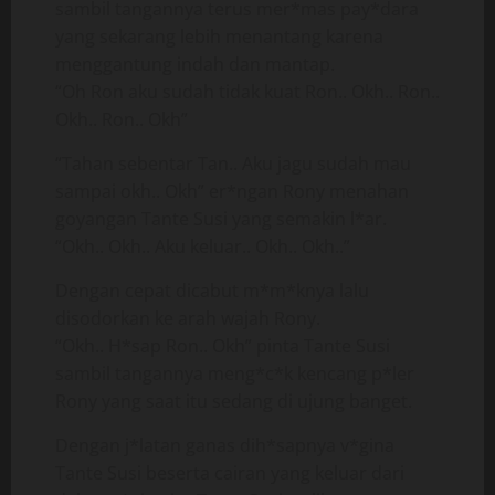
sambil tangannya terus mer*mas pay*dara
yang sekarang lebih menantang karena
menggantung indah dan mantap.
“Oh Ron aku sudah tidak kuat Ron.. Okh.. Ron..
Okh.. Ron.. Okh”
“Tahan sebentar Tan.. Aku jagu sudah mau
sampai okh.. Okh” er*ngan Rony menahan
goyangan Tante Susi yang semakin l*ar.
“Okh.. Okh.. Aku keluar.. Okh.. Okh..”
Dengan cepat dicabut m*m*knya lalu
disodorkan ke arah wajah Rony.
“Okh.. H*sap Ron.. Okh” pinta Tante Susi
sambil tangannya meng*c*k kencang p*ler
Rony yang saat itu sedang di ujung banget.
Dengan j*latan ganas dih*sapnya v*gina
Tante Susi beserta cairan yang keluar dari