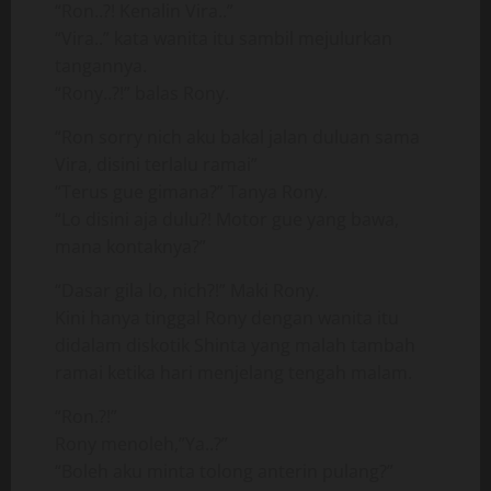
“Ron..?! Kenalin Vira..”
“Vira..” kata wanita itu sambil mejulurkan
tangannya.
“Rony..?!” balas Rony.
“Ron sorry nich aku bakal jalan duluan sama
Vira, disini terlalu ramai”
“Terus gue gimana?” Tanya Rony.
“Lo disini aja dulu?! Motor gue yang bawa,
mana kontaknya?”
“Dasar gila lo, nich?!” Maki Rony.
Kini hanya tinggal Rony dengan wanita itu
didalam diskotik Shinta yang malah tambah
ramai ketika hari menjelang tengah malam.
“Ron.?!”
Rony menoleh,”Ya..?”
“Boleh aku minta tolong anterin pulang?”