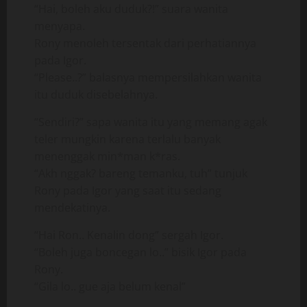
“Hai, boleh aku duduk?!” suara wanita
menyapa.
Rony menoleh tersentak dari perhatiannya
pada Igor.
“Please..?” balasnya mempersilahkan wanita
itu duduk disebelahnya.
“Sendiri?” sapa wanita itu yang memang agak
teler mungkin karena terlalu banyak
menenggak min*man k*ras.
“Akh nggak? bareng temanku, tuh” tunjuk
Rony pada Igor yang saat itu sedang
mendekatinya.
“Hai Ron.. Kenalin dong” sergah Igor.
“Boleh juga boncegan lo..” bisik Igor pada
Rony.
“Gila lo.. gue aja belum kenal”