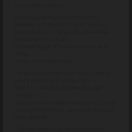
rumah didalam garasi.
Jalannya yang anggun membuat Rony
menelan air l*dah. Pant*t gede Tante itu
goyang kanan kiri mengikuti irama kakinya
yang panjang dan mulus.
“Silahkan duduk..?!” mempersilahkan Rony
duduk.
“Tanks Tante?” balas Rony.
“Oh ya siapa namamu tadi?” tanya Tante itu
sambil pergi ke arah ruangan lain.
“Rony” balas Rony sedikit berteriak agar
terdengar.
Tante Susi membawakan dua gelas b*r sambil
duduk disebelah Rony rapat sekali membuat
Rony agak keki.
“Silahkan minum?” sambil menyerahkan