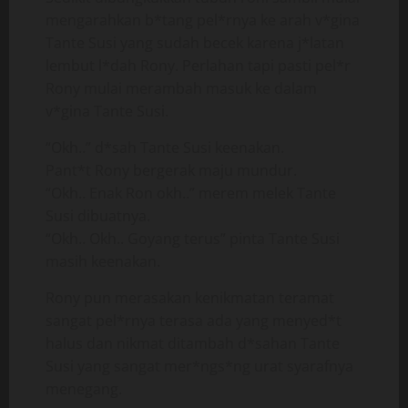
mengarahkan b*tang pel*rnya ke arah v*gina
Tante Susi yang sudah becek karena j*latan
lembut l*dah Rony. Perlahan tapi pasti pel*r
Rony mulai merambah masuk ke dalam
v*gina Tante Susi.
“Okh..” d*sah Tante Susi keenakan.
Pant*t Rony bergerak maju mundur.
“Okh.. Enak Ron okh..” merem melek Tante
Susi dibuatnya.
“Okh.. Okh.. Goyang terus” pinta Tante Susi
masih keenakan.
Rony pun merasakan kenikmatan teramat
sangat pel*rnya terasa ada yang menyed*t
halus dan nikmat ditambah d*sahan Tante
Susi yang sangat mer*ngs*ng urat syarafnya
menegang.