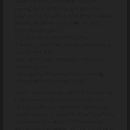
bawah yang hanya memakai rok span
sehingga jelas terlihat sangat mulus dan
sangat s*ksi. Tiba tiba pikiran joroknya mulai
merambah ditambah lagi jalan tol menuju
Lippo sepi dan gelap.
Tangan Rony mulai mer*ba p*ha,
disingkapnya rok mini merah itu kini terlihat
jelas C* wanita itu.
“Gila merah juga?” Ucapnya lirih takut tuh
Tante bangun.
Kini tangan jahilnya mulai ke atas menuju
bukit kembar yang nongol gede.
“Busyet mantep banget nich?” Remasan kecil
tidak membuat Tante ini bangun pikirnya.
“Sial lagi asyik sudah sampai?!” Gerutu Rony
sambil melepas remasan kecil pada pay*dara
Tante itu terlihat pintu tol 500 meter lagi.
Mungkin karena cahaya lampu pintu tol sang