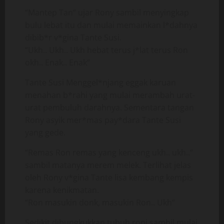
“Mantep Tan” ujar Rony sambil menyingkap
bulu lebat itu dan mulai memainkan l*dahnya
dibib*r v*gina Tante Susi.
“Ukh.. Ukh.. Ukh hebat terus j*lat terus Ron
okh.. Enak.. Enak”
Tante Susi Menggel*njang eggak karuan
menahan b*rahi yang mulai merambah urat-
urat pembuluh darahnya. Sementara tangan
Rony asyik mer*mas pay*dara Tante Susi
yang gede.
“Remas Ron remas yang kenceng ukh.. ukh..”
sambil matanya merem melek. Terlihat jelas
oleh Rony v*gina Tante lisa kembang kempis
karena kenikmatan.
“Ron masukin donk, masukin Ron.. Ukh”
Sedikit dibungkukkan tubuh roni sambil mulai