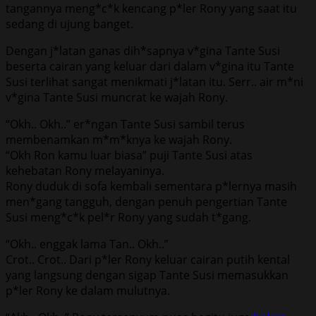
tangannya meng*c*k kencang p*ler Rony yang saat itu
sedang di ujung banget.
Dengan j*latan ganas dih*sapnya v*gina Tante Susi
beserta cairan yang keluar dari dalam v*gina itu Tante
Susi terlihat sangat menikmati j*latan itu. Serr.. air m*ni
v*gina Tante Susi muncrat ke wajah Rony.
“Okh.. Okh..” er*ngan Tante Susi sambil terus
membenamkan m*m*knya ke wajah Rony.
“Okh Ron kamu luar biasa” puji Tante Susi atas
kehebatan Rony melayaninya.
Rony duduk di sofa kembali sementara p*lernya masih
men*gang tangguh, dengan penuh pengertian Tante
Susi meng*c*k pel*r Rony yang sudah t*gang.
“Okh.. enggak lama Tan.. Okh..”
Crot.. Crot.. Dari p*ler Rony keluar cairan putih kental
yang langsung dengan sigap Tante Susi memasukkan
p*ler Rony ke dalam mulutnya.