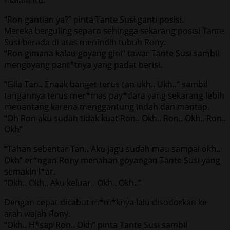
“Ron gantian ya?” pinta Tante Susi ganti posisi.
Mereka berguling separo sehingga sekarang posisi Tante
Susi berada di atas menindih tubuh Rony.
“Ron gimana kalau goyang gini” tawar Tante Susi sambil
mengoyang pant*tnya yang padat berisi.
“Gila Tan.. Enaak banget terus tan ukh.. Ukh..” sambil
tangannya terus mer*mas pay*dara yang sekarang lebih
menantang karena menggantung indah dan mantap.
“Oh Ron aku sudah tidak kuat Ron.. Okh.. Ron.. Okh.. Ron..
Okh”
“Tahan sebentar Tan.. Aku jagu sudah mau sampai okh..
Okh” er*ngan Rony menahan goyangan Tante Susi yang
semakin l*ar.
“Okh.. Okh.. Aku keluar.. Okh.. Okh..”
Dengan cepat dicabut m*m*knya lalu disodorkan ke
arah wajah Rony.
“Okh.. H*sap Ron.. Okh” pinta Tante Susi sambil