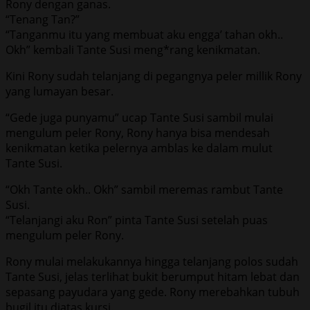
Rony dengan ganas.
“Tenang Tan?”
“Tanganmu itu yang membuat aku engga’ tahan okh..
Okh” kembali Tante Susi meng*rang kenikmatan.
Kini Rony sudah telanjang di pegangnya peler millik Rony
yang lumayan besar.
“Gede juga punyamu” ucap Tante Susi sambil mulai
mengulum peler Rony, Rony hanya bisa mendesah
kenikmatan ketika pelernya amblas ke dalam mulut
Tante Susi.
“Okh Tante okh.. Okh” sambil meremas rambut Tante
Susi.
“Telanjangi aku Ron” pinta Tante Susi setelah puas
mengulum peler Rony.
Rony mulai melakukannya hingga telanjang polos sudah
Tante Susi, jelas terlihat bukit berumput hitam lebat dan
sepasang payudara yang gede. Rony merebahkan tubuh
bugil itu diatas kursi.