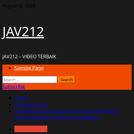
Skip
August 8, 2026
to
content
JAV212
JAV212 – VIDEO TERBAIK
Primary
Sample Page
Menu
Search
for:
Subscribe
Home
Uncategorized
Di Bawah Lampu Kota: Pertemuan Tak Terduga
dengan Wanita Cantik di Dunia Malam
Uncategorized