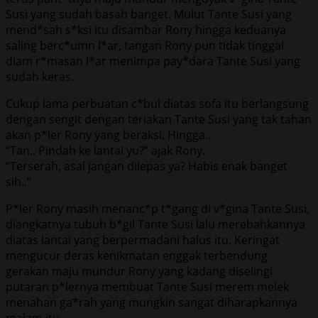
Susi yang sudah basah banget. Mulut Tante Susi yang
mend*sah s*ksi itu disambar Rony hingga keduanya
saling berc*umn l*ar, tangan Rony pun tidak tinggal
diam r*masan l*ar menimpa pay*dara Tante Susi yang
sudah keras.
Cukup lama perbuatan c*bul diatas sofa itu berlangsung
dengan sengit dengan teriakan Tante Susi yang tak tahan
akan p*ler Rony yang beraksi. Hingga..
“Tan.. Pindah ke lantai yu?” ajak Rony.
“Terserah, asal jangan dilepas ya? Habis enak banget
sih..”
P*ler Rony masih menanc*p t*gang di v*gina Tante Susi,
diangkatnya tubuh b*gil Tante Susi lalu merebahkannya
diatas lantai yang berpermadani halus itu. Keringat
mengucur deras kenikmatan enggak terbendung
gerakan maju mundur Rony yang kadang diselingi
putaran p*lernya membuat Tante Susi merem melek
menahan ga*rah yang mungkin sangat diharapkannya
malam itu.