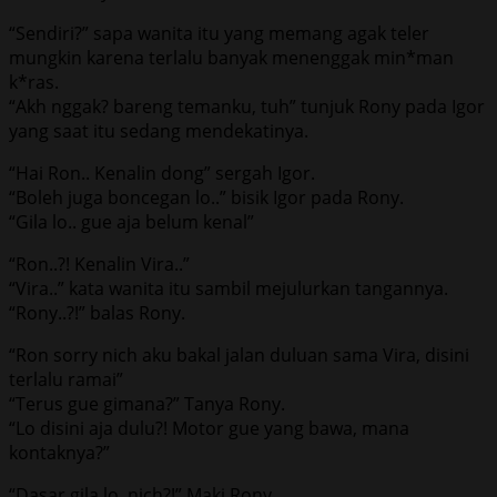
“Sendiri?” sapa wanita itu yang memang agak teler
mungkin karena terlalu banyak menenggak min*man
k*ras.
“Akh nggak? bareng temanku, tuh” tunjuk Rony pada Igor
yang saat itu sedang mendekatinya.
“Hai Ron.. Kenalin dong” sergah Igor.
“Boleh juga boncegan lo..” bisik Igor pada Rony.
“Gila lo.. gue aja belum kenal”
“Ron..?! Kenalin Vira..”
“Vira..” kata wanita itu sambil mejulurkan tangannya.
“Rony..?!” balas Rony.
“Ron sorry nich aku bakal jalan duluan sama Vira, disini
terlalu ramai”
“Terus gue gimana?” Tanya Rony.
“Lo disini aja dulu?! Motor gue yang bawa, mana
kontaknya?”
“Dasar gila lo, nich?!” Maki Rony.