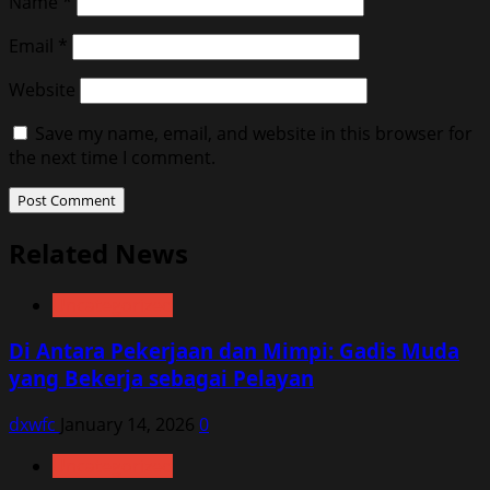
Name
*
Email
*
Website
Save my name, email, and website in this browser for
the next time I comment.
Related News
Uncategorized
Di Antara Pekerjaan dan Mimpi: Gadis Muda
yang Bekerja sebagai Pelayan
dxwfc
January 14, 2026
0
Uncategorized