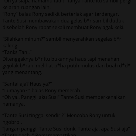
“Oh ya siapa namamu tadi?” tanya Tante itu sambil pergi
ke arah ruangan lain.
“Rony” balas Rony sedikit berteriak agar terdengar.
Tante Susi membawakan dua gelas b*r sambil duduk
disebelah Rony rapat sekali membuat Rony agak keki.
“Silahkan minum?” sambil menyerahkan segelas b*r
kaleng.
“Tanks Tan..”
Ditenggaknya b*r itu bukannya haus tapi menahan
gejolak b*rahi melihat p*ha putih mulus dan buah d*d*
yang menantang.
“Santai aja? Haus ya?”
“Lumayan?!” balas Rony memerah.
“Oh ya.. Panggil aku Susi” Tante Susi memperkenalkan
namanya.
“Tante Susi tinggal sendiri?” Mencoba Rony untuk
ngobrol.
“Jangan panggil Tante Susi donk, Tante aja, apa Susi aja”
“Tante dech..” Rony memastikan.