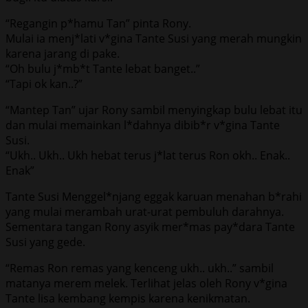
“Regangin p*hamu Tan” pinta Rony.
Mulai ia menj*lati v*gina Tante Susi yang merah mungkin
karena jarang di pake.
“Oh bulu j*mb*t Tante lebat banget..”
“Tapi ok kan..?”
“Mantep Tan” ujar Rony sambil menyingkap bulu lebat itu
dan mulai memainkan l*dahnya dibib*r v*gina Tante
Susi.
“Ukh.. Ukh.. Ukh hebat terus j*lat terus Ron okh.. Enak..
Enak”
Tante Susi Menggel*njang eggak karuan menahan b*rahi
yang mulai merambah urat-urat pembuluh darahnya.
Sementara tangan Rony asyik mer*mas pay*dara Tante
Susi yang gede.
“Remas Ron remas yang kenceng ukh.. ukh..” sambil
matanya merem melek. Terlihat jelas oleh Rony v*gina
Tante lisa kembang kempis karena kenikmatan.