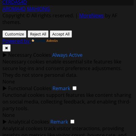
CERDAS4D
AROMA4D
MAHJONG
Copyright © All rights reserved.
|
MoreNews
by AF
themes.
Customize
Reject All
Accept All
Powered by
✖
►
Necessary Cookies
Always Active
Necessary cookies enable essential site features like
secure log-ins and consent preference adjustments.
They do not store personal data.
None
►
Functional Cookies
Remark
Functional cookies support features like content sharing
on social media, collecting feedback, and enabling third-
party tools.
None
►
Analytical Cookies
Remark
Analytical cookies track visitor interactions, providing
insights on metrics like visitor count, bounce rate, and