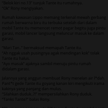
“Belok kiri no.13” tunjuk Tante itu rumahnya.
“Ok” Rony mengiyakan.
Rumah kawasan Lippo memang terkenal mewah gerbang
rumah berwarna biru itu terbuka setelah dari dalam
mobil Tante itu memencet remot pagar begitu juga pintu
garasi, mobil lancer langsung meluncur masuk ke dalam
garasi.
“Mari Tan..” bermaksud memapah Tante itu.
“Ah nggak usah pusingnya agak mendingan kok” tolak
Tante itu halus.
“Ayo masuk” ajaknya sambil menuju pintu rumah
didalam garasi.
Jalannya yang anggun membuat Rony menelan air l*dah.
Pant*t gede Tante itu goyang kanan kiri mengikuti irama
kakinya yang panjang dan mulus.
“Silahkan duduk..?!” mempersilahkan Rony duduk.
“Tanks Tante?” balas Rony.