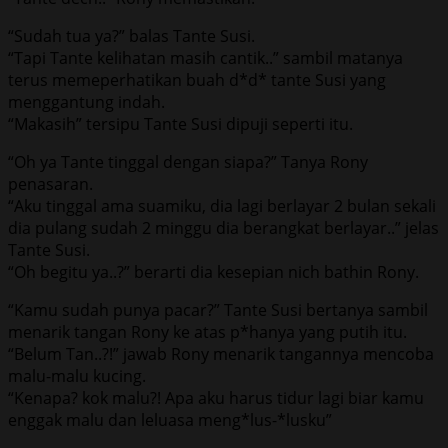
“Sudah tua ya?” balas Tante Susi.
“Tapi Tante kelihatan masih cantik..” sambil matanya
terus memeperhatikan buah d*d* tante Susi yang
menggantung indah.
“Makasih” tersipu Tante Susi dipuji seperti itu.
“Oh ya Tante tinggal dengan siapa?” Tanya Rony
penasaran.
“Aku tinggal ama suamiku, dia lagi berlayar 2 bulan sekali
dia pulang sudah 2 minggu dia berangkat berlayar..” jelas
Tante Susi.
“Oh begitu ya..?” berarti dia kesepian nich bathin Rony.
“Kamu sudah punya pacar?” Tante Susi bertanya sambil
menarik tangan Rony ke atas p*hanya yang putih itu.
“Belum Tan..?!” jawab Rony menarik tangannya mencoba
malu-malu kucing.
“Kenapa? kok malu?! Apa aku harus tidur lagi biar kamu
enggak malu dan leluasa meng*lus-*lusku”