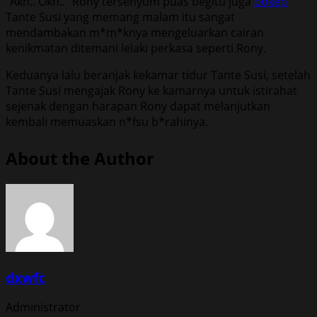
“Akh.. Okh..” Rony tersenyum puas begitu juga
bokep
Tante Susi yang memang malam itu sangat
mendambakan m*m*knya mengeluarkan cairan
kenikmatan ditemani lelaki perkasa seperti Rony.
Keduanya lalu beranjak kekamar tidur Tante Susi, setelah
Tante Susi mengajak Rony ke kamarnya untuk istirahat
sejenak dengan harapan Rony dapat melanjutkan
kembali memuaskan n*fsu b*rahinya.
About the Author
dxwfc
Administrator