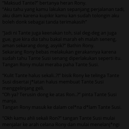
“Maksud Tante?” bertanya heran Rony.
“Aku tahu yang kamu lakukan sepanjang perjalanan tadi,
aku diam karena kupikir kamu kan sudah tolongin aku
boleh donk sebagai tanda terimakasih”
“Jadi ni Tante juga keenakan toh, sial deg-deg an juga
gue, gue kira dia tahu bakal marah eh malah seneng,
aman sekarang dong, asyiik?” Bathin Rony.
Sekarang Rony bebas melakukan gerakannya karena
sudah tahu Tante Susi senang diperlakukan seperti itu.
Tangan Rony mulai meraba paha Tante Susi.
“Kulit Tante halus sekali..?!” bisik Rony ke telinga Tante
Susi disertai j*latan halus membuat Tante Susi
menggelinjang geli.
“Oh ya? Terusin dong ke atas Ron..?” pinta Tante Susi
manja.
Tangan Rony masuk ke dalam cel*na d*lam Tante Susi.
“Okh kamu ahli sekali Ron?” tangan Tante Susi mulai
menjalar ke arah celana Rony dan mulai menelanj*ngi