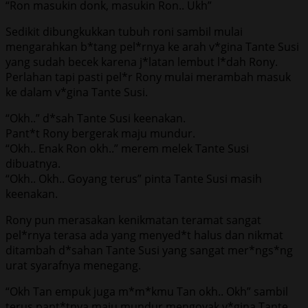
“Ron masukin donk, masukin Ron.. Ukh”
Sedikit dibungkukkan tubuh roni sambil mulai
mengarahkan b*tang pel*rnya ke arah v*gina Tante Susi
yang sudah becek karena j*latan lembut l*dah Rony.
Perlahan tapi pasti pel*r Rony mulai merambah masuk
ke dalam v*gina Tante Susi.
“Okh..” d*sah Tante Susi keenakan.
Pant*t Rony bergerak maju mundur.
“Okh.. Enak Ron okh..” merem melek Tante Susi
dibuatnya.
“Okh.. Okh.. Goyang terus” pinta Tante Susi masih
keenakan.
Rony pun merasakan kenikmatan teramat sangat
pel*rnya terasa ada yang menyed*t halus dan nikmat
ditambah d*sahan Tante Susi yang sangat mer*ngs*ng
urat syarafnya menegang.
“Okh Tan empuk juga m*m*kmu Tan okh.. Okh” sambil
terus pant*tnya maju mundur mengoyak v*gina Tante