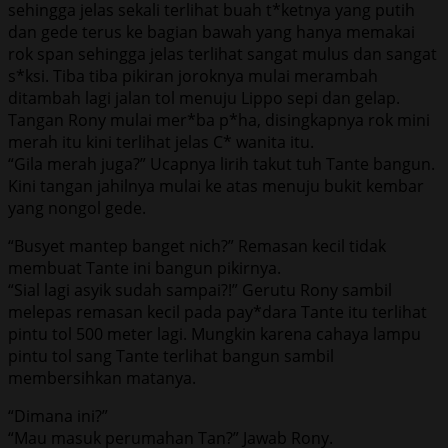
sehingga jelas sekali terlihat buah t*ketnya yang putih
dan gede terus ke bagian bawah yang hanya memakai
rok span sehingga jelas terlihat sangat mulus dan sangat
s*ksi. Tiba tiba pikiran joroknya mulai merambah
ditambah lagi jalan tol menuju Lippo sepi dan gelap.
Tangan Rony mulai mer*ba p*ha, disingkapnya rok mini
merah itu kini terlihat jelas C* wanita itu.
“Gila merah juga?” Ucapnya lirih takut tuh Tante bangun.
Kini tangan jahilnya mulai ke atas menuju bukit kembar
yang nongol gede.
“Busyet mantep banget nich?” Remasan kecil tidak
membuat Tante ini bangun pikirnya.
“Sial lagi asyik sudah sampai?!” Gerutu Rony sambil
melepas remasan kecil pada pay*dara Tante itu terlihat
pintu tol 500 meter lagi. Mungkin karena cahaya lampu
pintu tol sang Tante terlihat bangun sambil
membersihkan matanya.
“Dimana ini?”
“Mau masuk perumahan Tan?” Jawab Rony.