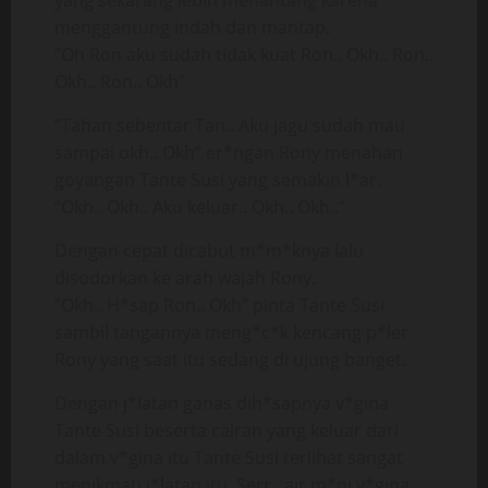
yang sekarang lebih menantang karena
menggantung indah dan mantap.
“Oh Ron aku sudah tidak kuat Ron.. Okh.. Ron..
Okh.. Ron.. Okh”
“Tahan sebentar Tan.. Aku jagu sudah mau
sampai okh.. Okh” er*ngan Rony menahan
goyangan Tante Susi yang semakin l*ar.
“Okh.. Okh.. Aku keluar.. Okh.. Okh..”
Dengan cepat dicabut m*m*knya lalu
disodorkan ke arah wajah Rony.
“Okh.. H*sap Ron.. Okh” pinta Tante Susi
sambil tangannya meng*c*k kencang p*ler
Rony yang saat itu sedang di ujung banget.
Dengan j*latan ganas dih*sapnya v*gina
Tante Susi beserta cairan yang keluar dari
dalam v*gina itu Tante Susi terlihat sangat
menikmati j*latan itu. Serr.. air m*ni v*gina