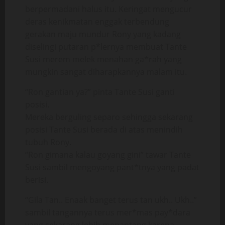
berpermadani halus itu. Keringat mengucur
deras kenikmatan enggak terbendung
gerakan maju mundur Rony yang kadang
diselingi putaran p*lernya membuat Tante
Susi merem melek menahan ga*rah yang
mungkin sangat diharapkannya malam itu.
“Ron gantian ya?” pinta Tante Susi ganti
posisi.
Mereka berguling separo sehingga sekarang
posisi Tante Susi berada di atas menindih
tubuh Rony.
“Ron gimana kalau goyang gini” tawar Tante
Susi sambil mengoyang pant*tnya yang padat
berisi.
“Gila Tan.. Enaak banget terus tan ukh.. Ukh..”
sambil tangannya terus mer*mas pay*dara