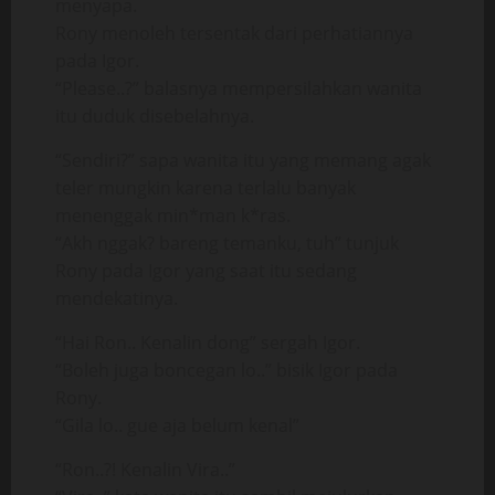
menyapa.
Rony menoleh tersentak dari perhatiannya
pada Igor.
“Please..?” balasnya mempersilahkan wanita
itu duduk disebelahnya.
“Sendiri?” sapa wanita itu yang memang agak
teler mungkin karena terlalu banyak
menenggak min*man k*ras.
“Akh nggak? bareng temanku, tuh” tunjuk
Rony pada Igor yang saat itu sedang
mendekatinya.
“Hai Ron.. Kenalin dong” sergah Igor.
“Boleh juga boncegan lo..” bisik Igor pada
Rony.
“Gila lo.. gue aja belum kenal”
“Ron..?! Kenalin Vira..”