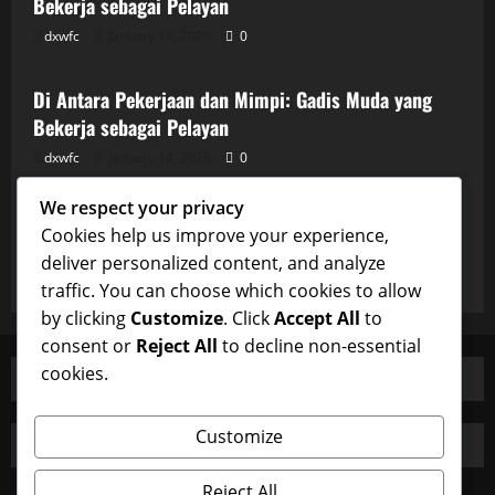
Bekerja sebagai Pelayan
dxwfc
January 14, 2026
0
Uncategorized
Di Antara Pekerjaan dan Mimpi: Gadis Muda yang
Bekerja sebagai Pelayan
dxwfc
January 14, 2026
0
Uncategorized
We respect your privacy
Di Antara Pekerjaan dan Mimpi: Gadis Muda yang
Cookies help us improve your experience,
Bekerja sebagai Pelayan
deliver personalized content, and analyze
dxwfc
January 14, 2026
0
traffic. You can choose which cookies to allow
by clicking
Customize
. Click
Accept All
to
consent or
Reject All
to decline non-essential
cookies.
Customize
Reject All