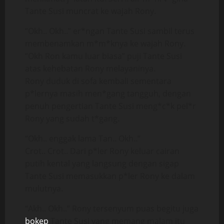
Tante Susi muncrat ke wajah Rony.
“Okh.. Okh..” er*ngan Tante Susi sambil terus
membenamkan m*m*knya ke wajah Rony.
“Okh Ron kamu luar biasa” puji Tante Susi
atas kehebatan Rony melayaninya.
Rony duduk di sofa kembali sementara
p*lernya masih men*gang tangguh, dengan
penuh pengertian Tante Susi meng*c*k pel*r
Rony yang sudah t*gang.
“Okh.. enggak lama Tan.. Okh..”
Crot.. Crot.. Dari p*ler Rony keluar cairan
putih kental yang langsung dengan sigap
Tante Susi memasukkan p*ler Rony ke dalam
mulutnya.
“Akh.. Okh..” Rony tersenyum puas begitu juga
bokep
Tante Susi yang memang malam itu