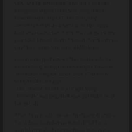
Okh” sambil terus pant*tnya maju mundur
mengoyak v*gina Tante Susi yang sudah
basah banget. Mulut Tante Susi yang
mend*sah s*ksi itu disambar Rony hingga
keduanya saling berc*umn l*ar, tangan Rony
pun tidak tinggal diam r*masan l*ar menimpa
pay*dara Tante Susi yang sudah keras.
Cukup lama perbuatan c*bul diatas sofa itu
berlangsung dengan sengit dengan teriakan
Tante Susi yang tak tahan akan p*ler Rony
yang beraksi. Hingga..
“Tan.. Pindah ke lantai yu?” ajak Rony.
“Terserah, asal jangan dilepas ya? Habis enak
banget sih..”
P*ler Rony masih menanc*p t*gang di v*gina
Tante Susi, diangkatnya tubuh b*gil Tante
Susi lalu merebahkannya diatas lantai yang