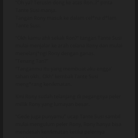
“Oh ya? Terusin dong ke atas Ron..?” pinta
Tante Susi manja.
Tangan Rony masuk ke dalam cel*na d*lam
Tante Susi.
“Okh kamu ahli sekali Ron?” tangan Tante Susi
mulai menjalar ke arah celana Rony dan mulai
menelanj*ngi Rony dengan ganas.
“Tenang Tan?”
“Tanganmu itu yang membuat aku engga’
tahan okh.. Okh” kembali Tante Susi
meng*rang kenikmatan.
Kini Rony sudah telanjang di pegangnya peler
millik Rony yang lumayan besar.
“Gede juga punyamu” ucap Tante Susi sambil
mulai mengulum peler Rony, Rony hanya bisa
mendesah kenikmatan ketika pelernya