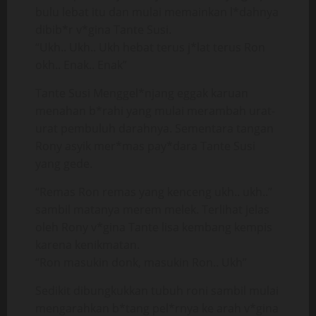
bulu lebat itu dan mulai memainkan l*dahnya
dibib*r v*gina Tante Susi.
“Ukh.. Ukh.. Ukh hebat terus j*lat terus Ron
okh.. Enak.. Enak”
Tante Susi Menggel*njang eggak karuan
menahan b*rahi yang mulai merambah urat-
urat pembuluh darahnya. Sementara tangan
Rony asyik mer*mas pay*dara Tante Susi
yang gede.
“Remas Ron remas yang kenceng ukh.. ukh..”
sambil matanya merem melek. Terlihat jelas
oleh Rony v*gina Tante lisa kembang kempis
karena kenikmatan.
“Ron masukin donk, masukin Ron.. Ukh”
Sedikit dibungkukkan tubuh roni sambil mulai
mengarahkan b*tang pel*rnya ke arah v*gina