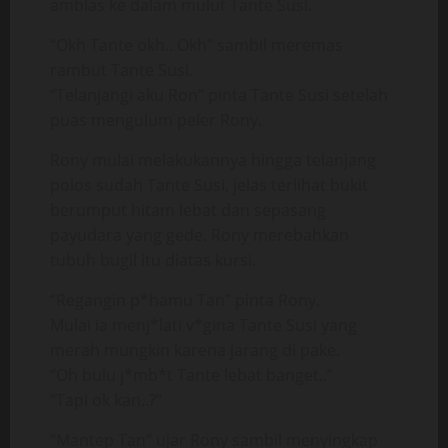
amblas ke dalam mulut Tante Susi.
“Okh Tante okh.. Okh” sambil meremas
rambut Tante Susi.
“Telanjangi aku Ron” pinta Tante Susi setelah
puas mengulum peler Rony.
Rony mulai melakukannya hingga telanjang
polos sudah Tante Susi, jelas terlihat bukit
berumput hitam lebat dan sepasang
payudara yang gede. Rony merebahkan
tubuh bugil itu diatas kursi.
“Regangin p*hamu Tan” pinta Rony.
Mulai ia menj*lati v*gina Tante Susi yang
merah mungkin karena jarang di pake.
“Oh bulu j*mb*t Tante lebat banget..”
“Tapi ok kan..?”
“Mantep Tan” ujar Rony sambil menyingkap