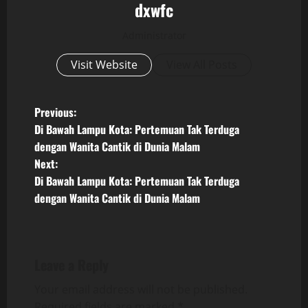
dxwfc
Administrator
Visit Website
View All Posts
P
Previous:
Di Bawah Lampu Kota: Pertemuan Tak Terduga
o
dengan Wanita Cantik di Dunia Malam
Next:
s
Di Bawah Lampu Kota: Pertemuan Tak Terduga
t
dengan Wanita Cantik di Dunia Malam
n
a
Leave a Reply
v
Your email address will not be published.
Required fields are marked
*