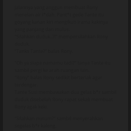
Jalannya yang anggun membuat Rony
menelan air l*dah. Pant*t gede Tante itu
goyang kanan kiri mengikuti irama kakinya
yang panjang dan mulus.
“Silahkan duduk..?!” mempersilahkan Rony
duduk.
“Tanks Tante?” balas Rony.
“Oh ya siapa namamu tadi?” tanya Tante itu
sambil pergi ke arah ruangan lain.
“Rony” balas Rony sedikit berteriak agar
terdengar.
Tante Susi membawakan dua gelas b*r sambil
duduk disebelah Rony rapat sekali membuat
Rony agak keki.
“Silahkan minum?” sambil menyerahkan
segelas b*r kaleng.