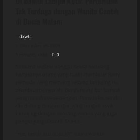
Di Bawah Lampu Kota: Pertemuan
Tak Terduga dengan Wanita Cantik
di Dunia Malam
dxwfc
December 25, 2025
9 minutes read
0
Suasana malam minggu ramai memang
banyaknya orang yang hadir membuat Rony
pemuda yang memang sedang berjojing ria
membuatnya gerah, pengunjung bar banyak
yang membawa pasangan, Rony tidak sendiri
dia datang dengan Igor yang tengah asyik
berjojing dengan seorang wanita yang juga
pengunjung diskotik Shinta.
“Hai, boleh aku duduk?!” suara wanita