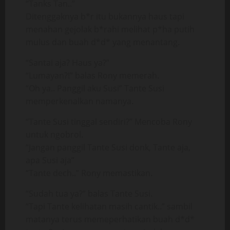
“Tanks Tan..”
Ditenggaknya b*r itu bukannya haus tapi
menahan gejolak b*rahi melihat p*ha putih
mulus dan buah d*d* yang menantang.
“Santai aja? Haus ya?”
“Lumayan?!” balas Rony memerah.
“Oh ya.. Panggil aku Susi” Tante Susi
memperkenalkan namanya.
“Tante Susi tinggal sendiri?” Mencoba Rony
untuk ngobrol.
“Jangan panggil Tante Susi donk, Tante aja,
apa Susi aja”
“Tante dech..” Rony memastikan.
“Sudah tua ya?” balas Tante Susi.
“Tapi Tante kelihatan masih cantik..” sambil
matanya terus memeperhatikan buah d*d*