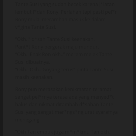
Tante Susi yang sudah becek karena j*latan
lembut l*dah Rony. Perlahan tapi pasti pel*r
Rony mulai merambah masuk ke dalam
v*gina Tante Susi.
“Okh..” d*sah Tante Susi keenakan.
Pant*t Rony bergerak maju mundur.
“Okh.. Enak Ron okh..” merem melek Tante
Susi dibuatnya.
“Okh.. Okh.. Goyang terus” pinta Tante Susi
masih keenakan.
Rony pun merasakan kenikmatan teramat
sangat pel*rnya terasa ada yang menyed*t
halus dan nikmat ditambah d*sahan Tante
Susi yang sangat mer*ngs*ng urat syarafnya
menegang.
“Okh Tan empuk juga m*m*kmu Tan okh..