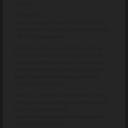
matanya.
“Dimana ini?”
“Mau masuk perumahan Tan?” Jawab Rony.
“Belok kiri no.13” tunjuk Tante itu rumahnya.
“Ok” Rony mengiyakan.
Rumah kawasan Lippo memang terkenal
mewah gerbang rumah berwarna biru itu
terbuka setelah dari dalam mobil Tante itu
memencet remot pagar begitu juga pintu
garasi, mobil lancer langsung meluncur
masuk ke dalam garasi.
“Mari Tan..” bermaksud memapah Tante itu.
“Ah nggak usah pusingnya agak mendingan
kok” tolak Tante itu halus.
“Ayo masuk” ajaknya sambil menuju pintu
rumah didalam garasi.