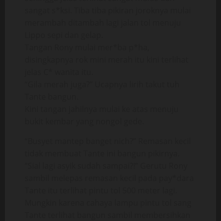
sangat s*ksi. Tiba tiba pikiran joroknya mulai
merambah ditambah lagi jalan tol menuju
Lippo sepi dan gelap.
Tangan Rony mulai mer*ba p*ha,
disingkapnya rok mini merah itu kini terlihat
jelas C* wanita itu.
“Gila merah juga?” Ucapnya lirih takut tuh
Tante bangun.
Kini tangan jahilnya mulai ke atas menuju
bukit kembar yang nongol gede.
“Busyet mantep banget nich?” Remasan kecil
tidak membuat Tante ini bangun pikirnya.
“Sial lagi asyik sudah sampai?!” Gerutu Rony
sambil melepas remasan kecil pada pay*dara
Tante itu terlihat pintu tol 500 meter lagi.
Mungkin karena cahaya lampu pintu tol sang
Tante terlihat bangun sambil membersihkan