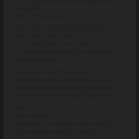
“Vira..” kata wanita itu sambil mejulurkan
tangannya.
“Rony..?!” balas Rony.
“Ron sorry nich aku bakal jalan duluan sama
Vira, disini terlalu ramai”
“Terus gue gimana?” Tanya Rony.
“Lo disini aja dulu?! Motor gue yang bawa,
mana kontaknya?”
“Dasar gila lo, nich?!” Maki Rony.
Kini hanya tinggal Rony dengan wanita itu
didalam diskotik Shinta yang malah tambah
ramai ketika hari menjelang tengah malam.
“Ron.?!”
Rony menoleh,”Ya..?”
“Boleh aku minta tolong anterin pulang?”
Pinta wanita itu pada Rony sambil
menyerahkan kunci kontak.