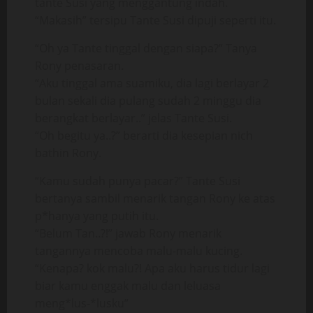
tante Susi yang menggantung indah.
“Makasih” tersipu Tante Susi dipuji seperti itu.
“Oh ya Tante tinggal dengan siapa?” Tanya
Rony penasaran.
“Aku tinggal ama suamiku, dia lagi berlayar 2
bulan sekali dia pulang sudah 2 minggu dia
berangkat berlayar..” jelas Tante Susi.
“Oh begitu ya..?” berarti dia kesepian nich
bathin Rony.
“Kamu sudah punya pacar?” Tante Susi
bertanya sambil menarik tangan Rony ke atas
p*hanya yang putih itu.
“Belum Tan..?!” jawab Rony menarik
tangannya mencoba malu-malu kucing.
“Kenapa? kok malu?! Apa aku harus tidur lagi
biar kamu enggak malu dan leluasa
meng*lus-*lusku”