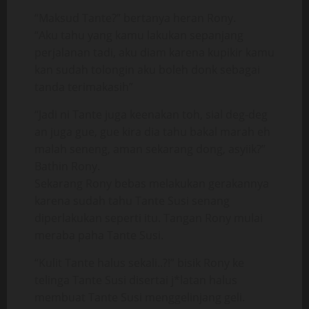
“Maksud Tante?” bertanya heran Rony.
“Aku tahu yang kamu lakukan sepanjang
perjalanan tadi, aku diam karena kupikir kamu
kan sudah tolongin aku boleh donk sebagai
tanda terimakasih”
“Jadi ni Tante juga keenakan toh, sial deg-deg
an juga gue, gue kira dia tahu bakal marah eh
malah seneng, aman sekarang dong, asyiik?”
Bathin Rony.
Sekarang Rony bebas melakukan gerakannya
karena sudah tahu Tante Susi senang
diperlakukan seperti itu. Tangan Rony mulai
meraba paha Tante Susi.
“Kulit Tante halus sekali..?!” bisik Rony ke
telinga Tante Susi disertai j*latan halus
membuat Tante Susi menggelinjang geli.