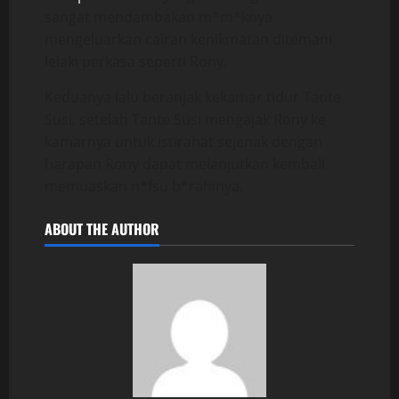
sangat mendambakan m*m*knya
mengeluarkan cairan kenikmatan ditemani
lelaki perkasa seperti Rony.
Keduanya lalu beranjak kekamar tidur Tante
Susi, setelah Tante Susi mengajak Rony ke
kamarnya untuk istirahat sejenak dengan
harapan Rony dapat melanjutkan kembali
memuaskan n*fsu b*rahinya.
ABOUT THE AUTHOR