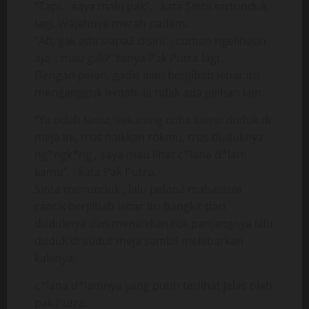
“Tapi. . saya malu pak”. . kata Sinta tertunduk
lagi. Wajahnya merah padam.
“Ah, gak ada siapa2 disini. . cuman ngelihatin
aja. . mau gak?” tanya Pak Putra lagi.
Dengan pelan, gadis alim berjilbab lebar itu
mengangguk lemah. Ia tidak ada pilihan lain.
“Ya udah Sinta, sekarang coba kamu duduk di
meja ini, trus naikkan rokmu, trus duduknya
ng*ngk*ng , saya mau lihat c*lana d*lam
kamu”. . kata Pak Putra.
Sinta menunduk , lalu pelan2 mahasiswi
cantik berjilbab lebar itu bangkit dari
duduknya dan menaikkan rok panjangnya lalu
duduk di sudut meja sambil melebarkan
kakinya.
c*lana d*lamnya yang putih terlihat jelas oleh
pak Putra.