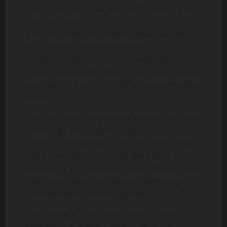
“Sinta sekarang saya akan ent*tin kamu yah”. .
kata Pak Putra.
Sinta tersentak , mahasiswi cantik berjilbab
lebar itu merinding dan menjerit
“Jangan, jangan, saya mohon, saya takut ,
punya bapak terlalu besar , Saya akan lakukan
apa saja , jangan ent*t pak”. . Sinta memohon-
mohon.
Pak Putra cuma tersenyum “tenang saja Sinta
, nanti juga kamu nikmat koq. .
Pak Putra mengangkat kaki Sinta lebih tinggi
lagi. Pen*s Pak Putra sudah berada di
hadapan v*gina Gadis per*wan alim berjilbab
lebar yang selalu menjaga pandangannya itu
dan menyentuh bib*r v*ginanya.
Sinta gemetar , rasa takut melebihi rasa
nikmatnya. Pak Putra mengesek ujung