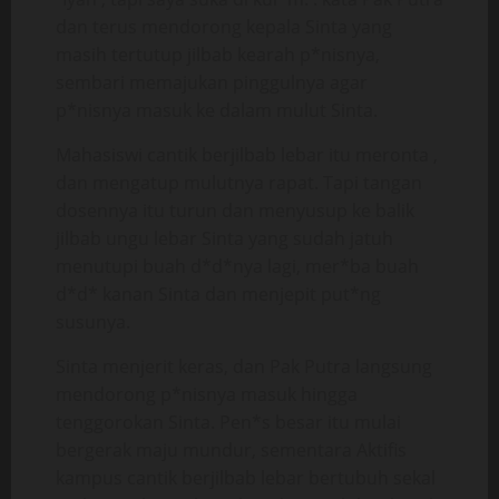
dan terus mendorong kepala Sinta yang
masih tertutup jilbab kearah p*nisnya,
sembari memajukan pinggulnya agar
p*nisnya masuk ke dalam mulut Sinta.
Mahasiswi cantik berjilbab lebar itu meronta ,
dan mengatup mulutnya rapat. Tapi tangan
dosennya itu turun dan menyusup ke balik
jilbab ungu lebar Sinta yang sudah jatuh
menutupi buah d*d*nya lagi, mer*ba buah
d*d* kanan Sinta dan menjepit put*ng
susunya.
Sinta menjerit keras, dan Pak Putra langsung
mendorong p*nisnya masuk hingga
tenggorokan Sinta. Pen*s besar itu mulai
bergerak maju mundur, sementara Aktifis
kampus cantik berjilbab lebar bertubuh sekal