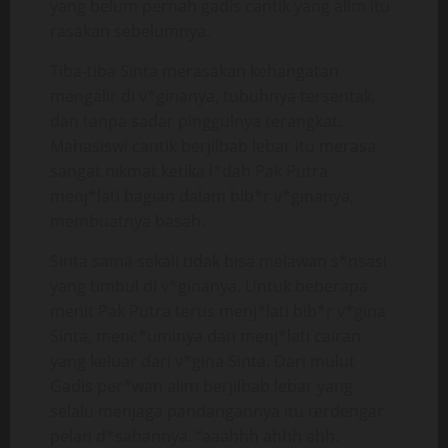
yang belum pernah gadis cantik yang alim itu
rasakan sebelumnya.
Tiba-tiba Sinta merasakan kehangatan
mengalir di v*ginanya, tubuhnya tersentak,
dan tanpa sadar pinggulnya terangkat.
Mahasiswi cantik berjilbab lebar itu merasa
sangat nikmat ketika l*dah Pak Putra
menj*lati bagian dalam bib*r v*ginanya,
membuatnya basah.
Sinta sama sekali tidak bisa melawan s*nsasi
yang timbul di v*ginanya. Untuk beberapa
menit Pak Putra terus menj*lati bib*r v*gina
Sinta, menc*uminya dan menj*lati cairan
yang keluar dari v*gina Sinta. Dari mulut
Gadis per*wan alim berjilbab lebar yang
selalu menjaga pandangannya itu terdengar
pelan d*sahannya. “aaahhh ahhh ahh.