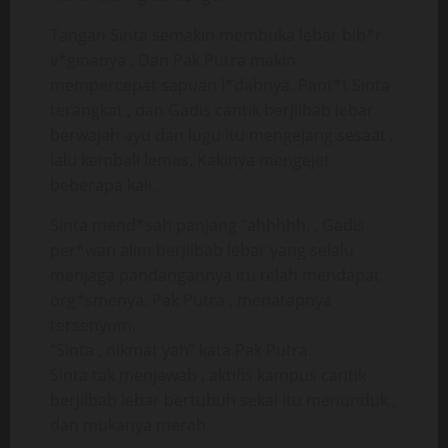
Tangan Sinta semakin membuka lebar bib*r
v*ginanya , Dan Pak Putra makin
mempercepat sapuan l*dahnya. Pant*t Sinta
terangkat , dan Gadis cantik berjilbab lebar
berwajah ayu dan lugu itu mengejang sesaat ,
lalu kembali lemas. Kakinya mengejet
beberapa kali.
Sinta mend*sah panjang “ahhhhh. . Gadis
per*wan alim berjilbab lebar yang selalu
menjaga pandangannya itu telah mendapat
org*smenya. Pak Putra , menatapnya
tersenyum.
“Sinta , nikmat yah” kata Pak Putra.
Sinta tak menjawab , aktifis kampus cantik
berjilbab lebar bertubuh sekal itu menunduk ,
dan mukanya merah.