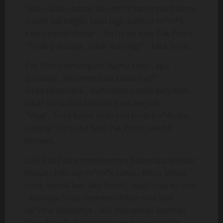
“Iyah , kalau besok aku ent*t kamu pasti kamu
sudah tak begitu sakit lagi , karena m*m*k
kamu sudah melar” , ha ha ha kata Pak Putra.
“Tidak pak saya , tidak mau lagi”. . kata Sinta.
Pak Putra tersenyum “kamu tahu , apa
gunanya , Aku memfoto kamu tadi”. . .
Sinta tertunduk , mahasiswi cantik berjilbab
lebar itu sudah tahu ini pasti terjadi.
“Maaf , Sinta kamu akan jadi buduk n*fsuKu ,
sayang” ha ha ha kata Pak Putra sambil
tertawa.
Lalu Pak Putra memberinya beberapa lembar
tisuue , nih , lap m*m*k kamu , terus keluar
sana, besok kalo aku butuh, siap2 saja ku sms.
. katanya. Sinta membersihkan sisa sisa
sp*rma dosennya , lalu merapikan kembali
baju dan jilbabnya yang awut-awutan dan