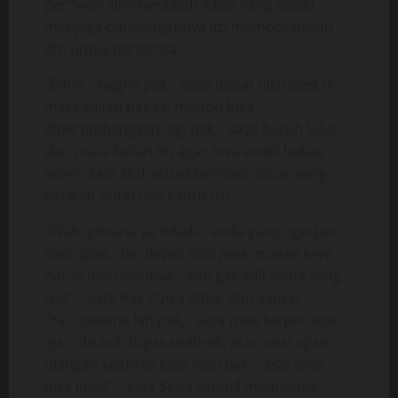
per*wan alim berjilbab lebar yang selalu
menjaga pandangannya itu memberanikan
diri untuk berbicara,
“Emm. . begini pak. . saya dapat nilai jelek di
mata kuliah bapak. mohon bisa
dipertimbangkan lagi pak. . saya butuh lulus
dari mata kuliah itu agar bisa ambil bebas
teori”. kata Mahasiswi berjilbab lebar yang
berkulit putih dan cantik itu “.
“Wah, gimana ya mbak. . anda yang ngerjain
soal ujian, dan dapat nilai jelek, masak saya
harus merubahnya. . kan gak adil sama yang
lain”. . kata Pak Putra datar dan santai.
“Ya. . gimana lah pak. . saya mau kerjain apa
aja. . dikasih tugas seabrek, atau soal ujian
ulangan seabrek juga mau pak. . asal saya
bisa lulus”. . kata Sinta sambil menunduk.