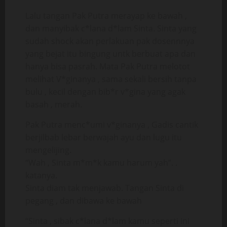
Lalu tangan Pak Putra merayap ke bawah ,
dan manyibak c*lana d*lam Sinta. Sinta yang
sudah shock akan perlakuan pak dosennnya
yang bejat itu bingung untk berbuat apa dan
hanya bisa pasrah. Mata Pak Putra melotot
melihat V*ginanya , sama sekali bersih tanpa
bulu , kecil dengan bib*r v*gina yang agak
basah , merah.
Pak Putra menc*umi v*ginanya , Gadis cantik
berjilbab lebar berwajah ayu dan lugu itu
mengelijing.
“Wah , Sinta m*m*k kamu harum yah”. .
katanya.
Sinta diam tak menjawab. Tangan Sinta di
pegang , dan dibawa ke bawah
“Sinta , sibak c*lana d*lam kamu seperti ini