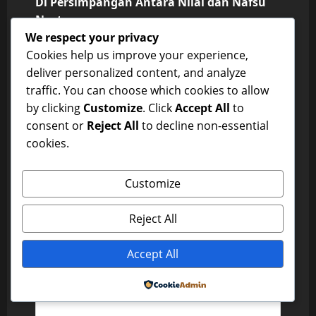
Di Persimpangan Antara Nilai dan Nafsu
o
Next:
We respect your privacy
Di Persimpangan Antara Nilai dan Nafsu
s
Cookies help us improve your experience,
t
deliver personalized content, and analyze
traffic. You can choose which cookies to allow
n
Leave a Reply
by clicking
Customize
. Click
Accept All
to
consent or
Reject All
to decline non-essential
a
Your email address will not be published.
cookies.
Required fields are marked
*
v
Comment
*
Customize
i
Reject All
g
a
Accept All
t
Powered by
i