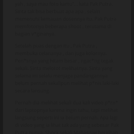
yah , saya mau foto kamu”. . kata Pak Putra.
Sinta tak bisa berbuat apa apa , selain
memenuhi kemauan dosennya itu. Pak Putra
memfotonya beberapa shoot , terutama di
bagian v*ginanya.
Setelah puas dengan itu , Pak Putra ,
membuka celananya , dan juga kolornya.
Pen*snya yang hitam besar , ngac*ng tegak
sekali. Sinta melotot melihatnya. Sinta yang
selama ini selalu menjaga pandangannya
belum pernah sekalipun melihat p*nis laki-laki
secara lansung.
Pernah dia melihat sekali dua kali video p*rn*
dari laptopnya karena ingin tahu, tapi melihat
langsung seperti ini ia belum pernah. Apa lagi
di video yang ia lihat tak ada yang sebesar Pak
Putra punya. Shock sekali Mahasiswi berjilbab