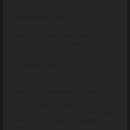
bajunya. terlihat B*nya yang modelnya
seperti kaos k*tang , tapi pendek. Sinta
kemudian meng*ngk*ng.
Pak Putra memfoto Sinta lagi ,dalam posisi
seperti itu ,beberapa shoot. Kemudian Pak
Putra memfotonya lagi , Mahasiswi cantik
berjilbab lebar itu dengan baju terbuka ,
Br*nya putih ,dan duduk ng*gk*ng dengan
c*lana d*lam putih.
Lalu Pak Putra mengangkat br*nya , dan Buah
d*d* Sinta yang sekal dangan putt*ng yang
kecil dan berwarna kemerahan terlihat. Pak
Putra mer*ba put*ngnya , lalu meremas
lembut buah d*d*nya Aktifis kampus cantik
berjilbab lebar bertubuh sekal itu mengelijing.
Kembali Pak Putra memfotonya beberapa
shoot.