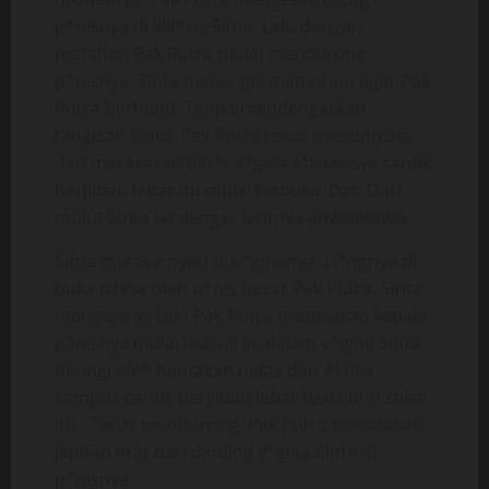
p*nisnya di klit*ris Sinta. Lalu dengan
perlahan Pak Putra mulai mendorong
p*nisnya, Sinta menangis memohon agar Pak
Putra berhenti. Tanpa mendengarkan
tangisan Sinta, Pak Putra terus mendorong
dan merasakan bib*r v*gina Mahasiswi cantik
berjilbab lebar itu mulai terbuka. Dan Dari
mulut Sinta terdengar jeritnya ahwwwwww
Sinta merasa nyeri di v*ginanya. Li*ngnya di
buka paksa oleh p*nis besar Pak Putra. Sinta
mengejang. Lalu Pak Putra merasakan kepala
p*nisnya mulai masuk ke dalam v*gina Sinta
diiringi oleh hentakan nafas dari Aktifis
kampus cantik berjilbab lebar bertubuh sekal
itu . Terus mendorong, Pak Putra merasakan
jepitan erat dari dinding v*gina Sinta di
p*nisnya.