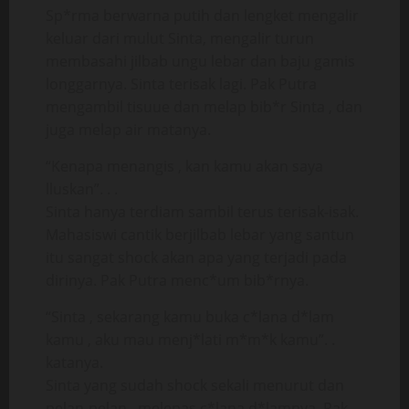
Sp*rma berwarna putih dan lengket mengalir
keluar dari mulut Sinta, mengalir turun
membasahi jilbab ungu lebar dan baju gamis
longgarnya. Sinta terisak lagi. Pak Putra
mengambil tisuue dan melap bib*r Sinta , dan
juga melap air matanya.
“Kenapa menangis , kan kamu akan saya
lluskan”. . .
Sinta hanya terdiam sambil terus terisak-isak.
Mahasiswi cantik berjilbab lebar yang santun
itu sangat shock akan apa yang terjadi pada
dirinya. Pak Putra menc*um bib*rnya.
“Sinta , sekarang kamu buka c*lana d*lam
kamu , aku mau menj*lati m*m*k kamu”. .
katanya.
Sinta yang sudah shock sekali menurut dan
pelan-pelan , melepas c*lana d*lamnya. Pak