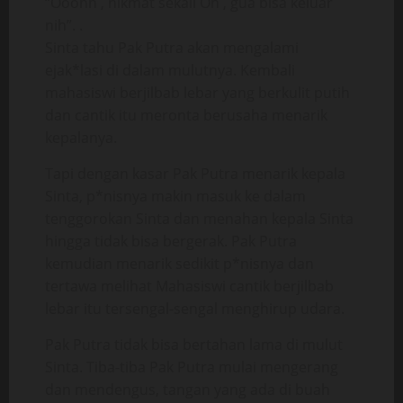
“Ooohh , nikmat sekali Oh , gua bisa keluar
nih”. .
Sinta tahu Pak Putra akan mengalami
ejak*lasi di dalam mulutnya. Kembali
mahasiswi berjilbab lebar yang berkulit putih
dan cantik itu meronta berusaha menarik
kepalanya.
Tapi dengan kasar Pak Putra menarik kepala
Sinta, p*nisnya makin masuk ke dalam
tenggorokan Sinta dan menahan kepala Sinta
hingga tidak bisa bergerak. Pak Putra
kemudian menarik sedikit p*nisnya dan
tertawa melihat Mahasiswi cantik berjilbab
lebar itu tersengal-sengal menghirup udara.
Pak Putra tidak bisa bertahan lama di mulut
Sinta. Tiba-tiba Pak Putra mulai mengerang
dan mendengus, tangan yang ada di buah