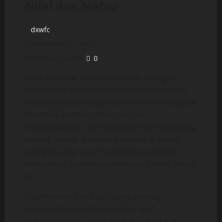
Nilai dan Nafsu
dxwfc
December 11, 2025
15 minutes read
0
Sinta gemetar ketika memasuki ruangan
dosen sore itu. Ruangan itu sepi dan hanya
ada sang dosen yang selama ini terkenal galak
dan tidak pernah ramah dengan
mahasiswanya. Dia mendekati Pak Putra yang
sedang duduk di depan mejanya di sudut
ruangan yang sepi. Hujan diluar semakin
menambah seram suasana sepi kantor dosen
itu.
Dia menetap Pak Putra yang sedang
mengerjakan koreksi jawaban ujian
mahasiswanya. . Sinta, duduk. . . kata Pak