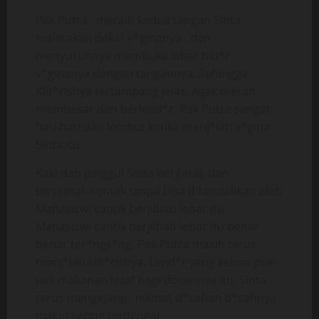
Pak Putra , meraih kedua tangan Sinta ,
meletakan dekat v*ginanya , dan
menyuruhnya membuka lebar bib*r
v*ginanya dengan tangannya. Sehingga
Klit*risnya tertampang jelas. Agak merah ,
membesar dan berlend*r. Pak Putra sangat
hati-hati dan lembut ketika menj*lati v*gina
Sinta itu.
Kaki dan pinggul Sinta bergarak dan
tersentak-sentak tanpa bisa dikendalikan oleh
Mahasiswi cantik berjilbab lebar itu.
Mahasiswi cantik berjilbab lebar itu benar
benar ter*ngs*ng. Pak Putra masih terus
menj*lati klit*risnya. Lend*r yang keluar pun
jadi makanan lezat bagi dosennya itu. Sinta
terus mengejang , nikmat d*sahan d*sahnya
makin sering terdengar.