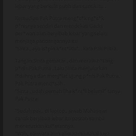
lebar yang berkulit putih dan cantik itu .
Kemudian Pak Putra meng*c*k ng*c*k
p*nisnya sendiri dan mendekati Gadis
per*wan alim berjilbab lebar yang selalu
menjaga pandangannya itu
“Sinta , ayo is*pin k*nt*lKu”. . kata Pak Putra.
Tangan Sinta gematar , dan meraih b*tang
p*nis Pak Putra , Lalu Sinta menjulurkan
l*dahnya dan menj*lat ujung p*nis Pak Putra.
Pak Putra mend*sah .
“Sinta , udah pernah liha k*nt*l belum?” tanya
Pak Putra.
“Sudah pak.. di laptop.. jawab Mahasiswi
cantik berjilbab lebar itu pasrah sambil
meneruskan kul*mannya.
“Wah, etrnyata alim-alim kamu nakal juga