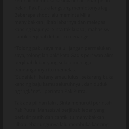
kembali membuka kakinya lebar-lebar pelan-
pelan. Pak Putra langsung memfotonya lagi.
Beberapa shoot lalu meminta Miila
menyibakkan jilbab lebarnya dan melepas
kancing bajunya. Sinta tak kuasa , mahasiswi
cantik berjilbab lebar itu menangis ,
“Tolong pak , saya malu , jangan permalukan
saya, tolong lah pak” kata Gadis per*wan alim
berjilbab lebar yang selalu menjaga
pandangannya itu memelas.
“Sudahlah, katany amau lulus.. sekarang buka
kancing baju kamu seluruhnya , dan duduk
ng*ngk*ng”. . perintah Pak Putra.
Tak ada pilihan lain , Sinta menuruti perintah
Pak Putra. Mahasiswi berjilbab lebar yang
berkulit putih dan cantik itu menyibakkan
jilbab lebar ungunya lalu membuka kancing