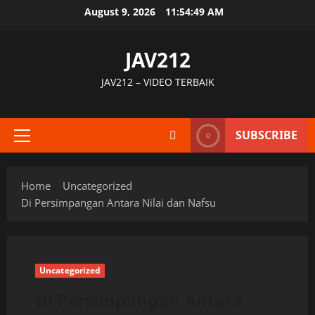
Skip
August 9, 2026
11:54:50 AM
to
content
JAV212
JAV212 – VIDEO TERBAIK
SUBSCRIBE
Primary
Menu
Home
Uncategorized
Di Persimpangan Antara Nilai dan Nafsu
Uncategorized
Di Persimpangan Antara