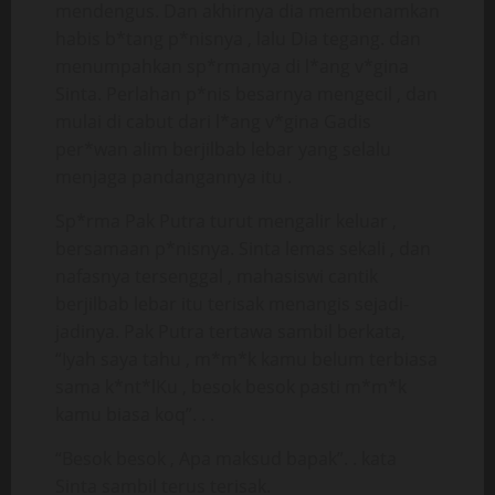
mendengus. Dan akhirnya dia membenamkan
habis b*tang p*nisnya , lalu Dia tegang. dan
menumpahkan sp*rmanya di l*ang v*gina
Sinta. Perlahan p*nis besarnya mengecil , dan
mulai di cabut dari l*ang v*gina Gadis
per*wan alim berjilbab lebar yang selalu
menjaga pandangannya itu .
Sp*rma Pak Putra turut mengalir keluar ,
bersamaan p*nisnya. Sinta lemas sekali , dan
nafasnya tersenggal , mahasiswi cantik
berjilbab lebar itu terisak menangis sejadi-
jadinya. Pak Putra tertawa sambil berkata,
“Iyah saya tahu , m*m*k kamu belum terbiasa
sama k*nt*lKu , besok besok pasti m*m*k
kamu biasa koq”. . .
“Besok besok , Apa maksud bapak”. . kata
Sinta sambil terus terisak.