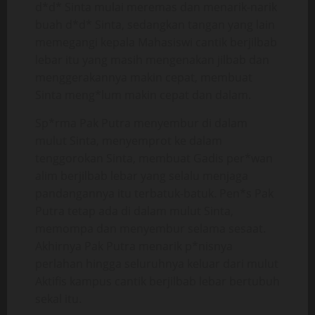
d*d* Sinta mulai meremas dan menarik-narik
buah d*d* Sinta, sedangkan tangan yang lain
memegangi kepala Mahasiswi cantik berjilbab
lebar itu yang masih mengenakan jilbab dan
menggerakannya makin cepat, membuat
Sinta meng*lum makin cepat dan dalam.
Sp*rma Pak Putra menyembur di dalam
mulut Sinta, menyemprot ke dalam
tenggorokan Sinta, membuat Gadis per*wan
alim berjilbab lebar yang selalu menjaga
pandangannya itu terbatuk-batuk. Pen*s Pak
Putra tetap ada di dalam mulut Sinta,
memompa dan menyembur selama sesaat.
Akhirnya Pak Putra menarik p*nisnya
perlahan hingga seluruhnya keluar dari mulut
Aktifis kampus cantik berjilbab lebar bertubuh
sekal itu.