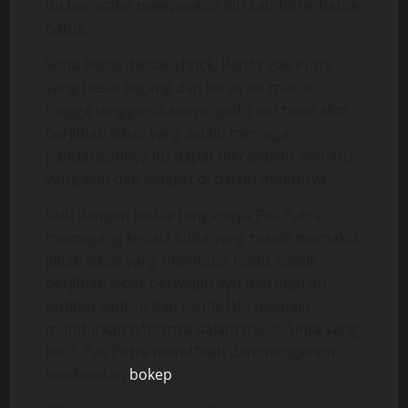
itu berusaha melepaskan diri sambil terbatuk-
batuk.
Sinta benar-benar shock. Pen*s Pak Putra
yang besar tegang dan keras itu masuk
hingga tenggorokannya, gadis per*wan alim
berjilbab lebar yang selalu menjaga
pandangannya itu dapat merasakan sesuatu
yang asin dan lengket di dalam mulutnya.
Lalu dengan kedua tangannya Pak Putra
memegang kepala Sinta yang masih memakai
jilbab lebar yang membuat Gadis cantik
berjilbab lebar berwajah ayu dan lugu itu
terlihat santun dan cantik lalu memaju
mundurkan p*nisnya dalam mulut Sinta yang
kecil. Pak Putra mend*sah dan mengeram
kenikmatan
bokep
.