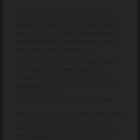
Pak Putra melihat Sinta, gadis mahasiswi
berjilbab lebar yang cantik sekali, dan tubuh
yang mer*ngs*ng Tengah merintih kesakitan ,
dan meng*rang. Perlahan Pak Putra mulai
mendorong lagi, ia sangat bern*fsu untuk
merasakan nikmat v*gina Sinta.
Sinta sudah meronta sekuat tenaga, tapi Pak
Putra tidak merasakannya sedikitpun.
Perlahan, perlahan sekali , Akhirnya p*nis
sepanjang 20 cm itu terbenam seluruhnya.
Sinta menjerit keras
“AAAaghhh ,sakittt. Sudah cabut. Paaakkk” .
Pak Putra , mel*mat bib*r mungil Sinta untuk
membungkam jeritnya. Dan perlahan dia
mengoyang p*nisnya. Gadis cantik berjilbab
lebar berwajah ayu dan lugu itu mengejen ,