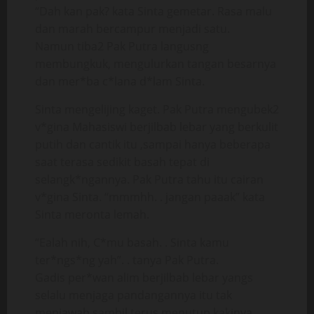
“Dah kan pak? kata Sinta gemetar. Rasa malu
dan marah bercampur menjadi satu.
Namun tiba2 Pak Putra langusng
membungkuk, mengulurkan tangan besarnya
dan mer*ba c*lana d*lam Sinta.
Sinta mengelijing kaget. Pak Putra mengubek2
v*gina Mahasiswi berjilbab lebar yang berkulit
putih dan cantik itu ,sampai hanya beberapa
saat terasa sedikit basah tepat di
selangk*ngannya. Pak Putra tahu itu cairan
v*gina Sinta. “mmmhh. . jangan paaak” kata
Sinta meronta lemah.
“Ealah nih, C*mu basah. . Sinta kamu
ter*ngs*ng yah”. . tanya Pak Putra.
Gadis per*wan alim berjilbab lebar yangs
selalu menjaga pandangannya itu tak
menjawab sambil terus menutup kakinya,