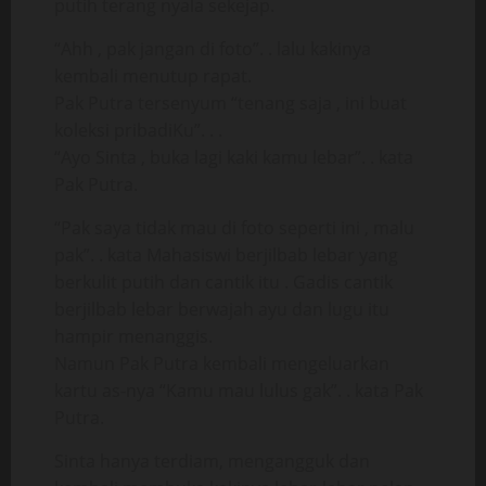
putih terang nyala sekejap.
“Ahh , pak jangan di foto”. . lalu kakinya
kembali menutup rapat.
Pak Putra tersenyum “tenang saja , ini buat
koleksi pribadiKu”. . .
“Ayo Sinta , buka lagi kaki kamu lebar”. . kata
Pak Putra.
“Pak saya tidak mau di foto seperti ini , malu
pak”. . kata Mahasiswi berjilbab lebar yang
berkulit putih dan cantik itu . Gadis cantik
berjilbab lebar berwajah ayu dan lugu itu
hampir menanggis.
Namun Pak Putra kembali mengeluarkan
kartu as-nya “Kamu mau lulus gak”. . kata Pak
Putra.
Sinta hanya terdiam, mengangguk dan