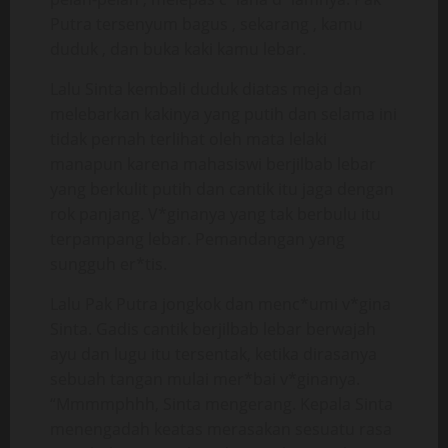
Putra tersenyum bagus , sekarang , kamu
duduk , dan buka kaki kamu lebar.
Lalu Sinta kembali duduk diatas meja dan
melebarkan kakinya yang putih dan selama ini
tidak pernah terlihat oleh mata lelaki
manapun karena mahasiswi berjilbab lebar
yang berkulit putih dan cantik itu jaga dengan
rok panjang. V*ginanya yang tak berbulu itu
terpampang lebar. Pemandangan yang
sungguh er*tis.
Lalu Pak Putra jongkok dan menc*umi v*gina
Sinta. Gadis cantik berjilbab lebar berwajah
ayu dan lugu itu tersentak, ketika dirasanya
sebuah tangan mulai mer*bai v*ginanya.
“Mmmmphhh, Sinta mengerang. Kepala Sinta
menengadah keatas merasakan sesuatu rasa