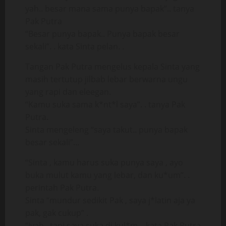
yah.. besar mana sama punya bapak”.. tanya
Pak Putra
“Besar punya bapak.. Punya bapak besar
sekali”. . kata Sinta pelan. .
Tangan Pak Putra mengelus kepala Sinta yang
masih tertutup jilbab lebar berwarna ungu
yang rapi dan eleegan.
“Kamu suka sama k*nt*l saya”. . tanya Pak
Putra.
Sinta mengeleng “saya takut.. punya bapak
besar sekali”…
“Sinta , kamu harus suka punya saya , ayo
buka mulut kamu yang lebar, dan ku*um”. .
perintah Pak Putra.
Sinta “mundur sedikit Pak , saya j*latin aja ya
pak, gak cukup” .
“Iyah , tapi saya suka di kul*m. . kata Pak Putra