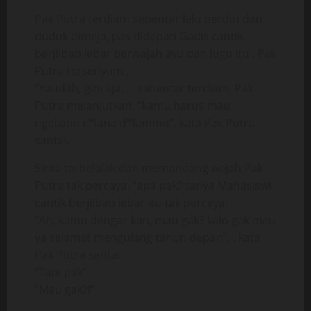
Pak Putra terdiam sebentar lalu berdiri dan
duduk dimeja, pas didepan Gadis cantik
berjilbab lebar berwajah ayu dan lugu itu . Pak
Putra tersenyum ,
“Yaudah, gini aja. . . sabentar terdiam, Pak
Putra melanjutkan, “kamu harus mau
ngeliatin c*lana d*lammu”. kata Pak Putra
santai.
Sinta terbelalak dan memandang wajah Pak
Putra tak percaya. “apa pak? tanya Mahasiswi
cantik berjilbab lebar itu tak percaya.
“Ah, kamu dengar kan, mau gak? kalo gak mau
ya selamat mengulang tahun depan”. . kata
Pak Putra santai.
“Tapi pak”. .
“Mau gak?!”