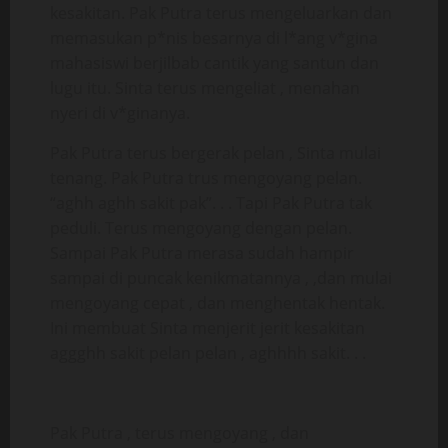
kesakitan. Pak Putra terus mengeluarkan dan
memasukan p*nis besarnya di l*ang v*gina
mahasiswi berjilbab cantik yang santun dan
lugu itu. Sinta terus mengeliat , menahan
nyeri di v*ginanya.
Pak Putra terus bergerak pelan , Sinta mulai
tenang. Pak Putra trus mengoyang pelan.
“aghh aghh sakit pak”. . . Tapi Pak Putra tak
peduli. Terus mengoyang dengan pelan.
Sampai Pak Putra merasa sudah hampir
sampai di puncak kenikmatannya , ,dan mulai
mengoyang cepat , dan menghentak hentak.
Ini membuat Sinta menjerit jerit kesakitan
aggghh sakit pelan pelan , aghhhh sakit. . .
Pak Putra , terus mengoyang , dan