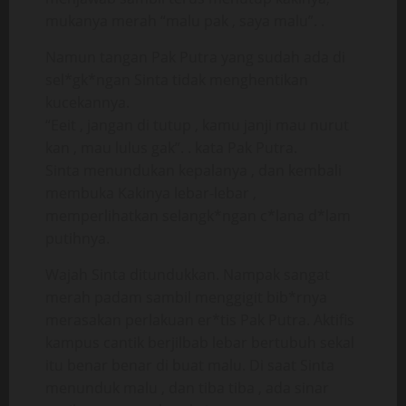
mukanya merah “malu pak , saya malu”. .
Namun tangan Pak Putra yang sudah ada di
sel*gk*ngan Sinta tidak menghentikan
kucekannya.
“Eeit , jangan di tutup , kamu janji mau nurut
kan , mau lulus gak”. . kata Pak Putra.
Sinta menundukan kepalanya , dan kembali
membuka Kakinya lebar-lebar ,
memperlihatkan selangk*ngan c*lana d*lam
putihnya.
Wajah Sinta ditundukkan. Nampak sangat
merah padam sambil menggigit bib*rnya
merasakan perlakuan er*tis Pak Putra. Aktifis
kampus cantik berjilbab lebar bertubuh sekal
itu benar benar di buat malu. Di saat Sinta
menunduk malu , dan tiba tiba , ada sinar