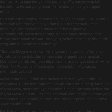
dan cantik itu jaga dengan rok panjang. V*ginanya yang tak
berbulu itu terpampang lebar. Pemandangan yang sungguh
er*tis.
Lalu Pak Putra jongkok dan menc*umi v*gina Maya. Gadis cantik
berjilbab lebar berwajah ayu dan lugu itu tersentak, ketika
dirasanya sebuah tangan mulai mer*bai v*ginanya.
“Mmmmphhh, Maya mengerang. Kepala Maya menengadah
keatas merasakan sesuatu rasa yang belum pernah gadis cantik
yang alim itu rasakan sebelumnya.
Tiba-tiba Maya merasakan kehangatan mengalir di v*ginanya,
tubuhnya tersentak, dan tanpa sadar pinggulnya terangkat.
Mahasiswi cantik berjilbab lebar itu merasa sangat nikmat ketika
l*dah Pak Putra menj*lati bagian dalam bib*r v*ginanya,
membuatnya basah.
Maya sama sekali tidak bisa melawan s*nsasi yang timbul di
v*ginanya. Untuk beberapa menit Pak Putra terus menj*lati bib*r
v*gina Maya, menc*uminya dan menj*lati cairan yang keluar dari
v*gina Maya. Dari mulut Gadis per*wan alim berjilbab lebar yang
selalu menjaga pandangannya itu terdengar pelan d*sahannya.
“aaahhh ahhh ahh.
Pak Putra , meraih kedua tangan Maya , meletakan dekat