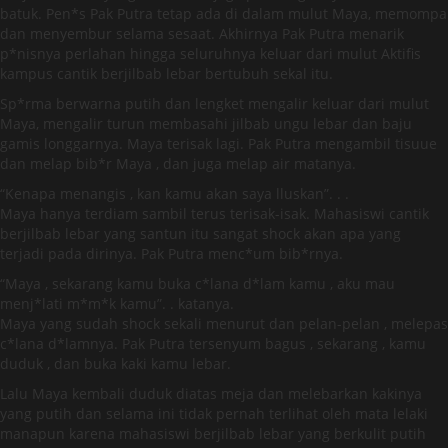
batuk. Pen*s Pak Putra tetap ada di dalam mulut Maya, memompa
dan menyembur selama sesaat. Akhirnya Pak Putra menarik
p*nisnya perlahan hingga seluruhnya keluar dari mulut Aktifis
kampus cantik berjilbab lebar bertubuh sekal itu.
Sp*rma berwarna putih dan lengket mengalir keluar dari mulut
Maya, mengalir turun membasahi jilbab ungu lebar dan baju
gamis longgarnya. Maya terisak lagi. Pak Putra mengambil tisuue
dan melap bib*r Maya , dan juga melap air matanya.
“Kenapa menangis , kan kamu akan saya lluskan”. . .
Maya hanya terdiam sambil terus terisak-isak. Mahasiswi cantik
berjilbab lebar yang santun itu sangat shock akan apa yang
terjadi pada dirinya. Pak Putra menc*um bib*rnya.
“Maya , sekarang kamu buka c*lana d*lam kamu , aku mau
menj*lati m*m*k kamu”. . katanya.
Maya yang sudah shock sekali menurut dan pelan-pelan , melepas
c*lana d*lamnya. Pak Putra tersenyum bagus , sekarang , kamu
duduk , dan buka kaki kamu lebar.
Lalu Maya kembali duduk diatas meja dan melebarkan kakinya
yang putih dan selama ini tidak pernah terlihat oleh mata lelaki
manapun karena mahasiswi berjilbab lebar yang berkulit putih