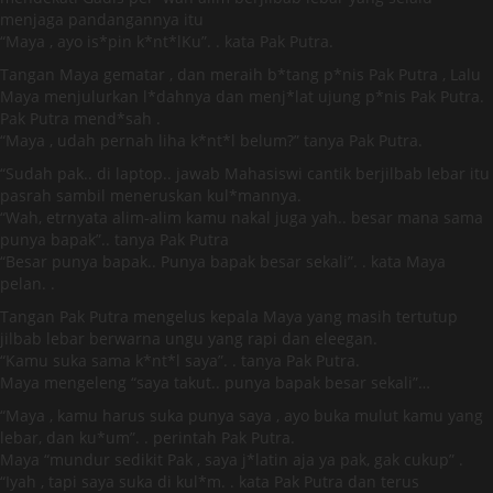
menjaga pandangannya itu
“Maya , ayo is*pin k*nt*lKu”. . kata Pak Putra.
Tangan Maya gematar , dan meraih b*tang p*nis Pak Putra , Lalu
Maya menjulurkan l*dahnya dan menj*lat ujung p*nis Pak Putra.
Pak Putra mend*sah .
“Maya , udah pernah liha k*nt*l belum?” tanya Pak Putra.
“Sudah pak.. di laptop.. jawab Mahasiswi cantik berjilbab lebar itu
pasrah sambil meneruskan kul*mannya.
“Wah, etrnyata alim-alim kamu nakal juga yah.. besar mana sama
punya bapak”.. tanya Pak Putra
“Besar punya bapak.. Punya bapak besar sekali”. . kata Maya
pelan. .
Tangan Pak Putra mengelus kepala Maya yang masih tertutup
jilbab lebar berwarna ungu yang rapi dan eleegan.
“Kamu suka sama k*nt*l saya”. . tanya Pak Putra.
Maya mengeleng “saya takut.. punya bapak besar sekali”…
“Maya , kamu harus suka punya saya , ayo buka mulut kamu yang
lebar, dan ku*um”. . perintah Pak Putra.
Maya “mundur sedikit Pak , saya j*latin aja ya pak, gak cukup” .
“Iyah , tapi saya suka di kul*m. . kata Pak Putra dan terus