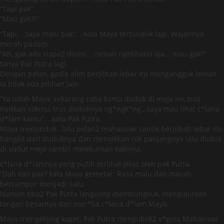
“Tapi pak”. .
“Mau gak?!”
“Tapi. . saya malu pak”. . kata Maya tertunduk lagi. Wajahnya
merah padam.
“Ah, gak ada siapa2 disini. . cuman ngelihatin aja. . mau gak?”
tanya Pak Putra lagi.
Dengan pelan, gadis alim berjilbab lebar itu mengangguk lemah.
Ia tidak ada pilihan lain.
“Ya udah Maya, sekarang coba kamu duduk di meja ini, trus
naikkan rokmu, trus duduknya ng*ngk*ng , saya mau lihat c*lana
d*lam kamu”. . kata Pak Putra.
Maya menunduk , lalu pelan2 mahasiswi cantik berjilbab lebar itu
bangkit dari duduknya dan menaikkan rok panjangnya lalu duduk
di sudut meja sambil melebarkan kakinya.
c*lana d*lamnya yang putih terlihat jelas oleh pak Putra.
“Dah kan pak? kata Maya gemetar. Rasa malu dan marah
bercampur menjadi satu.
Namun tiba2 Pak Putra langusng membungkuk, mengulurkan
tangan besarnya dan mer*ba c*lana d*lam Maya.
Maya mengelijing kaget. Pak Putra mengubek2 v*gina Mahasiswi