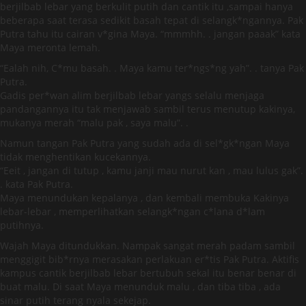
berjilbab lebar yang berkulit putih dan cantik itu ,sampai hanya
beberapa saat terasa sedikit basah tepat di selangk*ngannya. Pak
Putra tahu itu cairan v*gina Maya. “mmmhh. . jangan paaak” kata
Maya meronta lemah.
“Ealah nih, C*mu basah. . Maya kamu ter*ngs*ng yah”. . tanya Pak
Putra.
Gadis per*wan alim berjilbab lebar yangs selalu menjaga
pandangannya itu tak menjawab sambil terus menutup kakinya,
mukanya merah “malu pak , saya malu”. .
Namun tangan Pak Putra yang sudah ada di sel*gk*ngan Maya
tidak menghentikan kucekannya.
“Eeit , jangan di tutup , kamu janji mau nurut kan , mau lulus gak”.
. kata Pak Putra.
Maya menundukan kepalanya , dan kembali membuka Kakinya
lebar-lebar , memperlihatkan selangk*ngan c*lana d*lam
putihnya.
Wajah Maya ditundukkan. Nampak sangat merah padam sambil
menggigit bib*rnya merasakan perlakuan er*tis Pak Putra. Aktifis
kampus cantik berjilbab lebar bertubuh sekal itu benar benar di
buat malu. Di saat Maya menunduk malu , dan tiba tiba , ada
sinar putih terang nyala sekejap.