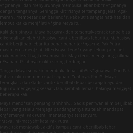
v*ginanya , dan menyuruhnya membuka lebar bib*r v*ginanya
dengan tangannya. Sehingga Klit*risnya tertampang jelas. Agak
merah , membesar dan berlend*r. Pak Putra sangat hati-hati dan
lembut ketika menj*lati v*gina Maya itu.
Kaki dan pinggul Maya bergarak dan tersentak-sentak tanpa bisa
dikendalikan oleh Mahasiswi cantik berjilbab lebar itu. Mahasiswi
cantik berjilbab lebar itu benar benar ter*ngs*ng. Pak Putra
masih terus menj*lati klit*risnya. Lend*r yang keluar pun jadi
makanan lezat bagi dosennya itu. Maya terus mengejang , nikmat
d*sahan d*sahnya makin sering terdengar.
Tangan Maya semakin membuka lebar bib*r v*ginanya , Dan Pak
Putra makin mempercepat sapuan l*dahnya. Pant*t Maya
terangkat , dan Gadis cantik berjilbab lebar berwajah ayu dan
lugu itu mengejang sesaat , lalu kembali lemas. Kakinya mengejet
beberapa kali.
Maya mend*sah panjang “ahhhhh. . Gadis per*wan alim berjilbab
lebar yang selalu menjaga pandangannya itu telah mendapat
org*smenya. Pak Putra , menatapnya tersenyum.
“Maya , nikmat yah” kata Pak Putra.
Maya tak menjawab , aktifis kampus cantik berjilbab lebar
bertubuh sekal itu menunduk , dan mukanya merah.