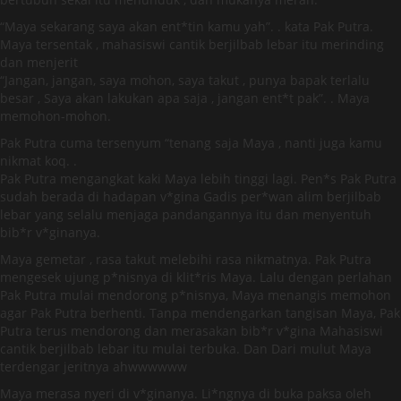
“Maya sekarang saya akan ent*tin kamu yah”. . kata Pak Putra.
Maya tersentak , mahasiswi cantik berjilbab lebar itu merinding
dan menjerit
“Jangan, jangan, saya mohon, saya takut , punya bapak terlalu
besar , Saya akan lakukan apa saja , jangan ent*t pak”. . Maya
memohon-mohon.
Pak Putra cuma tersenyum “tenang saja Maya , nanti juga kamu
nikmat koq. .
Pak Putra mengangkat kaki Maya lebih tinggi lagi. Pen*s Pak Putra
sudah berada di hadapan v*gina Gadis per*wan alim berjilbab
lebar yang selalu menjaga pandangannya itu dan menyentuh
bib*r v*ginanya.
Maya gemetar , rasa takut melebihi rasa nikmatnya. Pak Putra
mengesek ujung p*nisnya di klit*ris Maya. Lalu dengan perlahan
Pak Putra mulai mendorong p*nisnya, Maya menangis memohon
agar Pak Putra berhenti. Tanpa mendengarkan tangisan Maya, Pak
Putra terus mendorong dan merasakan bib*r v*gina Mahasiswi
cantik berjilbab lebar itu mulai terbuka. Dan Dari mulut Maya
terdengar jeritnya ahwwwwww
Maya merasa nyeri di v*ginanya. Li*ngnya di buka paksa oleh