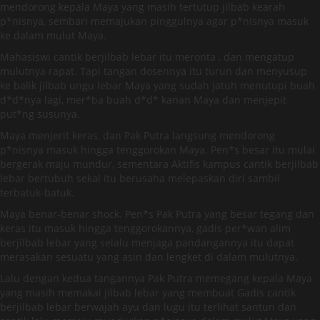
mendorong kepala Maya yang masih tertutup jilbab kearah
p*nisnya, sembari memajukan pinggulnya agar p*nisnya masuk
ke dalam mulut Maya.
Mahasiswi cantik berjilbab lebar itu meronta , dan mengatup
mulutnya rapat. Tapi tangan dosennya itu turun dan menyusup
ke balik jilbab ungu lebar Maya yang sudah jatuh menutupi buah
d*d*nya lagi, mer*ba buah d*d* kanan Maya dan menjepit
put*ng susunya.
Maya menjerit keras, dan Pak Putra langsung mendorong
p*nisnya masuk hingga tenggorokan Maya. Pen*s besar itu mulai
bergerak maju mundur, sementara Aktifis kampus cantik berjilbab
lebar bertubuh sekal itu berusaha melepaskan diri sambil
terbatuk-batuk.
Maya benar-benar shock. Pen*s Pak Putra yang besar tegang dan
keras itu masuk hingga tenggorokannya, gadis per*wan alim
berjilbab lebar yang selalu menjaga pandangannya itu dapat
merasakan sesuatu yang asin dan lengket di dalam mulutnya.
Lalu dengan kedua tangannya Pak Putra memegang kepala Maya
yang masih memakai jilbab lebar yang membuat Gadis cantik
berjilbab lebar berwajah ayu dan lugu itu terlihat santun dan