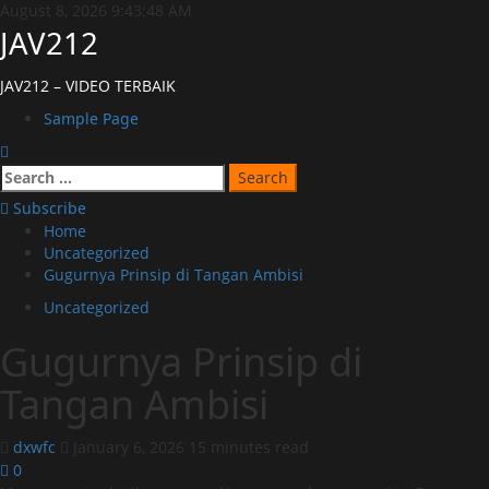
Skip
August 8, 2026
9:43:48 AM
to
JAV212
content
JAV212 – VIDEO TERBAIK
Primary
Sample Page
Menu
Search
for:
Subscribe
Home
Uncategorized
Gugurnya Prinsip di Tangan Ambisi
Uncategorized
Gugurnya Prinsip di
Tangan Ambisi
dxwfc
January 6, 2026
15 minutes read
0