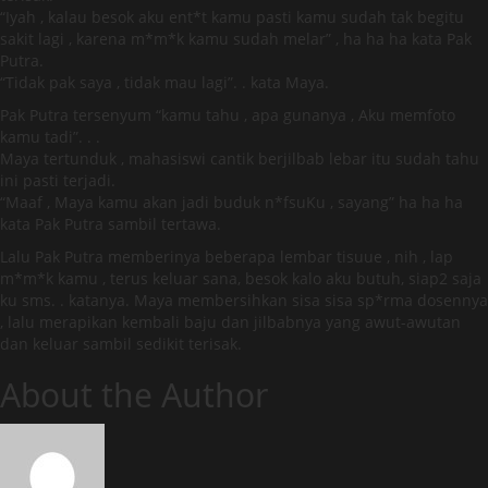
“Iyah , kalau besok aku ent*t kamu pasti kamu sudah tak begitu
sakit lagi , karena m*m*k kamu sudah melar” , ha ha ha kata Pak
Putra.
“Tidak pak saya , tidak mau lagi”. . kata Maya.
Pak Putra tersenyum “kamu tahu , apa gunanya , Aku memfoto
kamu tadi”. . .
Maya tertunduk , mahasiswi cantik berjilbab lebar itu sudah tahu
ini pasti terjadi.
“Maaf , Maya kamu akan jadi buduk n*fsuKu , sayang” ha ha ha
kata Pak Putra sambil tertawa.
Lalu Pak Putra memberinya beberapa lembar tisuue , nih , lap
m*m*k kamu , terus keluar sana, besok kalo aku butuh, siap2 saja
ku sms. . katanya. Maya membersihkan sisa sisa sp*rma dosennya
, lalu merapikan kembali baju dan jilbabnya yang awut-awutan
dan keluar sambil sedikit terisak.
About the Author