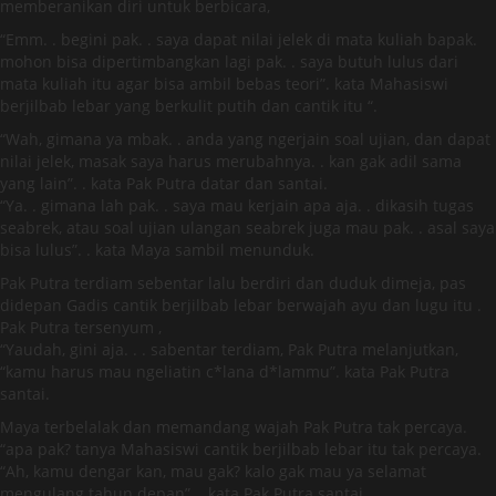
memberanikan diri untuk berbicara,
“Emm. . begini pak. . saya dapat nilai jelek di mata kuliah bapak.
mohon bisa dipertimbangkan lagi pak. . saya butuh lulus dari
mata kuliah itu agar bisa ambil bebas teori”. kata Mahasiswi
berjilbab lebar yang berkulit putih dan cantik itu “.
“Wah, gimana ya mbak. . anda yang ngerjain soal ujian, dan dapat
nilai jelek, masak saya harus merubahnya. . kan gak adil sama
yang lain”. . kata Pak Putra datar dan santai.
“Ya. . gimana lah pak. . saya mau kerjain apa aja. . dikasih tugas
seabrek, atau soal ujian ulangan seabrek juga mau pak. . asal saya
bisa lulus”. . kata Maya sambil menunduk.
Pak Putra terdiam sebentar lalu berdiri dan duduk dimeja, pas
didepan Gadis cantik berjilbab lebar berwajah ayu dan lugu itu .
Pak Putra tersenyum ,
“Yaudah, gini aja. . . sabentar terdiam, Pak Putra melanjutkan,
“kamu harus mau ngeliatin c*lana d*lammu”. kata Pak Putra
santai.
Maya terbelalak dan memandang wajah Pak Putra tak percaya.
“apa pak? tanya Mahasiswi cantik berjilbab lebar itu tak percaya.
“Ah, kamu dengar kan, mau gak? kalo gak mau ya selamat
mengulang tahun depan”. . kata Pak Putra santai.