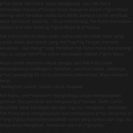
p*nis besar Pak Putra. Maya mengejang. Lalu Pak Putra
merasakan kepala p*nisnya mulai masuk ke dalam v*gina Maya
diiringi oleh hentakan nafas dari Aktifis kampus cantik berjilbab
lebar bertubuh sekal itu . Terus mendorong, Pak Putra merasakan
jepitan erat dari dinding v*gina Maya di p*nisnya.
Pak Putra melihat Maya, gadis mahasiswi berjilbab lebar yang
cantik sekali, dan tubuh yang mer*ngs*ng Tengah merintih
kesakitan , dan meng*rang. Perlahan Pak Putra mulai mendorong
lagi, ia sangat bern*fsu untuk merasakan nikmat v*gina Maya.
Maya sudah meronta sekuat tenaga, tapi Pak Putra tidak
merasakannya sedikitpun. Perlahan, perlahan sekali , Akhirnya
p*nis sepanjang 20 cm itu terbenam seluruhnya. Maya menjerit
keras
“AAAaghhh ,sakittt. Sudah cabut. Paaakkk” .
Pak Putra , mel*mat bib*r mungil Maya untuk membungkam
jeritnya. Dan perlahan dia mengoyang p*nisnya. Gadis cantik
berjilbab lebar berwajah ayu dan lugu itu mengejen , kesakitan.
Pak Putra terus mengeluarkan dan memasukan p*nis besarnya di
l*ang v*gina mahasiswi berjilbab cantik yang santun dan lugu itu.
Maya terus mengeliat , menahan nyeri di v*ginanya.