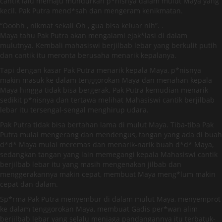
cantik lalu memaju mundurkan p*nisnya dalam mulut Maya yang
kecil. Pak Putra mend*sah dan mengeram kenikmatan.
“Ooohh , nikmat sekali Oh , gua bisa keluar nih”. .
Maya tahu Pak Putra akan mengalami ejak*lasi di dalam
mulutnya. Kembali mahasiswi berjilbab lebar yang berkulit putih
dan cantik itu meronta berusaha menarik kepalanya.
Tapi dengan kasar Pak Putra menarik kepala Maya, p*nisnya
makin masuk ke dalam tenggorokan Maya dan menahan kepala
Maya hingga tidak bisa bergerak. Pak Putra kemudian menarik
sedikit p*nisnya dan tertawa melihat Mahasiswi cantik berjilbab
lebar itu tersengal-sengal menghirup udara.
Pak Putra tidak bisa bertahan lama di mulut Maya. Tiba-tiba Pak
Putra mulai mengerang dan mendengus, tangan yang ada di buah
d*d* Maya mulai meremas dan menarik-narik buah d*d* Maya,
sedangkan tangan yang lain memegangi kepala Mahasiswi cantik
berjilbab lebar itu yang masih mengenakan jilbab dan
menggerakannya makin cepat, membuat Maya meng*lum makin
cepat dan dalam.
Sp*rma Pak Putra menyembur di dalam mulut Maya, menyemprot
ke dalam tenggorokan Maya, membuat Gadis per*wan alim
berjilbab lebar yang selalu menjaga pandangannya itu terbatuk-