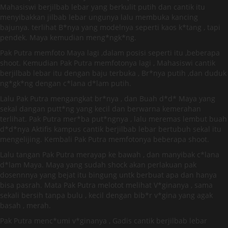
Mahasiswi berjilbab lebar yang berkulit putih dan cantik itu
menyibakkan jilbab lebar ungunya lalu membuka kancing
bajunya. terlihat B*nya yang modelnya seperti kaos k*tang , tapi
pendek. Maya kemudian meng*ngk*ng.
Pak Putra memfoto Maya lagi ,dalam posisi seperti itu ,beberapa
shoot. Kemudian Pak Putra memfotonya lagi , Mahasiswi cantik
berjilbab lebar itu dengan baju terbuka , Br*nya putih ,dan duduk
ng*gk*ng dengan c*lana d*lam putih.
Lalu Pak Putra mengangkat br*nya , dan Buah d*d* Maya yang
sekal dangan putt*ng yang kecil dan berwarna kemerahan
terlihat. Pak Putra mer*ba put*ngnya , lalu meremas lembut buah
d*d*nya Aktifis kampus cantik berjilbab lebar bertubuh sekal itu
mengelijing. Kembali Pak Putra memfotonya beberapa shoot.
Lalu tangan Pak Putra merayap ke bawah , dan manyibak c*lana
d*lam Maya. Maya yang sudah shock akan perlakuan pak
dosennnya yang bejat itu bingung untk berbuat apa dan hanya
bisa pasrah. Mata Pak Putra melotot melihat V*ginanya , sama
sekali bersih tanpa bulu , kecil dengan bib*r v*gina yang agak
basah , merah.
Pak Putra menc*umi v*ginanya , Gadis cantik berjilbab lebar