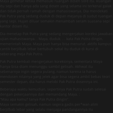
Maya gemetar ketika memasuki ruangan dosen sore itu. Ruangan
itu sepi dan hanya ada sang dosen yang selama ini terkenal galak
dan tidak pernah ramah dengan mahasiswanya. Dia mendekati
Pak Putra yang sedang duduk di depan mejanya di sudut ruangan
yang sepi. Hujan diluar semakin menambah seram suasana sepi
kantor dosen itu.
Dia menetap Pak Putra yang sedang mengerjakan koreksi jawaban
ujian mahasiswanya. . Maya, duduk. . . kata Pak Putra dingin,
memerintah Maya. Maya pun hanya bisa menurut. aktifis kampus
cantik berjilbab lebar bertubuh sekal itu duduk di kursi di
seberang meja Pak Putra.
Pak Putra kembali mengerjakan koreksinya, sementara Maya
hanya bisa diam menunggu sambil gelisah. Akhwat itu
sebenarnya ingin segera pulang, namun karena ia harus
mendosen nilainya yang jelek agar bisa segera ambil bebas teori
semester depan, dia harus melobi Pak Putra dosennya ini.
Beberapa waktu kemudian, sepertinya Pak Putra sudah selesai
dengan pekerjaannya dan memandang Maya. :
“Mau apa kamu? tanya Pak Putra dingin”.
Maya semakin gelisah, namun segera gadis per*wan alim
berjilbab lebar yang selalu menjaga pandangannya itu