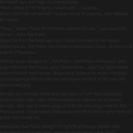
berwajah ayu dan lugu itu mengelijing.
“Wah , Maya m*m*k kamu harum yah”. . katanya.
Maya diam tak menjawab. Tangan Maya di pegang , dan dibawa
ke bawah
“Maya , sibak c*lana d*lam kamu seperti ini yah , saya mau foto
kamu”. . kata Pak Putra.
Maya tak bisa berbuat apa apa , selain memenuhi kemauan
dosennya itu. Pak Putra memfotonya beberapa shoot , terutama di
bagian v*ginanya.
Setelah puas dengan itu , Pak Putra , membuka celananya , dan
juga kolornya. Pen*snya yang hitam besar , ngac*ng tegak sekali.
Maya melotot melihatnya. Maya yang selama ini selalu menjaga
pandangannya belum pernah sekalipun melihat p*nis laki-laki
secara lansung.
Pernah dia melihat sekali dua kali video p*rn* dari laptopnya
karena ingin tahu, tapi melihat langsung seperti ini ia belum
pernah. Apa lagi di video yang ia lihat tak ada yang sebesar Pak
Putra punya. Shock sekali Mahasiswi berjilbab lebar yang berkulit
putih dan cantik itu .
Kemudian Pak Putra meng*c*k ng*c*k p*nisnya sendiri dan
mendekati Gadis per*wan alim berjilbab lebar yang selalu