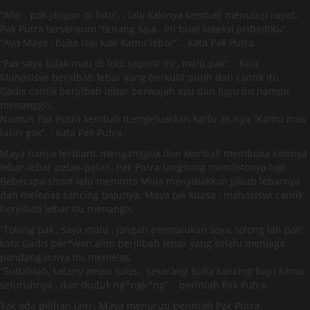
“Ahh , pak jangan di foto”. . lalu kakinya kembali menutup rapat.
Pak Putra tersenyum “tenang saja , ini buat koleksi pribadiKu”. . .
“Ayo Maya , buka lagi kaki kamu lebar”. . kata Pak Putra.
“Pak saya tidak mau di foto seperti ini , malu pak”. . kata
Mahasiswi berjilbab lebar yang berkulit putih dan cantik itu .
Gadis cantik berjilbab lebar berwajah ayu dan lugu itu hampir
menanggis.
Namun Pak Putra kembali mengeluarkan kartu as-nya “Kamu mau
lulus gak”. . kata Pak Putra.
Maya hanya terdiam, mengangguk dan kembali membuka kakinya
lebar-lebar pelan-pelan. Pak Putra langsung memfotonya lagi.
Beberapa shoot lalu meminta Miila menyibakkan jilbab lebarnya
dan melepas kancing bajunya. Maya tak kuasa , mahasiswi cantik
berjilbab lebar itu menangis ,
“Tolong pak , saya malu , jangan permalukan saya, tolong lah pak”
kata Gadis per*wan alim berjilbab lebar yang selalu menjaga
pandangannya itu memelas.
“Sudahlah, katany amau lulus.. sekarang buka kancing baju kamu
seluruhnya , dan duduk ng*ngk*ng”. . perintah Pak Putra.
Tak ada pilihan lain , Maya menuruti perintah Pak Putra.