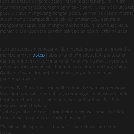
Pak Putra terus bergerak pelan , Maya mulai tenang. Pak Putra
trus mengoyang pelan. “aghh aghh sakit pak”. . . Tapi Pak Putra tak
peduli. Terus mengoyang dengan pelan. Sampai Pak Putra merasa
sudah hampir sampai di puncak kenikmatannya , ,dan mulai
mengoyang cepat , dan menghentak hentak. Ini membuat Maya
menjerit jerit kesakitan aggghh sakit pelan pelan , aghhhh sakit. . .
Pak Putra , terus mengoyang , dan mendengus. Dan akhirnya dia
membenamkan
bokep
habis b*tang p*nisnya , lalu Dia tegang.
dan menumpahkan sp*rmanya di l*ang v*gina Maya. Perlahan
p*nis besarnya mengecil , dan mulai di cabut dari l*ang v*gina
Gadis per*wan alim berjilbab lebar yang selalu menjaga
pandangannya itu .
Sp*rma Pak Putra turut mengalir keluar , bersamaan p*nisnya.
Maya lemas sekali , dan nafasnya tersenggal , mahasiswi cantik
berjilbab lebar itu terisak menangis sejadi-jadinya. Pak Putra
tertawa sambil berkata,
“Iyah saya tahu , m*m*k kamu belum terbiasa sama k*nt*lKu ,
besok besok pasti m*m*k kamu biasa koq”. . .
“Besok besok , Apa maksud bapak”. . kata Maya sambil terus
terisak.