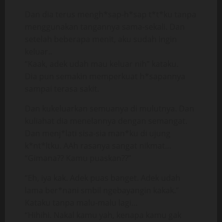
Dan dia terus mengh*sap-h*sap t*t*ku tanpa
menggunakan tangannya sama-sekali. Dan
setelah beberapa menit, aku sudah ingin
keluar..
“Kaak, adek udah mau keluar nih” kataku.
Dia pun semakin memperkuat h*sapannya
sampai terasa sakit.
Dan kukeluarkan semuanya di mulutnya. Dan
kuliahat dia menelannya dengan semangat.
Dan menj*lati sisa-sia man*ku di ujung
k*nt*ltku. AAh rasanya sangat nikmat…
“Gimana?? Kamu puaskan??”
“Eh, iya kak. Adek puas banget. Adek udah
lama ber*nani smbil ngebayangin kakak.”
Kataku tanpa malu-malu lagi…
“Hihihi. Nakal kamu yah, kenapa kamu gak