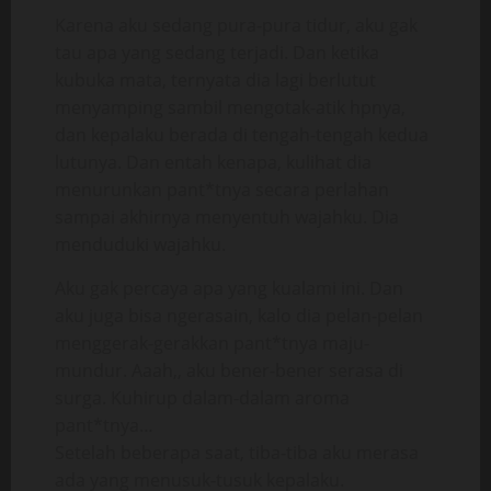
Karena aku sedang pura-pura tidur, aku gak
tau apa yang sedang terjadi. Dan ketika
kubuka mata, ternyata dia lagi berlutut
menyamping sambil mengotak-atik hpnya,
dan kepalaku berada di tengah-tengah kedua
lutunya. Dan entah kenapa, kulihat dia
menurunkan pant*tnya secara perlahan
sampai akhirnya menyentuh wajahku. Dia
menduduki wajahku.
Aku gak percaya apa yang kualami ini. Dan
aku juga bisa ngerasain, kalo dia pelan-pelan
menggerak-gerakkan pant*tnya maju-
mundur. Aaah,, aku bener-bener serasa di
surga. Kuhirup dalam-dalam aroma
pant*tnya…
Setelah beberapa saat, tiba-tiba aku merasa
ada yang menusuk-tusuk kepalaku.