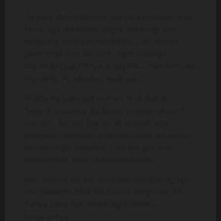
Tp yang didudukinnya ternyata bantalku, dan
lama juga dia disitu. Begitu dia pergi, aku
langsung menciumi bantalku. Dan aroma
pant*tnya pun tercium . Ingin rasanya
didudukin pant*tnya di wajahku. Dan ternyata
impianku itu kejadian esoknya…
Waktu itu kami lagi nonton tv di dapur.
Seperti biasanya dia hanya mengenakan c*
dan br*. Karena hari itu di sekolah ada
pelajaran olahraga, badanku udah kecapean,
dan kepingin istirahat. Tapi aku gak mau
melewatkan saat-saat bersama dia.
Jadi, karena dia liat aku terus-terusan nguap,
dia nawarin untuk tiduran di pangkuan dia.
Tanpa basa-basi langsung kuterima
tawarannya.