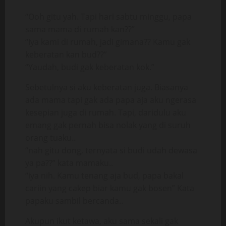
“Ooh gitu yah. Tapi hari sabtu minggu, papa
sama mama di rumah kan??”
“Iya kami di rumah, jadi gimana?? Kamu gak
keberatan kan bud??”
“Yaudah, budi gak keberatan kok.”
Sebetulnya si aku keberatan juga. Biasanya
ada mama tapi gak ada papa aja aku ngerasa
kesepian juga di rumah. Tapi, daridulu aku
emang gak pernah bisa nolak yang di suruh
orang tuaku..
“nah gitu dong, ternyata si budi udah dewasa
ya pa??” kata mamaku..
“iya nih. Kamu tenang aja bud, papa bakal
cariin yang cakep biar kamu gak bosen” Kata
papaku sambil bercanda..
Akupun ikut ketawa, aku sama sekali gak