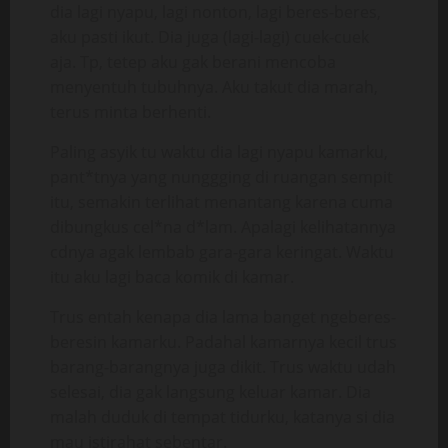
dia lagi nyapu, lagi nonton, lagi beres-beres,
aku pasti ikut. Dia juga (lagi-lagi) cuek-cuek
aja. Tp, tetep aku gak berani mencoba
menyentuh tubuhnya. Aku takut dia marah,
terus minta berhenti.
Paling asyik tu waktu dia lagi nyapu kamarku,
pant*tnya yang nunggging di ruangan sempit
itu, semakin terlihat menantang karena cuma
dibungkus cel*na d*lam. Apalagi kelihatannya
cdnya agak lembab gara-gara keringat. Waktu
itu aku lagi baca komik di kamar.
Trus entah kenapa dia lama banget ngeberes-
beresin kamarku. Padahal kamarnya kecil trus
barang-barangnya juga dikit. Trus waktu udah
selesai, dia gak langsung keluar kamar. Dia
malah duduk di tempat tidurku, katanya si dia
mau istirahat sebentar.