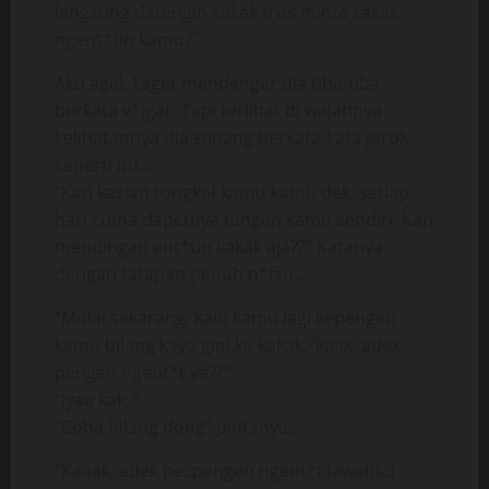
langsung datengin kakak trus minta kakak
ngent*tin kamu?”
Aku agak kaget mendengar dia tiba-tiba
berkata v*lgar. Tapi terlihat di wajahnya
kelihatannya dia senang berkata-kata jorok
seperti itu…
“Kan kasian tongkol kamu kamu dek, setiap
hari cuma dapetnya tangan kamu sendiri. Kan
mendingan ent*tin kakak aja??” Katanya
dengan tatapan penuh n*fsu..
“Mulai sekarang, kalo kamu lagi kepengen
kamu bilang kaya gini ke kakak, ‘kaak, adek
pengen ngent*t ya??”
“Iyaa kak..”
“Coba bilang dong” pintanya…
“Kaaak, adek pe..pengen ngent*t jawabku