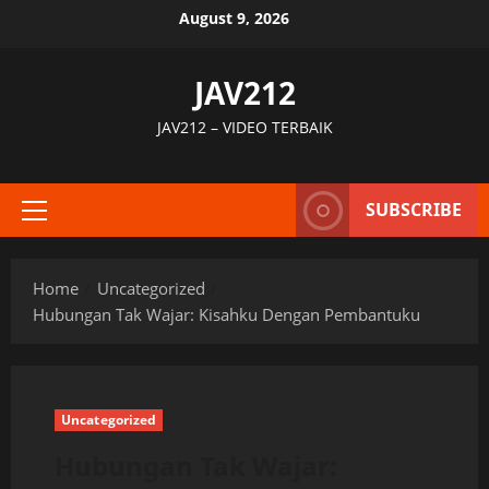
Skip
August 9, 2026
to
content
JAV212
JAV212 – VIDEO TERBAIK
SUBSCRIBE
Primary
Menu
Home
Uncategorized
Hubungan Tak Wajar: Kisahku Dengan Pembantuku
Uncategorized
Hubungan Tak Wajar: