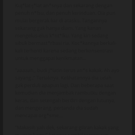
Kuj*lat-j*lat an*snya dan sekarang dengan
penuh n*fsu, dan penuh kerinduan. Dia pun
mulai bergerak liar di atasku. Tangannya
sekarang gak hanya diam. Yang kanan
mengelus-elus k*nt*lku. Yang kiri sedang
sibuk bermast*rbasi ria. Koc*kannya berkali-
kali terhenti karena sedang berkonsentrasi
untuk menggapai kenikmatan…
“aaaaah,, budi j*latin terus an*s kakak. Ah ayo
sayang..” Teriaknya. Kelihatannya dia udah
gak perduli apapun lagi. Dan beberapa saat
kemudian dia menjambak rambutku dengan
keras, dan setengah berdiri dengan lutunya,
dan mengerang, pertanda dia sudah
mencapai org*sme…
“Makasih yah dek, sekarang giliran kakak yang