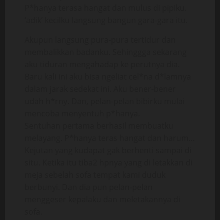
P*hanya terasa hangat dan mulus di pipiku.
‘adik’ kecilku langsung bangun gara-gara itu.
Akupun langsung pura-pura tertidur dan
membalikkan badanku. Sehinggga sekarang
aku tiduran mengahadap ke perutnya dia.
Baru kali ini aku bisa ngeliat cel*na d*lamnya
dalam jarak sedekat ini. Aku bener-bener
udah h*rny. Dan, pelan-pelan bibirku mulai
mencoba menyentuh p*hanya.
Sentuhan pertama berhasil membuatku
melayang. P*hanya teras hangat dan harum…
Kejutan yang kudapat gak berhenti sampai di
situ. Ketika itu tiba2 hpnya yang di letakkan di
meja sebelah sofa tempat kami duduk
berbunyi. Dan dia pun pelan-pelan
menggeser kepalaku dan meletakannya di
sofa.