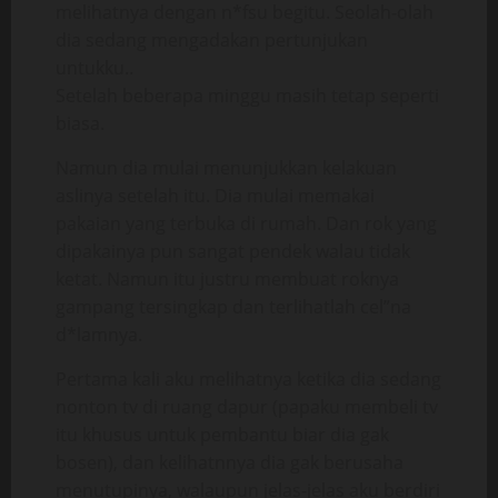
melihatnya dengan n*fsu begitu. Seolah-olah
dia sedang mengadakan pertunjukan
untukku..
Setelah beberapa minggu masih tetap seperti
biasa.
Namun dia mulai menunjukkan kelakuan
aslinya setelah itu. Dia mulai memakai
pakaian yang terbuka di rumah. Dan rok yang
dipakainya pun sangat pendek walau tidak
ketat. Namun itu justru membuat roknya
gampang tersingkap dan terlihatlah cel”na
d*lamnya.
Pertama kali aku melihatnya ketika dia sedang
nonton tv di ruang dapur (papaku membeli tv
itu khusus untuk pembantu biar dia gak
bosen), dan kelihatnnya dia gak berusaha
menutupinya, walaupun jelas-jelas aku berdiri