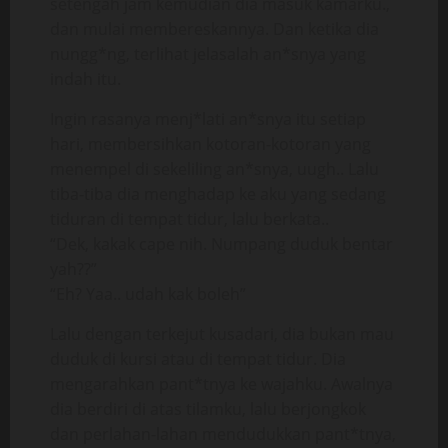
setengah jam kemudian dia masuk kamarku.,
dan mulai membereskannya. Dan ketika dia
nungg*ng, terlihat jelasalah an*snya yang
indah itu.
Ingin rasanya menj*lati an*snya itu setiap
hari, membersihkan kotoran-kotoran yang
menempel di sekeliling an*snya, uugh.. Lalu
tiba-tiba dia menghadap ke aku yang sedang
tiduran di tempat tidur, lalu berkata..
“Dek, kakak cape nih. Numpang duduk bentar
yah??”
“Eh? Yaa.. udah kak boleh”
Lalu dengan terkejut kusadari, dia bukan mau
duduk di kursi atau di tempat tidur. Dia
mengarahkan pant*tnya ke wajahku. Awalnya
dia berdiri di atas tilamku, lalu berjongkok
dan perlahan-lahan mendudukkan pant*tnya,