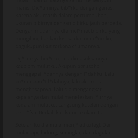
muasin kamu” katanya sambil tersenyum
manis. Dic*uminya bib*rku dengan ganas.
Karena aku masih dalam pertumbuhan,
ukuran bibirnya dengan bibirku jauh berbeda.
Dengan mudahnya dia mel*mat bibirku yang
mungil ini, bahkan ketika dia menc*umku,
dagukupun ikut terkena c*umannya.
Dij*latinya bib*rku, lalu dimasukkannya
kedalam mulutku. Akupun berusaha
menggapai l*dahnya dengan l*dahku. Lalu
ku*mut-em*t l*dahnya, lalu aku mulai
mengh*sapnya. Lalu dia mengangkat
kepalanya dan mulai meneteskan l*urnya
kedalam mulutku. Langsung kutelan dengan
bern*fsu. Berkali-kali kami lakukan itu.
Setelah itu dia mulai menj*latiku lagi. Dari
mulai pipi, hidung, keningku, dan daguku.