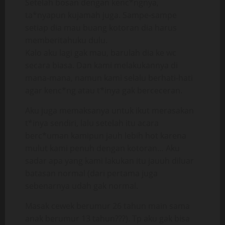
Setelah bosan dengan kenc*ngnya,
ta*nyapun kujamah juga. Sampe-sampe
setiap dia mau buang kotoran dia harus
memberitahuku dulu.
Kalo aku lagi gak mau, barulah dia ke wc
secara biasa. Dan kami melakukannya di
mana-mana, namun kami selalu berhati-hati
agar kenc*ng atau t*inya gak berceceran.
Aku juga memaksanya untuk ikut merasakan
t*inya sendiri, lalu setelah itu acara
berc*uman kamipun jauh lebih hot karena
mulut kami penuh dengan kotoran… Aku
sadar apa yang kami lakukan itu jauuh diluar
batasan normal (dari pertama juga
sebenarnya udah gak normal.
Masak cewek berumur 26 tahun main sama
anak berumur 13 tahun???). Tp aku gak bisa