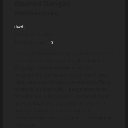
Kisahku Dengan
Pembantuku
dxwfc
December 19, 2025
15 minutes read
0
Halo, namaku budi. Sekarang aku berumur 23
tahun dan sedang menyelesaikan kuliahku.
Yang ingin kuceritakan disini adalah
pengalaman luar biasaku ketika masih smp
kelas kelas satu bersama pembantuku. Terus
terang kalau dipikir-pikir, pengalamanku itu
bisa dibilang cukup mustahil terjadi di dunia
nyata, bahkan aku juga mungkin akan sulit
percaya seandainya ada orang yang
menceritakan cerita ini padaku. Dan beginilah
ceritanya….