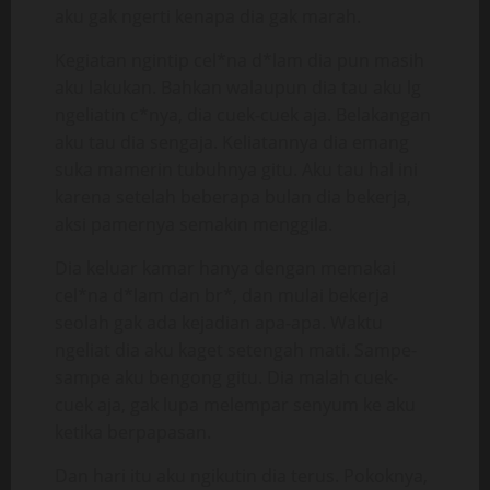
aku gak ngerti kenapa dia gak marah.
Kegiatan ngintip cel*na d*lam dia pun masih
aku lakukan. Bahkan walaupun dia tau aku lg
ngeliatin c*nya, dia cuek-cuek aja. Belakangan
aku tau dia sengaja. Keliatannya dia emang
suka mamerin tubuhnya gitu. Aku tau hal ini
karena setelah beberapa bulan dia bekerja,
aksi pamernya semakin menggila.
Dia keluar kamar hanya dengan memakai
cel*na d*lam dan br*, dan mulai bekerja
seolah gak ada kejadian apa-apa. Waktu
ngeliat dia aku kaget setengah mati. Sampe-
sampe aku bengong gitu. Dia malah cuek-
cuek aja, gak lupa melempar senyum ke aku
ketika berpapasan.
Dan hari itu aku ngikutin dia terus. Pokoknya,