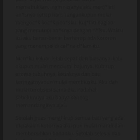
memabukkan, ingin rasanya aku menj*lati
an*snya setiap hari. Tangankupun mulai
mengoc*k-koc*k pen*sku. Kuj*lati bagian
yang menutupi an*snya dengan n*fsu. Waktu
itu aku benar-benar berharap ada kotoran
yang menempel di cel*na d*lam itu.
Man*ku keluar lebih cepat dari biasanya. Lalu
akupun mulai menciumi bajunya. Kuhirup
aroma tubuhnya, ketiaknya dan bau
keringatnyapun mulai membiusku. Aku dah
mulai terobsesi sama dia. Padahal
sebelumnya aku hanya seneng
memandanginya aja…
Setelah puas menghirup semua bau yang ada
di pakaian kotornya aku pun mulai mandi dan
membersihkan badanku. Setelah selesai dan