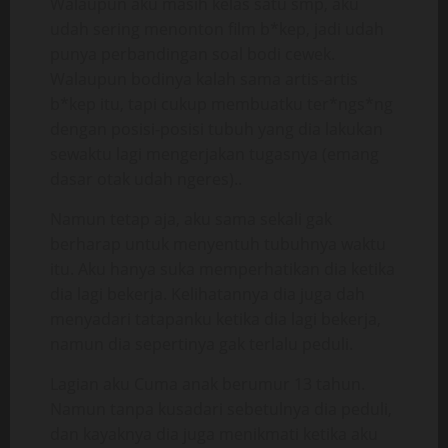
Walaupun aku masih kelas satu smp, aku
udah sering menonton film b*kep, jadi udah
punya perbandingan soal bodi cewek.
Walaupun bodinya kalah sama artis-artis
b*kep itu, tapi cukup membuatku ter*ngs*ng
dengan posisi-posisi tubuh yang dia lakukan
sewaktu lagi mengerjakan tugasnya (emang
dasar otak udah ngeres)..
Namun tetap aja, aku sama sekali gak
berharap untuk menyentuh tubuhnya waktu
itu. Aku hanya suka memperhatikan dia ketika
dia lagi bekerja. Kelihatannya dia juga dah
menyadari tatapanku ketika dia lagi bekerja,
namun dia sepertinya gak terlalu peduli.
Lagian aku Cuma anak berumur 13 tahun.
Namun tanpa kusadari sebetulnya dia peduli,
dan kayaknya dia juga menikmati ketika aku