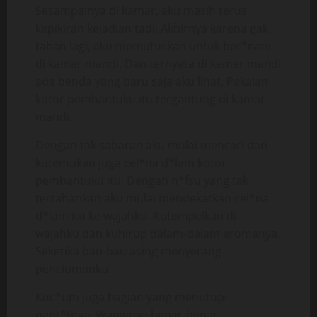
Sesampainya di kamar, aku masih terus
kepikiran kejadian tadi. Akhirnya karena gak
tahan lagi, aku memutuskan untuk ber*nani
di kamar mandi. Dan ternyata di kamar mandi
ada benda yang baru saja aku lihat. Pakaian
kotor pembantuku itu tergantung di kamar
mandi.
Dengan tak sabaran aku mulai mencari dan
kutemukan juga cel*na d*lam kotor
pembantuku itu. Dengan n*fsu yang tak
tertahankan aku mulai mendekatkan cel*na
d*lam itu ke wajahku. Kutempelkan di
wajahku dan kuhirup dalam-dalam aromanya.
Seketika bau-bau asing menyerang
penciumanku.
Kuc*um juga bagian yang menutupi
pant*tnya. Wanginya benar-benar