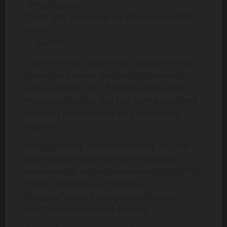
dengan gugup…
“Naah, gitu yah bilangnya. Ntar kakak ent*tin
kamu.”
“i…iya kak.”
Lalu karena aku sudah cape, akupun tertidur
sambil berpelukan dengan dia. Kami udah
kaya suami istri aja… Sejak itu, kami sering
melakukan itu lagi. Dan kalo kami gak sedang
ber‘main’ pun dia tetap aja gak memakai
bajunya.
Aku juga sering ikut mandi bareng dia. Dan
karena udah sangat terobsesi sama dia,
kotorannya pun bisa membuatku ter*ngs*ng.
Hampir tiap hari aku minta dia
mengenc*ngiku. Kadang kutelan semua
kenc*ngnya sampai gak bersisa.