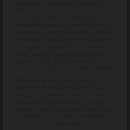
yang sekarang gak terhalang oleh cel*na
d*lam, ke wajahku.
Dan dia juga melebarkan b*lahan pant*tnya
dengan kedua tangannya, seolah-oleh ingin
menempelkan an*snya ke wajahku. an*snya
menempel tepat di bibirku. Badanku bergetar
karena gembira, dan ga*rah. Pertama-tama
kucium mesra an*snya, dan pembantuku
itupun mulai mend*sah. Kucium lagi
pinggiran-pinggiran an*snya dengan lembut.
perlahan-lahan kujulurkan lidahku dan
kuj*latin sekeliling an*snya, dan dia pun
menggelinjang kegelian. Lalu kutusukkan
secara perlahan lidahku ke an*snya. AAAh,
sentuhan pertama yang bakal kuingat sampe
tua. An*snya rasanya agak pahit trus aneh
gitu, susah deh ngejelaskannya.