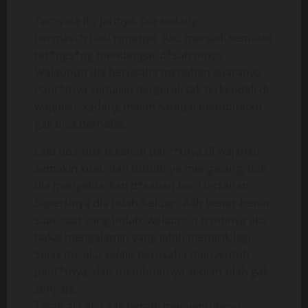
Ternyata itu jarinya. Dia sedang
bermast*rbasi rupanya. Aku menjadi semakin
ter*ngs*ng mendengar d*sahannya.
Walaupun dia berusaha menahan suaranya.
Pant*tnya semakin bergerak tak terkendali di
wajahku, kadang malah sampai membuatku
gak bisa bernafas.
Lalu tiba-tiba tekanan pant*tnya di wajahku
semakin kuat, dan tubuhnya mengejang, dan
dia mengeluarkan d*sahan kecil tertahan.
Sepertinya dia udah ‘keluar’. Aah benar-benar
saat-saat yang indah, walaupun nantinya aku
bakal mengalamin yang lebih menarik lagi…
Sejak itu, aku selalu berusaha menyentuh
pant*tnya, dan membuatnya seolah-olah gak
sengaja.
Tetap aja aku gak berani menyentuhnya