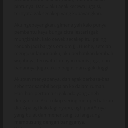
pintunya. Dan… aku agak kecewa juga si,
ternyata gak secakep yang kubayangkan.
Aku ngebayangkan, gimana yah kalo punya
pembantu kaya bunga citra lestari (gak
mungkinlah, kalo cewek secakep itu, paling
rendah jadi barges om-om J).. Huehe, setelah
mengusir lamunanku, aku perhatikan kembali
wajahnya, ternyata lumayan manis juga, dan
badannya juga cukup bagus dan agak tinggi.
Akupun menyapanya, dan agak berbasa-basi
sebentar sambil berjalan ke dalam rumah..
Hari-hari pertama si gak ada yang aneh
dengan dia. Aku cukup sering memperhatikan
dia. Apalagi kalo lagi nyapu, ugh pant*tnya
yang bulat dan menantang itu langsung
membusung dengan bangganya.