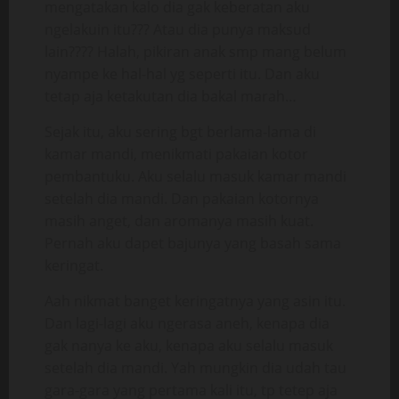
mengatakan kalo dia gak keberatan aku
ngelakuin itu??? Atau dia punya maksud
lain???? Halah, pikiran anak smp mang belum
nyampe ke hal-hal yg seperti itu. Dan aku
tetap aja ketakutan dia bakal marah…
Sejak itu, aku sering bgt berlama-lama di
kamar mandi, menikmati pakaian kotor
pembantuku. Aku selalu masuk kamar mandi
setelah dia mandi. Dan pakaian kotornya
masih anget, dan aromanya masih kuat.
Pernah aku dapet bajunya yang basah sama
keringat.
Aah nikmat banget keringatnya yang asin itu.
Dan lagi-lagi aku ngerasa aneh, kenapa dia
gak nanya ke aku, kenapa aku selalu masuk
setelah dia mandi. Yah mungkin dia udah tau
gara-gara yang pertama kali itu, tp tetep aja