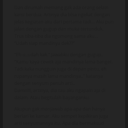
Dan dirumah memang gak ada orang selain
kami berdua. Artinya dia bisa ngeliat dengan
jelas kegiatan aku dari pertama tadi… Aku pun
jalan dengan gugup dan muka tertunduk.
Trus tiba-tiba dia ngomong sama aku…
“Udah siap mandinya dek??”
“Eh u..udah kak.” Jawabku dengan gugup..
“Kamu kaya cewek aja mandinya lama banget.
Tadi kaka nungguin juga di depan pintu, eh
rupanya masih lama mandinya..” katanya
dengan senyum penuh arti..
Damn!!!, artinya, dia tau aku ngapain aja di
dalam. Atau begitulah bayanganku.
Akupun gak menjawab apa-apa dan hanya
berlari ke kamar. Aku sempet kepikiran juga
arti senyumannya itu. Apa dia bermaksud