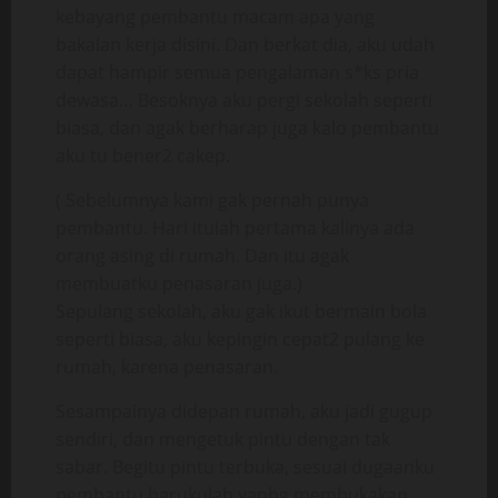
kebayang pembantu macam apa yang
bakalan kerja disini. Dan berkat dia, aku udah
dapat hampir semua pengalaman s*ks pria
dewasa… Besoknya aku pergi sekolah seperti
biasa, dan agak berharap juga kalo pembantu
aku tu bener2 cakep.
( Sebelumnya kami gak pernah punya
pembantu. Hari itulah pertama kalinya ada
orang asing di rumah. Dan itu agak
membuatku penasaran juga.)
Sepulang sekolah, aku gak ikut bermain bola
seperti biasa, aku kepingin cepat2 pulang ke
rumah, karena penasaran.
Sesampainya didepan rumah, aku jadi gugup
sendiri, dan mengetuk pintu dengan tak
sabar. Begitu pintu terbuka, sesuai dugaanku
pembantu barukulah yanbg membukakan