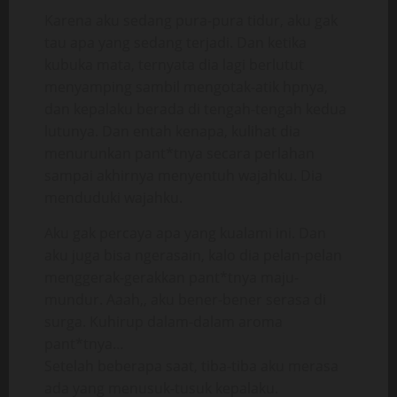
Karena aku sedang pura-pura tidur, aku gak
tau apa yang sedang terjadi. Dan ketika
kubuka mata, ternyata dia lagi berlutut
menyamping sambil mengotak-atik hpnya,
dan kepalaku berada di tengah-tengah kedua
lutunya. Dan entah kenapa, kulihat dia
menurunkan pant*tnya secara perlahan
sampai akhirnya menyentuh wajahku. Dia
menduduki wajahku.
Aku gak percaya apa yang kualami ini. Dan
aku juga bisa ngerasain, kalo dia pelan-pelan
menggerak-gerakkan pant*tnya maju-
mundur. Aaah,, aku bener-bener serasa di
surga. Kuhirup dalam-dalam aroma
pant*tnya…
Setelah beberapa saat, tiba-tiba aku merasa
ada yang menusuk-tusuk kepalaku.