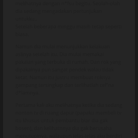
melihatnya dengan n*fsu begitu. Seolah-olah
dia sedang mengadakan pertunjukan
untukku..
Setelah beberapa minggu masih tetap seperti
biasa.
Namun dia mulai menunjukkan kelakuan
aslinya setelah itu. Dia mulai memakai
pakaian yang terbuka di rumah. Dan rok yang
dipakainya pun sangat pendek walau tidak
ketat. Namun itu justru membuat roknya
gampang tersingkap dan terlihatlah cel”na
d*lamnya.
Pertama kali aku melihatnya ketika dia sedang
nonton tv di ruang dapur (papaku membeli tv
itu khusus untuk pembantu biar dia gak
bosen), dan kelihatnnya dia gak berusaha
menutupinya, walaupun jelas-jelas aku berdiri