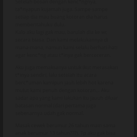
Setelah bosan dengan kenc*ngnya,
ta*nyapun kujamah juga. Sampe-sampe
setiap dia mau buang kotoran dia harus
memberitahuku dulu.
Kalo aku lagi gak mau, barulah dia ke wc
secara biasa. Dan kami melakukannya di
mana-mana, namun kami selalu berhati-hati
agar kenc*ng atau t*inya gak berceceran.
Aku juga memaksanya untuk ikut merasakan
t*inya sendiri, lalu setelah itu acara
berc*uman kamipun jauh lebih hot karena
mulut kami penuh dengan kotoran… Aku
sadar apa yang kami lakukan itu jauuh diluar
batasan normal (dari pertama juga
sebenarnya udah gak normal.
Masak cewek berumur 26 tahun main sama
anak berumur 13 tahun???). Tp aku gak bisa