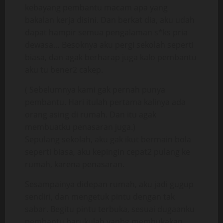
kebayang pembantu macam apa yang
bakalan kerja disini. Dan berkat dia, aku udah
dapat hampir semua pengalaman s*ks pria
dewasa… Besoknya aku pergi sekolah seperti
biasa, dan agak berharap juga kalo pembantu
aku tu bener2 cakep.
( Sebelumnya kami gak pernah punya
pembantu. Hari itulah pertama kalinya ada
orang asing di rumah. Dan itu agak
membuatku penasaran juga.)
Sepulang sekolah, aku gak ikut bermain bola
seperti biasa, aku kepingin cepat2 pulang ke
rumah, karena penasaran.
Sesampainya didepan rumah, aku jadi gugup
sendiri, dan mengetuk pintu dengan tak
sabar. Begitu pintu terbuka, sesuai dugaanku
pembantu barukulah yanbg membukakan