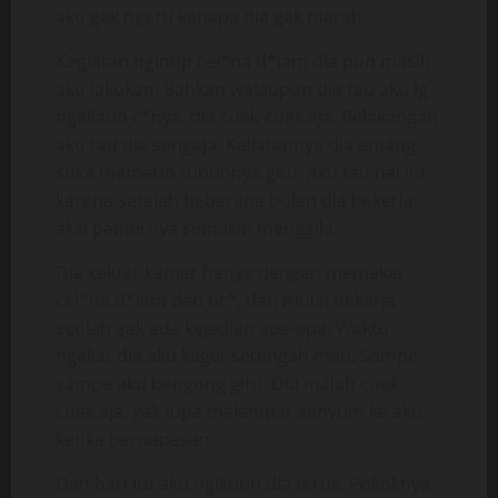
aku gak ngerti kenapa dia gak marah.
Kegiatan ngintip cel*na d*lam dia pun masih
aku lakukan. Bahkan walaupun dia tau aku lg
ngeliatin c*nya, dia cuek-cuek aja. Belakangan
aku tau dia sengaja. Keliatannya dia emang
suka mamerin tubuhnya gitu. Aku tau hal ini
karena setelah beberapa bulan dia bekerja,
aksi pamernya semakin menggila.
Dia keluar kamar hanya dengan memakai
cel*na d*lam dan br*, dan mulai bekerja
seolah gak ada kejadian apa-apa. Waktu
ngeliat dia aku kaget setengah mati. Sampe-
sampe aku bengong gitu. Dia malah cuek-
cuek aja, gak lupa melempar senyum ke aku
ketika berpapasan.
Dan hari itu aku ngikutin dia terus. Pokoknya,