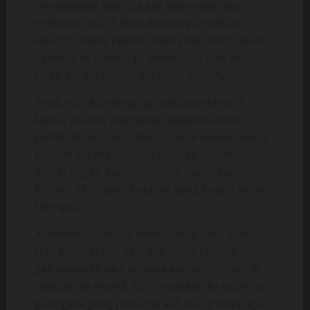
mengatakan kalo dia gak keberatan aku
ngelakuin itu??? Atau dia punya maksud
lain???? Halah, pikiran anak smp mang belum
nyampe ke hal-hal yg seperti itu. Dan aku
tetap aja ketakutan dia bakal marah…
Sejak itu, aku sering bgt berlama-lama di
kamar mandi, menikmati pakaian kotor
pembantuku. Aku selalu masuk kamar mandi
setelah dia mandi. Dan pakaian kotornya
masih anget, dan aromanya masih kuat.
Pernah aku dapet bajunya yang basah sama
keringat.
Aah nikmat banget keringatnya yang asin itu.
Dan lagi-lagi aku ngerasa aneh, kenapa dia
gak nanya ke aku, kenapa aku selalu masuk
setelah dia mandi. Yah mungkin dia udah tau
gara-gara yang pertama kali itu, tp tetep aja