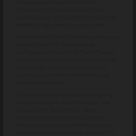
Sampai-sampai wajahku basah kena
j*latannya. Dan dia pun mulai mel*dahi
wajahku dengan gemas. Aku hanya diam aja
menikmati segala perlakuannya padaku.
Perlahan-lahan j*latan-j*latannya mulai turun
keleher, lalu ked*d* dan sampai ke
put*ngkupun dij*lat-dan dih*sap-h*sapnya.
Dan tangannya mer*ba-r*ba put*ngku yang
satunya ladi… Setelah itu, dia membuka
celanku sampai terlihatlah k*nt*lku yang
masih kecil mungil ini.
Dan dia membuka mulutnya dan langsung
memasukkannya ke dalam mulutnya. Aah
rasanya bener-bener nikmat. Setiap
sedotannya membuat seluruh tubuhku
menegang. Dan tanpa sadar tangankupun
mulai menarik-narik wajahnya dengan n*fsu.