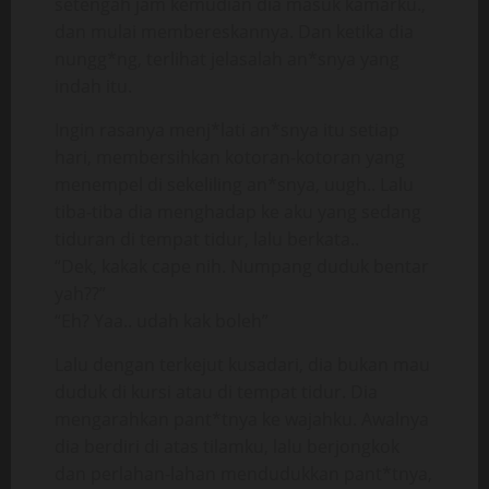
setengah jam kemudian dia masuk kamarku.,
dan mulai membereskannya. Dan ketika dia
nungg*ng, terlihat jelasalah an*snya yang
indah itu.
Ingin rasanya menj*lati an*snya itu setiap
hari, membersihkan kotoran-kotoran yang
menempel di sekeliling an*snya, uugh.. Lalu
tiba-tiba dia menghadap ke aku yang sedang
tiduran di tempat tidur, lalu berkata..
“Dek, kakak cape nih. Numpang duduk bentar
yah??”
“Eh? Yaa.. udah kak boleh”
Lalu dengan terkejut kusadari, dia bukan mau
duduk di kursi atau di tempat tidur. Dia
mengarahkan pant*tnya ke wajahku. Awalnya
dia berdiri di atas tilamku, lalu berjongkok
dan perlahan-lahan mendudukkan pant*tnya,