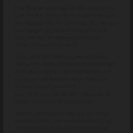
Dan dirumah memang gak ada orang selain
kami berdua. Artinya dia bisa ngeliat dengan
jelas kegiatan aku dari pertama tadi… Aku pun
jalan dengan gugup dan muka tertunduk.
Trus tiba-tiba dia ngomong sama aku…
“Udah siap mandinya dek??”
“Eh u..udah kak.” Jawabku dengan gugup..
“Kamu kaya cewek aja mandinya lama banget.
Tadi kaka nungguin juga di depan pintu, eh
rupanya masih lama mandinya..” katanya
dengan senyum penuh arti..
Damn!!!, artinya, dia tau aku ngapain aja di
dalam. Atau begitulah bayanganku.
Akupun gak menjawab apa-apa dan hanya
berlari ke kamar. Aku sempet kepikiran juga
arti senyumannya itu. Apa dia bermaksud