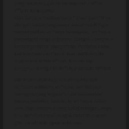
yang sekarang gak terhalang oleh cel*na
d*lam, ke wajahku.
Dan dia juga melebarkan b*lahan pant*tnya
dengan kedua tangannya, seolah-oleh ingin
menempelkan an*snya ke wajahku. an*snya
menempel tepat di bibirku. Badanku bergetar
karena gembira, dan ga*rah. Pertama-tama
kucium mesra an*snya, dan pembantuku
itupun mulai mend*sah. Kucium lagi
pinggiran-pinggiran an*snya dengan lembut.
perlahan-lahan kujulurkan lidahku dan
kuj*latin sekeliling an*snya, dan dia pun
menggelinjang kegelian. Lalu kutusukkan
secara perlahan lidahku ke an*snya. AAAh,
sentuhan pertama yang bakal kuingat sampe
tua. An*snya rasanya agak pahit trus aneh
gitu, susah deh ngejelaskannya.