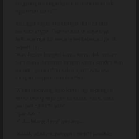
langsung datengin kakak trus minta kakak
ngent*tin kamu?”
Aku agak kaget mendengar dia tiba-tiba
berkata v*lgar. Tapi terlihat di wajahnya
kelihatannya dia senang berkata-kata jorok
seperti itu…
“Kan kasian tongkol kamu kamu dek, setiap
hari cuma dapetnya tangan kamu sendiri. Kan
mendingan ent*tin kakak aja??” Katanya
dengan tatapan penuh n*fsu..
“Mulai sekarang, kalo kamu lagi kepengen
kamu bilang kaya gini ke kakak, ‘kaak, adek
pengen ngent*t ya??”
“Iyaa kak..”
“Coba bilang dong” pintanya…
“Kaaak, adek pe..pengen ngent*t jawabku