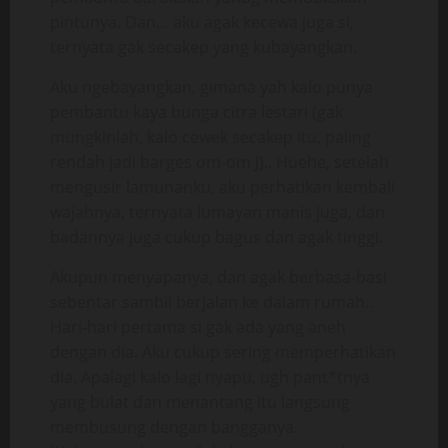
pintunya. Dan… aku agak kecewa juga si,
ternyata gak secakep yang kubayangkan.
Aku ngebayangkan, gimana yah kalo punya
pembantu kaya bunga citra lestari (gak
mungkinlah, kalo cewek secakep itu, paling
rendah jadi barges om-om J).. Huehe, setelah
mengusir lamunanku, aku perhatikan kembali
wajahnya, ternyata lumayan manis juga, dan
badannya juga cukup bagus dan agak tinggi.
Akupun menyapanya, dan agak berbasa-basi
sebentar sambil berjalan ke dalam rumah..
Hari-hari pertama si gak ada yang aneh
dengan dia. Aku cukup sering memperhatikan
dia. Apalagi kalo lagi nyapu, ugh pant*tnya
yang bulat dan menantang itu langsung
membusung dengan bangganya.