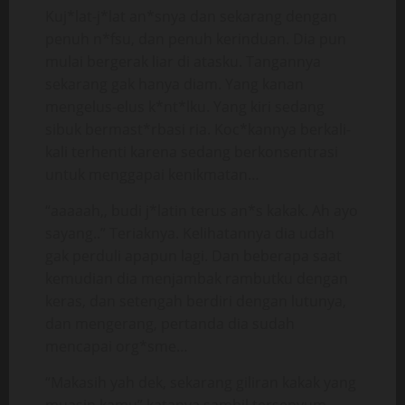
Kuj*lat-j*lat an*snya dan sekarang dengan
penuh n*fsu, dan penuh kerinduan. Dia pun
mulai bergerak liar di atasku. Tangannya
sekarang gak hanya diam. Yang kanan
mengelus-elus k*nt*lku. Yang kiri sedang
sibuk bermast*rbasi ria. Koc*kannya berkali-
kali terhenti karena sedang berkonsentrasi
untuk menggapai kenikmatan…
“aaaaah,, budi j*latin terus an*s kakak. Ah ayo
sayang..” Teriaknya. Kelihatannya dia udah
gak perduli apapun lagi. Dan beberapa saat
kemudian dia menjambak rambutku dengan
keras, dan setengah berdiri dengan lutunya,
dan mengerang, pertanda dia sudah
mencapai org*sme…
“Makasih yah dek, sekarang giliran kakak yang