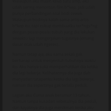
Walaupun aku masih kelas satu smp, aku
udah sering menonton film b*kep, jadi udah
punya perbandingan soal bodi cewek.
Walaupun bodinya kalah sama artis-artis
b*kep itu, tapi cukup membuatku ter*ngs*ng
dengan posisi-posisi tubuh yang dia lakukan
sewaktu lagi mengerjakan tugasnya (emang
dasar otak udah ngeres)..
Namun tetap aja, aku sama sekali gak
berharap untuk menyentuh tubuhnya waktu
itu. Aku hanya suka memperhatikan dia ketika
dia lagi bekerja. Kelihatannya dia juga dah
menyadari tatapanku ketika dia lagi bekerja,
namun dia sepertinya gak terlalu peduli.
Lagian aku Cuma anak berumur 13 tahun.
Namun tanpa kusadari sebetulnya dia peduli,
dan kayaknya dia juga menikmati ketika aku