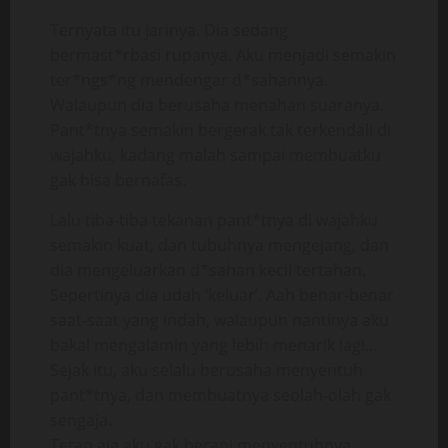
Ternyata itu jarinya. Dia sedang
bermast*rbasi rupanya. Aku menjadi semakin
ter*ngs*ng mendengar d*sahannya.
Walaupun dia berusaha menahan suaranya.
Pant*tnya semakin bergerak tak terkendali di
wajahku, kadang malah sampai membuatku
gak bisa bernafas.
Lalu tiba-tiba tekanan pant*tnya di wajahku
semakin kuat, dan tubuhnya mengejang, dan
dia mengeluarkan d*sahan kecil tertahan.
Sepertinya dia udah ‘keluar’. Aah benar-benar
saat-saat yang indah, walaupun nantinya aku
bakal mengalamin yang lebih menarik lagi…
Sejak itu, aku selalu berusaha menyentuh
pant*tnya, dan membuatnya seolah-olah gak
sengaja.
Tetap aja aku gak berani menyentuhnya