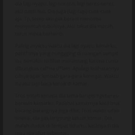
dia lagi nyapu, lagi nonton, lagi beres-beres,
aku pasti ikut. Dia juga (lagi-lagi) cuek-cuek
aja. Tp, tetep aku gak berani mencoba
menyentuh tubuhnya. Aku takut dia marah,
terus minta berhenti.
Paling asyik tu waktu dia lagi nyapu kamarku,
pant*tnya yang nunggging di ruangan sempit
itu, semakin terlihat menantang karena cuma
dibungkus cel*na d*lam. Apalagi kelihatannya
cdnya agak lembab gara-gara keringat. Waktu
itu aku lagi baca komik di kamar.
Trus entah kenapa dia lama banget ngeberes-
beresin kamarku. Padahal kamarnya kecil trus
barang-barangnya juga dikit. Trus waktu udah
selesai, dia gak langsung keluar kamar. Dia
malah duduk di tempat tidurku, katanya si dia
mau istirahat sebentar.