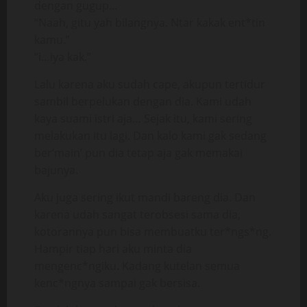
dengan gugup…
“Naah, gitu yah bilangnya. Ntar kakak ent*tin
kamu.”
“i…iya kak.”
Lalu karena aku sudah cape, akupun tertidur
sambil berpelukan dengan dia. Kami udah
kaya suami istri aja… Sejak itu, kami sering
melakukan itu lagi. Dan kalo kami gak sedang
ber‘main’ pun dia tetap aja gak memakai
bajunya.
Aku juga sering ikut mandi bareng dia. Dan
karena udah sangat terobsesi sama dia,
kotorannya pun bisa membuatku ter*ngs*ng.
Hampir tiap hari aku minta dia
mengenc*ngiku. Kadang kutelan semua
kenc*ngnya sampai gak bersisa.