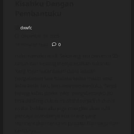
Kisahku Dengan
Pembantuku
dxwfc
December 19, 2025
15 minutes read
0
Halo, namaku budi. Sekarang aku berumur 23
tahun dan sedang menyelesaikan kuliahku.
Yang ingin kuceritakan disini adalah
pengalaman luar biasaku ketika masih smp
kelas kelas satu bersama pembantuku. Terus
terang kalau dipikir-pikir, pengalamanku itu
bisa dibilang cukup mustahil terjadi di dunia
nyata, bahkan aku juga mungkin akan sulit
percaya seandainya ada orang yang
menceritakan cerita ini padaku. Dan beginilah
ceritanya….