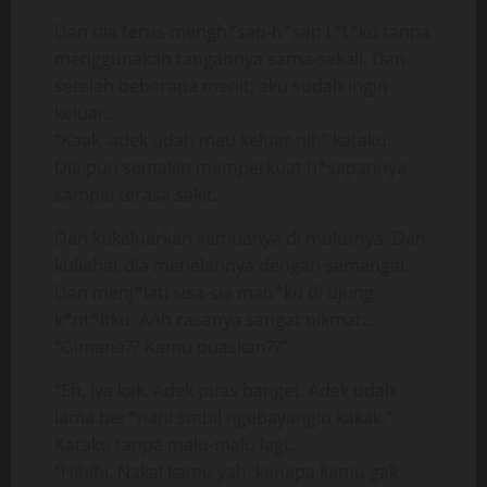
Dan dia terus mengh*sap-h*sap t*t*ku tanpa
menggunakan tangannya sama-sekali. Dan
setelah beberapa menit, aku sudah ingin
keluar..
“Kaak, adek udah mau keluar nih” kataku.
Dia pun semakin memperkuat h*sapannya
sampai terasa sakit.
Dan kukeluarkan semuanya di mulutnya. Dan
kuliahat dia menelannya dengan semangat.
Dan menj*lati sisa-sia man*ku di ujung
k*nt*ltku. AAh rasanya sangat nikmat…
“Gimana?? Kamu puaskan??”
“Eh, iya kak. Adek puas banget. Adek udah
lama ber*nani smbil ngebayangin kakak.”
Kataku tanpa malu-malu lagi…
“Hihihi. Nakal kamu yah, kenapa kamu gak