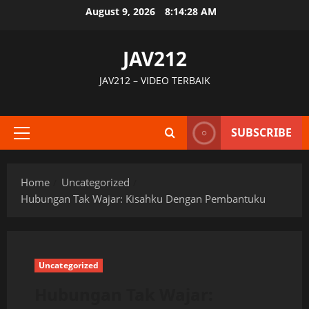
Skip
August 9, 2026
8:14:29 AM
to
content
JAV212
JAV212 – VIDEO TERBAIK
SUBSCRIBE
Primary
Menu
Home
Uncategorized
Hubungan Tak Wajar: Kisahku Dengan Pembantuku
Uncategorized
Hubungan Tak Wajar: