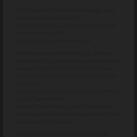
“Ooh gitu yah. Tapi hari sabtu minggu, papa
sama mama di rumah kan??”
“Iya kami di rumah, jadi gimana?? Kamu gak
keberatan kan bud??”
“Yaudah, budi gak keberatan kok.”
Sebetulnya si aku keberatan juga. Biasanya
ada mama tapi gak ada papa aja aku ngerasa
kesepian juga di rumah. Tapi, daridulu aku
emang gak pernah bisa nolak yang di suruh
orang tuaku..
“nah gitu dong, ternyata si budi udah dewasa
ya pa??” kata mamaku..
“iya nih. Kamu tenang aja bud, papa bakal
cariin yang cakep biar kamu gak bosen” Kata
papaku sambil bercanda..
Akupun ikut ketawa, aku sama sekali gak