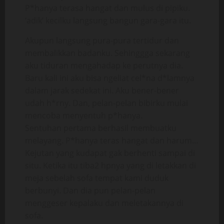
P*hanya terasa hangat dan mulus di pipiku.
‘adik’ kecilku langsung bangun gara-gara itu.
Akupun langsung pura-pura tertidur dan
membalikkan badanku. Sehinggga sekarang
aku tiduran mengahadap ke perutnya dia.
Baru kali ini aku bisa ngeliat cel*na d*lamnya
dalam jarak sedekat ini. Aku bener-bener
udah h*rny. Dan, pelan-pelan bibirku mulai
mencoba menyentuh p*hanya.
Sentuhan pertama berhasil membuatku
melayang. P*hanya teras hangat dan harum…
Kejutan yang kudapat gak berhenti sampai di
situ. Ketika itu tiba2 hpnya yang di letakkan di
meja sebelah sofa tempat kami duduk
berbunyi. Dan dia pun pelan-pelan
menggeser kepalaku dan meletakannya di
sofa.