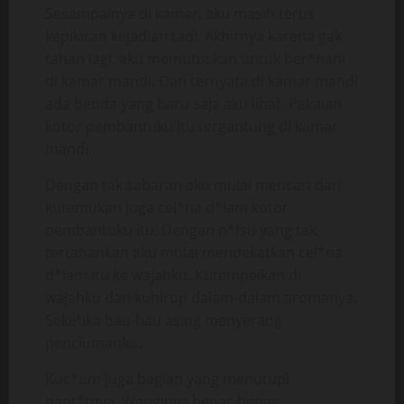
Sesampainya di kamar, aku masih terus
kepikiran kejadian tadi. Akhirnya karena gak
tahan lagi, aku memutuskan untuk ber*nani
di kamar mandi. Dan ternyata di kamar mandi
ada benda yang baru saja aku lihat. Pakaian
kotor pembantuku itu tergantung di kamar
mandi.
Dengan tak sabaran aku mulai mencari dan
kutemukan juga cel*na d*lam kotor
pembantuku itu. Dengan n*fsu yang tak
tertahankan aku mulai mendekatkan cel*na
d*lam itu ke wajahku. Kutempelkan di
wajahku dan kuhirup dalam-dalam aromanya.
Seketika bau-bau asing menyerang
penciumanku.
Kuc*um juga bagian yang menutupi
pant*tnya. Wanginya benar-benar