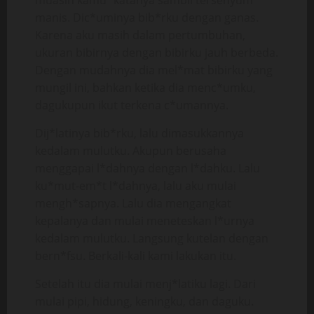
muasin kamu” katanya sambil tersenyum
manis. Dic*uminya bib*rku dengan ganas.
Karena aku masih dalam pertumbuhan,
ukuran bibirnya dengan bibirku jauh berbeda.
Dengan mudahnya dia mel*mat bibirku yang
mungil ini, bahkan ketika dia menc*umku,
dagukupun ikut terkena c*umannya.
Dij*latinya bib*rku, lalu dimasukkannya
kedalam mulutku. Akupun berusaha
menggapai l*dahnya dengan l*dahku. Lalu
ku*mut-em*t l*dahnya, lalu aku mulai
mengh*sapnya. Lalu dia mengangkat
kepalanya dan mulai meneteskan l*urnya
kedalam mulutku. Langsung kutelan dengan
bern*fsu. Berkali-kali kami lakukan itu.
Setelah itu dia mulai menj*latiku lagi. Dari
mulai pipi, hidung, keningku, dan daguku.