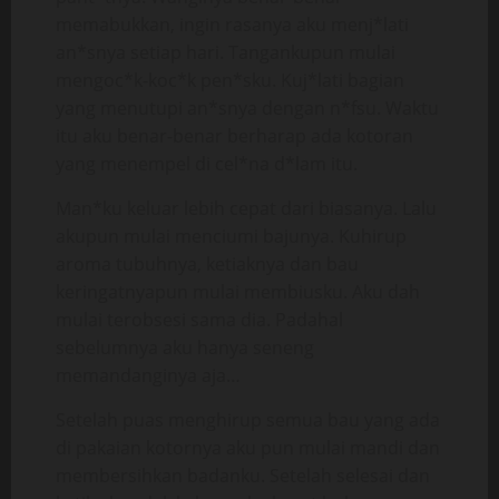
memabukkan, ingin rasanya aku menj*lati
an*snya setiap hari. Tangankupun mulai
mengoc*k-koc*k pen*sku. Kuj*lati bagian
yang menutupi an*snya dengan n*fsu. Waktu
itu aku benar-benar berharap ada kotoran
yang menempel di cel*na d*lam itu.
Man*ku keluar lebih cepat dari biasanya. Lalu
akupun mulai menciumi bajunya. Kuhirup
aroma tubuhnya, ketiaknya dan bau
keringatnyapun mulai membiusku. Aku dah
mulai terobsesi sama dia. Padahal
sebelumnya aku hanya seneng
memandanginya aja…
Setelah puas menghirup semua bau yang ada
di pakaian kotornya aku pun mulai mandi dan
membersihkan badanku. Setelah selesai dan