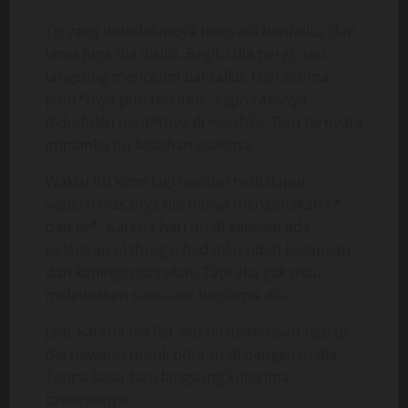
Tp yang didudukinnya ternyata bantalku, dan
lama juga dia disitu. Begitu dia pergi, aku
langsung menciumi bantalku. Dan aroma
pant*tnya pun tercium . Ingin rasanya
didudukin pant*tnya di wajahku. Dan ternyata
impianku itu kejadian esoknya…
Waktu itu kami lagi nonton tv di dapur.
Seperti biasanya dia hanya mengenakan c*
dan br*. Karena hari itu di sekolah ada
pelajaran olahraga, badanku udah kecapean,
dan kepingin istirahat. Tapi aku gak mau
melewatkan saat-saat bersama dia.
Jadi, karena dia liat aku terus-terusan nguap,
dia nawarin untuk tiduran di pangkuan dia.
Tanpa basa-basi langsung kuterima
tawarannya.