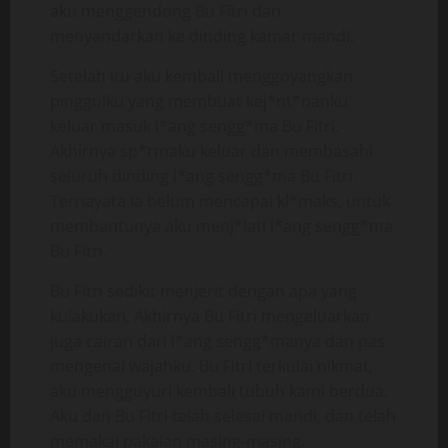
aku menggendong Bu Fitri dan
menyandarkan ke dinding kamar mandi.
Setelah itu aku kembali menggoyangkan
pinggulku yang membuat kej*nt*nanku
keluar masuk l*ang sengg*ma Bu Fitri.
Akhirnya sp*rmaku keluar dan membasahi
seluruh dinding l*ang sengg*ma Bu Fitri.
Ternayata ia belum mencapai kl*maks, untuk
membantunya aku menj*lati l*ang sengg*ma
Bu Fitri.
Bu Fitri sedikit menjerit dengan apa yang
kulakukan, Akhirnya Bu Fitri mengeluarkan
juga cairan dari l*ang sengg*manya dan pas
mengenai wajahku. Bu Fitri terkulai nikmat,
aku mengguyuri kembali tubuh kami berdua.
Aku dan Bu Fitri telah selesai mandi, dan telah
memakai pakaian masing-masing.