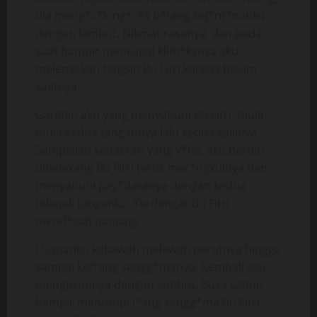
dia meng*c*k-ng*c*k b*tang kej*nt*nanku
dengan lembut. Nikmat rasanya, dan pada
saat hampir mencapai klim*ksnya aku
melepaskan tangan Bu Fitri karena belum
saatnya.
Gantian aku yang menyabuni Bu Fitri, mula-
mula kedua tangannya lalu kedua kakinya.
Sampailah kedaerah yang v*tal, aku berdiri
dibelakang Bu Fitri terus mer*ngkulnya dan
menyabuni pay*daranya dengan kedua
telapak tanganku. Terdengar Bu Fitri
mend*sah panjang.
Usapanku kebawah melewati perutnya hingga
sampai kel*ang sengg*manya. Kembali aku
mengusapnya dengan lembut. Busa sabun
hampir menutupi l*ang sengg*ma Bu Fitri,