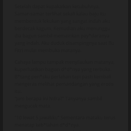
Setelah dapat kupakaikan ketubuhnya.
Samar-samar terlihat sekali kalau baju itu
membentuk lekukan yang sangat indah aku
berdecak kagum. Kemudian aku menunggu
dia bagun sambil memainkan pay*daranya
yang indah. Aku duduk disampingnya saat Bu
Fitri mulai membuka matanya.
Cahaya lampu tampak menyilaukan matanya,
kuperhatikan bagian d*d*nya yang terbuka.
B*tang pen*sku perlahan tapi pasti kembali
mengeras melihat pemandangan yang erotis
itu.
“Jam berapa ini Ndra?” Tanyanya sambil
mengucek mata.
“10 lewat 5 jawabku” Sementara mataku terus
menatap keb*lahan d*d*nya.