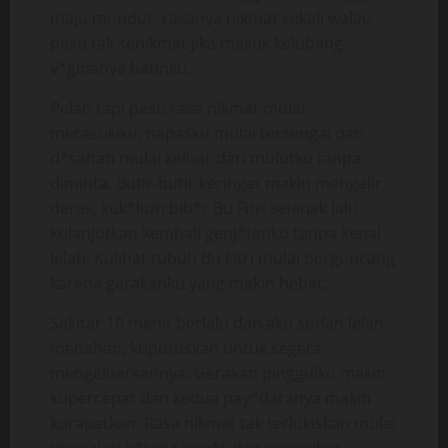
maju mundur, rasanya nikmat sekali walau
pasti tak senikmat jika masuk kelubang
v*ginanya batinku.
Pelan tapi pasti rasa nikmat mulai
merasukiku, napasku mulai tersengal dan
d*sahan mulai keluar dari mulutku tanpa
diminta. Butir-butir keringat makin mengalir
deras, kuk*lum bib*r Bu Fitri sejenak lalu
kulanjutkan kembali genj*tanku tanpa kenal
lelah. Kulihat tubuh Bu Fitri mulai berguncang
karena gerakanku yang makin hebat.
Sekitar 10 menit berlalu dan aku sudah lelah
menahan, kuputuskan untuk segera
mengeluarkannya. Gerakan pinggulku makin
kupercepat dan kedua pay*daranya makin
kurapatkan. Rasa nikmat tak terlukiskan mulai