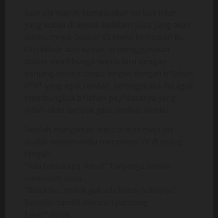
Saat dia mandi, kumasukkan serbuk tidur
yang kubeli di apotik kedalam susu yang akan
diminumnya. Sekitar 45 menit kemudian Bu
Fitri keluar dari kamar, ia menggunakan
daster motif bunga warna biru dengan
panjang selutut tanpa lengan dengan b*lahan
d*d* yang agak rendah, sehingga jika dia agak
membungkuk b*lahan pay*daranya yang
indah akan tampak jelas terlihat olehku.
Setelah mengambil susu di atas meja dia
duduk menemaniku menonton TV di ruang
tengah.
“Ada berita apa Ndra?” Tanyanya sambil
meminum susu.
“Biasa Bu.. politik gak ada habis-habisnya”
Sahutku sambil mencuri pandang
keket*aknya.