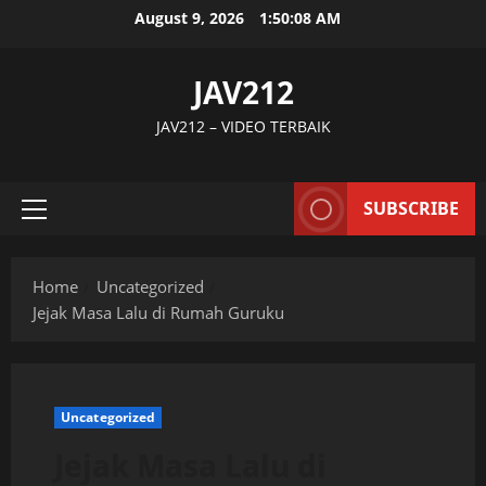
Skip
August 9, 2026
1:50:09 AM
to
content
JAV212
JAV212 – VIDEO TERBAIK
SUBSCRIBE
Primary
Menu
Home
Uncategorized
Jejak Masa Lalu di Rumah Guruku
Uncategorized
Jejak Masa Lalu di