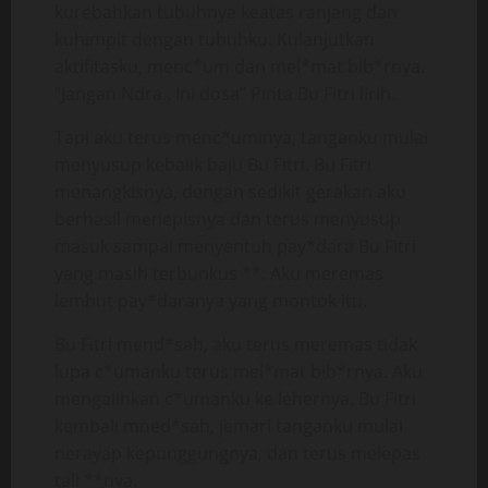
kurebahkan tubuhnya keatas ranjang dan
kuhimpit dengan tubuhku. Kulanjutkan
aktifitasku, menc*um dan mel*mat bib*rnya.
“Jangan Ndra.. Ini dosa” Pinta Bu Fitri lirih.
Tapi aku terus menc*uminya, tanganku mulai
menyusup kebalik baju Bu Fitri. Bu Fitri
menangkisnya, dengan sedikit gerakan aku
berhasil menepisnya dan terus menyusup
masuk sampai menyentuh pay*dara Bu Fitri
yang masih terbunkus **. Aku meremas
lembut pay*daranya yang montok itu.
Bu Fitri mend*sah, aku terus meremas tidak
lupa c*umanku terus mel*mat bib*rnya. Aku
mengalihkan c*umanku ke lehernya. Bu Fitri
kembali mned*sah, jemari tanganku mulai
nerayap kepunggungnya, dan terus melepas
tali **nya.