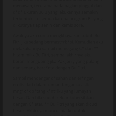
menawan, terutama pada bagian pinggul dan
d*d* ukuran 36 B yang lekukannya semakin
terbentuk. Itu semua karena program BL yang
diikutinya tiap senin dan kamis sore.
Awalnya aku cuma mengkhayalkan tubuh Bu
Fitri jika sedang bermast*rb*si. Kemudian aku
melakukannya sambil memegang C* dan **
hitam milik Bu Fitri, sampai akhirnya aku
berani menguping jika Pak Jerry yang pulang
dan sedang berc*nta dengan Bu Fitri.
Sambil mendengar d*sahan dan er*ngan
erotis dari dalam kamar, tanganku asik
mng*c*k b*tang k*nt*lku yang lumayan
besar. Dan bila sudah keluar kubersihkan
dengan C* atau ** Bu Fitri yang akan dicuci
besok. Akhirnya muncul niatku untuk