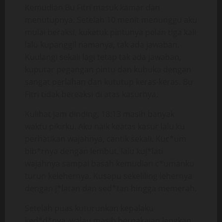
Kemudian Bu Fitri masuk kamar dan
menutupnya. Setelah 10 menit menunggu aku
mulai beraksi, kuketuk pintunya pelan tiga kali
lalu kupanggil namanya, tak ada jawaban.
Kuulangi sekali lagi tetap tak ada jawaban,
kuputar pegangan pintu dan kubuka dengan
sangat perlahan dan kututup keras-keras. Bu
Fitri tidak bereaksi di atas kasurnya.
Kulihat jam dinding, 18:13 masih banyak
waktu pikirku. Aku naik keatas kasur lalu ku
perhatikan wajahnya, cantik sekali. Kuc*um
bib*rnya dengan lembut, lalu kuj*lati
wajahnya sampai basah kemudian c*umanku
turun kelehernya. Kusapu sekeliling lehernya
dengan j*latan dan sed*tan hingga memerah.
Setelah puas kuturunkan kepalaku
ked*d*nya, walau masih berpakaian lengkap