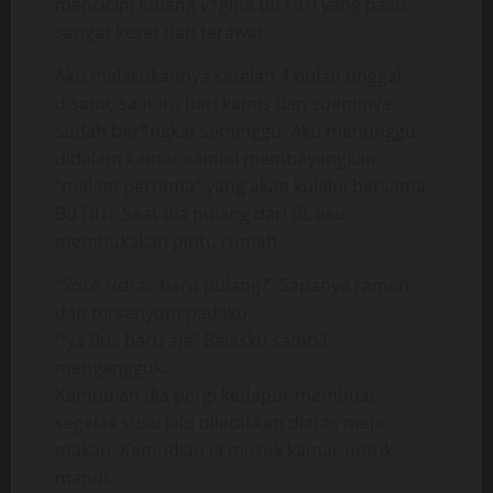
mencicipi lubang v*gina Bu Fitri yang pasti
sangat keset dan terawat.
Aku melakukannya setelah 4 bulan tinggal
disana, saat itu hari kamis dan suaminya
sudah ber*ngkat seminggu. Aku menunggu
didalam kamar sambil membayangkan
“malam pertama” yang akan kulalui bersama
Bu Fitri. Saat dia pulang dari BL aku
membukakan pintu rumah.
“Sore Ndra.. baru pulang?” Sapanya ramah
dan tersenyum padaku.
“Iya Bu.. baru aja” Balasku sambil
mengangguk.
Kemudian dia pergi kedapur membuat
segelas susu lalu diletakkan diatas meja
makan. Kemudian ia masuk kamar untuk
mandi.