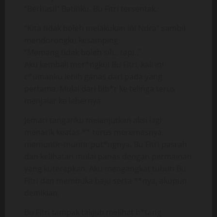
“Berhasil” Batinku. Bu Fitri tersentak.
“Kita tidak boleh melakukan ini Ndra” sambil
mendorongku kesamping.
“Memang tidak boleh sih.. tapi..”
Aku kembali mer*ngkul Bu Fitri, kali ini
c*umanku lebih ganas dari pada yang
pertama. Mulai dari bib*r ke telinga terus
menjalar ke lehernya.
Jemari tanganku melanjutkan aksi lagi
menarik keatas ** terus meremasnya,
memuntir-muntir put*ngnya. Bu Fitri pasrah
dan kelihatan mulai panas dengan permainan
yang kuterapkan. Aku mengangkat tubuh Bu
Fitri dan membuka baju serta **nya, akupun
demikian.
Bu Fitri tampak takjub melihat b*tang