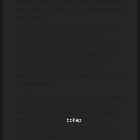
kali ini Bu Fitri mer*ntih nikmat. Setelah puas
aku mengguyur kedua tubuh kami yang masih
ber*ngkulan.
Aku membalikkan tubuhnya dan kami pun
saling berhadapan. Bu Fitri kemudian
menc*um bib*rku, aku membalasnya dan
kemudian terjadi fr*nch k8ss yang dahsyat.
Tangan kami pun tidak tinggal diam, aku
menyentuh pay*dara Bu Fitri dan ia
menyentuh b*tang kej*nt*nanku yang masih
perkasa berdiri.
Setelah beberapa lama, Bu Fitri membimbing
b*tang kej*nt*nanku memasuki l*ang
sengg*manya. Dengan melebarkan kakinya
b*tang kej*nt*nanku
bokep
kembali
memasuki l*ang sengg*ma Bu Fitri. Bu Fitri
melilitkan tangannya ke leherku kemudian