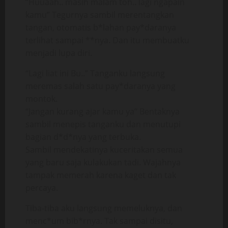
“Huuaah.. masih malam toh.. lagi ngapain
kamu” Tegurnya sambil merentangkan
tangan, otomatis b*lahan pay*daranya
terlihat sampai **nya. Dan itu membuatku
menjadi lupa diri.
“Lagi liat ini Bu..” Tanganku langsung
meremas salah satu pay*daranya yang
montok.
“Jangan kurang ajar kamu ya” Bentaknya
sambil menepis tanganku dan menutupi
bagian d*d*nya yang terbuka.
Sambil mendekatinya kuceritakan semua
yang baru saja kulakukan tadi. Wajahnya
tampak memerah karena kaget dan tak
percaya.
Tiba-tiba aku langsung memeluknya, dan
menc*um bib*rnya. Tak sampai disitu,