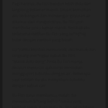
Pagi harinya, Bu Fitri bangun lebih dulu dan
langsung kekamar mandi. Sesaat kemudian
aku terbangun dan mendengar guyuran air
dikamar dan mengetoknya, Bu Fitri pun
membuka pintu kamar mandi. Kembali aku
terkesima melihat Bu Fitri yang tel*nj*ng
bulat dengan rambut yang basah.
Ga*rahku kembali memuncak, aku masuk dan
langsung mer*ngkul tubuh Bu Fitri.
“Mandi dulu dong” Pinta Bu Fitri manja.
Akupun menuruti ajakannya kemudian
mengguyuri tubuhku dengan air. Beberapa
saat setelah itu aku menyabuni tubuhku
dengan sabun cair.
Bu Fitri turut membantu, malah dia
menyabuni b*tang kej*nt*nanku yang
kembali tegak. Rasa malu Bu Fitri telah hilang,