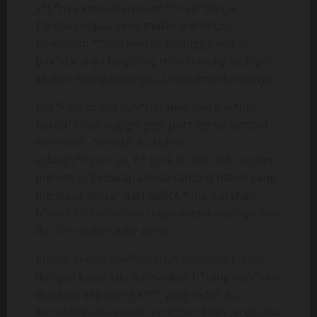
s*s*nya kemudian mem*lin-m*linnya.
Dengan napas yang makin memburu
kusingkap **nya keatas sehingga kedua
pay*daranya langsung membusung kedepan
seakan mengundangku untuk menikmatinya.
Kuc*umi kedua pay*daranya lalu kuk*lum,
kused*t dan kugigit-gigit put*ngnya sampai
memerah. Setelah itu kulirik
selangk*ngannya, C* pink Bu Fitri tak mampu
menutupi beberapa helai rambut hitam yang
menjulur keluar dari balik C* itu. Kutahan
h*srat itu karena aku ingin menikmatinya saat
Bu Fitri mulai sadar nanti.
Kuraih kedua pay*daranya kuremas-remas
dengan kasar lalu kuletakkan b*tang pen*sku
diantara sepasang s*s* yang indah itu.
Kemudian aku mulai menggerakkan pinggulku