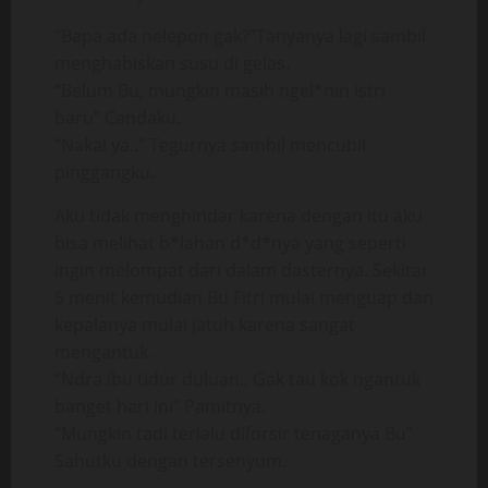
“Bapa ada nelepon gak?”Tanyanya lagi sambil
menghabiskan susu di gelas.
“Belum Bu, mungkin masih ngel*nin istri
baru” Candaku.
“Nakal ya..” Tegurnya sambil mencubit
pinggangku.
Aku tidak menghindar karena dengan itu aku
bisa melihat b*lahan d*d*nya yang seperti
ingin melompat dari dalam dasternya. Sekitar
5 menit kemudian Bu Fitri mulai menguap dan
kepalanya mulai jatuh karena sangat
mengantuk.
“Ndra ibu tidur duluan.. Gak tau kok ngantuk
banget hari ini” Pamitnya.
“Mungkin tadi terlalu diforsir tenaganya Bu”
Sahutku dengan tersenyum.