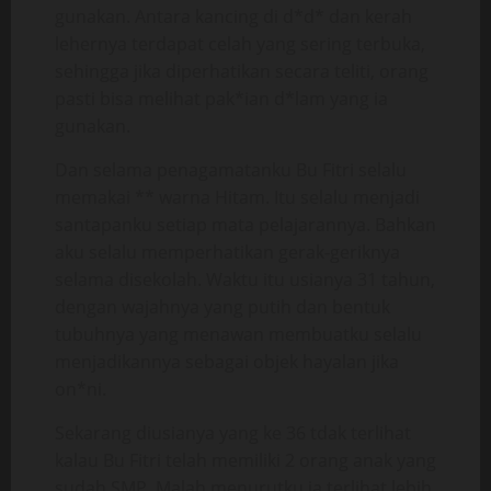
gunakan. Antara kancing di d*d* dan kerah
lehernya terdapat celah yang sering terbuka,
sehingga jika diperhatikan secara teliti, orang
pasti bisa melihat pak*ian d*lam yang ia
gunakan.
Dan selama penagamatanku Bu Fitri selalu
memakai ** warna Hitam. Itu selalu menjadi
santapanku setiap mata pelajarannya. Bahkan
aku selalu memperhatikan gerak-geriknya
selama disekolah. Waktu itu usianya 31 tahun,
dengan wajahnya yang putih dan bentuk
tubuhnya yang menawan membuatku selalu
menjadikannya sebagai objek hayalan jika
on*ni.
Sekarang diusianya yang ke 36 tdak terlihat
kalau Bu Fitri telah memiliki 2 orang anak yang
sudah SMP. Malah menurutku ia terlihat lebih