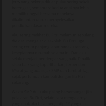
Jerry yang bekerja diluar pulau sering sekali
ber*ngkat, sementara kedua anaknya lebih
memilih tinggal bersama neneknya
dikalimantan untuk mernyelesaikan
pendidikan dasar mereka.
Aku sering melihat Bu Fitri melamun sepulang
dia dari mengajar disekolah. Bu Fitri juga
sering cerita panjang lebar padaku tentang
kesepiannya dirumah selama ini. Dan aku
selalu menjadi pendengar yang baik. Dibalik
sikap baik yang kuperlihatkan, terpendam
h*srat yang ada sejak SMP dan tumbuh lagi
sejak pertemuan kembali dengan Bu Fitri
sekarang.
Waktu SMP dulu aku paling bersemangat jika
pelajaran Bu Fitri, selain cara mengajarnya
yang enak aku bisa mengintip ** yang dia