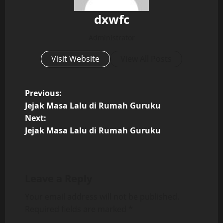
dxwfc
Administrator
Visit Website
View All Posts
P
Previous:
Jejak Masa Lalu di Rumah Guruku
o
Next:
Jejak Masa Lalu di Rumah Guruku
s
t
n
Leave a Reply
a
Your email address will not be published.
Required fields are marked
*
v