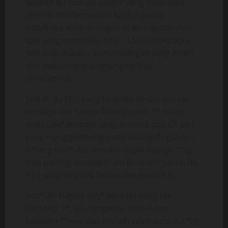
Setelah itu kubuka daster yang dikenakan
oleh Bu Fitri kemudian kuatur posisi
tubuhnya, Kedua tangan di atas kepala dan
kaki yang membuka lebar. Lalu kubvka kain
penutup mataku, pemandangan yang erotis
dan menantang langsung terlihat
dihadapanku.
Tubuh Bu Fitri yang tergolek lemah dan tak
berdaya kini hanya ditutupi oleh ** hitam
pada pay*daranya yang montok dan C* pink
yang menggembung pada selangk*ngannya.
B*tang pen*sku semakin tegak mengac*ng
siap per*ng. Kudekati lalu ku tindih tubuh Bu
Fitri yang tergolek lemah dan pasrah itu.
Kuc*um bagian pay*daranya yang tak
tertutup **, lalu tanganku menelusup
kedalam **nya dan meraih salah satu put*ng