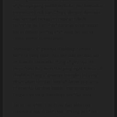
v*ginanya yang sedikit terbuka. Aku kemudian
memeloroti rok dan C*nya, akupun demikian.
Aku kembali terkagum melihat tubuh
tel*nj*ng Bu Fitri. Pay*daranya putih padat
berisi dihiasi put*ng s*s* yang berwarna
coklat kemerah-merahan.
Sementara V*ginanya dikelilingi rambut
kel*min yang lebat. Aku kembali beraksi, kali
ini daerah sasaranku l*ang v*ginanya. Aku
menc*umi dan menj*lati yang agak menonjol
disekitar l*ang v*ginanya mungkin itu yang
dinamakan kloritas. Setelah beberapa lama
c*umanku kembali keatas, merentangkan
tangannya yang menutupi pay*daranya.
Terus menj*lati tubuhnya dan akhirnya
mendarat lagi di bib*rnya. B*tang pen*sku