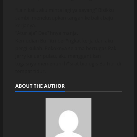
“Lain kali.. aku minta lagi ya sayang” Bisikku
sambil menelusupkan tangan ke balik baju
kerjanya.
“Atur aja” Des*hnya manja.
Kemudian Bu Fitri ber*ngkat kerja dan aku
pergi kuliah. Pokoknya selama bertugas Pak
Jerry keluar pulau, aku menggantikan
tugasnya memenuhi h*srat biologis Bu Fitri di
tempat tidur.
ABOUT THE AUTHOR