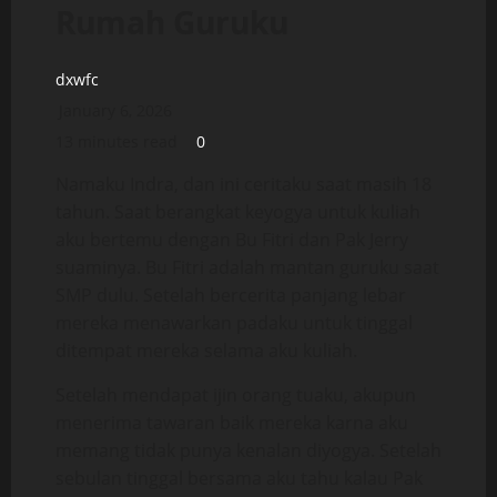
Rumah Guruku
dxwfc
January 6, 2026
13 minutes read
0
Namaku Indra, dan ini ceritaku saat masih 18
tahun. Saat berangkat keyogya untuk kuliah
aku bertemu dengan Bu Fitri dan Pak Jerry
suaminya. Bu Fitri adalah mantan guruku saat
SMP dulu. Setelah bercerita panjang lebar
mereka menawarkan padaku untuk tinggal
ditempat mereka selama aku kuliah.
Setelah mendapat ijin orang tuaku, akupun
menerima tawaran baik mereka karna aku
memang tidak punya kenalan diyogya. Setelah
sebulan tinggal bersama aku tahu kalau Pak