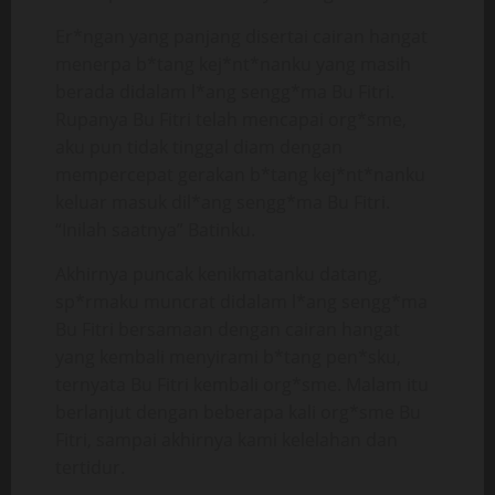
Er*ngan yang panjang disertai cairan hangat
menerpa b*tang kej*nt*nanku yang masih
berada didalam l*ang sengg*ma Bu Fitri.
Rupanya Bu Fitri telah mencapai org*sme,
aku pun tidak tinggal diam dengan
mempercepat gerakan b*tang kej*nt*nanku
keluar masuk dil*ang sengg*ma Bu Fitri.
“Inilah saatnya” Batinku.
Akhirnya puncak kenikmatanku datang,
sp*rmaku muncrat didalam l*ang sengg*ma
Bu Fitri bersamaan dengan cairan hangat
yang kembali menyirami b*tang pen*sku,
ternyata Bu Fitri kembali org*sme. Malam itu
berlanjut dengan beberapa kali org*sme Bu
Fitri, sampai akhirnya kami kelelahan dan
tertidur.