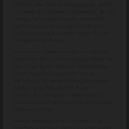
pen*sku. Aku memulai kembali aksiku, kali ini
c*umanku kuarahkan ke pay*daranya. Bu Fitri
menggeliat, apalagi tanganku menyentuh
pay*daranya yang satu lagi. Kami berdua
telah bermandikan keringat, tangan Bu Fitri
menjambak rambutku.
Permainanku jemariku mulai mer*ngkak ke
bawah dan berusaha menyelusup kebalik rok
dan C*nya. Bu Fitri tidak lagi menangkisnya.
Jemari tanganku menyentuh rambut
kel*minnya, lalu jemariku menggesek-gesek
sekitar l*ang v*gina Bu Fitri. Bu Fitri
mend*sah panjang dan membenamkan
kepalaku kepay*daranya, untuk mendapatkan
kenikmatan lebih.
Setelah beberapa lama, c*umanku mulai
mer*ngkak kebawah sampai kebatas rambut