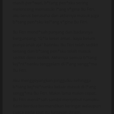
masih per*wan, b*tang pen*sku sering
melenceng memasuki l*ang v*gina Bu Fitri,
aku terus berusaha dan akhirnya masuk juga
b*tang pen*sku kel*ang v*gina Bu Fitri.
Bu Fitri mend*sah panjang dan badannya
berguncang. “G*la keset amat.. kaya belum
punya anak aja” batinku. Bu Fitri telah sedikit
tenang dan b*tang pen*sku telah masuk
sedikit demi sedikit. Akhirnya semua b*tang
kej*nt*nanku tenggelam di l*ang sengg*ma
Bu Fitri.
Aku menggoyangkan pinggulku sehingga
b*tang kej*nt*nanku keluar masuk di l*ang
sengg*ma Bu Fitri. Makin lama makin cepat,
Bu Fitri mend*sah sambil menyebut namaku.
Kami berdua bermandikan keringat walaupun
cuaca pada saat itu lumayan dingin.