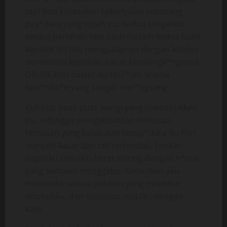
tapi bisa kurasakan kekenyalan sepasang
pay*dara yang indah itu. Kedua tanganku
secara perlahan tapi pasti meraih kedua bukit
kembar itu lalu mengusapnya dengan lembut
sementara kepalaku turun keselangk*ngnnya.
Dibalik kain daster itu terc*um aroma
kew*nita*n yang sangat mer*ngsang.
Kuhirup puas-puas wangi yang memabukkan
itu, sehingga mengakibatkan remasan-
remasan yang kulakukan kepay*dara Bu Fitri
menjadi kasar dan tak terkendali. Tarikan
napasku semakin berat seiring dengan h*srat
yang semakin menggebu. Kemudian aku
membuka semua pakaian yang mnelekat
ditubuhku, dan menutup mataku dengan
kain.