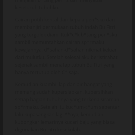
menjalari b*tang pen*s dan menyebar
keseluruh tubuhku.
Cairan putih kental dari kepala pen*sku dan
membanjiri permukaan tubuh indah Bu Fitri
yang tergolek diam. Kuk*c*k b*tang pen*sku
sambil memuntahkan cairan sp*rmaku
kewajahnya, d*sahan-d*sahan nikmat keluar
dari mulutku. Setelah selesai aku beristirahat
sejenak sambil menatap tubuh Bu Fitri yang
hanya tertutup oleh C* saja.
Kemudian kuambil lap dan air hangat yang
memang sudah kupersiapkan, kubersihkan
setiap bagian tubuhnya yang terkena siraman
sp*rmaku. Setelah itu kuc*um-c*um sebentar
lalu kupasangkan lagi **nya, kemudian
kubongkar lemarinya kucari baju yang biasa
digunakan Bu Fitri kesekolah.