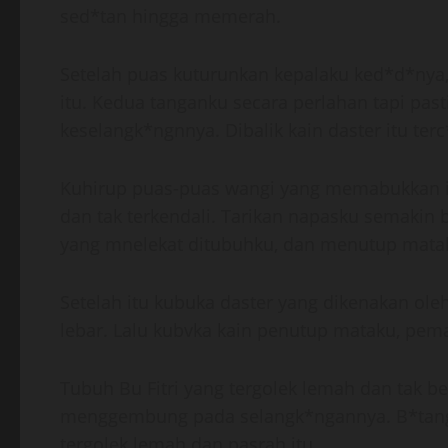
sed*tan hingga memerah.
Setelah puas kuturunkan kepalaku ked*d*nya,
itu. Kedua tanganku secara perlahan tapi pa
keselangk*ngnnya. Dibalik kain daster itu t
Kuhirup puas-puas wangi yang memabukkan it
dan tak terkendali. Tarikan napasku semaki
yang mnelekat ditubuhku, dan menutup mata
Setelah itu kubuka daster yang dikenakan ole
lebar. Lalu kubvka kain penutup mataku, pem
Tubuh Bu Fitri yang tergolek lemah dan tak b
menggembung pada selangk*ngannya. B*tang p
tergolek lemah dan pasrah itu.