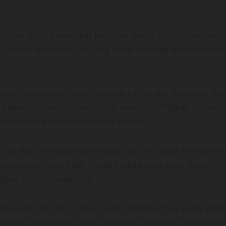
 tahun. Saat berangkat keyogya untuk kuliah aku bert
. Setelah bercerita panjang lebar mereka menawarka
enerima tawaran baik mereka karna aku memang tida
 bekerja diluar pulau sering sekali ber*ngkat, semen
lesaikan pendidikan dasar mereka.
dia dari mengajar disekolah. Bu Fitri juga sering ce
endengar yang baik. Dibalik sikap baik yang kuperli
gan Bu Fitri sekarang.
elajaran Bu Fitri, selain cara mengajarnya yang enak
apat celah yang sering terbuka, sehingga jika diperhat