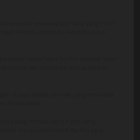
n kekenyalan sepasang pay*dara yang indah
 dengan lembut sementara kepalaku turun
lakukan kepay*dara Bu Fitri menjadi kasar
bu. Kemudian aku membuka semua pakaian
angan di atas kepala dan kaki yang membuka
at dihadapanku.
aranya yang montok dan C* pink yang
ti lalu ku tindih tubuh Bu Fitri yang