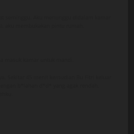
ngkat seminggu. Aku menunggu didalam kamar
i BL aku membukakan pintu rumah.
 ia masuk kamar untuk mandi.
. Sekitar 45 menit kemudian Bu Fitri keluar
dengan b*lahan d*d* yang agak rendah,
ehku.