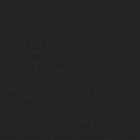
 menghabiskan susu di gelas.
u” Candaku.
ngku.
isa melihat b*lahan d*d*nya yang seperti ingin melo
nya mulai jatuh karena sangat mengantuk.
anget hari ini” Pamitnya.
 Sahutku dengan tersenyum.
a. Setelah 10 menit menunggu aku mulai beraksi, kuk
gi tetap tak ada jawaban, kuputar pegangan pintu d
urnya.
 pikirku. Aku naik keatas kasur lalu ku perhatikan wa
i basah kemudian c*umanku turun kelehernya. Kusapu