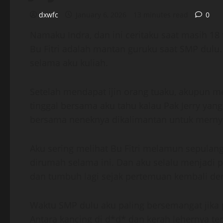
dxwfc
January 6, 2026
13 minutes read
0
Namaku Indra, dan ini ceritaku saat masih 18
Bu Fitri adalah mantan guruku saat SMP dulu
selama aku kuliah.
Setelah mendapat ijin orang tuaku, akupun m
tinggal bersama aku tahu kalau Pak Jerry yang
bersama neneknya dikalimantan untuk mernye
Aku sering melihat Bu Fitri melamun sepulang 
dirumah selama ini. Dan aku selalu menjadi p
dan tumbuh lagi sejak pertemuan kembali den
Waktu SMP dulu aku paling bersemangat jika p
Antara kancing di d*d* dan kerah lehernya terd