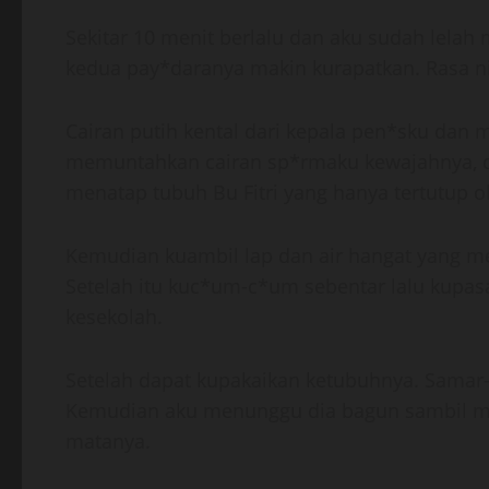
Sekitar 10 menit berlalu dan aku sudah lela
kedua pay*daranya makin kurapatkan. Rasa ni
Cairan putih kental dari kepala pen*sku dan
memuntahkan cairan sp*rmaku kewajahnya, d*s
menatap tubuh Bu Fitri yang hanya tertutup ol
Kemudian kuambil lap dan air hangat yang m
Setelah itu kuc*um-c*um sebentar lalu kupasa
kesekolah.
Setelah dapat kupakaikan ketubuhnya. Samar-
Kemudian aku menunggu dia bagun sambil me
matanya.