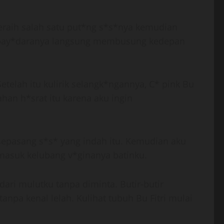
eraih salah satu put*ng s*s*nya kemudian
 pay*daranya langsung membusung kedepan
telah itu kulirik selangk*ngannya, C* pink Bu
han h*srat itu karena aku ingin
sepasang s*s* yang indah itu. Kemudian aku
 masuk kelubang v*ginanya batinku.
ari mulutku tanpa diminta. Butir-butir
anpa kenal lelah. Kulihat tubuh Bu Fitri mulai