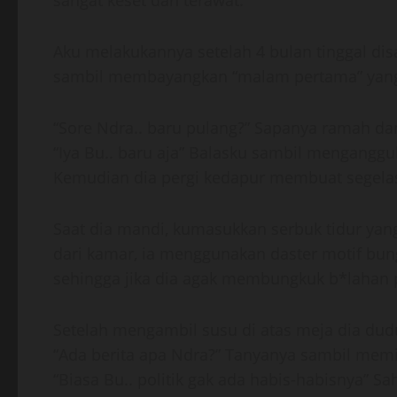
sangat keset dan terawat.
Aku melakukannya setelah 4 bulan tinggal di
sambil membayangkan “malam pertama” yang a
“Sore Ndra.. baru pulang?” Sapanya ramah d
“Iya Bu.. baru aja” Balasku sambil menganggu
Kemudian dia pergi kedapur membuat segelas
Saat dia mandi, kumasukkan serbuk tidur yang
dari kamar, ia menggunakan daster motif bun
sehingga jika dia agak membungkuk b*lahan p
Setelah mengambil susu di atas meja dia du
“Ada berita apa Ndra?” Tanyanya sambil mem
“Biasa Bu.. politik gak ada habis-habisnya” 