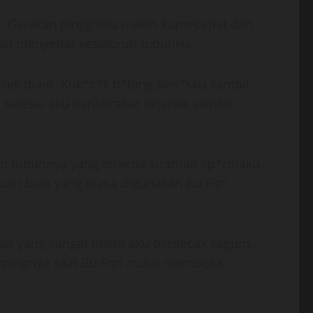
a. Gerakan pinggulku makin kupercepat dan
dan menyebar keseluruh tubuhku.
golek diam. Kuk*c*k b*tang pen*sku sambil
elesai aku beristirahat sejenak sambil
an tubuhnya yang terkena siraman sp*rmaku.
ari baju yang biasa digunakan Bu Fitri
kan yang sangat indah aku berdecak kagum.
ingnya saat Bu Fitri mulai membuka