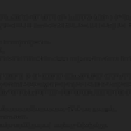
sana, saat itu hari kamis dan suaminya sudah ber*
kan kulalui bersama Bu Fitri. Saat dia pulang dar
an tersenyum padaku.
k.
 susu lalu diletakkan diatas meja makan. Kemudian
 kubeli di apotik kedalam susu yang akan diminumnya
ga warna biru dengan panjang selutut tanpa lengan 
ay*daranya yang indah akan tampak jelas terlihat ol
duk menemaniku menonton TV di ruang tengah.
inum susu.
Sahutku sambil mencuri pandang keket*aknya.