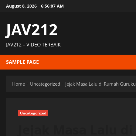
Skip
August 8, 2026
6:56:08 AM
to
content
JAV212
JAV212 – VIDEO TERBAIK
SAMPLE PAGE
Home
Uncategorized
Jejak Masa Lalu di Rumah Guruku
Uncategorized
Jejak Masa Lalu 