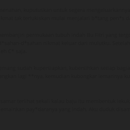
h menahan, kuputuskan untuk segera mengeluarkanny
kmat tak terlukiskan mulai menjalari b*tang pen*s 
 membanjiri permukaan tubuh indah Bu Fitri yang ter
ahan-d*sahan nikmat keluar dari mulutku. Setelah s
eh C* saja.
emang sudah kupersiapkan, kubersihkan setiap bagi
ngkan lagi **nya, kemudian kubongkar lemarinya kuc
samar terlihat sekali kalau baju itu membentuk leku
mainkan pay*daranya yang indah. Aku duduk disamp