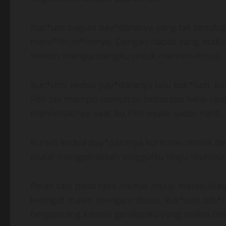
Kuc*um bagian pay*daranya yang tak tertutu
mem*lin-m*linnya. Dengan napas yang maki
seakan mengundangku untuk menikmatinya.
Kuc*umi kedua pay*daranya lalu kuk*lum, kuse
Fitri tak mampu menutupi beberapa helai rambu
menikmatinya saat Bu Fitri mulai sadar nanti.
Kuraih kedua pay*daranya kuremas-remas deng
mulai menggerakkan pinggulku maju mundur, r
Pelan tapi pasti rasa nikmat mulai merasukiku
keringat makin mengalir deras, kuk*lum bib*r B
berguncang karena gerakanku yang makin heb