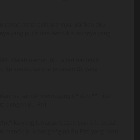
u setiap mata pelajarannya. Bahkan aku
hnya yang putih dan bentuk tubuhnya yang
SMP. Malah menurutku ia terlihat lebih
k. Itu semua karena program BL yang
kukannya sambil memegang C* dan ** hitam
a dengan Bu Fitri.
*nt*lku yang lumayan besar. Dan bila sudah
k mencicipi lubang v*gina Bu Fitri yang pasti