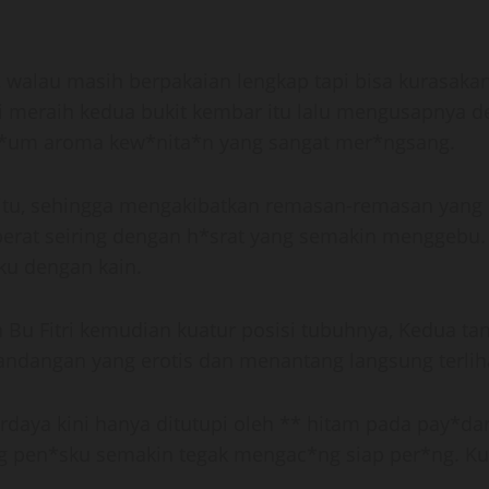
 walau masih berpakaian lengkap tapi bisa kurasaka
sti meraih kedua bukit kembar itu lalu mengusapnya
erc*um aroma kew*nita*n yang sangat mer*ngsang.
u, sehingga mengakibatkan remasan-remasan yang ku
n berat seiring dengan h*srat yang semakin mengge
ku dengan kain.
h Bu Fitri kemudian kuatur posisi tubuhnya, Kedua t
andangan yang erotis dan menantang langsung terlih
erdaya kini hanya ditutupi oleh ** hitam pada pay*d
en*sku semakin tegak mengac*ng siap per*ng. Kudeka