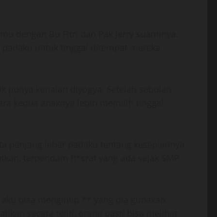
emu dengan Bu Fitri dan Pak Jerry suaminya.
n padaku untuk tinggal ditempat mereka
k punya kenalan diyogya. Setelah sebulan
tara kedua anaknya lebih memilih tinggal
rita panjang lebar padaku tentang kesepiannya
hatkan, terpendam h*srat yang ada sejak SMP
 aku bisa mengintip ** yang dia gunakan.
ikan secara teliti, orang pasti bisa melihat