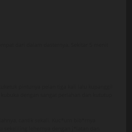
mpat dari dalam dasternya. Sekitar 5 menit
etuk pintunya pelan tiga kali lalu kupanggil
an kubuka dengan sangat perlahan dan kututup
jahnya, cantik sekali. Kuc*um bib*rnya
 sekeliling lehernya dengan j*latan dan