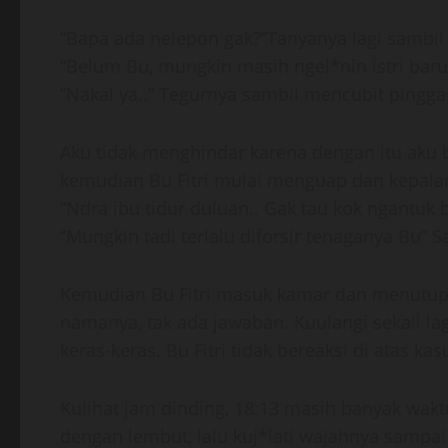
“Bapa ada nelepon gak?”Tanyanya lagi sambil
“Belum Bu, mungkin masih ngel*nin istri bar
“Nakal ya..” Tegurnya sambil mencubit pingga
Aku tidak menghindar karena dengan itu aku b
kemudian Bu Fitri mulai menguap dan kepala
“Ndra ibu tidur duluan.. Gak tau kok ngantuk b
“Mungkin tadi terlalu diforsir tenaganya Bu”
Kemudian Bu Fitri masuk kamar dan menutupny
namanya, tak ada jawaban. Kuulangi sekali la
keras-keras. Bu Fitri tidak bereaksi di atas kas
Kulihat jam dinding, 18:13 masih banyak waktu
dengan lembut, lalu kuj*lati wajahnya sampa