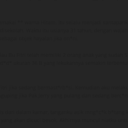
makai ** warna Hitam. Itu selalu menjadi santapank
disekolah. Waktu itu usianya 31 tahun, dengan waja
agai objek hayalan jika on*ni.
alau Bu Fitri telah memiliki 2 orang anak yang sudah 
d*d* ukuran 36 B yang lekukannya semakin terbentu
itri jika sedang bermast*rb*si. Kemudian aku mela
nguping jika Pak Jerry yang pulang dan sedang berc*nt
s dari dalam kamar, tanganku asik mng*c*k b*tang k
 yang akan dicuci besok. Akhirnya muncul niatku untu