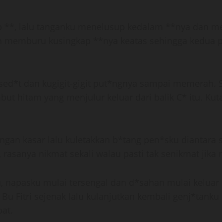
p **, lalu tanganku menelusup kedalam **nya dan m
n memburu kusingkap **nya keatas sehingga kedua
d*t dan kugigit-gigit put*ngnya sampai memerah. Se
t hitam yang menjulur keluar dari balik C* itu. Kuta
an kasar lalu kuletakkan b*tang pen*sku diantara 
asanya nikmat sekali walau pasti tak senikmat jika
, napasku mulai tersengal dan d*sahan mulai keluar d
u Fitri sejenak lalu kulanjutkan kembali genj*tanku t
at.