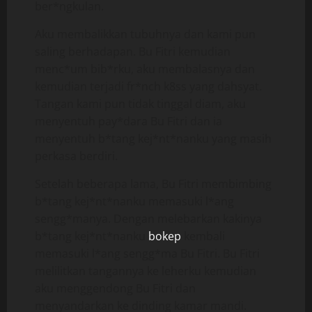
ber*ngkulan.
Aku membalikkan tubuhnya dan kami pun
saling berhadapan. Bu Fitri kemudian
menc*um bib*rku, aku membalasnya dan
kemudian terjadi fr*nch k8ss yang dahsyat.
Tangan kami pun tidak tinggal diam, aku
menyentuh pay*dara Bu Fitri dan ia
menyentuh b*tang kej*nt*nanku yang masih
perkasa berdiri.
Setelah beberapa lama, Bu Fitri membimbing
b*tang kej*nt*nanku memasuki l*ang
sengg*manya. Dengan melebarkan kakinya
b*tang kej*nt*nanku
bokep
kembali
memasuki l*ang sengg*ma Bu Fitri. Bu Fitri
melilitkan tangannya ke leherku kemudian
aku menggendong Bu Fitri dan
menyandarkan ke dinding kamar mandi.