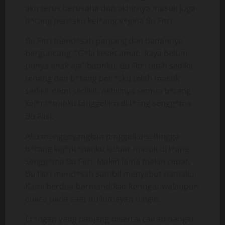
aku terus berusaha dan akhirnya masuk juga
b*tang pen*sku kel*ang v*gina Bu Fitri.
Bu Fitri mend*sah panjang dan badannya
berguncang. “G*la keset amat.. kaya belum
punya anak aja” batinku. Bu Fitri telah sedikit
tenang dan b*tang pen*sku telah masuk
sedikit demi sedikit. Akhirnya semua b*tang
kej*nt*nanku tenggelam di l*ang sengg*ma
Bu Fitri.
Aku menggoyangkan pinggulku sehingga
b*tang kej*nt*nanku keluar masuk di l*ang
sengg*ma Bu Fitri. Makin lama makin cepat,
Bu Fitri mend*sah sambil menyebut namaku.
Kami berdua bermandikan keringat walaupun
cuaca pada saat itu lumayan dingin.
Er*ngan yang panjang disertai cairan hangat