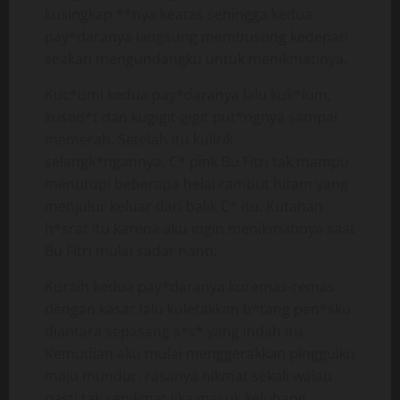
kusingkap **nya keatas sehingga kedua
pay*daranya langsung membusung kedepan
seakan mengundangku untuk menikmatinya.
Kuc*umi kedua pay*daranya lalu kuk*lum,
kused*t dan kugigit-gigit put*ngnya sampai
memerah. Setelah itu kulirik
selangk*ngannya, C* pink Bu Fitri tak mampu
menutupi beberapa helai rambut hitam yang
menjulur keluar dari balik C* itu. Kutahan
h*srat itu karena aku ingin menikmatinya saat
Bu Fitri mulai sadar nanti.
Kuraih kedua pay*daranya kuremas-remas
dengan kasar lalu kuletakkan b*tang pen*sku
diantara sepasang s*s* yang indah itu.
Kemudian aku mulai menggerakkan pinggulku
maju mundur, rasanya nikmat sekali walau
pasti tak senikmat jika masuk kelubang