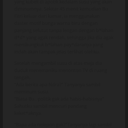
yang kubeli di apotik kedalam susu yang akan
diminumnya. Sekitar 45 menit kemudian Bu
Fitri keluar dari kamar, ia menggunakan
daster motif bunga warna biru dengan
panjang selutut tanpa lengan dengan b*lahan
d*d* yang agak rendah, sehingga jika dia agak
membungkuk b*lahan pay*daranya yang
indah akan tampak jelas terlihat olehku.
Setelah mengambil susu di atas meja dia
duduk menemaniku menonton TV di ruang
tengah.
“Ada berita apa Ndra?” Tanyanya sambil
meminum susu.
“Biasa Bu.. politik gak ada habis-habisnya”
Sahutku sambil mencuri pandang
keket*aknya.
“Bapa ada nelepon gak?”Tanyanya lagi sambil