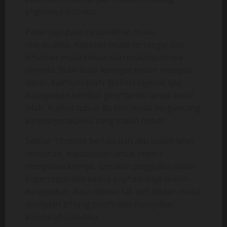
v*ginanya batinku.
Pelan tapi pasti rasa nikmat mulai
merasukiku, napasku mulai tersengal dan
d*sahan mulai keluar dari mulutku tanpa
diminta. Butir-butir keringat makin mengalir
deras, kuk*lum bib*r Bu Fitri sejenak lalu
kulanjutkan kembali genj*tanku tanpa kenal
lelah. Kulihat tubuh Bu Fitri mulai berguncang
karena gerakanku yang makin hebat.
Sekitar 10 menit berlalu dan aku sudah lelah
menahan, kuputuskan untuk segera
mengeluarkannya. Gerakan pinggulku makin
kupercepat dan kedua pay*daranya makin
kurapatkan. Rasa nikmat tak terlukiskan mulai
menjalari b*tang pen*s dan menyebar
keseluruh tubuhku.