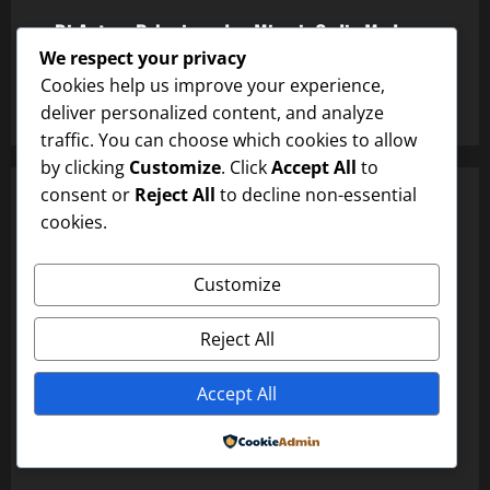
Di Antara Pekerjaan dan Mimpi: Gadis Muda
yang Bekerja sebagai Pelayan
We respect your privacy
Cookies help us improve your experience,
dxwfc
January 14, 2026
0
deliver personalized content, and analyze
traffic. You can choose which cookies to allow
by clicking
Customize
. Click
Accept All
to
consent or
Reject All
to decline non-essential
YOU MAY HAVE MISSED
Uncategorized
cookies.
Di Antara Pekerjaan dan Mimpi: Gadis Muda yang
Customize
Bekerja sebagai Pelayan
dxwfc
January 14, 2026
0
Reject All
Uncategorized
Di Antara Pekerjaan dan Mimpi: Gadis Muda yang
Accept All
Bekerja sebagai Pelayan
Powered by
dxwfc
January 14, 2026
0
Uncategorized