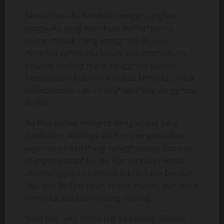
Setelah itu aku kembali menggoyangkan
pinggulku yang membuat kej*nt*nanku
keluar masuk l*ang sengg*ma Bu Fitri.
Akhirnya sp*rmaku keluar dan membasahi
seluruh dinding l*ang sengg*ma Bu Fitri.
Ternayata ia belum mencapai kl*maks, untuk
membantunya aku menj*lati l*ang sengg*ma
Bu Fitri.
Bu Fitri sedikit menjerit dengan apa yang
kulakukan, Akhirnya Bu Fitri mengeluarkan
juga cairan dari l*ang sengg*manya dan pas
mengenai wajahku. Bu Fitri terkulai nikmat,
aku mengguyuri kembali tubuh kami berdua.
Aku dan Bu Fitri telah selesai mandi, dan telah
memakai pakaian masing-masing.
“Lain kali.. aku minta lagi ya sayang” Bisikku