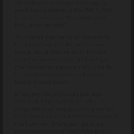
dimasukkan ketempatnya. Aku mengatur
posisi dan melebarkan kaki bo Fitri. Bu Fitri
tersadar dan berkata, “Kita sudah terlalu
jauh.. jangan teruskan”
Aku tidak lagi memperdulikan kata-kata Bu
Fitri karena hawa n*fs*ku sudah menuju
puncak. Aku kembali meraih Bu Fitri dan
menc*umi bib*rnya, kali ini lebih dahsyat
l*dahku bergoyang-goyang di mulutnya. Bu
Fitri tak bisa berbuat apa-apa dan kembali
larut dalam kenikmatan.
B*tang pen*sku yang sudah gatal ingin
memasuki l*ang v*gina Bu Fitri. Aku
mengambil posisi yang pas, b*tang pen*sku
mulai memasuki pintu kew*nita*nnya. Seperti
masih per*wan, b*tang pen*sku sering
melenceng memasuki l*ang v*gina Bu Fitri,