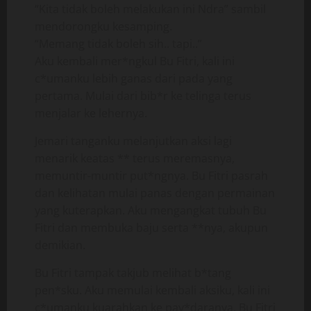
“Kita tidak boleh melakukan ini Ndra” sambil
mendorongku kesamping.
“Memang tidak boleh sih.. tapi..”
Aku kembali mer*ngkul Bu Fitri, kali ini
c*umanku lebih ganas dari pada yang
pertama. Mulai dari bib*r ke telinga terus
menjalar ke lehernya.
Jemari tanganku melanjutkan aksi lagi
menarik keatas ** terus meremasnya,
memuntir-muntir put*ngnya. Bu Fitri pasrah
dan kelihatan mulai panas dengan permainan
yang kuterapkan. Aku mengangkat tubuh Bu
Fitri dan membuka baju serta **nya, akupun
demikian.
Bu Fitri tampak takjub melihat b*tang
pen*sku. Aku memulai kembali aksiku, kali ini
c*umanku kuarahkan ke pay*daranya. Bu Fitri