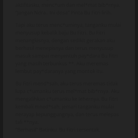
aktifitasku, menc*um dan mel*mat bib*rnya.
“Jangan Ndra.. Ini dosa” Pinta Bu Fitri lirih.
Tapi aku terus menc*uminya, tanganku mulai
menyusup kebalik baju Bu Fitri. Bu Fitri
menangkisnya, dengan sedikit gerakan aku
berhasil menepisnya dan terus menyusup
masuk sampai menyentuh pay*dara Bu Fitri
yang masih terbunkus **. Aku meremas
lembut pay*daranya yang montok itu.
Bu Fitri mend*sah, aku terus meremas tidak
lupa c*umanku terus mel*mat bib*rnya. Aku
mengalihkan c*umanku ke lehernya. Bu Fitri
kembali mned*sah, jemari tanganku mulai
nerayap kepunggungnya, dan terus melepas
tali **nya.
“Berhasil” Batinku. Bu Fitri tersentak.