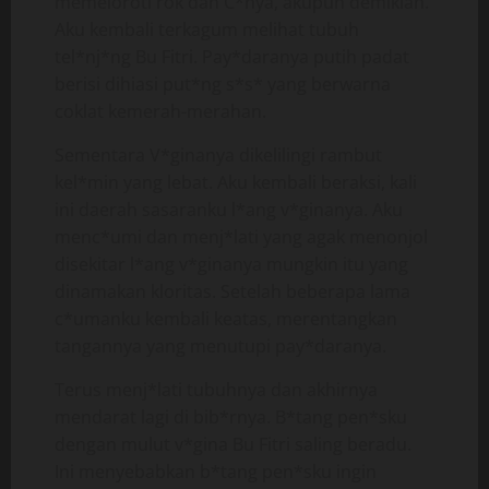
memeloroti rok dan C*nya, akupun demikian.
Aku kembali terkagum melihat tubuh
tel*nj*ng Bu Fitri. Pay*daranya putih padat
berisi dihiasi put*ng s*s* yang berwarna
coklat kemerah-merahan.
Sementara V*ginanya dikelilingi rambut
kel*min yang lebat. Aku kembali beraksi, kali
ini daerah sasaranku l*ang v*ginanya. Aku
menc*umi dan menj*lati yang agak menonjol
disekitar l*ang v*ginanya mungkin itu yang
dinamakan kloritas. Setelah beberapa lama
c*umanku kembali keatas, merentangkan
tangannya yang menutupi pay*daranya.
Terus menj*lati tubuhnya dan akhirnya
mendarat lagi di bib*rnya. B*tang pen*sku
dengan mulut v*gina Bu Fitri saling beradu.
Ini menyebabkan b*tang pen*sku ingin