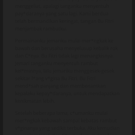
menggeliat, apalagi tanganku menyentuh
pay*daranya yang satu lagi. Kami berdua
telah bermandikan keringat, tangan Bu Fitri
menjambak rambutku.
Permainanku jemariku mulai mer*ngkak ke
bawah dan berusaha menyelusup kebalik rok
dan C*nya. Bu Fitri tidak lagi menangkisnya.
Jemari tanganku menyentuh rambut
kel*minnya, lalu jemariku menggesek-gesek
sekitar l*ang v*gina Bu Fitri. Bu Fitri
mend*sah panjang dan membenamkan
kepalaku kepay*daranya, untuk mendapatkan
kenikmatan lebih.
Setelah beberapa lama, c*umanku mulai
mer*ngkak kebawah sampai kebatas rambut
v*ginanya yang sedikit terbuka. Aku kemudian