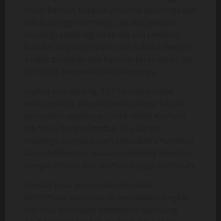
mulai beraksi, kuketuk pintunya pelan tiga kali
lalu kupanggil namanya, tak ada jawaban.
Kuulangi sekali lagi tetap tak ada jawaban,
kuputar pegangan pintu dan kubuka dengan
sangat perlahan dan kututup keras-keras. Bu
Fitri tidak bereaksi di atas kasurnya.
Kulihat jam dinding, 18:13 masih banyak
waktu pikirku. Aku naik keatas kasur lalu ku
perhatikan wajahnya, cantik sekali. Kuc*um
bib*rnya dengan lembut, lalu kuj*lati
wajahnya sampai basah kemudian c*umanku
turun kelehernya. Kusapu sekeliling lehernya
dengan j*latan dan sed*tan hingga memerah.
Setelah puas kuturunkan kepalaku
ked*d*nya, walau masih berpakaian lengkap
tapi bisa kurasakan kekenyalan sepasang