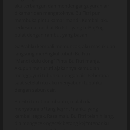
aku terbangun dan mendengar guyuran air
dikamar dan mengetoknya, Bu Fitri pun
membuka pintu kamar mandi. Kembali aku
terkesima melihat Bu Fitri yang tel*nj*ng
bulat dengan rambut yang basah.
Ga*rahku kembali memuncak, aku masuk dan
langsung mer*ngkul tubuh Bu Fitri.
“Mandi dulu dong” Pinta Bu Fitri manja.
Akupun menuruti ajakannya kemudian
mengguyuri tubuhku dengan air. Beberapa
saat setelah itu aku menyabuni tubuhku
dengan sabun cair.
Bu Fitri turut membantu, malah dia
menyabuni b*tang kej*nt*nanku yang
kembali tegak. Rasa malu Bu Fitri telah hilang,
dia meng*c*k-ng*c*k b*tang kej*nt*nanku