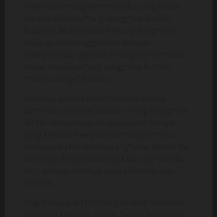
menerpa b*tang kej*nt*nanku yang masih
berada didalam l*ang sengg*ma Bu Fitri.
Rupanya Bu Fitri telah mencapai org*sme,
aku pun tidak tinggal diam dengan
mempercepat gerakan b*tang kej*nt*nanku
keluar masuk dil*ang sengg*ma Bu Fitri.
“Inilah saatnya” Batinku.
Akhirnya puncak kenikmatanku datang,
sp*rmaku muncrat didalam l*ang sengg*ma
Bu Fitri bersamaan dengan cairan hangat
yang kembali menyirami b*tang pen*sku,
ternyata Bu Fitri kembali org*sme. Malam itu
berlanjut dengan beberapa kali org*sme Bu
Fitri, sampai akhirnya kami kelelahan dan
tertidur.
Pagi harinya, Bu Fitri bangun lebih dulu dan
langsung kekamar mandi. Sesaat kemudian