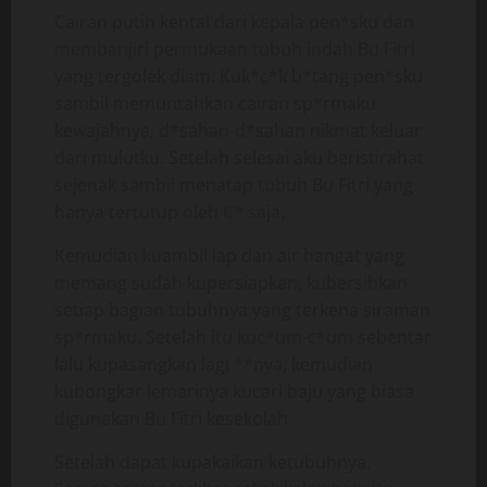
Cairan putih kental dari kepala pen*sku dan
membanjiri permukaan tubuh indah Bu Fitri
yang tergolek diam. Kuk*c*k b*tang pen*sku
sambil memuntahkan cairan sp*rmaku
kewajahnya, d*sahan-d*sahan nikmat keluar
dari mulutku. Setelah selesai aku beristirahat
sejenak sambil menatap tubuh Bu Fitri yang
hanya tertutup oleh C* saja.
Kemudian kuambil lap dan air hangat yang
memang sudah kupersiapkan, kubersihkan
setiap bagian tubuhnya yang terkena siraman
sp*rmaku. Setelah itu kuc*um-c*um sebentar
lalu kupasangkan lagi **nya, kemudian
kubongkar lemarinya kucari baju yang biasa
digunakan Bu Fitri kesekolah.
Setelah dapat kupakaikan ketubuhnya.