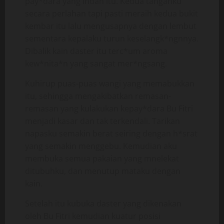
pay*dara yang indah itu. Kedua tanganku
secara perlahan tapi pasti meraih kedua bukit
kembar itu lalu mengusapnya dengan lembut
sementara kepalaku turun keselangk*ngnnya.
Dibalik kain daster itu terc*um aroma
kew*nita*n yang sangat mer*ngsang.
Kuhirup puas-puas wangi yang memabukkan
itu, sehingga mengakibatkan remasan-
remasan yang kulakukan kepay*dara Bu Fitri
menjadi kasar dan tak terkendali. Tarikan
napasku semakin berat seiring dengan h*srat
yang semakin menggebu. Kemudian aku
membuka semua pakaian yang mnelekat
ditubuhku, dan menutup mataku dengan
kain.
Setelah itu kubuka daster yang dikenakan
oleh Bu Fitri kemudian kuatur posisi