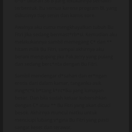
d*d* ukuran 36 B yang lekukannya semakin
terbentuk. Itu semua karena program BL yang
diikutinya tiap senin dan kamis sore.
Awalnya aku cuma mengkhayalkan tubuh Bu
Fitri jika sedang bermast*rb*si. Kemudian aku
melakukannya sambil memegang C* dan **
hitam milik Bu Fitri, sampai akhirnya aku
berani menguping jika Pak Jerry yang pulang
dan sedang berc*nta dengan Bu Fitri.
Sambil mendengar d*sahan dan er*ngan
erotis dari dalam kamar, tanganku asik
mng*c*k b*tang k*nt*lku yang lumayan
besar. Dan bila sudah keluar kubersihkan
dengan C* atau ** Bu Fitri yang akan dicuci
besok. Akhirnya muncul niatku untuk
mencicipi lubang v*gina Bu Fitri yang pasti
sangat keset dan terawat.