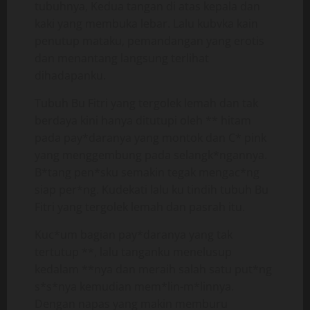
tubuhnya, Kedua tangan di atas kepala dan
kaki yang membuka lebar. Lalu kubvka kain
penutup mataku, pemandangan yang erotis
dan menantang langsung terlihat
dihadapanku.
Tubuh Bu Fitri yang tergolek lemah dan tak
berdaya kini hanya ditutupi oleh ** hitam
pada pay*daranya yang montok dan C* pink
yang menggembung pada selangk*ngannya.
B*tang pen*sku semakin tegak mengac*ng
siap per*ng. Kudekati lalu ku tindih tubuh Bu
Fitri yang tergolek lemah dan pasrah itu.
Kuc*um bagian pay*daranya yang tak
tertutup **, lalu tanganku menelusup
kedalam **nya dan meraih salah satu put*ng
s*s*nya kemudian mem*lin-m*linnya.
Dengan napas yang makin memburu