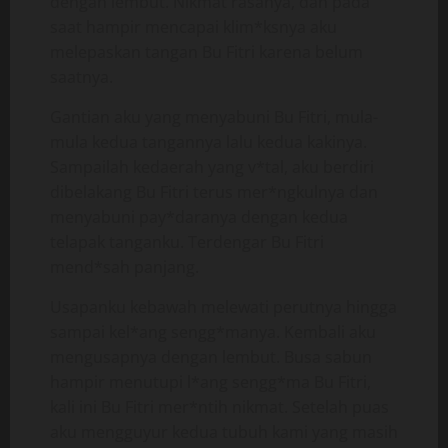
dengan lembut. Nikmat rasanya, dan pada
saat hampir mencapai klim*ksnya aku
melepaskan tangan Bu Fitri karena belum
saatnya.
Gantian aku yang menyabuni Bu Fitri, mula-
mula kedua tangannya lalu kedua kakinya.
Sampailah kedaerah yang v*tal, aku berdiri
dibelakang Bu Fitri terus mer*ngkulnya dan
menyabuni pay*daranya dengan kedua
telapak tanganku. Terdengar Bu Fitri
mend*sah panjang.
Usapanku kebawah melewati perutnya hingga
sampai kel*ang sengg*manya. Kembali aku
mengusapnya dengan lembut. Busa sabun
hampir menutupi l*ang sengg*ma Bu Fitri,
kali ini Bu Fitri mer*ntih nikmat. Setelah puas
aku mengguyur kedua tubuh kami yang masih