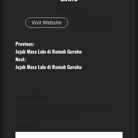
Administrator
Visit Website
View All Posts
P
Previous:
Jejak Masa Lalu di Rumah Guruku
o
Next:
Jejak Masa Lalu di Rumah Guruku
s
t
n
Leave a Reply
a
Your email address will not be published.
Required fields are marked
*
v
Comment
*
i