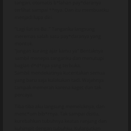
tangan, otomatis b*lahan pay*daranya
terlihat sampai **nya. Dan itu membuatku
menjadi lupa diri.
“Lagi liat ini Bu..” Tanganku langsung
meremas salah satu pay*daranya yang
montok.
“Jangan kurang ajar kamu ya” Bentaknya
sambil menepis tanganku dan menutupi
bagian d*d*nya yang terbuka.
Sambil mendekatinya kuceritakan semua
yang baru saja kulakukan tadi. Wajahnya
tampak memerah karena kaget dan tak
percaya.
Tiba-tiba aku langsung memeluknya, dan
menc*um bib*rnya. Tak sampai disitu,
kurebahkan tubuhnya keatas ranjang dan
kuhimpit dengan tubuhku. Kulanjutkan