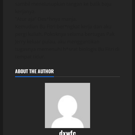
sambil menelusupkan tangan ke balik baju
kerjanya.
“Atur aja” Des*hnya manja.
Kemudian Bu Fitri ber*ngkat kerja dan aku
pergi kuliah. Pokoknya selama bertugas Pak
Jerry keluar pulau, aku menggantikan
tugasnya memenuhi h*srat biologis Bu Fitri di
tempat tidur.
ABOUT THE AUTHOR
dxwfc