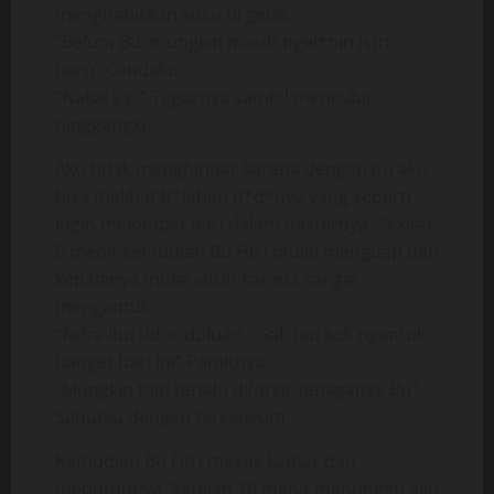
menghabiskan susu di gelas.
“Belum Bu, mungkin masih ngel*nin istri
baru” Candaku.
“Nakal ya..” Tegurnya sambil mencubit
pinggangku.
Aku tidak menghindar karena dengan itu aku
bisa melihat b*lahan d*d*nya yang seperti
ingin melompat dari dalam dasternya. Sekitar
5 menit kemudian Bu Fitri mulai menguap dan
kepalanya mulai jatuh karena sangat
mengantuk.
“Ndra ibu tidur duluan.. Gak tau kok ngantuk
banget hari ini” Pamitnya.
“Mungkin tadi terlalu diforsir tenaganya Bu”
Sahutku dengan tersenyum.
Kemudian Bu Fitri masuk kamar dan
menutupnya. Setelah 10 menit menunggu aku