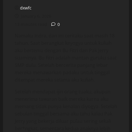
dxwfc
January 6, 2026
13 minutes read
0
Namaku Indra, dan ini ceritaku saat masih 18
tahun. Saat berangkat keyogya untuk kuliah
aku bertemu dengan Bu Fitri dan Pak Jerry
suaminya. Bu Fitri adalah mantan guruku saat
SMP dulu. Setelah bercerita panjang lebar
mereka menawarkan padaku untuk tinggal
ditempat mereka selama aku kuliah.
Setelah mendapat ijin orang tuaku, akupun
menerima tawaran baik mereka karna aku
memang tidak punya kenalan diyogya. Setelah
sebulan tinggal bersama aku tahu kalau Pak
Jerry yang bekerja diluar pulau sering sekali
ber*ngkat, sementara kedua anaknya lebih