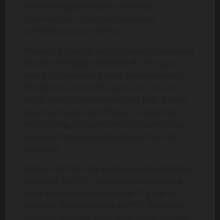
memilih tinggal bersama neneknya
dikalimantan untuk mernyelesaikan
pendidikan dasar mereka.
Aku sering melihat Bu Fitri melamun sepulang
dia dari mengajar disekolah. Bu Fitri juga
sering cerita panjang lebar padaku tentang
kesepiannya dirumah selama ini. Dan aku
selalu menjadi pendengar yang baik. Dibalik
sikap baik yang kuperlihatkan, terpendam
h*srat yang ada sejak SMP dan tumbuh lagi
sejak pertemuan kembali dengan Bu Fitri
sekarang.
Waktu SMP dulu aku paling bersemangat jika
pelajaran Bu Fitri, selain cara mengajarnya
yang enak aku bisa mengintip ** yang dia
gunakan. Antara kancing di d*d* dan kerah
lehernya terdapat celah yang sering terbuka,