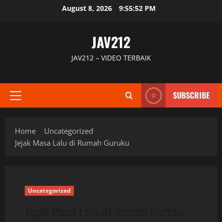
Skip
August 8, 2026
9:55:53 PM
to
content
JAV212
JAV212 – VIDEO TERBAIK
SUBSCRIBE
Primary
Menu
Home
Uncategorized
Jejak Masa Lalu di Rumah Guruku
Uncategorized
Jejak Masa Lalu di Rumah Guruku