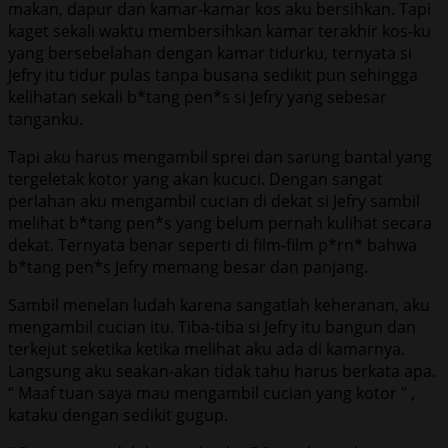
makan, dapur dan kamar-kamar kos aku bersihkan. Tapi
kaget sekali waktu membersihkan kamar terakhir kos-ku
yang bersebelahan dengan kamar tidurku, ternyata si
Jefry itu tidur pulas tanpa busana sedikit pun sehingga
kelihatan sekali b*tang pen*s si Jefry yang sebesar
tanganku.
Tapi aku harus mengambil sprei dan sarung bantal yang
tergeletak kotor yang akan kucuci. Dengan sangat
perlahan aku mengambil cucian di dekat si Jefry sambil
melihat b*tang pen*s yang belum pernah kulihat secara
dekat. Ternyata benar seperti di film-film p*rn* bahwa
b*tang pen*s Jefry memang besar dan panjang.
Sambil menelan ludah karena sangatlah keheranan, aku
mengambil cucian itu. Tiba-tiba si Jefry itu bangun dan
terkejut seketika ketika melihat aku ada di kamarnya.
Langsung aku seakan-akan tidak tahu harus berkata apa.
“ Maaf tuan saya mau mengambil cucian yang kotor ” ,
kataku dengan sedikit gugup.