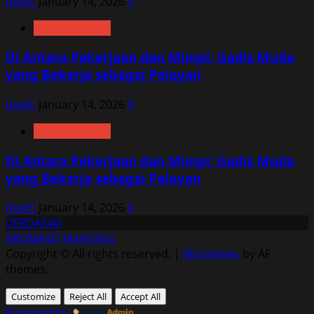
dxwfc
January 14, 2026
0
Uncategorized
Di Antara Pekerjaan dan Mimpi: Gadis Muda
yang Bekerja sebagai Pelayan
dxwfc
January 14, 2026
0
Uncategorized
Di Antara Pekerjaan dan Mimpi: Gadis Muda
yang Bekerja sebagai Pelayan
dxwfc
January 14, 2026
0
CERDAS4D
AROMA4D
MAHJONG
Copyright © All rights reserved.
|
MoreNews
by AF
themes.
Customize
Reject All
Accept All
Powered by