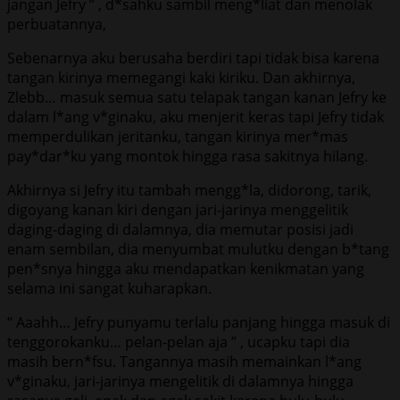
jangan Jefry ” , d*sahku sambil meng*liat dan menolak
perbuatannya,
Sebenarnya aku berusaha berdiri tapi tidak bisa karena
tangan kirinya memegangi kaki kiriku. Dan akhirnya,
Zlebb… masuk semua satu telapak tangan kanan Jefry ke
dalam l*ang v*ginaku, aku menjerit keras tapi Jefry tidak
memperdulikan jeritanku, tangan kirinya mer*mas
pay*dar*ku yang montok hingga rasa sakitnya hilang.
Akhirnya si Jefry itu tambah mengg*la, didorong, tarik,
digoyang kanan kiri dengan jari-jarinya menggelitik
daging-daging di dalamnya, dia memutar posisi jadi
enam sembilan, dia menyumbat mulutku dengan b*tang
pen*snya hingga aku mendapatkan kenikmatan yang
selama ini sangat kuharapkan.
“ Aaahh… Jefry punyamu terlalu panjang hingga masuk di
tenggorokanku… pelan-pelan aja ” , ucapku tapi dia
masih bern*fsu. Tangannya masih memainkan l*ang
v*ginaku, jari-jarinya mengelitik di dalamnya hingga