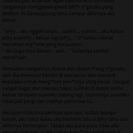
rasanya geli, enak dan agak sakit karena bulu-bulu
tangannya menggesek-gesek bib*r v*ginaku yang
lembut. Ini berlangsung lama sampai akhirnya aku
keluar.
“ Jefry… aku nggak tahan… aahhh… ouhhh… aku keluar
Jefry auuhhh… keluar lagi Jefry… ” d*sahku nikmat
menahan org*sme yang kurasakan.
“ Aku juga mau keluar… auh… ” balasnya sambil
mend*sah.
Kemudian tangannya ditarik dari dalam l*ang v*ginaku
dan dia memutar berdiri di tepi kasur dan menarik
kepalaku untuk meng*lum pen*snya yang besar. Dengan
sangat kaget dan merasa takut, kulihat di depan pintu
kamar ternyata suamiku datang lagi, sepertinya suamiku
tidak jadi pergi dan melihat peristiwa itu.
Aku-pun tidak bisa berbuat apa-apa, sudah telanjur
basah, aku takut kalau aku berhenti lalu si Jefry tahu dan
akhirnya bertengkar. Tetapi aku pura-pura tidak ada
sesuatu hal pun, si Jefry tetap kukul*m sambil melirik