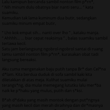
Lalu kamipun bercanda sambil nonton film p*rn*,
“ Nih minum dulu obatnya biar nanti seru… ” kata
suamiku.
Kemudian tak lama kuminum dua butir, sedangkan
suamiku minum empat butir,
“ Lho kok empat sih… nanti over lho ” , kataku manja.
“ Ahhhh… … biar cepat reaksinya ” , balas suamiku sambil
tertawa kecil.
Satu jam berlangsung ngobrol-ngobrol santai di ruang
tamu sambil nonton film p*rn*, kurasakan obat tadi
langsung bereaksi.
Aku cuma mengenakan baju putih tanpa Br* dan Cel*na
d*lam. Kita berdua duduk di sofa sambil kaki kita
diletakkan di atas meja. Kulihat suamiku mulai
terangs*ng, dia mulai memegang lututku lalu mer*ba
naik ke p*haku yang mulus, putih dan s*ksi.
B*ah d*daku yang masih montok dengan put*ngnya
yang masih kecil dan merah diraihnya dan dir*masnya