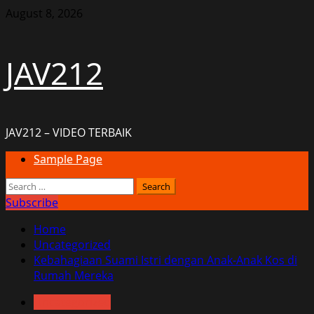
Skip
August 8, 2026
to
content
JAV212
JAV212 – VIDEO TERBAIK
Primary
Sample Page
Menu
Search
for:
Subscribe
Home
Uncategorized
Kebahagiaan Suami Istri dengan Anak-Anak Kos di
Rumah Mereka
Uncategorized