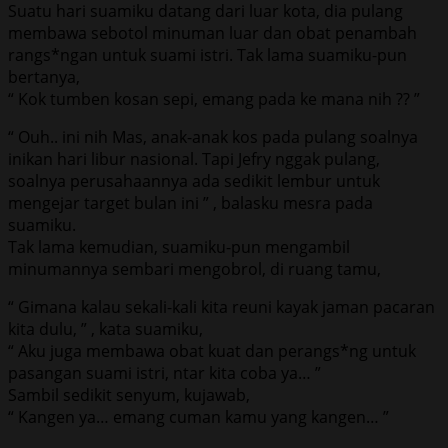
Suatu hari suamiku datang dari luar kota, dia pulang
membawa sebotol minuman luar dan obat penambah
rangs*ngan untuk suami istri. Tak lama suamiku-pun
bertanya,
“ Kok tumben kosan sepi, emang pada ke mana nih ?? ”
“ Ouh.. ini nih Mas, anak-anak kos pada pulang soalnya
inikan hari libur nasional. Tapi Jefry nggak pulang,
soalnya perusahaannya ada sedikit lembur untuk
mengejar target bulan ini ” , balasku mesra pada
suamiku.
Tak lama kemudian, suamiku-pun mengambil
minumannya sembari mengobrol, di ruang tamu,
“ Gimana kalau sekali-kali kita reuni kayak jaman pacaran
kita dulu, ” , kata suamiku,
“ Aku juga membawa obat kuat dan perangs*ng untuk
pasangan suami istri, ntar kita coba ya… ”
Sambil sedikit senyum, kujawab,
“ Kangen ya… emang cuman kamu yang kangen… ”