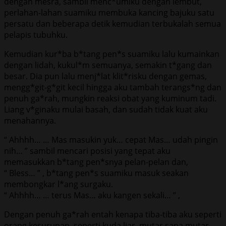
dengan mesra, sambil menc*umiku dengan lembut,
perlahan-lahan suamiku membuka kancing bajuku satu
persatu dan beberapa detik kemudian terbukalah semua
pelapis tubuhku.
Kemudian kur*ba b*tang pen*s suamiku lalu kumainkan
dengan lidah, kukul*m semuanya, semakin t*gang dan
besar. Dia pun lalu menj*lat klit*risku dengan gemas,
mengg*git-g*git kecil hingga aku tambah terangs*ng dan
penuh ga*rah, mungkin reaksi obat yang kuminum tadi.
Liang v*ginaku mulai basah, dan sudah tidak kuat aku
menahannya.
“ Ahhhh… … Mas masukin yuk… cepat Mas… udah pingin
nih… ” sambil mencari posisi yang tepat aku
memasukkan b*tang pen*snya pelan-pelan dan,
“ Bless… ” , b*tang pen*s suamiku masuk seakan
membongkar l*ang surgaku.
“ Ahhhh… … terus Mas… aku kangen sekali… ” ,
Dengan penuh ga*rah entah kenapa tiba-tiba aku seperti
orang kesurupan, seperti kuda liar, mutar sana mutar