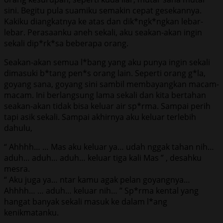
sini. Begitu pula suamiku semakin cepat gesekannya.
Kakiku diangkatnya ke atas dan dik*ngk*ngkan lebar-
lebar. Perasaanku aneh sekali, aku seakan-akan ingin
sekali dip*rk*sa beberapa orang.
Seakan-akan semua l*bang yang aku punya ingin sekali
dimasuki b*tang pen*s orang lain. Seperti orang g*la,
goyang sana, goyang sini sambil membayangkan macam-
macam. Ini berlangsung lama sekali dan kita bertahan
seakan-akan tidak bisa keluar air sp*rma. Sampai perih
tapi asik sekali. Sampai akhirnya aku keluar terlebih
dahulu,
“ Ahhhh… … Mas aku keluar ya… udah nggak tahan nih…
aduh… aduh… aduh… keluar tiga kali Mas ” , desahku
mesra.
“ Aku juga ya… ntar kamu agak pelan goyangnya…
Ahhhh… … aduh… keluar nih… ” Sp*rma kental yang
hangat banyak sekali masuk ke dalam l*ang
kenikmatanku.