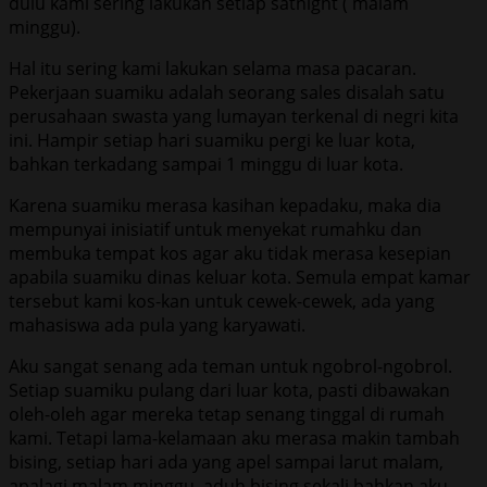
dulu kami sering lakukan setiap satnight ( malam
minggu).
Hal itu sering kami lakukan selama masa pacaran.
Pekerjaan suamiku adalah seorang sales disalah satu
perusahaan swasta yang lumayan terkenal di negri kita
ini. Hampir setiap hari suamiku pergi ke luar kota,
bahkan terkadang sampai 1 minggu di luar kota.
Karena suamiku merasa kasihan kepadaku, maka dia
mempunyai inisiatif untuk menyekat rumahku dan
membuka tempat kos agar aku tidak merasa kesepian
apabila suamiku dinas keluar kota. Semula empat kamar
tersebut kami kos-kan untuk cewek-cewek, ada yang
mahasiswa ada pula yang karyawati.
Aku sangat senang ada teman untuk ngobrol-ngobrol.
Setiap suamiku pulang dari luar kota, pasti dibawakan
oleh-oleh agar mereka tetap senang tinggal di rumah
kami. Tetapi lama-kelamaan aku merasa makin tambah
bising, setiap hari ada yang apel sampai larut malam,
apalagi malam minggu, aduh bising sekali bahkan aku