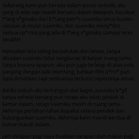
Sekarang kami-pun berada dalam posisi terbalik, aku
yang di atas tapi masih bersatu dalam dekapan. Kucabut
l*ang v*ginaku dari b*tang pen*s suamiku terus kuoles-
oleskan di mulut suamiku, dan suamiku meny*dot
semua sp*rma yang ada di l*ang v*ginaku sampai tetes
terakhir.
Kemudian kita saling berpelukan dan lemas, tanpa
disadari suamiku tidur tengkurap di karpet ruang tamu
tanpa busana apapun, aku pun juga terlelap di atas sofa
panjang dengan kaki telentang, bahkan film p*rn* pun
lupa dimatikan tapi semuanya terkunci sepertinya aman.
Ketika subuh aku terbangun dan kaget, posisiku b*gil
tanpa sehelai benang pun tetapi aku telah pindah di
kamar dalam, tetapi suamiku masih di ruang tamu.
Akhirnya perlahan-lahan kupakai celana pendek dan
kubangunkan suamiku. Akhirnya kami mandi berdua di
kamar mandi dalam.
Jam delapan pagi saya buatkan sarapan dan makan pagi