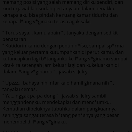
memang posisi yang salah memang diriku sendiri, dan
kini terjawablah sudah pertanyaan dalam benakku
kenapa aku bisa pindah ke ruang kamar tidurku dan
kenapa l*ang v*ginaku terasa agak sakit
“ Terus saya… kamu apain ” , tanyaku dengan sedikit
penasaran
“ Kutidurin kamu dengan penuh n*fsu, sampai sp*rma
yang keluar pertama kutumpahkan di perut kamu, dan
kutancapkan lagi b*tanganku ke l*ang v*ginamu sampai
kira-kira setengah jam keluar lagi dan kukeluarkan di
dalam l*ang v*ginamu ” , jawab si Jefry.
“ Upzzz… bahaya nih, ntar kalo hamil gimana nih ” ,
tanyaku cemas.
“ Ya… nggak pa-pa dong ” , jawab si Jefry sambil
menggandengku, mendekapku dan menc*umku.
Kemudian dipeluknya tubuhku dalam pangkuannya
sehingga sangat terasa b*tang pen*snya yang besar
menempel di l*ang v*ginaku.