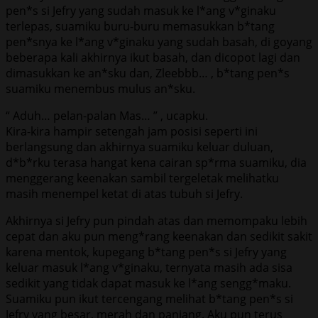
pen*s si Jefry yang sudah masuk ke l*ang v*ginaku
terlepas, suamiku buru-buru memasukkan b*tang
pen*snya ke l*ang v*ginaku yang sudah basah, di goyang
beberapa kali akhirnya ikut basah, dan dicopot lagi dan
dimasukkan ke an*sku dan, Zleebbb… , b*tang pen*s
suamiku menembus mulus an*sku.
“ Aduh… pelan-palan Mas… ” , ucapku.
Kira-kira hampir setengah jam posisi seperti ini
berlangsung dan akhirnya suamiku keluar duluan,
d*b*rku terasa hangat kena cairan sp*rma suamiku, dia
menggerang keenakan sambil tergeletak melihatku
masih menempel ketat di atas tubuh si Jefry.
Akhirnya si Jefry pun pindah atas dan memompaku lebih
cepat dan aku pun meng*rang keenakan dan sedikit sakit
karena mentok, kupegang b*tang pen*s si Jefry yang
keluar masuk l*ang v*ginaku, ternyata masih ada sisa
sedikit yang tidak dapat masuk ke l*ang sengg*maku.
Suamiku pun ikut tercengang melihat b*tang pen*s si
Jefry yang besar, merah dan panjang. Aku pun terus