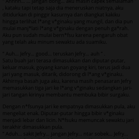
“ Ahhhh… … jangan dong… aku masih capek semalaman ”
, kataku tapi tetap saja dia meneruskan niatnya, aku
ditidurkan di pinggir kasurnya dan diangkat kakiku
hingga terlihat l*ang v*ginaku yang mungil, dan dia pun
mulai manj*lati l*ang v*ginaku dengan penuh ga*rah.
Aku pun sudah mulai bern*fsu karena pengaruh obat
yang telah aku minum sewaktu ada suamiku.
“ Auh… Jefry… good… teruskan Jefry… auh ” .
Satu buah jari terasa dimasukkan dan diputar-putar,
keluar masuk, goyang kanan goyang kiri, terus jadi dua
jari yang masuk, ditarik, didorong di l*ang v*ginaku.
Akhirnya basah juga aku, karena masih penasaran Jefry
memasukkan tiga jari ke l*ang v*ginaku sedangkan jari-
jari tangan kirinya membantu membuka bibir surgaku.
Dengan n*fsunya jari ke empatnya dimasukkan pula, aku
mengeliat enak. Diputar-putar hingga bibir v*ginaku
menjadi lebar dan licin. N*fsuku memuncak sewaktu jari
terakhir dimasukkan pula.
“ Aduh… sakit Jefry… jangan Jefry… ntar sobek… Jefry…