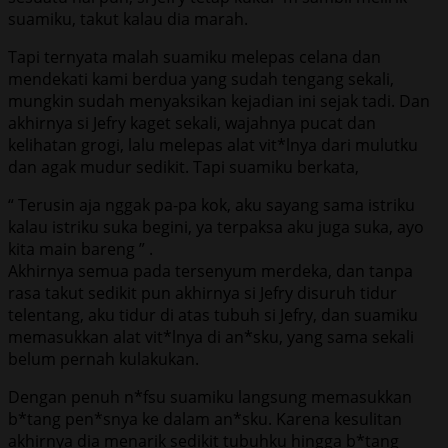
suamiku, takut kalau dia marah.
Tapi ternyata malah suamiku melepas celana dan
mendekati kami berdua yang sudah tengang sekali,
mungkin sudah menyaksikan kejadian ini sejak tadi. Dan
akhirnya si Jefry kaget sekali, wajahnya pucat dan
kelihatan grogi, lalu melepas alat vit*lnya dari mulutku
dan agak mudur sedikit. Tapi suamiku berkata,
“ Terusin aja nggak pa-pa kok, aku sayang sama istriku
kalau istriku suka begini, ya terpaksa aku juga suka, ayo
kita main bareng ” .
Akhirnya semua pada tersenyum merdeka, dan tanpa
rasa takut sedikit pun akhirnya si Jefry disuruh tidur
telentang, aku tidur di atas tubuh si Jefry, dan suamiku
memasukkan alat vit*lnya di an*sku, yang sama sekali
belum pernah kulakukan.
Dengan penuh n*fsu suamiku langsung memasukkan
b*tang pen*snya ke dalam an*sku. Karena kesulitan
akhirnya dia menarik sedikit tubuhku hingga b*tang