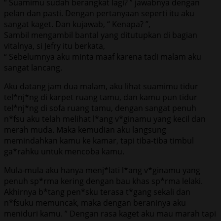
“ Suamimu sudah berangkat lagi? ” jawabnya dengan
pelan dan pasti. Dengan pertanyaan seperti itu aku
sangat kaget. Dan kujawab, “ Kenapa? ”,
Sambil mengambil bantal yang ditutupkan di bagian
vitalnya, si Jefry itu berkata,
“ Sebelumnya aku minta maaf karena tadi malam aku
sangat lancang.
Aku datang jam dua malam, aku lihat suamimu tidur
tel*nj*ng di karpet ruang tamu, dan kamu pun tidur
tel*nj*ng di sofa ruang tamu, dengan sangat penuh
n*fsu aku telah melihat l*ang v*ginamu yang kecil dan
merah muda. Maka kemudian aku langsung
memindahkan kamu ke kamar, tapi tiba-tiba timbul
ga*rahku untuk mencoba kamu.
Mula-mula aku hanya menj*lati l*ang v*ginamu yang
penuh sp*rma kering dengan bau khas sp*rma lelaki.
Akhirnya b*tang pen*sku terasa t*gang sekali dan
n*fsuku memuncak, maka dengan beraninya aku
meniduri kamu. ” Dengan rasa kaget aku mau marah tapi