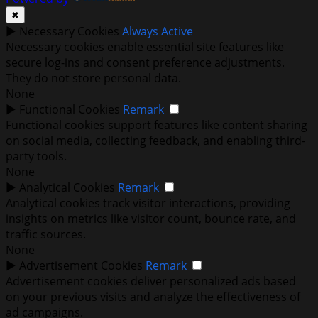
✖
►
Necessary Cookies
Always Active
Necessary cookies enable essential site features like
secure log-ins and consent preference adjustments.
They do not store personal data.
None
►
Functional Cookies
Remark
Functional cookies support features like content sharing
on social media, collecting feedback, and enabling third-
party tools.
None
►
Analytical Cookies
Remark
Analytical cookies track visitor interactions, providing
insights on metrics like visitor count, bounce rate, and
traffic sources.
None
►
Advertisement Cookies
Remark
Advertisement cookies deliver personalized ads based
on your previous visits and analyze the effectiveness of
ad campaigns.