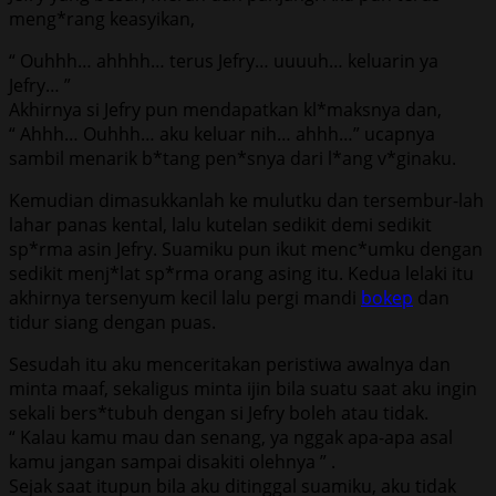
meng*rang keasyikan,
“ Ouhhh… ahhhh… terus Jefry… uuuuh… keluarin ya
Jefry… ”
Akhirnya si Jefry pun mendapatkan kl*maksnya dan,
“ Ahhh… Ouhhh… aku keluar nih… ahhh…” ucapnya
sambil menarik b*tang pen*snya dari l*ang v*ginaku.
Kemudian dimasukkanlah ke mulutku dan tersembur-lah
lahar panas kental, lalu kutelan sedikit demi sedikit
sp*rma asin Jefry. Suamiku pun ikut menc*umku dengan
sedikit menj*lat sp*rma orang asing itu. Kedua lelaki itu
akhirnya tersenyum kecil lalu pergi mandi
bokep
dan
tidur siang dengan puas.
Sesudah itu aku menceritakan peristiwa awalnya dan
minta maaf, sekaligus minta ijin bila suatu saat aku ingin
sekali bers*tubuh dengan si Jefry boleh atau tidak.
“ Kalau kamu mau dan senang, ya nggak apa-apa asal
kamu jangan sampai disakiti olehnya ” .
Sejak saat itupun bila aku ditinggal suamiku, aku tidak