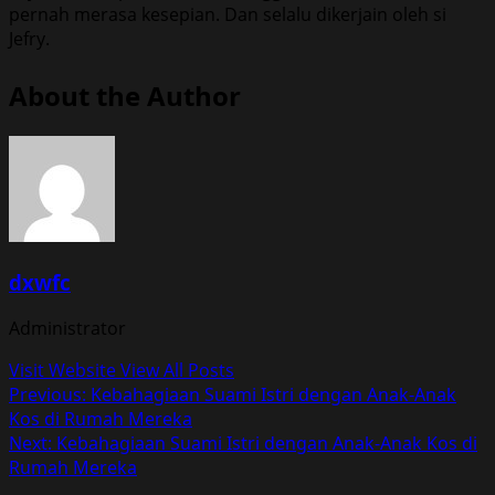
pernah merasa kesepian. Dan selalu dikerjain oleh si
Jefry.
About the Author
dxwfc
Administrator
Visit Website
View All Posts
Post
Previous:
Kebahagiaan Suami Istri dengan Anak-Anak
Kos di Rumah Mereka
navigation
Next:
Kebahagiaan Suami Istri dengan Anak-Anak Kos di
Rumah Mereka