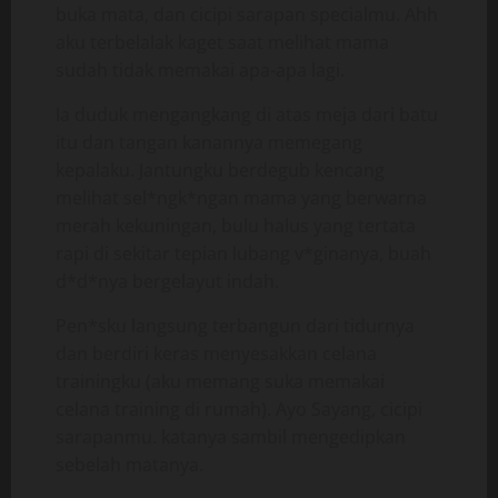
buka mata, dan cicipi sarapan specialmu. Ahh
aku terbelalak kaget saat melihat mama
sudah tidak memakai apa-apa lagi.
Ia duduk mengangkang di atas meja dari batu
itu dan tangan kanannya memegang
kepalaku. Jantungku berdegub kencang
melihat sel*ngk*ngan mama yang berwarna
merah kekuningan, bulu halus yang tertata
rapi di sekitar tepian lubang v*ginanya, buah
d*d*nya bergelayut indah.
Pen*sku langsung terbangun dari tidurnya
dan berdiri keras menyesakkan celana
trainingku (aku memang suka memakai
celana training di rumah). Ayo Sayang, cicipi
sarapanmu. katanya sambil mengedipkan
sebelah matanya.