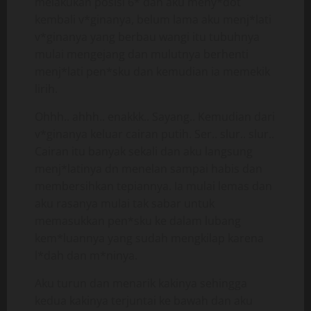
melakukan posisi 6* dan aku meny*dot
kembali v*ginanya, belum lama aku menj*lati
v*ginanya yang berbau wangi itu tubuhnya
mulai mengejang dan mulutnya berhenti
menj*lati pen*sku dan kemudian ia memekik
lirih.
Ohhh.. ahhh.. enakkk.. Sayang.. Kemudian dari
v*ginanya keluar cairan putih. Ser.. slur.. slur..
Cairan itu banyak sekali dan aku langsung
menj*latinya dn menelan sampai habis dan
membersihkan tepiannya. Ia mulai lemas dan
aku rasanya mulai tak sabar untuk
memasukkan pen*sku ke dalam lubang
kem*luannya yang sudah mengkilap karena
l*dah dan m*ninya.
Aku turun dan menarik kakinya sehingga
kedua kakinya terjuntai ke bawah dan aku