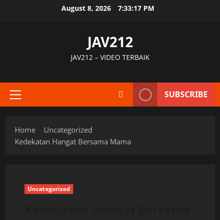
Skip
August 8, 2026
7:33:18 PM
to
content
JAV212
JAV212 – VIDEO TERBAIK
SUBSCRIBE
Primary
Menu
Home
Uncategorized
Kedekatan Hangat Bersama Mama
Uncategorized
Kedekatan Hangat Bersama