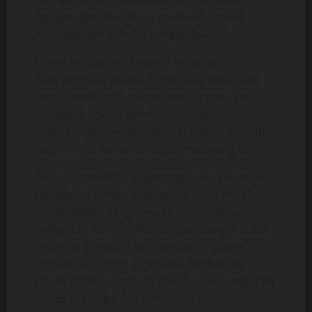
ngosan dan tiba-tiba ia memekik sambil
mencekeram bahuku dengan kuat.Ah..
Mama keluuaarrr Sayang.. nafasnya turun
naik, pen*sku terasa dijepit kuat sekali dan
terasa semburan cairan kental panas yang
banyak di sekitar kem*luanku dan
sedotannya membuatku merasakan sesuatu
pada diriku. Badanku terasa melayang dan
Ah.. ah.. owwhhh.. Maammaaa aku keluar Ma..
teriakku di rumah yang besar ini. Ia malah
mendekapku dengan kuat. kem*luanku
mengeluarkan sp*rma dengan banyak sekali
mungkin sampai 7 kali sembur di dalam
v*ginanya, hingga sp*rmaku memenuhi
r*him mamaku, terasa penuh oleh campuran
cairan mamaku dan sp*rmaku sendiri.