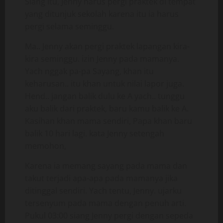
Siang itu, Jenny harus pergi praktek di tempat
yang ditunjuk sekolah karena itu ia harus
pergi selama seminggu.
Ma.. Jenny akan pergi praktek lapangan kira-
kira seminggu. izin Jenny pada mamanya.
Yach nggak pa-pa Sayang, khan itu
keharusan.. itu khan untuk nilai lapor juga.
Hend.. jangan balik dulu ke A yach.. tunggu
aku balik dari praktek, baru kamu balik ke A.
Kasihan khan mama sendiri, Papa khan baru
balik 10 hari lagi. kata Jenny setengah
memohon,
Karena ia memang sayang pada mama dan
takut terjadi apa-apa pada mamanya jika
ditinggal sendiri. Yach tentu, Jenny. ujarku
tersenyum pada mama dengan penuh arti.
Pukul 03:00 siang Jenny pergi dengan sepeda