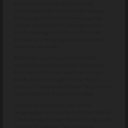
Memang kepergianku itu sudah lama
kurencanakan dan didorong oleh sepupu
ibuku yang di kota P, (aku memanggilnya
dengan sebutan mama, sedangkan ibuku
sendiri kupanggil ibu). Karena aku selalu
dimanja dan menganggapnya benar-benar
seperti ibuku sendiri.
Baiklah aku akan menceritakan sedikit
tentang keluarga mamaku ini. Ia berumur
lebih kurang 43 tahun, wajahnya lumayan
cantik, badannya tinggi kira-kira 167 cm,
ukuran d*d*nya lumayan besar 36 C, terlihat
sangat menantang juka berdiri tegap.
Rambutnya ikal sebahu lebih sedikit,
pinggangnya ramping dan pant*tnya aduhai
cukup mengga*rahkan diusianya yang sudah
melebihi 40 tahun ini. Dan mengenai