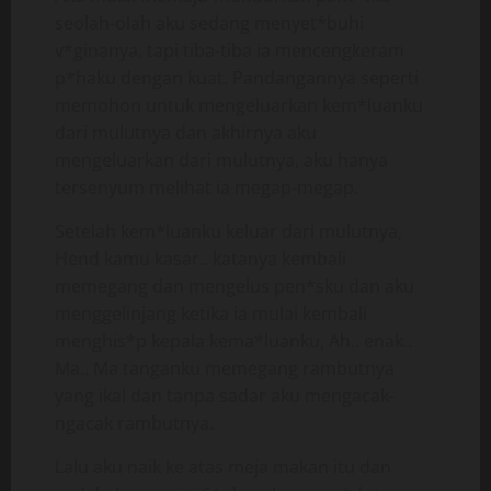
seolah-olah aku sedang menyet*buhi
v*ginanya, tapi tiba-tiba ia mencengkeram
p*haku dengan kuat. Pandangannya seperti
memohon untuk mengeluarkan kem*luanku
dari mulutnya dan akhirnya aku
mengeluarkan dari mulutnya, aku hanya
tersenyum melihat ia megap-megap.
Setelah kem*luanku keluar dari mulutnya,
Hend kamu kasar.. katanya kembali
memegang dan mengelus pen*sku dan aku
menggelinjang ketika ia mulai kembali
menghis*p kepala kema*luanku, Ah.. enak..
Ma.. Ma tanganku memegang rambutnya
yang ikal dan tanpa sadar aku mengacak-
ngacak rambutnya.
Lalu aku naik ke atas meja makan itu dan