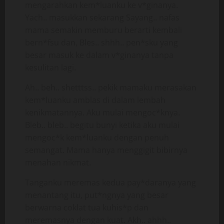
mengarahkan kem*luanku ke v*ginanya.
Yach.. masukkan sekarang Sayang.. nafas
mama semakin memburu berarti kembali
bern*fsu dan, Bles.. shhh.. pen*sku yang
besar masuk ke dalam v*ginanya tanpa
kesulitan lagi.
Ah.. beh.. shetttss.. pekik mamaku merasakan
kem*luanku amblas di dalam lembah
kenikmatannya. Aku mulai mengoc*knya.
Bleb.. bleb.. begitu bunyi ketika aku mulai
mengoc*k kem*luanku dengan penuh
semangat. Mama hanya menggigit bibirnya
menahan nikmat.
Tanganku meremas kedua pay*daranya yang
menantang itu, put*ngnya yang besar
berwarna coklat tua kuhis*p dan
meremasnya dengan kuat. Akh.. ahhh..