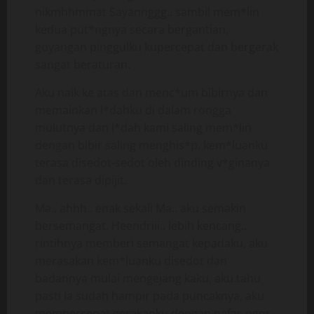
nikmhhmmat Sayannggg.. sambil mem*lin
kedua put*ngnya secara bergantian,
goyangan pinggulku kupercepat dan bergerak
sangat beraturan.
Aku naik ke atas dan menc*um bibirnya dan
memainkan l*dahku di dalam rongga
mulutnya dan l*dah kami saling mem*lin
dengan bibir saling menghis*p. kem*luanku
terasa disedot-sedot oleh dinding v*ginanya
dan terasa dipijit.
Ma.. ahhh.. enak sekali Ma.. aku semakin
bersemangat. Heendriii.. lebih kencang..
rintihnya memberi semangat kepadaku, aku
merasakan kem*luanku disedot dan
badannya mulai mengejang kaku, aku tahu
pasti ia sudah hampir pada puncaknya, aku
mempercepat gerakanku dengan nafas ngos-