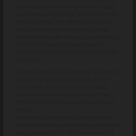
lagi bengong duduk di meja makan.Tunggu
yach. katanya singkat.Yup.. balasku.Sekarang
kamu tutup mata biar Mama sediain buat
kamu, sarapan special, kata mama.Tanpa
banyak bertanya aku langsung saja menutup
mata dan menunggu, gerangan apakah
sarapan special buatku.Udah Mama. tanyaku
penasaran.
Tunggu sebentar. balas mamaku.Aku merasa
suaranya dekat sekali kalau tidak salah di
meja makan, dan tiba-tiba ia memegang
kepalaku dari arah depan. Aku sepertinya
menc*um sesuatu yang wangi yang pernah
kukenal,
Belum habis aku melamun, mama berkata
sambil mendekatkan kepalaku ke sumber bau
yang cukup wangi itu. Udah kamu sekarang