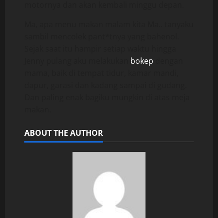
motornya dan akan kembali minggu depan.
Ma, apa menu makan malam kita Ma.. tanyaku
sambil mencolek pant*tnya yang bahenol.
Sejak saat itu hampir setiap waktu hingga
Jenny pulang aku melakukan
bokep
dengan
mama, baik di tempat tidur, kamar mandi,
dapur, garasi dan kadang sampai di gudang.
Dan paling enak bagiku mungkin di atas meja
makan.
ABOUT THE AUTHOR