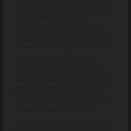
Tanpa pikir panjang, aku yang telah pernah
melakukan or*l s*ks langsung menusukkan
l*dahku ke dalam v*ginanya dan
menyedotnya dengan penuh n*fsu. Aku
menghis*p v*ginanya dan mengeluar-
masukkan l*dahku di dalam v*ginanya. Aaah..
ehmmm.. enak.. Sayang terusin. d*sahnya.
Kl*torisnya kuhis*p-his*p, ia semakin
menggelinjang dan pant*tnya terangkat
sedikit, nafasku semakin memburu. Kakinya
merangkul kepalaku dan menjepitnya dengan
keras, aku nyaris kehabisan nafas. Tangan
kananku mencari lubang pant*tnya dan
memasukkan j*ri t*ngahku ke dalamnya dan
mengeluar-masukkan di lubang itu.
Ah.. ah.. ah.. ooohh.. nikmat sekali Sayang ia
semakin menggelinjang. Kira-kira 12 menit