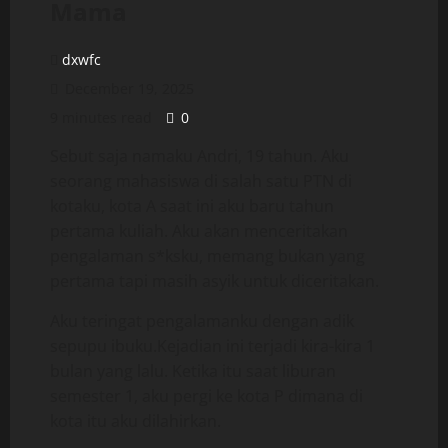
Mama
dxwfc
December 19, 2025
9 minutes read
0
Sebut saja namaku Andri, 19 tahun. Aku
seorang mahasiswa di salah satu PTN di
kotaku, kota A saat ini aku baru tahun
pertama kuliah. Aku akan menceritakan
pengalaman s*ksku, memang bukan yang
pertama tapi masih asyik untuk diceritakan.
Aku teringat pengalamanku dengan adik
sepupu ibuku.Kejadian ini terjadi kira-kira 1
bulan yang lalu. Ketika itu saat liburan
semester 1, aku pergi ke kota P dimana di
kota itu aku dilahirkan.