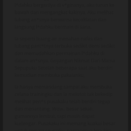
l*dahku bergerilya di v*ginanya, aku turun ke
bawah dan mengangkat kakinya. Aku melihat
lubang an*snya berwarna kecoklatan dan
langsung l*dahku bermain di sana,
Ia seperti buang air menahan nafas dan
lubang pant*tnya terbuka sedikit demi sedikit
dan memudahkan permainan l*dahku di
dalam an*snya. Goyangan Nikmat Dari Mama
Sepupuku Setelah beberapa saat aku berdiri
kemudian membuka pakaianku,
Ia hanya memandang sampai aku membuka
celana trainingku dan ia melotot tak bekedip
melihat pen*s pusakaku telah berdiri tegap
dan menantang. Wow.. besar sekali.
gumannya lembut, tapi masih dapat
kudengar. Pusakaku ini memang kuakui besar
untuk remaja seusiaku, panjangnya kira-kira