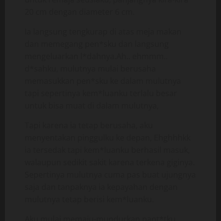
20 cm dengan diameter 6 cm.
Ia langsung tengkurap di atas meja makan
dan memegang pen*sku dan langsung
mengeluarkan l*dahnya.Ah.. ehmmm..
d*sahku, mulutnya mulai berusaha
memasukkan pen*sku ke dalam mulutnya
tapi sepertinya kem*luanku terlalu besar
untuk bisa muat di dalam mulutnya,
Tapi karena ia tetap berusaha, aku
menyentakan pinggulku ke depan, Ehghhhkk
ia tersedak tapi kem*luanku berhasil masuk,
walaupun sedikit sakit karena terkena giginya.
Sepertinya mulutnya cuma pas buat ujungnya
saja dan tanpaknya ia kepayahan dengan
mulutnya tetap berisi kem*luanku.
Aku mulai memaju-mundurkan pant*tku