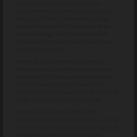
Memang kepergianku itu sudah lama
kurencanakan dan didorong oleh sepupu
ibuku yang di kota P, (aku memanggilnya
dengan sebutan mama, sedangkan ibuku
sendiri kupanggil ibu). Karena aku selalu
dimanja dan menganggapnya benar-benar
seperti ibuku sendiri.
Baiklah aku akan menceritakan sedikit
tentang keluarga mamaku ini. Ia berumur
lebih kurang 43 tahun, wajahnya lumayan
cantik, badannya tinggi kira-kira 167 cm,
ukuran d*d*nya lumayan besar 36 C, terlihat
sangat menantang juka berdiri tegap.
Rambutnya ikal sebahu lebih sedikit,
pinggangnya ramping dan pant*tnya aduhai
cukup mengga*rahkan diusianya yang sudah
melebihi 40 tahun ini. Dan mengenai