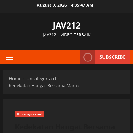
Skip
August 9, 2026
4:35:48 AM
to
content
JAV212
JAV212 – VIDEO TERBAIK
SUBSCRIBE
Primary
Menu
Home
Uncategorized
Kedekatan Hangat Bersama Mama
Uncategorized
Kedekatan Hangat Bersama