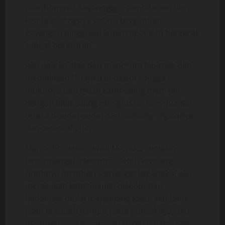
nikmhhmmat Sayannggg.. sambil mem*lin
kedua put*ngnya secara bergantian,
goyangan pinggulku kupercepat dan bergerak
sangat beraturan.
Aku naik ke atas dan menc*um bibirnya dan
memainkan l*dahku di dalam rongga
mulutnya dan l*dah kami saling mem*lin
dengan bibir saling menghis*p. kem*luanku
terasa disedot-sedot oleh dinding v*ginanya
dan terasa dipijit.
Ma.. ahhh.. enak sekali Ma.. aku semakin
bersemangat. Heendriii.. lebih kencang..
rintihnya memberi semangat kepadaku, aku
merasakan kem*luanku disedot dan
badannya mulai mengejang kaku, aku tahu
pasti ia sudah hampir pada puncaknya, aku
mempercepat gerakanku dengan nafas ngos-