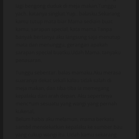
lagi bengong duduk di meja makan.Tunggu
yach. katanya singkat.Yup.. balasku.Sekarang
kamu tutup mata biar Mama sediain buat
kamu, sarapan special, kata mama.Tanpa
banyak bertanya aku langsung saja menutup
mata dan menunggu, gerangan apakah
sarapan special buatku.Udah Mama. tanyaku
penasaran.
Tunggu sebentar. balas mamaku.Aku merasa
suaranya dekat sekali kalau tidak salah di
meja makan, dan tiba-tiba ia memegang
kepalaku dari arah depan. Aku sepertinya
menc*um sesuatu yang wangi yang pernah
kukenal,
Belum habis aku melamun, mama berkata
sambil mendekatkan kepalaku ke sumber bau
yang cukup wangi itu. Udah kamu sekarang