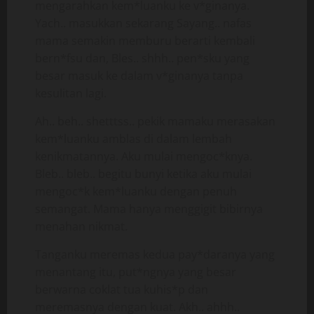
mengarahkan kem*luanku ke v*ginanya.
Yach.. masukkan sekarang Sayang.. nafas
mama semakin memburu berarti kembali
bern*fsu dan, Bles.. shhh.. pen*sku yang
besar masuk ke dalam v*ginanya tanpa
kesulitan lagi.
Ah.. beh.. shetttss.. pekik mamaku merasakan
kem*luanku amblas di dalam lembah
kenikmatannya. Aku mulai mengoc*knya.
Bleb.. bleb.. begitu bunyi ketika aku mulai
mengoc*k kem*luanku dengan penuh
semangat. Mama hanya menggigit bibirnya
menahan nikmat.
Tanganku meremas kedua pay*daranya yang
menantang itu, put*ngnya yang besar
berwarna coklat tua kuhis*p dan
meremasnya dengan kuat. Akh.. ahhh..