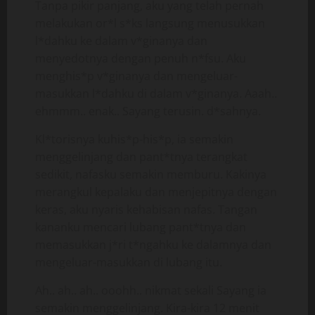
Tanpa pikir panjang, aku yang telah pernah
melakukan or*l s*ks langsung menusukkan
l*dahku ke dalam v*ginanya dan
menyedotnya dengan penuh n*fsu. Aku
menghis*p v*ginanya dan mengeluar-
masukkan l*dahku di dalam v*ginanya. Aaah..
ehmmm.. enak.. Sayang terusin. d*sahnya.
Kl*torisnya kuhis*p-his*p, ia semakin
menggelinjang dan pant*tnya terangkat
sedikit, nafasku semakin memburu. Kakinya
merangkul kepalaku dan menjepitnya dengan
keras, aku nyaris kehabisan nafas. Tangan
kananku mencari lubang pant*tnya dan
memasukkan j*ri t*ngahku ke dalamnya dan
mengeluar-masukkan di lubang itu.
Ah.. ah.. ah.. ooohh.. nikmat sekali Sayang ia
semakin menggelinjang. Kira-kira 12 menit