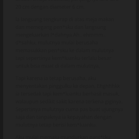
20 cm dengan diameter 6 cm.
Ia langsung tengkurap di atas meja makan
dan memegang pen*sku dan langsung
mengeluarkan l*dahnya.Ah.. ehmmm..
d*sahku, mulutnya mulai berusaha
memasukkan pen*sku ke dalam mulutnya
tapi sepertinya kem*luanku terlalu besar
untuk bisa muat di dalam mulutnya,
Tapi karena ia tetap berusaha, aku
menyentakan pinggulku ke depan, Ehghhhkk
ia tersedak tapi kem*luanku berhasil masuk,
walaupun sedikit sakit karena terkena giginya.
Sepertinya mulutnya cuma pas buat ujungnya
saja dan tanpaknya ia kepayahan dengan
mulutnya tetap berisi kem*luanku.
Aku mulai memaju-mundurkan pant*tku