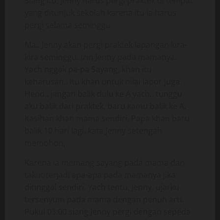
Siang itu, Jenny harus pergi praktek di tempat
yang ditunjuk sekolah karena itu ia harus
pergi selama seminggu.
Ma.. Jenny akan pergi praktek lapangan kira-
kira seminggu. izin Jenny pada mamanya.
Yach nggak pa-pa Sayang, khan itu
keharusan.. itu khan untuk nilai lapor juga.
Hend.. jangan balik dulu ke A yach.. tunggu
aku balik dari praktek, baru kamu balik ke A.
Kasihan khan mama sendiri, Papa khan baru
balik 10 hari lagi. kata Jenny setengah
memohon,
Karena ia memang sayang pada mama dan
takut terjadi apa-apa pada mamanya jika
ditinggal sendiri. Yach tentu, Jenny. ujarku
tersenyum pada mama dengan penuh arti.
Pukul 03:00 siang Jenny pergi dengan sepeda