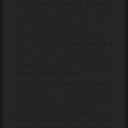
l*dahku bergerilya di v*ginanya, aku turun ke
bawah dan mengangkat kakinya. Aku melihat
lubang an*snya berwarna kecoklatan dan
langsung l*dahku bermain di sana,
Ia seperti buang air menahan nafas dan
lubang pant*tnya terbuka sedikit demi sedikit
dan memudahkan permainan l*dahku di
dalam an*snya. Goyangan Nikmat Dari Mama
Sepupuku Setelah beberapa saat aku berdiri
kemudian membuka pakaianku,
Ia hanya memandang sampai aku membuka
celana trainingku dan ia melotot tak bekedip
melihat pen*s pusakaku telah berdiri tegap
dan menantang. Wow.. besar sekali.
gumannya lembut, tapi masih dapat
kudengar. Pusakaku ini memang kuakui besar
untuk remaja seusiaku, panjangnya kira-kira