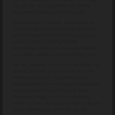
ngosan dan tiba-tiba ia memekik sambil
mencekeram bahuku dengan kuat.Ah..
Mama keluuaarrr Sayang.. nafasnya turun
naik, pen*sku terasa dijepit kuat sekali dan
terasa semburan cairan kental panas yang
banyak di sekitar kem*luanku dan
sedotannya membuatku merasakan sesuatu
pada diriku. Badanku terasa melayang dan
Ah.. ah.. owwhhh.. Maammaaa aku keluar Ma..
teriakku di rumah yang besar ini. Ia malah
mendekapku dengan kuat. kem*luanku
mengeluarkan sp*rma dengan banyak sekali
mungkin sampai 7 kali sembur di dalam
v*ginanya, hingga sp*rmaku memenuhi
r*him mamaku, terasa penuh oleh campuran
cairan mamaku dan sp*rmaku sendiri.