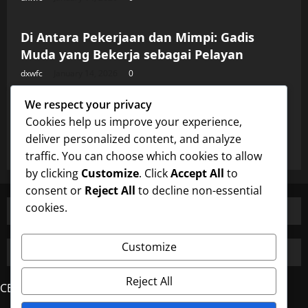
Uncategorized
Di Antara Pekerjaan dan Mimpi: Gadis
Muda yang Bekerja sebagai Pelayan
dxwfc
January 14, 2026
0
Uncategorized
We respect your privacy
Di Antara Pekerjaan dan Mimpi: Gadis
Cookies help us improve your experience,
Muda yang Bekerja sebagai Pelayan
deliver personalized content, and analyze
dxwfc
January 14, 2026
0
traffic. You can choose which cookies to allow
by clicking
Customize
. Click
Accept All
to
consent or
Reject All
to decline non-essential
cookies.
Customize
Reject All
CERDAS4D