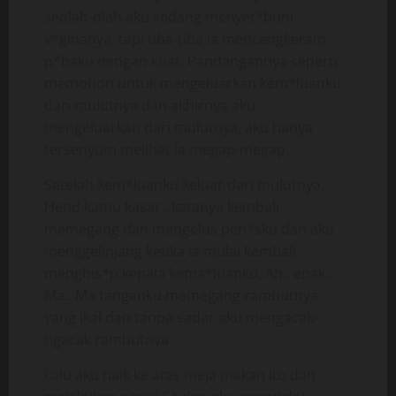
seolah-olah aku sedang menyet*buhi
v*ginanya, tapi tiba-tiba ia mencengkeram
p*haku dengan kuat. Pandangannya seperti
memohon untuk mengeluarkan kem*luanku
dari mulutnya dan akhirnya aku
mengeluarkan dari mulutnya, aku hanya
tersenyum melihat ia megap-megap.
Setelah kem*luanku keluar dari mulutnya,
Hend kamu kasar.. katanya kembali
memegang dan mengelus pen*sku dan aku
menggelinjang ketika ia mulai kembali
menghis*p kepala kema*luanku, Ah.. enak..
Ma.. Ma tanganku memegang rambutnya
yang ikal dan tanpa sadar aku mengacak-
ngacak rambutnya.
Lalu aku naik ke atas meja makan itu dan