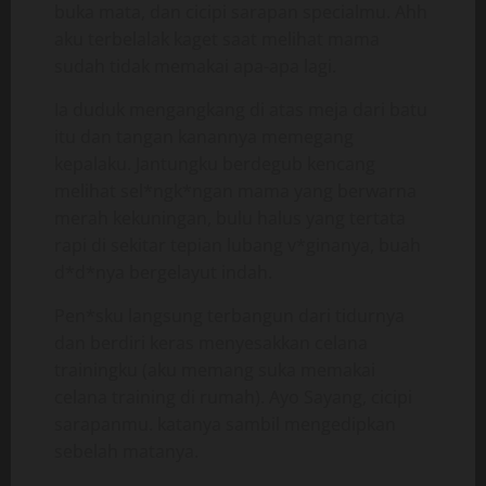
buka mata, dan cicipi sarapan specialmu. Ahh
aku terbelalak kaget saat melihat mama
sudah tidak memakai apa-apa lagi.
Ia duduk mengangkang di atas meja dari batu
itu dan tangan kanannya memegang
kepalaku. Jantungku berdegub kencang
melihat sel*ngk*ngan mama yang berwarna
merah kekuningan, bulu halus yang tertata
rapi di sekitar tepian lubang v*ginanya, buah
d*d*nya bergelayut indah.
Pen*sku langsung terbangun dari tidurnya
dan berdiri keras menyesakkan celana
trainingku (aku memang suka memakai
celana training di rumah). Ayo Sayang, cicipi
sarapanmu. katanya sambil mengedipkan
sebelah matanya.