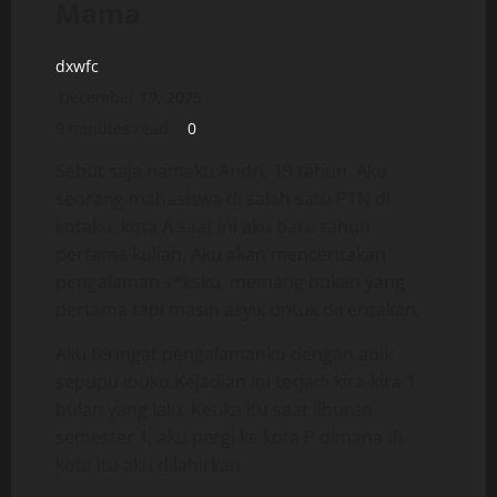
Mama
dxwfc
December 19, 2025
9 minutes read
0
Sebut saja namaku Andri, 19 tahun. Aku
seorang mahasiswa di salah satu PTN di
kotaku, kota A saat ini aku baru tahun
pertama kuliah. Aku akan menceritakan
pengalaman s*ksku, memang bukan yang
pertama tapi masih asyik untuk diceritakan.
Aku teringat pengalamanku dengan adik
sepupu ibuku.Kejadian ini terjadi kira-kira 1
bulan yang lalu. Ketika itu saat liburan
semester 1, aku pergi ke kota P dimana di
kota itu aku dilahirkan.