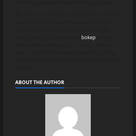
motornya dan akan kembali minggu depan.
Ma, apa menu makan malam kita Ma.. tanyaku
sambil mencolek pant*tnya yang bahenol.
Sejak saat itu hampir setiap waktu hingga
Jenny pulang aku melakukan
bokep
dengan
mama, baik di tempat tidur, kamar mandi,
dapur, garasi dan kadang sampai di gudang.
Dan paling enak bagiku mungkin di atas meja
makan.
ABOUT THE AUTHOR