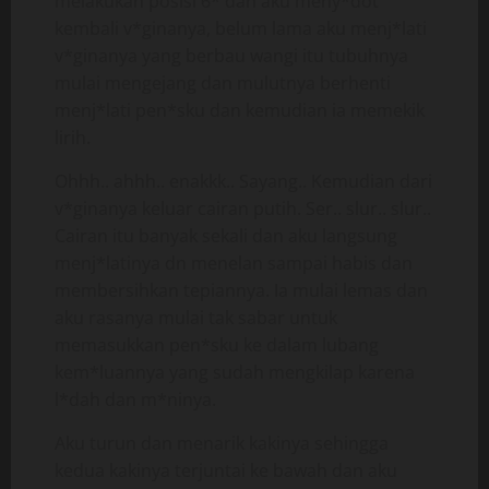
melakukan posisi 6* dan aku meny*dot
kembali v*ginanya, belum lama aku menj*lati
v*ginanya yang berbau wangi itu tubuhnya
mulai mengejang dan mulutnya berhenti
menj*lati pen*sku dan kemudian ia memekik
lirih.
Ohhh.. ahhh.. enakkk.. Sayang.. Kemudian dari
v*ginanya keluar cairan putih. Ser.. slur.. slur..
Cairan itu banyak sekali dan aku langsung
menj*latinya dn menelan sampai habis dan
membersihkan tepiannya. Ia mulai lemas dan
aku rasanya mulai tak sabar untuk
memasukkan pen*sku ke dalam lubang
kem*luannya yang sudah mengkilap karena
l*dah dan m*ninya.
Aku turun dan menarik kakinya sehingga
kedua kakinya terjuntai ke bawah dan aku