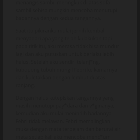
menangis sambil meringkuk di atas sofa
sambil sebisa mungkin mencoba menutupi
badannya dengan kedua tangannya.
Saat itu pikiranku mulai jernih kembali
menyadari apa yang telah kulakukan tapi
pada titik itu, aku merasa tidak bisa mundur
lagi dan aku putuskan untuk berlaku lebih
halus. Setelah aku sendiri telanj*ng,
kubopong tubuh mungil Febri ke kamarnya
dan kuletakkan dengan lembut di atas
ranjang.
Dengan halus kutepiskan tangannya yang
masih menutupi pay*dara dan v*ginanya,
kemudian aku mulai menindih badannya.
Febri tidak melawan. Febri memalingkan
muka dengan mata terpejam dan berurai air
mata setiap kali aku mencoba menc*um