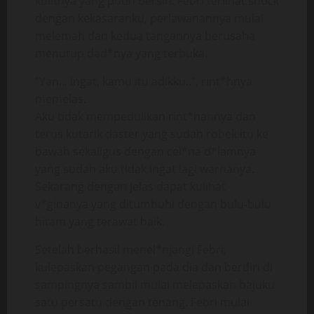
kulitnya yang putih bersih. Febri terlihat shock
dengan kekasaranku, perlawanannya mulai
melemah dan kedua tangannya berusaha
menutup dad*nya yang terbuka.
“Yan.., ingat, kamu itu adikku..”, rint*hnya
memelas.
Aku tidak mempedulikan rint*hannya dan
terus kutarik daster yang sudah robek itu ke
bawah sekaligus dengan cel*na d*lamnya
yang sudah aku tidak ingat lagi warnanya.
Sekarang dengan jelas dapat kulihat
v*ginanya yang ditumbuhi dengan bulu-bulu
hitam yang terawat baik.
Setelah berhasil menel*njangi Febri,
kulepaskan pegangan pada dia dan berdiri di
sampingnya sambil mulai melepaskan bajuku
satu persatu dengan tenang. Febri mulai