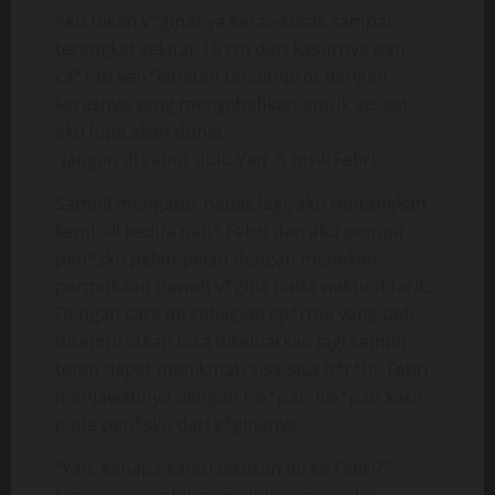
Aku tekan v*ginanya keras-keras sampai
terangkat sekitar 10 cm dari kasurnya dan
ca*ran ken*kmatan tersemprot dengan
kerasnya yang menyebabkan untuk sesaat
aku lupa akan dunia.
“Jangan di cabut dulu Yan..”, bisik Febri.
Sambil mengatur napas lagi, aku rentangkan
kembali kedua pah* Febri dan aku pompa
pen*sku pelan-pelan dengan menekan
permukaan bawah v*gina pada waktu ditarik.
Dengan cara ini sebagian sp*rma yang tadi
disemprotkan bisa dikeluarkan lagi sambil
tetap dapat menikmati sisa-sisa b*r*hi. Febri
menjawabnya dengan his*pan-his*pan kecil
pada pen*sku dari v*ginanya
“Yan, kenapa kamu lakukan ini ke Febri?”,