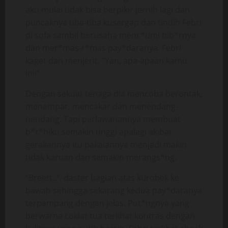
aku mulai tidak bisa berpikir jernih lagi dan
puncaknya tiba-tiba kusergap dan tindih Febri
di sofa sambil berusaha menc*umi bib*rnya
dan mer*mas-r*mas pay*daranya. Febri
kaget dan menjerit, “Yan, apa-apaan kamu
ini!”.
Dengan sekuat tenaga dia mencoba berontak,
menampar, mencakar dan menendang-
nendang. Tapi perlawanannya membuat
b*r*hiku semakin tinggi apalagi akibat
gerakannya itu pakaiannya menjadi makin
tidak karuan dan semakin merangs*ng.
“Breett..”, daster bagian atas kurobek ke
bawah sehingga sekarang kedua pay*daranya
terpampang dengan jelas. Put*ngnya yang
berwarna coklat tua terlihat kontras dengan