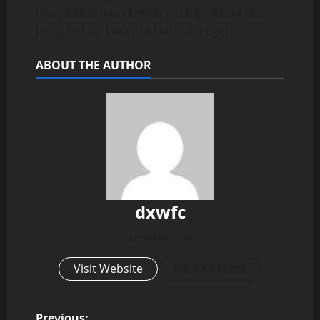
menjadikan ‘pendamping tetap’ setiap aku
pergi ke luar kota atau ke luar negeri.
ABOUT THE AUTHOR
dxwfc
Administrator
Visit Website
View All Posts
Previous: