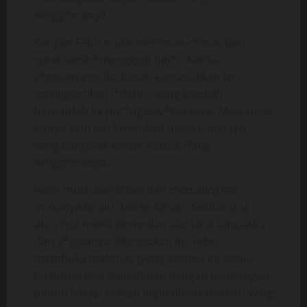
sengg*manya.
Tangan Febri mulai mer*mas-r*mas kain
sprei sambil menggigit bib*r. Ketika
v*ginanya mulai basah kumasukkan jari
menggantikan l*dahku yang kembali
berpindah ke put*ng pay*daranya. Mula-mula
hanya satu jari kemudian disusul dua jari
yang bergerak keluar masuk l*ang
sengg*manya.
Febri mulai berd*sah dan memalingkan
mukanya ke kiri dan ke kanan. Sekitar dua
atau tiga menit kemudian aku tarik tanganku
dari v*ginanya. Merasakan ini, Febri
membuka matanya (yang selama ini selalu
tertutup) dan menatapku dengan pandangan
penuh harap seakan ingin diberi sesuatu yang