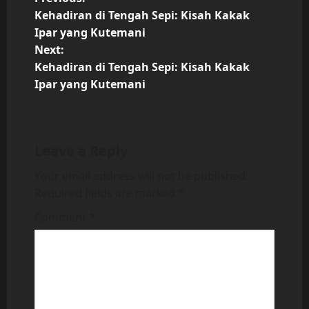
P
Kehadiran di Tengah Sepi: Kisah Kakak
o
Ipar yang Kutemani
Next:
s
Kehadiran di Tengah Sepi: Kisah Kakak
t
Ipar yang Kutemani
n
a
Leave a Reply
v
Your email address will not be published.
Required fields are marked
*
i
Comment
*
g
a
t