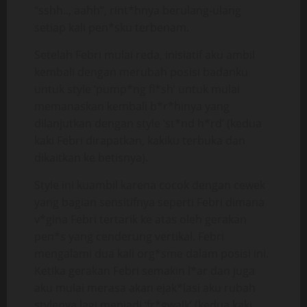
“sshh.., aahh”, rint*hnya berulang-ulang
setiap kali pen*sku terbenam.
Setelah Febri mulai reda, inisiatif aku ambil
kembali dengan merubah posisi badanku
untuk style ‘pump*ng fl*sh’ untuk mulai
memanaskan kembali b*r*hinya yang
dilanjutkan dengan style ‘st*nd h*rd’ (kedua
kaki Febri dirapatkan, kakiku terbuka dan
dikaitkan ke betisnya).
Style ini kuambil karena cocok dengan cewek
yang bagian sensitifnya seperti Febri dimana
v*gina Febri tertarik ke atas oleh gerakan
pen*s yang cenderung vertikal. Febri
mengalami dua kali org*sme dalam posisi ini.
Ketika gerakan Febri semakin l*ar dan juga
aku mulai merasa akan ejak*lasi aku rubah
stylenya lagi menjadi ‘fr*gwalk’ (kedua kaki