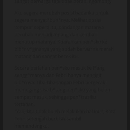
sangat berharga tapi tidak berani ngomong.
Aku segera merubah posisi badanku untuk
segera menyet*buh*nya. Melihat posisi
‘tempur’ seperti itu, pandangan matanya
berubah menjadi tenang dan kembali
menutup matanya. Kuarahkan pen*sku ke
bib*r v*ginanya yang sudah berwarna merah
matang dan sangat becek itu.
Secara perlahan pen*sku masuk ke l*ang
sengg*manya dan Febri hanya mengigit
bib*rnya. Tiba-tiba tangan Febri bergerak
memegang sisa b*tang pen*sku yang belum
sempat masuk, sehingga pen*trasiku
tertahan.
“Yan, kita tidak boleh melakukan hal ini..”, Kata
Febri setengah berbisik sambil
memandangku.