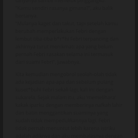
tanyanya sambil memeluk pinggangku.
“Kamu sendiri rasanya gimana?”, aku balik
bertanya.
“Mulanya kaget dan takut, tapi setelah kamu
berubah memperlakukan Febri dengan
lembut tiba-tiba b*r*hi Febri terpancing dan
akhirnya turut menikmati apa yang belum
pernah Febri rasakan selama ini termasuk
dari suami Febri”, Jawabnya.
Kita kemudian mengobrol seolah-olah tidak
ada kejadian apa-apa dan sebelum pulang
kuset*buhi Febri sekali lagi, kali ini dengan
sukarela. Sejak malam itu, aku ‘memelihara’
kakak iparku dengan memberinya nafkah lahir
dan batin menggantikan suaminya yang
sudah tidak mempedulikannya lagi. Febri
tidak pernah menuntut lebih karena istriku
adalah adiknya dan aku membalasnya dengan