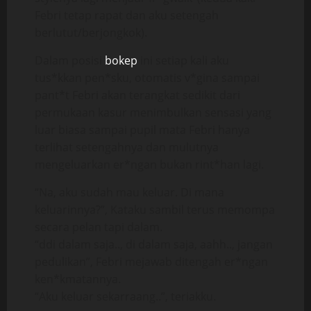
Febri tetap rapat dan aku setengah
berlutut/berjongkok).
Dalam posisi
bokep
ini setiap kali aku
tus*kkan pen*sku, otomatis v*gina sampai
pant*t Febri akan terangkat sedikit dari
permukaan kasur menimbulkan sensasi yang
luar biasa sampai pupil mata Febri hanya
terlihat setengahnya dan mulutnya
mengeluarkan er*ngan bukan rint*han lagi.
“Na, aku sudah mau keluar. Di mana
keluarinnya?”, Kataku sambil terus memompa
secara pelan tapi dalam.
“ddi dalam saja.., di dalam saja, aahh.., jangan
pedulikan”, Febri mejawab ditengah er*ngan
ken*kmatannya.
“Aku keluar sekarraang..”, teriakku.