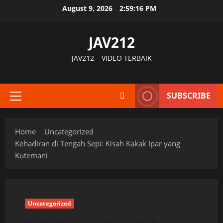
Skip
August 9, 2026
2:59:17 PM
to
content
JAV212
JAV212 – VIDEO TERBAIK
SUBSCRIBE
Primary
Menu
Home
Uncategorized
Kehadiran di Tengah Sepi: Kisah Kakak Ipar yang
Kutemani
Uncategorized