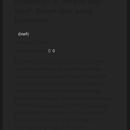
Kehadiran di Tengah Sepi:
Kisah Kakak Ipar yang
Kutemani
dxwfc
January 8, 2026
8 minutes read
0
Kejadian ini berlangsung kira-kira 2 tahun
yang lalu, waktu itu aku diminta oleh ibu
mertua untuk mengambil suatu barang di
rumah kakak ipar perempuanku sekalian
menengok dia karena sudah lama tidak
ketemu. Kakak iparku ini (sebut saja namanya
Febri) memang tinggal sendirian, walaupun
sudah k*win tetapi belum punya anak dan
saat ini sudah pisah ranjang dengan
suaminya yang kerja di kota lain.