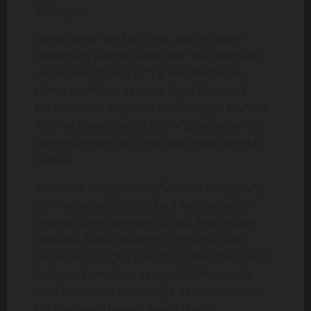
bib*rnya.
Gagal menc*um bib*rnya, aku teruskan
menc*umi telinga, leher dad* dan berhenti
untuk meng*lum put*ng dan mer*mas-
r*mas pay*dara satunya lagi. Febri tidak
bereaksi. Aku lanjutkan petualangan bib*rku
lebih ke bawah, perut dan v*ginanya sambil
merentangkan pah*nya lebar-lebar terlebih
dahulu.
Aku mulai dengan menj*lati dan menghis*p
clit*risnya yang cukup kecil karena sudah
disunat (sama dengan istriku). Febri mulai
bereaksi. Setiap kuhis*p clit*risnya Febri
mulai mengangkat pant*tnya mengikuti arah
his*pan. Kemudian dengan l*dah, kucoba
membuka l*bia minoranya dan memainkan
l*dahku pada bagian dalam l*ang