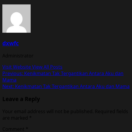
dxwfc
Administrator
Visit Website
View All Posts
Post
Previous:
Kenikmatan Tak Tergantikan Antara Aku dan
Mama
navigation
Next:
Kenikmatan Tak Tergantikan Antara Aku dan Mama
Leave a Reply
Your email address will not be published.
Required fields
are marked
*
Comment
*