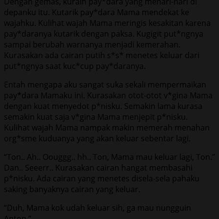
Dengan gemas, kuraih pay*dara yang menari-nari di
depanku itu. Kutarik pay*dara Mama mendekat ke
wajahku. Kulihat wajah Mama meringis kesakitan karena
pay*daranya kutarik dengan paksa. Kugigit put*ngnya
sampai berubah warnanya menjadi kemerahan.
Kurasakan ada cairan putih s*s* menetes keluar dari
put*ngnya saat kuc*cup pay*daranya.
Entah mengapa aku sangat suka sekali mempermaikan
pay*dara Mamaku ini. Kurasakan otot-otot v*gina Mama
dengan kuat menyedot p*nisku. Semakin lama kurasa
semakin kuat saja v*gina Mama menjepit p*nisku.
Kulihat wajah Mama nampak makin memerah menahan
org*sme kuduanya yang akan keluar sebentar lagi.
“Ton.. Ah.. Oouggg.. hh.. Ton, Mama mau keluar lagi, Ton.”
Dan.. Seeerr.. Kurasakan cairan hangat membasahi
p*nisku. Ada cairan yang menetes disela-sela pahaku
saking banyaknya cairan yang keluar.
“Duh, Mama kok udah keluar sih, ga mau nungguin
Anton.”