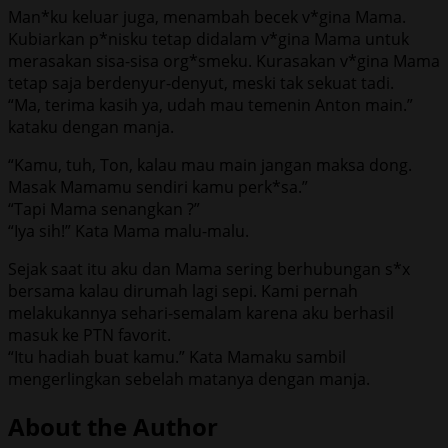
Man*ku keluar juga, menambah becek v*gina Mama.
Kubiarkan p*nisku tetap didalam v*gina Mama untuk
merasakan sisa-sisa org*smeku. Kurasakan v*gina Mama
tetap saja berdenyur-denyut, meski tak sekuat tadi.
“Ma, terima kasih ya, udah mau temenin Anton main.”
kataku dengan manja.
“Kamu, tuh, Ton, kalau mau main jangan maksa dong.
Masak Mamamu sendiri kamu perk*sa.”
“Tapi Mama senangkan ?”
“Iya sih!” Kata Mama malu-malu.
Sejak saat itu aku dan Mama sering berhubungan s*x
bersama kalau dirumah lagi sepi. Kami pernah
melakukannya sehari-semalam karena aku berhasil
masuk ke PTN favorit.
“Itu hadiah buat kamu.” Kata Mamaku sambil
mengerlingkan sebelah matanya dengan manja.
About the Author