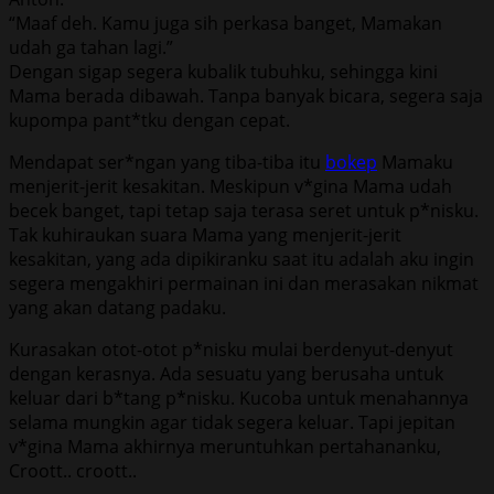
“Maaf deh. Kamu juga sih perkasa banget, Mamakan
udah ga tahan lagi.”
Dengan sigap segera kubalik tubuhku, sehingga kini
Mama berada dibawah. Tanpa banyak bicara, segera saja
kupompa pant*tku dengan cepat.
Mendapat ser*ngan yang tiba-tiba itu
bokep
Mamaku
menjerit-jerit kesakitan. Meskipun v*gina Mama udah
becek banget, tapi tetap saja terasa seret untuk p*nisku.
Tak kuhiraukan suara Mama yang menjerit-jerit
kesakitan, yang ada dipikiranku saat itu adalah aku ingin
segera mengakhiri permainan ini dan merasakan nikmat
yang akan datang padaku.
Kurasakan otot-otot p*nisku mulai berdenyut-denyut
dengan kerasnya. Ada sesuatu yang berusaha untuk
keluar dari b*tang p*nisku. Kucoba untuk menahannya
selama mungkin agar tidak segera keluar. Tapi jepitan
v*gina Mama akhirnya meruntuhkan pertahananku,
Croott.. croott..