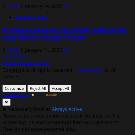
dxwfc
January 14, 2026
0
Uncategorized
Di Antara Pekerjaan dan Mimpi: Gadis Muda
yang Bekerja sebagai Pelayan
dxwfc
January 14, 2026
0
CERDAS4D
AROMA4D
MAHJONG
Copyright © All rights reserved.
|
MoreNews
by AF
themes.
Customize
Reject All
Accept All
Powered by
✖
►
Necessary Cookies
Always Active
Necessary cookies enable essential site features like
secure log-ins and consent preference adjustments.
They do not store personal data.