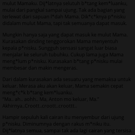
mulut Mamaku. Dij*latnya selutuh b*tang kem*luanku,
mulai dari pangkal sampai ujung. Tak ada bagian yang
terlewat dari sapuan l*dah Mama. Dik*c*knya p*nisku
didalam mulut Mama, tapi tak semuanya dapat masuk.
Mungkin hanya saja yang dapat masuk ke mulut Mama.
Kurasakan dinding tenggorokan Mama menyentuh
kepala p*nisku. Sungguh sensasi sangat luar biasa
menjalar ke seluruh tubuhku. Cukup lama juga Mama
meng*lum p*nisku. Kurasakan b*tang p*nisku mulai
membesar dan makin mengeras.
Dari dalam kurasakan ada sesuatu yang memaksa untuk
keluar. Merasa aku akan keluar, Mama semakin cepat
meng*c*k b*tang kem*luanku.
“Ma.. ah.. aohh.. Ma, Anton mo keluar, Ma.”
Akhirnya..Croott..croott..croottt..
Hampir sepuluh kali cairan itu menyembur dari ujung
p*nisku. Diminumnya dengan rakus m*niku itu.
Dij*latnya semua, sampai tak ada lagi cairan yang tersisa.