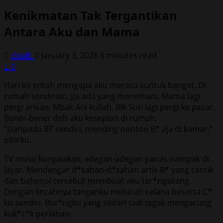
Kenikmatan Tak Tergantikan
Antara Aku dan Mama
dxwfc
January 3, 2026
8 minutes read
0
Hari ini entah mengapa aku merasa suntuk banget. Di
rumah sendirian, ga ada yang menemani. Mama lagi
pergi arisan, Mbak Ani kuliah, Bik Suti lagi pergi ke pasar.
Bener-bener deh aku kesepian di rumah.
“Daripada BT sendiri, mending nonton B* aja di kamar,”
pikirku.
TV mulai kunyalakan, adegan-adegan panas nampak di
layar. Mendengar d*sahan-d*sahan artis B* yang cantik
dan bahenol tersebut membuat aku ter*ngasang.
Dengan lincahnya tanganku melucuti celana beserta C*-
ku sendiri. Bur*ngku yang sedari tadi tegak mengacung
kuk*c*k perlahan.