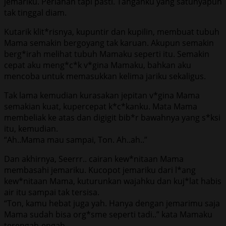
jemariku. Perlahan tapi pasti. Tanganku yang satunyapun
tak tinggal diam.
Kutarik klit*risnya, kupuntir dan kupilin, membuat tubuh
Mama semakin bergoyang tak karuan. Akupun semakin
berg*irah melihat tubuh Mamaku seperti itu. Semakin
cepat aku meng*c*k v*gina Mamaku, bahkan aku
mencoba untuk memasukkan kelima jariku sekaligus.
Tak lama kemudian kurasakan jepitan v*gina Mama
semakian kuat, kupercepat k*c*kanku. Mata Mama
membeliak ke atas dan digigit bib*r bawahnya yang s*ksi
itu, kemudian.
“Ah..Mama mau sampai, Ton. Ah..ah..”
Dan akhirnya, Seerrr.. cairan kew*nitaan Mama
membasahi jemariku. Kucopot jemariku dari l*ang
kew*nitaan Mama, kuturunkan wajahku dan kuj*lat habis
air itu sampai tak tersisa.
“Ton, kamu hebat juga yah. Hanya dengan jemarimu saja
Mama sudah bisa org*sme seperti tadi..” kata Mamaku
terengah-engah.