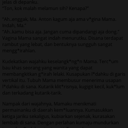
jelas di depanku.
“Ton, kok malah melamun sih? Kenapa?”
“Ah..enggak, Ma. Anton kagum aja ama v*gina Mama.
Indah, Ma.”
“Ah..kamu bisa aja. Jangan cuma dipandangi aja dong.”
Vagina Mama sangat indah menurutku. Disana terdapat
rambut yang lebat, dan bentuknya sungguh sangat
mengg*irahlan.
Kudekatkan wajahku keselangk*ng*n Mama. Terc*um
bau khas seorang yang wanita yang dapat
membangkitkan g*irah lelaki. Kusapukan l*dahku di garis
vertikal itu. Tubuh Mama membusur menerima usapan
l*dahku di sana. Kutarik klit*risnya, kugigit kecil, kuk*lum
dan terkadang kutarik-tarik.
Nampak dari wajahnya, Mamaku menikmati
permainanku di daerah kem*luannya. Kumasukkan
ketiga jariku sekaligus, kubiarkan sejenak, kurasakan
lembab di sana. Dengan perlahan kumaju-mundurkan