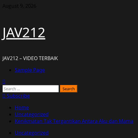
Skip
August 9, 2026
to
content
JAV212
JAV212 – VIDEO TERBAIK
Primary
Sample Page
Menu
Search
for:
Subscribe
Home
Uncategorized
Kenikmatan Tak Tergantikan Antara Aku dan Mama
Uncategorized