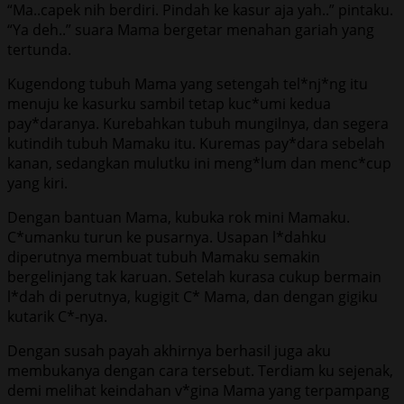
“Ma..capek nih berdiri. Pindah ke kasur aja yah..” pintaku.
“Ya deh..” suara Mama bergetar menahan gariah yang
tertunda.
Kugendong tubuh Mama yang setengah tel*nj*ng itu
menuju ke kasurku sambil tetap kuc*umi kedua
pay*daranya. Kurebahkan tubuh mungilnya, dan segera
kutindih tubuh Mamaku itu. Kuremas pay*dara sebelah
kanan, sedangkan mulutku ini meng*lum dan menc*cup
yang kiri.
Dengan bantuan Mama, kubuka rok mini Mamaku.
C*umanku turun ke pusarnya. Usapan l*dahku
diperutnya membuat tubuh Mamaku semakin
bergelinjang tak karuan. Setelah kurasa cukup bermain
l*dah di perutnya, kugigit C* Mama, dan dengan gigiku
kutarik C*-nya.
Dengan susah payah akhirnya berhasil juga aku
membukanya dengan cara tersebut. Terdiam ku sejenak,
demi melihat keindahan v*gina Mama yang terpampang