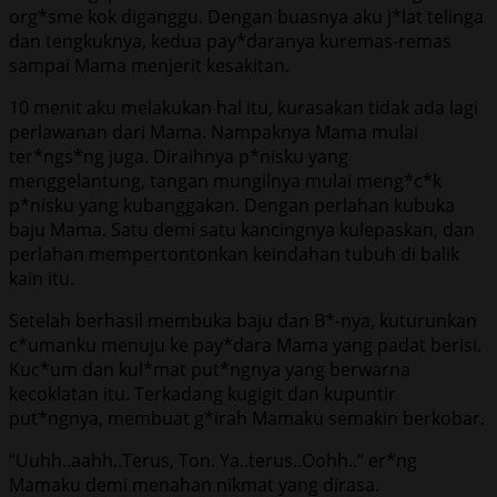
org*sme kok diganggu. Dengan buasnya aku j*lat telinga
dan tengkuknya, kedua pay*daranya kuremas-remas
sampai Mama menjerit kesakitan.
10 menit aku melakukan hal itu, kurasakan tidak ada lagi
perlawanan dari Mama. Nampaknya Mama mulai
ter*ngs*ng juga. Diraihnya p*nisku yang
menggelantung, tangan mungilnya mulai meng*c*k
p*nisku yang kubanggakan. Dengan perlahan kubuka
baju Mama. Satu demi satu kancingnya kulepaskan, dan
perlahan mempertontonkan keindahan tubuh di balik
kain itu.
Setelah berhasil membuka baju dan B*-nya, kuturunkan
c*umanku menuju ke pay*dara Mama yang padat berisi.
Kuc*um dan kul*mat put*ngnya yang berwarna
kecoklatan itu. Terkadang kugigit dan kupuntir
put*ngnya, membuat g*irah Mamaku semakin berkobar.
“Uuhh..aahh..Terus, Ton. Ya..terus..Oohh..” er*ng
Mamaku demi menahan nikmat yang dirasa.