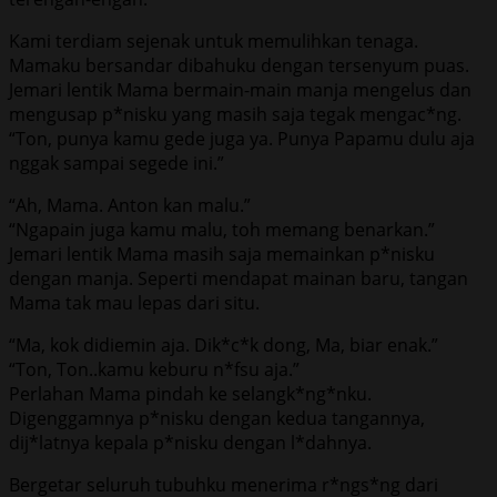
Kami terdiam sejenak untuk memulihkan tenaga.
Mamaku bersandar dibahuku dengan tersenyum puas.
Jemari lentik Mama bermain-main manja mengelus dan
mengusap p*nisku yang masih saja tegak mengac*ng.
“Ton, punya kamu gede juga ya. Punya Papamu dulu aja
nggak sampai segede ini.”
“Ah, Mama. Anton kan malu.”
“Ngapain juga kamu malu, toh memang benarkan.”
Jemari lentik Mama masih saja memainkan p*nisku
dengan manja. Seperti mendapat mainan baru, tangan
Mama tak mau lepas dari situ.
“Ma, kok didiemin aja. Dik*c*k dong, Ma, biar enak.”
“Ton, Ton..kamu keburu n*fsu aja.”
Perlahan Mama pindah ke selangk*ng*nku.
Digenggamnya p*nisku dengan kedua tangannya,
dij*latnya kepala p*nisku dengan l*dahnya.
Bergetar seluruh tubuhku menerima r*ngs*ng dari