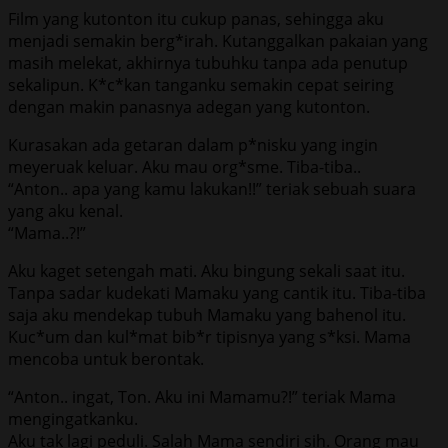
Film yang kutonton itu cukup panas, sehingga aku
menjadi semakin berg*irah. Kutanggalkan pakaian yang
masih melekat, akhirnya tubuhku tanpa ada penutup
sekalipun. K*c*kan tanganku semakin cepat seiring
dengan makin panasnya adegan yang kutonton.
Kurasakan ada getaran dalam p*nisku yang ingin
meyeruak keluar. Aku mau org*sme. Tiba-tiba..
“Anton.. apa yang kamu lakukan!!” teriak sebuah suara
yang aku kenal.
“Mama..?!”
Aku kaget setengah mati. Aku bingung sekali saat itu.
Tanpa sadar kudekati Mamaku yang cantik itu. Tiba-tiba
saja aku mendekap tubuh Mamaku yang bahenol itu.
Kuc*um dan kul*mat bib*r tipisnya yang s*ksi. Mama
mencoba untuk berontak.
“Anton.. ingat, Ton. Aku ini Mamamu?!” teriak Mama
mengingatkanku.
Aku tak lagi peduli. Salah Mama sendiri sih. Orang mau