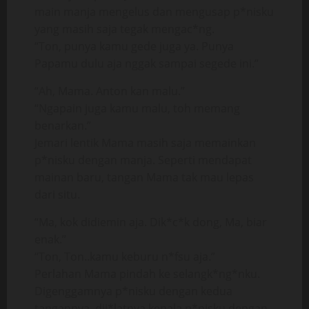
main manja mengelus dan mengusap p*nisku
yang masih saja tegak mengac*ng.
“Ton, punya kamu gede juga ya. Punya
Papamu dulu aja nggak sampai segede ini.”
“Ah, Mama. Anton kan malu.”
“Ngapain juga kamu malu, toh memang
benarkan.”
Jemari lentik Mama masih saja memainkan
p*nisku dengan manja. Seperti mendapat
mainan baru, tangan Mama tak mau lepas
dari situ.
“Ma, kok didiemin aja. Dik*c*k dong, Ma, biar
enak.”
“Ton, Ton..kamu keburu n*fsu aja.”
Perlahan Mama pindah ke selangk*ng*nku.
Digenggamnya p*nisku dengan kedua
tangannya, dij*latnya kepala p*nisku dengan