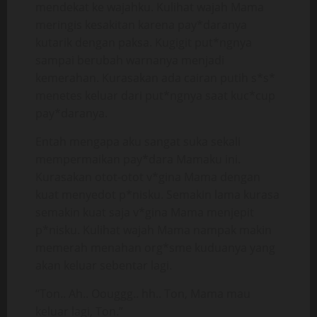
mendekat ke wajahku. Kulihat wajah Mama
meringis kesakitan karena pay*daranya
kutarik dengan paksa. Kugigit put*ngnya
sampai berubah warnanya menjadi
kemerahan. Kurasakan ada cairan putih s*s*
menetes keluar dari put*ngnya saat kuc*cup
pay*daranya.
Entah mengapa aku sangat suka sekali
mempermaikan pay*dara Mamaku ini.
Kurasakan otot-otot v*gina Mama dengan
kuat menyedot p*nisku. Semakin lama kurasa
semakin kuat saja v*gina Mama menjepit
p*nisku. Kulihat wajah Mama nampak makin
memerah menahan org*sme kuduanya yang
akan keluar sebentar lagi.
“Ton.. Ah.. Oouggg.. hh.. Ton, Mama mau
keluar lagi, Ton.”