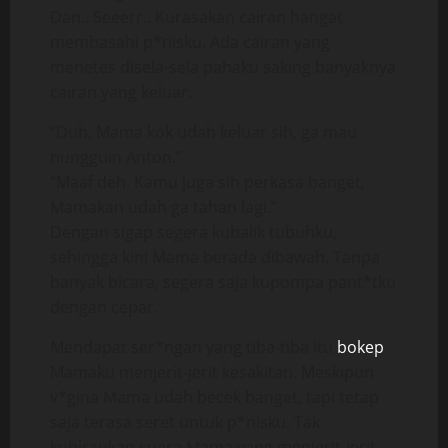
Dan.. Seeerr.. Kurasakan cairan hangat
membasahi p*nisku. Ada cairan yang
menetes disela-sela pahaku saking banyaknya
cairan yang keluar.
“Duh, Mama kok udah keluar sih, ga mau
nungguin Anton.”
“Maaf deh. Kamu juga sih perkasa banget,
Mamakan udah ga tahan lagi.”
Dengan sigap segera kubalik tubuhku,
sehingga kini Mama berada dibawah. Tanpa
banyak bicara, segera saja kupompa pant*tku
dengan cepat.
Mendapat ser*ngan yang tiba-tiba itu
bokep
Mamaku menjerit-jerit kesakitan. Meskipun
v*gina Mama udah becek banget, tapi tetap
saja terasa seret untuk p*nisku. Tak
kuhiraukan suara Mama yang menjerit-jerit