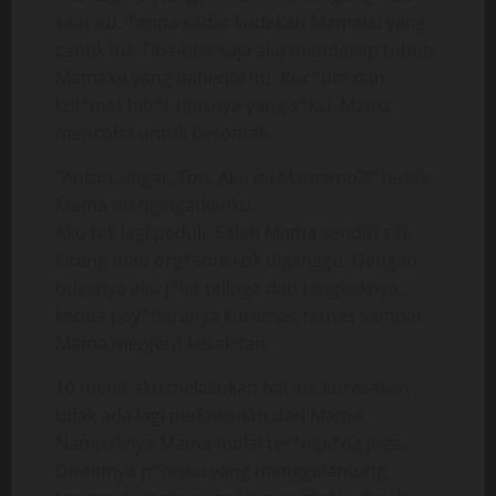
saat itu. Tanpa sadar kudekati Mamaku yang
cantik itu. Tiba-tiba saja aku mendekap tubuh
Mamaku yang bahenol itu. Kuc*um dan
kul*mat bib*r tipisnya yang s*ksi. Mama
mencoba untuk berontak.
“Anton.. ingat, Ton. Aku ini Mamamu?!” teriak
Mama mengingatkanku.
Aku tak lagi peduli. Salah Mama sendiri sih.
Orang mau org*sme kok diganggu. Dengan
buasnya aku j*lat telinga dan tengkuknya,
kedua pay*daranya kuremas-remas sampai
Mama menjerit kesakitan.
10 menit aku melakukan hal itu, kurasakan
tidak ada lagi perlawanan dari Mama.
Nampaknya Mama mulai ter*ngs*ng juga.
Diraihnya p*nisku yang menggelantung,