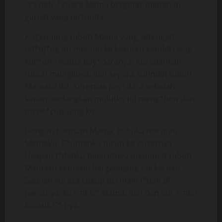
“Ya deh..” suara Mama bergetar menahan
gariah yang tertunda.
Kugendong tubuh Mama yang setengah
tel*nj*ng itu menuju ke kasurku sambil tetap
kuc*umi kedua pay*daranya. Kurebahkan
tubuh mungilnya, dan segera kutindih tubuh
Mamaku itu. Kuremas pay*dara sebelah
kanan, sedangkan mulutku ini meng*lum dan
menc*cup yang kiri.
Dengan bantuan Mama, kubuka rok mini
Mamaku. C*umanku turun ke pusarnya.
Usapan l*dahku diperutnya membuat tubuh
Mamaku semakin bergelinjang tak karuan.
Setelah kurasa cukup bermain l*dah di
perutnya, kugigit C* Mama, dan dengan gigiku
kutarik C*-nya.