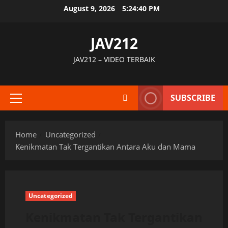
Skip
August 9, 2026
5:24:41 PM
to
content
JAV212
JAV212 – VIDEO TERBAIK
SUBSCRIBE
Primary
Menu
Home
Uncategorized
Kenikmatan Tak Tergantikan Antara Aku dan Mama
Uncategorized
Kenikmatan Tak Tergantikan