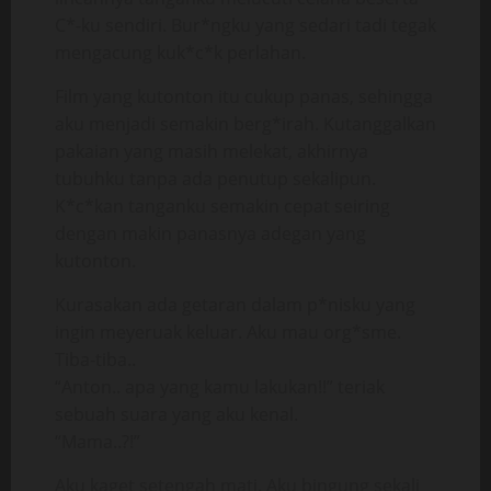
C*-ku sendiri. Bur*ngku yang sedari tadi tegak
mengacung kuk*c*k perlahan.
Film yang kutonton itu cukup panas, sehingga
aku menjadi semakin berg*irah. Kutanggalkan
pakaian yang masih melekat, akhirnya
tubuhku tanpa ada penutup sekalipun.
K*c*kan tanganku semakin cepat seiring
dengan makin panasnya adegan yang
kutonton.
Kurasakan ada getaran dalam p*nisku yang
ingin meyeruak keluar. Aku mau org*sme.
Tiba-tiba..
“Anton.. apa yang kamu lakukan!!” teriak
sebuah suara yang aku kenal.
“Mama..?!”
Aku kaget setengah mati. Aku bingung sekali