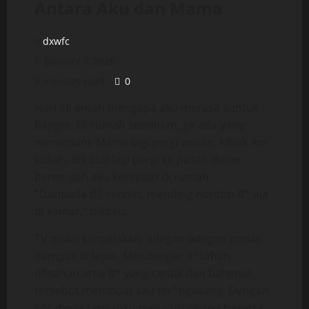
Antara Aku dan Mama
dxwfc
January 3, 2026
8 minutes read
0
Hari ini entah mengapa aku merasa suntuk
banget. Di rumah sendirian, ga ada yang
menemani. Mama lagi pergi arisan, Mbak Ani
kuliah, Bik Suti lagi pergi ke pasar. Bener-
bener deh aku kesepian di rumah.
“Daripada BT sendiri, mending nonton B* aja
di kamar,” pikirku.
TV mulai kunyalakan, adegan-adegan panas
nampak di layar. Mendengar d*sahan-
d*sahan artis B* yang cantik dan bahenol
tersebut membuat aku ter*ngasang. Dengan
lincahnya tanganku melucuti celana beserta