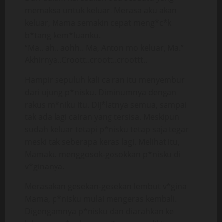
memaksa untuk keluar. Merasa aku akan
keluar, Mama semakin cepat meng*c*k
b*tang kem*luanku.
“Ma.. ah.. aohh.. Ma, Anton mo keluar, Ma.”
Akhirnya..Croott..croott..croottt..
Hampir sepuluh kali cairan itu menyembur
dari ujung p*nisku. Diminumnya dengan
rakus m*niku itu. Dij*latnya semua, sampai
tak ada lagi cairan yang tersisa. Meskipun
sudah keluar tetapi p*nisku tetap saja tegar
meski tak seberapa keras lagi. Melihat itu,
Mamaku menggosok-gosokkan p*nisku di
v*ginanya.
Merasakan gesekan-gesekan lembut v*gina
Mama, p*nisku mulai mengeras kembali.
Digengamnya p*nisku dan diarahkan ke