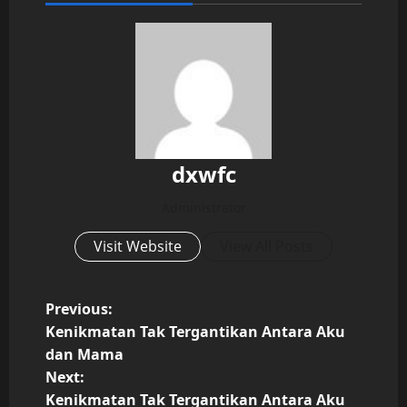
dxwfc
Administrator
Visit Website
View All Posts
P
Previous:
Kenikmatan Tak Tergantikan Antara Aku
o
dan Mama
Next:
s
Kenikmatan Tak Tergantikan Antara Aku