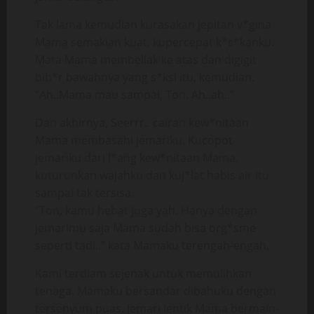
Tak lama kemudian kurasakan jepitan v*gina
Mama semakian kuat, kupercepat k*c*kanku.
Mata Mama membeliak ke atas dan digigit
bib*r bawahnya yang s*ksi itu, kemudian.
“Ah..Mama mau sampai, Ton. Ah..ah..”
Dan akhirnya, Seerrr.. cairan kew*nitaan
Mama membasahi jemariku. Kucopot
jemariku dari l*ang kew*nitaan Mama,
kuturunkan wajahku dan kuj*lat habis air itu
sampai tak tersisa.
“Ton, kamu hebat juga yah. Hanya dengan
jemarimu saja Mama sudah bisa org*sme
seperti tadi..” kata Mamaku terengah-engah.
Kami terdiam sejenak untuk memulihkan
tenaga. Mamaku bersandar dibahuku dengan
tersenyum puas. Jemari lentik Mama bermain-