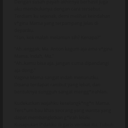
Dengan susah payah akhirnya berhasil juga
aku membukanya dengan cara tersebut.
Terdiam ku sejenak, demi melihat keindahan
v*gina Mama yang terpampang jelas di
depanku.
“Ton, kok malah melamun sih? Kenapa?”
“Ah..enggak, Ma. Anton kagum aja ama v*gina
Mama. Indah, Ma.”
“Ah..kamu bisa aja. Jangan cuma dipandangi
aja dong.”
Vagina Mama sangat indah menurutku.
Disana terdapat rambut yang lebat, dan
bentuknya sungguh sangat mengg*irahlan.
Kudekatkan wajahku keselangk*ng*n Mama.
Terc*um bau khas seorang yang wanita yang
dapat membangkitkan g*irah lelaki.
Kusapukan l*dahku di garis vertikal itu. Tubuh