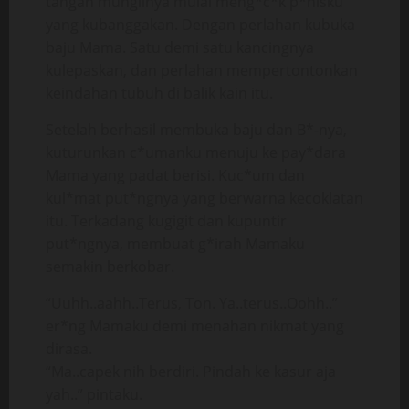
tangan mungilnya mulai meng*c*k p*nisku
yang kubanggakan. Dengan perlahan kubuka
baju Mama. Satu demi satu kancingnya
kulepaskan, dan perlahan mempertontonkan
keindahan tubuh di balik kain itu.
Setelah berhasil membuka baju dan B*-nya,
kuturunkan c*umanku menuju ke pay*dara
Mama yang padat berisi. Kuc*um dan
kul*mat put*ngnya yang berwarna kecoklatan
itu. Terkadang kugigit dan kupuntir
put*ngnya, membuat g*irah Mamaku
semakin berkobar.
“Uuhh..aahh..Terus, Ton. Ya..terus..Oohh..”
er*ng Mamaku demi menahan nikmat yang
dirasa.
“Ma..capek nih berdiri. Pindah ke kasur aja
yah..” pintaku.