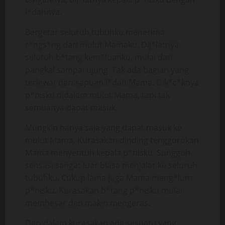
l*dahnya.
Bergetar seluruh tubuhku menerima
r*ngs*ng dari mulut Mamaku. Dij*latnya
selutuh b*tang kem*luanku, mulai dari
pangkal sampai ujung. Tak ada bagian yang
terlewat dari sapuan l*dah Mama. Dik*c*knya
p*nisku didalam mulut Mama, tapi tak
semuanya dapat masuk.
Mungkin hanya saja yang dapat masuk ke
mulut Mama. Kurasakan dinding tenggorokan
Mama menyentuh kepala p*nisku. Sungguh
sensasi sangat luar biasa menjalar ke seluruh
tubuhku. Cukup lama juga Mama meng*lum
p*nisku. Kurasakan b*tang p*nisku mulai
membesar dan makin mengeras.
Dari dalam kurasakan ada sesuatu yang