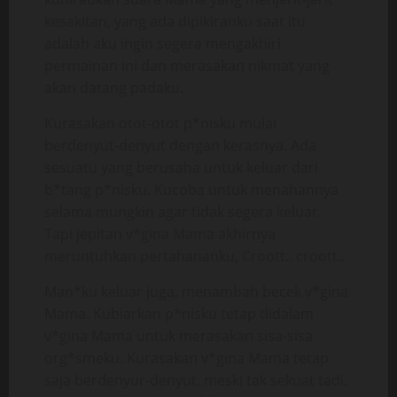
kesakitan, yang ada dipikiranku saat itu
adalah aku ingin segera mengakhiri
permainan ini dan merasakan nikmat yang
akan datang padaku.
Kurasakan otot-otot p*nisku mulai
berdenyut-denyut dengan kerasnya. Ada
sesuatu yang berusaha untuk keluar dari
b*tang p*nisku. Kucoba untuk menahannya
selama mungkin agar tidak segera keluar.
Tapi jepitan v*gina Mama akhirnya
meruntuhkan pertahananku, Croott.. croott..
Man*ku keluar juga, menambah becek v*gina
Mama. Kubiarkan p*nisku tetap didalam
v*gina Mama untuk merasakan sisa-sisa
org*smeku. Kurasakan v*gina Mama tetap
saja berdenyur-denyut, meski tak sekuat tadi.