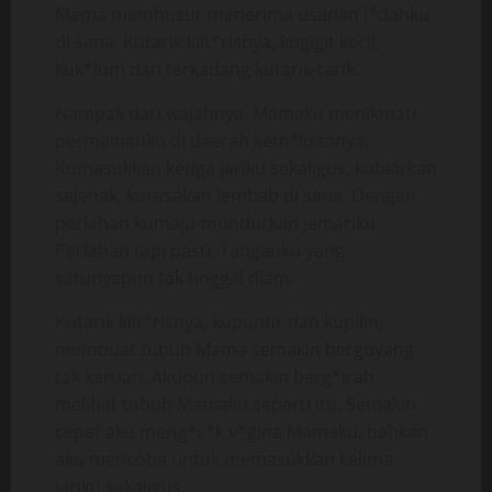
Mama membusur menerima usapan l*dahku
di sana. Kutarik klit*risnya, kugigit kecil,
kuk*lum dan terkadang kutarik-tarik.
Nampak dari wajahnya, Mamaku menikmati
permainanku di daerah kem*luannya.
Kumasukkan ketiga jariku sekaligus, kubiarkan
sejenak, kurasakan lembab di sana. Dengan
perlahan kumaju-mundurkan jemariku.
Perlahan tapi pasti. Tanganku yang
satunyapun tak tinggal diam.
Kutarik klit*risnya, kupuntir dan kupilin,
membuat tubuh Mama semakin bergoyang
tak karuan. Akupun semakin berg*irah
melihat tubuh Mamaku seperti itu. Semakin
cepat aku meng*c*k v*gina Mamaku, bahkan
aku mencoba untuk memasukkan kelima
jariku sekaligus.