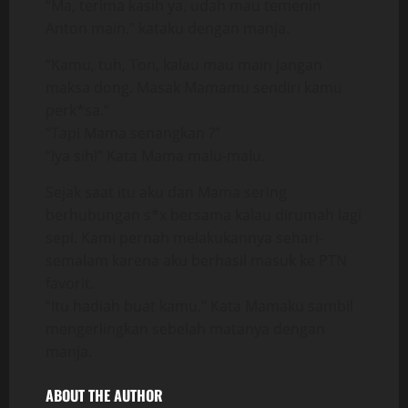
“Ma, terima kasih ya, udah mau temenin
Anton main.” kataku dengan manja.
“Kamu, tuh, Ton, kalau mau main jangan
maksa dong. Masak Mamamu sendiri kamu
perk*sa.”
“Tapi Mama senangkan ?”
“Iya sih!” Kata Mama malu-malu.
Sejak saat itu aku dan Mama sering
berhubungan s*x bersama kalau dirumah lagi
sepi. Kami pernah melakukannya sehari-
semalam karena aku berhasil masuk ke PTN
favorit.
“Itu hadiah buat kamu.” Kata Mamaku sambil
mengerlingkan sebelah matanya dengan
manja.
ABOUT THE AUTHOR