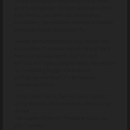
tangan mungilnya mulai meng*c*k p*nisku
yang kubanggakan. Dengan perlahan kubuka
baju Mama. Satu demi satu kancingnya
kulepaskan, dan perlahan mempertontonkan
keindahan tubuh di balik kain itu.
Setelah berhasil membuka baju dan B*-nya,
kuturunkan c*umanku menuju ke pay*dara
Mama yang padat berisi. Kuc*um dan
kul*mat put*ngnya yang berwarna kecoklatan
itu. Terkadang kugigit dan kupuntir
put*ngnya, membuat g*irah Mamaku
semakin berkobar.
“Uuhh..aahh..Terus, Ton. Ya..terus..Oohh..”
er*ng Mamaku demi menahan nikmat yang
dirasa.
“Ma..capek nih berdiri. Pindah ke kasur aja
yah..” pintaku.