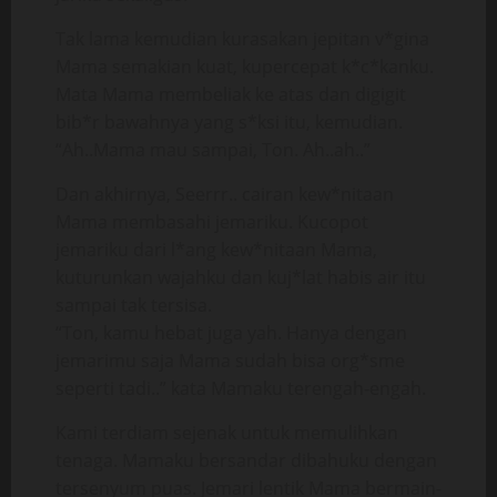
Tak lama kemudian kurasakan jepitan v*gina
Mama semakian kuat, kupercepat k*c*kanku.
Mata Mama membeliak ke atas dan digigit
bib*r bawahnya yang s*ksi itu, kemudian.
“Ah..Mama mau sampai, Ton. Ah..ah..”
Dan akhirnya, Seerrr.. cairan kew*nitaan
Mama membasahi jemariku. Kucopot
jemariku dari l*ang kew*nitaan Mama,
kuturunkan wajahku dan kuj*lat habis air itu
sampai tak tersisa.
“Ton, kamu hebat juga yah. Hanya dengan
jemarimu saja Mama sudah bisa org*sme
seperti tadi..” kata Mamaku terengah-engah.
Kami terdiam sejenak untuk memulihkan
tenaga. Mamaku bersandar dibahuku dengan
tersenyum puas. Jemari lentik Mama bermain-