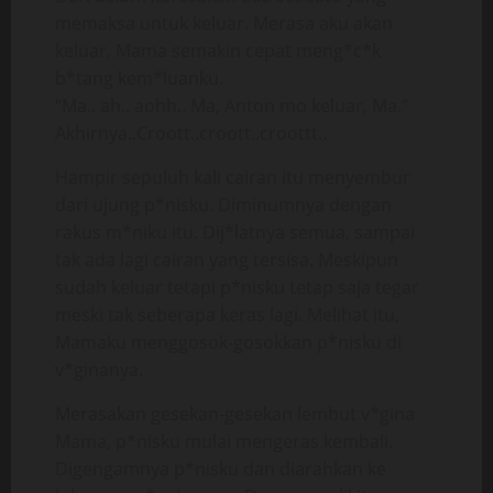
memaksa untuk keluar. Merasa aku akan
keluar, Mama semakin cepat meng*c*k
b*tang kem*luanku.
“Ma.. ah.. aohh.. Ma, Anton mo keluar, Ma.”
Akhirnya..Croott..croott..croottt..
Hampir sepuluh kali cairan itu menyembur
dari ujung p*nisku. Diminumnya dengan
rakus m*niku itu. Dij*latnya semua, sampai
tak ada lagi cairan yang tersisa. Meskipun
sudah keluar tetapi p*nisku tetap saja tegar
meski tak seberapa keras lagi. Melihat itu,
Mamaku menggosok-gosokkan p*nisku di
v*ginanya.
Merasakan gesekan-gesekan lembut v*gina
Mama, p*nisku mulai mengeras kembali.
Digengamnya p*nisku dan diarahkan ke