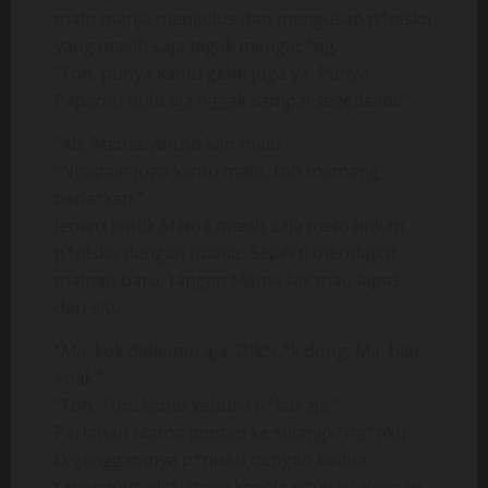
main manja mengelus dan mengusap p*nisku
yang masih saja tegak mengac*ng.
“Ton, punya kamu gede juga ya. Punya
Papamu dulu aja nggak sampai segede ini.”
“Ah, Mama. Anton kan malu.”
“Ngapain juga kamu malu, toh memang
benarkan.”
Jemari lentik Mama masih saja memainkan
p*nisku dengan manja. Seperti mendapat
mainan baru, tangan Mama tak mau lepas
dari situ.
“Ma, kok didiemin aja. Dik*c*k dong, Ma, biar
enak.”
“Ton, Ton..kamu keburu n*fsu aja.”
Perlahan Mama pindah ke selangk*ng*nku.
Digenggamnya p*nisku dengan kedua
tangannya, dij*latnya kepala p*nisku dengan