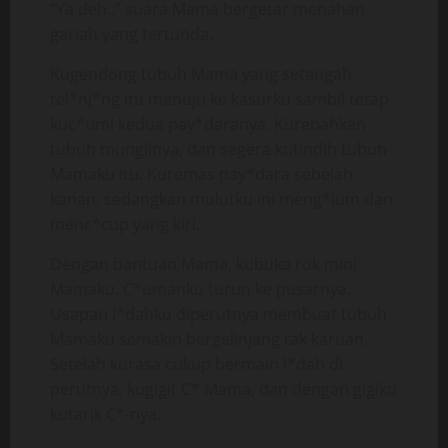
“Ya deh..” suara Mama bergetar menahan
gariah yang tertunda.
Kugendong tubuh Mama yang setengah
tel*nj*ng itu menuju ke kasurku sambil tetap
kuc*umi kedua pay*daranya. Kurebahkan
tubuh mungilnya, dan segera kutindih tubuh
Mamaku itu. Kuremas pay*dara sebelah
kanan, sedangkan mulutku ini meng*lum dan
menc*cup yang kiri.
Dengan bantuan Mama, kubuka rok mini
Mamaku. C*umanku turun ke pusarnya.
Usapan l*dahku diperutnya membuat tubuh
Mamaku semakin bergelinjang tak karuan.
Setelah kurasa cukup bermain l*dah di
perutnya, kugigit C* Mama, dan dengan gigiku
kutarik C*-nya.