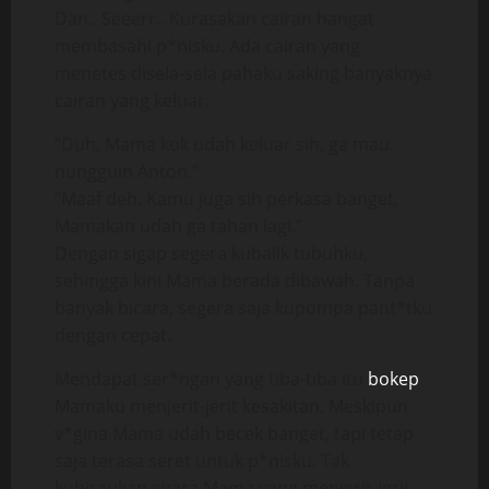
Dan.. Seeerr.. Kurasakan cairan hangat
membasahi p*nisku. Ada cairan yang
menetes disela-sela pahaku saking banyaknya
cairan yang keluar.
“Duh, Mama kok udah keluar sih, ga mau
nungguin Anton.”
“Maaf deh. Kamu juga sih perkasa banget,
Mamakan udah ga tahan lagi.”
Dengan sigap segera kubalik tubuhku,
sehingga kini Mama berada dibawah. Tanpa
banyak bicara, segera saja kupompa pant*tku
dengan cepat.
Mendapat ser*ngan yang tiba-tiba itu
bokep
Mamaku menjerit-jerit kesakitan. Meskipun
v*gina Mama udah becek banget, tapi tetap
saja terasa seret untuk p*nisku. Tak
kuhiraukan suara Mama yang menjerit-jerit