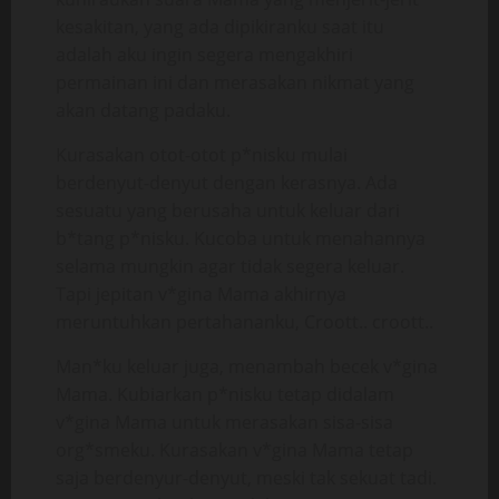
kesakitan, yang ada dipikiranku saat itu
adalah aku ingin segera mengakhiri
permainan ini dan merasakan nikmat yang
akan datang padaku.
Kurasakan otot-otot p*nisku mulai
berdenyut-denyut dengan kerasnya. Ada
sesuatu yang berusaha untuk keluar dari
b*tang p*nisku. Kucoba untuk menahannya
selama mungkin agar tidak segera keluar.
Tapi jepitan v*gina Mama akhirnya
meruntuhkan pertahananku, Croott.. croott..
Man*ku keluar juga, menambah becek v*gina
Mama. Kubiarkan p*nisku tetap didalam
v*gina Mama untuk merasakan sisa-sisa
org*smeku. Kurasakan v*gina Mama tetap
saja berdenyur-denyut, meski tak sekuat tadi.