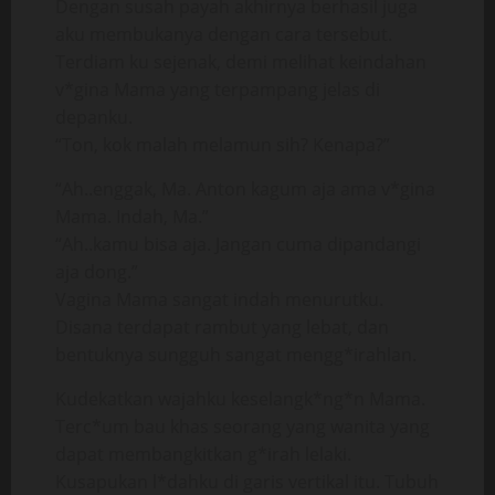
Dengan susah payah akhirnya berhasil juga
aku membukanya dengan cara tersebut.
Terdiam ku sejenak, demi melihat keindahan
v*gina Mama yang terpampang jelas di
depanku.
“Ton, kok malah melamun sih? Kenapa?”
“Ah..enggak, Ma. Anton kagum aja ama v*gina
Mama. Indah, Ma.”
“Ah..kamu bisa aja. Jangan cuma dipandangi
aja dong.”
Vagina Mama sangat indah menurutku.
Disana terdapat rambut yang lebat, dan
bentuknya sungguh sangat mengg*irahlan.
Kudekatkan wajahku keselangk*ng*n Mama.
Terc*um bau khas seorang yang wanita yang
dapat membangkitkan g*irah lelaki.
Kusapukan l*dahku di garis vertikal itu. Tubuh