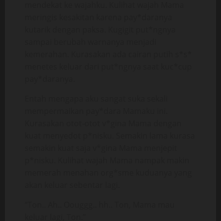
mendekat ke wajahku. Kulihat wajah Mama
meringis kesakitan karena pay*daranya
kutarik dengan paksa. Kugigit put*ngnya
sampai berubah warnanya menjadi
kemerahan. Kurasakan ada cairan putih s*s*
menetes keluar dari put*ngnya saat kuc*cup
pay*daranya.
Entah mengapa aku sangat suka sekali
mempermaikan pay*dara Mamaku ini.
Kurasakan otot-otot v*gina Mama dengan
kuat menyedot p*nisku. Semakin lama kurasa
semakin kuat saja v*gina Mama menjepit
p*nisku. Kulihat wajah Mama nampak makin
memerah menahan org*sme kuduanya yang
akan keluar sebentar lagi.
“Ton.. Ah.. Oouggg.. hh.. Ton, Mama mau
keluar lagi, Ton.”