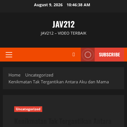
Skip
August 9, 2026
10:46:39 AM
to
content
JAV212
JAV212 – VIDEO TERBAIK
SUBSCRIBE
Primary
Menu
Home
Uncategorized
Kenikmatan Tak Tergantikan Antara Aku dan Mama
Uncategorized
Kenikmatan Tak Tergantikan Antara