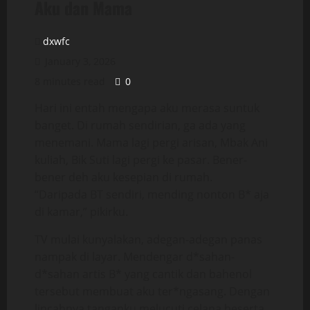
Aku dan Mama
dxwfc
January 3, 2026
8 minutes read
0
Hari ini entah mengapa aku merasa suntuk
banget. Di rumah sendirian, ga ada yang
menemani. Mama lagi pergi arisan, Mbak Ani
kuliah, Bik Suti lagi pergi ke pasar. Bener-
bener deh aku kesepian di rumah.
“Daripada BT sendiri, mending nonton B* aja
di kamar,” pikirku.
TV mulai kunyalakan, adegan-adegan panas
nampak di layar. Mendengar d*sahan-
d*sahan artis B* yang cantik dan bahenol
tersebut membuat aku ter*ngasang. Dengan
lincahnya tanganku melucuti celana beserta