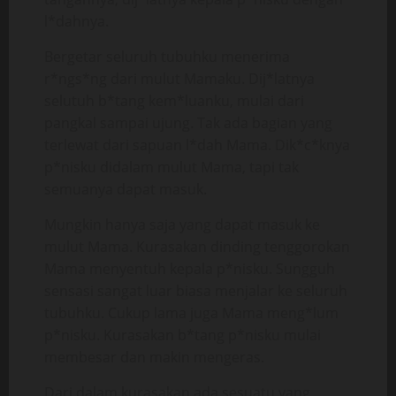
l*dahnya.
Bergetar seluruh tubuhku menerima
r*ngs*ng dari mulut Mamaku. Dij*latnya
selutuh b*tang kem*luanku, mulai dari
pangkal sampai ujung. Tak ada bagian yang
terlewat dari sapuan l*dah Mama. Dik*c*knya
p*nisku didalam mulut Mama, tapi tak
semuanya dapat masuk.
Mungkin hanya saja yang dapat masuk ke
mulut Mama. Kurasakan dinding tenggorokan
Mama menyentuh kepala p*nisku. Sungguh
sensasi sangat luar biasa menjalar ke seluruh
tubuhku. Cukup lama juga Mama meng*lum
p*nisku. Kurasakan b*tang p*nisku mulai
membesar dan makin mengeras.
Dari dalam kurasakan ada sesuatu yang