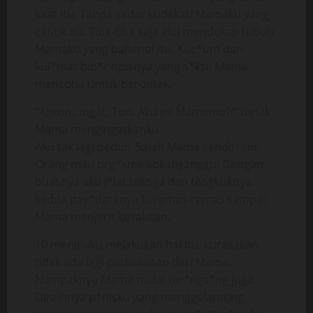
saat itu. Tanpa sadar kudekati Mamaku yang
cantik itu. Tiba-tiba saja aku mendekap tubuh
Mamaku yang bahenol itu. Kuc*um dan
kul*mat bib*r tipisnya yang s*ksi. Mama
mencoba untuk berontak.
“Anton.. ingat, Ton. Aku ini Mamamu?!” teriak
Mama mengingatkanku.
Aku tak lagi peduli. Salah Mama sendiri sih.
Orang mau org*sme kok diganggu. Dengan
buasnya aku j*lat telinga dan tengkuknya,
kedua pay*daranya kuremas-remas sampai
Mama menjerit kesakitan.
10 menit aku melakukan hal itu, kurasakan
tidak ada lagi perlawanan dari Mama.
Nampaknya Mama mulai ter*ngs*ng juga.
Diraihnya p*nisku yang menggelantung,