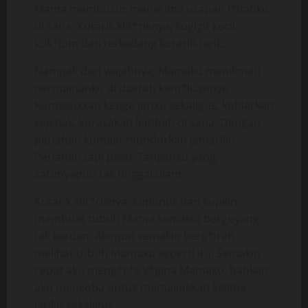
Mama membusur menerima usapan l*dahku
di sana. Kutarik klit*risnya, kugigit kecil,
kuk*lum dan terkadang kutarik-tarik.
Nampak dari wajahnya, Mamaku menikmati
permainanku di daerah kem*luannya.
Kumasukkan ketiga jariku sekaligus, kubiarkan
sejenak, kurasakan lembab di sana. Dengan
perlahan kumaju-mundurkan jemariku.
Perlahan tapi pasti. Tanganku yang
satunyapun tak tinggal diam.
Kutarik klit*risnya, kupuntir dan kupilin,
membuat tubuh Mama semakin bergoyang
tak karuan. Akupun semakin berg*irah
melihat tubuh Mamaku seperti itu. Semakin
cepat aku meng*c*k v*gina Mamaku, bahkan
aku mencoba untuk memasukkan kelima
jariku sekaligus.