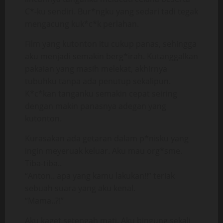
C*-ku sendiri. Bur*ngku yang sedari tadi tegak
mengacung kuk*c*k perlahan.
Film yang kutonton itu cukup panas, sehingga
aku menjadi semakin berg*irah. Kutanggalkan
pakaian yang masih melekat, akhirnya
tubuhku tanpa ada penutup sekalipun.
K*c*kan tanganku semakin cepat seiring
dengan makin panasnya adegan yang
kutonton.
Kurasakan ada getaran dalam p*nisku yang
ingin meyeruak keluar. Aku mau org*sme.
Tiba-tiba..
“Anton.. apa yang kamu lakukan!!” teriak
sebuah suara yang aku kenal.
“Mama..?!”
Aku kaget setengah mati. Aku bingung sekali