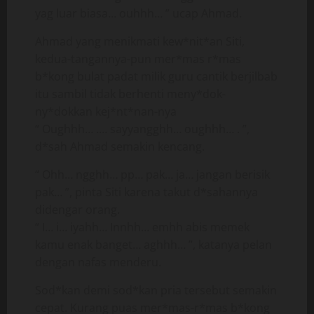
yag luar biasa… ouhhh… ” ucap Ahmad.
Ahmad yang menikmati kew*nit*an Siti,
kedua-tangannya-pun mer*mas r*mas
b*kong bulat padat milik guru cantik berjilbab
itu sambil tidak berhenti meny*dok-
ny*dokkan kej*nt*nan-nya
“ Oughhh… .… sayyangghh… oughhh… . ”,
d*sah Ahmad semakin kencang.
“ Ohh… ngghh… pp… pak… ja… jangan berisik
pak… ”, pinta Siti karena takut d*sahannya
didengar orang.
“ I… i… iyahh… Innhh… emhh abis memek
kamu enak banget… aghhh… ”, katanya pelan
dengan nafas menderu.
Sod*kan demi sod*kan pria tersebut semakin
cepat. Kurang puas mer*mas-r*mas b*kong