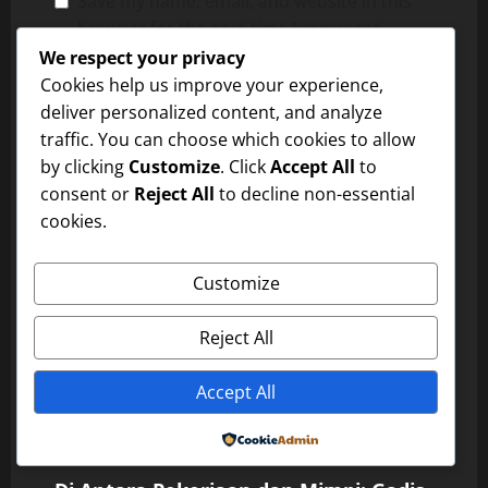
Save my name, email, and website in this
browser for the next time I comment.
We respect your privacy
Cookies help us improve your experience,
deliver personalized content, and analyze
traffic. You can choose which cookies to allow
by clicking
Customize
. Click
Accept All
to
RELATED NEWS
consent or
Reject All
to decline non-essential
Uncategorized
cookies.
Di Antara Pekerjaan dan Mimpi: Gadis
Muda yang Bekerja sebagai Pelayan
Customize
dxwfc
January 14, 2026
0
Uncategorized
Reject All
Di Antara Pekerjaan dan Mimpi: Gadis
Accept All
Muda yang Bekerja sebagai Pelayan
dxwfc
January 14, 2026
0
Uncategorized
Powered by