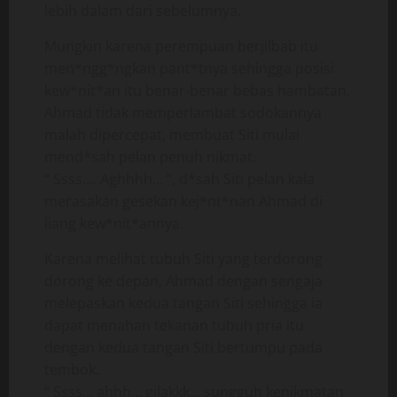
lebih dalam dari sebelumnya.
Mungkin karena perempuan berjilbab itu
men*ngg*ngkan pant*tnya sehingga posisi
kew*nit*an itu benar-benar bebas hambatan.
Ahmad tidak memperlambat sodokannya
malah dipercepat, membuat Siti mulai
mend*sah pelan penuh nikmat.
“ Ssss…. Aghhhh… ”, d*sah Siti pelan kala
merasakan gesekan kej*nt*nan Ahmad di
liang kew*nit*annya.
Karena melihat tubuh Siti yang terdorong
dorong ke depan, Ahmad dengan sengaja
melepaskan kedua tangan Siti sehingga ia
dapat menahan tekanan tubuh pria itu
dengan kedua tangan Siti bertumpu pada
tembok.
“ Ssss… ahhh… gilakkk… sungguh kenikmatan