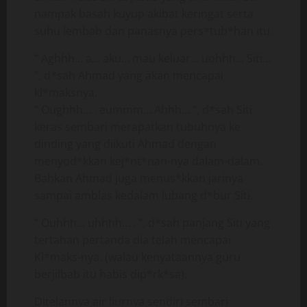
nampak basah kuyup akibat keringat serta
suhu lembab dan panasnya pers*tub*han itu.
“ Aghhh… a… aku… mau keluar… uohhh… Siti…
”, d*sah Ahmad yang akan mencapai
kl*maksnya.
“ Oughhh… . eummm… Ahhh… ”, d*sah Siti
keras sembari merapatkan tubuhnya ke
dinding yang diikuti Ahmad dengan
menyod*kkan kej*nt*nan-nya dalam-dalam.
Bahkan Ahmad juga menus*kkan jarinya
sampai amblas kedalam lubang d*bur Siti.
“ Ouhhh… uhhhh… . ”, d*sah panjang Siti yang
tertahan pertanda dia telah mencapai
Kl*maks-nya. (walau kenyataannya guru
berjilbab itu habis dip*rk*sa).
Ditelannya air liurnya sendiri sembari