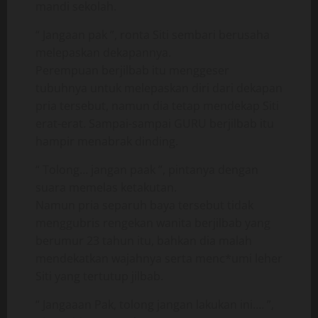
mandi sekolah.
“ Jangaan pak ”, ronta Siti sembari berusaha
melepaskan dekapannya.
Perempuan berjilbab itu menggeser
tubuhnya untuk melepaskan diri dari dekapan
pria tersebut, namun dia tetap mendekap Siti
erat-erat. Sampai-sampai GURU berjilbab itu
hampir menabrak dinding.
“ Tolong… jangan paak ”, pintanya dengan
suara memelas ketakutan.
Namun pria separuh baya tersebut tidak
menggubris rengekan wanita berjilbab yang
berumur 23 tahun itu, bahkan dia malah
mendekatkan wajahnya serta menc*umi leher
Siti yang tertutup jilbab.
“ Jangaaan Pak, tolong jangan lakukan ini…. ”,