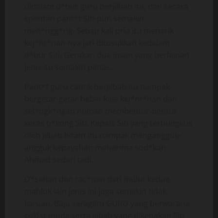
didalam d*bur guru berjilbab itu, dan secara
spontan pant*t Siti-pun semakin
men*ngg*ng. Setiap kali pria itu menarik
kej*nt*nan-nya jari ditusukkan kedalam
d*bur Siti. Gerakan dua insan yang berlainan
jenis itu semakin panas.
Pant*t guru cantik berjilbab itu nampak
bergetar-getar hebat kala kej*nt*nan dan
sel*ngk*ngan Ahmad membentur-bentur
keras b*kong Siti. Kepala Siti yang terbungkus
oleh jilbab hitam itu nampak mengangguk-
angguk kepayahan menerima sod*kan
Ahmad sedari tadi.
D*sahan dan rac*uan dari mulut kedua
mahluk lain jenis ini juga semakin tidak
karuan. Baju seragam GURU yang berwarana
coklat muda serta jilbab yang dikenakan Siti