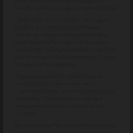
kekar pria itu menarik kedua tangan Siti
merapat kedinding hingga saling berhimpitan.
“ Jangan pak, kumhon jangan ”, pinta guru
berjilbab itu memelas kepada Ahmad.
Tapi sia-sia, tangan kanan pria itu dengan
bebas mer*ba-r*ba buah d*da Siti sambil
sesekali mer*masnya. Sedangkan tangan kiri
pria itu mengunci kedua pergelangan tangan
Siti yang merapat didinding.
Ekspresi wajah berbalut jilbab hitam itu
terlihat ketakutan bercampur sendu.
“ Aahh Ustazah Siti… .nen*nnya gede banget
eummhhh… ”, kata-kata kotor sekaligus
memuji keindahan tubuh Siti keluar dari
mulutnya.
Kurang puas mer*ba buah d*da perempuan
berjilbab itu dari luar blazer lengan panjang