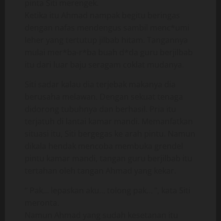
pinta Siti merengek.
Ketika itu Ahmad nampak begitu beringas
dengan nafas mendengus sambil menc*umi
leher yang tertutup jilbab hitam. Tangannya
mulai mer*ba-r*ba buah d*da guru berjilbab
itu dari luar baju seragam coklat mudanya.
Siti sadar kalau dia terjebak makanya dia
berusaha melawan. Dengan sekuat tenaga
didorong tubuhnya dan berhasil. Pria itu
terjatuh di lantai kamar mandi. Memanfatkan
situasi itu, Siti bergegas ke arah pintu. Namun
dikala hendak mencoba membuka grendel
pintu kamar mandi, tangan guru berjilbab itu
tertahan oleh tangan Ahmad yang kekar.
“ Pak… lepaskan aku… tolong pak… ”, kata Siti
meronta.
Namun Ahmad yang sudah kesetanan itu