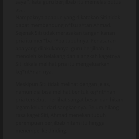
saya ”, kata guru berjilbab itu memelas putus
asa.
Nampaknya apapun yang dikatakan Siti tidak
dapat membendung n*fsu s*tan Ahmad.
Sejenak Siti tidak merasakan tangan kanan
pria itu mer*ba-r*ba tubuhnya. Penasaran
apa yang dilakukannya, guru berjilbab itu
menoleh ke belakang dan alangkah kagetnya
Siti dikala melihat pria itu mengeluarkan
kej*nt*nan-nya.
Meskipun Siti tidak melihat dengan jelas,
namun dia bisa melihat bentuk kej*nt*nan
pria tersebut. Terlihat sangat besar dan hitam
legam keluar dari sangkar-nya. Belum hilang
rasa kaget Siti, Ahmad menekan tubuh
perempuan berjilbab hitam itu hingga
menempel ke dinding.