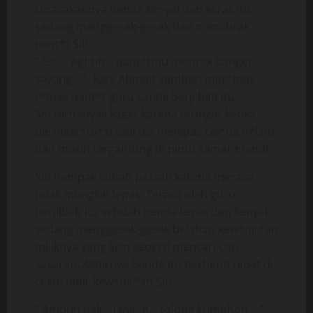
Dirasakannya benda kenyal dan keras itu
sedang menggesek-gesek dan menabrak
pant*t Siti.
“ Sss… Aghhh… pant*tmu montok banget
sayang… ”, kata Ahmad sembari mer*mas
r*mas pant*t guru cantik berjilbab itu.
Siti terhenyak kaget karena teringat ketika
bermast*rb*si tadi dia melepas cel*na d*lam
dan masih tergantung di pintu kamar mandi.
Siti nampak sudah pasrah karena merasa
tidak mungkin lepas. Terasa oleh guru
berjilbab itu sebuah benda keras dan kenyal
sedang menggesek-gesek belahan kew*nit*an
miliknya yang licin seperti mencari-cari
sasaran. Akhirnya benda itu berhenti tepat di
celah bibir kew*nit*an Siti.
“ Ampun pak… Jangan… tolong kumohon… ”,