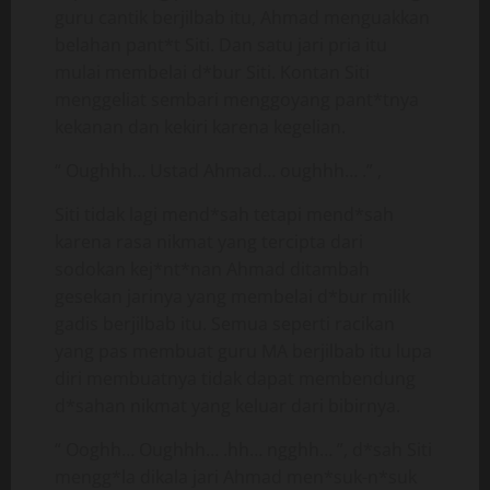
guru cantik berjilbab itu, Ahmad menguakkan
belahan pant*t Siti. Dan satu jari pria itu
mulai membelai d*bur Siti. Kontan Siti
menggeliat sembari menggoyang pant*tnya
kekanan dan kekiri karena kegelian.
“ Oughhh… Ustad Ahmad… oughhh… .” ,
Siti tidak lagi mend*sah tetapi mend*sah
karena rasa nikmat yang tercipta dari
sodokan kej*nt*nan Ahmad ditambah
gesekan jarinya yang membelai d*bur milik
gadis berjilbab itu. Semua seperti racikan
yang pas membuat guru MA berjilbab itu lupa
diri membuatnya tidak dapat membendung
d*sahan nikmat yang keluar dari bibirnya.
“ Ooghh… Oughhh… .hh… ngghh… ”, d*sah Siti
mengg*la dikala jari Ahmad men*suk-n*suk