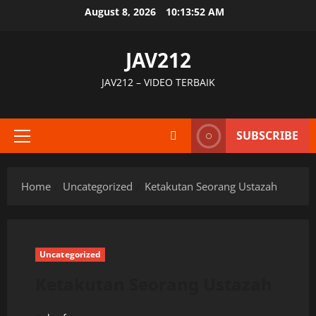
Skip
August 8, 2026
10:13:53 AM
to
content
JAV212
JAV212 – VIDEO TERBAIK
SUBSCRIBE
Primary
Menu
Home
Uncategorized
Ketakutan Seorang Ustazah
Uncategorized
Ketakutan Seorang Ustazah