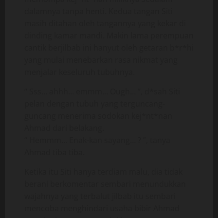
dalamnya tanpa henti. Kedua tangan Siti
masih ditahan oleh tangannya yang kekar di
dinding kamar mandi. Makin lama perempuan
cantik berjilbab ini hanyut oleh getaran b*r*hi
yang mulai menebarkan rasa nikmat yang
menjalar keseluruh tubuhnya.
“ Sss… ahhh… emmm… Ough… ”, d*sah Siti
pelan dengan tubuh yang terguncang-
guncang menerima sodokan kej*nt*nan
Ahmad dari belakang.
“ Hemmm… Enak-kan sayang… ? ”, tanya
Ahmad tiba tiba.
Ketika itu Siti hanya terdiam malu, dia tidak
berani berkomentar sembari menundukkan
wajahnya yang terbalut jilbab itu sembari
mencoba menghindari usaha bibir Ahmad