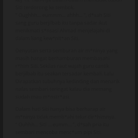
Siti terdorong ke tembok.
“ Oughhh… eummm… ahhh… ”, d*sah Siti
sang guru berjilbab itu tanpa sadar ikut
menikmati s*nsasi Ahmad menjelajahi di
dalam liang kew*nit*an Siti.
Denyutan serta semburan air m*ninya yang
masih hangat berhamburan membasahi
r*him Siti. Sekilas raut wajah guru cantik
berjilbab itu seakan tersadar kembali. Lalu
Dirapatkan tubuhnya kedinding dan menarik
nafas sembari teringat kalau dia memang
sudah mau m*nstr*asi.
Dalam hati Siti hanya bisa berharap air
m*ninya tidak memb*ahi telur dir*himnya.
“ Ouhhh… Siti … eumm… ”, d*sah pria itu
sembari mencoba menc*um pipi Siti.