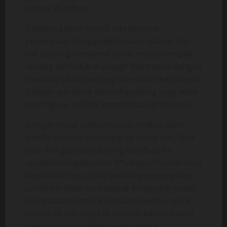
sekitar 26 tahun.
Didalam kamar mandi ada sesosok
perempuan dengan berbusana islamik dan
rok panjang berwarna coklat muda nampak
sedang terduduk di pinggir bak mandi dengan
memakai jilbab panjang membalut kepalanya.
Dengan jari lentik dan rok panjang yang telah
ters*ngkap, terlihat memainkan kl*torisnya.
Dengan mata yang tertutup, seakan-akan
wanita itu telah melayang ke dunia lain. Bibir
tipis dari guru cantik yang berjilbab itu
sesekali mengeluarkan d*sahan-d*sahan kecil
kenikmatan-nya. Dan Sekarang perempuan
cantik berjilbab itu nampak berpindah posisi
menghadap tembok sembari membungkuk
menahan tubuhnya di tembok kamar mandi
dengan posisi sedikit men*ngg*ng.