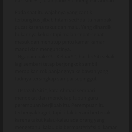
dari sini !!! ”, ucap panik Siti mengusir Ahmad.
Pada saat itu wajahnya yang cantik
terbungkus jilbab hitam sed*da itu nampak
pucat karena takut dan malu. Yang dihardik,
bukannya keluar tapi malah cepat-cepat
masuk dan menutup pintu kamar kamar
mandi dan menguncinya.
“ Ngapain pak??!!… Keluar!! ”, hardik Siti sekali
lagi sembari tetap berjongkok sambil
merapikan rok panjangnya ke bawah yang
tadinya tersingkap sampai sepinggul.
“ Ustazah Siti ”, kata Ahmad sembari
mendekat dan mendekap tubuh guru
perempuan berjilbab itu. Perempuan itu
terhenyak kaget, tapi tidak berani berteriak
karena takut kalau-kalau ada orang yang
mengetahui kalau dia bermast*rb*si di kamar