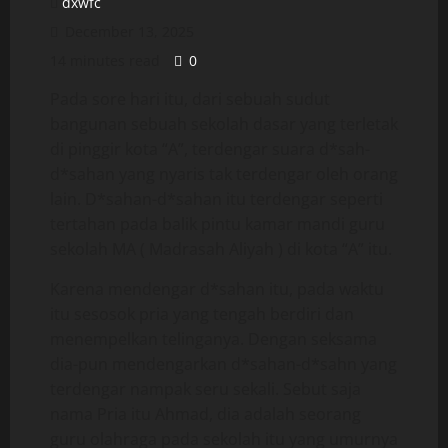
dxwfc
December 13, 2025
14 minutes read
0
Pada sore hari itu, dari sebuah sudut
bangunan sebuah sekolah dasar yang terletak
di pinggir kota “A”, terdengar suara d*sah-
d*sahan yang nyaris tak terdengar oleh orang
lain. D*sahan-d*sahan itu terdengar seperti
tertahan pada balik pintu kamar mandi guru
sekolah MA ( Madrasah Aliyah ) di kota “A” itu.
Karena mendengar d*sahan itu, pada waktu
itu sesosok pria yang tengah berdiri dan
menempelkan telinganya. Dengan seksama
dia-pun mendengarkan d*sahan-d*sahn yang
terdengar nampak seru sekali. Sebut saja
nama Pria itu Ahmad, dia adalah seorang
guru olahraga pada sekolah itu yang umurnya