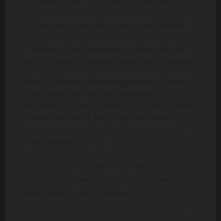
berwarna coklat muda tersebut, tangan
Ahmad yang kasar meyusup masuk kedalam
baju yang dikenakan Siti.
“ Ammpuun pak lepaskan ”, mohon Siti kala
pria itu mulai memeras kedua buah d*danya.
Namun Ahmad tidak menggubrisnya, malah
guru cantik berjilbab itu merasakan
kej*nt*nan pria itu sudah sangat keras sekali
menabrak-nabrak pant*tnya. Ini semua
menandakan dia benar benar sudah sangat
ingin meny*tub*hi Siti.
“ Ugghh… Sayang… puaskan kej*nt*nanku
sekarang yah ? ”, bisik Ahmad pelan penuh
n*fsu sambil menarik rok panjang semata
kaki coklat muda Siti keatas.
“ Pakk… jangan… jangan. Tolong kasihanilah