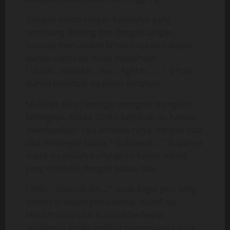
Dengan diikuti tangan kanannya yang
tertopang dinding dan dengan tangan
satunya memainkan kl*torisnya dari depan,
wanita cantik itu mulai mend*sah.
“ Uuuh… mmhhh… Sss… Aghhh… … ”, d*sah
wanita berjilbab itu pelan tertahan.
Mulailah aliran keringat mengalir mengaliri
keningnya. Ketika GURU berjilbab itu hampir
mendapatkan tiba kl*maks-nnya, dengan tiba-
tiba terdengar suara, “ Gubraaak… ”, Rupanya
suara itu adalah bunyi pintu kamar mandi
yang didobrak dengan paksa, lalu,
“ Hah… Ustazah Siti… ”, ucap kaget pria yang
berdiri di depan pintu kamar mandi itu.
Mata Pria itu saat itu tidak berkedip
sedikitpun ketika melihat perempuan cantik