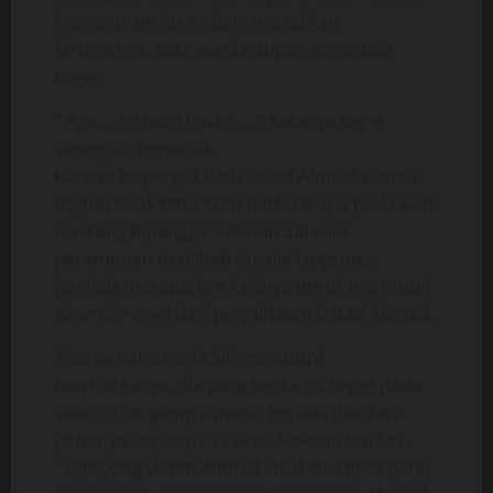
berseragam itu sedang memaikan
kl*torisnya. Lalu wanita itupun tersentak
kaget,
“ Apa…. Ustad Ahmad…. ”, katanya kaget
setengah berteriak.
Karena terpergok oleh ustad Ahmad wanita
itupun tidak tahu akan berbuat apa pada saat
itu. Yang dipanggil Ustazah Siti alias
perempuan berjilbab itu, dia langsung
jongkok merapatkan kakinya untuk menutupi
Kew*nit*anya dari penglihatan Ustad Ahmad.
Tapi percuma saja Siti menutupi
kew*nit*anya, dia yang ketika itu kaget pada
saat itu tangannya masih berada diantara
p*hanya, tepatnya di Area Kew*nit*an Siti.
“ Apa yang Ustad Ahmad lakukan, cepat pergi