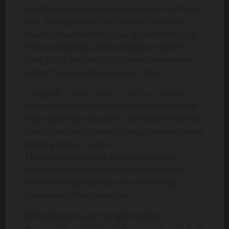
menikmati sisa kenikmatan puncak org*sme
tadi, sedang kej*nt*nan Ahmad ternyata
masih sibuk memompa liang kew*nit*an Siti.
Kedua tangannya memcengkeram pant*t
yang bulat dan padat itu sambil memompa
kej*nt*nan-nya dengan ganas. Dan,
“ Oughhh … Sitia… Ssss… . ahhh… ”, erang
Ahmad sembari menghentakkan kej*nt*nan-
nya rapat-rapat ke pant*t Siti sambil menekan
tubuh guru berjilbab itu hingga tersudut pada
dinding kamar mandi.
Ekspresi wajah cantik terbalut jilbab itu
nampak kaget kala menyadari kej*nt*nan
Ahmad menyemburkan air m*ni hangat
memenuhi r*him miliknya.
Berkali-kali pria itu menghentakkan
kej*nt*nan-nya dalam-dalam membuat tubuh