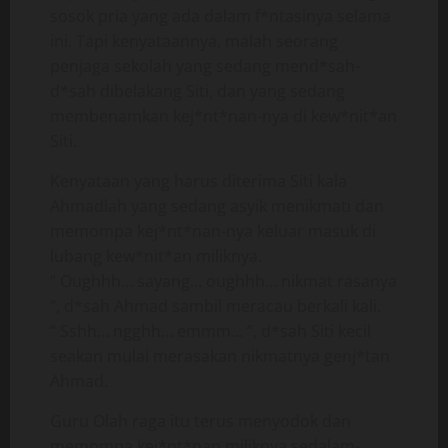
sosok pria yang ada dalam f*ntasinya selama
ini. Tapi kenyataannya, malah seorang
penjaga sekolah yang sedang mend*sah-
d*sah dibelakang Siti, dan yang sedang
membenamkan kej*nt*nan-nya di kew*nit*an
Siti.
Kenyataan yang harus diterima Siti kala
Ahmadlah yang sedang asyik menikmati dan
memompa kej*nt*nan-nya keluar masuk di
lubang kew*nit*an miliknya.
“ Oughhh… sayang… oughhh… nikmat rasanya
”, d*sah Ahmad sambil meracau berkali kali.
“ Sshh… ngghh… emmm… ”, d*sah Siti kecil
seakan mulai merasakan nikmatnya genj*tan
Ahmad.
Guru Olah raga itu terus menyodok dan
memompa kej*nt*nan miliknya sedalam-