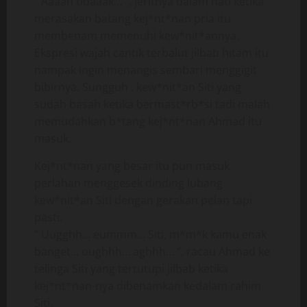
“ Aaaah tidaaak… ”, jeritnya dalam hati ketika
merasakan batang kej*nt*nan pria itu
membenam memenuhi kew*nit*annya.
Ekspresi wajah cantik terbalut jilbab hitam itu
nampak ingin menangis sembari menggigit
bibirnya. Sungguh , kew*nit*an Siti yang
sudah basah ketika bermast*rb*si tadi malah
memudahkan b*tang kej*nt*nan Ahmad itu
masuk.
Kej*nt*nan yang besar itu pun masuk
perlahan menggesek dinding lubang
kew*nit*an Siti dengan gerakan pelan tapi
pasti.
“ Uugghh… eummm… Siti, m*m*k kamu enak
banget… oughhh… aghhh… ”, racau Ahmad ke
telinga Siti yang tertutupi jilbab ketika
kej*nt*nan-nya dibenamkan kedalam rahim
Siti.