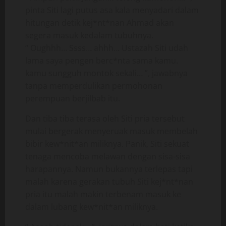
pinta Siti lagi putus asa kala menyadari dalam
hitungan detik kej*nt*nan Ahmad akan
segera masuk kedalam tubuhnya.
“ Oughhh… Ssss… ahhh… Ustazah Siti udah
lama saya pengen berc*nta sama kamu.
kamu sungguh montok sekali… ”, jawabnya
tanpa memperdulikan permohonan
perempuan berjilbab itu.
Dan tiba tiba terasa oleh Siti pria tersebut
mulai bergerak menyeruak masuk membelah
bibir kew*nit*an miliknya. Panik, Siti sekuat
tenaga mencoba melawan dengan sisa-sisa
harapannya. Namun bukannya terlepas tapi
malah karena gerakan tubuh Siti kej*nt*nan
pria itu malah makin terbenam masuk ke
dalam lubang kew*nit*an miliknya.