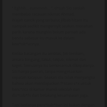
“ Eghhh… eummmh… ”, d*sah Siti seolah
membalas racauan nikmat Ahmad.
Wajah cantik yang terbalut jilbab hitam itu
nampak sedikit mengernyit seakan menahan
perih karena mungkin belum pernah ada
benda sebesar itu masuk ke dalam
kew*nit*annya.
Ketika batangan itu amblas, Siti terdiam,
antara bingung, takut, takjub, nikmat dan
kaget. Semuanya itu berkecamuk dikepalanya.
Siti hanya pasrah, tanpa mengeluarkan
sepatah katapun. Seakan dia tidak menyangka
bahwa akan mendapatkan f*ntasi s*x untuk
berc*nta di kamar mandi sekolah dan
dis*tub*hi dari belakang kesampaian juga.
Tapi bedanya pers*tub*han ini bukan dengan