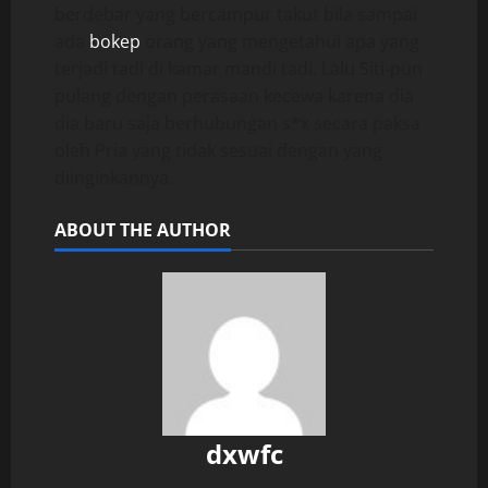
berdebar yang bercampur takut bila sampai
ada
bokep
orang yang mengetahui apa yang
terjadi tadi di kamar mandi tadi. Lalu Siti-pun
pulang dengan perasaan kecewa karena dia
dia baru saja berhubungan s*x secara paksa
oleh Pria yang tidak sesuai dengan yang
diinginkannya.
ABOUT THE AUTHOR
dxwfc