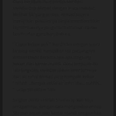
Guru berjilbab itu menolak sembari
mendorong Ahmad dengan mata melotot.
Melihat Siti yang protes, Ahmad segera
merapikan pakaiannya tanpa membersihkan
kej*nt*nan-nya yang masih dilumuri cairan
kew*nit*an guru berjilbab itu.
“ Cepat keluar pak ”, hardik Siti dengan suara
lantang sambil merapikan rok panjangnya.
Ahmad tanpa berkata apa-apa langsung
keluar dari kamar mandi. Guru berjilbab itu
lalu langsung membersihkan kem*lu*nnya
dari air m*ni Ahmad yang mengalir keluar.
“ Hihhh… banyak seklai air m*ni dia… huhhh…
”, ucap Siti dalam hati.
Singkat cerita setelah Siti merapikan baju
seragamnya, dengan cara mengendap endap
Siti-pun keluar dari kamar mandi dengan hati