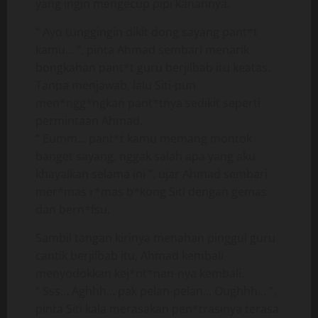
yang ingin mengecup pipi kanannya.
“ Ayo tunggingin dikit dong sayang pant*t
kamu… ”, pinta Ahmad sembari menarik
bongkahan pant*t guru berjilbab itu keatas.
Tanpa menjawab, lalu Siti-pun
men*ngg*ngkan pant*tnya sedikit seperti
permintaan Ahmad.
“ Eumm… pant*t kamu memang montok
banget sayang, nggak salah apa yang aku
khayalkan selama ini ”, ujar Ahmad sembari
mer*mas r*mas b*kong Siti dengan gemas
dan bern*fsu.
Sambil tangan kirinya menahan pinggul guru
cantik berjilbab itu, Ahmad kembali
menyodokkan kej*nt*nan-nya kembali.
“ Sss… Aghhh… pak pelan-pelan… Oughhh… ”,
pinta Siti kala merasakan pen*trasinya terasa