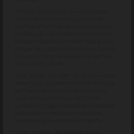
Akhirnya akupun lancar menaik-turunkan,
melihat itu sopirku semangat dia mulai
mer*mas p*yud*raku dan mulai melakukan
gerakan juga. Lama-kelamaan rasa nyeri itu
berubah menjadi rasa n*kmat tiada duanya
dengan cepat aku menaik turunkan. Gesekan
itu sangat n*kmat Mayambah lagi rem*san
sopirku di p*yud*raku.
“Uhh.. Aauhh.. Oouughh” aku terus mendesis.
Malam yang sunyi kembali berisik oleh bunyi
koc*kan serta teriakanku, kulihat sopirku
sekali memejamkan mata me n*kmati
koc*kanku. Hingga beberapa lama kita tetap
pada posisi itu dan akupun merasakan
sesuatu yang mau meledak di v*gin*ku.
“Ouhh.. Ouughh.. Aku sampai” akupun