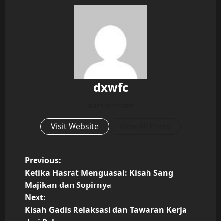
dxwfc
Administrator
Visit Website
View All Posts
P
Previous:
Ketika Hasrat Menguasai: Kisah Sang
o
Majikan dan Sopirnya
Next:
s
Kisah Gadis Relaksasi dan Tawaran Kerja