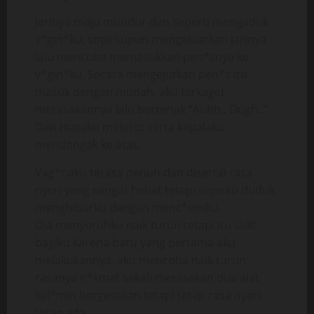
Jarinya maju mundur dan seperti mengaduk
v*gin*ku, sopirkupun mengeluarkan jarinya
lalu mencoba memasukkan pen*snya ke
v*gin*ku. Secara mengejutkan pen*s itu
masuk dengan mudah, aku terkaget
merasakannya lalu berteriak “Auhh.. Ough..”
Dan mataku melotot serta kepalaku
mendongak ke atas.
Vag*naku terasa penuh dan disertai rasa
nyeri yang sangat hebat tetapi sopirku duduk
menghiburku dengan menc*umku.
Dia menyuruhku naik turun tetapi itu sulit
bagiku karena baru yang pertama aku
melakukannya, aku mencoba naik turun
rasanya n*kmat sekali merasakan dua alat
kel*min bergesekan tetapi tetap rasa nyeri
tetap ada.