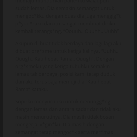
memaju-mundurkan pant*tku walaupun
sudah lemas. Dia semakin semangat untuk
mengoc*kku dengan buas dia juga menggig*t
p*yud*raku dan itu sangat membuat diriku
kembali terangs*ng. “Oouuh.. Ouuhh.. Uuhh”
Akupun di buat tidak berdaya dan lagi-lagi aku
dibuat org*sme untuk ketiga kalinya. “Uuhh..
Ouugh.. Kau hebat Rama.. Ouugh”. Dengan
org*smeku yang ketiga tubuhku semakin
lemas tak berdaya, posisi kami tetap duduk
dan aku terus saja memuji dia “Kau hebat
Rama” kataku.
Sopirku menyuruhku untuk menungg*ng
dengan lemas dan antara sadar dan tidak aku
masih menurutinya. Dia masih tidak bosan
mengerjai v*gin*ku. Dia masih dengan
semangat tetap mengoc*k serta mer*mas