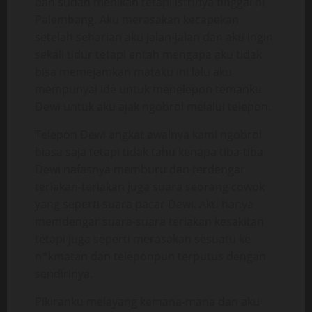
dan sudah menikah tetapi istrinya tinggal di
Palembang. Aku merasakan kecapekan
setelah seharian aku jalan-jalan dan aku ingin
sekali tidur tetapi entah mengapa aku tidak
bisa memejamkan mataku ini lalu aku
mempunyai ide untuk menelepon temanku
Dewi untuk aku ajak ngobrol melalui telepon.
Telepon Dewi angkat awalnya kami ngobrol
biasa saja tetapi tidak tahu kenapa tiba-tiba
Dewi nafasnya memburu dan terdengar
teriakan-teriakan juga suara seorang cowok
yang seperti suara pacar Dewi. Aku hanya
memdengar suara-suara teriakan kesakitan
tetapi juga seperti merasakan sesuatu ke
n*kmatan dan teleponpun terputus dengan
sendirinya.
Pikiranku melayang kemana-mana dan aku