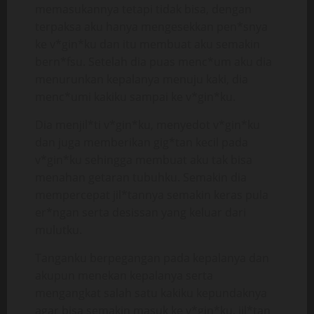
memasukannya tetapi tidak bisa, dengan
terpaksa aku hanya mengesekkan pen*snya
ke v*gin*ku dan itu membuat aku semakin
bern*fsu. Setelah dia puas menc*um aku dia
menurunkan kepalanya menuju kaki, dia
menc*umi kakiku sampai ke v*gin*ku.
Dia menjil*ti v*gin*ku, menyedot v*gin*ku
dan juga memberikan gig*tan kecil pada
v*gin*ku sehingga membuat aku tak bisa
menahan getaran tubuhku. Semakin dia
mempercepat jil*tannya semakin keras pula
er*ngan serta desissan yang keluar dari
mulutku.
Tanganku berpegangan pada kepalanya dan
akupun menekan kepalanya serta
mengangkat salah satu kakiku kepundaknya
agar bisa semakin masuk ke v*gin*ku, jil*tan