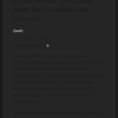
Ketika Hasrat Menguasai:
Kisah Sang Majikan dan
Sopirnya
dxwfc
December 17, 2025
11 minutes read
0
Aku ingin menceritakan pengalaman
berkesanku dan aku lakukan pertama kalinya
perkenalkan namaku Dina mahasiswi
perguruan tinggi di Bandung. Saat malam hari
aku sendirian di rumah ayahku masih di
kantor sedangkan ibuku ikut seminar dan di
rumah hanya aku dan sopirku di tambah
pembantuku.
Sopirku bernama Rama dia usianya 32 tahun