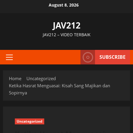
Skip
August 8, 2026
to
content
JAV212
JAV212 – VIDEO TERBAIK
SUBSCRIBE
Primary
Menu
Home
Uncategorized
Ketika Hasrat Menguasai: Kisah Sang Majikan dan
Sopirnya
Uncategorized