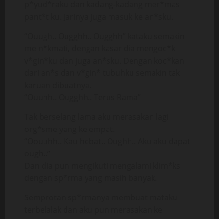
p*yud*raku dan kadang-kadang mer*mas
pant*t ku. Jarinya juga masuk ke an*sku.
“Ouugh.. Ougghh.. Ougghh” kataku semakin
me n*kmati, dengan kasar dia mengoc*k
v*gin*ku dan juga an*sku. Dengan koc*kan
dari an*s dan v*gin* tubuhku semakin tak
karuan dibuatnya.
“Ouuhh.. Ougghh.. Terus Rama”
Tak berselang lama aku merasakan lagi
org*sme yang ke empat.
“Oouuhh.. Kau hebat.. Oughh.. Aku aku dapat
ough..”
Dan dia pun mengikuti mengalami klim*ks
dengan sp*rma yang masih banyak.
Semprotan sp*rmanya membuat mataku
terbelalak dan aku pun merasakan ke