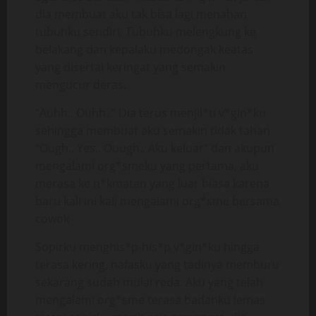
dia membuat aku tak bisa lagi menahan
tubuhku sendiri. Tubuhku melengkung ke
belakang dan kepalaku medongak keatas
yang disertai keringat yang semakin
mengucur deras.
“Auhh.. Ouhh..” Dia terus menjil*ti v*gin*ku
sehingga membuat aku semakin tidak tahan
“Ough.. Yes.. Ouugh.. Aku keluar” dan akupun
mengalami org*smeku yang pertama, aku
merasa ke n*kmatan yang luar biasa karena
baru kali ini kali mengalami org*sme bersama
cowok
Sopirku menghis*p-his*p v*gin*ku hingga
terasa kering, nafasku yang tadinya memburu
sekarang sudah mulai reda. Aku yang telah
mengalami org*sme terasa badanku lemas