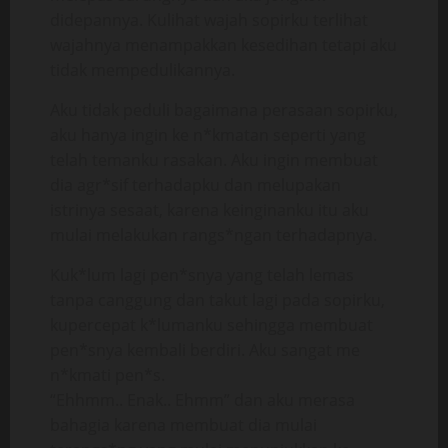
didepannya. Kulihat wajah sopirku terlihat
wajahnya menampakkan kesedihan tetapi aku
tidak mempedulikannya.
Aku tidak peduli bagaimana perasaan sopirku,
aku hanya ingin ke n*kmatan seperti yang
telah temanku rasakan. Aku ingin membuat
dia agr*sif terhadapku dan melupakan
istrinya sesaat, karena keinginanku itu aku
mulai melakukan rangs*ngan terhadapnya.
Kuk*lum lagi pen*snya yang telah lemas
tanpa canggung dan takut lagi pada sopirku,
kupercepat k*lumanku sehingga membuat
pen*snya kembali berdiri. Aku sangat me
n*kmati pen*s.
“Ehhmm.. Enak.. Ehmm” dan aku merasa
bahagia karena membuat dia mulai