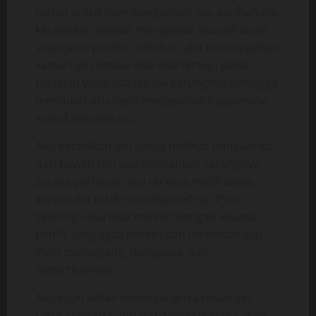
niatku untuk membangunkan dia, kasihan dia
kecapekan setelah mengantar aku seharian
jalan-jalan pikirku. Sebelum aku meninggalkan
kamarnya mataku tiba-tiba tertuju pada
tonjolan yang ada dibalik sarungnya sehingga
membuat aku ingin mengetahui bagaimana
wujud tonjolan itu.
Aku beranikan diri untuk melihat tonjolan itu
dari bawah lalu aku singkapkan sarungnya
secara perlahan, aku terkejut melihatnya
karena dia tidak memakai cel*na d*lam
sehinnga aku bisa melihat dengan leluasa
pen*s yang agak berdiri dan membuat aku
ingin memegang, mengelus, dan
meng*lumnya.
Aku ingin sekali memegangnya tetapi aku
takut sopirku nanti terbangun dan dia akan