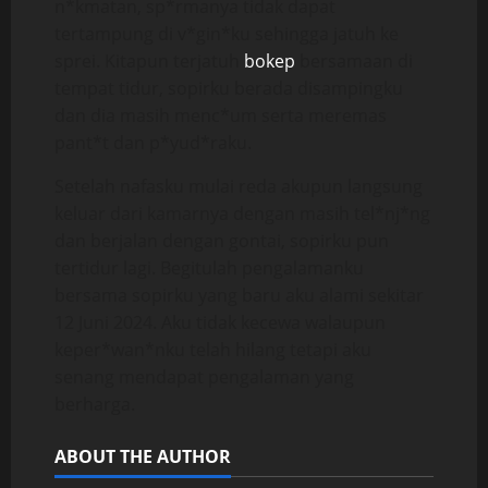
n*kmatan, sp*rmanya tidak dapat
tertampung di v*gin*ku sehingga jatuh ke
sprei. Kitapun terjatuh
bokep
bersamaan di
tempat tidur, sopirku berada disampingku
dan dia masih menc*um serta meremas
pant*t dan p*yud*raku.
Setelah nafasku mulai reda akupun langsung
keluar dari kamarnya dengan masih tel*nj*ng
dan berjalan dengan gontai, sopirku pun
tertidur lagi. Begitulah pengalamanku
bersama sopirku yang baru aku alami sekitar
12 Juni 2024. Aku tidak kecewa walaupun
keper*wan*nku telah hilang tetapi aku
senang mendapat pengalaman yang
berharga.
ABOUT THE AUTHOR