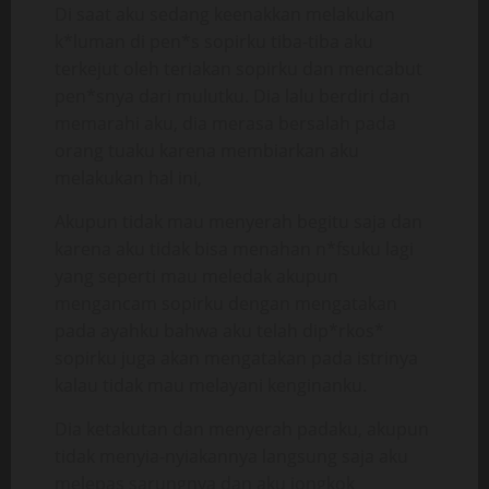
Di saat aku sedang keenakkan melakukan
k*luman di pen*s sopirku tiba-tiba aku
terkejut oleh teriakan sopirku dan mencabut
pen*snya dari mulutku. Dia lalu berdiri dan
memarahi aku, dia merasa bersalah pada
orang tuaku karena membiarkan aku
melakukan hal ini,
Akupun tidak mau menyerah begitu saja dan
karena aku tidak bisa menahan n*fsuku lagi
yang seperti mau meledak akupun
mengancam sopirku dengan mengatakan
pada ayahku bahwa aku telah dip*rkos*
sopirku juga akan mengatakan pada istrinya
kalau tidak mau melayani kenginanku.
Dia ketakutan dan menyerah padaku, akupun
tidak menyia-nyiakannya langsung saja aku
melepas sarungnya dan aku jongkok