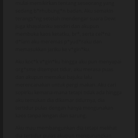
mulai memikirkan tentang seseorang yang
sedang b*rhubung*n badan. Aku semakin
terangs*ng setelah mendengar suara Dewi
juga khayalanku sendiri dan akupun
membuka kaos ketatku, br*, serta cel*na
d*lam aku meremas p*yud*raku dan
memasukkan jariku ke v*gin*ku.
Aku koc*k v*gin*ku hingga aku pun menyapai
org*sme ditempat tidur, aku merasa puas
dan akupun memakai bajuku lalu
merencanakan untuk pergi makan. Aku cari
sopirku kemana-mana tetapi tidak ada hingga
aku temukan dia dikamar tidurnya, dia
tertidur pulas dengan hanya mengunakan
kaos tanpa lengan dan sarung.
Aku mau membangunkan dia tetapi melihat
dia tertidur pulas akupun mengurungkan