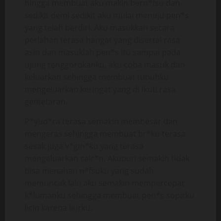
hingga membuat aku makin bern*fsu dan
sedikit demi sedikit aku mulai menuju pen*s
yang telah berdiri. Aku masukkan secara
perlahan terasa hangat yang disertai rasa
asin dan masuklah pen*s itu sampai pada
ujung tenggorokanku, aku coba masuk dan
keluarkan sehingga membuat tubuhku
mengeluarkan keringat yang di ikuti rasa
gemetaran.
P*yud*ra terasa semakin membesar dan
mengeras sehingga membuat br*ku terasa
sesak juga v*gin*ku yang terasa
mengeluarkan cair*n. Akupun semakin tidak
bisa menahan n*fsuku yang sudah
memuncak lalu aku semakin mempercepat
k*lumanku sehingga membuat pen*s sopirku
licin karena liurku.