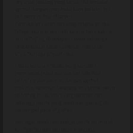
degupan jantung yang cepat. Dia semakin
agr*sif dengan membuka kaos ketatku, rok,
br* serta cel*na d*lamku.
Terbukalah sudah apa yang selama ini aku
tutupi, aku merasa risih karena baru kali ini
aku tel*nj*ng dihadapan cowok sehinnga
tangankupun secara spontan menutup
v*gin*ku juga p*yud*raku.
Tetapi karena n*fsuku yang semakin
memuncak maka aku biarkan tubuhku
tel*nj*ng dan akupun dengan agr*sif
melucuti kaosnya. Sekarang kita benar-benar
tel*nj*ng bulat, kita saling berhimpitan
sehingga pen*s yang telah mengacung itu
menempel pada v*gin*ku.
Aku ingin sekali merasakan pen*s itu masuk
ke v*gin*ku dan aku telah mencoba