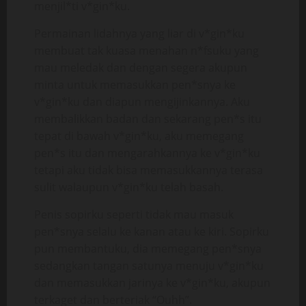
menjil*ti v*gin*ku.
Permainan lidahnya yang liar di v*gin*ku
membuat tak kuasa menahan n*fsuku yang
mau meledak dan dengan segera akupun
minta untuk memasukkan pen*snya ke
v*gin*ku dan diapun mengijinkannya. Aku
membalikkan badan dan sekarang pen*s itu
tepat di bawah v*gin*ku, aku memegang
pen*s itu dan mengarahkannya ke v*gin*ku
tetapi aku tidak bisa memasukkannya terasa
sulit walaupun v*gin*ku telah basah.
Penis sopirku seperti tidak mau masuk
pen*snya selalu ke kanan atau ke kiri. Sopirku
pun membantuku, dia memegang pen*snya
sedangkan tangan satunya menuju v*gin*ku
dan memasukkan jarinya ke v*gin*ku, akupun
terkaget dan berteriak “Ouhh”.