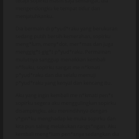
tetapi sopirku masih saja semangat, dia
mengendongku ke tempat tidur dan
menjatuhkanku.
Dia bermain di p*yud*raku yang berukuran
sedang putih bersih kemerahan, sopirku
meng*lum, meny*dot, mer*mas dan juga
menggig*t-gig*t p*yud*raku. Permainan
mulutnya sanggup menaikkan kembali
n*fsuku, sopirku sangat me n*kmati
p*yud*raku dan dia selalu memuji
p*yud*raku yang kenyal dan kencang itu.
Aku yang ingin kembali me n*kmati pen*s
sopirku segera aku menggulingkan sopirku
disampingku, aku menindihnya dengan
v*gin*ku menghadap ke muka sopirku dan
kita pun saling melakukan rangs*ngan. Aku
kembali meng*lum pen*snya sedangkan dia