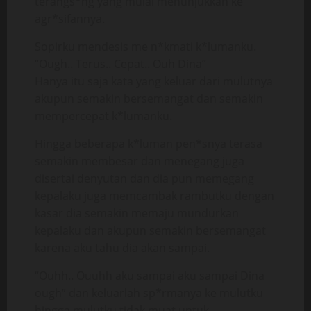
terangs*ng yang mulai menunjukkan ke
agr*sifannya.
Sopirku mendesis me n*kmati k*lumanku.
“Ough.. Terus.. Cepat.. Ouh Dina”
Hanya itu saja kata yang keluar dari mulutnya
akupun semakin bersemangat dan semakin
mempercepat k*lumanku.
Hingga beberapa k*luman pen*snya terasa
semakin membesar dan menegang juga
disertai denyutan dan dia pun memegang
kepalaku juga memcambak rambutku dengan
kasar dia semakin memaju mundurkan
kepalaku dan akupun semakin bersemangat
karena aku tahu dia akan sampai.
“Ouhh.. Ouuhh aku sampai aku sampai Dina
ough” dan keluarlah sp*rmanya ke mulutku
hingga mulutku tidak muat untuk