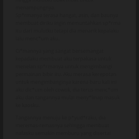
menampungnya.
Sp*rmanya terasa hangat, asin, dan baunya
membuat diriku ingin memuntahkan sp*rma
itu dari mulutku tetapi dia menarik kepalaku
lalu menc*um aku.
Ci*mannya yang sangat bersemangat
kepadaku membuat aku terpakasa untuk
menelan sp*rmanya untuk mengimbangi
permainan bibir itu. Aku merasa kerepotan
untuk mengimbanginya karena baru kali ini
aku dic*um oleh cowok, dia terus menc*um
aku dan tangannya mulai meny*linap masuk
ke kaosku.
Tangannya menuju ke p*yud*raku, dia
meremas-remasnya sehingga membuat
nafasku semakin memburu yang disertai