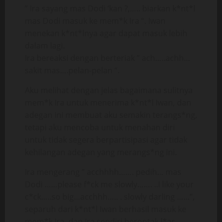
” Ira sayang mas Dodi ‘kan ?,….. biarkan k*nt*l
mas Dodi masuk ke mem*k Ira “. Iwan
menekan k*nt*lnya agar dapat masuk lebih
dalam lagi.
Ira bereaksi dengan berteriak ” ach…..achh…
sakit mas….pelan-pelan “.
Aku melihat dengan jelas bagaimana sulitnya
mem*k Ira untuk menerima k*nt*l Iwan, dan
adegan ini membuat aku semakin terangs*ng,
tetapi aku mencoba untuk menahan diri
untuk tidak segera berpartisipasi agar tidak
kehilangan adegan yang merangs*ng ini.
Ira mengerang ” acchhhh……. pedih… mas
Dodi ……please f*ck me slowly……. ..I like your
c*ck…..so big…acchhh….. . slowly darling ……”,
separuh dari k*nt*l Iwan berhasil masuk ke
mem*k Ira, dan Ira sendiri berontak l*ar