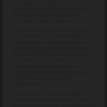
kedua yang dapat dinikmatinya bersama-
sama dengan k*nt*lku. Keyakinan itu timbul
dari expresi Ira selama mengis*p jari
telunjukku. Ira begitu menikmatinya !.
“Ir, kalau Ira mau bagaimana kalau kita coba
untuk melakukan “thr*es*me” dengan
menambah satu orang laki-laki lagi dalam
acara ng*nt*t kita “, tanyaku. Ira tersentak
kaget dengan tawaranku, dan sejenak dia
hanya terdiam saja. Aku mencoba untuk
menjelaskan pada Ira bahwa tawaran ini
tentunya hanya sebuah tawaran yang dapat
ia tolak, kalau memang Ira tidak
menginginkannya.
Tapi sewaktu aku menyinggung kepada
kebiasaannya pada akhir-akhir ini Ira senang
menjil*ti dan mengis*p jari telunjukku selama