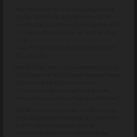
Aku menjawab ” itu soal nanti yang penting
kita bertiga ketemu dulu dan tentunya Ira
sendiri yang harus memutuskan apakah akan
dilanjutkan dengan acara ‘ thr*es*me ‘ atau
tidak “.
“Oke, mas, jemput Ira ditempat biasa jam 11
‘ya “, pinta Ira.
Jam 10.30 aku bersama Iwan meluncur untuk
menjemput Ira. Sesampainya ditujuan, begitu
Iwan melihat Ira, Iwan berkomentar
” G*la tu binor (bini orang) keren banget,
mengapa baru sekarang ‘man gue dikenalin “.
Aku kenalkan Iwan pada Ira, dan kita bertiga,
Ira duduk didepan disamping aku, meluncur
ke arah utara kota Jakarta. Selama
diperjalanan Iwan secara aktif membuka