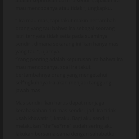
adalah keputusan dari Ira sendiri, apakah Ira
mau mencobanya atau tidak “, ungkapku.
” Ira mau mas, tapi takut makin bertambah
orang yang tau bahwa Ira sebagai seorang
istri ternyata tidak setia pada suaminya
sendiri, dimana sekarang ini ‘kan hanya mas
yang tau “, ujarnya.
“Yang penting adalah keputusan Ira bahwa Ira
mau mencobanya, soal Ira takut
bertambahnya orang yang mengetahui
sel*ngkuhnya Ira akan menjadi tanggung
jawab mas.
Mas sendiri ‘kan harus dapat menjaga
kerahasiahan diri mas sendiri, jadi Ira tidak
usah khawatir “, kataku. Bagi aku sendiri
melakukan “thr*es*me” sudah sering aku
lakukan bersama-sama dengan sahabatku