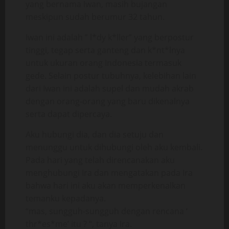
yang bernama Iwan, masih bujangan
meskipun sudah berumur 32 tahun.
Iwan ini adalah ” l*dy k*ller” yang berpostur
tinggi, tegap serta ganteng dan k*nt*lnya
untuk ukuran orang Indonesia termasuk
gede. Selain postur tubuhnya, kelebihan lain
dari Iwan ini adalah supel dan mudah akrab
dengan orang-orang yang baru dikenalnya
serta dapat dipercaya.
Aku hubungi dia, dan dia setuju dan
menunggu untuk dihubungi oleh aku kembali.
Pada hari yang telah direncanakan aku
menghubungi Ira dan mengatakan pada Ira
bahwa hari ini aku akan memperkenalkan
temanku kepadanya.
“mas, sungguh-sungguh dengan rencana ‘
thr*es*me’ itu ? “, tanya Ira.