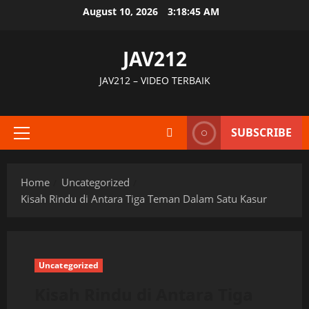
Skip
August 10, 2026
3:18:46 AM
to
content
JAV212
JAV212 – VIDEO TERBAIK
SUBSCRIBE
Primary
Menu
Home
Uncategorized
Kisah Rindu di Antara Tiga Teman Dalam Satu Kasur
Uncategorized
Kisah Rindu di Antara Tiga