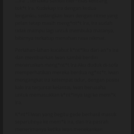
…Ira “, teriakku sambil mer*mas kencang
tok*t Ira. Kudekap Ira dengan kedua
lenganku, sedangkan Iwan dengan ritme yang
pelan tetap masih meng*nt*t Ira, Ira sudah
tidak mampu lagi untuk membuka matanya,
bibirnya terkatup menahan rasa nikmat.
Perlahan-lahan kucabut k*nt*lku dari an*s Ira
dan membiarkan Iwan sambil berdiri
meneruskan meng*nt*t Ira Aku duduk di-sofa
memperhatikan mereka berdua ng*nt*t. Iwan
mengangkat Ira ketempat tidur, dengan posisi
kaki Ira terjuntai kelantai, Iwan berusaha
untuk memasukkan k*nt*lnya lagi ke mem*k
Ira.
K*nt*l Iwan yang begitu gede berhasil masuk
separuhnya ke mem*k Ira, dan Ira pasrah
menerimanya ketika Iwan menekankan