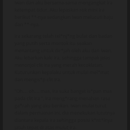
Iwan dan aku bersama-sama mengangkat Ira
ketempat tidur. Aku lepaskan rok mini Ira
berikut **-nya sedangkan Iwan melucuti baju
dan **-nya.
Ira sekarang telah tel*nj*ng bulat dan badan
yang putih serta montok itu seakan
menantang untuk dir*jah oleh aku dan Iwan.
Aku lebarkan kaki Ira, sehingga tampak jelas
menonjol clit Ira yang merah kecoklatan.
Kuturunkan kepalaku untuk mulai mel*mat
dan mengis*p clit Ira.
“Oh…. oh…. mas, Ira suka banget is*pan mas
pada clit Ira “, Ira meng*rang menahan rasa
ga*rah yang aku berikan. Iwan mulai turut
dalam permainan ini, dia menekukan lututnya
diantara kepala Ira sehingga posisi k*nt*lnya
jatuh tepat di atas mulut Ira.