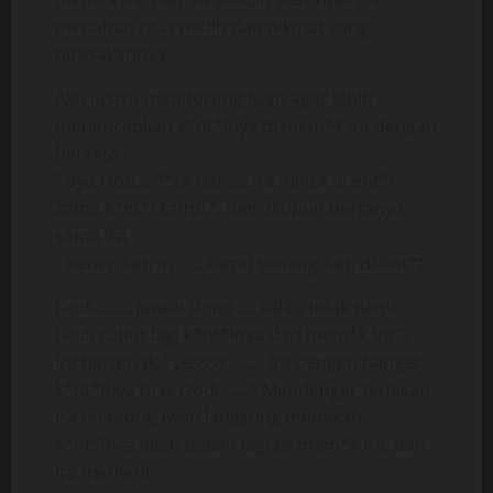
menahan rasa pedih dan nikmat yang
dirasakannya.
Aku justru mendorong Iwan agar lebih
menancapkan k*nt*lnya di mem*k Ira dengan
berkata
” ayo Dod…. f*ck her….. Ira minta di-ent*t
sama k*nt*l kamu “, dan akupun bertanya
sama Ira
” bener ‘kan Ir, ……kamu senang ‘kan di-ent*t
Dodi…….. jawab dong….. kalau tidak nanti
Dodi cabut lagi k*nt*lnya dari mem*k Ira “,
Ira berteriak ” yessss…….. Ira pengen banget
k*nt*lnya mas Dodi …..”. Mendengar teriakan
Ira tersebut, Iwan langsung menekan
k*nt*lnya lebih dalam lagi ke mem*k Ira, dan
Ira menjerit