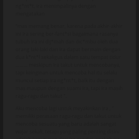
ng*nt*t, Ira menimpalinya dengan
mengatakan
“mas memang benar, karena pada akhir-akhir
ini Ira sering ber-fant*si bagaimana rasanya
tubuh Ira ini dij*mah dan dic*mbu oleh dua
orang laki-laki dan Ira dapat bermain dengan
dua k*nt*l sekaligus dalam satu tempat tidur
……… meskipun Ira takut untuk mencobanya,
tapi keinginan untuk mencoba hal itu selalu
muncul setiap Ira ng*nt*t, baik itu dengan
mas maupun dengan suami Ira, tapi Ira masih
ragu-ragu dan takut “.
Aku mencoba lagi untuk meyakinkan Ira , ”
memiliki perasaan ragu-ragu dan takut untuk
mencoba sesuatu yang baru adalah sangat
wajar sekali, tetapi yang paling penting disini