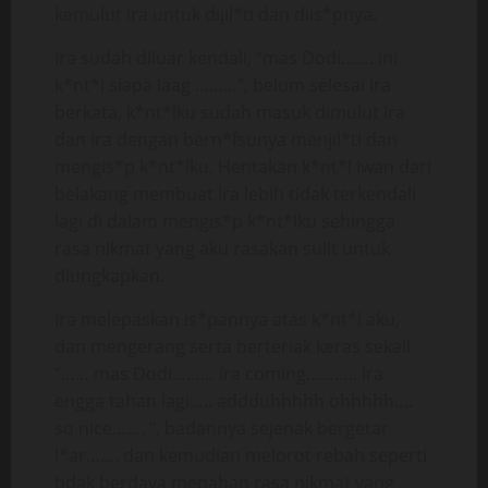
kemulut Ira untuk dijil*ti dan diis*pnya.
Ira sudah diluar kendali, “mas Dodi……. ini
k*nt*l siapa laag ………”, belum selesai Ira
berkata, k*nt*lku sudah masuk dimulut Ira
dan Ira dengan bern*fsunya menjil*ti dan
mengis*p k*nt*lku. Hentakan k*nt*l Iwan dari
belakang membuat Ira lebih tidak terkendali
lagi di dalam mengis*p k*nt*lku sehingga
rasa nikmat yang aku rasakan sulit untuk
diungkapkan.
Ira melepaskan is*pannya atas k*nt*l aku,
dan mengerang serta berteriak keras sekali
“…… mas Dodi……… Ira coming……….. Ira
engga tahan lagi….. addduhhhhh ohhhhh….
so nice……. “, badannya sejenak bergetar
l*ar……. dan kemudian melorot rebah seperti
tidak berdaya menahan rasa nikmat yang