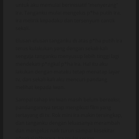
untuk aku memulai berinisiatif “menyerang”
Ira. Tanganku mulai mengelus p*ha putih Ira,
Ira melirik kepadaku dan tersenyum cantik
sekali.
Elusan-elusan tanganku di atas p*ha putih Ira
terus kulakukan yang dengan sekali-kali
sengaja tanganku menyusup lebih tinggi lagi
mendekati p*ngkal p*ha Ira. Hal itu aku
lakukan dengan mataku tetap menatap layar
tv, dan sekali-kali aku mencuri pandang
melihat kepada Iwan.
Sampai tahap ini Iwan masih belum bereaksi,
pandangannya tetap mengikuti film yang
tertayang di tv. Rok mini Ira makin tersingkap,
dan tanganku dengan leluasanya merambah
dan mengelus naik turun sampai kesekitar
p*ngkal p*hanya, Ira mulai sering