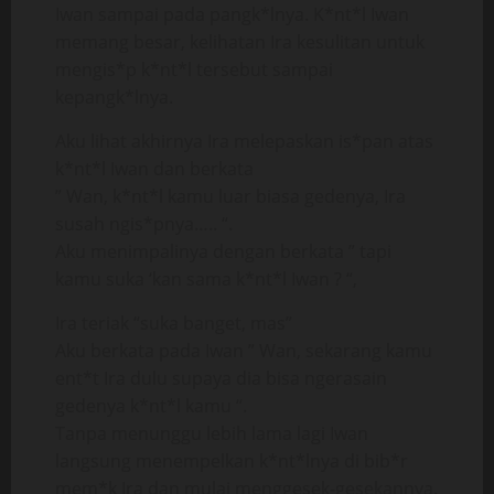
Iwan sampai pada pangk*lnya. K*nt*l Iwan
memang besar, kelihatan Ira kesulitan untuk
mengis*p k*nt*l tersebut sampai
kepangk*lnya.
Aku lihat akhirnya Ira melepaskan is*pan atas
k*nt*l Iwan dan berkata
” Wan, k*nt*l kamu luar biasa gedenya, Ira
susah ngis*pnya….. “.
Aku menimpalinya dengan berkata ” tapi
kamu suka ‘kan sama k*nt*l Iwan ? “,
Ira teriak “suka banget, mas”
Aku berkata pada Iwan ” Wan, sekarang kamu
ent*t Ira dulu supaya dia bisa ngerasain
gedenya k*nt*l kamu “.
Tanpa menunggu lebih lama lagi Iwan
langsung menempelkan k*nt*lnya di bib*r
mem*k Ira dan mulai menggesek-gesekannya.