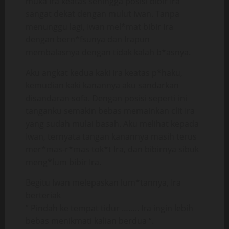
muka Ira keatas sehingga posisi bibir Ira
sangat dekat dengan mulut Iwan. Tanpa
menunggu lagi, Iwan mel*mat bibir Ira
dengan bern*fsunya dan Irapun
membalasnya dengan tidak kalah b*asnya.
Aku angkat kedua kaki Ira keatas p*haku,
kemudian kaki kanannya aku sandarkan
disandaran sofa. Dengan posisi seperti ini
tanganku semakin bebas memainkan clit Ira
yang sudah mulai basah. Aku melihat kepada
Iwan, ternyata tangan kanannya masih terus
mer*mas-r*mas tok*t Ira, dan bibirnya sibuk
meng*lum bibir Ira.
Begitu Iwan melepaskan lum*tannya, Ira
berteriak
” Pindah ke tempat tidur …….. Ira ingin lebih
bebas menikmati kalian berdua “.