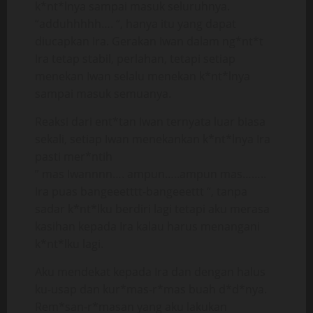
k*nt*lnya sampai masuk seluruhnya.
“adduhhhhh…. “, hanya itu yang dapat
diucapkan Ira. Gerakan Iwan dalam ng*nt*t
Ira tetap stabil, perlahan, tetapi setiap
menekan Iwan selalu menekan k*nt*lnya
sampai masuk semuanya.
Reaksi dari ent*tan Iwan ternyata luar biasa
sekali, setiap Iwan menekankan k*nt*lnya Ira
pasti mer*ntih
” mas Iwannnn…. ampun…..ampun mas……..
Ira puas bangeeetttt-bangeeettt “, tanpa
sadar k*nt*lku berdiri lagi tetapi aku merasa
kasihan kepada Ira kalau harus menangani
k*nt*lku lagi.
Aku mendekat kepada Ira dan dengan halus
ku-usap dan kur*mas-r*mas buah d*d*nya.
Rem*san-r*masan yang aku lakukan