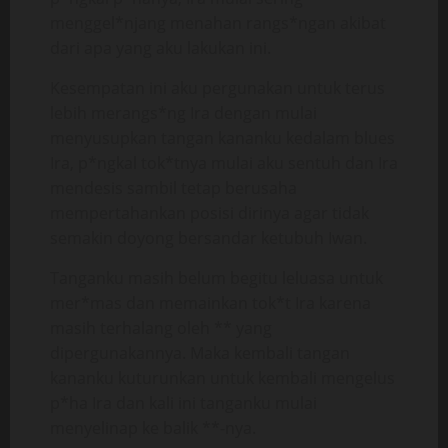
menggel*njang menahan rangs*ngan akibat
dari apa yang aku lakukan ini.
Kesempatan ini aku pergunakan untuk terus
lebih merangs*ng Ira dengan mulai
menyusupkan tangan kananku kedalam blues
Ira, p*ngkal tok*tnya mulai aku sentuh dan Ira
mendesis sambil tetap berusaha
mempertahankan posisi dirinya agar tidak
semakin doyong bersandar ketubuh Iwan.
Tanganku masih belum begitu leluasa untuk
mer*mas dan memainkan tok*t Ira karena
masih terhalang oleh ** yang
dipergunakannya. Maka kembali tangan
kananku kuturunkan untuk kembali mengelus
p*ha Ira dan kali ini tanganku mulai
menyelinap ke balik **-nya.