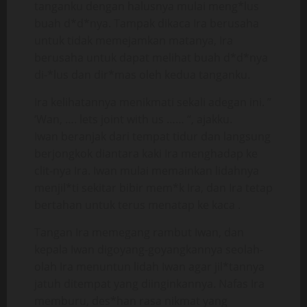
tanganku dengan halusnya mulai meng*lus
buah d*d*nya. Tampak dikaca Ira berusaha
untuk tidak memejamkan matanya, Ira
berusaha untuk dapat melihat buah d*d*nya
di-*lus dan dir*mas oleh kedua tanganku.
Ira kelihatannya menikmati sekali adegan ini. ”
‘Wan, …. lets joint with us …… “, ajakku.
Iwan beranjak dari tempat tidur dan langsung
berjongkok diantara kaki Ira menghadap ke
clit-nya Ira. Iwan mulai memainkan lidahnya
menjil*ti sekitar bibir mem*k Ira, dan Ira tetap
bertahan untuk terus menatap ke kaca .
Tangan Ira memegang rambut Iwan, dan
kepala Iwan digoyang-goyangkannya seolah-
olah Ira menuntun lidah Iwan agar jil*tannya
jatuh ditempat yang diinginkannya. Nafas Ira
memburu, des*han rasa nikmat yang