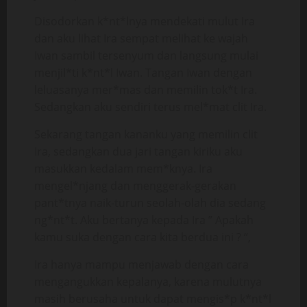
Disodorkan k*nt*lnya mendekati mulut Ira
dan aku lihat Ira sempat melihat ke wajah
Iwan sambil tersenyum dan langsung mulai
menjil*ti k*nt*l Iwan. Tangan Iwan dengan
leluasanya mer*mas dan memilin tok*t Ira.
Sedangkan aku sendiri terus mel*mat clit Ira.
Sekarang tangan kananku yang memilin clit
Ira, sedangkan dua jari tangan kiriku aku
masukkan kedalam mem*knya. Ira
mengel*njang dan menggerak-gerakan
pant*tnya naik-turun seolah-olah dia sedang
ng*nt*t. Aku bertanya kepada Ira ” Apakah
kamu suka dengan cara kita berdua ini ? “,
Ira hanya mampu menjawab dengan cara
mengangukkan kepalanya, karena mulutnya
masih berusaha untuk dapat mengis*p k*nt*l