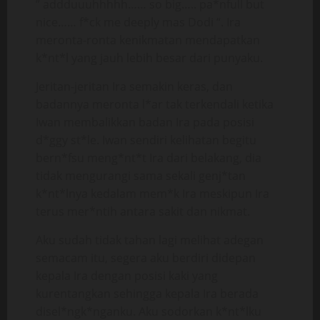
” addduuuhhhhh…… so big….. pa*nfull but
nice…… f*ck me deeply mas Dodi “. Ira
meronta-ronta kenikmatan mendapatkan
k*nt*l yang jauh lebih besar dari punyaku.
Jeritan-jeritan Ira semakin keras, dan
badannya meronta l*ar tak terkendali ketika
Iwan membalikkan badan Ira pada posisi
d*ggy st*le. Iwan sendiri kelihatan begitu
bern*fsu meng*nt*t Ira dari belakang, dia
tidak mengurangi sama sekali genj*tan
k*nt*lnya kedalam mem*k Ira meskipun Ira
terus mer*ntih antara sakit dan nikmat.
Aku sudah tidak tahan lagi melihat adegan
semacam itu, segera aku berdiri didepan
kepala Ira dengan posisi kaki yang
kurentangkan sehingga kepala Ira berada
disel*ngk*nganku. Aku sodorkan k*nt*lku