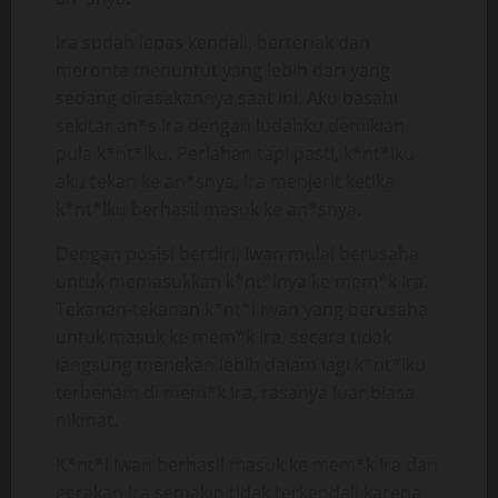
Ira sudah lepas kendali, berteriak dan
meronta menuntut yang lebih dari yang
sedang dirasakannya saat ini. Aku basahi
sekitar an*s Ira dengan ludahku demikian
pula k*nt*lku. Perlahan tapi pasti, k*nt*lku
aku tekan ke an*snya, Ira menjerit ketika
k*nt*lku berhasil masuk ke an*snya.
Dengan posisi berdiri, Iwan mulai berusaha
untuk memasukkan k*nt*lnya ke mem*k Ira.
Tekanan-tekanan k*nt*l Iwan yang berusaha
untuk masuk ke mem*k Ira, secara tidak
langsung menekan lebih dalam lagi k*nt*lku
terbenam di mem*k Ira, rasanya luar biasa
nikmat.
K*nt*l Iwan berhasil masuk ke mem*k Ira dan
gerakan Ira semakin tidak terkendali karena