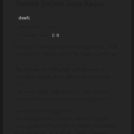
Teman Dalam Satu Kasur
dxwfc
December 13, 2025
17 minutes read
0
Pada satu waktu Ira bertanya kepadaku, ” mas
mungkin Ira dalam soal s*ks ‘ngga normal ‘ya
? “.
Aku bukannya menjawab pertanyaan Ira
tersebut, malah aku balik bertanya kepada
Ira,
” Ir, kamu tahu ‘ngga batasan yang disebut
tidak normal di dalam soal hubungan s*x ? “.
Ira menjawab ” ‘ngga tahu “.
Aku menjelaskan pada Ira bahwa ” segala
cara, gaya dan frekuensi di dalam melakukan
hubungan s*x akan selalu disebut normal