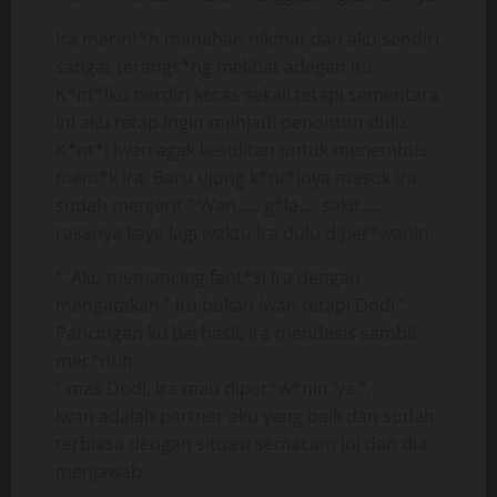
Ira merint*h menahan nikmat dan aku sendiri
sangat terangs*ng melihat adegan itu.
K*nt*lku berdiri keras sekali tetapi sementara
ini aku tetap ingin menjadi penonton dulu.
K*nt*l Iwan agak kesulitan untuk menembus
mem*k Ira. Baru ujung k*nt*lnya masuk Ira
sudah menjerit ” Wan….. g*la…. sakit…..
rasanya kaya lagi waktu Ira dulu diper*wanin
“. Aku memancing fant*si Ira dengan
mengatakan ” itu bukan Iwan tetapi Dodi “.
Pancingan ku berhasil, Ira mendesis sambil
mer*ntih
” mas Dodi, Ira mau diper*w*nin ‘ya “.
Iwan adalah partner aku yang baik dan sudah
terbiasa dengan situasi semacam ini dan dia
menjawab