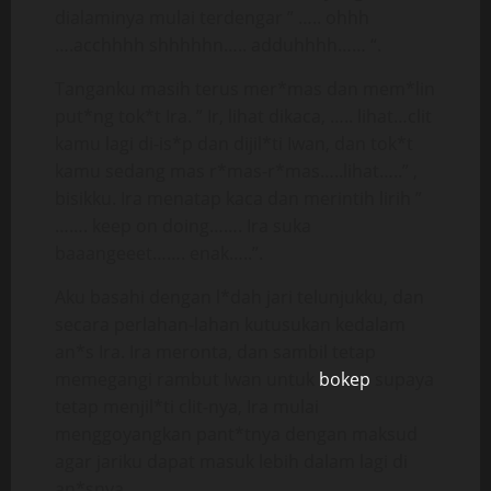
dialaminya mulai terdengar ” ….. ohhh
….acchhhh shhhhhn….. adduhhhh…… “.
Tanganku masih terus mer*mas dan mem*lin
put*ng tok*t Ira. ” Ir, lihat dikaca, ….. lihat…clit
kamu lagi di-is*p dan dijil*ti Iwan, dan tok*t
kamu sedang mas r*mas-r*mas…..lihat…..” ,
bisikku. Ira menatap kaca dan merintih lirih ”
……. keep on doing……. Ira suka
baaangeeet……. enak…..”.
Aku basahi dengan l*dah jari telunjukku, dan
secara perlahan-lahan kutusukan kedalam
an*s Ira. Ira meronta, dan sambil tetap
memegangi rambut Iwan untuk
bokep
supaya
tetap menjil*ti clit-nya, Ira mulai
menggoyangkan pant*tnya dengan maksud
agar jariku dapat masuk lebih dalam lagi di
an*snya.