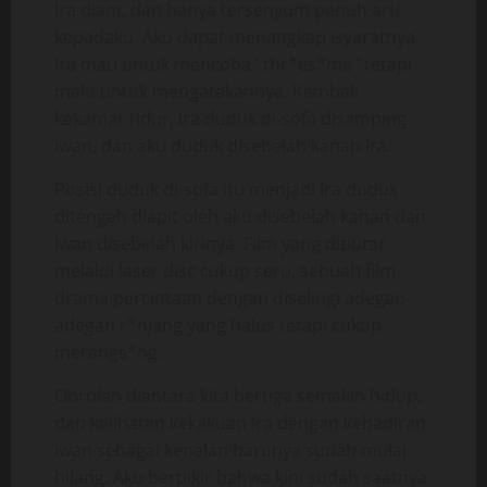
Ira diam, dan hanya tersenyum penuh arti
kepadaku. Aku dapat menangkap isyaratnya.
Ira mau untuk mencoba ‘ thr*es*me ‘ tetapi
malu untuk mengatakannya. Kembali
kekamar tidur, Ira duduk di-sofa disamping
Iwan, dan aku duduk disebelah kanan Ira.
Posisi duduk di-sofa itu menjadi Ira duduk
ditengah diapit oleh aku disebelah kanan dan
Iwan disebelah kirinya. Film yang diputar
melalui laser disc cukup seru, sebuah film
drama percintaan dengan diselingi adegan-
adegan r*njang yang halus tetapi cukup
merangs*ng.
Obrolan diantara kita bertiga semakin hidup,
dan kelihatan kekakuan Ira dengan kehadiran
Iwan sebagai kenalan barunya sudah mulai
hilang. Aku berpikir bahwa kini sudah saatnya