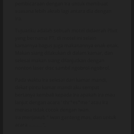
pembicaraan dengan Ira untuk membuat
suasana lebih akrab lagi antara dia dengan
Ira.
Tujuanku adalah sebuah motel didaerah Pluit
yang bernama PT, di motel ini selain
kamarnya bagus juga makanannya enak-enak.
Makan siang dilakukan di dalam kamar, dan
selesai makan siang dilanjutkan dengan
nonton laser disc sambil ngobrol-ngobrol.
Pada waktu Ira selesai dari kamar mandi,
dekat pintu kamar mandi aku sempat
bertanya kembali kepada Ira apakah Ira mau
lanjut dengan acara ‘ thr*es*me ‘ atau Ira
merasa tidak cocok dengan Iwan.
Ira menjawab “ Iwan ganteng mas, dan untuk
acara ………. “,