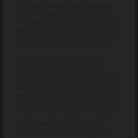
Ira tersentak menahan rangs*ngan ketika
tanganku menyentuh clit-nya, dan tanpa
sadar kepala Ira jatuh did*d* Iwan. Dengan
sigap tangan kiri Iwan menyangga kepala Ira
dan tangan kanannya mulai mer*ba tok*t Ira.
Ira mulai merintih lirih menahan nikmat.
Dengan tangan kanannya Iwan mulai
melepaskan kancing baju atas Ira satu
persatu. Sedangkan aku sendiri makin ganas
memilin clit Ira dengan tanganku. Er*ngan Ira
semakin keras, ketika tangan Iwan berhasil
menyusup kebalik ** Ira dan mulai mer*mas
tok*t Ira dengan r*masan-r*masannya yang
mampu membuat Ira sangat terangs*ng.
Goyangan kepala Ira semakin l*ar, dan
dengan tangan kirinya Iwan mengangkat