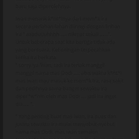
baru saja diperolehnya.
Iwan menarik k*nt*lnya dari mem*k Ira
secara perlahan-lahan diiringi dengan lirihan
Ira ” aaaduuuhhhh ….. nikmat sekali…….”.
Untuk beberapa saat kita bertiga tidak ada
yang bersuara. Keheningan terpecahkan
ketika Ira berkata
” sorry ‘ya ‘Wan, tadi Ira teriak manggil-
manggil nama mas Dodi ….. abis waktu k*nt*l
mas Iwan mau masuk ke mem*k Ira, rasa sakit
dan pedihnya sama banget sewaktu Ira
diper*w*nin oleh mas Dodi …. jadi Ira inget
dia….. “.
” Yang penting buat mas Iwan, Ira puas dan
justru sewaktu Ira mulai menyebut-nyebut
nama mas Dodi, mas Iwan semakin