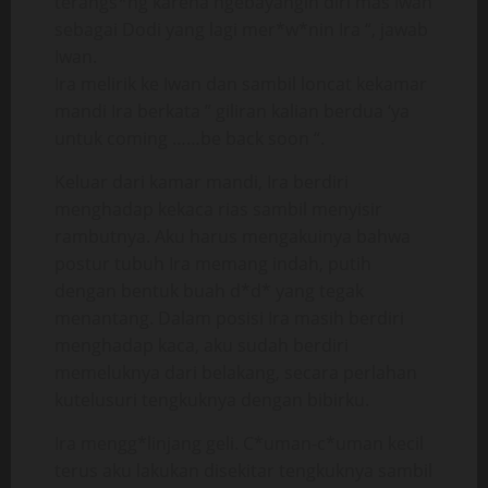
terangs*ng karena ngebayangin diri mas Iwan
sebagai Dodi yang lagi mer*w*nin Ira “, jawab
Iwan.
Ira melirik ke Iwan dan sambil loncat kekamar
mandi Ira berkata ” giliran kalian berdua ‘ya
untuk coming ……be back soon “.
Keluar dari kamar mandi, Ira berdiri
menghadap kekaca rias sambil menyisir
rambutnya. Aku harus mengakuinya bahwa
postur tubuh Ira memang indah, putih
dengan bentuk buah d*d* yang tegak
menantang. Dalam posisi Ira masih berdiri
menghadap kaca, aku sudah berdiri
memeluknya dari belakang, secara perlahan
kutelusuri tengkuknya dengan bibirku.
Ira mengg*linjang geli. C*uman-c*uman kecil
terus aku lakukan disekitar tengkuknya sambil