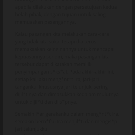
apabila dilakukan dengan persetujuan kedua
belah pihak, dengan tujuan untuk saling
memuaskan pasangannya.
Kalau pasangan kita melakukan cara-cara
yang tidak kita sukai tetapi dia terus
memaksakan keinginannya untuk mencapai
kepuasannya sendiri, maka pasangan kita
tersebut dapat dikatakan memiliki
penyimpangan s*ks*al. Pada akhir-akhir ini,
setiap kali aku meng*nt*t Ira, jari-jari
tanganku, khususnya jari telunjuk, sering
dijil*tinya dan dimasukkan kedalam mulutnya
untuk dijil*ti dan diis*pnya.
Semakin l*ar gerakanku dalam meng*nt*t Ira,
semakin bern*fsu Ira menjil*ti dan mengis*p
jari telunjukku.