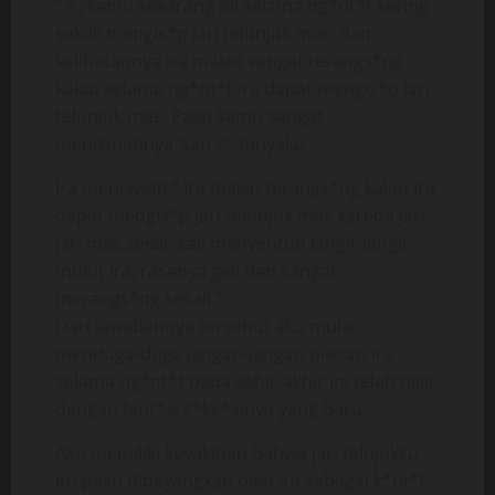
” Ir, kamu sekarang ini selama ng*nt*t sering
sekali mengis*p jari telunjuk mas, dan
kelihatannya Ira makin sangat terangs*ng
kalau selama ng*nt*t Ira dapat mengis*p jari
telunjuk mas. Pasti kamu sangat
menikmatinya ‘kan ?”, tanyaku.
Ira menjawab ” Ira makin terangs*ng kalau Ira
dapat mengis*p jari telunjuk mas karena jari-
jari mas sekali-kali menyentuh langit-langit
mulut Ira, rasanya geli dan sangat
merangs*ng sekali “.
Dari jawabannya tersebut aku mulai
menduga-duga jangan-jangan pikiran Ira
selama ng*nt*t pada akhir-akhir ini telah diisi
dengan fant*si s*ks*alnya yang baru.
Aku memiliki keyakinan bahwa jari telujukku
itu pasti dibayangkan oleh Ira sebagai k*nt*l