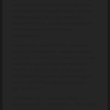
setiap tekanan yang aku lakukan membuat
k*nt*l Iwan masuk semakin dalam, demikian
sebaliknya kalau Iwan yang melakukan
tekanan. Rint*han, teriakan dan gerakan Ira
luar biasa sekali, Ira benar-benar
menikmatinya.
Ira mer*ntih, ” ohhhhhhhhhh, I’m coming
again…… shhhhehhhhh,…aaddduuuuhhhh,
aaacchhh …” , melihat Ira meronta-ronta aku
tidak tahan lagi, aku tekan dengan dalam
k*nt*lku di an*s Ira, diam tanpa gerakan
untuk dapat merasakan sepenuhnya jepitan
an*s Ira di k*nt*lku akibat kontraksinya
lub*ng an*s Ira.
” ooohhhh…Ira……. mas mau keluar…….
auuuuccchhhh….. shhhiiiiittttt……. I’m coming