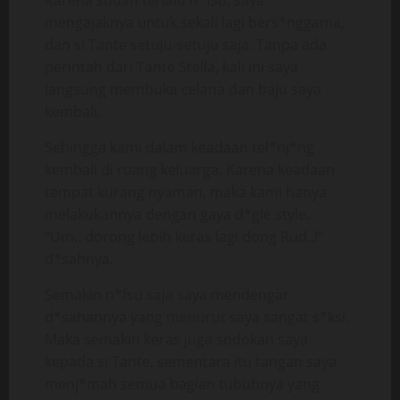
Karena sudah terlalu n*fsu, saya
mengajaknya untuk sekali lagi bers*nggama,
dan si Tante setuju-setuju saja. Tanpa ada
perintah dari Tante Stella, kali ini saya
langsung membuka celana dan baju saya
kembali,
Sehingga kami dalam keadaan tel*nj*ng
kembali di ruang keluarga. Karena keadaan
tempat kurang nyaman, maka kami hanya
melakukannya dengan gaya d*gie style.
“Um.. dorong lebih keras lagi dong Rud..!”
d*sahnya.
Semakin n*fsu saja saya mendengar
d*sahannya yang menurut saya sangat s*ksi.
Maka semakin keras juga sodokan saya
kepada si Tante, sementara itu tangan saya
menj*mah semua bagian tubuhnya yang