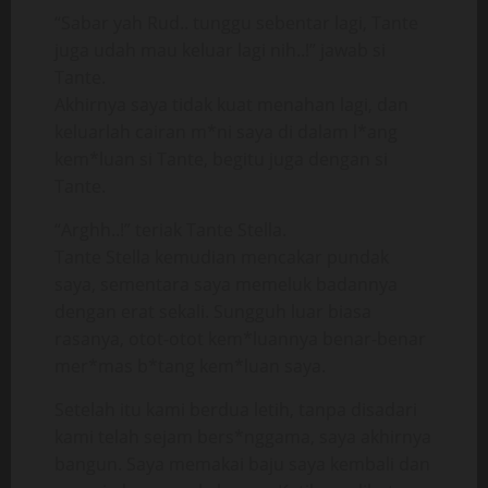
“Sabar yah Rud.. tunggu sebentar lagi, Tante
juga udah mau keluar lagi nih..!” jawab si
Tante.
Akhirnya saya tidak kuat menahan lagi, dan
keluarlah cairan m*ni saya di dalam l*ang
kem*luan si Tante, begitu juga dengan si
Tante.
“Arghh..!” teriak Tante Stella.
Tante Stella kemudian mencakar pundak
saya, sementara saya memeluk badannya
dengan erat sekali. Sungguh luar biasa
rasanya, otot-otot kem*luannya benar-benar
mer*mas b*tang kem*luan saya.
Setelah itu kami berdua letih, tanpa disadari
kami telah sejam bers*nggama, saya akhirnya
bangun. Saya memakai baju saya kembali dan