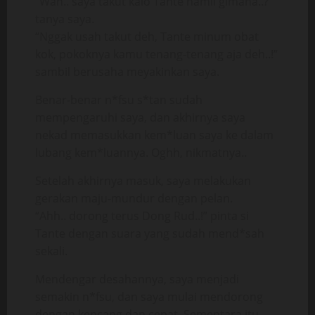
“Wah.. saya takut kalo Tante hamil gimana..?”
tanya saya.
“Nggak usah takut deh, Tante minum obat
kok, pokoknya kamu tenang-tenang aja deh..!”
sambil berusaha meyakinkan saya.
Benar-benar n*fsu s*tan sudah
mempengaruhi saya, dan akhirnya saya
nekad memasukkan kem*luan saya ke dalam
lubang kem*luannya. Oghh, nikmatnya..
Setelah akhirnya masuk, saya melakukan
gerakan maju-mundur dengan pelan.
“Ahh.. dorong terus Dong Rud..!” pinta si
Tante dengan suara yang sudah mend*sah
sekali.
Mendengar desahannya, saya menjadi
semakin n*fsu, dan saya mulai mendorong
dengan kencang dan cepat. Sementara itu