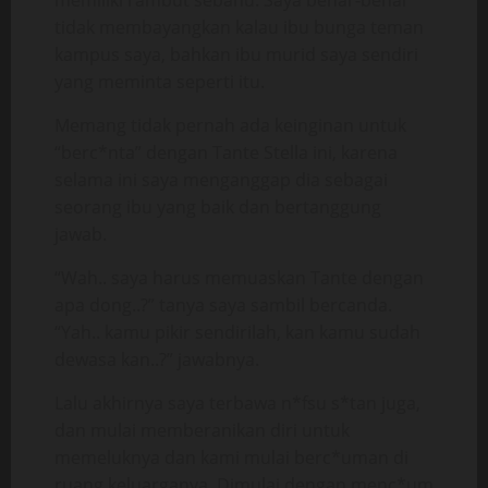
memiliki rambut sebahu. Saya benar-benar
tidak membayangkan kalau ibu bunga teman
kampus saya, bahkan ibu murid saya sendiri
yang meminta seperti itu.
Memang tidak pernah ada keinginan untuk
“berc*nta” dengan Tante Stella ini, karena
selama ini saya menganggap dia sebagai
seorang ibu yang baik dan bertanggung
jawab.
“Wah.. saya harus memuaskan Tante dengan
apa dong..?” tanya saya sambil bercanda.
“Yah.. kamu pikir sendirilah, kan kamu sudah
dewasa kan..?” jawabnya.
Lalu akhirnya saya terbawa n*fsu s*tan juga,
dan mulai memberanikan diri untuk
memeluknya dan kami mulai berc*uman di
ruang keluarganya. Dimulai dengan menc*um