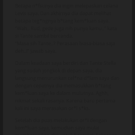
Betapa n*fsunya dia ingin melepaskan celana
Levis saya. Dan akhirnya dia dapat melihat
betapa teg*ngnya b*tang kem*luan saya.
“Wah.. Rud, gede juga nih punya kamu..” kata
si Tante sambil bercanda.
“Masa sih Tante..? Perasaan biasa-biasa saja
deh..!” jawab saya.
Dalam keadaan saya berdiri dan Tante Stella
yang sudah jongkok di depan saya, dia
langsung menurunkan cel*na d*lam saya dan
dengan cepatnya dia memasukkan b*tang
kem*luan saya ke dalam mulutnya. Aghh,
nikmat sekali rasanya. Karena baru pertama
kali ini saya merasakan or*l s*ks.
Setelah dia puas melakukan or*l dengan
kem*luan saya, kemudian saya mulai