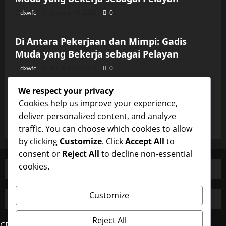
dxwfc
January 14, 2026
0
Uncategorized
Di Antara Pekerjaan dan Mimpi: Gadis
Muda yang Bekerja sebagai Pelayan
dxwfc
January 14, 2026
0
Uncategorized
We respect your privacy
Di Antara Pekerjaan dan Mimpi: Gadis
Cookies help us improve your experience,
Muda yang Bekerja sebagai Pelayan
deliver personalized content, and analyze
dxwfc
January 14, 2026
0
traffic. You can choose which cookies to allow
by clicking
Customize
. Click
Accept All
to
consent or
Reject All
to decline non-essential
cookies.
Customize
Reject All
CERDAS4D