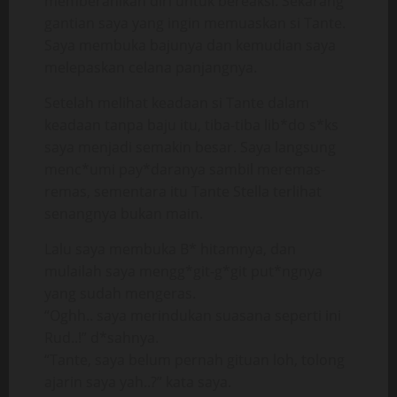
memberanikan diri untuk bereaksi. Sekarang
gantian saya yang ingin memuaskan si Tante.
Saya membuka bajunya dan kemudian saya
melepaskan celana panjangnya.
Setelah melihat keadaan si Tante dalam
keadaan tanpa baju itu, tiba-tiba lib*do s*ks
saya menjadi semakin besar. Saya langsung
menc*umi pay*daranya sambil meremas-
remas, sementara itu Tante Stella terlihat
senangnya bukan main.
Lalu saya membuka B* hitamnya, dan
mulailah saya mengg*git-g*git put*ngnya
yang sudah mengeras.
“Oghh.. saya merindukan suasana seperti ini
Rud..!” d*sahnya.
“Tante, saya belum pernah gituan loh, tolong
ajarin saya yah..?” kata saya.