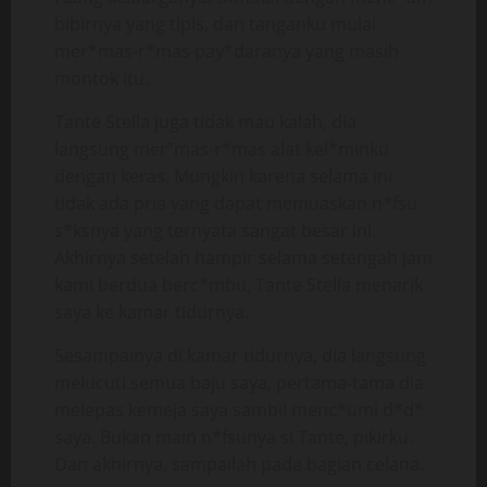
bibirnya yang tipis, dan tanganku mulai
mer*mas-r*mas pay*daranya yang masih
montok itu.
Tante Stella juga tidak mau kalah, dia
langsung mer”mas-r*mas alat kel*minku
dengan keras. Mungkin karena selama ini
tidak ada pria yang dapat memuaskan n*fsu
s*ksnya yang ternyata sangat besar ini.
Akhirnya setelah hampir selama setengah jam
kami berdua berc*mbu, Tante Stella menarik
saya ke kamar tidurnya.
Sesampainya di kamar tidurnya, dia langsung
melucuti semua baju saya, pertama-tama dia
melepas kemeja saya sambil menc*umi d*d*
saya. Bukan main n*fsunya si Tante, pikirku.
Dan akhirnya, sampailah pada bagian celana.