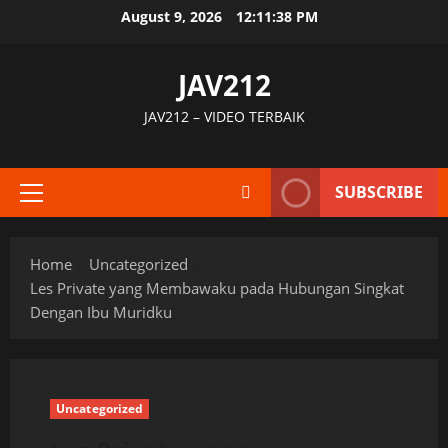
Skip
August 9, 2026
12:11:39 PM
to
content
JAV212
JAV212 – VIDEO TERBAIK
SUBSCRIBE
Primary
Menu
Home
Uncategorized
Les Private yang Membawaku pada Hubungan Singkat
Dengan Ibu Muridku
Uncategorized