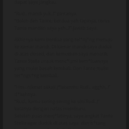
dapat saya jangkau.
“Rud.. mandi yuk..!” pintanya.
“Boleh deh Tante, berdua yah tapinya, terus
Tante mandiin saya yah..?” jawab saya.
Akhirnya kami berdua yang tel*nj*ng menuju
ke kamar mandi. Di kamar mandi saya duduk
di atas closed, dan kemudian saya menarik
Tante Stella untuk menc*umi kem*luannya
yang mulai basah kembali. Dan Tante mulai
ter*ngs*ng kembali.
“Hm.. nikmat sekali j*latanmu Rud.. agghh..!”
d*sahnya.
“Rud.. kamu sering-sering ke sini Rud..!”
katanya dengan nafas memburu.
Setelah puas menj*latinya, saya angkat Tante
Stella agar duduk di atas saya, dan b*tang