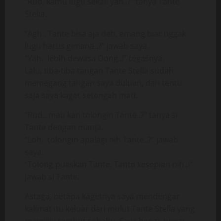
“Rud, kamu lugu sekali yah..?” tanya Tante
Stella.
“Agh.. Tante bisa aja deh, emang biar nggak
lugu harus gimana..?” jawab saya.
“Yah.. lebih dewasa Dong..!” tegasnya.
Lalu, tiba-tiba tangan Tante Stella sudah
memegang tangan saya duluan, dan tentu
saja saya kaget setengah mati.
“Rud.. mau kan tolongin Tante..?” tanya si
Tante dengan manja.
“Loh.. tolongin apalagi nih Tante..?” jawab
saya.
“Tolong puaskan Tante, Tante kesepian nih..!”
jawab si Tante.
Astaga, betapa kagetnya saya mendengar
kalimat itu keluar dari mulut Tante Stella yang