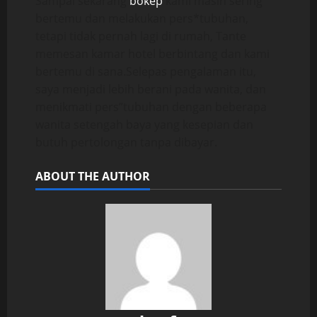
Sampai sekarang
bokep
kami masih sering
bertemu dan melakukan pers*tubuhan,
tetapi tidak pernah lagi di rumah, Tante
memesan kamar hotel berbintang dan kami
bertemu di sana.Selepas pengalaman itu,
saya menjadi lebih berani pada wanita, dan
menikmati pers”tubuhan dengan beberapa
wanita setengah baya yang kesepian dan
butuh pertolongan tanpa dibayar.
ABOUT THE AUTHOR