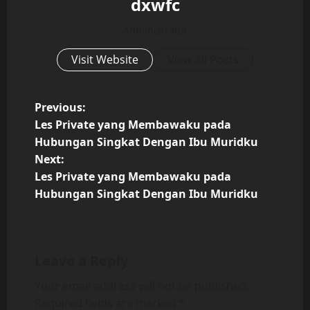
dxwfc
Administrator
Visit Website
View All Posts
P
Previous:
Les Private yang Membawaku pada
o
Hubungan Singkat Dengan Ibu Muridku
Next:
s
Les Private yang Membawaku pada
t
Hubungan Singkat Dengan Ibu Muridku
n
a
Leave a Reply
v
Your email address will not be published.
Required fields are marked
*