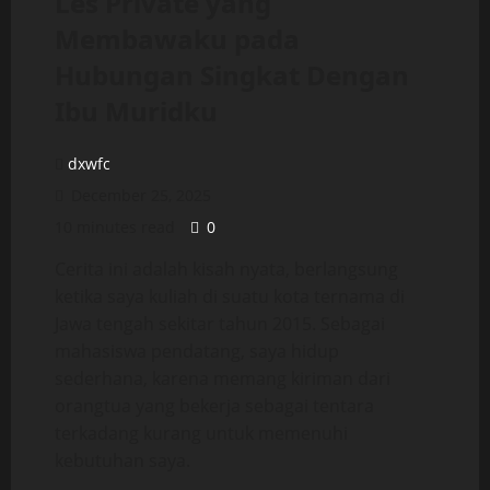
Les Private yang
Membawaku pada
Hubungan Singkat Dengan
Ibu Muridku
dxwfc
December 25, 2025
10 minutes read
0
Cerita ini adalah kisah nyata, berlangsung
ketika saya kuliah di suatu kota ternama di
Jawa tengah sekitar tahun 2015. Sebagai
mahasiswa pendatang, saya hidup
sederhana, karena memang kiriman dari
orangtua yang bekerja sebagai tentara
terkadang kurang untuk memenuhi
kebutuhan saya.