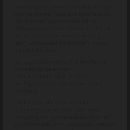
Karena saya sudah bern*fsu sekali, akhirnya
saya mendorong Tante jatuh ke ranjangnya.
Dan kemudian saya membuka cel*na
d*lamnya yang berwarna hitam. Terlihat jelas
kl*toris-nya sudah memerah dan l*ang
kem*luannya sudah basah sekali di antara
bulu-bulu halusnya.
Lalu saya mulai menj*lat-j*lat kem*luan si
Tante dengan pelan-pelan.
“Ogh.. Rud, pintar sekali yah kamu
mer*ngs*ng Tante..” dengan suara yang
mendesah.
Tidak terasa, tahu-tahu rambutku
dijambaknya dan tiba-tiba tubuh Tante
mengejang dan saya merasakan ada cairan
yang membanjiri kem*luannya, wah.. ternyata