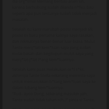
dia org*sme! Memang berbau aneh sih,
karena berhubung sudah dilanda n*fsu, bau
seperti apa pun tentunya sudah tidak menjadi
masalah.
Setelah itu kami merubah posisi menjadi 69,
posisi ini baru pertama kalinya saya rasakan,
dan nikmatnya benar-benar luar biasa. Mulut
Tante menj*lati kem*luan saya yang sudah
mulai basah dan begitupun mulut saya yang
menj*lat-j*lat l*ang kem*luannya.
Setelah kami puas melakukan or*l s*ks,
akhirnya Tante Stella sekarang meminta saya
untuk memasukkan b*tang kem*luan saya ke
dalam lubang kem*luannya.
“Rud.. ayoo Dong, sekarang masukin yah,
Tante sudah tidak tahan nih..!” pinta si Tante.