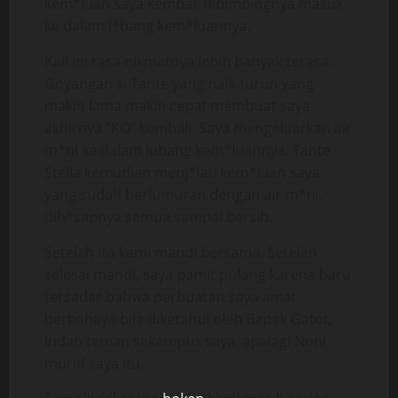
kem*luan saya kembali dibimbingnya masuk
ke dalam l*bang kem*luannya.
Kali ini rasa nikmatnya lebih banyak terasa.
Goyangan si Tante yang naik-turun yang
makin lama makin cepat membuat saya
akhirnya “KO” kembali. Saya mengeluarkan air
m*ni ke dalam lubang kem*luannya. Tante
Stella kemudian menj*lati kem*luan saya
yang sudah berlumuran dengan air m*ni,
dih*sapnya semua sampai bersih.
Setelah itu kami mandi bersama. Setelah
selesai mandi, saya pamit pulang karena baru
tersadar bahwa perbuatan saya amat
berbahaya bila diketahui oleh Bapak Gatot,
Indah teman sekampus saya, apalagi Noni
murid saya itu.