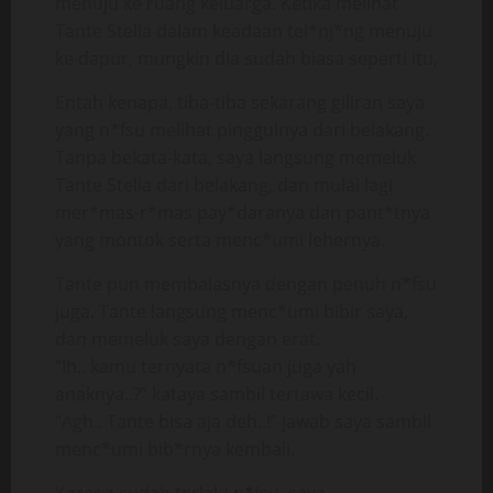
menuju ke ruang keluarga. Ketika melihat
Tante Stella dalam keadaan tel*nj*ng menuju
ke dapur, mungkin dia sudah biasa seperti itu,
Entah kenapa, tiba-tiba sekarang giliran saya
yang n*fsu melihat pinggulnya dari belakang.
Tanpa bekata-kata, saya langsung memeluk
Tante Stella dari belakang, dan mulai lagi
mer*mas-r*mas pay*daranya dan pant*tnya
yang montok serta menc*umi lehernya.
Tante pun membalasnya dengan penuh n*fsu
juga. Tante langsung menc*umi bibir saya,
dan memeluk saya dengan erat.
“Ih.. kamu ternyata n*fsuan juga yah
anaknya..?” kataya sambil tertawa kecil.
“Agh.. Tante bisa aja deh..!” jawab saya sambil
menc*umi bib*rnya kembali.