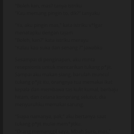
“Boleh kan, mas? tanya istriku
“Kau memang pingin to, dik?” tanyaku
“Ya, aku pingin mas,” kata istriku v*lgar
menatapku dengan tajam
“Boleh, kan?” kata istriku merayu
“Kalau kau suka dan senang ?” jawabku
Sesampai di penginapan, aku minta
resepsionis untuk mencarikan tukang p*jit.
Sampai aku makan siang, barulah muncul
tukang p*jit itu, orangnya tua memakai ikat
kepala dan membawa tas kulit kumal, berbaju
hitam, dan celana komprang selutut, dia
menyuruhku memakai sarung.
“Siapa namanya, pak,” aku bertanya saat
tukang p*jit mulai mem*jitku.
“Orang memanggil saya, Mbah Suro, mas,”