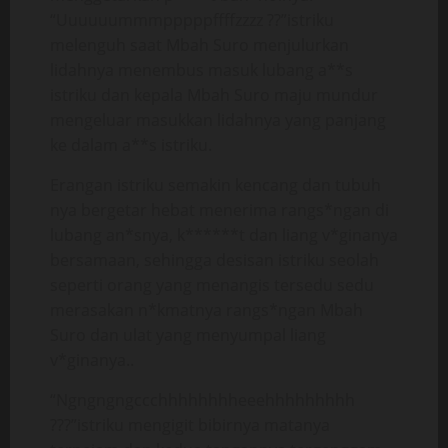
“Uuuuuummmpppppffffzzzz ??”istriku
melenguh saat Mbah Suro menjulurkan
lidahnya menembus masuk lubang a**s
istriku dan kepala Mbah Suro maju mundur
mengeluar masukkan lidahnya yang panjang
ke dalam a**s istriku.
Erangan istriku semakin kencang dan tubuh
nya bergetar hebat menerima rangs*ngan di
lubang an*snya, k******t dan liang v*ginanya
bersamaan, sehingga desisan istriku seolah
seperti orang yang menangis tersedu sedu
merasakan n*kmatnya rangs*ngan Mbah
Suro dan ulat yang menyumpal liang
v*ginanya..
“Ngngngngccchhhhhhhheeehhhhhhhhh
???”istriku mengigit bibirnya matanya