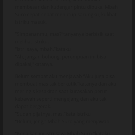
membesar dan kudengar pintu dibuka, Mbah
Suro cepat-cepat menutup sarungku, kulihat
istriku masuk.
“Simpananmu, mas?”tanyanya berbisik saat
melihat istriku.
“Istri saya, mbah,”kataku
“Ah, jangan bohong, perempuan ini bisa
dipakai,”katanya.
Belum sempat aku menjawab “Aku juga bisa
membuat mas tak berkutik,”katanya dan aku
meringis kesakitan saat kurasakan perut
kebawah seperti mengejang dan aku tak
dapat bergerak.
“Sudah pijatnya, mas,”kata istriku
“Belum, jeng,” Mbah Suro yang menjawab.
“Kenalkan ini istri saya Mbah Suro,”kataku.