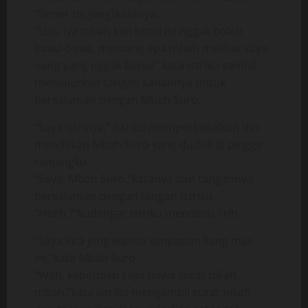
“Bener to, jeng?katanya.
“Lho, iya mbah kan hotel ini nggak boleh
bawa-bawa, memang apa mbah melihat saya
oang yang nggak bener” kata istriku sambil
menjulurkan tangan kanannya untuk
bersalaman dengan Mbah Suro.
“Saya istrinya,” istriku memperkenalkan diri
mendekati Mbah Suro yang duduk di pinggir
ranjangku.
“Saya, Mbah Suro,”katanya dan tangannya
bersalaman dengan tangan istriku.
“Heeh ?”kudengar istriku mendesis lirih.
“Saya kira jeng wanita simpanan kang mas
ini,”kata Mbah Suro.
“Wah, kebetulan saya bawa surat nikah,
mbah,”kata istriku mengambil surat nikah