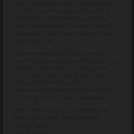
satu mahasiswanya di kelas yang berada di
luar kota pernah mempermainkan daerah
sens*tifnya di selangk*ngannya, sehingga
istriku tak berani berdiri lama-lama di kelas
dan duduk di meja pengajar yang ditutup oleh
taplak meja saja.
“Mas nanti nggak usah dijemput karena
sudah disediakan angkutan oleh panitia. Mas,
capai tidur saja, kalau mau p*jit saja, biar
nanti malam tambah ‘greng’,tapi jangan
dip*jit cewek lho” kata istriku
“Yah, cari tukang p*jit kakek kakek, sekalian
m*jit m*jit anumu ?.” kataku berseloroh
“Biar, selain mem*jit juga menyuntik iniku,”
kata istriku tertawa sambil menunjuk
selangk*ngannya
“Bener ?”kataku