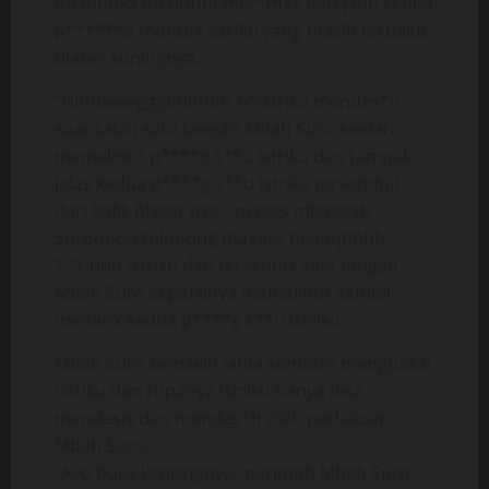
membuka menutup mer*mas dari jauh kedua
p******a montok istriku yang masih terbalut
blaser kuningnya.
“Hhhheeeggghhhhhh ??”istriku mendes*h
saat salah satu tangan Mbah Suro seolah
memelintir p****g s**u istriku dan tampak
jelas kedua p****g s**u istriku tersembul
dari balik blaser nya. “maaas mbaaaah
Surooooo tolooong maaass heeqqhhhh
?..”rintih istriku dan tersentak saat tangan
Mbah Suro sepertinya memelintir sambil
menarik kedua p****g s**u istriku.
Mbah Suro semakin lama semakin menguasai
istriku dan rupanya istriku hanya bisa
mendesis dan mendes*h oleh perlakuan
Mbah Suro.
“Ayo buka kancingnya,”perintah Mbah Suro