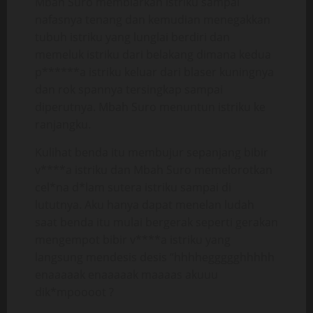
Mbah Suro membiarkan istriku sampai
nafasnya tenang dan kemudian menegakkan
tubuh istriku yang lunglai berdiri dan
memeluk istriku dari belakang dimana kedua
p******a istriku keluar dari blaser kuningnya
dan rok spannya tersingkap sampai
diperutnya. Mbah Suro menuntun istriku ke
ranjangku.
Kulihat benda itu membujur sepanjang bibir
v****a istriku dan Mbah Suro memelorotkan
cel*na d*lam sutera istriku sampai di
lututnya. Aku hanya dapat menelan ludah
saat benda itu mulai bergerak seperti gerakan
mengempot bibir v****a istriku yang
langsung mendesis desis “hhhheggggghhhhh
enaaaaak enaaaaak maaaas akuuu
dik*mpoooot ?