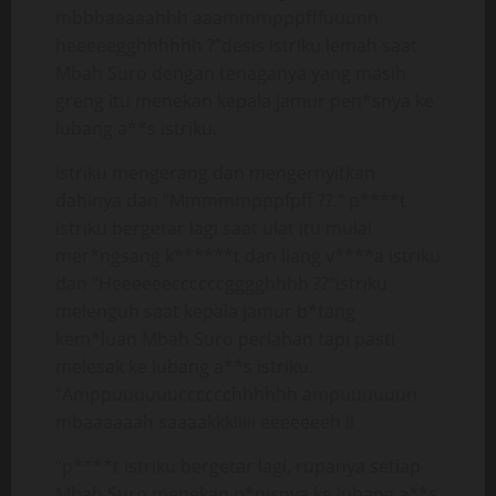
mbbbaaaaahhh aaammmpppfffuuunn
heeeeegghhhhhh ?”desis istriku lemah saat
Mbah Suro dengan tenaganya yang masih
greng itu menekan kepala jamur pen*snya ke
lubang a**s istriku.
Istriku mengerang dan mengernyitkan
dahinya dan “Mmmmmpppfpff ??.” p****t
istriku bergetar lagi saat ulat itu mulai
mer*ngsang k******t dan liang v****a istriku
dan “Heeeeeeccccccgggghhhh ??”istriku
melenguh saat kepala jamur b*tang
kem*luan Mbah Suro perlahan tapi pasti
melesak ke lubang a**s istriku.
“Amppuuuuuucccccchhhhhh ampuuuuuun
mbaaaaaah saaaakkkiiiii eeeeeeeh !!
“p****t istriku bergetar lagi, rupanya setiap
Mbah Suro menekan p*nisnya ke lubang a**s