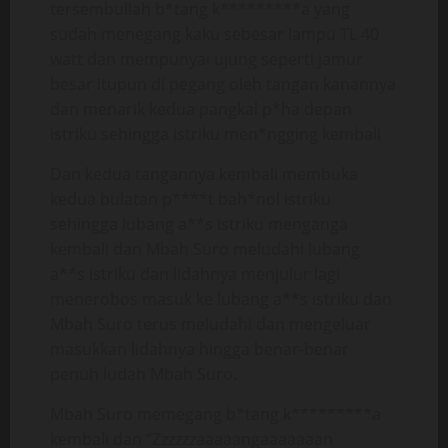
tersembullah b*tang k*********a yang
sudah menegang kaku sebesar lampu TL 40
watt dan mempunyai ujung seperti jamur
besar itupun di pegang oleh tangan kanannya
dan menarik kedua pangkal p*ha depan
istriku sehingga istriku men*ngging kembali
Dan kedua tangannya kembali membuka
kedua bulatan p****t bah*nol istriku
sehingga lubang a**s istriku menganga
kembali dan Mbah Suro meludahi lubang
a**s istriku dan lidahnya menjulur lagi
menerobos masuk ke lubang a**s istriku dan
Mbah Suro terus meludahi dan mengeluar
masukkan lidahnya hingga benar-benar
penuh ludah Mbah Suro.
Mbah Suro memegang b*tang k*********a
kembali dan “Zzzzzzaaaaangaaaaaaan