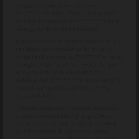
tangan kanan Mbah Suro di depan
s**********n istriku. Ttangan kanan Mbah
Suro seolah menggosok s**********n istriku
sehingga istriku berjinjit karenanya.
Rupanya Mbah Suro mempermainkan istriku
dan Mbah Suro membiarkan istriku terus
berjinjit jinjit sementara s**********n istriku
terangkat angkat ke atas sementara tangan
kirinya meraih tas kulit kumalnya dan
kudengar dari s**********n istriku berbunyi
“cek cek cek” menandakan lendir v****a
istriku sudah keluar.
“Mbaaaah sudaaaaah mbaaaaah ampuuuun
jangaaan teruuuskannn hghghgh ?.”desis
istriku dan tubuh istriku limbung dan Mbah
Suro memeluk istriku dan mendudukan