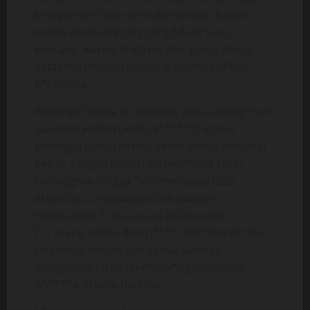
kirinya mer*mas sprei dan tangan kanan
istriku memeluk pinggang Mbah Suro
kencang. Keringat istriku mengucur deras
nafasnya menderu deru menahan n*fsu
b*rahinya
Rupanya benda itu semakin ganas meng*lum
dan menyedot nyedot k******t istriku
sehingga tubuh istriku benar benar bergetar
hebat, tangan kiri istriku mer*mas sprei
ranjangnya hingga “mmmmppppffzzzz
akuuuuuuu ngaaaaaak tahaaaaaan
mbaaaaaah ?. akuuuuuu keluaaaaaar
??..”erang istriku dan p****t bah*nol istriku
tersentak sentak dan kedua kakinya
mengejang lurus terk*ngk*ng mencapai
o*****e di sore hari itu.