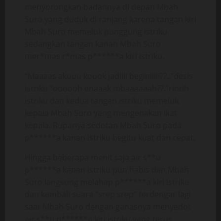
menyorongkan badannya di depan Mbah
Suro yang duduk di ranjang karena tangan kiri
Mbah Suro memeluk punggung istriku
sedangkan tangan kanan Mbah Suro
mer*mas r*mas p******a kiri istriku.
“Maaaas akuuu koook jadiiii beginiiiii??..”desis
istriku “oooooh enaaak mbaaaaaah??.”rintih
istriku dan kedua tangan istriku memeluk
kepala Mbah Suro yang mengenakan ikat
kepala. Rupanya sedotan Mbah Suro pada
p******a kanan istriku begitu kuat dan cepat,
Hingga beberapa menit saja air s**u
p******a kanan istriku pun habis dan Mbah
Suro langsung melahap p******a kiri istriku
dan kembali suara “srep srep” terdengar lagi
saat Mbah Suro dengan ganasnya menyedot
air s**u p******a kiri istriku yang terus