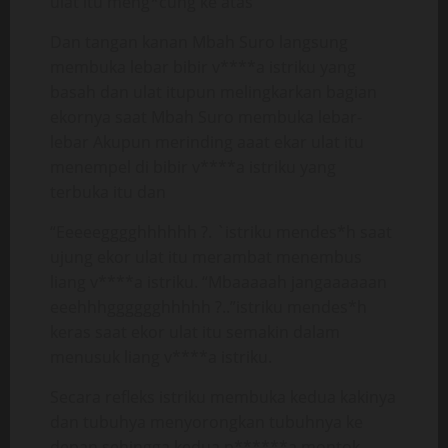
ulat itu meng*cung ke atas
Dan tangan kanan Mbah Suro langsung
membuka lebar bibir v****a istriku yang
basah dan ulat itupun melingkarkan bagian
ekornya saat Mbah Suro membuka lebar-
lebar Akupun merinding aaat ekar ulat itu
menempel di bibir v****a istriku yang
terbuka itu dan
“Eeeeegggghhhhhh ?. `istriku mendes*h saat
ujung ekor ulat itu merambat menembus
liang v****a istriku. “Mbaaaaah jangaaaaaan
eeehhhgggggghhhhh ?..”istriku mendes*h
keras saat ekor ulat itu semakin dalam
menusuk liang v****a istriku.
Secara refleks istriku membuka kedua kakinya
dan tubuhya menyorongkan tubuhnya ke
depan sehingga kedua p******a montok