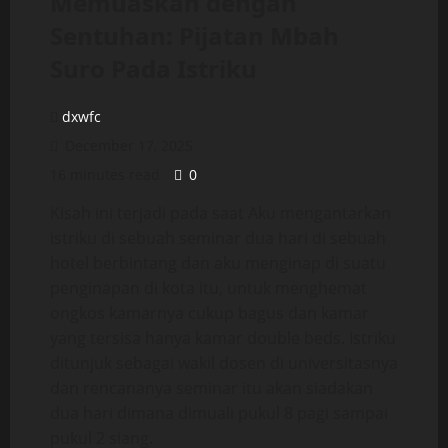
Memuaskan dengan
Sentuhan: Pijatan Mbah
Suro Pada Istriku
dxwfc
December 17, 2025
16 minutes read
0
Kisah ini terjadi pada saat Aku mengantarkan
istriku di sebuah seminar dua hari di sebuah
hotel berbintang dan aku menginap di suatu
penginapan di kota itu, untuk menghemat
ongkos kamarnya cukup bagus dan kamar
yang tersisa hanya kamar double beds. Istriku
ditunjuk sebagai wakil dosen di universitasnya
dan rencananya seminar itu akan siadakan
dua hari dimana dimuali pukul 8 pagi sampai
pukul 2 siang.