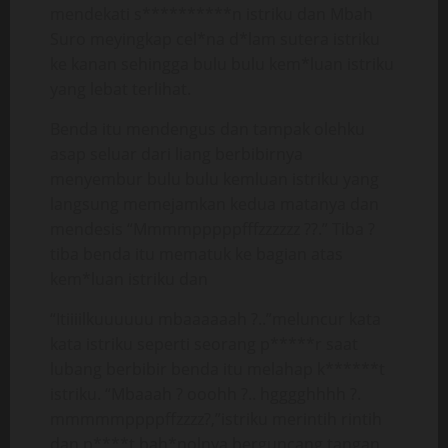
mendekati s**********n istriku dan Mbah
Suro meyingkap cel*na d*lam sutera istriku
ke kanan sehingga bulu bulu kem*luan istriku
yang lebat terlihat.
Benda itu mendengus dan tampak olehku
asap seluar dari liang berbibirnya
menyembur bulu bulu kemluan istriku yang
langsung memejamkan kedua matanya dan
mendesis “Mmmmpppppfffzzzzzz ??.” Tiba ?
tiba benda itu mematuk ke bagian atas
kem*luan istriku dan
“Itiiiilkuuuuuu mbaaaaaah ?..”meluncur kata
kata istriku seperti seorang p*****r saat
lubang berbibir benda itu melahap k******t
istriku. “Mbaaah ? ooohh ?.. hgggghhhh ?.
mmmmmppppffzzzz?,”istriku merintih rintih
dan p****t bah*nolnya berguncang tangan