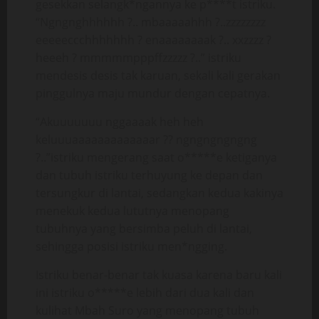
gesekkan selangk*ngannya ke p****t istriku.
“Ngngnghhhhhh ?.. mbaaaaahhh ?..zzzzzzzz
eeeeeccchhhhhhh ? enaaaaaaaak ?.. xxzzzz ?
heeeh ? mmmmmpppffzzzzz ?..” istriku
mendesis desis tak karuan, sekali kali gerakan
pinggulnya maju mundur dengan cepatnya.
“Akuuuuuuu nggaaaak heh heh
keluuuaaaaaaaaaaaaar ?? ngngngngngng
?..”istriku mengerang saat o*****e ketiganya
dan tubuh istriku terhuyung ke depan dan
tersungkur di lantai, sedangkan kedua kakinya
menekuk kedua lututnya menopang
tubuhnya yang bersimba peluh di lantai,
sehingga posisi istriku men*ngging.
Istriku benar-benar tak kuasa karena baru kali
ini istriku o*****e lebih dari dua kali dan
kulihat Mbah Suro yang menopang tubuh