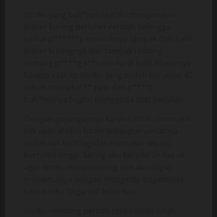
IstrIku yang bah*nol saat itu mengenakan
blaser kuning berleher rendah sehingga
kedua p******a montoknya tampak dari balik
blaser kuningnya dan tampak remang
remang p****g s**u istriku di balik blasernya
karena saat itu istriku yang sudah berumur 40
tahun memakai ** tipis dan p****t
bah*nolnya begitu menggoda saat berjalan
Dengan goyangannya karena istriku memakai
rok span elastis hitam walaupun perutnya
sudah tak kecil lagi dan memakai sepatu
bertumit tinggi. Sering aku berpikiran buruk
agar istriku menyeleweng dan aku dapat
menemuinya dengan mengintip bagaimana
saat istriku “digarap” lelaki tua.
Istriku memang pernah cerita kalau salah