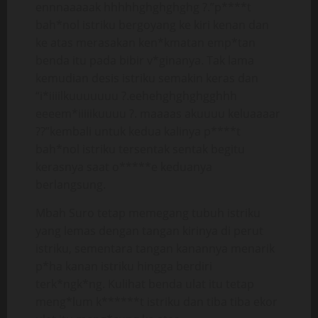
ennnaaaaak hhhhhghghghghg ?.”p****t
bah*nol istriku bergoyang ke kiri kenan dan
ke atas merasakan ken*kmatan emp*tan
benda itu pada bibir v*ginanya. Tak lama
kemudian desis istriku semakin keras dan
“i*iiiilkuuuuuuu ?.eehehghghghgghhh
eeeem*iiiiikuuuu ?. maaaas akuuuu keluaaaar
??”kembali untuk kedua kalinya p****t
bah*nol istriku tersentak sentak begitu
kerasnya saat o*****e keduanya
berlangsung.
Mbah Suro tetap memegang tubuh istriku
yang lemas dengan tangan kirinya di perut
istriku, sementara tangan kanannya menarik
p*ha kanan istriku hingga berdiri
terk*ngk*ng. Kulihat benda ulat itu tetap
meng*lum k******t istriku dan tiba tiba ekor