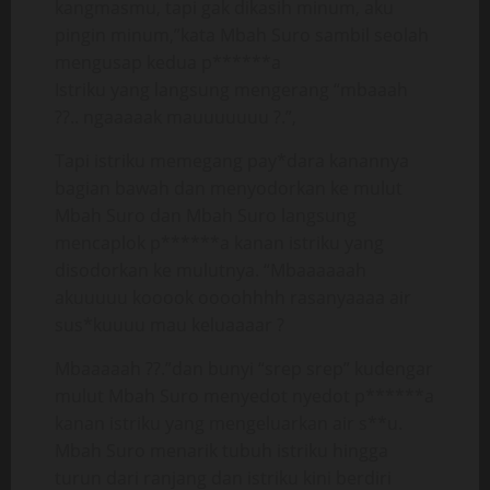
kangmasmu, tapi gak dikasih minum, aku
pingin minum,”kata Mbah Suro sambil seolah
mengusap kedua p******a
Istriku yang langsung mengerang “mbaaah
??.. ngaaaaak mauuuuuuu ?.”,
Tapi istriku memegang pay*dara kanannya
bagian bawah dan menyodorkan ke mulut
Mbah Suro dan Mbah Suro langsung
mencaplok p******a kanan istriku yang
disodorkan ke mulutnya. “Mbaaaaaah
akuuuuu kooook oooohhhh rasanyaaaa air
sus*kuuuu mau keluaaaar ?
Mbaaaaah ??.”dan bunyi “srep srep” kudengar
mulut Mbah Suro menyedot nyedot p******a
kanan istriku yang mengeluarkan air s**u.
Mbah Suro menarik tubuh istriku hingga
turun dari ranjang dan istriku kini berdiri