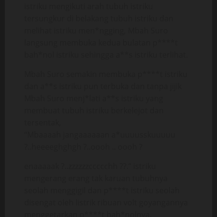
istriku mengikuti arah tubuh istriku
tersungkur di belakang tubuh istriku dan
melihat istriku men*ngging, Mbah Suro
langsung membuka kedua bulatan p****t
bah*nol istriku sehingga a**s istriku terlihat.
Mbah Suro semakin membuka p****t istriku
dan a**s istriku pun terbuka dan tanpa jijik
Mbah Suro menj*lati a**s istriku yang
membuat tubuh istriku berkelejot dan
tersentak,
“Mbaaaah jangaaaaaan a*uuuusskuuuuu
?..heeeeghghgh ?..oooh .. oooh ?
enaaaaak ?..zzzzzzccccchh ??.” istriku
mengerang erang tak karuan tubuhnya
seolah menggigil dan p****t istriku seolah
disengat oleh listrik ribuan volt goyangannya
menggetarkan p****t bah*nolnya.