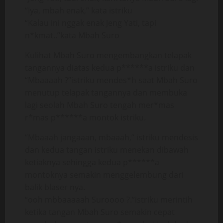
“Iya, mbah enak,” kata istriku
“Kalau ini nggak enak Jeng Yati, tapi
n*kmat..”kata Mbah Suro
Kulihat Mbah Suro mengembangkan telapak
tangannya diatas kedua p******a istriku dan
“Mbaaaah ?”istriku mendes*h saat Mbah Suro
menutup telapak tangannya dan membuka
lagi seolah Mbah Suro tengah mer*mas
r*mas p******a montok istriku.
“Mbaaah jangaaan, mbaaah,” istriku mendesis
dan kedua tangan istriku menekan dibawah
ketiaknya sehingga kedua p******a
montoknya semakin menggelembung dari
balik blaser nya.
“ooh mbbaaaaah Suroooo ?.”istriku merintih
ketika tangan Mbah Suro semakin cepat