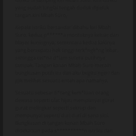
istriku di samping kiri Mbah Suro. Kini istriku
yang sudah lunglai tengah duduk dipeluk
tangan kiri Mbah Suro,
Kepala istriku bersandar dibahu kiri Mbah
Suro, kedua p******a montoknya keluar dari
blaser kuningnya, sementara kedua kakinya
yang bersepatu hak tinggi terk*ngk*ng lebar,
sehingga cel*na d*lam sutera putihnya
tampak. Tangan kanan Mbah Suro meraih
bungkusan putih itu dan aku begitu ngeri dan
jijik melihat sesuatu entah apa namanya,
Sesuatu sebesar b*tang kem*luan orang
dewasa seperti ulat hijau mempunyai gurat
gurat melingkar seperti sekrup dan
mempunyai seperti duri duri di sana sini.
Bungkusan di tangan kanan Mbah Suro
didekatkan pada s**********n istriku dan