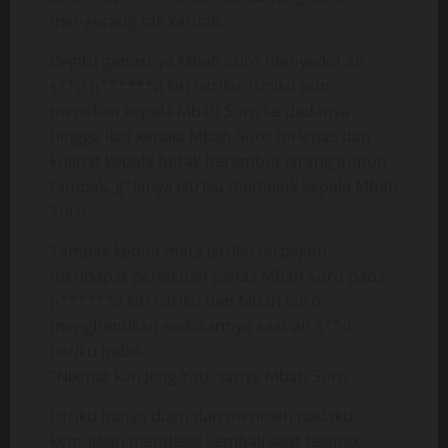
mengerang tak karuan.
Begitu ganasnya Mbah Suro menyedot air
s**u p******a kiri istriku, istriku pun
menekan kepala Mbah Suro ke dadanya
hingga ikat kepala Mbah Suro terlepas dan
kulihat kepala botak berambut jarang itupun
tampak, g*lanya istriku memeluk kepala Mbah
Suro.
Tampak kedua mata istriku terpejam
mendapat perlakuan ganas Mbah Suro pada
p******a kiri istriku dan Mbah Suro
menghentikan sedotannya saat air s**u
istriku habis.
“Nikmat kan Jeng Yati,”tanya Mbah Suro
Istriku hanya diam dan menoleh padaku
kemudian mendesis kembali saat telapak