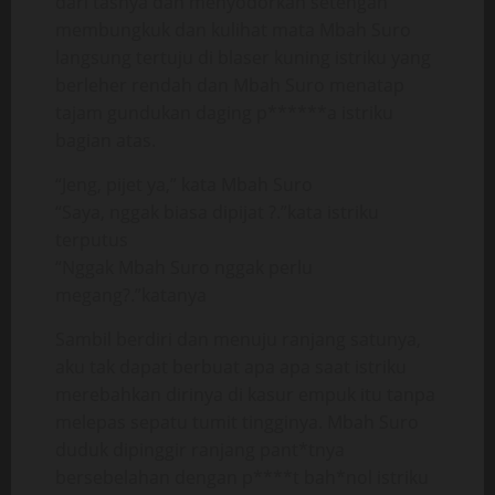
dari tasnya dan menyodorkan setengah
membungkuk dan kulihat mata Mbah Suro
langsung tertuju di blaser kuning istriku yang
berleher rendah dan Mbah Suro menatap
tajam gundukan daging p******a istriku
bagian atas.
“Jeng, pijet ya,” kata Mbah Suro
“Saya, nggak biasa dipijat ?.”kata istriku
terputus
“Nggak Mbah Suro nggak perlu
megang?.”katanya
Sambil berdiri dan menuju ranjang satunya,
aku tak dapat berbuat apa apa saat istriku
merebahkan dirinya di kasur empuk itu tanpa
melepas sepatu tumit tingginya. Mbah Suro
duduk dipinggir ranjang pant*tnya
bersebelahan dengan p****t bah*nol istriku