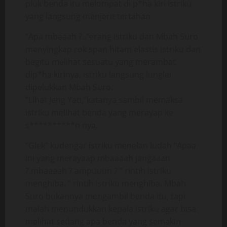
pluk benda itu melompat di p*ha kiri istriku
yang langsung menjerit tertahan
“Apa mbaaah ?..”erang istriku dan Mbah Suro
menyingkap rok span hitam elastis istriku dan
begitu melihat sesuatu yang merambat
dip*ha kirinya, istriku langsung lunglai
dipelukkan Mbah Suro.
“Lihat Jeng Yati,”katanya sambil memaksa
istriku melihat benda yang merayap ke
s**********n nya.
“Glek” kudengar istriku menelan ludah “Apaa
ini yang merayaap mbaaaah jangaaan
?.mbaaaah ? ampuuun ? ” rintih istriku
menghiba. ” rintih istriku menghiba. Mbah
Suro bukannya mengambil benda itu, tapi
malah menundukkan kepala istriku agar bisa
melihat sedang apa benda yang semakin