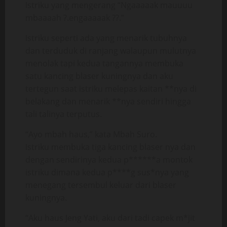
Istriku yang mengerang “Ngaaaaak mauuuu
mbaaaah ?.engaaaaak ??.”
Istriku seperti ada yang menarik tubuhnya
dan terduduk di ranjang walaupun mulutnya
menolak tapi kedua tangannya membuka
satu kancing blaser kuningnya dan aku
tertegun saat istriku melepas kaitan **nya di
belakang dan menarik **nya sendiri hingga
tali talinya terputus.
“Ayo mbah haus,” kata Mbah Suro.
Istriku membuka tiga kancing blaser nya dan
dengan sendirinya kedua p******a montok
istriku dimana kedua p****g sus*nya yang
menegang tersembul keluar dari blaser
kuningnya.
“Aku haus Jeng Yati, aku dari tadi capek m*jit