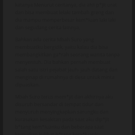
katanya Menurut ceritanya, dia ahli p*jit urat
dan bisa membuat lelaki tambah greng dan
dia mampu memperbesar kem*luan laki laki
dan segudang cerita lainnya,
Bahkan ada cerita Mbah Suro yang
membuatku bergidik, yaitu kalau dia bisa
membangkitkan ga*rah seorang wanita tanpa
menyentuh. Dia bahkan pernah membuat
salah satu istri pejabat jauh- jauh datang dan
menginap di rumahnya di desa untuk minta
dipuaskan.
Mbah Suro terus mem*jit dan akhirnya aku
disuruh bersandar di tempat tidur dan
menyuruh menyingkapkan sarungku dan
kurasakan kesakitan pada saat aku dip*jit
b*tang kem*luanku dan beberapa saat
kemudian kulihat b*tang kem*luanku