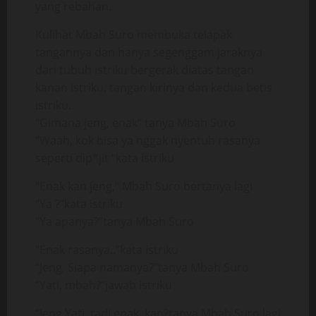
yang rebahan.
Kulihat Mbah Suro membuka telapak
tangannya dan hanya segenggam jaraknya
dari tubuh istriku bergerak diatas tangan
kanan istriku, tangan kirinya dan kedua betis
istriku.
“Gimana jeng, enak” tanya Mbah Suro
“Waah, kok bisa ya nggak nyentuh rasanya
seperti dip*jit “kata istriku
“Enak kan jeng,” Mbah Suro bertanya lagi
“Ya ?”kata istriku
“Ya apanya?”tanya Mbah Suro
“Enak rasanya..”kata istriku
“Jeng, Siapa namanya?”tanya Mbah Suro
“Yati, mbah?”jawab istriku
“Jeng Yati, tadi enak, kan?tanya Mbah Suro lagi