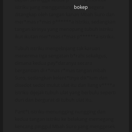
istriku yang menggantung
bokep
segera
ditangkap oleh tangan kanan Mbah Suro dan
mer*mas r*mas p******a istriku, sedangkan
tangan kirinya yang menopang tubuh istriku
ikut ikutan mer*mas r*mas p******a istriku.
Tubuh istriku mengelinjang tak karuan
menerima tiga sengatan b*rahi sekaligus,
dimana kedua pay*daranya secara
bergantian di r*mas r*mas tangan mbah
Suro, sedangkan kelent*tnya dik*lum dan
disedot sedot mulut ulat itu dan liang v****a
istriku dijejali tubuh ulat yang berbulu seperti
duri dan bergurat di tubuh ulat itu.
Pant*t istriku menungging nungging dan
kedua tangan istriku ke belakang memegang
kencang pinggul Mbah Suro yang menggesek