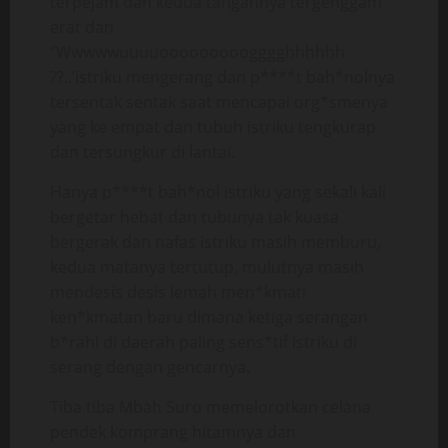
terpejam dan kedua tangannya tergenggam
erat dan
“Wwwwwuuuuooooooooogggghhhhhh
??..’istriku mengerang dan p****t bah*nolnya
tersentak sentak saat mencapai org*smenya
yang ke empat dan tubuh istriku tengkurap
dan tersungkur di lantai.
Hanya p****t bah*nol istriku yang sekali kali
bergetar hebat dan tubunya tak kuasa
bergerak dan nafas istriku masih memburu,
kedua matanya tertutup, mulutnya masih
mendesis desis lemah men*kmati
ken*kmatan baru dimana ketiga serangan
b*rahi di daerah paling sens*tif istriku di
serang dengan gencarnya.
Tiba tiba Mbah Suro memelorotkan celana
pendek komprang hitamnya dan