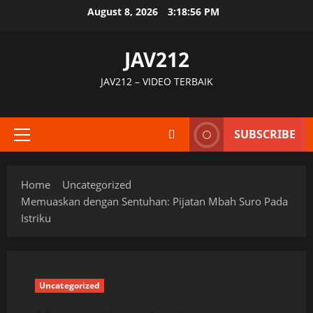
Skip
August 8, 2026
3:18:57 PM
to
content
JAV212
JAV212 – VIDEO TERBAIK
SUBSCRIBE
Primary
Menu
Home
Uncategorized
Memuaskan dengan Sentuhan: Pijatan Mbah Suro Pada
Istriku
Uncategorized