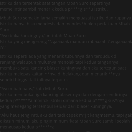
istriku dan tersentak saat tangan Mbah Suro sepertinya
memelintir sambil menarik kedua p****g s**u istriku.
Mbah Suro semakin lama semakin menguasai istriku dan rupanya
istriku hanya bisa mendesis dan mendes*h oleh perlakuan Mbah
Suro.
“Ayo buka kancingnya,”perintah Mbah Suro
Istriku yang mengerang “Ngaaaaak mauuuu mbaaaah ?.engaaaaak
??.”
Istriku seperti ada yang menarik tubuhnya dan terduduk di
ranjang walaupun mulutnya menolak tapi kedua tangannya
membuka satu kancing blaser kuningnya dan aku tertegun saat
istriku melepas kaitan **nya di belakang dan menarik **nya
sendiri hingga tali talinya terputus.
“Ayo mbah haus,” kata Mbah Suro.
Istriku membuka tiga kancing blaser nya dan dengan sendirinya
kedua p******a montok istriku dimana kedua p****g sus*nya
yang menegang tersembul keluar dari blaser kuningnya.
“Aku haus Jeng Yati, aku dari tadi capek m*jit kangmasmu, tapi gak
dikasih minum, aku pingin minum,”kata Mbah Suro sambil seolah
mengusap kedua p******a