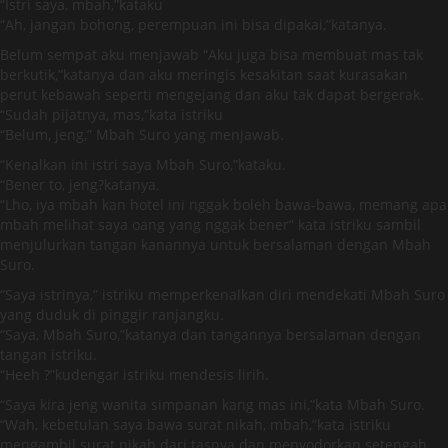
“Istri saya, mbah,”kataku
“Ah, jangan bohong, perempuan ini bisa dipakai,”katanya.
Belum sempat aku menjawab “Aku juga bisa membuat mas tak
berkutik,”katanya dan aku meringis kesakitan saat kurasakan
perut kebawah seperti mengejang dan aku tak dapat bergerak.
“Sudah pijatnya, mas,”kata istriku
“Belum, jeng,” Mbah Suro yang menjawab.
“Kenalkan ini istri saya Mbah Suro,”kataku.
“Bener to, jeng?katanya.
“Lho, iya mbah kan hotel ini nggak boleh bawa-bawa, memang apa
mbah melihat saya oang yang nggak bener” kata istriku sambil
menjulurkan tangan kanannya untuk bersalaman dengan Mbah
Suro.
“Saya istrinya,” istriku memperkenalkan diri mendekati Mbah Suro
yang duduk di pinggir ranjangku.
“Saya, Mbah Suro,”katanya dan tangannya bersalaman dengan
tangan istriku.
“Heeh ?”kudengar istriku mendesis lirih.
“Saya kira jeng wanita simpanan kang mas ini,”kata Mbah Suro.
“Wah, kebetulan saya bawa surat nikah, mbah,”kata istriku
mengambil surat nikah dari tasnya dan menyodorkan setengah