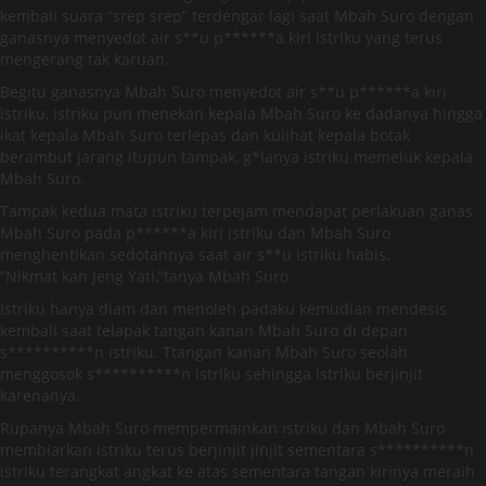
kembali suara “srep srep” terdengar lagi saat Mbah Suro dengan
ganasnya menyedot air s**u p******a kiri istriku yang terus
mengerang tak karuan.
Begitu ganasnya Mbah Suro menyedot air s**u p******a kiri
istriku, istriku pun menekan kepala Mbah Suro ke dadanya hingga
ikat kepala Mbah Suro terlepas dan kulihat kepala botak
berambut jarang itupun tampak, g*lanya istriku memeluk kepala
Mbah Suro.
Tampak kedua mata istriku terpejam mendapat perlakuan ganas
Mbah Suro pada p******a kiri istriku dan Mbah Suro
menghentikan sedotannya saat air s**u istriku habis.
“Nikmat kan Jeng Yati,”tanya Mbah Suro
Istriku hanya diam dan menoleh padaku kemudian mendesis
kembali saat telapak tangan kanan Mbah Suro di depan
s**********n istriku. Ttangan kanan Mbah Suro seolah
menggosok s**********n istriku sehingga istriku berjinjit
karenanya.
Rupanya Mbah Suro mempermainkan istriku dan Mbah Suro
membiarkan istriku terus berjinjit jinjit sementara s**********n
istriku terangkat angkat ke atas sementara tangan kirinya meraih