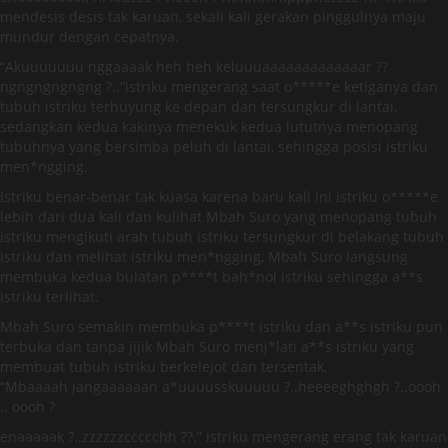
mendesis desis tak karuan, sekali kali gerakan pinggulnya maju
mundur dengan cepatnya.
“Akuuuuuuu nggaaaak heh heh keluuuaaaaaaaaaaaaar ??
ngngngngngng ?..”istriku mengerang saat o*****e ketiganya dan
tubuh istriku terhuyung ke depan dan tersungkur di lantai,
sedangkan kedua kakinya menekuk kedua lututnya menopang
tubuhnya yang bersimba peluh di lantai, sehingga posisi istriku
men*ngging.
Istriku benar-benar tak kuasa karena baru kali ini istriku o*****e
lebih dari dua kali dan kulihat Mbah Suro yang menopang tubuh
istriku mengikuti arah tubuh istriku tersungkur di belakang tubuh
istriku dan melihat istriku men*ngging, Mbah Suro langsung
membuka kedua bulatan p****t bah*nol istriku sehingga a**s
istriku terlihat.
Mbah Suro semakin membuka p****t istriku dan a**s istriku pun
terbuka dan tanpa jijik Mbah Suro menj*lati a**s istriku yang
membuat tubuh istriku berkelejot dan tersentak,
“Mbaaaah jangaaaaaan a*uuuusskuuuuu ?..heeeeghghgh ?..oooh
.. oooh ?
enaaaaak ?..zzzzzzccccchh ??.” istriku mengerang erang tak karuan