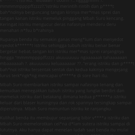
k******t istriku. “Mbaaah ? ooohh ?.. hgggghhhh ?.
mmmmmppppffzzzz?,”istriku merintih rintih dan p****t
bah*nolnya berguncang tangan kirinya mer*mas sprei dan
tangan kanan istriku memeluk pinggang Mbah Suro kencang.
Keringat istriku mengucur deras nafasnya menderu deru
menahan n*fsu b*rahinya
Rupanya benda itu semakin ganas meng*lum dan menyedot
nyedot k******t istriku sehingga tubuh istriku benar benar
bergetar hebat, tangan kiri istriku mer*mas sprei ranjangnya
hingga “mmmmppppffzzzz akuuuuuuu ngaaaaaak tahaaaaaan
mbaaaaaah ?. akuuuuuu keluaaaaaar ??..”erang istriku dan p****t
bah*nol istriku tersentak sentak dan kedua kakinya mengejang
lurus terk*ngk*ng mencapai o*****e di sore hari itu.
Mbah Suro membiarkan istriku sampai nafasnya tenang dan
kemudian menegakkan tubuh istriku yang lunglai berdiri dan
memeluk istriku dari belakang dimana kedua p******a istriku
keluar dari blaser kuningnya dan rok spannya tersingkap sampai
diperutnya. Mbah Suro menuntun istriku ke ranjangku.
Kulihat benda itu membujur sepanjang bibir v****a istriku dan
Mbah Suro memelorotkan cel*na d*lam sutera istriku sampai di
lututnya. Aku hanya dapat menelan ludah saat benda itu mulai