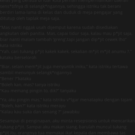
kelas yang berada di luar kota pernah mempermainkan daerah
sens*tifnya di selangk*ngannya, sehingga istriku tak berani
berdiri lama-lama di kelas dan duduk di meja pengajar yang
ditutup oleh taplak meja saja.
“Mas nanti nggak usah dijemput karena sudah disediakan
angkutan oleh panitia. Mas, capai tidur saja, kalau mau p*jit saja,
biar nanti malam tambah ‘greng’,tapi jangan dip*jit cewek lho”
kata istriku
“Yah, cari tukang p*jit kakek kakek, sekalian m*jit m*jit anumu ?.”
kataku berseloroh
“Biar, selain mem*jit juga menyuntik iniku,” kata istriku tertawa
sambil menunjuk selangk*ngannya
“Bener ?”kataku
“Boleh kan, mas? tanya istriku
“Kau memang pingin to, dik?” tanyaku
“Ya, aku pingin mas,” kata istriku v*lgar menatapku dengan tajam
“Boleh, kan?” kata istriku merayu
“Kalau kau suka dan senang ?” jawabku
Sesampai di penginapan, aku minta resepsionis untuk mencarikan
tukang p*jit. Sampai aku makan siang, barulah muncul tukang
p*jit itu, orangnya tua memakai ikat kepala dan membawa tas