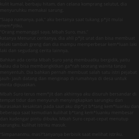
kulit kumal, berbaju hitam, dan celana komprang selutut, dia
menyuruhku memakai sarung.
“Siapa namanya, pak,” aku bertanya saat tukang p*jit mulai
mem*jitku.
“Orang memanggil saya, Mbah Suro, mas,”
katanya Menurut ceritanya, dia ahli p*jit urat dan bisa membuat
lelaki tambah greng dan dia mampu memperbesar kem*luan laki
laki dan segudang cerita lainnya,
Bahkan ada cerita Mbah Suro yang membuatku bergidik, yaitu
kalau dia bisa membangkitkan ga*rah seorang wanita tanpa
menyentuh. Dia bahkan pernah membuat salah satu istri pejabat
jauh- jauh datang dan menginap di rumahnya di desa untuk
minta dipuaskan.
Mbah Suro terus mem*jit dan akhirnya aku disuruh bersandar di
tempat tidur dan menyuruh menyingkapkan sarungku dan
kurasakan kesakitan pada saat aku dip*jit b*tang kem*luanku dan
beberapa saat kemudian kulihat b*tang kem*luanku membesar
dan kudengar pintu dibuka, Mbah Suro cepat-cepat menutup
sarungku, kulihat istriku masuk.
“Simpananmu, mas?”tanyanya berbisik saat melihat istriku.