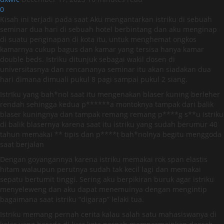
0
Kisah ini terjadi pada saat Aku mengantarkan istriku di sebuah
seminar dua hari di sebuah hotel berbintang dan aku menginap
di suatu penginapan di kota itu, untuk menghemat ongkos
kamarnya cukup bagus dan kamar yang tersisa hanya kamar
double beds. Istriku ditunjuk sebagai wakil dosen di
universitasnya dan rencananya seminar itu akan siadakan dua
hari dimana dimuali pukul 8 pagi sampai pukul 2 siang.
IstrIku yang bah*nol saat itu mengenakan blaser kuning berleher
rendah sehingga kedua p******a montoknya tampak dari balik
blaser kuningnya dan tampak remang remang p****g s**u istriku
di balik blasernya karena saat itu istriku yang sudah berumur 40
tahun memakai ** tipis dan p****t bah*nolnya begitu menggoda
saat berjalan
Dengan goyangannya karena istriku memakai rok span elastis
hitam walaupun perutnya sudah tak kecil lagi dan memakai
sepatu bertumit tinggi. Sering aku berpikiran buruk agar istriku
menyeleweng dan aku dapat menemuinya dengan mengintip
bagaimana saat istriku “digarap” lelaki tua.
Istriku memang pernah cerita kalau salah satu mahasiswanya di