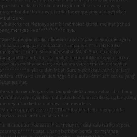
span hitam elastis istriku dan begitu melihat sesuatu yang
merambat dip*ha kirinya, istriku langsung lunglai dipelukkan
Mbah Suro.
“Lihat Jeng Yati,”katanya sambil memaksa istriku melihat benda
yang merayap ke s**********n nya.
“Glek” kudengar istriku menelan ludah “Apaa ini yang merayaap
mbaaaah jangaaan ?.mbaaaah ? ampuuun ? ” rintih istriku
menghiba. ” rintih istriku menghiba. Mbah Suro bukannya
mengambil benda itu, tapi malah menundukkan kepala istriku
agar bisa melihat sedang apa benda yang semakin mendekati
s**********n istriku dan Mbah Suro meyingkap cel*na d*lam
sutera istriku ke kanan sehingga bulu bulu kem*luan istriku yang
lebat terlihat.
Benda itu mendengus dan tampak olehku asap seluar dari liang
berbibirnya menyembur bulu bulu kemluan istriku yang langsung
memejamkan kedua matanya dan mendesis
“Mmmmpppppfffzzzzzz ??.” Tiba ?tiba benda itu mematuk ke
bagian atas kem*luan istriku dan
“Itiiiilkuuuuuu mbaaaaaah ?..”meluncur kata kata istriku seperti
seorang p*****r saat lubang berbibir benda itu melahap