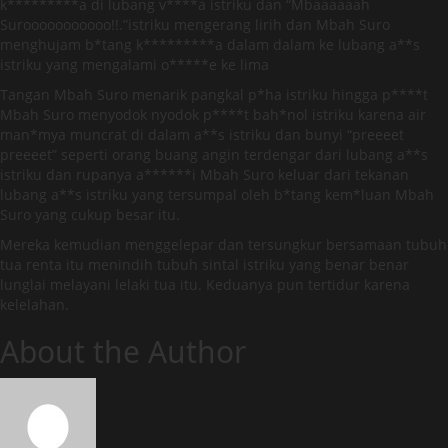
k*********a di lubang v****a istriku dan “Mbaaaaaah
Surooooooooooo!!.”istriku mengerang lirih dan Mbah Suro
menghujam b*tang k*********a dalam dalam ke lubang a**s
istriku yang mengalami o*****e ke lima
Tangan Mbah Suro menarik pangkal p*ha istriku hingga p****t
Mbah Suro menyodok nyodok p****t bah*nol istriku karena air
man*mya muncrat di dalam a**s istriku dan bunyi “preeeet
preeeet” seperti orang buang angin terdengar dari lubang a**s
istriku dan rupanya a******i Mbah Suro keluar dari tekanan
lubang a**s istriku yang tersumpal oleh b*tang kem*luan Mbah
Suro yang cukup besar itu.
Mereka kemudian menggelepar dan tersungkur bersamaan tubuh
tua renta itu menindih tubuh sintal istriku yang benar benar
lunglai melayani lelaki tua itu. Keduanya pun tertidur karena
kelelahan.
About the Author