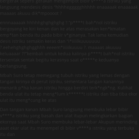
bergerak seperti gerakan mengempot bibir v****a istriku yang
langsung mendesis desis “hhhheggggghhhhh enaaaaak enaaaaak
maaaas akuuu dik*mpoooot ?
ennnaaaaak hhhhhghghghghg ?.”p****t bah*nol istriku
bergoyang ke kiri kenan dan ke atas merasakan ken*kmatan
emp*tan benda itu pada bibir v*ginanya. Tak lama kemudian
desis istriku semakin keras dan “i*iiiilkuuuuuuu
?.eehehghghghgghhh eeeem*iiiiikuuuu ?. maaaas akuuuu
keluaaaar ??”kembali untuk kedua kalinya p****t bah*nol istriku
tersentak sentak begitu kerasnya saat o*****e keduanya
berlangsung.
Mbah Suro tetap memegang tubuh istriku yang lemas dengan
tangan kirinya di perut istriku, sementara tangan kanannya
menarik p*ha kanan istriku hingga berdiri terk*ngk*ng. Kulihat
benda ulat itu tetap meng*lum k******t istriku dan tiba tiba ekor
ulat itu meng*cung ke atas
Dan tangan kanan Mbah Suro langsung membuka lebar bibir
v****a istriku yang basah dan ulat itupun melingkarkan bagian
ekornya saat Mbah Suro membuka lebar-lebar Akupun merinding
aaat ekar ulat itu menempel di bibir v****a istriku yang terbuka
itu dan