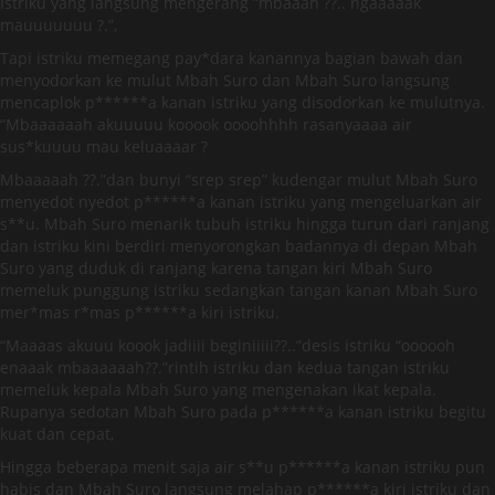
Istriku yang langsung mengerang “mbaaah ??.. ngaaaaak
mauuuuuuu ?.”,
Tapi istriku memegang pay*dara kanannya bagian bawah dan
menyodorkan ke mulut Mbah Suro dan Mbah Suro langsung
mencaplok p******a kanan istriku yang disodorkan ke mulutnya.
“Mbaaaaaah akuuuuu kooook oooohhhh rasanyaaaa air
sus*kuuuu mau keluaaaar ?
Mbaaaaah ??.”dan bunyi “srep srep” kudengar mulut Mbah Suro
menyedot nyedot p******a kanan istriku yang mengeluarkan air
s**u. Mbah Suro menarik tubuh istriku hingga turun dari ranjang
dan istriku kini berdiri menyorongkan badannya di depan Mbah
Suro yang duduk di ranjang karena tangan kiri Mbah Suro
memeluk punggung istriku sedangkan tangan kanan Mbah Suro
mer*mas r*mas p******a kiri istriku.
“Maaaas akuuu koook jadiiii beginiiiii??..”desis istriku “oooooh
enaaak mbaaaaaah??.”rintih istriku dan kedua tangan istriku
memeluk kepala Mbah Suro yang mengenakan ikat kepala.
Rupanya sedotan Mbah Suro pada p******a kanan istriku begitu
kuat dan cepat,
Hingga beberapa menit saja air s**u p******a kanan istriku pun
habis dan Mbah Suro langsung melahap p******a kiri istriku dan