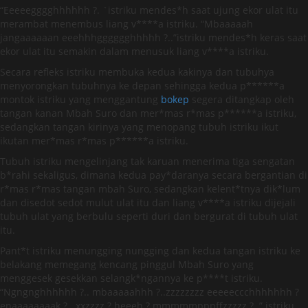
“Eeeeegggghhhhhh ?. `istriku mendes*h saat ujung ekor ulat itu
merambat menembus liang v****a istriku. “Mbaaaaah
jangaaaaaan eeehhhgggggghhhhh ?..”istriku mendes*h keras saat
ekor ulat itu semakin dalam menusuk liang v****a istriku.
Secara refleks istriku membuka kedua kakinya dan tubuhya
menyorongkan tubuhnya ke depan sehingga kedua p******a
montok istriku yang menggantung
bokep
segera ditangkap oleh
tangan kanan Mbah Suro dan mer*mas r*mas p******a istriku,
sedangkan tangan kirinya yang menopang tubuh istriku ikut
ikutan mer*mas r*mas p******a istriku.
Tubuh istriku mengelinjang tak karuan menerima tiga sengatan
b*rahi sekaligus, dimana kedua pay*daranya secara bergantian di
r*mas r*mas tangan mbah Suro, sedangkan kelent*tnya dik*lum
dan disedot sedot mulut ulat itu dan liang v****a istriku dijejali
tubuh ulat yang berbulu seperti duri dan bergurat di tubuh ulat
itu.
Pant*t istriku menungging nungging dan kedua tangan istriku ke
belakang memegang kencang pinggul Mbah Suro yang
menggesek gesekkan selangk*ngannya ke p****t istriku.
“Ngngnghhhhhh ?.. mbaaaaahhh ?..zzzzzzzz eeeeeccchhhhhhh ?
enaaaaaaaak ?.. xxzzzz ? heeeh ? mmmmmpppffzzzzz ?..” istriku