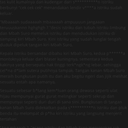
tas kulit kumalnya dan kudengar dari s**********n istriku
berbunyi “cek cek cek” menandakan lendir v****a istriku sudah
keluar.
“Mbaaaah sudaaaaah mbaaaaah ampuuuun jangaaan
teruuuskannn hghghgh ?.”desis istriku dan tubuh istriku limbung
dan Mbah Suro memeluk istriku dan mendudukan istriku di
samping kiri Mbah Suro. Kini istriku yang sudah lunglai tengah
duduk dipeluk tangan kiri Mbah Suro,
Kepala istriku bersandar dibahu kiri Mbah Suro, kedua p******a
montoknya keluar dari blaser kuningnya, sementara kedua
kakinya yang bersepatu hak tinggi terk*ngk*ng lebar, sehingga
cel*na d*lam sutera putihnya tampak. Tangan kanan Mbah Suro
meraih bungkusan putih itu dan aku begitu ngeri dan jijik melihat
sesuatu entah apa namanya,
Sesuatu sebesar b*tang kem*luan orang dewasa seperti ulat
hijau mempunyai gurat gurat melingkar seperti sekrup dan
mempunyai seperti duri duri di sana sini. Bungkusan di tangan
kanan Mbah Suro didekatkan pada s**********n istriku dan pluk
benda itu melompat di p*ha kiri istriku yang langsung menjerit
tertahan
“Apa mbaaah ?..”erang istriku dan Mbah Suro menyingkap rok