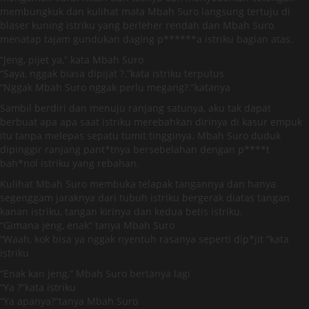
membungkuk dan kulihat mata Mbah Suro langsung tertuju di
blaser kuning istriku yang berleher rendah dan Mbah Suro
menatap tajam gundukan daging p******a istriku bagian atas.
“Jeng, pijet ya,” kata Mbah Suro
“Saya, nggak biasa dipijat ?.”kata istriku terputus
“Nggak Mbah Suro nggak perlu megang?.”katanya
Sambil berdiri dan menuju ranjang satunya, aku tak dapat
berbuat apa apa saat istriku merebahkan dirinya di kasur empuk
itu tanpa melepas sepatu tumit tingginya. Mbah Suro duduk
dipinggir ranjang pant*tnya bersebelahan dengan p****t
bah*nol istriku yang rebahan.
Kulihat Mbah Suro membuka telapak tangannya dan hanya
segenggam jaraknya dari tubuh istriku bergerak diatas tangan
kanan istriku, tangan kirinya dan kedua betis istriku.
“Gimana jeng, enak” tanya Mbah Suro
“Waah, kok bisa ya nggak nyentuh rasanya seperti dip*jit “kata
istriku
“Enak kan jeng,” Mbah Suro bertanya lagi
“Ya ?”kata istriku
“Ya apanya?”tanya Mbah Suro