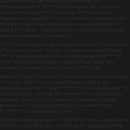
Istriku mengerang dan mengernyitkan dahinya dan
“Mmmmmpppfpff ??.” p****t istriku bergetar lagi saat ulat itu
mulai mer*ngsang k******t dan liang v****a istriku dan
“Heeeeeeccccccgggghhhh ??”istriku melenguh saat kepala jamur
b*tang kem*luan Mbah Suro perlahan tapi pasti melesak ke
lubang a**s istriku. “Amppuuuuuucccccchhhhhh ampuuuuuun
mbaaaaaah saaaakkkiiiii eeeeeeeh !!
“p****t istriku bergetar lagi, rupanya setiap Mbah Suro menekan
p*nisnya ke lubang a**s istriku, ulat yang menyumpal di liang
v****a istriku bergetar dan mulut ulat itu menyedot k******t
istriku bersaamaan sehingga b*tang kem*luan Mbah Suro
semakin lama semakin dalam di lubang a**s istriku.
Begitu b*tang kem*luan Mbah Suro masuk seluruhnya di lubang
a**s istriku, Mbah Suro pun mulai menarik kembali dan
memasukkan kembali b*tang k*********a di dalam lubang a**s
istriku dan suara “slep slep slep” semakin lama semakin cepat
terdengar dan tubuh istriku kedepan ke belakang mengikuti
genj*tan p****t Mbah Suro mengeluar masukkan b*tang
k*********a di lubang dubur istriku.
“Mbbbbbaaaaah akuuuuuu !!.” rintih istriku “Akuuuu jugaaaa jeng
Yatiiiiii !!.” erang Mbah Suro semakin cepat menggenjot b*tang