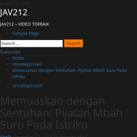
Skip
August 9, 2026
to
JAV212
content
JAV212 – VIDEO TERBAIK
Primary
Sample Page
Menu
Search
for:
Subscribe
Home
Uncategorized
Memuaskan dengan Sentuhan: Pijatan Mbah Suro Pada
Istriku
Uncategorized
Memuaskan dengan
Sentuhan: Pijatan Mbah
Suro Pada Istriku
dxwfc
December 17, 2025
16 minutes read