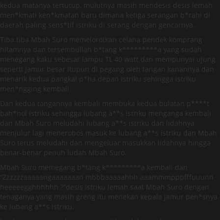
kedua matanya tertutup, mulutnya masih mendesis desis lemah
men*kmati ken*kmatan baru dimana ketiga serangan b*rahi di
daerah paling sens*tif istriku di serang dengan gencarnya.
Tiba tiba Mbah Suro memelorotkan celana pendek komprang
hitamnya dan tersembullah b*tang k*********a yang sudah
menegang kaku sebesar lampu TL 40 watt dan mempunyai ujung
seperti jamur besar itupun di pegang oleh tangan kanannya dan
menarik kedua pangkal p*ha depan istriku sehingga istriku
men*ngging kembali
Dan kedua tangannya kembali membuka kedua bulatan p****t
bah*nol istriku sehingga lubang a**s istriku menganga kembali
dan Mbah Suro meludahi lubang a**s istriku dan lidahnya
menjulur lagi menerobos masuk ke lubang a**s istriku dan Mbah
Suro terus meludahi dan mengeluar masukkan lidahnya hingga
benar-benar penuh ludah Mbah Suro.
Mbah Suro memegang b*tang k*********a kembali dan
“Zzzzzzaaaaangaaaaaaan mbbbaaaaahhh aaammmpppfffuuunn
heeeeegghhhhhh ?”desis istriku lemah saat Mbah Suro dengan
tenaganya yang masih greng itu menekan kepala jamur pen*snya
ke lubang a**s istriku.