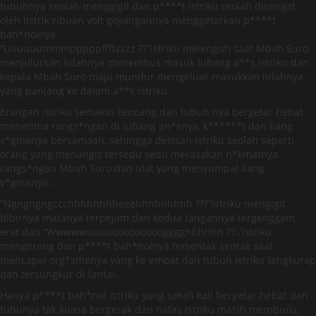
tubuhnya seolah menggigil dan p****t istriku seolah disengat
oleh listrik ribuan volt goyangannya menggetarkan p****t
bah*nolnya.
“Uuuuuummmpppppffffzzzz ??”istriku melenguh saat Mbah Suro
menjulurkan lidahnya menembus masuk lubang a**s istriku dan
kepala Mbah Suro maju mundur mengeluar masukkan lidahnya
yang panjang ke dalam a**s istriku.
Erangan istriku semakin kencang dan tubuh nya bergetar hebat
menerima rangs*ngan di lubang an*snya, k******t dan liang
v*ginanya bersamaan, sehingga desisan istriku seolah seperti
orang yang menangis tersedu sedu merasakan n*kmatnya
rangs*ngan Mbah Suro dan ulat yang menyumpal liang
v*ginanya..
“Ngngngngccchhhhhhhheeehhhhhhhhh ???”istriku mengigit
bibirnya matanya terpejam dan kedua tangannya tergenggam
erat dan “Wwwwwuuuuooooooooogggghhhhhh ??..’istriku
mengerang dan p****t bah*nolnya tersentak sentak saat
mencapai org*smenya yang ke empat dan tubuh istriku tengkurap
dan tersungkur di lantai.
Hanya p****t bah*nol istriku yang sekali kali bergetar hebat dan
tubunya tak kuasa bergerak dan nafas istriku masih memburu,