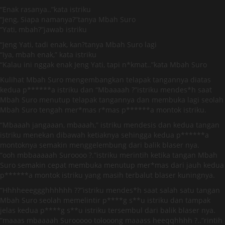
“Enak rasanya..”kata istriku
“Jeng, Siapa namanya?”tanya Mbah Suro
“Yati, mbah?”jawab istriku
“Jeng Yati, tadi enak, kan?tanya Mbah Suro lagi
“Iya, mbah enak,” kata istriku
“Kalau ini nggak enak Jeng Yati, tapi n*kmat..”kata Mbah Suro
Kulihat Mbah Suro mengembangkan telapak tangannya diatas
kedua p******a istriku dan “Mbaaaah ?”istriku mendes*h saat
Mbah Suro menutup telapak tangannya dan membuka lagi seolah
Mbah Suro tengah mer*mas r*mas p******a montok istriku.
“Mbaaah jangaaan, mbaaah,” istriku mendesis dan kedua tangan
istriku menekan dibawah ketiaknya sehingga kedua p******a
montoknya semakin menggelembung dari balik blaser nya.
“ooh mbbaaaaah Suroooo ?.”istriku merintih ketika tangan Mbah
Suro semakin cepat membuka menutup mer*mas dari jauh kedua
p******a montok istriku yang masih terbalut blaser kuningnya.
“Hhhheeeggghhhhhh ??”istriku mendes*h saat salah satu tangan
Mbah Suro seolah memelintir p****g s**u istriku dan tampak
jelas kedua p****g s**u istriku tersembul dari balik blaser nya.
“maaas mbaaaah Surooooo tolooong maaass heeqqhhhh ?..”rintih