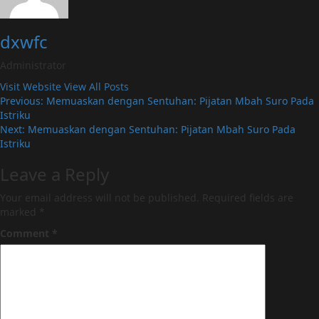
dxwfc
Administrator
Visit Website
View All Posts
Post
Previous:
Memuaskan dengan Sentuhan: Pijatan Mbah Suro Pada
Istriku
navigation
Next:
Memuaskan dengan Sentuhan: Pijatan Mbah Suro Pada
Istriku
Leave a Reply
Your email address will not be published.
Required fields are
marked
*
Comment
*