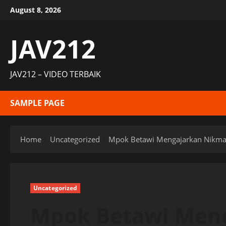
Skip
August 8, 2026
to
content
JAV212
JAV212 – VIDEO TERBAIK
SAMPLE PAGE
Home
Uncategorized
Mpok Betawi Mengajarkan Nikm
Uncategorized
Mpok Betawi Men