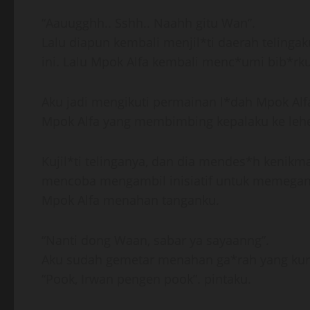
“Aauugghh.. Sshh.. Naahh gitu Wan”.
Lalu diapun kembali menjil*ti daerah teling
ini. Lalu Mpok Alfa kembali menc*umi bib*rku
Aku jadi mengikuti permainan l*dah Mpok Alf
Mpok Alfa yang membimbing kepalaku ke leher
Kujil*ti telinganya, dan dia mendes*h kenik
mencoba mengambil inisiatif untuk memegang
Mpok Alfa menahan tanganku.
“Nanti dong Waan, sabar ya sayaanng”.
Aku sudah gemetar menahan ga*rah yang kur
“Pook, Irwan pengen pook”. pintaku.