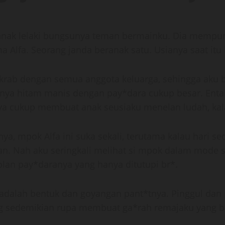
, anak lelaki bungsunya teman bermainku. Dia mempu
a Alfa. Seorang janda beranak satu. Usianya saat itu 
akrab dengan semua anggota keluarga, sehingga aku 
nya hitam manis dengan pay*dara cukup besar. Entahla
nya cukup membuat anak seusiaku menelan ludah, kal
, mpok Alfa ini suka sekali, terutama kalau hari se
 Nah aku seringkali melihat si mpok dalam mode sep
lan pay*daranya yang hanya ditutupi br*.
dalah bentuk dan goyangan pant*tnya. Pinggul dan 
ang sedemikian rupa membuat ga*rah remajaku yang b