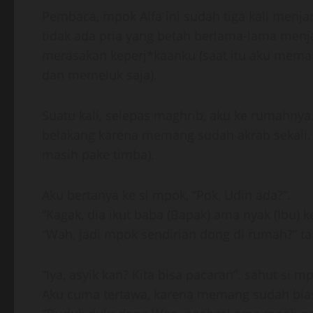
Pembaca, mpok Alfa ini sudah tiga kali men
tidak ada pria yang betah berlama-lama men
merasakan keperj*kaanku (saat itu aku mema
dan memeluk saja).
Suatu kali, selepas maghrib, aku ke rumahny
belakang karena memang sudah akrab sekali. 
masih pake timba).
Aku bertanya ke si mpok, “Pok, Udin ada?”.
“Kagak, dia ikut baba (Bapak) ama nyak (Ibu) 
“Wah, jadi mpok sendirian dong di rumah?” ta
“Iya, asyik kan? Kita bisa pacaran”. sahut si m
Aku cuma tertawa, karena memang sudah bia