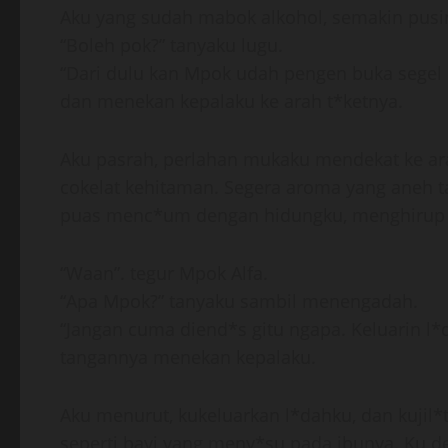
Aku yang sudah mabok alkohol, semakin pusi
“Boleh pok?” tanyaku lugu.
“Dari dulu kan Mpok udah pengen buka segel 
dan menekan kepalaku ke arah t*ketnya.
Aku pasrah, perlahan mukaku mendekat ke ara
cokelat kehitaman. Segera aroma yang aneh 
puas menc*um dengan hidungku, menghirup a
“Waan”. tegur Mpok Alfa.
“Apa Mpok?” tanyaku sambil menengadah.
“Jangan cuma diend*s gitu ngapa. Keluarin l*d
tangannya menekan kepalaku.
Aku menurut, kukeluarkan l*dahku, dan kujil*
seperti bayi yang meny*su pada ibunya. Ku 