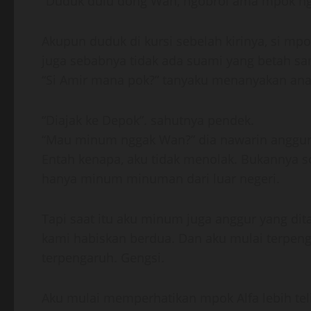
“Duduk dulu dong Wan, ngobrol ama mpok nga
Akupun duduk di kursi sebelah kirinya, si 
juga sebabnya tidak ada suami yang betah sa
“Si Amir mana pok?” tanyaku menanyakan ana
“Diajak ke Depok”. sahutnya pendek.
“Mau minum nggak Wan?” dia nawarin anggur
Entah kenapa, aku tidak menolak. Bukannya 
hanya minum minuman dari luar negeri.
Tapi saat itu aku minum juga anggur yang dit
kami habiskan berdua. Dan aku mulai terpeng
terpengaruh. Gengsi.
Aku mulai memperhatikan mpok Alfa lebih teli