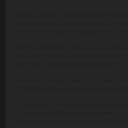
“Naah, gitu Wan. Terusin Waann. Gig*t pent*l 
Akupun menuruti permintaannya. Kugig*t pen
dari t*ketnya, wajahku ditengadahkan, lalu 
Bib*rku diem*t dan l*dahnya bermain dengan 
kurasakan. Getaran yang diberikan Mpok Alfa
jantungku. Aku terbawa ke awang-awang.
TIdak hanya itu, Mpok Alfa menjil*ti sekujur w
l*dah Mpok Alfa menyapu telingaku, bergetar 
Sambil menjil*ti telingaku, tangannya menar
“Remes-remes t*t*k Mpok dong Waann”.
Aku menurutinya, dan kudengar des*han si M