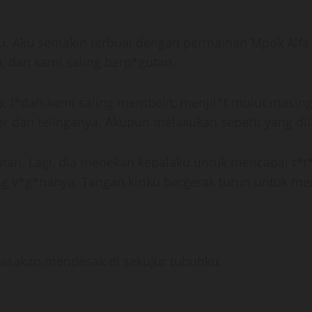
aku. Aku semakin terbuai dengan permainan Mpok Alf
, dan kami saling berp*gutan.
a, l*dah kami saling membelit, menjil*t mulut masi
 dan telinganya. Akupun melakukan seperti yang dil
matan. Lagi, dia menekan kepalaku untuk mencapai t*
 v*g*nanya. Tangan kiriku bergerak turun untuk men
asakan mendesak di sekujur tubuhku.