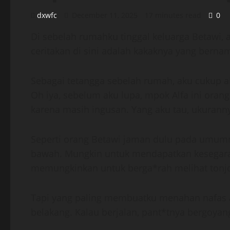
dxwfc
December 11, 2025
17 minutes read
0
Di sebelah rumahku tinggal keluarga Betawi
ceritakan di sini adalah kakaknya yang bernam
Sebagai tetangga sebelah rumah, aku cukup 
Oh iya, sebelum aku lupa, mpok Alfa ini orang
karena masih ingusan. Yang aku tau, ukuran
Seperti orang Betawi jaman dulu pada umumnya
bawah. Mungkin untuk mendapatkan kesegaran.
memungkinkan untuk berga*rah melihat tonjo
Tapi yang paling membuatku menahan nafas a
belakang. Kalau berjalan, pant*tnya bergoy