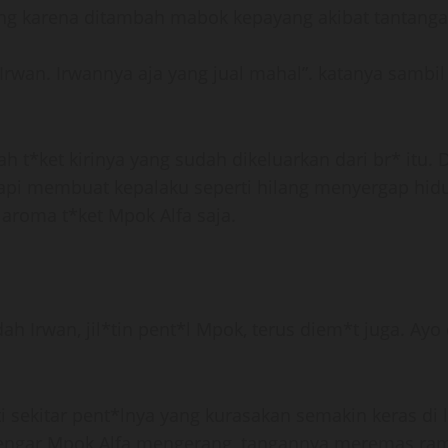
ng karena ditambah mabok kepayang akibat tantanga
Irwan. Irwannya aja yang jual mahal”. katanya samb
h t*ket kirinya yang sudah dikeluarkan dari br* itu
tapi membuat kepalaku seperti hilang menyergap h
roma t*ket Mpok Alfa saja.
ah Irwan, jil*tin pent*l Mpok, terus diem*t juga. Ay
ti sekitar pent*lnya yang kurasakan semakin keras di
dengar Mpok Alfa mengerang, tangannya meremas ram