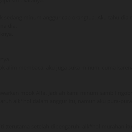
pa sih”. katanya.
mpok sedang minum anggur cap orangtua. Aku tahu di
ma dia.
knya.
nya.
sok alim membaca, aku juga suka minum, cuma karena
awarkan mpok Alfa. Jadilah kami minum sambil ngobro
aruh alk*hol dalam anggur itu, namun aku pura-pura
ti (terutama setelah dipengaruhi alk*hol murahan itu