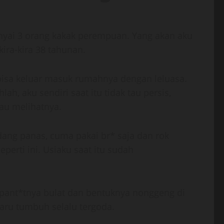
nyai 3 orang kakak perempuan. Yang akan aku
kira-kira 38 tahunan.
bisa keluar masuk rumahnya dengan leluasa.
h, aku sendiri saat itu tidak tau persis,
au melihatnya.
dang panas, cuma pakai br* saja dan rok
erti ini. Usiaku saat itu sudah
pant*tnya bulat dan bentuknya nonggeng di
aru tumbuh selalu tergoda.