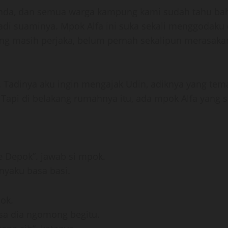
janda, dan semua warga kampung kami sudah tahu ba
jadi suaminya. Mpok Alfa ini suka sekali menggodak
ng masih perjaka, belum pernah sekalipun merasak
a. Tadinya aku ingin mengajak Udin, adiknya yang te
Tapi di belakang rumahnya itu, ada mpok Alfa yang 
ke Depok”. jawab si mpok.
nyaku basa basi.
pok.
sa dia ngomong begitu.