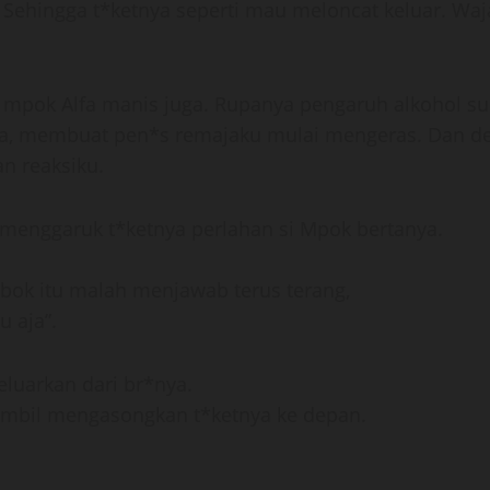
. Sehingga t*ketnya seperti mau meloncat keluar. Wa
 mpok Alfa manis juga. Rupanya pengaruh alkohol s
a, membuat pen*s remajaku mulai mengeras. Dan d
n reaksiku.
 menggaruk t*ketnya perlahan si Mpok bertanya.
bok itu malah menjawab terus terang,
u aja”.
eluarkan dari br*nya.
sambil mengasongkan t*ketnya ke depan.