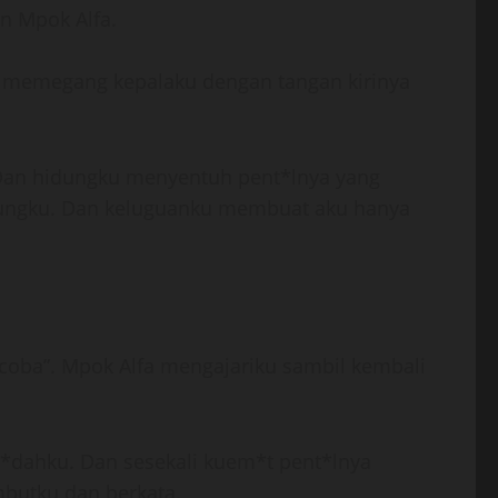
n Mpok Alfa.
il memegang kepalaku dengan tangan kirinya
. Dan hidungku menyentuh pent*lnya yang
idungku. Dan keluguanku membuat aku hanya
o coba”. Mpok Alfa mengajariku sambil kembali
 l*dahku. Dan sesekali kuem*t pent*lnya
butku dan berkata.