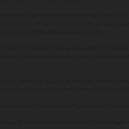
Mpok Wan, tapi jangan kenceng gig*tnya, pelan aja”. 
t*lnya pelan, er*ngan dan des*hannya semakin kera
dia menc*um bib*rku dengan penuh ga*rah.
lincahnya di dalam mulutku. Aku terpesona dengan 
 melalui l*dahnya menjalar dari sekujur bib*rku sam
ajahku, dari mulai daguku, ke hidungku, mataku semua 
rasanya seluruh tubuhku merasakan s*nsasi yang Mpo
ik tanganku dan dibawanya ke t*ketnya, sambil membi
pok yang membuatku semakin berga*rah, sehingga r