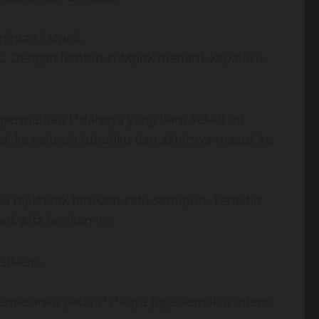
pinta si Mpok.
s. Dengan lembut si Mpok menarik kepalaku
permainan l*dahnya yang baru sekali ini
pai ke seluruh tubuhku dan akhirnya masuk ke
dijil*t tak terlewat satu sentipun. Terakhir
k Alfa berikan ini.
sikkan,
emasanku pada t*t*knya juga semakin intens.