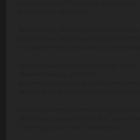
hanya ditutupi br* hitam yang agak kekecilan
kulitnya hitam tapi mulus.
Baru sekarang aku menyadari bahwa ternyata
diperhatikan si Mpok membusungkan d*d*ny
menggaruk t*ket kirinya sambil memperhatika
Tentu saja aku belingsatan dibuatnya. Sambil
“Wan kok bengong gitu sih?”
Bukannya kaget, aku yang sudah setengah ma
“Abis t*t*k Mpok gede banget, bikin saya n*ps
Eh, dia malah merogoh t*ket kirinya, terus dik
“Kalo n*psu, pegang aja Wan. Nih”, katanya 
“Diem*t juga boleh Wan”. tambahnya.