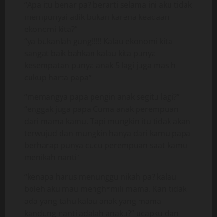
“Apa itu benar pa? berarti selama ini aku tidak
mempunyai adik bukan karena keadaan
ekonomi kita?”
“ya bukanlah gung!!!!! Kalau ekonomi kita
sangat baik bahkan kalau kita punya
kesempatan punya anak 5 lagi juga masih
cukup harta papa”
“memangya papa pengin anak segitu lagi?”
“enggak juga papa Cuma anak perempuan
dari mama kamu. Tapi mungkin itu tidak akan
terwujud dan mungkin hanya dari kamu papa
berharap punya cucu perempuan saat kamu
menikah nanti”
“kenapa harus menunggu nikah pa? kalau
boleh aku mau mengh*mili mama. Kan tidak
ada yang tahu kalau anak yang mama
kandung nanti adalah anaku?” ucapku dan