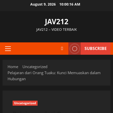
Skip
August 9, 2026
10:00:17 AM
to
content
JAV212
JAV212 – VIDEO TERBAIK
SUBSCRIBE
Primary
Menu
Home
Uncategorized
Pelajaran dari Orang Tuaku: Kunci Memuaskan dalam
Hubungan
Uncategorized