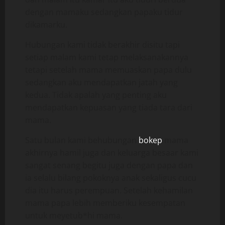
dengan mamaku sedangkan papaku tidur
dikamarku.
Hubungan kami tidak berakhir disitu tapi
setiap malam kami tetap melaksanakannya
tetapi setelah mama memuaskan papa dulu
sedangkan aku mendapatkan jatah yang
kedua. Tidak apalah yang penting aku
mendapatkan kepuasan yang tiada tara dari
mama.
Satu bulan kami behubungan
bokep
mama
akhirnya hamil juga dan keluarga besaar kami
sangat senang begitu juga dengan papa dan
ia selalu bilang pokoknya anak sekaligus cucu
dia itu harus perempuan. Setelah kehamilan
mama papa lebih memberiku kesempatan
untuk meyetub*hi mama.