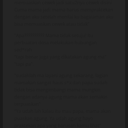
memuaskan cewek jadi satu2nya cewek disini
Cuma mama jadi mama harus mempraktekan
dengan aku setelah menilai ku bagaiaman aku
bisa memuaskan cewek atau tidak”
“Apa?????????? Mama tidak setuju! Itu
perbuatan dosa melakukan hubungan
sed*rah
“tapi benar juga yang dikatakan agung ma”
“tapi pa”.
“sudahlah ma layani agung sekarang, lagian
mamakan sangat haus s*x dan papa sudah
tidak bisa mengimbangi mama mungkin
dengan adanya agung mama akan semakin
terpuaskan”
“Ya udah lah kalau itu mau papa, mama akan
puaskan agung. Ya udah agung hayo
praktekan apa yang barusan kamu lihat”