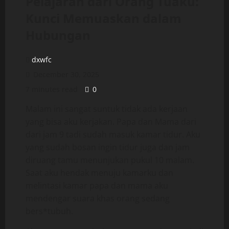
Pelajaran dari Orang Tuaku:
Kunci Memuaskan dalam
Hubungan
dxwfc
December 30, 2025
7 minutes read
0
Malam ini sangat suntuk tidak ada kerjaan
yang bisa aku kerjakan. Papa dan Mama dari
dari jam 9 tadi sudah masuk kamar tidur. Aku
yang sudah bosan ingin tidur juga dan jam
diruang tamu menunjukan pukul 10 malam.
Saat aku hendak menuju kamarku dan
melintasi kamar papa dan mama aku
mendengar suara khas orang sedang
bers*tubuh.