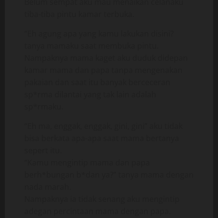
Belum sempat aku mau menaikan celanaku
tiba-tiba pintu kamar terbuka.
“Eh agung apa yang kamu lakukan disini?
tanya mamaku saat membuka pintu.
Nampaknya mama kaget aku duduk didepan
kamar mama dan papa tanpa mengenakan
pakaian dan saat itu banyak berceceran
sp*rma dilantai yang tak lain adalah
sp*rmaku.
“Eh ma, enggak, enggak, gini, gini” aku tidak
bisa berkata apa-apa saat mama bertanya
sepert itu.
“Kamu mengintip mama dan papa
berh*bungan b*dan ya?” tanya mama dengan
nada marah.
Nampaknya ia tidak senang aku mengintip
adegan percintaan mama dengan papa.