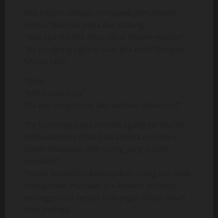
Aku belum sempat menjawab pertanyaan
mama tiba-tiba papa ikut datang.
“Ada apa ma kok ribut-ribut malam-malam?”
“ini pa agung ngintip saat kita berh*bungan
b*dan tadi”,
“Ooo..
“Kok Cuma o pa”
“Ya apa yang harus aku katakan selain itu?”
“Ya harusnya papa marahi agung karena itu
perbuatannya tidak baik karena ini hanya
boleh dilakukan oleh orang yang sudah
menikah”,
“itulah kesalahan kebanyakan orang tua tidak
mengjarkan masalah s*x kepada anaknya
sehingga bisa terjadi hubungan diluar nikah
oleh mereka”.