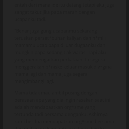
entah dari mana ide itu datang tetapi aku juga
sangat takut jika papa marah dengan
ucapanku tadi.
“Benar juga gung ucapanmu sekarang
teruskan perset*buhan kaliyan dan h*mili
mamamu ucap papa diluar dugaanku dan
mungkin papa sedang tiak waras. Tapi aku
yang mendengarkan perkataan itu segera
menggerakan p*niske keluar masuk div*gina
mama lagi dan mama juga segera
mengimbangi lagi.
Mama tidak mau ambil pusing dengan
perasaan apa yang dia ingin rasakan saat ini
adalah mendapaatkan org*sme yang
tertunda tadi bersama denganku. Akhirnya
kami berdua mendapatkan org*sme bersama
dan malam itu kamar itu aku tiduri berdua