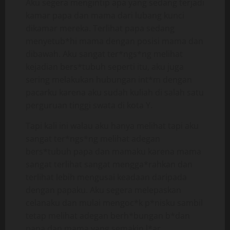
Aku segera mengintip apa yang sedang terjadi
kamar papa dan mama dari lubang kunci
dikamar mereka. Terlihat papa sedang
menyetub*hi mama dengan posisi mama dan
dibawah. Aku sangat ter*ngs*ng melihat
kejadian bers*tubuh seperti itu, aku juga
sering melakukan hubungan int*m dengan
pacarku karena aku sudah kuliah di salah satu
perguruan tinggi swata di kota Y.
Tapi kali ini walau aku hanya melihat tapi aku
sangat ter*ngs*ng melihat adegan
bers*tubuh papa dan mamaku karena mama
sangat terlihat sangat mengga*rahkan dan
terlihat lebih mengusai keadaan daripada
dengan papaku. Aku segera melepaskan
celanaku dan mulai mengoc*k p*nisku sambil
tetap melihat adegan berh*bungan b*dan
papa dan mama yang semakin l*ar.