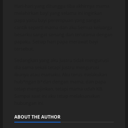
Hari-hari yang ditunggu tiba akhirnya mama
melahirkan bayi yang selama ini inginkan
papa yaitu bayi perempuan yang sangat
cantik seperti mama dan aku.Semua keluarga
besarku sangat senang dan terutama dengan
papaku. Setiap hari papa merawat bayi
tersebut,
Sedangkan yang aku justru tidak mengurusi
dia sama sekali tetapi justru mengurusi
ibunya atau mamaku. Aku terus melakukan
hub*ngan b*dan dengan mama, dan papa
tetap mengijinkan, tetapi mama udah KB.
Sampai saat ini aku tetap melaksanakan
hubungan ini.
ABOUT THE AUTHOR