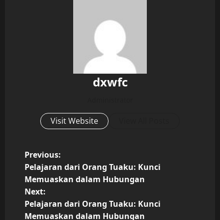
dxwfc
Administrator
Visit Website
View All Posts
P
Previous:
Pelajaran dari Orang Tuaku: Kunci
o
Memuaskan dalam Hubungan
Next:
s
Pelajaran dari Orang Tuaku: Kunci
Memuaskan dalam Hubungan