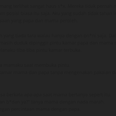
ang terlihat sangat haus s*x. Mereka tidak pernah
 posisi biasa itu saja. Aku yang sudah tidak tahan
saan yang papa dan mama peroleh.
an yang tiada tara walau hanya dengan on*ni saja. D
 masih duduk dipinggir pintu kamar papa dan mama s
naku tiba-tiba pintu kamar terbuka.
nya mamaku saat membuka pintu.
mar mama dan papa tanpa mengenakan pakaian dan s
bisa berkata apa-apa saat mama bertanya sepert itu.
n b*dan ya?” tanya mama dengan nada marah.
degan percintaan mama dengan papa.