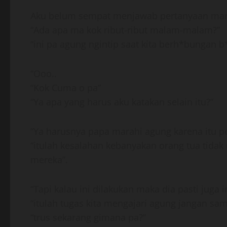
Aku belum sempat menjawab pertanyaan mama 
“Ada apa ma kok ribut-ribut malam-malam?”
“ini pa agung ngintip saat kita berh*bungan b
“Ooo..
“Kok Cuma o pa”
“Ya apa yang harus aku katakan selain itu?”
“Ya harusnya papa marahi agung karena itu pe
“itulah kesalahan kebanyakan orang tua tidak
mereka”.
“Tapi kalau ini dilakukan maka dia pasti juga
“itulah tugas kita mengajari agung jangan s
“trus sekarang gimana pa?”