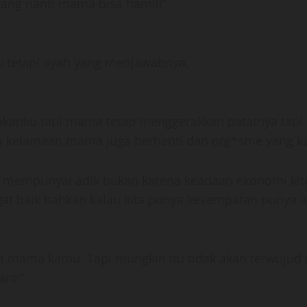
ayang nanti mama bisa hamil!”
tetapi ayah yang menjawabnya,
kanku tapi mama tetap menggerakkan patatnya tapi d
ma kelamaan mama juga berhenti dan org*sme yang ka
dak mempunyai adik bukan karena keadaan ekonomi kit
ngat baik bahkan kalau kita punya kesempatan punya a
 mama kamu. Tapi mungkin itu tidak akan terwujud
nti”