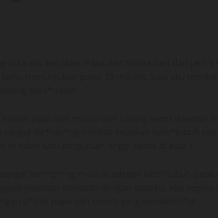
ng bisa aku kerjakan. Papa dan Mama dari dari jam 9
ng tamu menunjukan pukul 10 malam. Saat aku henda
sedang bers*tubuh.
di kamar papa dan mama dari lubang kunci dikamar m
angat ter*ngs*ng melihat kejadian bers*tubuh seper
di salah satu perguruan tinggi swata di kota Y.
aku sangat ter*ngs*ng melihat adegan bers*tubuh pap
ngusai keadaan daripada dengan papaku. Aku seger
ungan b*dan papa dan mama yang semakin l*ar.