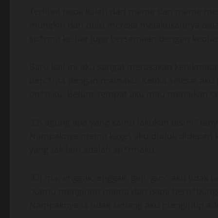
Terlihat papa kalah dari mama dan mama mem
mungkin dari dulu mereka melakukannya dalam
sp*rma keluar juga bersamaan dengan kepua
Baru kali ini aku sangat merasakan kenikmat
berc*nta dengan mamaku. Ketika selesai aku
on*niku. Belum sempat aku mau menaikan cela
“Eh agung apa yang kamu lakukan disini? ta
Nampaknya mama kaget aku duduk didepan ka
yang tak lain adalah sp*rmaku.
“Eh ma, enggak, enggak, gini, gini” aku tidak 
“Kamu mengintip mama dan papa berh*bunga
Nampaknya ia tidak senang aku mengintip a