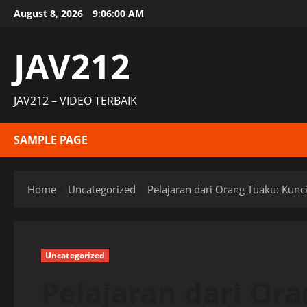
Skip
August 8, 2026
9:06:01 AM
to
content
JAV212
JAV212 – VIDEO TERBAIK
SAMPLE PAGE
Home
Uncategorized
Pelajaran dari Orang Tuaku: Ku
Uncategorized
Pelajaran dari O