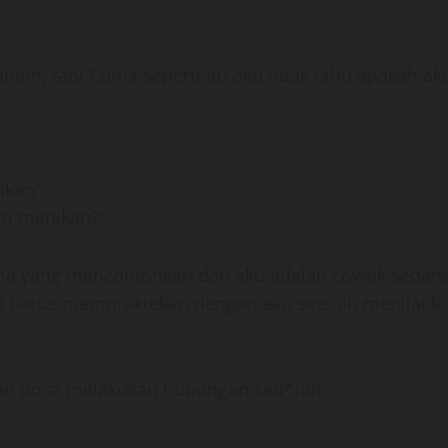
a
difilm, tapi Cuma seperti itu aku tidak tahu apakah 
hkan”,
um menikah?”
a yang mencontohkan dan aku adalah cowok sedang
 harus mempraktekan dengan aku setelah menilai k
atan dosa melakukan hubungan sed*rah