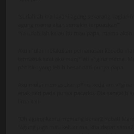
“sudahlah ma layani agung sekarang, lagia
agung mama akan semakin terpuaskan”
“Ya udah lah kalau itu mau papa, mama akan
Aku mulai melakukan pemanasan kepada mam
termasuk saat aku menj*lati v*gina mama. M
p*nisku yang lebih besar dari punya papa.
Aku mulai memasukan p*nis kedalam v*gina 
enak dari pada punya pacarku. Dia sangat bi
lima kali.
“Oh agung kamu memang benar2 hebat! Mama 
“Agung juga mau keluar ma, kita dapat sama2