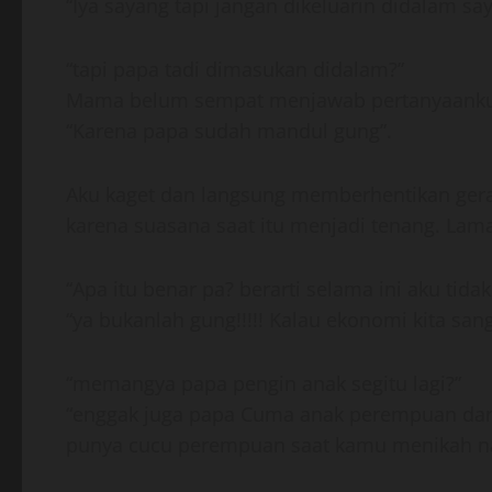
“Iya sayang tapi jangan dikeluarin didalam s
“tapi papa tadi dimasukan didalam?”
Mama belum sempat menjawab pertanyaanku 
“Karena papa sudah mandul gung”.
Aku kaget dan langsung memberhentikan gera
karena suasana saat itu menjadi tenang. La
“Apa itu benar pa? berarti selama ini aku ti
“ya bukanlah gung!!!!! Kalau ekonomi kita sa
“memangya papa pengin anak segitu lagi?”
“enggak juga papa Cuma anak perempuan dari
punya cucu perempuan saat kamu menikah na