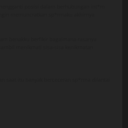
 mengganti posisi dalam berhubungan int*m
 ingin memuncratkan sp*rmaku akhirnya
alam benakku berfikir bagaimana rasanya
ambil menikmati sisa-sisa kenikmatan
aat itu banyak berceceran sp*rma dilantai