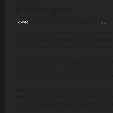
Hubungan
dxwfc
December 30, 2025
7 minutes read
0
Malam ini sangat suntuk tidak ada kerjaan ya
sudah bosan ingin tidur juga dan jam dirua
dan mama aku mendengar suara khas orang 
Aku segera mengintip apa yang sedang terja
mama dengan posisi mama dan dibawah. Aku s
int*m dengan pacarku karena aku sudah kuliah 
Tapi kali ini walau aku hanya melihat tapi 
sangat mengga*rahkan dan terlihat lebih me
p*nisku sambil tetap melihat adegan berh*b