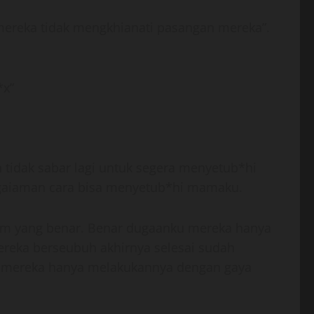
mereka tidak mengkhianati pasangan mereka”.
*x”
tidak sabar lagi untuk segera menyetub*hi
gaiaman cara bisa menyetub*hi mamaku.
m yang benar. Benar dugaanku mereka hanya
reka berseubuh akhirnya selesai sudah
 mereka hanya melakukannya dengan gaya