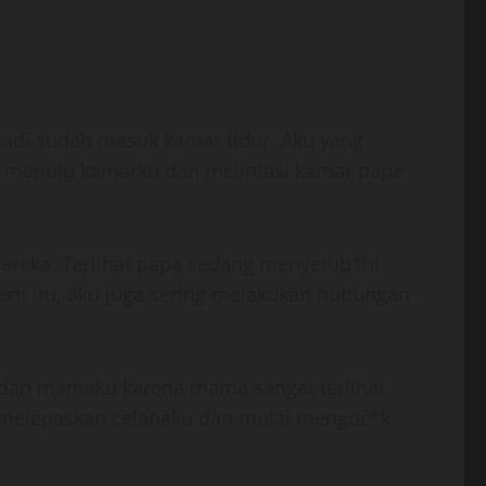
 tadi sudah masuk kamar tidur. Aku yang
k menuju kamarku dan melintasi kamar papa
ereka. Terlihat papa sedang menyetub*hi
ti itu, aku juga sering melakukan hubungan
a dan mamaku karena mama sangat terlihat
a melepaskan celanaku dan mulai mengoc*k