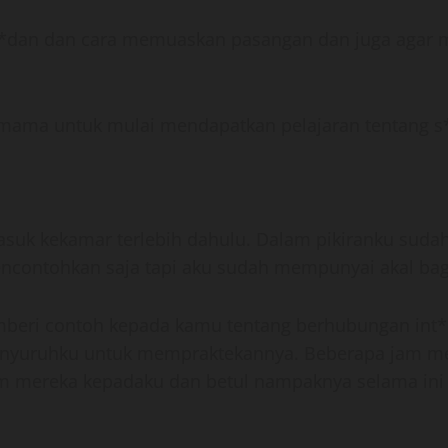
 b*dan dan cara memuaskan pasangan dan juga agar 
mama untuk mulai mendapatkan pelajaran tentang s
uk kekamar terlebih dahulu. Dalam pikiranku sudah 
contohkan saja tapi aku sudah mempunyai akal ba
beri contoh kepada kamu tentang berhubungan int*
enyuruhku untuk mempraktekannya. Beberapa jam me
m mereka kepadaku dan betul nampaknya selama ini