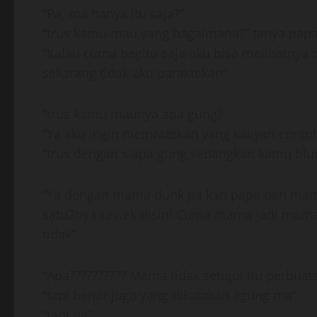
“Pa, ma hanya itu saja?”
“trus kamu mau yang bagaimana?” tanya pap
“Kalau cuma begitu saja aku bisa melihatnya 
sekarang tidak aku paraktekan”
“trus kamu maunya apa gung?
“Ya aku ingin memratekan yang kaliyan conto
“trus dengan siapa gung sedangkan kamu bl
“Ya dengan mama dunk pa kan papa dan mam
satu2nya cewek disini Cuma mama jadi mama
tidak”
“Apa?????????? Mama tidak setuju! Itu perbu
“tapi benar juga yang dikatakan agung ma”
“tapi pa”.