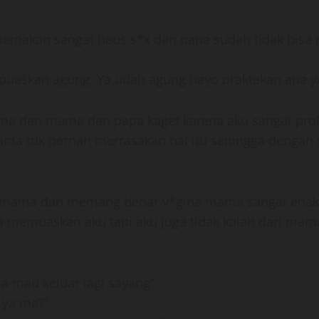
n mamakan sangat haus s*x dan papa sudah tidak b
 puaskan agung. Ya udah agung hayo praktekan apa y
a dan mama dan papa kaget karena aku sangat pro
ama tdk pernah merrasakan hal itu sehingga dengan 
mama dan memang benar v*gina mama sangat enak wa
sa memuaskan aku tapi aku juga tidak kalah dari ma
mau keluar lagi sayang”
 ya ma?”