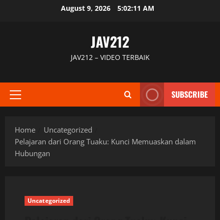
Skip
August 9, 2026
5:02:11 AM
to
content
JAV212
JAV212 – VIDEO TERBAIK
SUBSCRIBE
Primary
Menu
Home
Uncategorized
Pelajaran dari Orang Tuaku: Kunci Memuaskan dalam
Hubungan
Uncategorized