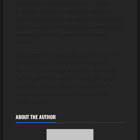
melahirkan bayi yang selama ini inginkan
papa yaitu bayi perempuan yang sangat
cantik seperti mama dan aku.Semua keluarga
besarku sangat senang dan terutama dengan
papaku. Setiap hari papa merawat bayi
tersebut,
Sedangkan yang aku justru tidak mengurusi
dia sama sekali tetapi justru mengurusi
ibunya atau mamaku. Aku terus melakukan
hub*ngan b*dan dengan mama, dan papa
tetap mengijinkan, tetapi mama udah KB.
Sampai saat ini aku tetap melaksanakan
hubungan ini.
ABOUT THE AUTHOR