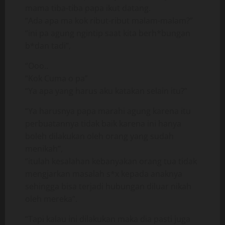
mama tiba-tiba papa ikut datang.
“Ada apa ma kok ribut-ribut malam-malam?”
“ini pa agung ngintip saat kita berh*bungan
b*dan tadi”,
“Ooo..
“Kok Cuma o pa”
“Ya apa yang harus aku katakan selain itu?”
“Ya harusnya papa marahi agung karena itu
perbuatannya tidak baik karena ini hanya
boleh dilakukan oleh orang yang sudah
menikah”,
“itulah kesalahan kebanyakan orang tua tidak
mengjarkan masalah s*x kepada anaknya
sehingga bisa terjadi hubungan diluar nikah
oleh mereka”.
“Tapi kalau ini dilakukan maka dia pasti juga