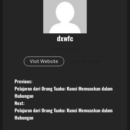
dxwfc
Administrator
Visit Website
View All Posts
P
Previous:
Pelajaran dari Orang Tuaku: Kunci Memuaskan dalam
o
Hubungan
Next:
s
Pelajaran dari Orang Tuaku: Kunci Memuaskan dalam
t
Hubungan