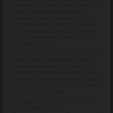
mama dan mama dan papa kaget karena aku
sangat profesional dalam melakukan
pemanasan termasuk saat aku menj*lati
v*gina mama. Mama tdk pernah merrasakan
hal itu sehingga dengan sangat ter*ngs*ng
untuk segera merasakn p*nisku yang lebih
besar dari punya papa.
Aku mulai memasukan p*nis kedalam v*gina
mama dan memang benar v*gina mama
sangat enak walau sudah melahirkan satu
anak tapi lebih enak dari pada punya pacarku.
Dia sangat bisa memuaskan aku tapi aku juga
tidak kalah dari mama sehingga mama sudah
org*sme lebih dari lima kali.
“Oh agung kamu memang benar2 hebat!
Mama mau keluar lagi sayang”