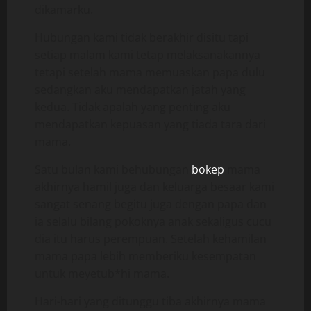
dikamarku.
Hubungan kami tidak berakhir disitu tapi
setiap malam kami tetap melaksanakannya
tetapi setelah mama memuaskan papa dulu
sedangkan aku mendapatkan jatah yang
kedua. Tidak apalah yang penting aku
mendapatkan kepuasan yang tiada tara dari
mama.
Satu bulan kami behubungan
bokep
mama
akhirnya hamil juga dan keluarga besaar kami
sangat senang begitu juga dengan papa dan
ia selalu bilang pokoknya anak sekaligus cucu
dia itu harus perempuan. Setelah kehamilan
mama papa lebih memberiku kesempatan
untuk meyetub*hi mama.
Hari-hari yang ditunggu tiba akhirnya mama