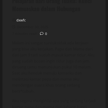
Pelajaran dari Orang Tuaku: Kunci
Memuaskan dalam Hubungan
dxwfc
December 30, 2025
7 minutes read
0
Malam ini sangat suntuk tidak ada kerjaan
yang bisa aku kerjakan. Papa dan Mama dari
dari jam 9 tadi sudah masuk kamar tidur. Aku
yang sudah bosan ingin tidur juga dan jam
diruang tamu menunjukan pukul 10 malam.
Saat aku hendak menuju kamarku dan
melintasi kamar papa dan mama aku
mendengar suara khas orang sedang
bers*tubuh.
Aku segera mengintip apa yang sedang terjadi
kamar papa dan mama dari lubang kunci