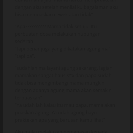
dengan aku setelah menilai ku bagaiaman aku
bisa memuaskan cewek atau tidak”
“Apa?????????? Mama tidak setuju! Itu
perbuatan dosa melakukan hubungan
sed*rah
“tapi benar juga yang dikatakan agung ma”
“tapi pa”.
“sudahlah ma layani agung sekarang, lagian
mamakan sangat haus s*x dan papa sudah
tidak bisa mengimbangi mama mungkin
dengan adanya agung mama akan semakin
terpuaskan”
“Ya udah lah kalau itu mau papa, mama akan
puaskan agung. Ya udah agung hayo
praktekan apa yang barusan kamu lihat”
Aku mulai melakukan pemanasan kepada