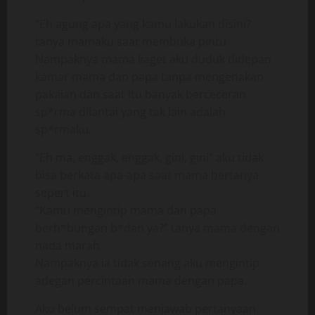
“Eh agung apa yang kamu lakukan disini?
tanya mamaku saat membuka pintu.
Nampaknya mama kaget aku duduk didepan
kamar mama dan papa tanpa mengenakan
pakaian dan saat itu banyak berceceran
sp*rma dilantai yang tak lain adalah
sp*rmaku.
“Eh ma, enggak, enggak, gini, gini” aku tidak
bisa berkata apa-apa saat mama bertanya
sepert itu.
“Kamu mengintip mama dan papa
berh*bungan b*dan ya?” tanya mama dengan
nada marah.
Nampaknya ia tidak senang aku mengintip
adegan percintaan mama dengan papa.
Aku belum sempat menjawab pertanyaan