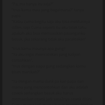
“Pa, ma hanya itu saja?”
“trus kamu mau yang bagaimana?” tanya
papa
“Kalau cuma begitu saja aku bisa melihatnya
difilm, tapi Cuma seperti itu aku tidak tahu
apakah aku bisa memuaskan pasanganku
besuk, jika sekarang tidak aku paraktekan”
“trus kamu maunya apa gung?
“Ya aku ingin memratekan yang kaliyan
contohkan”,
“trus dengan siapa gung sedangkan kamu
blum menikah?”
“Ya dengan mama dunk pa kan papa dan
mama yang mencontohkan dan aku adalah
cowok sedangkan besuk aku harus
memuaskan cewek jadi satu2nya cewek disini
Cuma mama jadi mama harus mempraktekan