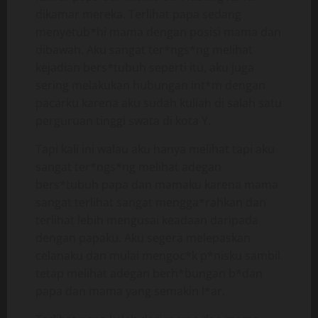
dikamar mereka. Terlihat papa sedang
menyetub*hi mama dengan posisi mama dan
dibawah. Aku sangat ter*ngs*ng melihat
kejadian bers*tubuh seperti itu, aku juga
sering melakukan hubungan int*m dengan
pacarku karena aku sudah kuliah di salah satu
perguruan tinggi swata di kota Y.
Tapi kali ini walau aku hanya melihat tapi aku
sangat ter*ngs*ng melihat adegan
bers*tubuh papa dan mamaku karena mama
sangat terlihat sangat mengga*rahkan dan
terlihat lebih mengusai keadaan daripada
dengan papaku. Aku segera melepaskan
celanaku dan mulai mengoc*k p*nisku sambil
tetap melihat adegan berh*bungan b*dan
papa dan mama yang semakin l*ar.