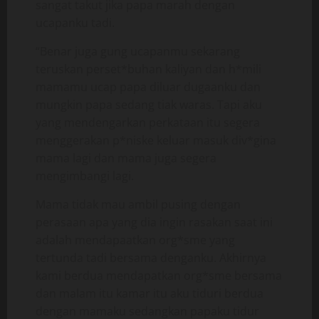
sangat takut jika papa marah dengan
ucapanku tadi.
“Benar juga gung ucapanmu sekarang
teruskan perset*buhan kaliyan dan h*mili
mamamu ucap papa diluar dugaanku dan
mungkin papa sedang tiak waras. Tapi aku
yang mendengarkan perkataan itu segera
menggerakan p*niske keluar masuk div*gina
mama lagi dan mama juga segera
mengimbangi lagi.
Mama tidak mau ambil pusing dengan
perasaan apa yang dia ingin rasakan saat ini
adalah mendapaatkan org*sme yang
tertunda tadi bersama denganku. Akhirnya
kami berdua mendapatkan org*sme bersama
dan malam itu kamar itu aku tiduri berdua
dengan mamaku sedangkan papaku tidur