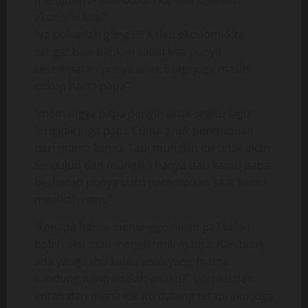
mempunyai adik bukan karena keadaan
ekonomi kita?”
“ya bukanlah gung!!!!! Kalau ekonomi kita
sangat baik bahkan kalau kita punya
kesempatan punya anak 5 lagi juga masih
cukup harta papa”
“memangya papa pengin anak segitu lagi?”
“enggak juga papa Cuma anak perempuan
dari mama kamu. Tapi mungkin itu tidak akan
terwujud dan mungkin hanya dari kamu papa
berharap punya cucu perempuan saat kamu
menikah nanti”
“kenapa harus menunggu nikah pa? kalau
boleh aku mau mengh*mili mama. Kan tidak
ada yang tahu kalau anak yang mama
kandung nanti adalah anaku?” ucapku dan
entah dari mana ide itu datang tetapi aku juga