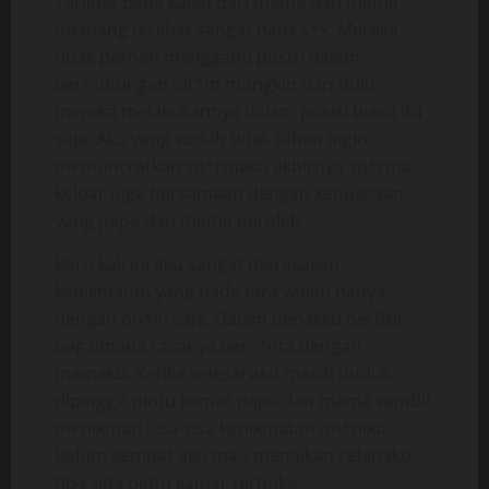
Terlihat papa kalah dari mama dan mama
memang terlihat sangat haus s*x. Mereka
tidak pernah mengganti posisi dalam
berhubungan int*m mungkin dari dulu
mereka melakukannya dalam posisi biasa itu
saja. Aku yang sudah tidak tahan ingin
memuncratkan sp*rmaku akhirnya sp*rma
keluar juga bersamaan dengan kepuasaan
yang papa dan mama peroleh.
Baru kali ini aku sangat merasakan
kenikmatan yang tiada tara walau hanya
dengan on*ni saja. Dalam benakku berfikir
bagaimana rasanya berc*nta dengan
mamaku. Ketika selesai aku masih duduk
dipinggir pintu kamar papa dan mama sambil
menikmati sisa-sisa kenikmatan on*niku.
Belum sempat aku mau menaikan celanaku
tiba-tiba pintu kamar terbuka.