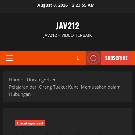
Skip
August 8, 2026
2:23:55 AM
to
content
JAV212
JAV212 – VIDEO TERBAIK
SUBSCRIBE
Primary
Menu
Home
Uncategorized
Pelajaran dari Orang Tuaku: Kunci Memuaskan dalam
Hubungan
Uncategorized