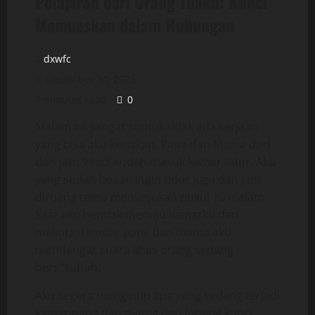
Pelajaran dari Orang Tuaku: Kunci
Memuaskan dalam Hubungan
dxwfc
December 30, 2025
7 minutes read
0
Malam ini sangat suntuk tidak ada kerjaan
yang bisa aku kerjakan. Papa dan Mama dari
dari jam 9 tadi sudah masuk kamar tidur. Aku
yang sudah bosan ingin tidur juga dan jam
diruang tamu menunjukan pukul 10 malam.
Saat aku hendak menuju kamarku dan
melintasi kamar papa dan mama aku
mendengar suara khas orang sedang
bers*tubuh.
Aku segera mengintip apa yang sedang terjadi
kamar papa dan mama dari lubang kunci