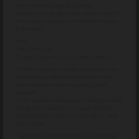
mama tiba-tiba papa ikut datang.
“Ada apa ma kok ribut-ribut malam-malam?”
“ini pa agung ngintip saat kita berh*bungan
b*dan tadi”,
“Ooo..
“Kok Cuma o pa”
“Ya apa yang harus aku katakan selain itu?”
“Ya harusnya papa marahi agung karena itu
perbuatannya tidak baik karena ini hanya
boleh dilakukan oleh orang yang sudah
menikah”,
“itulah kesalahan kebanyakan orang tua tidak
mengjarkan masalah s*x kepada anaknya
sehingga bisa terjadi hubungan diluar nikah
oleh mereka”.
“Tapi kalau ini dilakukan maka dia pasti juga