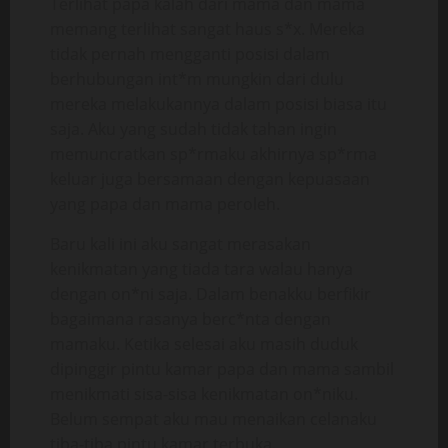
Terlihat papa kalah dari mama dan mama
memang terlihat sangat haus s*x. Mereka
tidak pernah mengganti posisi dalam
berhubungan int*m mungkin dari dulu
mereka melakukannya dalam posisi biasa itu
saja. Aku yang sudah tidak tahan ingin
memuncratkan sp*rmaku akhirnya sp*rma
keluar juga bersamaan dengan kepuasaan
yang papa dan mama peroleh.
Baru kali ini aku sangat merasakan
kenikmatan yang tiada tara walau hanya
dengan on*ni saja. Dalam benakku berfikir
bagaimana rasanya berc*nta dengan
mamaku. Ketika selesai aku masih duduk
dipinggir pintu kamar papa dan mama sambil
menikmati sisa-sisa kenikmatan on*niku.
Belum sempat aku mau menaikan celanaku
tiba-tiba pintu kamar terbuka.