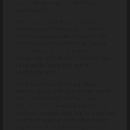
sangat takut jika papa marah dengan
ucapanku tadi.
“Benar juga gung ucapanmu sekarang
teruskan perset*buhan kaliyan dan h*mili
mamamu ucap papa diluar dugaanku dan
mungkin papa sedang tiak waras. Tapi aku
yang mendengarkan perkataan itu segera
menggerakan p*niske keluar masuk div*gina
mama lagi dan mama juga segera
mengimbangi lagi.
Mama tidak mau ambil pusing dengan
perasaan apa yang dia ingin rasakan saat ini
adalah mendapaatkan org*sme yang
tertunda tadi bersama denganku. Akhirnya
kami berdua mendapatkan org*sme bersama
dan malam itu kamar itu aku tiduri berdua
dengan mamaku sedangkan papaku tidur