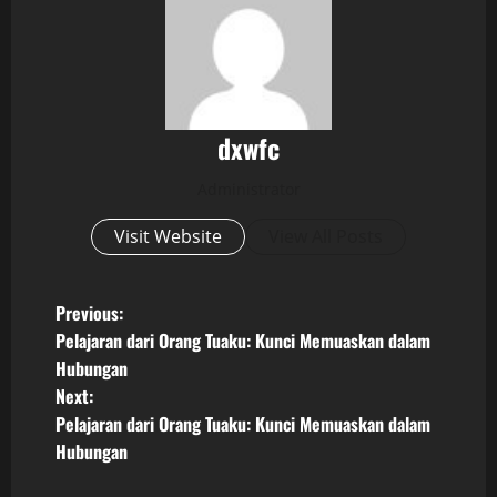
dxwfc
Administrator
Visit Website
View All Posts
P
Previous:
Pelajaran dari Orang Tuaku: Kunci Memuaskan dalam
o
Hubungan
Next:
s
Pelajaran dari Orang Tuaku: Kunci Memuaskan dalam
t
Hubungan