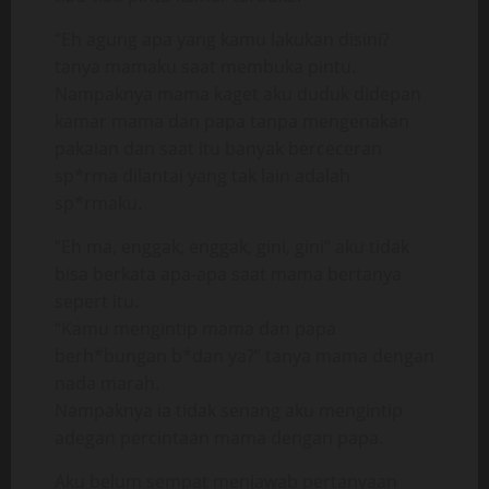
“Eh agung apa yang kamu lakukan disini?
tanya mamaku saat membuka pintu.
Nampaknya mama kaget aku duduk didepan
kamar mama dan papa tanpa mengenakan
pakaian dan saat itu banyak berceceran
sp*rma dilantai yang tak lain adalah
sp*rmaku.
“Eh ma, enggak, enggak, gini, gini” aku tidak
bisa berkata apa-apa saat mama bertanya
sepert itu.
“Kamu mengintip mama dan papa
berh*bungan b*dan ya?” tanya mama dengan
nada marah.
Nampaknya ia tidak senang aku mengintip
adegan percintaan mama dengan papa.
Aku belum sempat menjawab pertanyaan