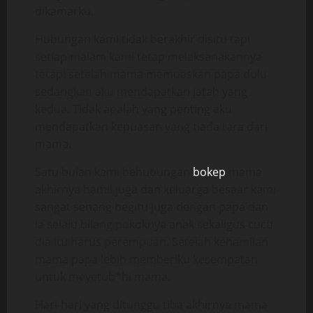
dikamarku.
Hubungan kami tidak berakhir disitu tapi
setiap malam kami tetap melaksanakannya
tetapi setelah mama memuaskan papa dulu
sedangkan aku mendapatkan jatah yang
kedua. Tidak apalah yang penting aku
mendapatkan kepuasan yang tiada tara dari
mama.
Satu bulan kami behubungan
bokep
mama
akhirnya hamil juga dan keluarga besaar kami
sangat senang begitu juga dengan papa dan
ia selalu bilang pokoknya anak sekaligus cucu
dia itu harus perempuan. Setelah kehamilan
mama papa lebih memberiku kesempatan
untuk meyetub*hi mama.
Hari-hari yang ditunggu tiba akhirnya mama