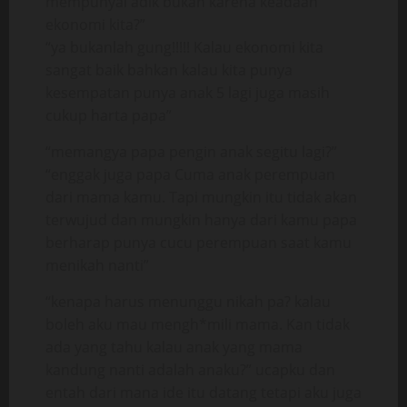
mempunyai adik bukan karena keadaan
ekonomi kita?”
“ya bukanlah gung!!!!! Kalau ekonomi kita
sangat baik bahkan kalau kita punya
kesempatan punya anak 5 lagi juga masih
cukup harta papa”
“memangya papa pengin anak segitu lagi?”
“enggak juga papa Cuma anak perempuan
dari mama kamu. Tapi mungkin itu tidak akan
terwujud dan mungkin hanya dari kamu papa
berharap punya cucu perempuan saat kamu
menikah nanti”
“kenapa harus menunggu nikah pa? kalau
boleh aku mau mengh*mili mama. Kan tidak
ada yang tahu kalau anak yang mama
kandung nanti adalah anaku?” ucapku dan
entah dari mana ide itu datang tetapi aku juga