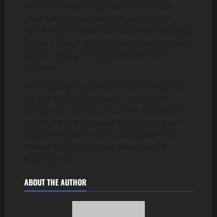
melahirkan bayi yang selama ini inginkan
papa yaitu bayi perempuan yang sangat
cantik seperti mama dan aku.Semua keluarga
besarku sangat senang dan terutama dengan
papaku. Setiap hari papa merawat bayi
tersebut,
Sedangkan yang aku justru tidak mengurusi
dia sama sekali tetapi justru mengurusi
ibunya atau mamaku. Aku terus melakukan
hub*ngan b*dan dengan mama, dan papa
tetap mengijinkan, tetapi mama udah KB.
Sampai saat ini aku tetap melaksanakan
hubungan ini.
ABOUT THE AUTHOR