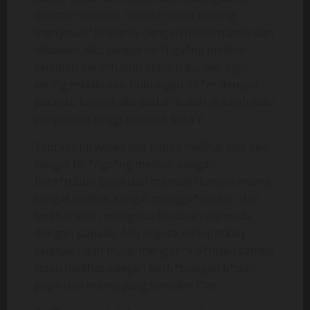
dikamar mereka. Terlihat papa sedang
menyetub*hi mama dengan posisi mama dan
dibawah. Aku sangat ter*ngs*ng melihat
kejadian bers*tubuh seperti itu, aku juga
sering melakukan hubungan int*m dengan
pacarku karena aku sudah kuliah di salah satu
perguruan tinggi swata di kota Y.
Tapi kali ini walau aku hanya melihat tapi aku
sangat ter*ngs*ng melihat adegan
bers*tubuh papa dan mamaku karena mama
sangat terlihat sangat mengga*rahkan dan
terlihat lebih mengusai keadaan daripada
dengan papaku. Aku segera melepaskan
celanaku dan mulai mengoc*k p*nisku sambil
tetap melihat adegan berh*bungan b*dan
papa dan mama yang semakin l*ar.