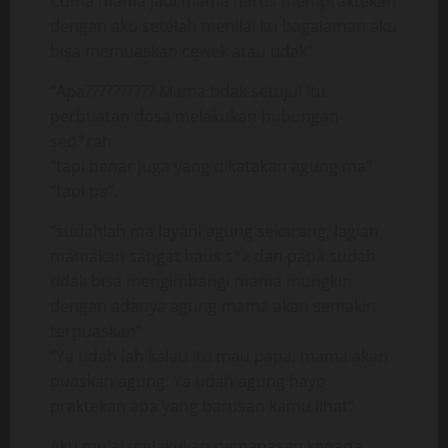
Cuma mama jadi mama harus mempraktekan
dengan aku setelah menilai ku bagaiaman aku
bisa memuaskan cewek atau tidak”
“Apa?????????? Mama tidak setuju! Itu
perbuatan dosa melakukan hubungan
sed*rah
“tapi benar juga yang dikatakan agung ma”
“tapi pa”.
“sudahlah ma layani agung sekarang, lagian
mamakan sangat haus s*x dan papa sudah
tidak bisa mengimbangi mama mungkin
dengan adanya agung mama akan semakin
terpuaskan”
“Ya udah lah kalau itu mau papa, mama akan
puaskan agung. Ya udah agung hayo
praktekan apa yang barusan kamu lihat”
Aku mulai melakukan pemanasan kepada