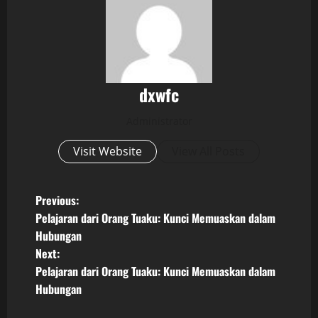
dxwfc
Administrator
Visit Website
View All Posts
P
Previous:
Pelajaran dari Orang Tuaku: Kunci Memuaskan dalam
o
Hubungan
Next:
s
Pelajaran dari Orang Tuaku: Kunci Memuaskan dalam
t
Hubungan