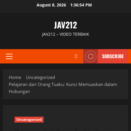
Skip
August 8, 2026
1:36:55 PM
to
content
JAV212
JAV212 – VIDEO TERBAIK
SUBSCRIBE
Primary
Menu
Home
Uncategorized
Pelajaran dari Orang Tuaku: Kunci Memuaskan dalam
Hubungan
Uncategorized