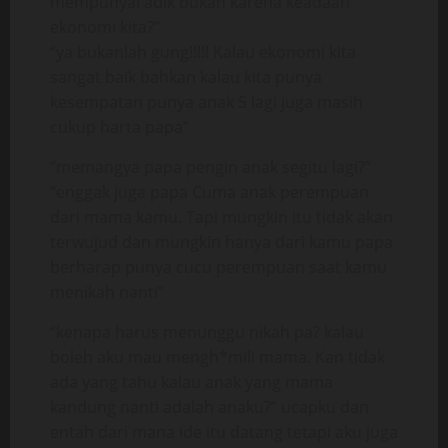
mempunyai adik bukan karena keadaan
ekonomi kita?”
“ya bukanlah gung!!!!! Kalau ekonomi kita
sangat baik bahkan kalau kita punya
kesempatan punya anak 5 lagi juga masih
cukup harta papa”
“memangya papa pengin anak segitu lagi?”
“enggak juga papa Cuma anak perempuan
dari mama kamu. Tapi mungkin itu tidak akan
terwujud dan mungkin hanya dari kamu papa
berharap punya cucu perempuan saat kamu
menikah nanti”
“kenapa harus menunggu nikah pa? kalau
boleh aku mau mengh*mili mama. Kan tidak
ada yang tahu kalau anak yang mama
kandung nanti adalah anaku?” ucapku dan
entah dari mana ide itu datang tetapi aku juga