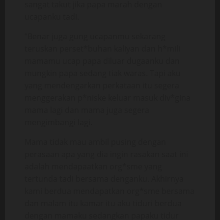
sangat takut jika papa marah dengan
ucapanku tadi.
“Benar juga gung ucapanmu sekarang
teruskan perset*buhan kaliyan dan h*mili
mamamu ucap papa diluar dugaanku dan
mungkin papa sedang tiak waras. Tapi aku
yang mendengarkan perkataan itu segera
menggerakan p*niske keluar masuk div*gina
mama lagi dan mama juga segera
mengimbangi lagi.
Mama tidak mau ambil pusing dengan
perasaan apa yang dia ingin rasakan saat ini
adalah mendapaatkan org*sme yang
tertunda tadi bersama denganku. Akhirnya
kami berdua mendapatkan org*sme bersama
dan malam itu kamar itu aku tiduri berdua
dengan mamaku sedangkan papaku tidur