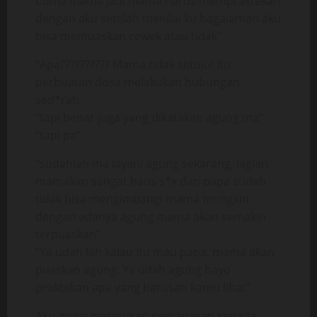
Cuma mama jadi mama harus mempraktekan
dengan aku setelah menilai ku bagaiaman aku
bisa memuaskan cewek atau tidak”
“Apa?????????? Mama tidak setuju! Itu
perbuatan dosa melakukan hubungan
sed*rah
“tapi benar juga yang dikatakan agung ma”
“tapi pa”.
“sudahlah ma layani agung sekarang, lagian
mamakan sangat haus s*x dan papa sudah
tidak bisa mengimbangi mama mungkin
dengan adanya agung mama akan semakin
terpuaskan”
“Ya udah lah kalau itu mau papa, mama akan
puaskan agung. Ya udah agung hayo
praktekan apa yang barusan kamu lihat”
Aku mulai melakukan pemanasan kepada