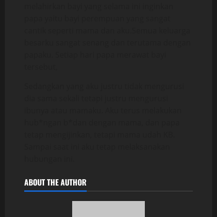
melahirkan bayi yang selama ini inginkan
papa yaitu bayi perempuan yang sangat
cantik seperti mama dan aku.Semua keluarga
besarku sangat senang dan terutama dengan
papaku. Setiap hari papa merawat bayi
tersebut,
Sedangkan yang aku justru tidak mengurusi
dia sama sekali tetapi justru mengurusi
ibunya atau mamaku. Aku terus melakukan
hub*ngan b*dan dengan mama, dan papa
tetap mengijinkan, tetapi mama udah KB.
Sampai saat ini aku tetap melaksanakan
hubungan ini.
ABOUT THE AUTHOR