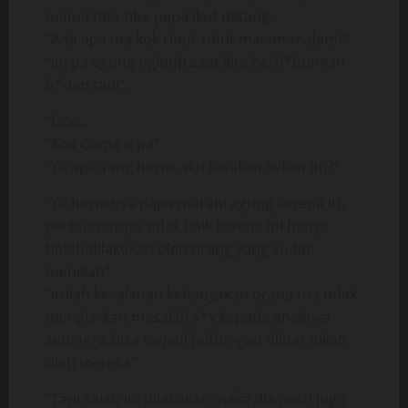
mama tiba-tiba papa ikut datang.
“Ada apa ma kok ribut-ribut malam-malam?”
“ini pa agung ngintip saat kita berh*bungan
b*dan tadi”,
“Ooo..
“Kok Cuma o pa”
“Ya apa yang harus aku katakan selain itu?”
“Ya harusnya papa marahi agung karena itu
perbuatannya tidak baik karena ini hanya
boleh dilakukan oleh orang yang sudah
menikah”,
“itulah kesalahan kebanyakan orang tua tidak
mengjarkan masalah s*x kepada anaknya
sehingga bisa terjadi hubungan diluar nikah
oleh mereka”.
“Tapi kalau ini dilakukan maka dia pasti juga