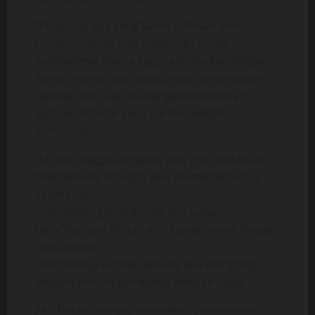
“Eh agung apa yang kamu lakukan disini?
tanya mamaku saat membuka pintu.
Nampaknya mama kaget aku duduk didepan
kamar mama dan papa tanpa mengenakan
pakaian dan saat itu banyak berceceran
sp*rma dilantai yang tak lain adalah
sp*rmaku.
“Eh ma, enggak, enggak, gini, gini” aku tidak
bisa berkata apa-apa saat mama bertanya
sepert itu.
“Kamu mengintip mama dan papa
berh*bungan b*dan ya?” tanya mama dengan
nada marah.
Nampaknya ia tidak senang aku mengintip
adegan percintaan mama dengan papa.
Aku belum sempat menjawab pertanyaan