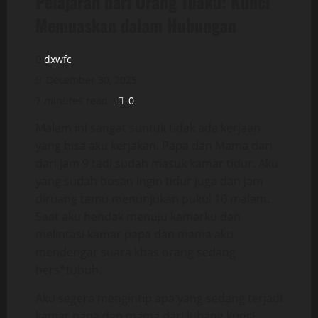
Pelajaran dari Orang Tuaku: Kunci
Memuaskan dalam Hubungan
dxwfc
December 30, 2025
7 minutes read
0
Malam ini sangat suntuk tidak ada kerjaan
yang bisa aku kerjakan. Papa dan Mama dari
dari jam 9 tadi sudah masuk kamar tidur. Aku
yang sudah bosan ingin tidur juga dan jam
diruang tamu menunjukan pukul 10 malam.
Saat aku hendak menuju kamarku dan
melintasi kamar papa dan mama aku
mendengar suara khas orang sedang
bers*tubuh.
Aku segera mengintip apa yang sedang terjadi
kamar papa dan mama dari lubang kunci