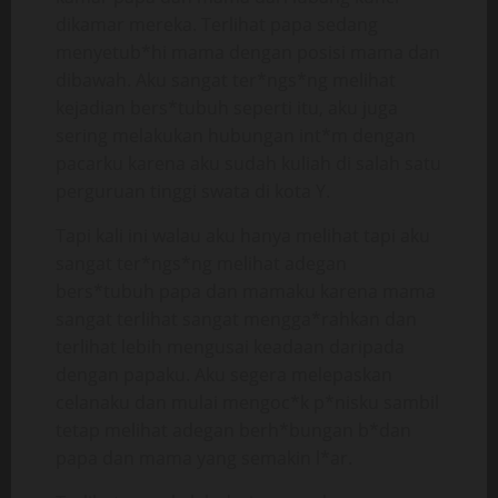
dikamar mereka. Terlihat papa sedang
menyetub*hi mama dengan posisi mama dan
dibawah. Aku sangat ter*ngs*ng melihat
kejadian bers*tubuh seperti itu, aku juga
sering melakukan hubungan int*m dengan
pacarku karena aku sudah kuliah di salah satu
perguruan tinggi swata di kota Y.
Tapi kali ini walau aku hanya melihat tapi aku
sangat ter*ngs*ng melihat adegan
bers*tubuh papa dan mamaku karena mama
sangat terlihat sangat mengga*rahkan dan
terlihat lebih mengusai keadaan daripada
dengan papaku. Aku segera melepaskan
celanaku dan mulai mengoc*k p*nisku sambil
tetap melihat adegan berh*bungan b*dan
papa dan mama yang semakin l*ar.