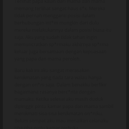
Terlihat papa kalah dari mama dan mama
memang terlihat sangat haus s*x. Mereka
tidak pernah mengganti posisi dalam
berhubungan int*m mungkin dari dulu
mereka melakukannya dalam posisi biasa itu
saja. Aku yang sudah tidak tahan ingin
memuncratkan sp*rmaku akhirnya sp*rma
keluar juga bersamaan dengan kepuasaan
yang papa dan mama peroleh.
Baru kali ini aku sangat merasakan
kenikmatan yang tiada tara walau hanya
dengan on*ni saja. Dalam benakku berfikir
bagaimana rasanya berc*nta dengan
mamaku. Ketika selesai aku masih duduk
dipinggir pintu kamar papa dan mama sambil
menikmati sisa-sisa kenikmatan on*niku.
Belum sempat aku mau menaikan celanaku
tiba-tiba pintu kamar terbuka.