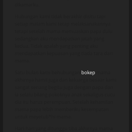
dikamarku.
Hubungan kami tidak berakhir disitu tapi
setiap malam kami tetap melaksanakannya
tetapi setelah mama memuaskan papa dulu
sedangkan aku mendapatkan jatah yang
kedua. Tidak apalah yang penting aku
mendapatkan kepuasan yang tiada tara dari
mama.
Satu bulan kami behubungan
bokep
mama
akhirnya hamil juga dan keluarga besaar kami
sangat senang begitu juga dengan papa dan
ia selalu bilang pokoknya anak sekaligus cucu
dia itu harus perempuan. Setelah kehamilan
mama papa lebih memberiku kesempatan
untuk meyetub*hi mama.
Hari-hari yang ditunggu tiba akhirnya mama