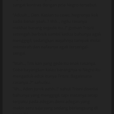
sangat kontras dengan pria Negro tersebut.
“Aduuh.., Den. Kasian tu cewe, Negronya kok
sadis benar yaah..? Iihh.., ngilu rasanya
melihat barang segede itu..!” guman Trisni
setengah berbisik sambil kedua bahunya agak
menggigil, sedangkan wajahnya tampak mulai
memerah dan nafasnya agak tersengal-
sengal.
“Wah.., Tris kan yang gede itu enak rasanya.
Coba bayangkan kalau barangnya si Negro itu
mengaduk-aduk itunya Trisni. Bagaimana
rasanya..?” sahutku.
“Iih.., Aden jorok aahh..!” sahut Trisni disertai
bahunya yang menggigil, tapi matanya tetap
terpaku pada adegan demi adegan yang
makin seru saja yang sedang berlangsung di