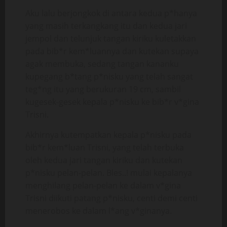
Aku lalu berjongkok di antara kedua p*hanya
yang masih terkangkang itu dan kedua jari
jempol dan telunjuk tangan kiriku kuletakkan
pada bib*r kem*luannya dan kutekan supaya
agak membuka, sedang tangan kananku
kupegang b*tang p*nisku yang telah sangat
teg*ng itu yang berukuran 19 cm, sambil
kugesek-gesek kepala p*nisku ke bib*r v*gina
Trisni.
Akhirnya kutempatkan kepala p*nisku pada
bib*r kem*luan Trisni, yang telah terbuka
oleh kedua jari tangan kiriku dan kutekan
p*nisku pelan-pelan. Bles..! mulai kepalanya
menghilang pelan-pelan ke dalam v*gina
Trisni diikuti patang p*nisku, centi demi centi
menerobos ke dalam l*ang v*ginanya.