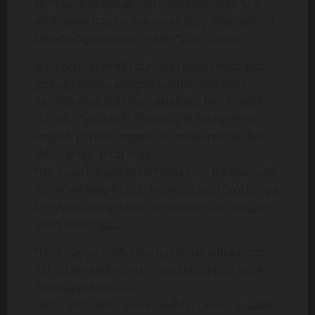
tel*ntang di lantai. Ternyata kem*luan Erni
lebih enak dan terasa lubangnya lebih sempit
dibandingkan dengan kem*luan Trisni.
Mungkin karena Erni masih lebih muda dan
jarang ketemu dengan suaminya pikirku.
Setelah masuk semua aku baru merasakan
bahwa v*gina si Erni itu dapat mengempot-
empot, p*nisku seperti diremas-remas dan
dihis*p-his*p rasanya.
“Uh enak banget m*m*kmu Errr. Kamu apain
itu m*m*kmu heh..?” kataku dan si Erni hanya
senyum-senyum saja, lalu kupompa dengan
lebih semangat.
“Den.., ayoo lebih cepat..! Deen.. lebih cepat.
Iiih..!” dan kelihatan bahwa si Erni pun akan
mencapai kl*maks.
“Iihh.. iihh.. iihh.. hmm.. oohh.. Denn.. enaakk