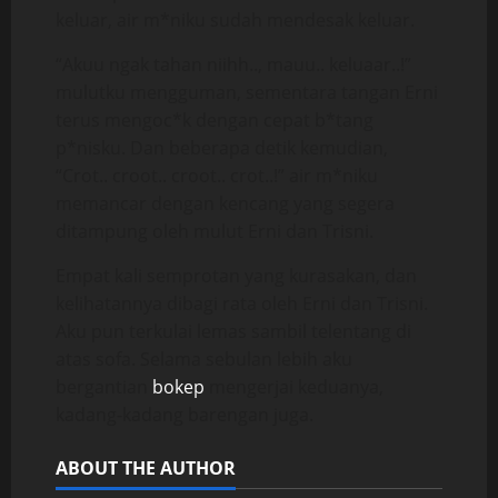
keluar, air m*niku sudah mendesak keluar.
“Akuu ngak tahan niihh.., mauu.. keluaar..!”
mulutku mengguman, sementara tangan Erni
terus mengoc*k dengan cepat b*tang
p*nisku. Dan beberapa detik kemudian,
“Crot.. croot.. croot.. crot..!” air m*niku
memancar dengan kencang yang segera
ditampung oleh mulut Erni dan Trisni.
Empat kali semprotan yang kurasakan, dan
kelihatannya dibagi rata oleh Erni dan Trisni.
Aku pun terkulai lemas sambil telentang di
atas sofa. Selama sebulan lebih aku
bergantian
bokep
mengerjai keduanya,
kadang-kadang barengan juga.
ABOUT THE AUTHOR