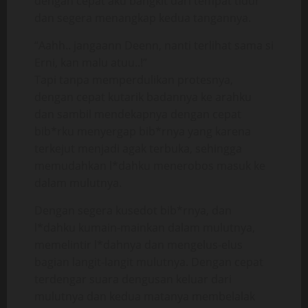
dengan cepat aku bangkit dari tempat tidur
dan segera menangkap kedua tangannya.
“Aahh.. jangaann Deenn, nanti terlihat sama si
Erni, kan malu atuu..!”
Tapi tanpa memperdulikan protesnya,
dengan cepat kutarik badannya ke arahku
dan sambil mendekapnya dengan cepat
bib*rku menyergap bib*rnya yang karena
terkejut menjadi agak terbuka, sehingga
memudahkan l*dahku menerobos masuk ke
dalam mulutnya.
Dengan segera kusedot bib*rnya, dan
l*dahku kumain-mainkan dalam mulutnya,
memelintir l*dahnya dan mengelus-elus
bagian langit-langit mulutnya. Dengan cepat
terdengar suara dengusan keluar dari
mulutnya dan kedua matanya membelalak