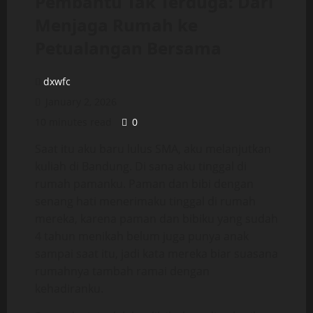
Pembantu Tak Terduga: Dari
Menjaga Rumah ke
Petualangan Bersama
dxwfc
January 2, 2026
10 minutes read
0
Saat itu aku baru lulus SMA, aku melanjutkan
kuliah di Bandung. Di sana aku tinggal di
rumah pamanku. Paman dan bibi dengan
senang hati menerimaku tinggal di rumah
mereka, karena paman dan bibiku yang sudah
4 tahun menikah belum juga punya anak
sampai saat itu, jadi kata mereka biar suasana
rumahnya tambah ramai dengan
kehadiranku.