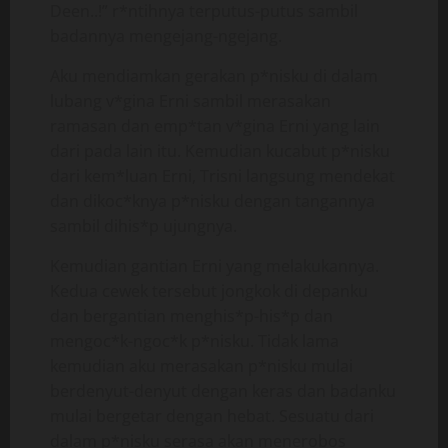
Deen..!” r*ntihnya terputus-putus sambil
badannya mengejang-ngejang.
Aku mendiamkan gerakan p*nisku di dalam
lubang v*gina Erni sambil merasakan
ramasan dan emp*tan v*gina Erni yang lain
dari pada lain itu. Kemudian kucabut p*nisku
dari kem*luan Erni, Trisni langsung mendekat
dan dikoc*knya p*nisku dengan tangannya
sambil dihis*p ujungnya.
Kemudian gantian Erni yang melakukannya.
Kedua cewek tersebut jongkok di depanku
dan bergantian menghis*p-his*p dan
mengoc*k-ngoc*k p*nisku. Tidak lama
kemudian aku merasakan p*nisku mulai
berdenyut-denyut dengan keras dan badanku
mulai bergetar dengan hebat. Sesuatu dari
dalam p*nisku serasa akan menerobos