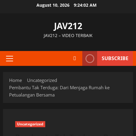
Skip
August 10, 2026
9:24:03 AM
to
content
JAV212
JAV212 – VIDEO TERBAIK
SUBSCRIBE
Primary
Menu
Home
Uncategorized
Pembantu Tak Terduga: Dari Menjaga Rumah ke
Petualangan Bersama
Uncategorized