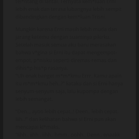
tel*ntang di lantai. Ternyata kem*luan Erni
lebih enak dan terasa lubangnya lebih sempit
dibandingkan dengan kem*luan Trisni.
Mungkin karena Erni masih lebih muda dan
jarang ketemu dengan suaminya pikirku.
Setelah masuk semua aku baru merasakan
bahwa v*gina si Erni itu dapat mengempot-
empot, p*nisku seperti diremas-remas dan
dihis*p-his*p rasanya.
“Uh enak banget m*m*kmu Errr. Kamu apain
itu m*m*kmu heh..?” kataku dan si Erni hanya
senyum-senyum saja, lalu kupompa dengan
lebih semangat.
“Den.., ayoo lebih cepat..! Deen.. lebih cepat.
Iiih..!” dan kelihatan bahwa si Erni pun akan
mencapai kl*maks.
“Iihh.. iihh.. iihh.. hmm.. oohh.. Denn.. enaakk