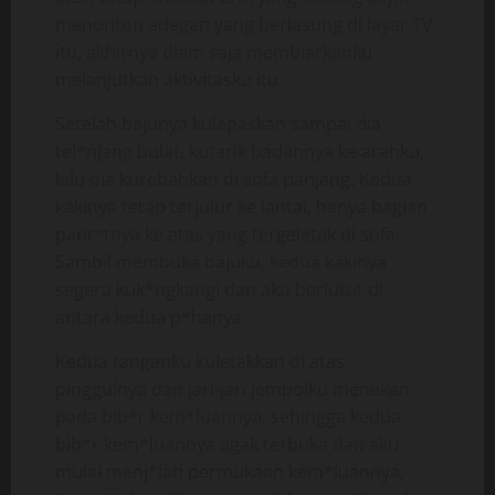
menonton adegan yang berlasung di layar TV
itu, akhirnya diam saja membiarkanku
melanjutkan aktivitasku itu.
Setelah bajunya kulepaskan sampai dia
tel*njang bulat, kutarik badannya ke arahku,
lalu dia kurebahkan di sofa panjang. Kedua
kakinya tetap terjulur ke lantai, hanya bagian
pant*tnya ke atas yang tergeletak di sofa.
Sambil membuka bajuku, kedua kakinya
segera kuk*ngkangi dan aku berlutut di
antara kedua p*hanya.
Kedua tanganku kuletakkan di atas
pinggulnya dan jari-jari jempolku menekan
pada bib*r kem*luannya, sehingga kedua
bib*r kem*luannya agak terbuka dan aku
mulai menj*lati permukaan kem*luannya,