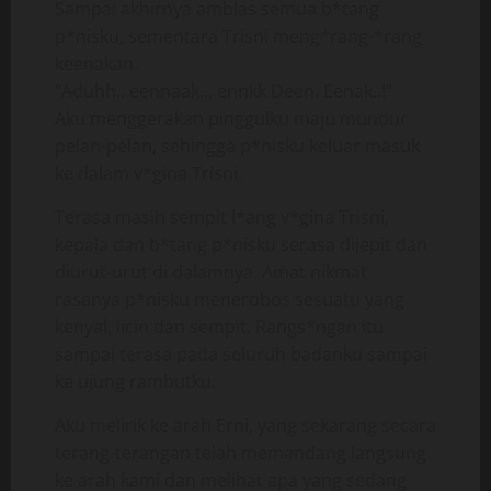
Sampai akhirnya amblas semua b*tang
p*nisku, sementara Trisni meng*rang-*rang
keenakan.
“Aduhh.. eennaak.., ennkk Deen. Eenak..!”
Aku menggerakan pinggulku maju mundur
pelan-pelan, sehingga p*nisku keluar masuk
ke dalam v*gina Trisni.
Terasa masih sempit l*ang v*gina Trisni,
kepala dan b*tang p*nisku serasa dijepit dan
diurut-urut di dalamnya. Amat nikmat
rasanya p*nisku menerobos sesuatu yang
kenyal, licin dan sempit. Rangs*ngan itu
sampai terasa pada seluruh badanku sampai
ke ujung rambutku.
Aku melirik ke arah Erni, yang sekarang secara
terang-terangan telah memandang langsung
ke arah kami dan melihat apa yang sedang