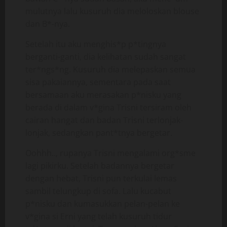
mulutnya lalu kusuruh dia meloloskan blouse
dan B*-nya.
Setelah itu aku menghis*p p*tingnya
berganti-ganti, dia kelihatan sudah sangat
ter*ngs*ng. Kusuruh dia melepaskan semua
sisa pakaiannya, sementara pada saat
bersamaan aku merasakan p*nisku yang
berada di dalam v*gina Trisni tersiram oleh
cairan hangat dan badan Trisni terlonjak-
lonjak, sedangkan pant*tnya bergetar.
Oohhh.., rupanya Trisni mengalami org*sme
lagi pikirku. Setelah badannya bergetar
dengan hebat, Trisni pun terkulai lemas
sambil telungkup di sofa. Lalu kucabut
p*nisku dan kumasukkan pelan-pelan ke
v*gina si Erni yang telah kusuruh tidur