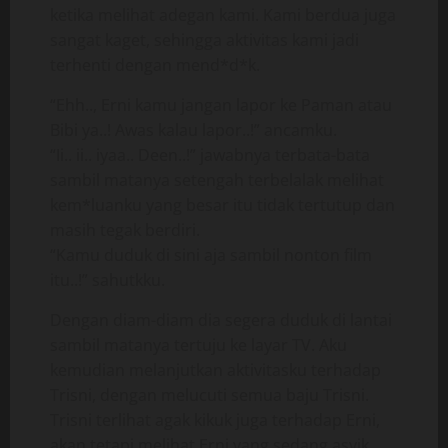
ketika melihat adegan kami. Kami berdua juga
sangat kaget, sehingga aktivitas kami jadi
terhenti dengan mend*d*k.
“Ehh.., Erni kamu jangan lapor ke Paman atau
Bibi ya..! Awas kalau lapor..!” ancamku.
“Ii.. ii.. iyaa.. Deen..!” jawabnya terbata-bata
sambil matanya setengah terbelalak melihat
kem*luanku yang besar itu tidak tertutup dan
masih tegak berdiri.
“Kamu duduk di sini aja sambil nonton film
itu..!” sahutkku.
Dengan diam-diam dia segera duduk di lantai
sambil matanya tertuju ke layar TV. Aku
kemudian melanjutkan aktivitasku terhadap
Trisni, dengan melucuti semua baju Trisni.
Trisni terlihat agak kikuk juga terhadap Erni,
akan tetapi melihat Erni yang sedang asyik