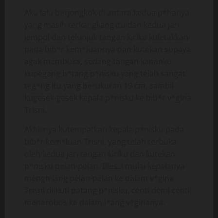
Aku lalu berjongkok di antara kedua p*hanya
yang masih terkangkang itu dan kedua jari
jempol dan telunjuk tangan kiriku kuletakkan
pada bib*r kem*luannya dan kutekan supaya
agak membuka, sedang tangan kananku
kupegang b*tang p*nisku yang telah sangat
teg*ng itu yang berukuran 19 cm, sambil
kugesek-gesek kepala p*nisku ke bib*r v*gina
Trisni.
Akhirnya kutempatkan kepala p*nisku pada
bib*r kem*luan Trisni, yang telah terbuka
oleh kedua jari tangan kiriku dan kutekan
p*nisku pelan-pelan. Bles..! mulai kepalanya
menghilang pelan-pelan ke dalam v*gina
Trisni diikuti patang p*nisku, centi demi centi
menerobos ke dalam l*ang v*ginanya.