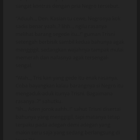
sangat kontras dengan pria Negro tersebut.
“Aduuh.., Den. Kasian tu cewe, Negronya kok
sadis benar yaah..? Iihh.., ngilu rasanya
melihat barang segede itu..!” guman Trisni
setengah berbisik sambil kedua bahunya agak
menggigil, sedangkan wajahnya tampak mulai
memerah dan nafasnya agak tersengal-
sengal.
“Wah.., Tris kan yang gede itu enak rasanya.
Coba bayangkan kalau barangnya si Negro itu
mengaduk-aduk itunya Trisni. Bagaimana
rasanya..?” sahutku.
“Iih.., Aden jorok aahh..!” sahut Trisni disertai
bahunya yang menggigil, tapi matanya tetap
terpaku pada adegan demi adegan yang
makin seru saja yang sedang berlangsung di