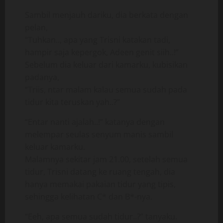
Sambil menjauh dariku, dia berkata dengan
pelan,
“Tuhkan.., apa yang Trisni katakan tadi,
hampir saja kepergok, Adeen genit siih..!”
Sebelum dia keluar dari kamarku, kubisikan
padanya,
“Triis, ntar malam kalau semua sudah pada
tidur kita teruskan yah..?”
“Entar nanti ajalah..!” katanya dengan
melempar seulas senyum manis sambil
keluar kamarku.
Malamnya sekitar jam 21.00, setelah semua
tidur, Trisni datang ke ruang tengah, dia
hanya memakai pakaian tidur yang tipis,
sehingga kelihatan C* dan B*-nya.
“Eeh, apa semua sudah tidur..?” tanyaku.