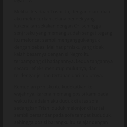
layar TV.
Melihat keadaan Trisni itu, dengan diam-diam
aku meluncurkan celana pendek yang
kukenakan sekalian dengan C*, sehingga
senj*taku yang memang sudah sangat tegang
itu meloncat sambil mengangguk-anguk
dengan bebas. Melihat p*nisku yang tidak
kalah besarnya dengan si Negro itu
terpampang di hadapannya, kedua tangannya
secara refleks menutup mulutnya, dan
terdengar jeritan tertahan dari mulutnya.
Kemudian p*nisku itu kudekatkan ke
wajahnya, karena memang posisi kami pada
waktu itu adalah aku duduk di atas sofa,
sedangkan Trisni duduk melonjor di lantai
sambil bersandar pada sofa tempat kududuk,
sehingga posisi barangku itu sejajar dengan