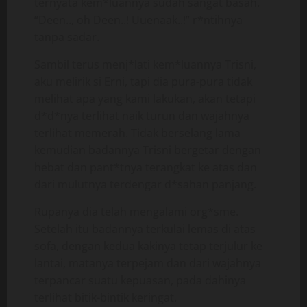
ternyata kem*luannya sudah sangat basah.
“Deen.., oh Deen..! Uuenaak..!” r*ntihnya
tanpa sadar.
Sambil terus menj*lati kem*luannya Trisni,
aku melirik si Erni, tapi dia pura-pura tidak
melihat apa yang kami lakukan, akan tetapi
d*d*nya terlihat naik turun dan wajahnya
terlihat memerah. Tidak berselang lama
kemudian badannya Trisni bergetar dengan
hebat dan pant*tnya terangkat ke atas dan
dari mulutnya terdengar d*sahan panjang.
Rupanya dia telah mengalami org*sme.
Setelah itu badannya terkulai lemas di atas
sofa, dengan kedua kakinya tetap terjulur ke
lantai, matanya terpejam dan dari wajahnya
terpancar suatu kepuasan, pada dahinya
terlihat bitik-bintik keringat.