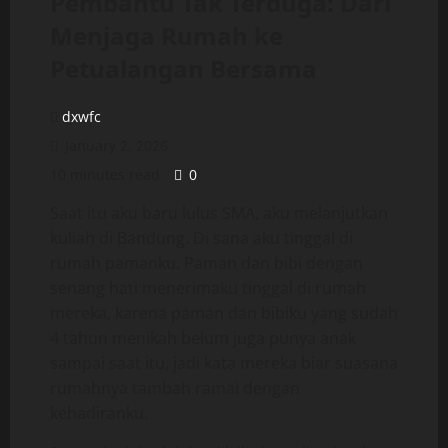
Pembantu Tak Terduga: Dari
Menjaga Rumah ke
Petualangan Bersama
dxwfc
January 2, 2026
10 minutes read
0
Saat itu aku baru lulus SMA, aku melanjutkan
kuliah di Bandung. Di sana aku tinggal di
rumah pamanku. Paman dan bibi dengan
senang hati menerimaku tinggal di rumah
mereka, karena paman dan bibiku yang sudah
4 tahun menikah belum juga punya anak
sampai saat itu, jadi kata mereka biar suasana
rumahnya tambah ramai dengan
kehadiranku.