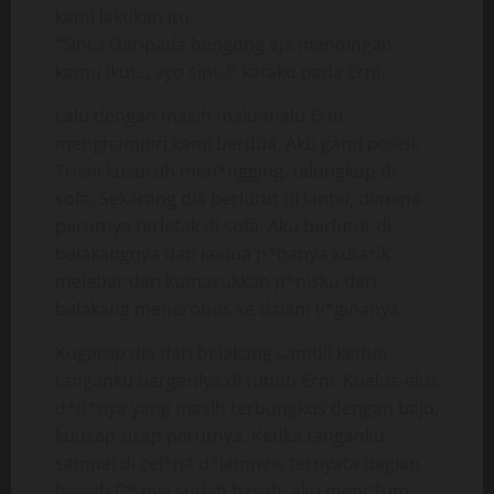
kami lakukan itu.
“Sini..! Daripada bengong aja mendingan
kamu ikut.., ayo sini..!” kataku pada Erni.
Lalu dengan masih malu-malu Erni
menghampiri kami berdua. Aku ganti posisi,
Trisni kusuruh men*ngging, telungkup di
sofa. Sekarang dia berlutut di lantai, dimana
perutnya terletak di sofa. Aku berlutut di
belakangnya dan kedua p*hanya kutarik
melebar dan kumasukkan p*nisku dari
belakang menerobos ke dalam v*ginanya.
Kugarap dia dari belakang sambil kedua
tanganku bergerilya di tubuh Erni. Kuelus-elus
d*d*nya yang masih terbungkus dengan baju,
kuusap-usap perutnya. Ketika tanganku
sampai di cel*na d*lamnya, ternyata bagian
bawah C*-nya sudah basah, aku menc*um