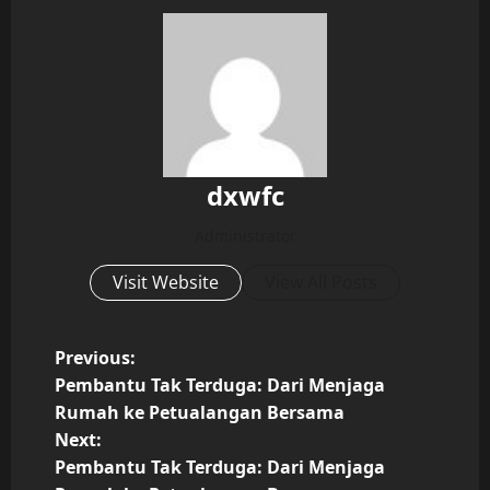
dxwfc
Administrator
Visit Website
View All Posts
P
Previous:
Pembantu Tak Terduga: Dari Menjaga
o
Rumah ke Petualangan Bersama
Next:
s
Pembantu Tak Terduga: Dari Menjaga