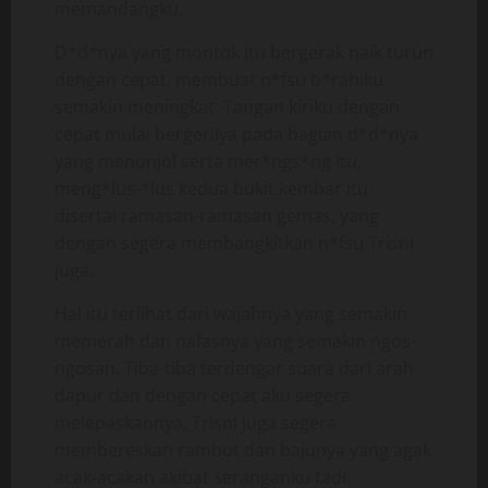
memandangku.
D*d*nya yang montok itu bergerak naik turun
dengan cepat, membuat n*fsu b*rahiku
semakin meningkat. Tangan kiriku dengan
cepat mulai bergerilya pada bagian d*d*nya
yang menonjol serta mer*ngs*ng itu,
meng*lus-*lus kedua bukit kembar itu
disertai ramasan-ramasan gemas, yang
dengan segera membangkitkan n*fsu Trisni
juga.
Hal itu terlihat dari wajahnya yang semakin
memerah dan nafasnya yang semakin ngos-
ngosan. Tiba-tiba terdengar suara dari arah
dapur dan dengan cepat aku segera
melepaskannya, Trisni juga segera
membereskan rambut dan bajunya yang agak
acak-acakan akibat seranganku tadi.