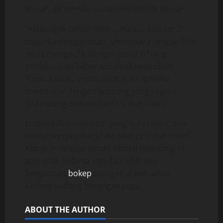
keluar, air m*niku sudah mendesak keluar.
“Akuu ngak tahan niihh.., mauu.. keluaar..!”
mulutku mengguman, sementara tangan Erni
terus mengoc*k dengan cepat b*tang
p*nisku. Dan beberapa detik kemudian,
“Crot.. croot.. croot.. crot..!” air m*niku
memancar dengan kencang yang segera
ditampung oleh mulut Erni dan Trisni.
Empat kali semprotan yang kurasakan, dan
kelihatannya dibagi rata oleh Erni dan Trisni.
Aku pun terkulai lemas sambil telentang di
atas sofa. Selama sebulan lebih aku
bergantian
bokep
mengerjai keduanya,
kadang-kadang barengan juga.
ABOUT THE AUTHOR