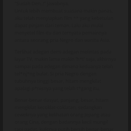
“Sudah Den..!” jawabnya.
Untuk lebih membuat suasana makin panas,
aku telah menyiapkan film ** yang kebetulan
dapat pinjam dari teman. Lalu aku mulai
menyetel film itu dan ternyata pemainnya
antara seorang pria Negro dan wanita Asia.
Terlihat adegan demi adegan melintas pada
layar TV, makin lama makin ‘h*t’ saja, akhirnya
sampai pada adegan dimana keduanya telah
tel*nj*ng bulat. Si pria Negro dengan
tubuhnya tinggi besar, hitam mengkilat
apalagi p*nisnya yang telah t*gang itu,
Benar-benar dasyat, panjang, besar, hitam
mengkilat kecoklat-coklatan, sedangkan
ceweknya yang kelihatan orang Jepang atau
orang Cina, dengan badannya kecil mungil
tapi padat, kulitnya putih bersih benar-benar