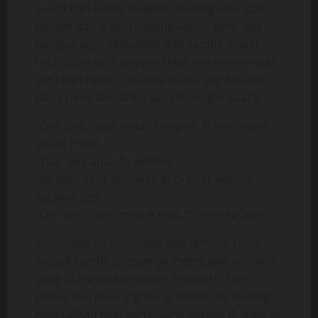
Suatu hari ketika kuliahku sedang libur dan
paman dan bibiku sedang keluar kota, aku
bangun agak kesiangan dan sambil masih
tidur-tiduran di tempat tidur aku mendengar
lagu dari radio. Tiba-tiba terdengar ketukan
pada pintu kamarku, lalu terdengar suara,
“Den Eric.., apa sudah bangun..?” terdengar
suara Trisni.
“Yaa.. ada apa..?” jawabku.
“Ini Den. Saya bawakan kopi buat Aden..!”
katanya lagi.
“Oh.. yaa. Bawa masuk saja..!” jawabku lagi.
Kemudian pintu dibuka, dan terlihat Trisni
masuk sambil tangannya membawa nampan
yang di atasnya terdapat secangkir kopi
panas dan pisang goreng. Ketika dia sedang
meletakkan kopi dan pisang goreng di meja di