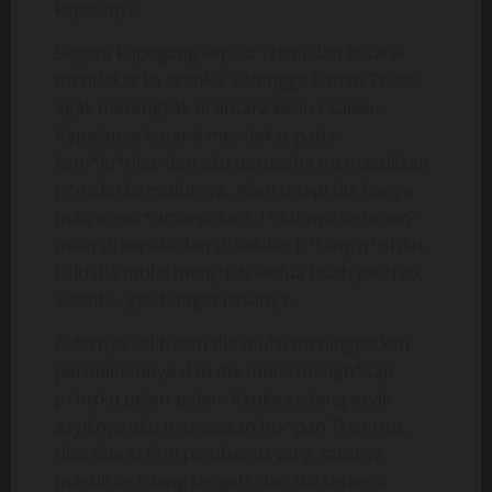
kepalanya.
Segera kupegang kepala Trisni dan kutarik
mendekat ke arahku, sehingga badan Trisni
agak merangkak di antara kedua kakiku.
Kepalanya kutarik mendekat pada
kem*lu*nku, dan aku berusaha memasukkan
p*nisku ke mulutnya. Akan tetapi dia hanya
mau menc*uminya saja, l*dahnya bermain-
main di kepala dan di sekitar b*tang p*nisku.
Lalu dia mulai menj*lati kedua buah pel*rku,
waahh.., geli banget rasanya.
Akhirnya kelihatan dia mulai meningkatkan
permainannya dan dia mulai mengh*sap
p*nisku pelan-pelan. Ketika sedang asyik-
asyiknya aku merasakan his*pan Trisni itu,
tiba-tiba si Erni pembantu yang satunya
masuk ke ruang tengah, dan dia terkejut