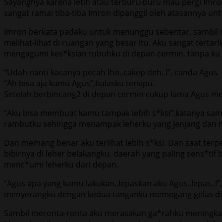
Sayangnya karena letih atau terburu-buru mau pergi Imron
sangat ramai tiba-tiba Imron dipanggil oleh atasannya un
Imron berkata padaku untuk menunggu sebentar, sambil me
melihat-lihat di ruangan yang besar itu. Aku sangat tert
mengagumi kes*ksian tubuhku di depan cermin, tanpa ku 
“Udah nanti kacanya pecah lho..cakep deh..!”, canda Agus
“Ah bisa aja kamu Agus”,balasku tersipu.
Setelah berbincang2 di depan cermin cukup lama Agus m
“Aku bisa membuat kamu tampak lebih s*ksi”,katanya sa
rambutku sehingga menampak leherku yang jenjang dan mul
Dan memang benar aku terlihat lebih s*ksi. Dan saat ter
bibirnya di leher belakangku, daerah yang paling sens*t
menc*umi leherku dari depan.
“Agus apa yang kamu lakukan..lepaskan aku Agus..lepas..!
menyerangku dengan kedua tanganku memegang gelas dia
Sambil meronta-ronta aku merasakan ga*rahku meningkat,