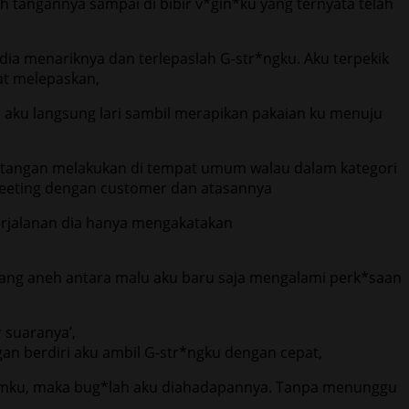
ah tangannya sampai di bibir v*gin*ku yang ternyata telah
dia menariknya dan terlepaslah G-str*ngku. Aku terpekik
at melepaskan,
 aku langsung lari sambil merapikan pakaian ku menuju
tantangan melakukan di tempat umum walau dalam kategori
meeting dengan customer dan atasannya
erjalanan dia hanya mengakatakan
yang aneh antara malu aku baru saja mengalami perk*saan
 suaranya’,
an berdiri aku ambil G-str*ngku dengan cepat,
alamku, maka bug*lah aku diahadapannya. Tanpa menunggu