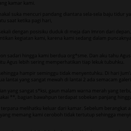
rang kamar kami.
nakal suka mencuri pandang diantara sela-sela baju tidur 
u saat ketika pagi hari,
ekali dengan posisiku duduk di meja dan Imron dari depan, 
tikan kegiatan kami, karena kami sedang dalam puncaknya
ron sadari hingga kami berdua org*sme. Dan aku tahu Agus
itu Agus lebih sering memperhatikan tiap lekuk tubuhku.
 sehingga hampir seminggu tidak menyentuhku. Di hari Jum
a lantai yang sangat mewah di lantai 2 ada semacam galeri
an yang sangat s*ksi, gaun malam warna merah yang terbuk
kai **, bagian bawahpun terdapat sobekan panjang hingga s
 terpana melihatku keluar dari kamar. Sebelum berangkat 
 yang memang kami ceroboh tidak tertutup sehingga menyis