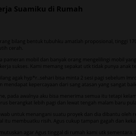
rja Suamiku di Rumah
rang bilang bentuk tubuhku amatlah proposional, tinggi 17
utih cerah.
pameran mobil dan banyak orang mengelilingi mobil yang 
erja sukses. Kami memang sepakat utk tidak punya anak ter
ang agak hyp*r..sehari bisa minta 2 sesi pagi sebelum Imr
an mendapat kepercayaan dari sang atasan yang sangat baik
me, pada awalnya aku bisa menerima semua itu tetapi kelam
us berangkat lebih pagi dan lewat tengah malam baru pul
awab untuk menangani suatu proyek dan dia dibantu oleh re
al itu membuatku risih. Agus cukup tampan gagah dan keka
emutuskan agar Agus tinggal di rumah kami utk sementara.