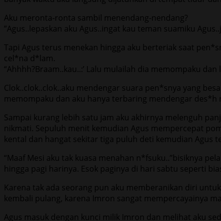
Aku meronta-ronta sambil menendang-nendang?
”Agus..lepaskan aku Agus..ingat kau teman suamiku Agus.
Tapi Agus terus menekan hingga aku berteriak saat pen*
cel*na d*lam.
“Ahhhh?Braam..kau..:’ Lalu mulailah dia memompaku dan 
Clok..clok..clok..aku mendengar suara pen*snya yang be
memompaku dan aku hanya terbaring mendengar des*h naf
Sampai kurang lebih satu jam aku akhirnya melenguh pan
nikmati. Sepuluh menit kemudian Agus mempercepat pomp
kental dan hangat sekitar tiga puluh deti kemudian Agus te
“Maaf Mesi aku tak kuasa menahan n*fsuku..”bisiknya pel
hingga pagi harinya. Esok paginya di hari sabtu seperti 
Karena tak ada seorang pun aku memberanikan diri untuk 
kembali pulang, karena Imron sangat mempercayainya maka
Agus masuk dengan kunci milik Imron dan melihat aku sed