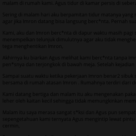
malam di rumah kami. Agus tidur di kamar persis di sebe
Sering di malam hari aku berpamitan tidur matanya yang 
agar jika Imron datang bisa langsung berc*nta. Pernah suat
Kami, aku dan Imron berc*nta di dapur waktu masih pagi s
menempelkan telunjuk dimulutnya agar aku tidak menghen
tega menghentikan Imron,
Akhirnya ku biarkan Agus melihat kami berc*nta tanpa Im
pen*snya dan terjongkok di bawah meja. Setelah kejadian 
Sampai suatu waktu ketika pekerjaan Imron benar2 sibuk
bersama di rumah atasan Imron . Rumahnya terdiri dari du
Kami datang bertiga dan malam itu aku mengenakan pakai
leher oleh kaitan kecil sehingga tidak memungkinkan mema
Malam itu saya merasa sangat s*ksi dan Agus pun sempat
sepengetahuan kami ternyata Agus mengintip lewat pintu
cermin,