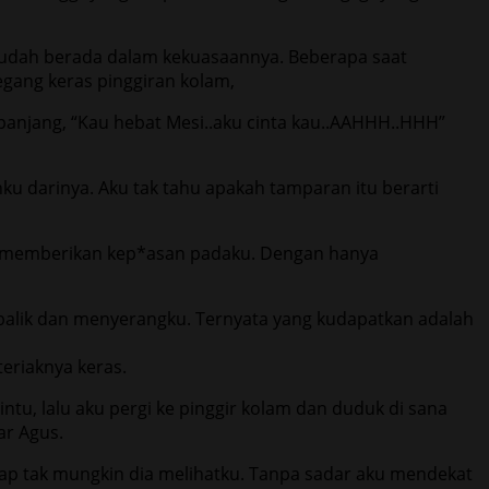
 sudah berada dalam kekuasaannya. Beberapa saat
gang keras pinggiran kolam,
anjang, “Kau hebat Mesi..aku cinta kau..AAHHH..HHH”
u darinya. Aku tak tahu apakah tamparan itu berarti
at memberikan kep*asan padaku. Dengan hanya
rbalik dan menyerangku. Ternyata yang kudapatkan adalah
teriaknya keras.
tu, lalu aku pergi ke pinggir kolam dan duduk di sana
ar Agus.
ap tak mungkin dia melihatku. Tanpa sadar aku mendekat