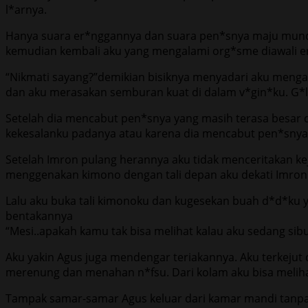
l*arnya.
Hanya suara er*nggannya dan suara pen*snya maju mundur
kemudian kembali aku yang mengalami org*sme diawali er
“Nikmati sayang?”demikian bisiknya menyadari aku mengal
dan aku merasakan semburan kuat di dalam v*gin*ku. G*la
Setelah dia mencabut pen*snya yang masih terasa besar 
kekesalanku padanya atau karena dia mencabut pen*snya 
Setelah Imron pulang herannya aku tidak menceritakan k
menggenakan kimono dengan tali depan aku dekati Imron 
Lalu aku buka tali kimonoku dan kugesekan buah d*d*ku y
bentakannya
“Mesi..apakah kamu tak bisa melihat kalau aku sedang sibu
Aku yakin Agus juga mendengar teriakannya. Aku terkejut 
merenung dan menahan n*fsu. Dari kolam aku bisa melih
Tampak samar-samar Agus keluar dari kamar mandi tanpa 