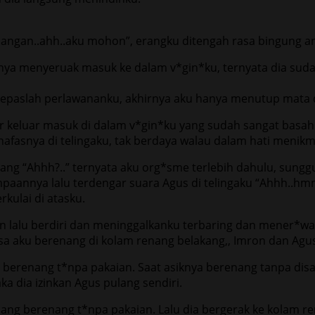
.jangan..ahh..aku mohon”, erangku ditengah rasa bingung a
snya menyeruak masuk ke dalam v*gin*ku, ternyata dia sud
lepaslah perlawananku, akhirnya aku hanya menutup mata 
sar keluar masuk di dalam v*gin*ku yang sudah sangat bas
asnya di telingaku, tak berdaya walau dalam hati menikm
jang “Ahhh?..” ternyata aku org*sme terlebih dahulu, sun
aannya lalu terdengar suara Agus di telingaku “Ahhh..hm
rkulai di atasku.
an lalu berdiri dan meninggalkanku terbaring dan mener*wa
biasa aku berenang di kolam renang belakang,, Imron dan Ag
berenang t*npa pakaian. Saat asiknya berenang tanpa disa
 dia izinkan Agus pulang sendiri.
ang berenang t*npa pakaian. Lalu dia bergerak ke kolam re