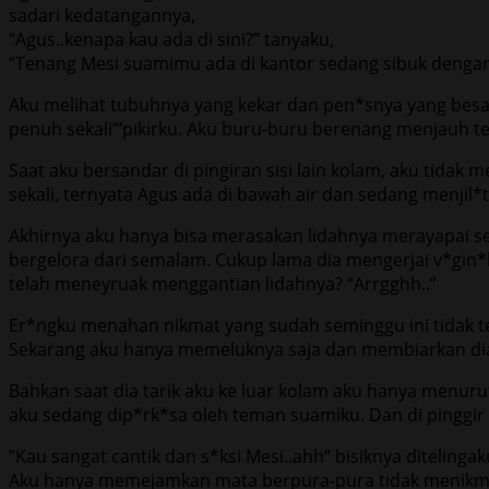
sadari kedatangannya,
“Agus..kenapa kau ada di sini?” tanyaku,
“Tenang Mesi suamimu ada di kantor sedang sibuk dengan
Aku melihat tubuhnya yang kekar dan pen*snya yang besa
penuh sekali”‘pikirku. Aku buru-buru berenang menjauh t
Saat aku bersandar di pingiran sisi lain kolam, aku tidak
sekali, ternyata Agus ada di bawah air dan sedang menjil
Akhirnya aku hanya bisa merasakan lidahnya merayapai s
bergelora dari semalam. Cukup lama dia mengerjai v*gin*k
telah meneyruak menggantian lidahnya? “Arrgghh..”
Er*ngku menahan nikmat yang sudah seminggu ini tidak t
Sekarang aku hanya memeluknya saja dan membiarkan dia
Bahkan saat dia tarik aku ke luar kolam aku hanya menurut
aku sedang dip*rk*sa oleh teman suamiku. Dan di pinggi
”Kau sangat cantik dan s*ksi Mesi..ahh” bisiknya ditelingak
Aku hanya memejamkan mata berpura-pura tidak menikma