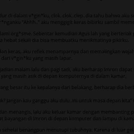
 di dalam v*gin*ku, clok..clok..clep..dia tahu bahwa aku
*nganku “Ahhh..” aku menggigit keras bibirku sambil meme
ami org*sme. Sebentar kemudian Agus lah yang berteriak p
 hebat sekali dia bisa membuatku menikmatinya pikirku.
dan keras, aku reflek menamparnya dan memalingkan wajahk
dari v*gin*ku yang masih lapar.
ejadian malam lalu dan pagi tadi, aku berharap Imron dap
yang masih asik di depan komputernya di dalam kamar,
ang besar itu ke kepalanya dari belakang, berharap dia be
k? Jangan kau ganggu aku dulu..ini untuk masa depan kita” 
dan menangis, lalu aku keluar kamar dengan membanting pin
at bayangan di Imron di depan komputer dan lampu di kam
sehelai benangpun menutupi tubuhnya. Karena di luar gel