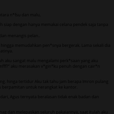
ntara n*fsu dan malu,
ah siap dengan hanya memakai celana pendek saja tanpa
dan menangis pelan..
ah hingga memudahkan pen*snya bergerak. Lama sekali dia
atinya.
gguh aku sangat malu mengalami perk*saan yang aku
mfff?” aku merasakan v*gin*ku penuh dengan cair*n
ng. hinga tertidur Aku tak tahu jam berapa Imron pulang
us berpamitan untuk nerangkat ke kantor.
dari, Agus ternyata beralasan tidak enak badan dan
nag dan melepaskan seluruh pakaiannya, saat itulah aku