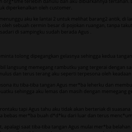
 org*sme terlebih dahulu dan aku dibiarkannya tertahan. D
tuk diperkenalkan oleh customer.
nunggu aku ke lantai 2 untuk melihat barang2 antik, di la
arik oleh sebuah cermin besar di pojokan ruangan, tanpa ta
sadari di sampingku sudah berada Agus .
eminta tolong dipegangkan gelasnya sehingga kedua tanga
mbil langsung memegang rambutku yang tergerai dengan sa
us dan terus terang aku seperti terpesona oleh keadaan di
pesona itu tiba-tiba tangan Agus mer*ba leherku dan membu
if buatku sehingga aku lemas dan masih dengan memegang g
”,rontaku tapi Agus tahu aku tidak akan berteriak di suas
 bebas mer*ba buah d*d*ku dari luar dan terus menc*umi
 apalagi saat tiba-tiba tangan Agus mulai mer*ba belaha