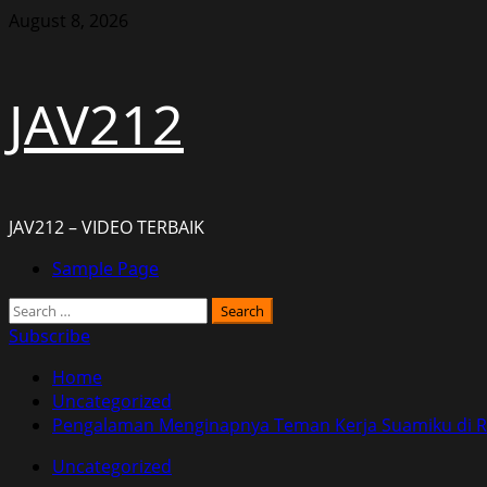
Skip
August 8, 2026
to
content
JAV212
JAV212 – VIDEO TERBAIK
Primary
Sample Page
Menu
Search
for:
Subscribe
Home
Uncategorized
Pengalaman Menginapnya Teman Kerja Suamiku di
Uncategorized