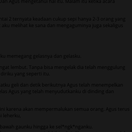
an Agus mengetahui hal itu. Malam itu ketika acara
ntai 2 ternyata keadaan cukup sepi hanya 2-3 orang yang
kut aku melihat ke sana dan mengaguminya juga sekaligus
nku memegang gelasnya dan gelasku.
ngat lembut. Tanpa bisa mengelak dia telah menggulung
riku yang seperti itu.
atku geli dan detik berikutnya Agus telah menempelkan
elas Agus yang telah menyudutkanku di dinding dan
ana ini karena akan mempermalukan semua orang. Agus terus
 leherku,
n bawah gaunku hingga ke sel*ngk*nganku.