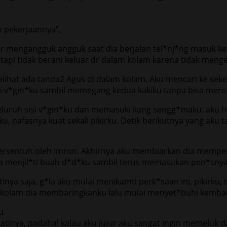
 pekerjaannya”,
r mengangguk angguk saat dia berjalan tel*nj*ng masuk ke
etapi tidak berani keluar dr dalam kolam karena tidak men
 melihat ada tanda2 Agus di dalam kolam. Aku mencari ke sek
*ti v*gin*ku sambil memegang kedua kakiku tanpa bisa mero
eluruh sisi v*gin*ku dan memasuki liang sengg*maku..aku 
u, nafasnya kuat sekali pikirku. Detik berikutnya yang aku
ersentuh oleh Imron. Akhirnya aku membiarkan dia memper
 menjil*ti buah d*d*ku sambil terus memasukan pen*snya
inya saja, g*la aku mulai menikamti perk*saan ini, pikirku
r kolam dia membaringkanku lalu mulai menyet*buhi kembai
u.
tinya, padahal kalau aku jujur aku sangat ingin memelu