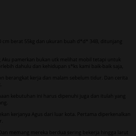
0 cm berat 55kg dan ukuran buah d*d* 34B, ditunjang
Aku pamerkan bukan utk melihat mobil tetapi untuk
lebih dahulu dan kehidupan s*ks kami baik-baik saja,
on berangkat kerja dan malam sebelum tidur. Dan cerita
.
aan kebutuhan ini harus dipenuhi juga dan itulah yang
ang.
kan kerjanya Agus dari luar kota. Pertama diperkenalkan
r.
 Dan memang mereka berdua sering bekerja hingga larut