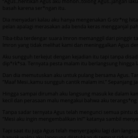
“Agus..hentikan Agus aku mohon..tolong Agus..jangan lakuk
basah karena ser*ngan itu.
Dia menyadari kalau aku hanya mengenakan G-str*ng hitam 
pelan apalagi merasakan ada benda keras mengganjal pah
Tiba-tiba terdengar suara Imron memanggil dari pinggir 
Imron yang tidak melihat kami dan meninggalkan Agus de
Aku sungguh terkejut dengan kejadian itu tapi tanpa di
dip*rk*sa. Ternyata pesta malam itu berlangsung hingg
Dan dia memutuskan aku untuk pulang bersama Agus. Tanp
“Maaf Mesi..kamu sungguh cantik malam ini.” Sepanjang ja
Hingga sampai dirumah aku langsung masuk ke dalam kama
kecil dan perasaan malu mengakui bahwa aku terangs*ng 
Tanpa sadar ternyata Agus telah mengunci semua pintu d
“Mesi aku ingin mengembalikan ini”‘ katanya sambil menye
Tapi saat itu juga Agus telah menyergapku lagi dan la
banyak waktu aku langsung dijatuhkan di tempat tidur da