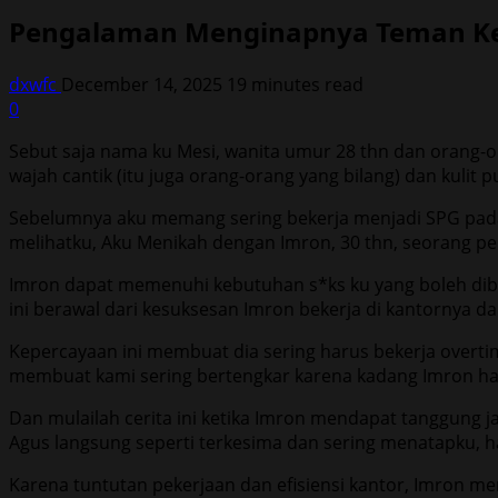
Pengalaman Menginapnya Teman Ke
dxwfc
December 14, 2025
19 minutes read
0
Sebut saja nama ku Mesi, wanita umur 28 thn dan orang-o
wajah cantik (itu juga orang-orang yang bilang) dan kulit p
Sebelumnya aku memang sering bekerja menjadi SPG pada 
melihatku, Aku Menikah dengan Imron, 30 thn, seorang pek
Imron dapat memenuhi kebutuhan s*ks ku yang boleh dibil
ini berawal dari kesuksesan Imron bekerja di kantornya d
Kepercayaan ini membuat dia sering harus bekerja overti
membuat kami sering bertengkar karena kadang Imron har
Dan mulailah cerita ini ketika Imron mendapat tanggung j
Agus langsung seperti terkesima dan sering menatapku, h
Karena tuntutan pekerjaan dan efisiensi kantor, Imron m