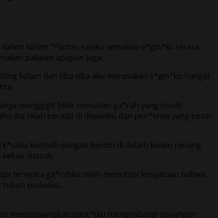
 dalam kolam “Pantas sajaku semalam v*gin*ku terasa
genakan pakaian apapun juga.
eliling kolam dan tiba-tiba aku merasakan v*gin*ku hangat
nta.
hanya menggigit bibir menahan ga*rah yang masih
 tahu dia telah berada di depanku dan pen*snya yang besar
k*saku kembali dengan berdiri di dalam kolam renang.
 keluar masuk.
, tapi ternyata ga*rahku telah menutupi kenyataan bahwa
 tubuh mulusku..
k dan menggoyangkan pant*tku mengimbangi goyangan