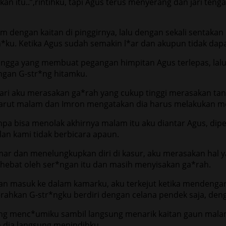
an itu..”,rintihku, tapi Agus terus menyerang dan jari teng
dengan kaitan di pinggirnya, lalu dengan sekali sentakan 
*ku. Ketika Agus sudah semakin l*ar dan akupun tidak dap
tangga yang membuat pegangan himpitan Agus terlepas, lalu
ngan G-str*ng hitamku.
sadari aku merasakan ga*rah yang cukup tinggi merasakan 
a larut malam dan Imron mengatakan dia harus melakukan 
a bisa menolak akhirnya malam itu aku diantar Agus, dip
lan kami tidak berbicara apaun.
r dan menelungkupkan diri di kasur, aku merasakan hal 
hebat oleh ser*ngan itu dan masih menyisakan ga*rah.
an masuk ke dalam kamarku, aku terkejut ketika mendengar
rahkan G-str*ngku berdiri dengan celana pendek saja, deng
ngsung menc*umiku sambil langsung menarik kaitan gaun m
n dia langsung menindihku.