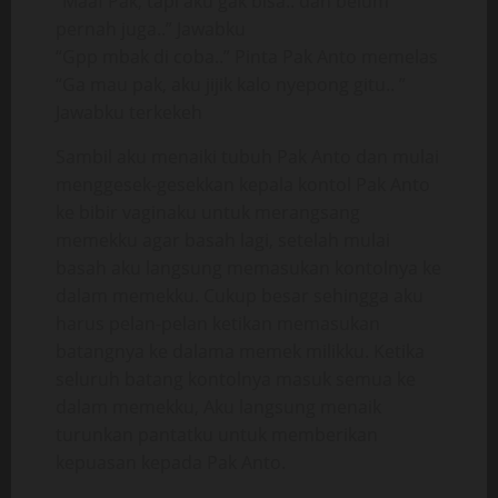
“Maaf Pak, tapi aku gak bisa.. dan belum
pernah juga..” Jawabku
“Gpp mbak di coba..” Pinta Pak Anto memelas
“Ga mau pak, aku jijik kalo nyepong gitu.. ”
Jawabku terkekeh
Sambil aku menaiki tubuh Pak Anto dan mulai
menggesek-gesekkan kepala kontol Pak Anto
ke bibir vaginaku untuk merangsang
memekku agar basah lagi, setelah mulai
basah aku langsung memasukan kontolnya ke
dalam memekku. Cukup besar sehingga aku
harus pelan-pelan ketikan memasukan
batangnya ke dalama memek milikku. Ketika
seluruh batang kontolnya masuk semua ke
dalam memekku, Aku langsung menaik
turunkan pantatku untuk memberikan
kepuasan kepada Pak Anto.