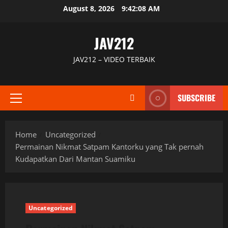
Skip
August 8, 2026
9:42:09 AM
to
content
JAV212
JAV212 – VIDEO TERBAIK
SUBSCRIBE
Primary
Menu
Home
Uncategorized
Permainan Nikmat Satpam Kantorku yang Tak pernah
Kudapatkan Dari Mantan Suamiku
Uncategorized