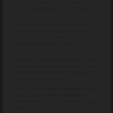
mbak sendiri juga ngintip toh ? piye sih Mba
Devina suka pura-pura aja hehehe”Jawab Pak
Anto
“Husss Pak, gak bolehin ngomongin orang
ah.. biar aja itu urusan mereka..” Jawabku
dengan tergesa-gesa sambil berjalan menuju
lift berbarengan dengan Pak Anto.
Pak Anto ini kira-kira berumur 35 tahun, yang
ku dengar ia sudah memiliki istri dan 2 orang
anak yang masih kecil juga. Namun, tiba-tiba
Pak Anto kembali membuka pembicaraan hal
yang cukup mengagetkanku.
“Mbak.. tadi saya juga gak sengaja liat mbak
lagi anu..” belum sempat menyelesaikan
ucapannya aku langsung memotong ucapan
Pak Anto.