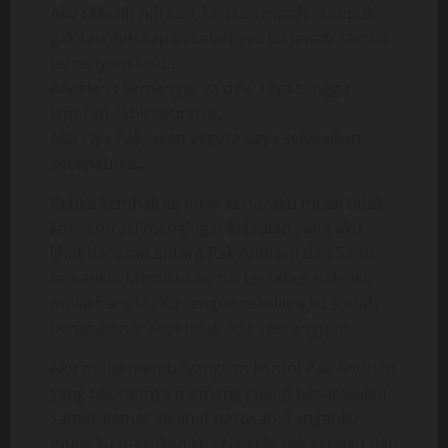
Aku : Masih nih san, kerjaan masih numpuk
gak tau deh kapan kelarnya.. ku jawab sambil
tersenyum lesu..
Andrian : Semangat ya dev, saya tunggu
laporan akhir taunnya.
Aku : Iya Pak, akan segera saya selesaikan
secepatnya..
Ketika kembali ke meja kerja, aku mulai tidak
konsentrasi mengingat kejadian yang aku
lihat barusan antara Pak Andrian dan Santi
temanku. Memikirkan hal tersebut nafsuku
mulai bangkit. Ku tengok sekelilingku sudah
benar-benar sepi tidak ada seorangpun.
Aku mulai membayangkan kontol Pak Andrian
yang ukurannya memang cukup besar walau
samar-samar ku lihat barusan. Tanganku
mulai ku masukan ke sela-sela rok kerjaku dan