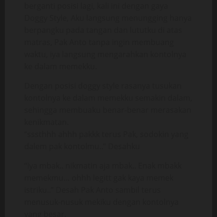
berganti posisi lagi, kali ini dengan gaya
Doggy Style, Aku langsung menungging hanya
berpangku pada tangan dan lututku di atas
matras, Pak Anto tanpa ingin membuang
waktu, iya langsung mengarahkan kontolnya
ke dalam memekku.
Dengan posisi doggy style rasanya tusukan
kontolnya ke dalam memekku semakin dalam,
sehingga membuaku benar-benar merasakan
kenikmatan.
“sssthhh ahhh pakkk terus Pak, sodokin yang
dalem pak kontolmu..” Desahku
“Iya mbak.. nikmatin aja mbak.. Enak mbakk
memekmu… ohhh legitt gak kaya memek
istriku..” Desah Pak Anto sambil terus
menusuk-nusuk mekiku dengan kontolnya
yang besar.