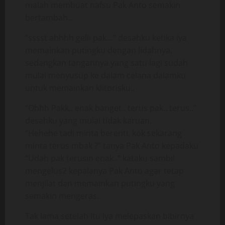
malah membuat nafsu Pak Anto semakin
bertambah..
“sssst ahhhh gelii pak…” desahku ketika iya
memainkan putingku dengan lidahnya,
sedangkan tangannya yang satu lagi sudah
mulai menyusup ke dalam celana dalamku
untuk memainkan klitorisku..
“Ohhh Pakk.. enak banget.. terus pak.. terus..”
desahku yang mulai tidak karuan.
“Hehehe tadi minta berenti, kok sekarang
minta terus mbak ?” tanya Pak Anto kepadaku
“Udah pak terusin enak..” kataku sambil
mengelus2 kepalanya Pak Anto agar tetap
menjilat dan memainkan putingku yang
semakin mengeras.
Tak lama setelah itu iya melepaskan bibirnya