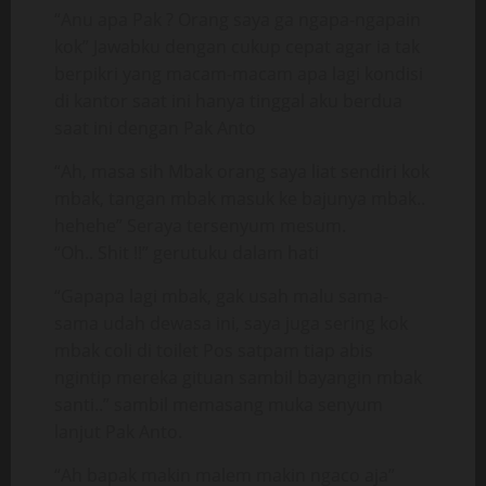
“Anu apa Pak ? Orang saya ga ngapa-ngapain
kok” Jawabku dengan cukup cepat agar ia tak
berpikri yang macam-macam apa lagi kondisi
di kantor saat ini hanya tinggal aku berdua
saat ini dengan Pak Anto
“Ah, masa sih Mbak orang saya liat sendiri kok
mbak, tangan mbak masuk ke bajunya mbak..
hehehe” Seraya tersenyum mesum.
“Oh.. Shit !!” gerutuku dalam hati
“Gapapa lagi mbak, gak usah malu sama-
sama udah dewasa ini, saya juga sering kok
mbak coli di toilet Pos satpam tiap abis
ngintip mereka gituan sambil bayangin mbak
santi..” sambil memasang muka senyum
lanjut Pak Anto.
“Ah bapak makin malem makin ngaco aja”