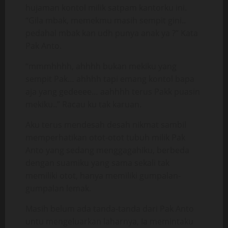
hujaman kontol milik satpam kantorku ini.
“Gila mbak, memekmu masih sempit gini..
pedahal mbak kan udh punya anak ya ?” Kata
Pak Anto.
“mmmhhhh, ahhhh bukan mekiku yang
sempit Pak… ahhhh tapi emang kontol bapa
aja yang gedeeee… aahhhh terus Pakk puasin
mekiku..” Racau ku tak karuan.
Aku terus mendesah desah nikmat sambil
memperhatikan otot-otot tubuh milik Pak
Anto yang sedang menggagahiku, berbeda
dengan suamiku yang sama sekali tak
memiliki otot, hanya memiliki gumpalan-
gumpalan lemak.
Masih belum ada tanda-tanda dari Pak Anto
untu mengeluarkan laharnya, Ia memintaku