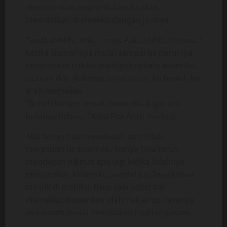
menurunkan celana dalam ku, dan
memainkan memekku dengan jarinya..
“Ssstt ahhhh.. Pak.. Terus Pak.. ohhh.. teruss..”
Ketika ciumannya mulai sampai ke perut iya
melorotkan rok ku sekaligus celana dalamku,
ciuman dan jilatanya terus turun ke bawah ke
arah memekku.
“Bersih banget mbak, meki mbak gak ada
bulunya hehee..” Kata Pak Anto memuji
Aku hanya bisa mendesah dan tidak
merespon ucapannya.. hanya bisa terus
mendesah nikmat apa lagi ketika lidahnya
memainkan klitorisku, sambil jari2nya keluar
masuk di mekiku. Baru saja sebentar
memekku dimainkan oleh Pak Anto, rasanya
aku sudah mulai merasakan ingin orgasme.