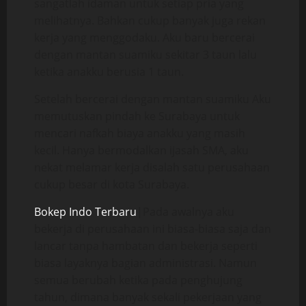
sangatlah idaman untuk setiap pria yang
melihatnya. Bahkan cukup banyak juga rekan
kerja yang menggodaku. Aku baru bercerai
dengan mantan suamiku sekitar 3 taun lalu
ketika anakku berusia 1 taun.
Setelah bercerai dengan mantan suamiku Aku
memutuskan pindah ke Surabaya untuk
mencari nafkah biaya anakku yang masih
kecil. Hanya bermodalkan ijasah SMA, aku
nekat melamar kerja disalah satu perusahaan
cukup besar di kota Surabaya.
Bokep Indo Terbaru
|Pada awalnya aku
bekerja di perusahaan ini biasa-biasa saja dan
lancar tanpa hambatan dan bekerja seperti
biasa layaknya bagian administrasi. Namun
semua berubah ketika pada penghujung
tahun, dimana banyak sekali pekerjaan yang