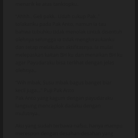
menarik ke atas tanktopku.
“Ahhh.. Geli pakk.. Udah cukup Pak..”
tolakanku pada Pak Anto, namun ia tau
bahwa tubuhku tidak menolak untuk disentuh
olehnya sehingga ia tidak menghiraukanku
dan tetap melakukan aktifitasnya. Ia mulai
melepaskan kaitan BH ku dan menaikan BH ku
agar Payudaraku bisa terlihat dengan jelas
olehnya..
“Wih mbak, Susu mbak bagus banget biar
kecil juga…” Puji Pak Anto
Pak Anto yang kagum dengan payudaraku
langsung mencaplok dadaku dengan
mulutnya..
Aku yang sudah terbawa nafsu, hanya mampu
merespon dengan desahan-desahan yang