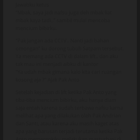
Jawabku ketus
“Mbak, saya jadi nafsu juga deh mbak liat
mbak kaya tadi..” sambil mulai mencoba
mencium bibirku.
“Pak Jangan ada CCTV.. Nanti jadi bahan
omongan” ku dorong tubuh Satpam tersebut.
Ya memang ada CCTV di dalam lift.. dan aku
tak mau ini menjadi aibku di kantor
“Ya udah mbak gimana kalo kita cari ruangan
kosong aja ?” Ajak Pak Anto
Setelah kejadian di lift ketika Pak Anto yang
tiba-tiba mencium bibirku, aku hanya diam
saja entah karena sudah terbawa nafsu karna
melihat apa yang dilakukan oleh Pak Andrian
dan Santi, atau karena aku masih kaget atas
apa yang barusan terjadi terutama ketika Pak
Anto memergokiku melakukan masturbasi di