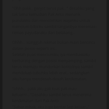
“Ohh pakk.. genjot terus pak.. ” desahku yang
tak lama kemudian Pak Anto menarik
pundakku dan menolehkan wajahku untuk
mencium bibirku sambil tanganbya meremas-
remas payudaraku dari belakang..
Ohhh… sungguh nikmat bukan main bercinta
dalam posisi seperti ini..
Setelah puas menciumku, iya membawaku
berbaring dengan posisi menyamping, sambil
terus memaju mundurkan kontolnya sambil
mendekap tubuhku lebih erat.. sedangkan
aku hanya mendesah-desah kenikmatan.
“ohhh… pakk aku gak kuat pak mau
keluarrr…”Desahku sambil terus menerima
kenikmatan dari Pak Anto
“Sabar mbak, aku juga bentar lagi keluar..”