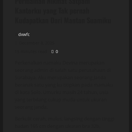
Permainan Nikmat Satpam
Kantorku yang Tak pernah
Kudapatkan Dari Mantan Suamiku
dxwfc
December 8, 2025
15 minutes read
0
Perkenalkan namaku Devina merupakan
seorang admin di salah satu perusahaan di
Surabaya. Aku merupakan seorang Janda
beranak satu yang ku titipkan pada mamaku
di kota Solo. Umurku masih 24 tahun, usia
yang terbilang cukup muda untuk ukuran
seorang janda.
Berkulit cerah, mulus, langsing dengan tinggi
badan 165 cm dengan ukuran bra 32b,