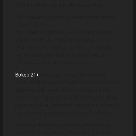
“Ohhh Pakk teruss pak aku keluar Pak..”
“Aku keluarin pejunya di dalem boleh mbak..”
tanya Pak Anto
“Sssshhhh jangan Pak, aku gk pake KB, aku
takut hamil Pak..”Pintaku memelas
“Ahhhhhhhh…. aku keluar Pak…..” Desahku
lemas sedangkan Pak Anto masih terus
memompa mekiku dengan cepat..
Bokep 21+
|Aku juga merasakan bahwak
kontol milik Pak Anto mulai berkedut2 seperti
akan mengeluarkan peju.. untung nya Pak
Anto langsung mencabut dan mengeluarkan
pejunya di luar, kalo tidak bisa saja aku hamil
lagi dan mengandung anak dari Pak Anto..
Kami masih dalam posisi berpelukan, Pak
Anto mengucapkan terima kasih kepadaku.