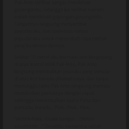
Pak Anto terlihat sangat menikmati
goyanganku, sehingga iya terlihat merem
melek menikmati goyangan-goyanganku.
Tangannya langsung menyambar
payudaraku, dan meremas-remas
payudaraku untuk menambah rasa nikmat
yang ku terima darinya.
Sekitar 10 menit aku bermain dan bergoyang
di atas kontol milik Pak Anto, Pak Anto
langsung membalikan posisiku yang semula
di atas kini berada dibawahnaya, dan tanpa
menunggu lama Pak Anto langsung memaju
mundurkan pantatnya dengan cepat
sehingga menimbulkan suara Paha dan
pantatku beradu.. Plok.. Plok.. Plok..
“Ahhhh Pakk.. Enakk banget… Ohhhh
sssshhhhh…” Desahku menerima setiap