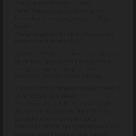
“OHHH PAK enak banget… Teruss
Paakk..”Desahku yang mulai tak karuan
karena kenikmatan yang ku dapat di bagian
bawah..
“Wangi banget mbak meki mbak, saya suka
banget hehe nikmatin mbak..”
“Iya Pak… ahhhh terus pak terusss… aku mau
keluar Pak…” yang tak lama kemudian aku
menggapai orgasme yang pertama dari
permainan lidah dan tangan Pak Anto.
Pak Anto dengan lahapnya menyantap semua
cairan cintaku yang keluar..
“Hehehe enak ya mbak ? Udah crot aja giliran
aku ya mbak di bikin enak.” Kata Pak Anto
kepadaku sambil memberiku waktu
beristirahat setelah menggapai orgasme yang
pertama dan membuka seluruh pakaian