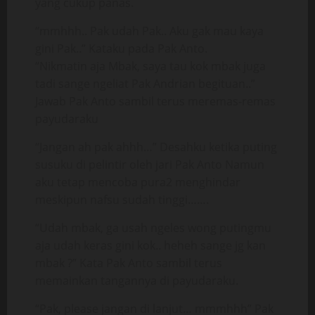
yang cukup panas.
“mmhhh.. Pak udah Pak.. Aku gak mau kaya
gini Pak..” Kataku pada Pak Anto.
“Nikmatin aja Mbak, saya tau kok mbak juga
tadi sange ngeliat Pak Andrian begituan..”
Jawab Pak Anto sambil terus meremas-remas
payudaraku
“Jangan ah pak ahhh…” Desahku ketika puting
susuku di pelintir oleh jari Pak Anto Namun
aku tetap mencoba pura2 menghindar
meskipun nafsu sudah tinggi…….
“Udah mbak, ga usah ngeles wong putingmu
aja udah keras gini kok.. heheh sange jg kan
mbak ?” Kata Pak Anto sambil terus
memainkan tangannya di payudaraku.
“Pak, please jangan di lanjut… mmmhhh” Pak