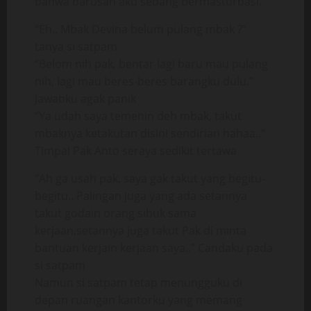
bahwa barusan aku sedang bermasturbasi.
“Eh.. Mbak Devina belum pulang mbak ?”
tanya si satpam
“Belom nih pak, bentar lagi baru mau pulang
nih, lagi mau beres-beres barangku dulu.”
Jawabku agak panik
“Ya udah saya temenin deh mbak, takut
mbaknya ketakutan disini sendirian hahaa..”
Timpal Pak Anto seraya sedikit tertawa
“Ah ga usah pak, saya gak takut yang begitu-
begitu.. Palingan juga yang ada setannya
takut godain orang sibuk sama
kerjaan,setannya juga takut Pak di minta
bantuan kerjain kerjaan saya..” Candaku pada
si satpam
Namun si satpam tetap menungguku di
depan ruangan kantorku yang memang