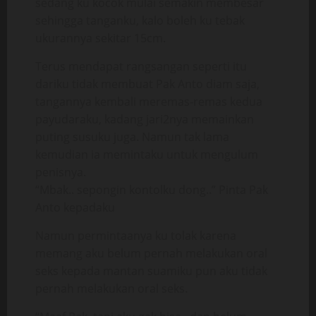
sedang ku kocok mulai semakin membesar
sehingga tanganku, kalo boleh ku tebak
ukurannya sekitar 15cm.
Terus mendapat rangsangan seperti itu
dariku tidak membuat Pak Anto diam saja,
tangannya kembali meremas-remas kedua
payudaraku, kadang jari2nya memainkan
puting susuku juga. Namun tak lama
kemudian ia memintaku untuk mengulum
penisnya.
“Mbak.. sepongin kontolku dong..” Pinta Pak
Anto kepadaku
Namun permintaanya ku tolak karena
memang aku belum pernah melakukan oral
seks kepada mantan suamiku pun aku tidak
pernah melakukan oral seks.