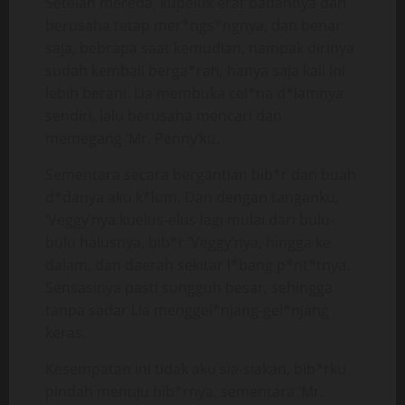
Setelah mereda, kupeluk erat badannya dan
berusaha tetap mer*ngs*ngnya, dan benar
saja, bebrapa saat kemudian, nampak dirinya
sudah kembali berga*rah, hanya saja kali ini
lebih berani. Lia membuka cel*na d*lamnya
sendiri, lalu berusaha mencari dan
memegang ‘Mr. Penny’ku.
Sementara secara bergantian bib*r dan buah
d*danya aku k*lum. Dan dengan tanganku,
‘Veggy’nya kuelus-elus lagi mulai dari bulu-
bulu halusnya, bib*r ‘Veggy’nya, hingga ke
dalam, dan daerah sekitar l*bang p*nt*tnya.
Sensasinya pasti sungguh besar, sehingga
tanpa sadar Lia menggel*njang-gel*njang
keras.
Kesempatan ini tidak aku sia-siakan, bib*rku
pindah menuju bib*rnya, sementara ‘Mr.