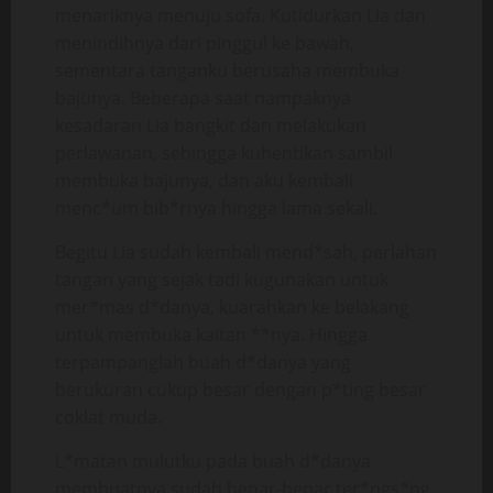
menariknya menuju sofa. Kutidurkan Lia dan
menindihnya dari pinggul ke bawah,
sementara tanganku berusaha membuka
bajunya. Beberapa saat nampaknya
kesadaran Lia bangkit dan melakukan
perlawanan, sehingga kuhentikan sambil
membuka bajunya, dan aku kembali
menc*um bib*rnya hingga lama sekali.
Begitu Lia sudah kembali mend*sah, perlahan
tangan yang sejak tadi kugunakan untuk
mer*mas d*danya, kuarahkan ke belakang
untuk membuka kaitan **nya. Hingga
terpampanglah buah d*danya yang
berukuran cukup besar dengan p*ting besar
coklat muda.
L*matan mulutku pada buah d*danya
membuatnya sudah benar-benar ter*ngs*ng,