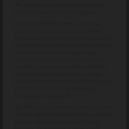
‘Mr. Penny’ku masuk dan akhirnya seluruh
b*tangku masuk ke dalam ‘Veggy’nya.
Setelah aku diamkan sejenak, aku mulai
bergerak keluar dan masuk, dan sempat
kulihat cairan berwarna merah muda, tanda
keper*wan*nnya telah kudapatkan. Er*ngan
nikmat kami berdua, terdengar sangat
romantis saat itu. Lia belajar sangat cepat,
dan ‘Veggy’nya terasa mer*mas-r*mas ‘Mr.
Penny’ku dengan sangat lembut. Hingga
belasan menit kami bers*tubuh dengan gaya
yang sama, karena ku pikir nanti saja
mengajarkannya gaya lain.
‘Mr. Penny’ku sudan berdenyut-denyut tanda
tak lama lagi aku akan ejak*lasi. Aku tanyakan
pada Lia, apakah dia juga sudah hampir
org*sme. Lia mengangguk pelan sambil