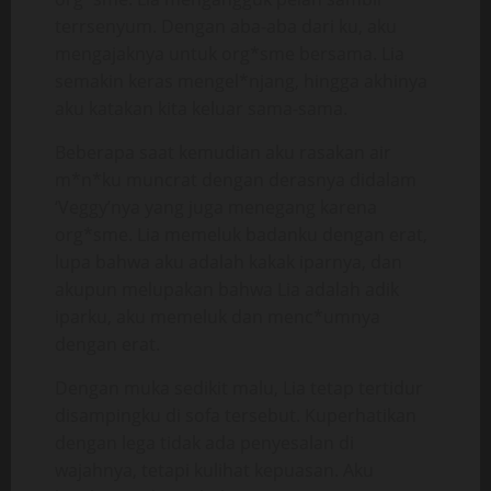
terrsenyum. Dengan aba-aba dari ku, aku
mengajaknya untuk org*sme bersama. Lia
semakin keras mengel*njang, hingga akhinya
aku katakan kita keluar sama-sama.
Beberapa saat kemudian aku rasakan air
m*n*ku muncrat dengan derasnya didalam
‘Veggy’nya yang juga menegang karena
org*sme. Lia memeluk badanku dengan erat,
lupa bahwa aku adalah kakak iparnya, dan
akupun melupakan bahwa Lia adalah adik
iparku, aku memeluk dan menc*umnya
dengan erat.
Dengan muka sedikit malu, Lia tetap tertidur
disampingku di sofa tersebut. Kuperhatikan
dengan lega tidak ada penyesalan di
wajahnya, tetapi kulihat kepuasan. Aku