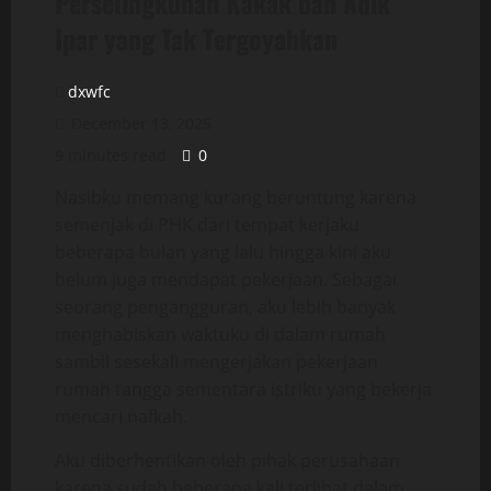
Perselingkuhan Kakak dan Adik
Ipar yang Tak Tergoyahkan
dxwfc
December 13, 2025
9 minutes read
0
Nasibku memang kurang beruntung karena
semenjak di PHK dari tempat kerjaku
beberapa bulan yang lalu hingga kini aku
belum juga mendapat pekerjaan. Sebagai
seorang pengangguran, aku lebih banyak
menghabiskan waktuku di dalam rumah
sambil sesekali mengerjakan pekerjaan
rumah tangga sementara istriku yang bekerja
mencari nafkah.
Aku diberhentikan oleh pihak perusahaan
karena sudah beberapa kali terlibat dalam