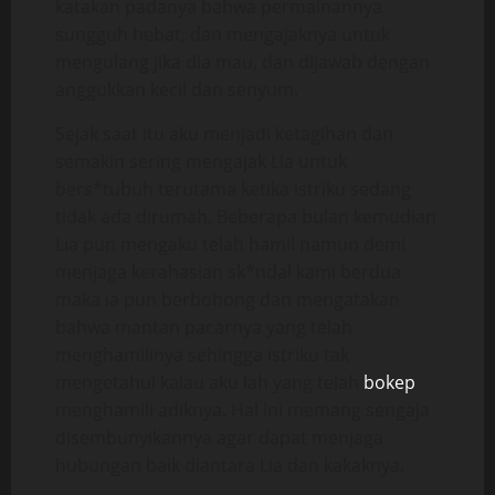
katakan padanya bahwa permainannya
sungguh hebat, dan mengajaknya untuk
mengulang jika dia mau, dan dijawab dengan
anggukkan kecil dan senyum.
Sejak saat itu aku menjadi ketagihan dan
semakin sering mengajak Lia untuk
bers*tubuh terutama ketika istriku sedang
tidak ada dirumah. Beberapa bulan kemudian
Lia pun mengaku telah hamil namun demi
menjaga kerahasian sk*ndal kami berdua
maka ia pun berbohong dan mengatakan
bahwa mantan pacarnya yang telah
menghamilinya sehingga istriku tak
mengetahui kalau aku lah yang telah
bokep
menghamili adiknya. Hal ini memang sengaja
disembunyikannya agar dapat menjaga
hubungan baik diantara Lia dan kakaknya.