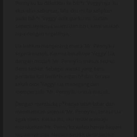
Penny’ku ku dekatkan ke bib*r ‘Veggy’nya, ku
elus-elus sebentar, lalu aku mulai selipkan
pada bib*r ‘Veggy’ adik Iparku ini. Sudah
seperti layaknya suami dan istri, kami seakan
lupa dengan segalanya,
Lia bahkan mengerang minta ‘Mr. Penny’ku
segera masuk. Karena basahnya ‘Veggy’ Lia,
dengan mudah ‘Mr. Penny’ku masuk sedikit
demi sedikit. Sebagai wanita yang baru
pertama kali berh*bungan b*dan, terasa
sekali otot ‘Veggy’ Lia menegang dan
mempersulit ‘Mr. Penny’ku untuk masuk.
Dengan membuka p*hanya lebih lebar dan
mendiamkan sejenak ‘Mr. Penny’ku, terasa Lia
agak rileks. Ketika itu, aku mulai memaju
mundurkan ‘Mr. Penny’ku walau hanya bagian
kepalanya saja. Namun sedikit demi sedikit