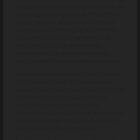
sehingga dengan mudah tanganku menuju ke
arah ‘Veggy’nya yang masih berc*lana d*lam,
sedang tanganku yang satunya membawa
tangannya untuk memegang ‘Mr. Penny’ku.
Secara otomatis tangannya mer*mas dan
mulai naik turun pada ‘Mr. Penny’ku.
Sementara aku sibuk menaikkan roknya
hingga cel*na d*lamnya terlihat seluruhnya.
Dan dengan menyibakkan cel*na d*lamnya,
‘Veggy’nya yang basah dan sempit itupun
sudah menjadi mainan bagi jari-jariku. Namun
tidak berapa lama, kurasakan p*hanya
menjepit tanganku, dan tangannya
memegang tanganku agar tidak bergerak dan
tidak meninggalkan ‘Veggy’nya. Kusadari Lia
mengalami org*sme yang pertama