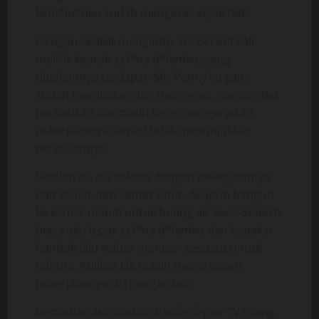
kem*lu*nku sudah mengeras sejak tadi.
Dengan sedikit mengintip, Lia berkali-kali
melirik kearah cel*na d*lamku, yang
didalamnya terdapat ‘Mr. Penny’ku yang
sudah membesar dan mengeras. Namun aku
perhatikan dia masih terus mengerjakan
pekerjaannya sambil tidak menunjukkan
perasaannya.
Setelah itu dia selesai dengan pekerjaannya
dan keluar dari kamar tidur. Akupun bangun
ke kamar mandi untuk buang air kecil. Seperti
biasa aku lepas cel*na d*lamku dan kupakai
handuk lalu keluar mencari sesuatu untuk
minum. Kulihat Lia masih meneruskan
pekerjaannya di ruangan lain.
kemudian aku duduk di sofa depan TV ruang