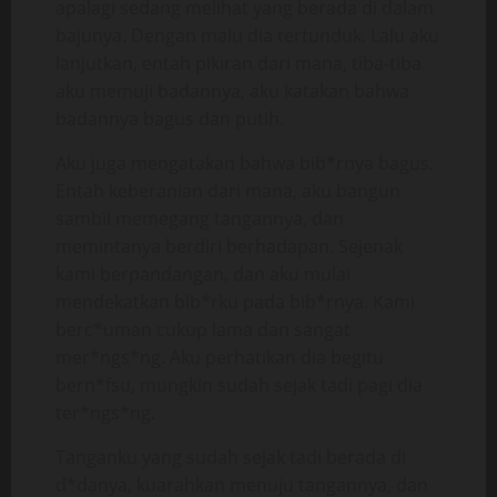
apalagi sedang melihat yang berada di dalam
bajunya. Dengan malu dia tertunduk. Lalu aku
lanjutkan, entah pikiran dari mana, tiba-tiba
aku memuji badannya, aku katakan bahwa
badannya bagus dan putih.
Aku juga mengatakan bahwa bib*rnya bagus.
Entah keberanian dari mana, aku bangun
sambil memegang tangannya, dan
memintanya berdiri berhadapan. Sejenak
kami berpandangan, dan aku mulai
mendekatkan bib*rku pada bib*rnya. Kami
berc*uman cukup lama dan sangat
mer*ngs*ng. Aku perhatikan dia begitu
bern*fsu, mungkin sudah sejak tadi pagi dia
ter*ngs*ng.
Tanganku yang sudah sejak tadi berada di
d*danya, kuarahkan menuju tangannya, dan