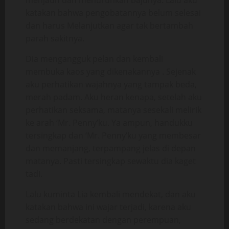
menjauh dan menurunkan bajunya. Lalu aku
katakan bahwa pengobatannya belum selesai
dan harus Melanjutkan agar tak bertambah
parah sakitnya.
Dia mengangguk pelan dan kembali
membuka kaos yang dikenakannya . Sejenak
aku perhatikan wajahnya yang tampak beda,
merah padam. Aku heran kenapa, setelah aku
perhatikan seksama, matanya sesekali melirik
ke arah ‘Mr. Penny’ku. Ya ampun, handukku
tersingkap dan ‘Mr. Penny’ku yang membesar
dan memanjang, terpampang jelas di depan
matanya. Pasti tersingkap sewaktu dia kaget
tadi.
Lalu kuminta Lia kembali mendekat, dan aku
katakan bahwa ini wajar terjadi, karena aku
sedang berdekatan dengan perempuan,