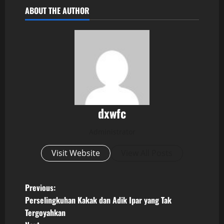
ABOUT THE AUTHOR
dxwfc
Administrator
Visit Website
View All Posts
P
Previous:
Perselingkuhan Kakak dan Adik Ipar yang Tak
o
Tergoyahkan