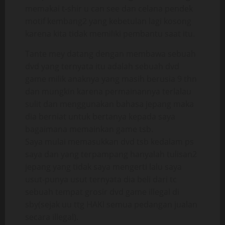
memakai t-shir u can see dan celana pendek
motif kembang2 yang kebetulan lagi kosong
karena kita tidak memiliki pembantu saat itu.
Tante mey datang dengan membawa sebuah
dvd yang ternyata itu adalah sebuah dvd
game milik anaknya yang masih berusia 9 thn
dan mungkin karena permainannya terlalau
sulit dan menggunakan bahasa jepang maka
dia berniat untuk bertanya kepada saya
bagaimana memainkan game tsb.
Saya mulai memasukkan dvd tsb kedalam ps
saya dan yang terpampang hanyalah tulisan2
jepang yang tidak saya mengerti lalu saya
usut-punya usut ternyata dia beli dari tc
sebuah tempat grosir dvd game illegal di
sby(sejak uu ttg HAKI semua pedangan jualan
secara illegal).