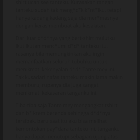
shirt ucan see tanteku. Kurasakan tangan
tanteku sudah tak meng*c*k k*nt*lku, tetapi
hanya kadang kadang saja dia mer*masnya
dengan keras membuat aku kesakitan.
Dari luar d*d*nya yang bert-shirt mulutku
ikut ikutan menc*umi d*d* tanteku itu,
rasanya bila memungkinkan aku ingin
memanfaatkan seluruh tubuhku untuk
menikmati kekenyalan d*d* Tante mey ini.
Tak kusadari nafas tanteku makin lama makin
memburu, rupanya dia juga sangat
menikmati kekasaran tanganku ini.
Tiba-tiba saja Tante mey mengangkat tshirt
dan b* krem berenda sehingga d*d*nya
tersibak, baru saat itu aku bisa melihat
kemontokan pay*dara tanteku ini, tanganku
hanya dapat menutupi sebagian ujung atas