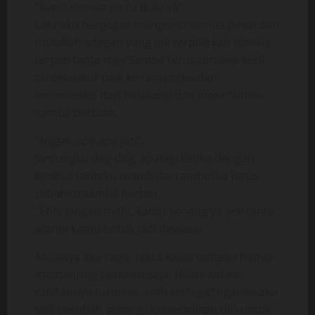
“kunci semua pintu dulu ya”
Lalu aku bergegas mengunci semua pintu dan
mulailah adegan yang tak terpikirkan olehku
terjadi tante mey Sambil terus tertawa kecil
tanteku ikut naik ke ranjangku dan
memelukku dari belakang dan menc*umku
sambil berbisik,
“Nggak apa apa jon”..
Jantungku deg-deg, apalagi ketika dengan
lembut tanteku membelai rambutku terus
tubuhku sambil berbisi,
“Ehh, jangan malu, kamu senang ya sini tante
ajariin kamu untuk jadi dewasa.
Mulanya aku ragu, takut kalau tanteku hanya
memancing reaksiku saja, tetapi ketika
rab*annya turun ke arah sel*ngk*nganku aku
jadi berubah senang. Kuberanikan diri untuk