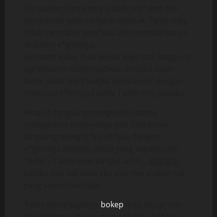
Kurasakan Tante mey sudah org*sme dan
permainan kami terhenti sejenak. Tante mey
tidak mencabut pen*sku dan membiarkanya
di dalam v*ginanya.
jon nanti kalau mau keluar kaya tadi langsung
aja keluariin dalem tadikan dimulut udah
tante udah steril kok(kb permanent dengan
menutup r*him) ya pinta Tante mey padaku.
Akupun langsung mengiyakan tanpa
mengetahui maksudnya dan Tante mey
langsung meng*c*k pen*sku dengan
v*ginanya dengan posisi yang seperti tadi.
“Achh .. Tante enak banget achh.., gfggfgfg..
kataku dan tak lama aku pun merasakan hal
yang seperti tadi lagi.
Tante johny kayanya
bokep
mau keluar niih
dan akhirnya muncratlah p*juhku di l*ang