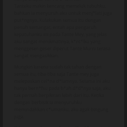
Tanteku makin kencang memeluk tubuhku,
bahkan ia menyuruh aku untuk menj*lati juga
put*ngnya. Kulakukan semua itu dengan
penuh semangat, entah apa pengaruh
kepatuhanku ini pada Tante Mey, yang jelas
aku sangat menikmatinya, k*nt*lku yang
menggeser-geser diperut Tante Murni terasa
sangat mengasikkan.
Mungkin karena sudah tak tahan dengan
semua itu, tiba-tiba saja Tante mey juga
melepaskan cel*na d*lamnya. Selama ini aku
hanya bern*fsu pada b*ah d*d*nya saja, aku
tak pernah berpikiran lebih dari itu. Ketika
dengan berbisik ia menyuruhku
memindahkan c*umanku, aku agak bingung
juga.