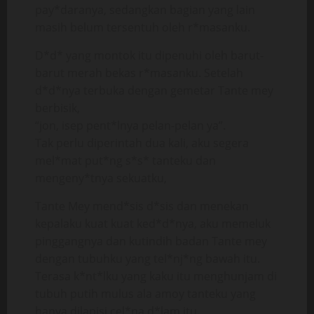
pay*daranya, sedangkan bagian yang lain
masih belum tersentuh oleh r*masanku.
D*d* yang montok itu dipenuhi oleh barut-
barut merah bekas r*masanku. Setelah
d*d*nya terbuka dengan gemetar Tante mey
berbisik,
“jon, isep pent*lnya pelan-pelan ya”.
Tak perlu diperintah dua kali, aku segera
mel*mat put*ng s*s* tanteku dan
mengeny*tnya sekuatku,
Tante Mey mend*sis d*sis dan menekan
kepalaku kuat kuat ked*d*nya, aku memeluk
pinggangnya dan kutindih badan Tante mey
dengan tubuhku yang tel*nj*ng bawah itu.
Terasa k*nt*lku yang kaku itu menghunjam di
tubuh putih mulus ala amoy tanteku yang
hanya dilapisi cel*na d*lam itu.