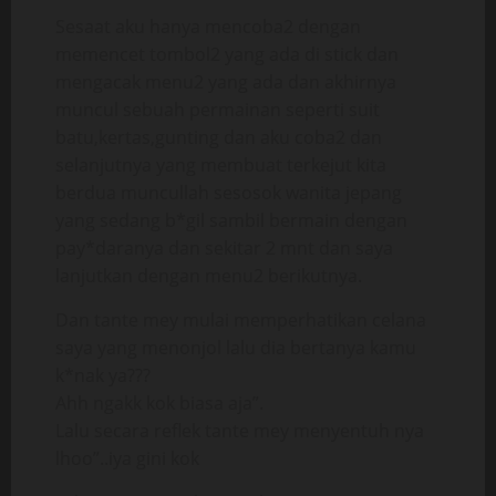
Sesaat aku hanya mencoba2 dengan
memencet tombol2 yang ada di stick dan
mengacak menu2 yang ada dan akhirnya
muncul sebuah permainan seperti suit
batu,kertas,gunting dan aku coba2 dan
selanjutnya yang membuat terkejut kita
berdua muncullah sesosok wanita jepang
yang sedang b*gil sambil bermain dengan
pay*daranya dan sekitar 2 mnt dan saya
lanjutkan dengan menu2 berikutnya.
Dan tante mey mulai memperhatikan celana
saya yang menonjol lalu dia bertanya kamu
k*nak ya???
Ahh ngakk kok biasa aja”.
Lalu secara reflek tante mey menyentuh nya
lhoo”..iya gini kok