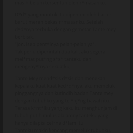
masih belum tersentuh oleh r*masanku.
D*d* yang montok itu dipenuhi oleh barut-
barut merah bekas r*masanku. Setelah
d*d*nya terbuka dengan gemetar Tante mey
berbisik,
“jon, isep pent*lnya pelan-pelan ya”.
Tak perlu diperintah dua kali, aku segera
mel*mat put*ng s*s* tanteku dan
mengeny*tnya sekuatku,
Tante Mey mend*sis d*sis dan menekan
kepalaku kuat kuat ked*d*nya, aku memeluk
pinggangnya dan kutindih badan Tante mey
dengan tubuhku yang tel*nj*ng bawah itu.
Terasa k*nt*lku yang kaku itu menghunjam di
tubuh putih mulus ala amoy tanteku yang
hanya dilapisi cel*na d*lam itu.
Tanteku makin kencang memeluk tubuhku,