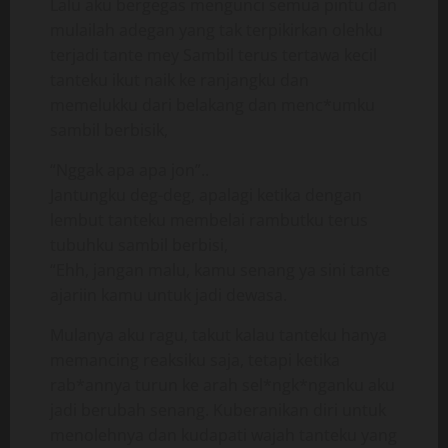
Lalu aku bergegas mengunci semua pintu dan
mulailah adegan yang tak terpikirkan olehku
terjadi tante mey Sambil terus tertawa kecil
tanteku ikut naik ke ranjangku dan
memelukku dari belakang dan menc*umku
sambil berbisik,
“Nggak apa apa jon”..
Jantungku deg-deg, apalagi ketika dengan
lembut tanteku membelai rambutku terus
tubuhku sambil berbisi,
“Ehh, jangan malu, kamu senang ya sini tante
ajariin kamu untuk jadi dewasa.
Mulanya aku ragu, takut kalau tanteku hanya
memancing reaksiku saja, tetapi ketika
rab*annya turun ke arah sel*ngk*nganku aku
jadi berubah senang. Kuberanikan diri untuk
menolehnya dan kudapati wajah tanteku yang