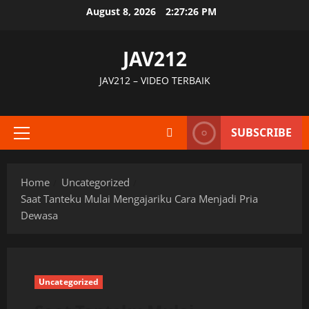
Skip
August 8, 2026
2:27:27 PM
to
content
JAV212
JAV212 – VIDEO TERBAIK
SUBSCRIBE
Primary
Menu
Home
Uncategorized
Saat Tanteku Mulai Mengajariku Cara Menjadi Pria
Dewasa
Uncategorized