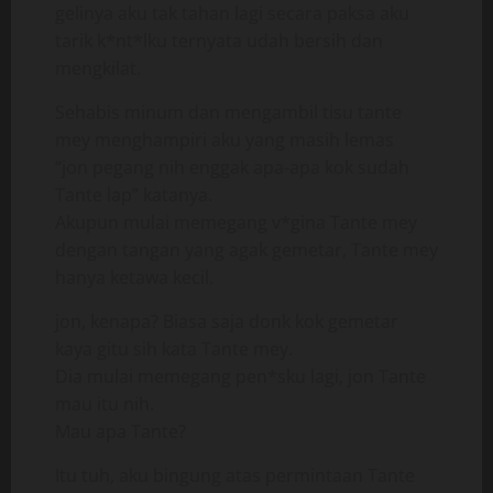
gelinya aku tak tahan lagi secara paksa aku
tarik k*nt*lku ternyata udah bersih dan
mengkilat.
Sehabis minum dan mengambil tisu tante
mey menghampiri aku yang masih lemas
“jon pegang nih enggak apa-apa kok sudah
Tante lap” katanya.
Akupun mulai memegang v*gina Tante mey
dengan tangan yang agak gemetar, Tante mey
hanya ketawa kecil.
jon, kenapa? Biasa saja donk kok gemetar
kaya gitu sih kata Tante mey.
Dia mulai memegang pen*sku lagi, jon Tante
mau itu nih.
Mau apa Tante?
Itu tuh, aku bingung atas permintaan Tante