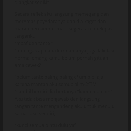
diangkat sedikit
Secara reflek aku langsung memegang dan
mer*mas pay*daranya dan dia kaget dan
marah bercampur malu segera aku melepas
tanganku
“maaf deh tante ”
“ohh ngak apa-apa kok namanya juga laki-laki
normal emang kamu belum pernah gituan
ama cewek?
“belum tante paling-paling c*um pipi aja
karena mantan aku semua alim-2″TM
“sambil berdiri dia bertanya “kamu mau jon”
Aku tidak bisa menjawab dan langsung
tangan tante mengandeng aku untuk menuju
kamar aku sendiri,
“kunci semua pintu dulu ya”