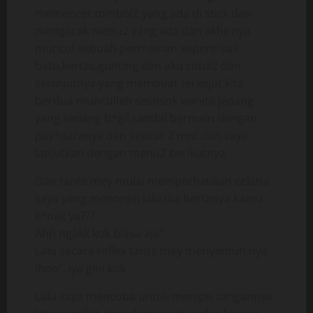
memencet tombol2 yang ada di stick dan
mengacak menu2 yang ada dan akhirnya
muncul sebuah permainan seperti suit
batu,kertas,gunting dan aku coba2 dan
selanjutnya yang membuat terkejut kita
berdua muncullah sesosok wanita jepang
yang sedang b*gil sambil bermain dengan
pay*daranya dan sekitar 2 mnt dan saya
lanjutkan dengan menu2 berikutnya.
Dan tante mey mulai memperhatikan celana
saya yang menonjol lalu dia bertanya kamu
k*nak ya???
Ahh ngakk kok biasa aja”.
Lalu secara reflek tante mey menyentuh nya
lhoo”..iya gini kok
Lalu saya mencoba untuk menipis tangannya