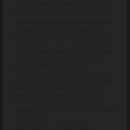
motif kembang2 yang kebetulan lagi kosong
karena kita tidak memiliki pembantu saat itu.
Tante mey datang dengan membawa sebuah
dvd yang ternyata itu adalah sebuah dvd
game milik anaknya yang masih berusia 9 thn
dan mungkin karena permainannya terlalau
sulit dan menggunakan bahasa jepang maka
dia berniat untuk bertanya kepada saya
bagaimana memainkan game tsb.
Saya mulai memasukkan dvd tsb kedalam ps
saya dan yang terpampang hanyalah tulisan2
jepang yang tidak saya mengerti lalu saya
usut-punya usut ternyata dia beli dari tc
sebuah tempat grosir dvd game illegal di
sby(sejak uu ttg HAKI semua pedangan jualan
secara illegal).
Sesaat aku hanya mencoba2 dengan