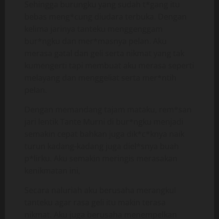
Sehingga burungku yang sudah t*gang itu
bebas meng*cung diudara terbuka. Dengan
kelima jarinya tanteku menggenggam
bur*ngku dan mer*masnya pelan. Aku
merasa gatal dan geli serta nikmat yang tak
kumengerti tapi membuat aku merasa seperti
melayang dan menggeliat serta mer*ntih
pelan.
Dengan memandang tajam mataku, rem*san
jari lentik Tante Murni di bur*ngku menjadi
semakin cepat bahkan juga dik*c*knya naik
turun kadang-kadang juga diel*snya buah
p*lirku. Aku semakin meringis merasakan
kenikmatan ini,
Secara naluriah aku berusaha merangkul
tanteku agar rasa geli itu makin terasa
nikmat. Aku juga berusaha menempelkan