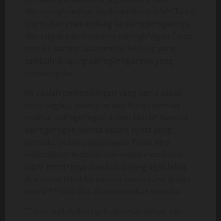
Aku menghentikan kesibukanku di d*d* Tante
Murni dan memandang ke sel*ngk*ngannya.
Aku takjub sekali melihat sel*ngk*ngan Tante
mey itu karena ada rambut keriting yang
tumbuh di ujung sel*ngk*ngannya yang
cembung itu,
Ini adalah pemandangan yang sama sekali
baru bagiku, selama ini aku hanya pernah
melihat sel*ngk*ngan dalam film b* Namun
sel*ngk*ngan wanita secara nyata yang
berbulu, ya baru kepunyaan Tante Mey
ini!perlahan kedekati dan mulai membelah
bib*r m*m*knya dan bulu2 yang agak lebat
dan mulai l*dahku menari-nari disana dalam
posisi ** tiba-tiba aku merasakan sesuatu
“Tante sudah dulu yah aku mau keluar nih