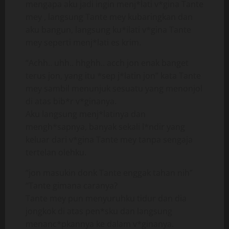
mengapa aku jadi ingin menj*lati v*gina Tante
mey , langsung Tante mey kubaringkan dan
aku bangun, langsung ku*ilati v*gina Tante
mey seperti menj*lati es krim.
“Achh.. uhh.. hhghh.. acch jon enak banget
terus jon, yang itu *sep j*latin jon” kata Tante
mey sambil menunjuk sesuatu yang menonjol
di atas bib*r v*ginanya.
Aku langsung menj*latinya dan
mengh*sapnya, banyak sekali l*ndir yang
keluar dari v*gina Tante mey tanpa sengaja
tertelan olehku.
“jon masukin donk Tante enggak tahan nih”
“Tante gimana caranya?
Tante mey pun menyuruhku tidur dan dia
jongkok di atas pen*sku dan langsung
menanc*pkannya ke dalam v*ginanya.