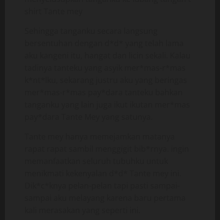
shirt Tante mey
Sehingga tanganku secara langsung
bersentuhan dengan d*d* yang telah lama
aku kangeni itu, hangat dan licin sekali. Kalau
tadinya tanteku yang asyik mer*mas-r*mas
k*nt*lku, sekarang justru aku yang beringas
mer*mas-r*mas pay*dara tanteku bahkan
tanganku yang lain juga ikut ikutan mer*mas
pay*dara Tante Mey yang satunya.
Tante mey hanya memejamkan matanya
rapat rapat sambil menggigit bib*rnya. ingin
memanfaatkan seluruh tubuhku untuk
menikmati kekenyalan d*d* Tante mey ini.
Dik*c*knya pelan-pelan tapi pasti sampai-
sampai aku melayang karena baru pertama
kali merasakan yang seperti ini.