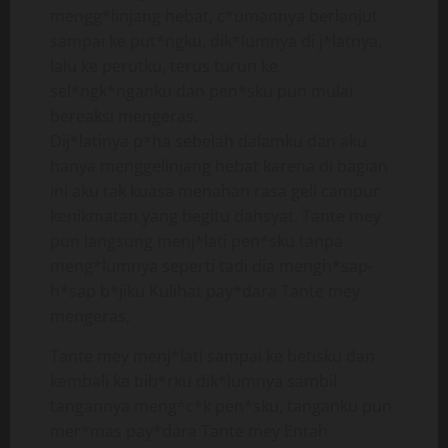
mengg*linjang hebat, c*umannya berlanjut
sampai ke put*ngku, dik*lumnya di j*latnya,
lalu ke perutku, terus turun ke
sel*ngk*nganku dan pen*sku pun mulai
bereaksi mengeras.
Dij*latinya p*ha sebelah dalamku dan aku
hanya menggelinjang hebat karena di bagian
ini aku tak kuasa menahan rasa geli campur
kenikmatan yang begitu dahsyat. Tante mey
pun langsung menj*lati pen*sku tanpa
meng*lumnya seperti tadi dia mengh*sap-
h*sap b*jiku Kulihat pay*dara Tante mey
mengeras,
Tante mey menj*lati sampai ke betisku dan
kembali ke bib*rku dik*lumnya sambil
tangannya meng*c*k pen*sku, tanganku pun
mer*mas pay*dara Tante mey Entah