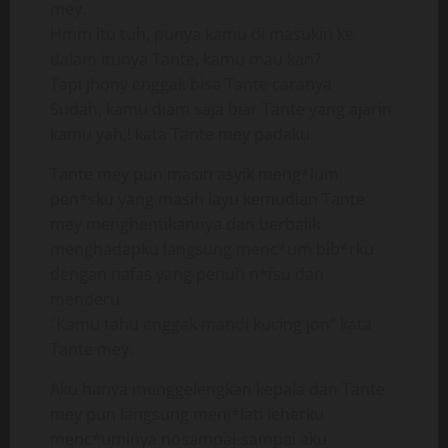
mey.
Hmm itu tuh, punya kamu di masukin ke
dalam itunya Tante, kamu mau kan?
Tapi jhony enggak bisa Tante caranya
Sudah, kamu diam saja biar Tante yang ajarin
kamu yah,! kata Tante mey padaku.
Tante mey pun masih asyik meng*lum
pen*sku yang masih layu kemudian Tante
mey menghentikannya dan berbalik
menghadapku langsung menc*um bib*rku
dengan nafas yang penuh n*fsu dan
menderu.
“Kamu tahu enggak mandi kucing jon” kata
Tante mey.
Aku hanya menggelengkan kepala dan Tante
mey pun langsung menj*lati leherku
menc*uminya nosampai-sampai aku