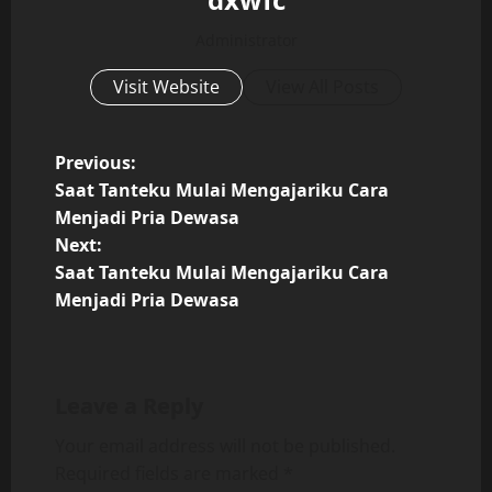
Administrator
Visit Website
View All Posts
P
Previous:
Saat Tanteku Mulai Mengajariku Cara
o
Menjadi Pria Dewasa
Next:
s
Saat Tanteku Mulai Mengajariku Cara
t
Menjadi Pria Dewasa
n
a
Leave a Reply
v
Your email address will not be published.
Required fields are marked
*