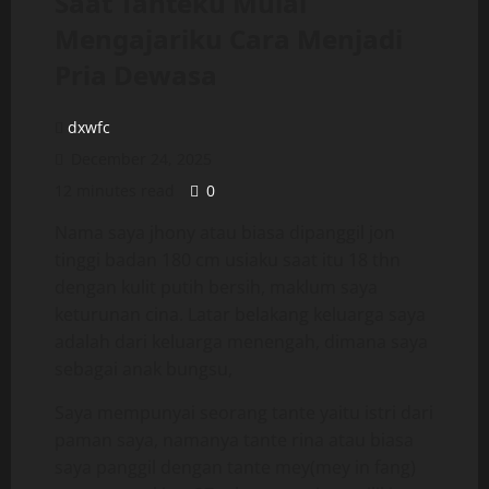
Saat Tanteku Mulai
Mengajariku Cara Menjadi
Pria Dewasa
dxwfc
December 24, 2025
12 minutes read
0
Nama saya jhony atau biasa dipanggil jon
tinggi badan 180 cm usiaku saat itu 18 thn
dengan kulit putih bersih, maklum saya
keturunan cina. Latar belakang keluarga saya
adalah dari keluarga menengah, dimana saya
sebagai anak bungsu,
Saya mempunyai seorang tante yaitu istri dari
paman saya, namanya tante rina atau biasa
saya panggil dengan tante mey(mey in fang)