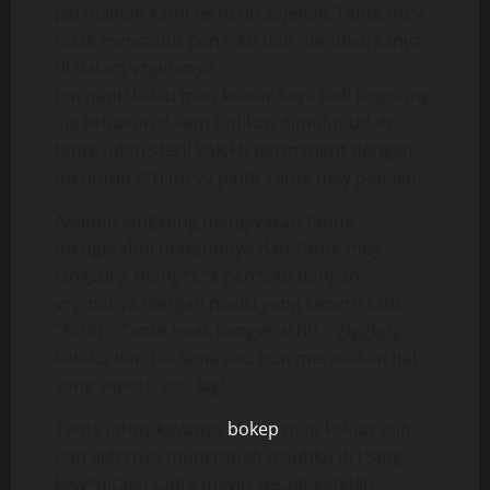
permainan kami terhenti sejenak. Tante mey
tidak mencabut pen*sku dan membiarkanya
di dalam v*ginanya.
jon nanti kalau mau keluar kaya tadi langsung
aja keluariin dalem tadikan dimulut udah
tante udah steril kok(kb permanent dengan
menutup r*him) ya pinta Tante mey padaku.
Akupun langsung mengiyakan tanpa
mengetahui maksudnya dan Tante mey
langsung meng*c*k pen*sku dengan
v*ginanya dengan posisi yang seperti tadi.
“Achh .. Tante enak banget achh.., gfggfgfg..
kataku dan tak lama aku pun merasakan hal
yang seperti tadi lagi.
Tante johny kayanya
bokep
mau keluar niih
dan akhirnya muncratlah p*juhku di l*ang
kew*nitaan tante meyin sesaat setelah