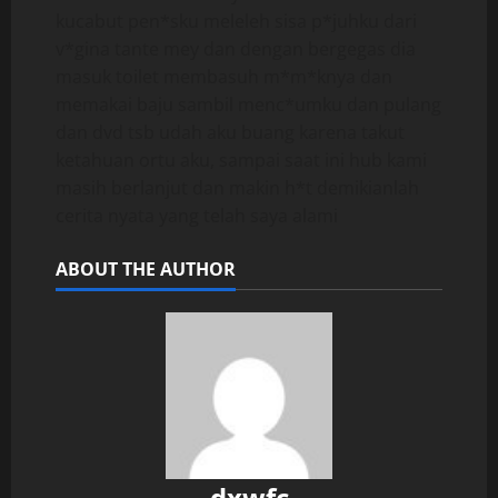
kucabut pen*sku meleleh sisa p*juhku dari
v*gina tante mey dan dengan bergegas dia
masuk toilet membasuh m*m*knya dan
memakai baju sambil menc*umku dan pulang
dan dvd tsb udah aku buang karena takut
ketahuan ortu aku, sampai saat ini hub kami
masih berlanjut dan makin h*t demikianlah
cerita nyata yang telah saya alami
ABOUT THE AUTHOR
dxwfc