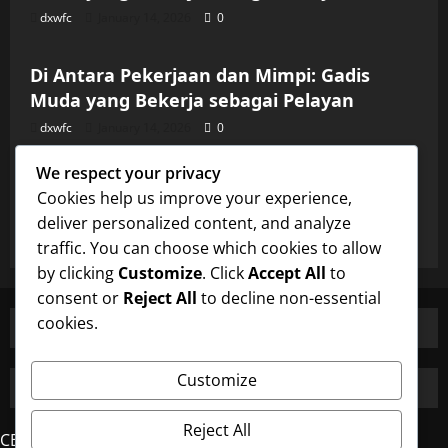
dxwfc
January 14, 2026
0
Uncategorized
Di Antara Pekerjaan dan Mimpi: Gadis
Muda yang Bekerja sebagai Pelayan
dxwfc
January 14, 2026
0
Uncategorized
We respect your privacy
Di Antara Pekerjaan dan Mimpi: Gadis
Cookies help us improve your experience,
Muda yang Bekerja sebagai Pelayan
deliver personalized content, and analyze
dxwfc
January 14, 2026
0
traffic. You can choose which cookies to allow
by clicking
Customize
. Click
Accept All
to
consent or
Reject All
to decline non-essential
cookies.
Customize
Reject All
CERDAS4D