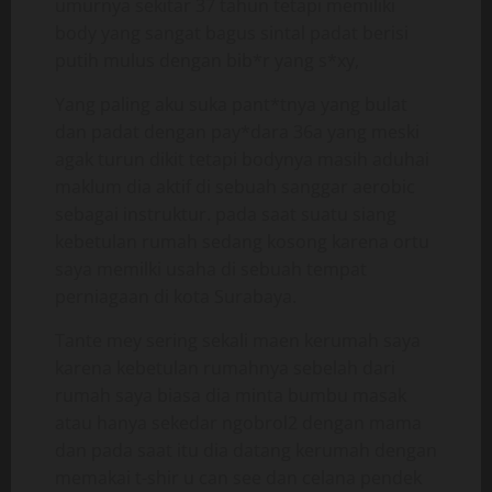
umurnya sekitar 37 tahun tetapi memiliki
body yang sangat bagus sintal padat berisi
putih mulus dengan bib*r yang s*xy,
Yang paling aku suka pant*tnya yang bulat
dan padat dengan pay*dara 36a yang meski
agak turun dikit tetapi bodynya masih aduhai
maklum dia aktif di sebuah sanggar aerobic
sebagai instruktur. pada saat suatu siang
kebetulan rumah sedang kosong karena ortu
saya memilki usaha di sebuah tempat
perniagaan di kota Surabaya.
Tante mey sering sekali maen kerumah saya
karena kebetulan rumahnya sebelah dari
rumah saya biasa dia minta bumbu masak
atau hanya sekedar ngobrol2 dengan mama
dan pada saat itu dia datang kerumah dengan
memakai t-shir u can see dan celana pendek