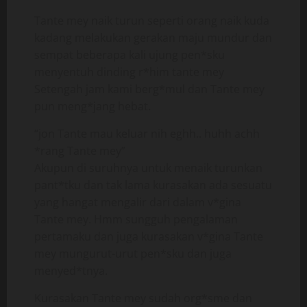
Tante mey naik turun seperti orang naik kuda
kadang melakukan gerakan maju mundur dan
sempat beberapa kali ujung pen*sku
menyentuh dinding r*him tante mey
Setengah jam kami berg*mul dan Tante mey
pun meng*jang hebat.
“jon Tante mau keluar nih eghh.. huhh achh
*rang Tante mey”
Akupun di suruhnya untuk menaik turunkan
pant*tku dan tak lama kurasakan ada sesuatu
yang hangat mengalir dari dalam v*gina
Tante mey. Hmm sungguh pengalaman
pertamaku dan juga kurasakan v*gina Tante
mey mungurut-urut pen*sku dan juga
menyed*tnya.
Kurasakan Tante mey sudah org*sme dan