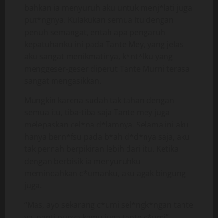
bahkan ia menyuruh aku untuk menj*lati juga
put*ngnya. Kulakukan semua itu dengan
penuh semangat, entah apa pengaruh
kepatuhanku ini pada Tante Mey, yang jelas
aku sangat menikmatinya, k*nt*lku yang
menggeser-geser diperut Tante Murni terasa
sangat mengasikkan.
Mungkin karena sudah tak tahan dengan
semua itu, tiba-tiba saja Tante mey juga
melepaskan cel*na d*lamnya. Selama ini aku
hanya bern*fsu pada b*ah d*d*nya saja, aku
tak pernah berpikiran lebih dari itu. Ketika
dengan berbisik ia menyuruhku
memindahkan c*umanku, aku agak bingung
juga.
“Mas, ayo sekarang c*umi sel*ngk*ngan tante
ya, nanti punya kamu juga tante c*umi”.