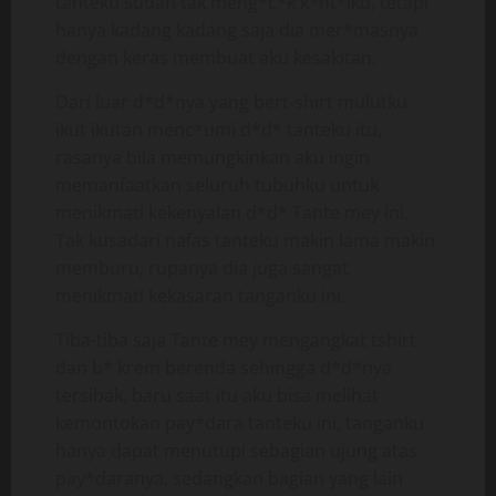
tanteku sudah tak meng*c*k k*nt*lku, tetapi
hanya kadang kadang saja dia mer*masnya
dengan keras membuat aku kesakitan.
Dari luar d*d*nya yang bert-shirt mulutku
ikut ikutan menc*umi d*d* tanteku itu,
rasanya bila memungkinkan aku ingin
memanfaatkan seluruh tubuhku untuk
menikmati kekenyalan d*d* Tante mey ini.
Tak kusadari nafas tanteku makin lama makin
memburu, rupanya dia juga sangat
menikmati kekasaran tanganku ini.
Tiba-tiba saja Tante mey mengangkat tshirt
dan b* krem berenda sehingga d*d*nya
tersibak, baru saat itu aku bisa melihat
kemontokan pay*dara tanteku ini, tanganku
hanya dapat menutupi sebagian ujung atas
pay*daranya, sedangkan bagian yang lain