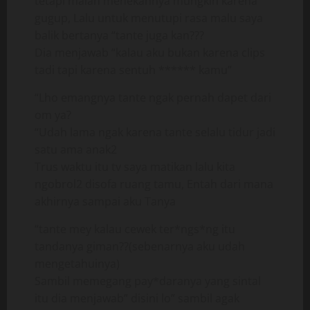
tetapi malah menekannya mungkin karena
gugup, Lalu untuk menutupi rasa malu saya
balik bertanya “tante juga kan???
Dia menjawab “kalau aku bukan karena clips
tadi tapi karena sentuh ****** kamu”
“Lho emangnya tante ngak pernah dapet dari
om ya?
“Udah lama ngak karena tante selalu tidur jadi
satu ama anak2
Trus waktu itu tv saya matikan lalu kita
ngobrol2 disofa ruang tamu, Entah dari mana
akhirnya sampai aku Tanya
“tante mey kalau cewek ter*ngs*ng itu
tandanya giman??(sebenarnya aku udah
mengetahuinya)
Sambil memegang pay*daranya yang sintal
itu dia menjawab” disini lo” sambil agak