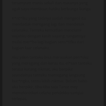
tersenyum manis sekali dan matanya yang
agak sayu membuat hatiku berbunga bunga.
K*nt*lku yang tadinya sudah mengecil itu
mendadak meregang lagi dan mendesak
celanaku. Tanteku kemudian menciumi
wajahku dengan kasih sayang, tangannya
mulai mer*ba lagi bagian sens*tifku dari
bagian luar celanaku,
Aku yakin tanteku bisa merasakan pen*sku
yang meregang dan keras itu, el*san tanteku
terasa kurang nikmat, aku berpikir
seandainya tanteku memegang langsung
bur*ngku, tentu lebih nikmat. Belum habis
aku berpikir, tiba-tiba saja Tante mey
memelorotkan celana pendekku sampai
terlepas,