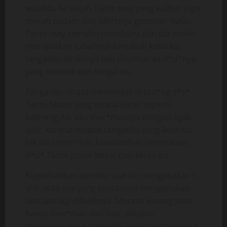
wajahku ke wajah Tante mey yang kulihat juga
merah padam dan bib*rnya gemetar, nafas
Tante mey semakin memburu dan dia makin
merapatkan tubuhnya ke tubuh kekarku,
tanganku diraihnya lalu dituntun ke d*d*nya
yang montok dan kenyal itu.
Tanganku terasa menempel di put*ng s*s*
Tante Murni yang terasa keras seperti
kelereng itu, aku mer*masnya dengan agak
sulit, karena telapak tanganku yang kecil itu
tak bisa mer*mas keseluruhan permukaan
d*d* Tante padat besar dan keras itu,
Kuperhatikan tanteku saat itu mengenakan t-
shit ucan see yang tipis tanpa mengenakan
apa apa lagi dibaliknya. Merasa kurang puas
hanya mer*mas dari luar, akupun
menyelusupkan tanganku ke lubang tangan t-