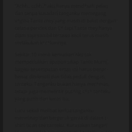
“Achh.. cchh..” aku hanya mend*sah pelan
dan tanpa kusadari tanganku memegang
v*gina Tante mey yang masih di balut dengan
celana pendek dan C* tapi Tante mey hanya
diam saja sambil tertawa kecil terus masih
melakukan k*c*kannya.
Sekitar 10 menit kemudian Aku tak
mempedulikan apapun sikap Tante Murni,
bagiku kesempatan emas ini harus benar-
benar dinikmati dan tidak peduli dengan
tanteku. Tanganku bukan hanya mer*mas,
tetapi juga memelintir put*ng s*s* tanteku
yang putih dan keras itu,
Lucu sekali melihat kedua tanganku
menelinap dan bergerak-gerak di dalam t-
shirt ucan see tanteku. Kurasakan tangan