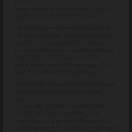
kataku”.
“Sudah, keluarnya di mulut Tante saja yah
enggak apa-apa kok” kata Tante mey
Aku bingung campur heran melihat pen*sku
dik*lum dalam mulut Tante mey karena Tante
mey tahu aku sudah mau keluar dan aku
hanya bisa diam karena merasakan enaknya.
“Hhgg..achh.. Tante aku mau keluar nih
bener” kataku sambil mel*mat v*gina Tante
mey yang kurasakan berdenyut-denyut.
Tante meyypun langsung mengh*sap dengan
agr*sifnya dan badanku pun mengejang
keras.
“Croott.. ser.. err.. srett..” muncratlah air
m*niku dalam mulut Tante mey, Tante
meypun langsung meny*dot dengan keras
sambil menelan m*niku namun karena saking