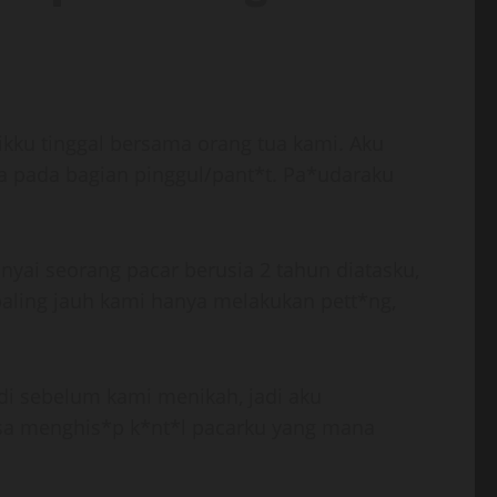
kku tinggal bersama orang tua kami. Aku
a pada bagian pinggul/pant*t. Pa*udaraku
nyai seorang pacar berusia 2 tahun diatasku,
paling jauh kami hanya melakukan pett*ng,
jadi sebelum kami menikah, jadi aku
ksa menghis*p k*nt*l pacarku yang mana