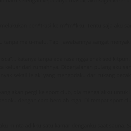
n baru setengah kepalanya masuk, aku kaget karena 
melakukan pen*trasi ke m*m*kku. Tentu saja aku san
u tanpa malu-malu. Tapi jawabannya sangat menyaki
 sisca”… katanya tanpa ada rasa ngga enak sedikitp
a keluar dari rumahnya. Diperjalanan pulang aku sa
yak sekali lelaki yang mengodaku dari tukang becak,
ang akan pergi ke sport club, dia mengajakku untuk
*doku dengan cara berolah raga. Di tempat sport cl
 aku minta adikku satu kamar denganku saat sauna. S