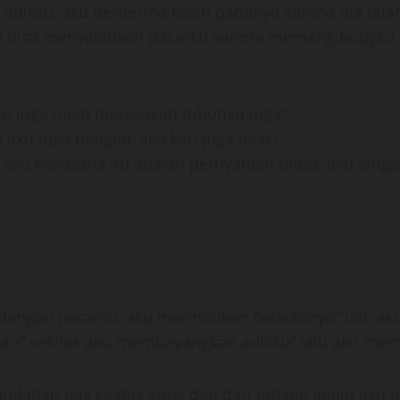
adikku, aku berterima kasih padanya karena dia te
bisa menyalahkan pacarku karena memang bodyku s*xy
ikku juga ingin merasakan tubuhku juga”
 aku juga pengen, aku kan juga lelaki”…
aku berusaha itu adalah pernyataan biasa, aku langs
ngan pacarku, aku merindukan belaiannya” lalu aku 
nkan” sekilas aku membayangkan adikku” lalu aku me
lahan nak keatas kursi dan dari lubang angin aku me