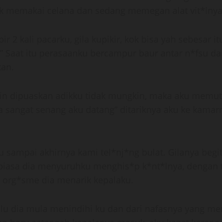
ak memakai celana dan sedang memegan alat vit*lnya 
 2 kali pacarku, gila kupikir, kok bisa yah sebesar it
Saat itu perasaanku bercampur baur antar n*fsu da
kan.
 ingin dipuaskan adikku tidak mungkin, maka aku memu
a sangat senang aku datang” ditariknya aku ke kama
 sampai akhirnya kami tel*nj*ng bulat. Gilanya begit
i biasa dia menyuruhku menghis*p k*nt*lnya, dengan
 org*sme dia menarik kepalaku.
 lalu dia mula menindihi ku dan dari nafasnya yang 