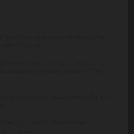
cel*na d*lam, sialnya aku memakai cel*na
ku tel*nj*ng juga….
kali menelan ludah, aku pura-pura acuh dan
buat segalanya tercetak didalam B* dan
nku ke hal semalam ketika adikku on*ni dan
a.
emburu dan kulihat adikku melihat
n pelampiasan.