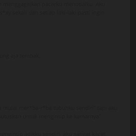
lah menggagalkan pacarku menodaiku. Aku
 sekali dan setiap laki-laki pasti ingin
ung aja tembak,
mulai mer*ba-r*ba tubuhku sendiri” tapi aku
mutuskan untuk mengintip ke kamarnya”
ngintip adikku sendiri, aku sangat kaget