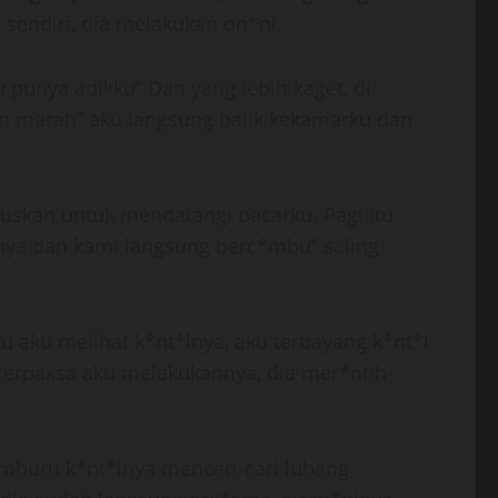
sendiri, dia melakukan on*ni,
u punya adikku” Dan yang lebih kaget, di
n marah” aku langsung balik kekamarku dan
tuskan untuk mendatangi pacarku. Pagi itu
rnya dan kami langsung berc*mbu” saling
u aku melihat k*nt*lnya, aku terbayang k*nt*l
 terpaksa aku melakukannya, dia mer*ntih-
memburu k*nt*lnya mencari-cari lubang