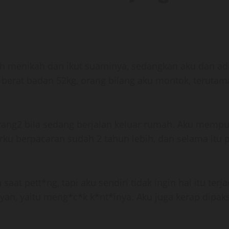
ah menikah dan ikut suaminya, sedangkan aku dan adi
 berat badan 52kg, orang bilang aku montok, terutam
orang2 bila sedang berjalan keluar rumah. Aku mempu
arku berpacaran sudah 2 tahun lebih, dan selama itu 
aat pett*ng, tapi aku sendiri tidak ingin hal itu ter
yan, yaitu meng*c*k k*nt*lnya. Aku juga kerap dipa