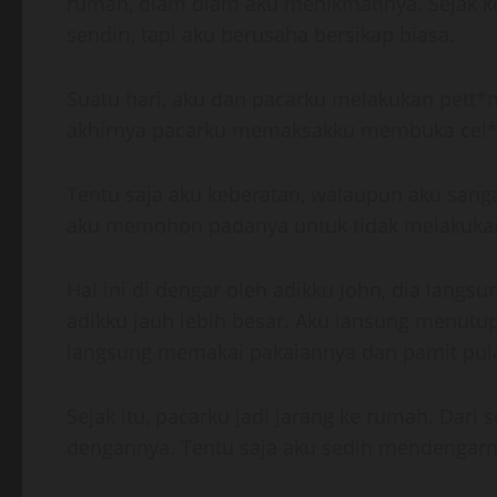
rumah, diam diam aku menikmatinya. Sejak kej
sendiri, tapi aku berusaha bersikap biasa.
Suatu hari, aku dan pacarku melakukan pett*
akhirnya pacarku memaksakku membuka cel
Tentu saja aku keberatan, walaupun aku san
aku memohon padanya untuk tidak melakukann
Hal ini di dengar oleh adikku John, dia lan
adikku jauh lebih besar. Aku lansung menutup
langsung memakai pakaiannya dan pamit pul
Sejak itu, pacarku jadi jarang ke rumah. Dar
dengannya. Tentu saja aku sedih mendengarny