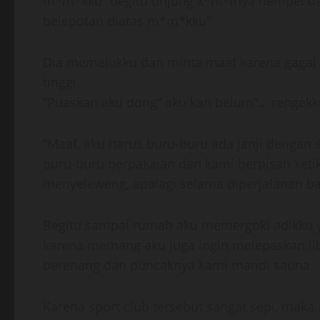
m*m*kku” begitu unjung k*nt*lnya nempel da
belepotan diatas m*m*kku”
Dia memelukku dan minta maaf karena gagal 
tinggi.
“Puaskan aku dong” aku kan belum”… rengekk
“Maaf, aku harus buru-buru ada janji dengan
buru-buru berpakaian dan kami berpisah ketik
menyeleweng, apalagi selama diperjalanan ban
Begitu sampai rumah aku memergoki adikku y
karena memang aku juga ingin melepaskan lib
berenang dan puncaknya kami mandi sauna.
Karena sport club tersebut sangat sepi, maka