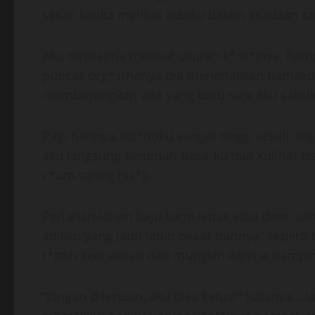
sekali ketika melihat adikku dalam keadaan t
Aku terkesima melihat ukuran k*nt*lnya, hampir
puncak org*smenya dia meneriakkan namaku” 
membayangkan apa yang baru saja aku saksi
Pagi harinya, lib*doku sangat tinggi sekali,
aku langsung kerumah pacarku dan kulihat di
c*um saling his*p
Perlahan-lahan baju kami lepas satu demi satu
adikku yang jauh lebih besar darinya” sepert
r*ntih keenakkan dan mungkin karena hampir
“Jangan diterusin, aku bisa keluar” katanya…