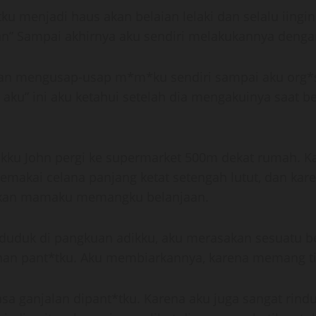
menjadi haus akan belaian lelaki dan selalu iingin d
ihan” Sampai akhirnya aku sendiri melakukannya denga
dan mengusap-usap m*m*ku sendiri sampai aku org*sm
p aku” ini aku ketahui setelah dia mengakuinya saa
dikku John pergi ke supermarket 500m dekat rumah. 
makai celana panjang ketat setengah lutut, dan kare
gkan mamaku memangku belanjaan.
 duduk di pangkuan adikku, aku merasakan sesuatu be
lahan pant*tku. Aku membiarkannya, karena memang t
rasa ganjalan dipant*tku. Karena aku juga sangat rind