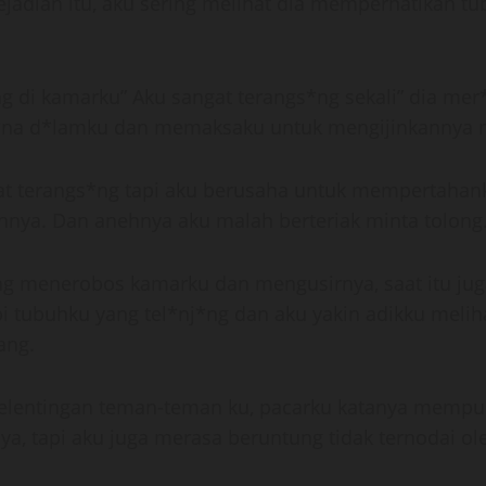
adian itu, aku sering melihat dia memperhatikan tub
ng di kamarku” Aku sangat terangs*ng sekali” dia m
*na d*lamku dan memaksaku untuk mengijinkannya 
gat terangs*ng tapi aku berusaha untuk mempertaha
ya. Dan anehnya aku malah berteriak minta tolong
gsung menerobos kamarku dan mengusirnya, saat itu j
i tubuhku yang tel*nj*ng dan aku yakin adikku melih
ang.
i selentingan teman-teman ku, pacarku katanya mempu
a, tapi aku juga merasa beruntung tidak ternodai ol