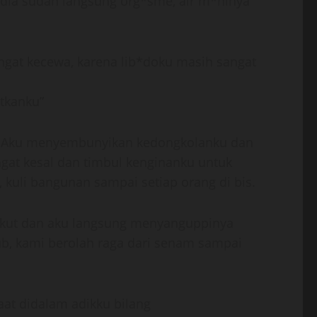
dia sudah langsung org*sme, air m*ninya
gat kecewa, karena lib*doku masih sangat
tkanku”
un. Aku menyembunyikan kedongkolanku dan
ngat kesal dan timbul kenginanku untuk
 kuli bangunan sampai setiap orang di bis.
 ikut dan aku langsung menyanguppinya
ub, kami berolah raga dari senam sampai
aat didalam adikku bilang