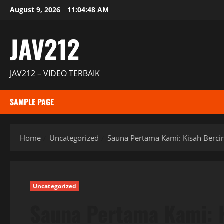
Skip
August 9, 2026
11:04:48 AM
to
content
JAV212
JAV212 – VIDEO TERBAIK
SAMPLE PAGE
Home
Uncategorized
Sauna Pertama Kami: Kisah Berci
Uncategorized
Sauna Pertama Kami: K