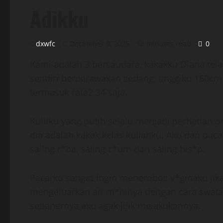
Adikku
dxwfc
December 9, 2025
12 minutes read
0
Kami adalah 3 bersaudara, kakakku Diana tel
sendiri berperawakan sedang, tinggiku 160cm
termasuk rata2 34 saja.
Kulitku yang putih selalu menjadi perhatian 
dia adalah kakak kelas kuliahku. Aku dan pac
sailng r*ba, saling c*um dan saling his*p.
Pacarku sangat ingin menerobos v*ginaku jika s
mengeluarkan air m*ninya dengan cara swala
sebenernya aku agak jijik melakukannya.