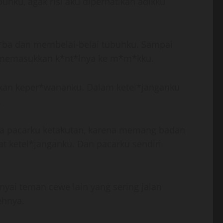
uhku, agak risi aku diperhatikan adikku
er*ba dan membelai-belai tubuhku. Sampai
memasukkan k*nt*lnya ke m*m*kku.
nkan keper*wananku. Dalam ketel*janganku
.
uga pacarku ketakutan, karena memang badan
at ketel*janganku. Dan pacarku sendiri
nyai teman cewe lain yang sering jalan
ehnya.