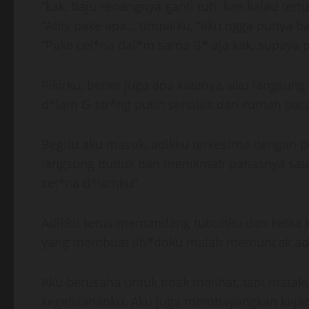
“kak, baju renangnya ganti tuh, kan kalau ter
“Abis pake apa… timpalku, “aku ngga punya ba
“Pake cel*na dal*m sama B* aja kak, supaya 
Pikirku, bener juga apa katanya, aku langsu
d*lam G-str*ng putih sehabis dari rumah pacark
Begitu aku masuk, adikku terkesima dengan pe
langsung duduk dan menikmati panasnya saun
cel*na d*lamku”
Adikku terus memandang tubuhku dan ketka ku
yang membuat lib*doku malah memuncak adal
Aku berusaha untuk tidak melihat, tapi matak
kegelisahanku. Aku juga membayangkan kejadi