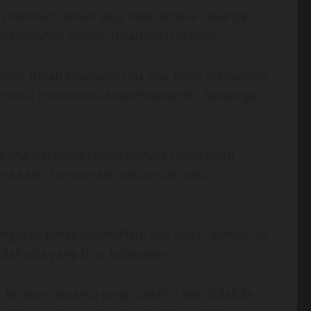
isentuh, sehari saja tidak dibelai rasanya
n tanganku sendiri dikamarku sendiri.
e. Inilah kesalahan ku, aku tidak menyadari
t berhasil membobol keper*wananku, kakaknya
Karena belanjaan kami banyak maka kami
na kami hanya naik satu becak, aku
rgerak-gerak dipant*tku, aku sadar bahwa itu
idak ada yang bisa kulakukan.
u belaian pacarku yang sudah 3 hari tidak ke