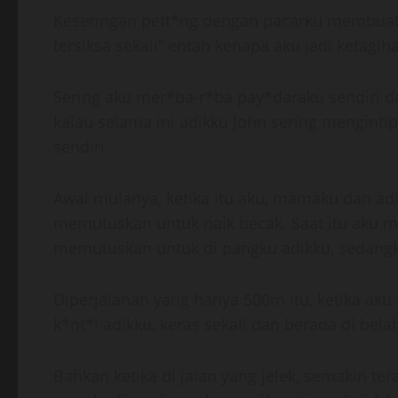
Keseringan pett*ng dengan pacarku membuatku 
tersiksa sekali” entah kenapa aku jadi ketag
Sering aku mer*ba-r*ba pay*daraku sendiri 
kalau selama ini adikku John sering menginti
sendiri.
Awal mulanya, ketika itu aku, mamaku dan a
memutuskan untuk naik becak. Saat itu aku me
memutuskan untuk di pangku adikku, sedan
Diperjalanan yang hanya 500m itu, ketika aku
k*nt*l adikku, keras sekali dan berada di be
Bahkan ketika di jalan yang jelek, semakin te