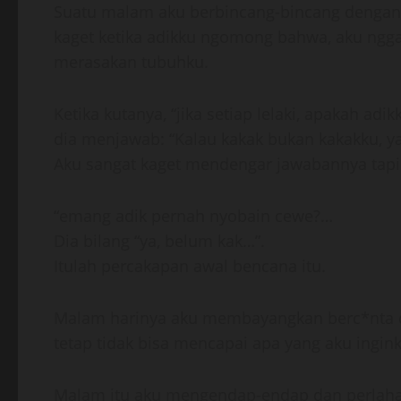
Suatu malam aku berbincang-bincang dengan 
kaget ketika adikku ngomong bahwa, aku ngga 
merasakan tubuhku.
Ketika kutanya, “jika setiap lelaki, apakah ad
dia menjawab: “Kalau kakak bukan kakakku, ya
Aku sangat kaget mendengar jawabannya tapi 
“emang adik pernah nyobain cewe?…
Dia bilang “ya, belum kak…”.
Itulah percakapan awal bencana itu.
Malam harinya aku membayangkan berc*nta de
tetap tidak bisa mencapai apa yang aku ingi
Malam itu aku mengendap-endap dan perlahan-