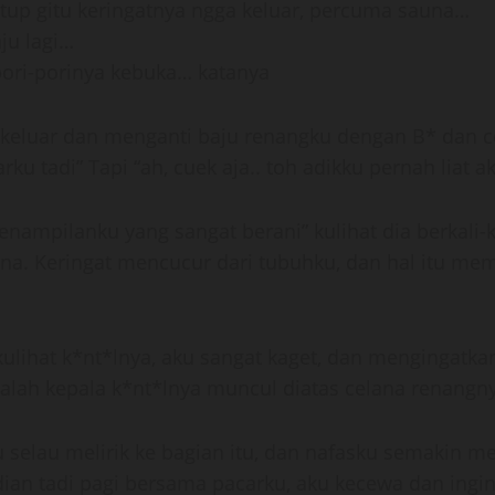
tutup gitu keringatnya ngga keluar, percuma sauna…
ju lagi…
pori-porinya kebuka… katanya
ng keluar dan menganti baju renangku dengan B* dan 
u tadi” Tapi “ah, cuek aja.. toh adikku pernah liat a
nampilanku yang sangat berani” kulihat dia berkali-
a. Keringat mencucur dari tubuhku, dan hal itu mem
lihat k*nt*lnya, aku sangat kaget, dan mengingatka
ah kepala k*nt*lnya muncul diatas celana renangny
u selau melirik ke bagian itu, dan nafasku semakin m
an tadi pagi bersama pacarku, aku kecewa dan ingi