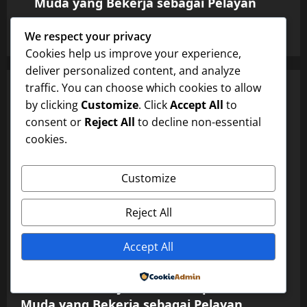
Muda yang Bekerja sebagai Pelayan
dxwfc
January 14, 2026
0
We respect your privacy
Cookies help us improve your experience,
deliver personalized content, and analyze
traffic. You can choose which cookies to allow
YOU MAY HAVE MISSED
Uncategorized
by clicking
Customize
. Click
Accept All
to
consent or
Reject All
to decline non-essential
Di Antara Pekerjaan dan Mimpi: Gadis
cookies.
Muda yang Bekerja sebagai Pelayan
dxwfc
January 14, 2026
0
Uncategorized
Customize
Di Antara Pekerjaan dan Mimpi: Gadis
Reject All
Muda yang Bekerja sebagai Pelayan
Accept All
dxwfc
January 14, 2026
0
Uncategorized
Powered by
Di Antara Pekerjaan dan Mimpi: Gadis
Muda yang Bekerja sebagai Pelayan