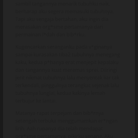
sambil tangannya menarik tubuhku naik,
berharap aku segera memasuki tubuhnya.
Tapi aku sengaja bertahan, aku ingin dia
merasakan org*sme pertamanya dari
permainan l*dah dan bib*rku.
Kugencarkan seranganku pada v*ginanya
sampai kurasakan tiba2 tubuhnya menegang
kaku, kedua p*hanya erat menjepit kepalaku
dan tangannya kuat meremas sprei. Diiringi
jerit nikmat tubuhnya lalu menyentak liar tak
terkendali, pinggulnya terangkat sejenak lalu
tubuhnya lunglai, kedua kakinya lemah
terbujur ke lantai.
Matanya rapat terpejam dan bib*rnya
setengah terbuka menggumamkan er*ngan
lirih. Aah rupanya dia telah mendapat
org*sme pertamanya, pikirku senang. Aku