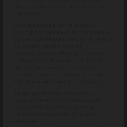
duduk di tepian ranjang sambil membuka
kakinya lebar2.
Aku mengerti keinginannya lalu aku
berjongkok di depannya, kupandangi sejenak
v*ginanya sambil jariku mer*ba kl*torisnya yg
kulihat telah berdiri mengacung.
“Ayo sayang, jangan diliatin aja dong..cepet
jil*tin punya mbak, aku udah nggak tahan
nih..” r*ntihnya memohon padaku untuk
memulai aksiku sambil tangannya meraih
kepalaku lalu didekatkan ke arah v*ginanya.
Dengan gerakan cepat dan tiba2 aku
langsung menerkam kl*torisnya dengan
kedua bib*rku lalu menguncinya erat.
Lenguhannya keras terdengar saat aku
lakukan itu.