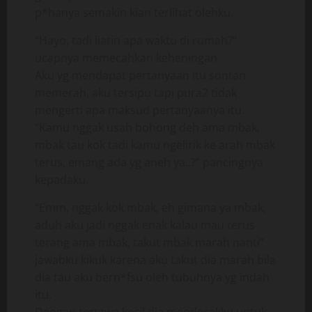
p*hanya semakin kian terlihat olehku.
“Hayo, tadi liatin apa waktu di rumah?”
ucapnya memecahkan keheningan.
Aku yg mendapat pertanyaan itu sontan
memerah, aku tersipu tapi pura2 tidak
mengerti apa maksud pertanyaanya itu.
“Kamu nggak usah bohong deh ama mbak,
mbak tau kok tadi kamu ngelirik ke arah mbak
terus, emang ada yg aneh ya..?” pancingnya
kepadaku.
“Emm, nggak kok mbak, eh gimana ya mbak,
aduh aku jadi nggak enak kalau mau terus
terang ama mbak, takut mbak marah nanti”
jawabku kikuk karena aku takut dia marah bila
dia tau aku bern*fsu oleh tubuhnya yg indah
itu.