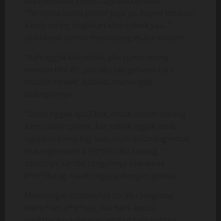
Dia mencubit pipiku lagi lalu berkata,
“Ternyata kamu pinter juga ya, hayoo ketauan
kamu sering begituan ama cewek yaa..”
selidiknya sambil memasang muka masam.
“Aah nggak kok mbak, aku cuma sering
nonton film B*, jadi aku tau gimana cara
muasin cewek” balasku menangkis
tudingannya.
“Udah nggak apa2 kok, mbak malah senang
kamu udah pinter, kan mbak nggak perlu
ngajarin kamu lagi kan, naah sekarang mbak
mau ngerasain k*nt*lmu itu sayang..”
sahutnya sambil tangannya meremas
k*nt*lku yg masih tegang dengan gemas.
Mendengar ucapannya itu aku langsung
menc*um d*d*nya, kuc*umi kedua
pay*daranya dengan lembut tapi put*ng