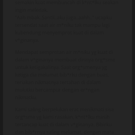
semakin kuat membuncah di k*nt*lku seakan
ingin meledak.
“Aah mbak..Santii..aku juga..aahh..” ucapku
tersendat saat air m*niku tak mampu lagi
kubendung menyemprot kuat di dalam
v*ginanya.
Mendapat semprotan air m*niku yg kuat di
dalam v*ginanya membuat dirinya org*sme
untuk ketigakalinya. Saat org*smenya yg
ketiga dia melumat bib*rku dengan buas,
teriakan nikmatnya tertahan di dalam
mulutku bercampur dengan er*ngan
nikmatku.
Kami saling berpelukan erat menikmati sisa
org*sme yg kami rasakan, k*nt*lku masih
tertancap kuat di dalam v*ginanya. Bibirku
dan bib*rnya saling melumat, dengan mata