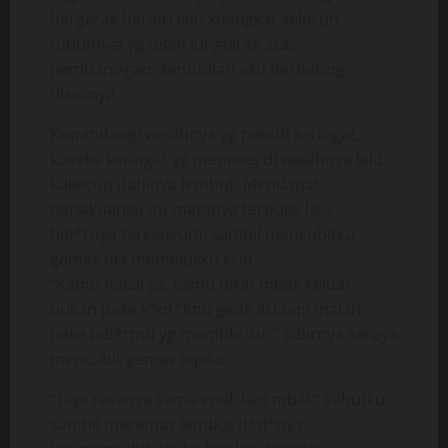
bergerak berdiri lalu kuangkat seluruh
tubuhnya yg telah lunglai ke atas
pembaringan, kemudian aku berbaring
disisinya.
Kupandangi wajahnya yg penuh keringat,
kuseka keringat yg menetes di wajahnya lalu
kukecup dahinya lembut. Mendapat
perlakuanku itu matanya terbuka lalu
bib*rnya tersenyum, sambil mencubitku
gemas dia memelukku erat.
“Kamu nakal ya, kamu bikin mbak keluar
bukan pake k*nt*lmu gede itu tapi malah
pake bib*rmu yg memble itu..” cibirnya seraya
mencubit gemas pipiku.
“Tapi rasanya sama enak kan mbak” sahutku
sambil meremas lembut d*d*nya.