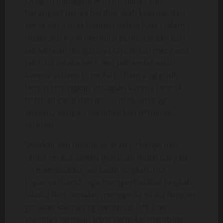
Dengan menggunakan mobilnya kami
berangkat hanya berdua, wah kesempatan
emas nih, sorak batinku dalam hati. Dalam
mobil aku ingin memulai pembicaraan dan
berkenalan dengannya tapi entah mengapa
bib*rku terasa kelu, aku jadi serba salah
karena selama di mobil p*hanya yg putih
bersih tersingkap sebagian karena bentuk
b*lahan gaun dan posisi duduknya yg
seakan2 sengaja membiarkan p*hanya
terbuka.
Sesekali aku melirik ke arah p*hanya dan
tanpa terasa adikku perlahan mulai bangkit,
ini membuatku jadi salah tingkah. Dia
rupanya diam2 juga memperhatikan tingkah
lakuku dan semakin menggoda diriku dengan
gerakan kakinya yg membuat b*lahan
gaunnya semakin lebar terbuka, membuat