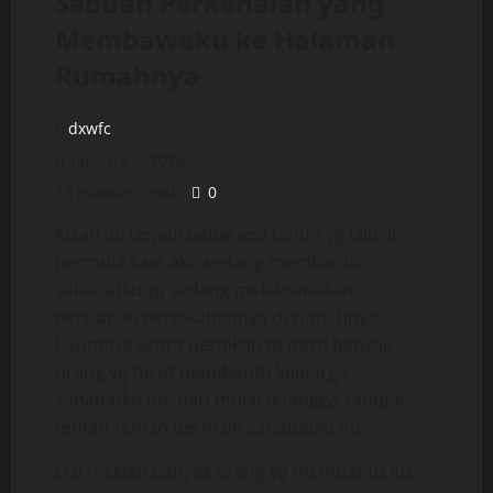
Sebuah Perkenalan yang
Membawaku ke Halaman
Rumahnya
dxwfc
January 5, 2026
13 minutes read
0
Kisah ini terjadi beberapa tahun yg lalu, ini
bermula saat aku sedang membantu
sahabatku yg sedang melaksanakan
persiapan pernikahannya di rumahnya.
Lazimnya acara pernikahan pasti banyak
orang yg turut membantu keluarga
sahabatku itu, dari mulai tetangga sampai
teman-teman bermain sahabatku itu.
Dari sekian banyak orang yg membantu itu