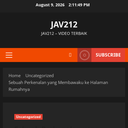
Skip
August 9, 2026
2:11:50 PM
to
content
JAV212
JAV212 – VIDEO TERBAIK
SUBSCRIBE
Primary
Menu
Home
Uncategorized
Sebuah Perkenalan yang Membawaku ke Halaman
Rumahnya
Uncategorized