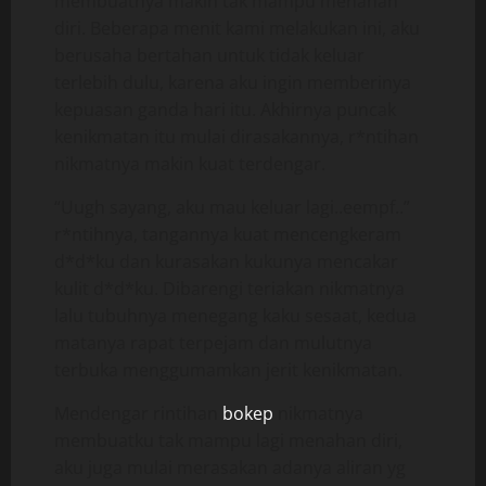
membuatnya makin tak mampu menahan
diri. Beberapa menit kami melakukan ini, aku
berusaha bertahan untuk tidak keluar
terlebih dulu, karena aku ingin memberinya
kepuasan ganda hari itu. Akhirnya puncak
kenikmatan itu mulai dirasakannya, r*ntihan
nikmatnya makin kuat terdengar.
“Uugh sayang, aku mau keluar lagi..eempf..”
r*ntihnya, tangannya kuat mencengkeram
d*d*ku dan kurasakan kukunya mencakar
kulit d*d*ku. Dibarengi teriakan nikmatnya
lalu tubuhnya menegang kaku sesaat, kedua
matanya rapat terpejam dan mulutnya
terbuka menggumamkan jerit kenikmatan.
Mendengar rintihan
bokep
nikmatnya
membuatku tak mampu lagi menahan diri,
aku juga mulai merasakan adanya aliran yg