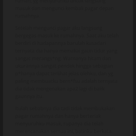
rumah, yg menyuruhku untuk langsung
masuk dan mengunci kembali pagar depan
rumahnya.
Setelah mengunci pagar aku langsung
bergegas masuk ke rumahnya. Saat aku telah
berdiri di hadapannya barulah kusadari
ternyata dia hanya memakai gaun tidur yang
sangat merangs*ng. Warnanya hitam dan
ukurannya sangat pendek hingga sebagian
p*hanya dapat terlihat jelas olehku, dan yg
paling membuatku bern*fsu adalah ternyata
dia tidak mengenakan apa2 lagi di balik
gaunnya itu.
Itulah sebabnya dia tadi tidak membukakan
pagar rumahnya dan hanya berteriak
menyuruhku masuk, rupanya dia telah
merencanakan semua ini, batinku berkata.