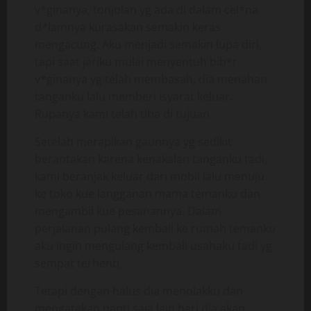
v*ginanya, tonjolan yg ada di dalam cel*na
d*lamnya kurasakan semakin keras
mengacung. Aku menjadi semakin lupa diri,
tapi saat jariku mulai menyentuh bib*r
v*ginanya yg telah membasah, dia menahan
tanganku lalu memberi isyarat keluar.
Rupanya kami telah tiba di tujuan.
Setelah merapikan gaunnya yg sedikit
berantakan karena kenakalan tanganku tadi,
kami beranjak keluar dari mobil lalu menuju
ke toko kue langganan mama temanku dan
mengambil kue pesanannya. Dalam
perjalanan pulang kembali ke rumah temanku
aku ingin mengulang kembali usahaku tadi yg
sempat terhenti,
Tetapi dengan halus dia menolakku dan
mengatakan nanti saja lain hari dia akan