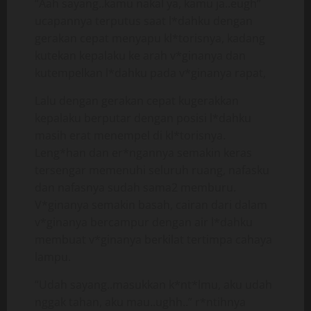
“Aah sayang..kamu nakal ya, kamu ja..eugh”
ucapannya terputus saat l*dahku dengan
gerakan cepat menyapu kl*torisnya, kadang
kutekan kepalaku ke arah v*ginanya dan
kutempelkan l*dahku pada v*ginanya rapat,
Lalu dengan gerakan cepat kugerakkan
kepalaku berputar dengan posisi l*dahku
masih erat menempel di kl*torisnya.
Leng*han dan er*ngannya semakin keras
tersengar memenuhi seluruh ruang, nafasku
dan nafasnya sudah sama2 memburu.
V*ginanya semakin basah, cairan dari dalam
v*ginanya bercampur dengan air l*dahku
membuat v*ginanya berkilat tertimpa cahaya
lampu.
“Udah sayang..masukkan k*nt*lmu, aku udah
nggak tahan, aku mau..ughh..” r*ntihnya