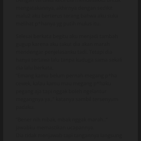
Dengan tertawa kecil dia mendesakku untuk
mengatakannya, akhirnya dengan sedikit
malu2 aku berterus terang bahwa aku suka
melihat p*hanya yg putih mulus itu.
Selesai berkata begitu aku menjadi tambah
gugup karena aku takut dia akan marah
mendengar penjelasanku tadi. Tetapi dia
hanya tertawa lalu tanpa kuduga sama sekali
dia lalu berkata,
“Emang kamu belum pernah megang p*ha
cewek, kalau kamu mau megang p*haku
pegang aja tapi nggak boleh ngelantur
megangnya ya..” katanya sambil tersenyum
padaku.
“Bener nih mbak, mbak nggak marah..”
jawabku memastikan ucapannya.
Dia tidak menjawab tapi tangannya langsung