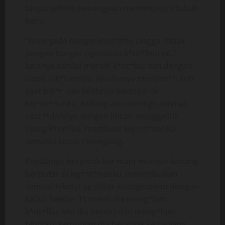
tanpa sehelai benangpun menempel di tubuh
kami.
“Wow gede banget k*nt*lmu Lingga, mbak
pengen banget ngerasain k*nt*lmu ini..”
katanya sambil meraih k*nt*lku dan dengan
cepat dik*lumnya. Aku hanya mendes*h lirih
saat bib*r dan lidahnya bermain di
kej*nt*nanku, kadang aku meringis nikmat
saat l*dahnya dengan lincah menggelitik
ujung k*nt*lku, membuat kej*nt*nanku
semakin keras menegang.
Kepalanya bergerak liar maju mundur kadang
berputar di kej*nt*nanku, menimbulkan
sensasi nikmat yg sukar kuungkapkan dengan
kata2. Sekitar 15 menit dia meng*lum
k*nt*lku, lalu dia berdiri dan meng*lum
bib*rku, kemudian dia beranjak ke ranjang,