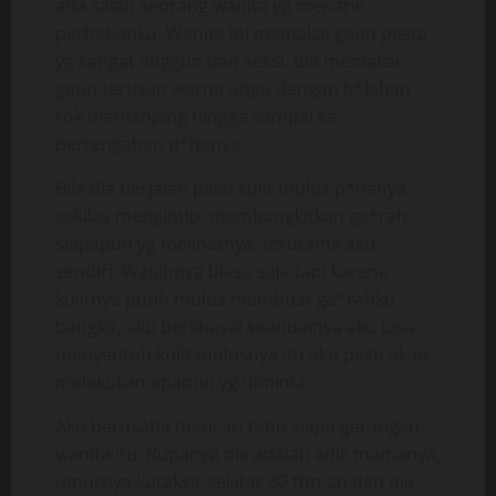
ada salah seorang wanita yg menarik
perhatianku. Wanita ini memakai gaun pesta
yg sangat anggun dan seksi, dia memakai
gaun terusan warna ungu dengan b*lahan
rok memanjang hingga sampai ke
pertengahan p*hanya.
Bila dia berjalan pasti kulit mulus p*hanya
sekilas mengintip, membangkitkan ga*rah
siapapun yg melihatnya, terutama aku
sendiri. Wajahnya biasa saja tapi karena
kulitnya putih mulus membuat ga*rahku
bangkit, aku berkhayal seandainya aku bisa
menyentuh kulit mulusnya itu aku pasti akan
melakukan apapun yg diminta.
Aku berusaha mencari tahu siapa gerangan
wanita itu. Rupanya dia adalah adik mamanya,
umurnya kutaksir sekitar 30 thn-an dan dia