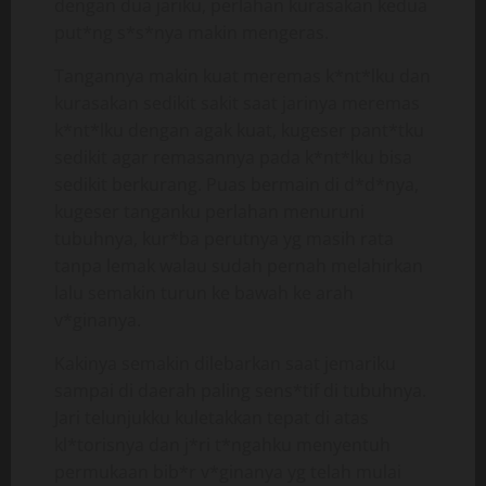
dengan dua jariku, perlahan kurasakan kedua
put*ng s*s*nya makin mengeras.
Tangannya makin kuat meremas k*nt*lku dan
kurasakan sedikit sakit saat jarinya meremas
k*nt*lku dengan agak kuat, kugeser pant*tku
sedikit agar remasannya pada k*nt*lku bisa
sedikit berkurang. Puas bermain di d*d*nya,
kugeser tanganku perlahan menuruni
tubuhnya, kur*ba perutnya yg masih rata
tanpa lemak walau sudah pernah melahirkan
lalu semakin turun ke bawah ke arah
v*ginanya.
Kakinya semakin dilebarkan saat jemariku
sampai di daerah paling sens*tif di tubuhnya.
Jari telunjukku kuletakkan tepat di atas
kl*torisnya dan j*ri t*ngahku menyentuh
permukaan bib*r v*ginanya yg telah mulai