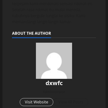
terpejam kami menikmati sensasi nikmat ini.
Setelah rasa nikmat itu mulai mereda,
tubuhnya bergulir lunglai ke sisiku. Kami
memandangi langit-langit kamar.
ABOUT THE AUTHOR
dxwfc
Administrator
Visit Website
View All Posts