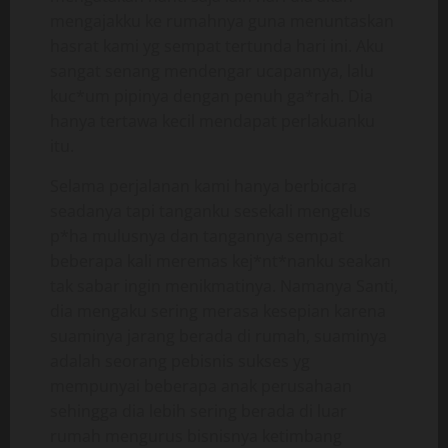
mengajakku ke rumahnya guna menuntaskan
hasrat kami yg sempat tertunda hari ini. Aku
sangat senang mendengar ucapannya, lalu
kuc*um pipinya dengan penuh ga*rah. Dia
hanya tertawa kecil mendapat perlakuanku
itu.
Selama perjalanan kami hanya berbicara
seadanya tapi tanganku sesekali mengelus
p*ha mulusnya dan tangannya sempat
beberapa kali meremas kej*nt*nanku seakan
tak sabar ingin menikmatinya. Namanya Santi,
dia mengaku sering merasa kesepian karena
suaminya jarang berada di rumah, suaminya
adalah seorang pebisnis sukses yg
mempunyai beberapa anak perusahaan
sehingga dia lebih sering berada di luar
rumah mengurus bisnisnya ketimbang