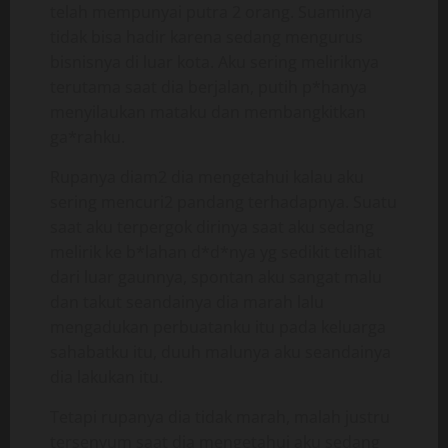
telah mempunyai putra 2 orang. Suaminya
tidak bisa hadir karena sedang mengurus
bisnisnya di luar kota. Aku sering meliriknya
terutama saat dia berjalan, putih p*hanya
menyilaukan mataku dan membangkitkan
ga*rahku.
Rupanya diam2 dia mengetahui kalau aku
sering mencuri2 pandang terhadapnya. Suatu
saat aku terpergok dirinya saat aku sedang
melirik ke b*lahan d*d*nya yg sedikit telihat
dari luar gaunnya, spontan aku sangat malu
dan takut seandainya dia marah lalu
mengadukan perbuatanku itu pada keluarga
sahabatku itu, duuh malunya aku seandainya
dia lakukan itu.
Tetapi rupanya dia tidak marah, malah justru
tersenyum saat dia mengetahui aku sedang