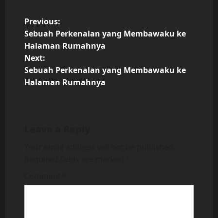
P
Previous:
Sebuah Perkenalan yang Membawaku ke
o
Halaman Rumahnya
Next:
s
Sebuah Perkenalan yang Membawaku ke
t
Halaman Rumahnya
n
a
Leave a Reply
v
Your email address will not be published.
Required fields are marked
*
i
Comment
*
g
a