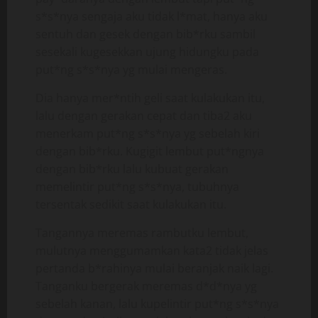
s*s*nya sengaja aku tidak l*mat, hanya aku
sentuh dan gesek dengan bib*rku sambil
sesekali kugesekkan ujung hidungku pada
put*ng s*s*nya yg mulai mengeras.
Dia hanya mer*ntih geli saat kulakukan itu,
lalu dengan gerakan cepat dan tiba2 aku
menerkam put*ng s*s*nya yg sebelah kiri
dengan bib*rku. Kugigit lembut put*ngnya
dengan bib*rku lalu kubuat gerakan
memelintir put*ng s*s*nya, tubuhnya
tersentak sedikit saat kulakukan itu.
Tangannya meremas rambutku lembut,
mulutnya menggumamkan kata2 tidak jelas
pertanda b*rahinya mulai beranjak naik lagi.
Tanganku bergerak meremas d*d*nya yg
sebelah kanan, lalu kupelintir put*ng s*s*nya