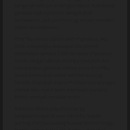
bergerak naik turun dengan cepat. Kuimbangi
gerakan naik turunnya dengan arah
berlawanan, jadi pen*trasi yg terjadi semakin
dalam dirasakannya.
K*nt*lku terasa dijepit oleh v*ginanya, aku
tidak menyangka walaupun dia pernah
melahirkan sampai 2 kali ternyata v*ginanya
masih sangat nikmat, mampu menjepit dan
memberikan gesekan nikmat pada k*nt*lku.
Suara berkecipak akibat kel*min kami yg
beradu ditambah suara r*ntihan dan erangan
nikmat dari mulut kami membuat suasana
kamar menjadi semakin erotis.
Kuremas kedua payudaranya yg
bergelantungan di atas tubuhku, kupilin
put*ng s*s*nya kadang kutarik lembut hingga