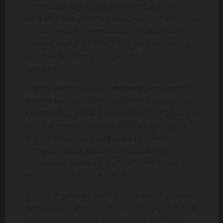
membasah lagi. Kugerakkan kedua jariku
berirama dan kuh*sap kuat2 put*ng s*s*nya,
perlakuanku itu membuatnya makin tidak
mampu menahan diri. Tiba2 dia mendorong
tubuhku lalu dengan cepat dia menaiki
tubuhku.
“Kamu nakal..awas ya sekarang giliran kamu
kubikin lemes..” ucapnya sambil memegang
k*nt*lku lalu diarahkannya ke arah v*ginanya
yg telah merekah basah. Setelah dirasa pas
lalu dia menekan pinggulnya perlahan,
er*ngan nikmat keluar dari mulut kami
bersamaan saat kulit kel*min kami mulai
bersentuhan, nikmat sekali.
Karena v*ginanya telah sangat basah maka
dengan mudah seluruh k*nt*lku dapat masuk
ke dalam v*ginanya, lalu pinggulnya mulai