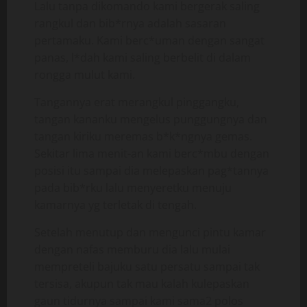
Lalu tanpa dikomando kami bergerak saling
rangkul dan bib*rnya adalah sasaran
pertamaku. Kami berc*uman dengan sangat
panas, l*dah kami saling berbelit di dalam
rongga mulut kami.
Tangannya erat merangkul pinggangku,
tangan kananku mengelus punggungnya dan
tangan kiriku meremas b*k*ngnya gemas.
Sekitar lima menit-an kami berc*mbu dengan
posisi itu sampai dia melepaskan pag*tannya
pada bib*rku lalu menyeretku menuju
kamarnya yg terletak di tengah.
Setelah menutup dan mengunci pintu kamar
dengan nafas memburu dia lalu mulai
mempreteli bajuku satu persatu sampai tak
tersisa, akupun tak mau kalah kulepaskan
gaun tidurnya sampai kami sama2 polos