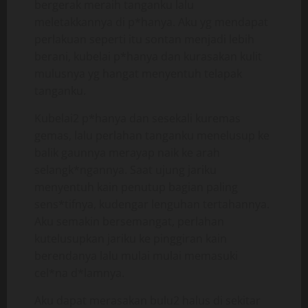
bergerak meraih tanganku lalu
meletakkannya di p*hanya. Aku yg mendapat
perlakuan seperti itu sontan menjadi lebih
berani, kubelai p*hanya dan kurasakan kulit
mulusnya yg hangat menyentuh telapak
tanganku.
Kubelai2 p*hanya dan sesekali kuremas
gemas, lalu perlahan tanganku menelusup ke
balik gaunnya merayap naik ke arah
selangk*ngannya. Saat ujung jariku
menyentuh kain penutup bagian paling
sens*tifnya, kudengar lenguhan tertahannya.
Aku semakin bersemangat, perlahan
kutelusupkan jariku ke pinggiran kain
berendanya lalu mulai mulai memasuki
cel*na d*lamnya.
Aku dapat merasakan bulu2 halus di sekitar