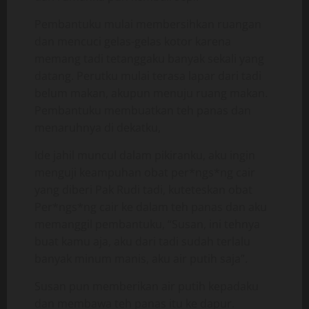
Pembantuku mulai membersihkan ruangan
dan mencuci gelas-gelas kotor karena
memang tadi tetanggaku banyak sekali yang
datang. Perutku mulai terasa lapar dari tadi
belum makan, akupun menuju ruang makan.
Pembantuku membuatkan teh panas dan
menaruhnya di dekatku,
Ide jahil muncul dalam pikiranku, aku ingin
menguji keampuhan obat per*ngs*ng cair
yang diberi Pak Rudi tadi, kuteteskan obat
Per*ngs*ng cair ke dalam teh panas dan aku
memanggil pembantuku, “Susan, ini tehnya
buat kamu aja, aku dari tadi sudah terlalu
banyak minum manis, aku air putih saja”.
Susan pun memberikan air putih kepadaku
dan membawa teh panas itu ke dapur.