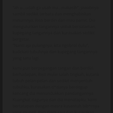
“ah u…udah ga usah ma…makasih”, jawabnya
sambil sedikit terbata dan menghabiskan
minumnya, Risti berdiri dan mau pamit. Dia
mengulurkan tangannya untuk bersalaman,
kupegang tangannya dan kurasakan sedikit
bergetar.
“Nanti aja pulangnya, kita ngobrol dulu”,
kudekati tubuhnya dan kupegang tangannya
yang satu lagi.
kami pun berpegangan tangan dan berdiri
berhadapan, Risti mulai salah tingkah, kutarik
tubuh pelan-pelan dan sedikit menyentuh
tubuhku, kurasakan d*danya berdegup
kencang dia menundukkan pandangannya.
Kuangkat dagunya dan dia menatapku, kami
bertatapan dengan mesra kusentuh bib*rnya
yang mungil, Risti diam saja dan kurasakan