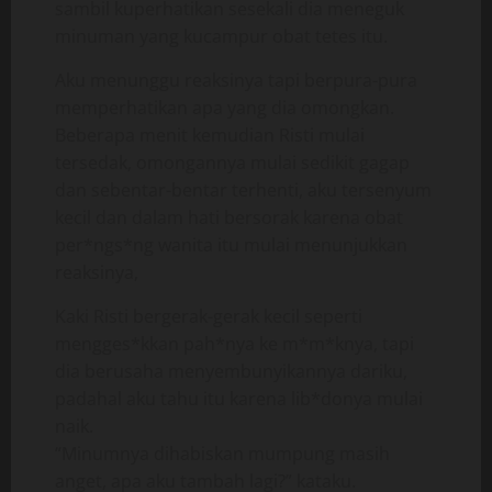
sambil kuperhatikan sesekali dia meneguk
minuman yang kucampur obat tetes itu.
Aku menunggu reaksinya tapi berpura-pura
memperhatikan apa yang dia omongkan.
Beberapa menit kemudian Risti mulai
tersedak, omongannya mulai sedikit gagap
dan sebentar-bentar terhenti, aku tersenyum
kecil dan dalam hati bersorak karena obat
per*ngs*ng wanita itu mulai menunjukkan
reaksinya,
Kaki Risti bergerak-gerak kecil seperti
mengges*kkan pah*nya ke m*m*knya, tapi
dia berusaha menyembunyikannya dariku,
padahal aku tahu itu karena lib*donya mulai
naik.
“Minumnya dihabiskan mumpung masih
anget, apa aku tambah lagi?” kataku.