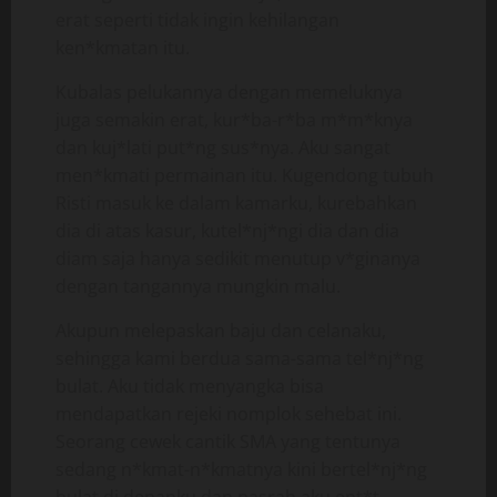
erat seperti tidak ingin kehilangan
ken*kmatan itu.
Kubalas pelukannya dengan memeluknya
juga semakin erat, kur*ba-r*ba m*m*knya
dan kuj*lati put*ng sus*nya. Aku sangat
men*kmati permainan itu. Kugendong tubuh
Risti masuk ke dalam kamarku, kurebahkan
dia di atas kasur, kutel*nj*ngi dia dan dia
diam saja hanya sedikit menutup v*ginanya
dengan tangannya mungkin malu.
Akupun melepaskan baju dan celanaku,
sehingga kami berdua sama-sama tel*nj*ng
bulat. Aku tidak menyangka bisa
mendapatkan rejeki nomplok sehebat ini.
Seorang cewek cantik SMA yang tentunya
sedang n*kmat-n*kmatnya kini bertel*nj*ng