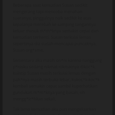
Beberapa saat kemudian Susan sedikit
mengerang tapi mencoba menahan
suaranya, pinggulnya naik sedikit ke atas
kepalanya merebah ke samping tangannya
keluar masuk m*m*knya semakin cepat dan
kemudian terhenti, Susan terkulai lemas
sepertinya dia sudah mencapai puncaknya,
Susan org*sme,
Sementara aku masih on*ni karena nanggung
p*nisku sedang nikmat-nikmatnya dikoc*k,
kuintip Susan masih terkulai lemas dengan
pah*nya masih terbuka lebar, kukoc*k-koc*k
kembali semakin cepat sambil kuperhatikan
gundukan m*m*knya yang basah, oh
mengg*ir*hkan sekali,
Tak lama kemudian aku pun mengeluarkan