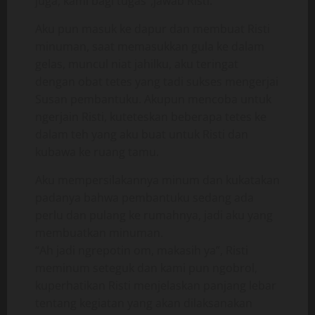
juga, kami bagi tugas”,jawab Risti.
Aku pun masuk ke dapur dan membuat Risti
minuman, saat memasukkan gula ke dalam
gelas, muncul niat jahilku, aku teringat
dengan obat tetes yang tadi sukses mengerjai
Susan pembantuku. Akupun mencoba untuk
ngerjain Risti, kuteteskan beberapa tetes ke
dalam teh yang aku buat untuk Risti dan
kubawa ke ruang tamu.
Aku mempersilakannya minum dan kukatakan
padanya bahwa pembantuku sedang ada
perlu dan pulang ke rumahnya, jadi aku yang
membuatkan minuman.
“Ah jadi ngrepotin om, makasih ya”, Risti
meminum seteguk dan kami pun ngobrol,
kuperhatikan Risti menjelaskan panjang lebar
tentang kegiatan yang akan dilaksanakan