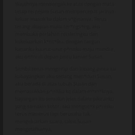
Wajahnya mendongak ke atas dengan mata
tetap terpejam Susan mempercepat jarinya
keluar masuk ke dalam v*ginanya. Terus
terang akupun mulai ter*ngs*ng, aku
membuka perlahan retsletingku dan
kukeluarkan k*nt*lku, dengan tangan
kananku kuurut-urut p*nisku maju mundur,
aku on*ni di depan pintu kamar Susan.
Sambil terus mengintip dari lubang pintu itu
kubayangkan aku sedang men*duri Susan,
aku berada di atas tubuh Susan dan
memasukkan p*nisku ke dalam m*m*knya,
bayangan itu semakin jelas dalam pikiranku
yang semakin kotor, aku mengoc*k p*nisku
terus menerus tapi berusaha tak
mengeluarkan suara, takut Susan
mengetahuinya,