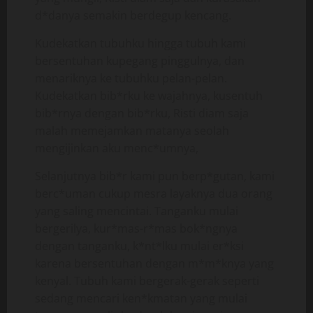
d*danya semakin berdegup kencang.
Kudekatkan tubuhku hingga tubuh kami
bersentuhan kupegang pinggulnya, dan
menariknya ke tubuhku pelan-pelan.
Kudekatkan bib*rku ke wajahnya, kusentuh
bib*rnya dengan bib*rku, Risti diam saja
malah memejamkan matanya seolah
mengijinkan aku menc*umnya,
Selanjutnya bib*r kami pun berp*gutan, kami
berc*uman cukup mesra layaknya dua orang
yang saling mencintai. Tanganku mulai
bergerilya, kur*mas-r*mas bok*ngnya
dengan tanganku, k*nt*lku mulai er*ksi
karena bersentuhan dengan m*m*knya yang
kenyal. Tubuh kami bergerak-gerak seperti
sedang mencari ken*kmatan yang mulai