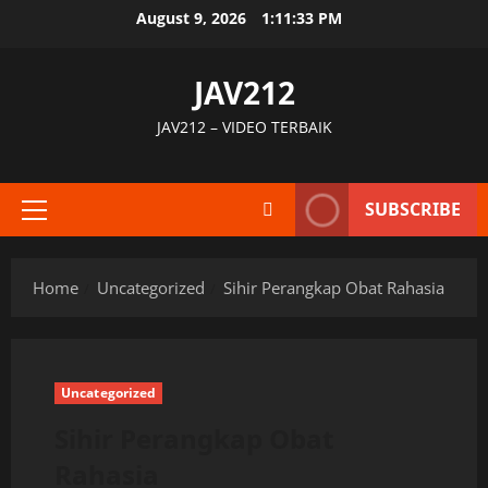
Skip
August 9, 2026
1:11:33 PM
to
content
JAV212
JAV212 – VIDEO TERBAIK
SUBSCRIBE
Primary
Menu
Home
Uncategorized
Sihir Perangkap Obat Rahasia
Uncategorized
Sihir Perangkap Obat
Rahasia