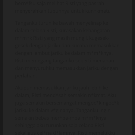
bern*fsu saja melihat Risti yang pasrah
menyerahkan tubuhnya untuk kun*kmati.
Tanganku turun ke bawah menyelinap ke
dalam celana Risti, kurasakan kehangatan
m*m*k Risti yang masih mungil, kugesek-
gesek dengan jariku dan kucoba memasukkan
dengan lembut jariku ke dalam m*m*knya.
Risti memegang tanganku seperti menahan
dan menyuruhku memasukkan jariku dengan
perlahan.
Akupun memasukkan jariku jauh lebih ke
dalam, Risti mend*sah semakin n*kmat. Aku
juga semakin bersemangat mengoc*k-ngoc*k
jariku ke dalam v*ginanya. Tanganku ingin
semakin bebas mer*ba-r*ba m*m*knya
sehingga aku turunkan saja celana Risti
sekaligus cel*na d*lamnya, Risti memelukku