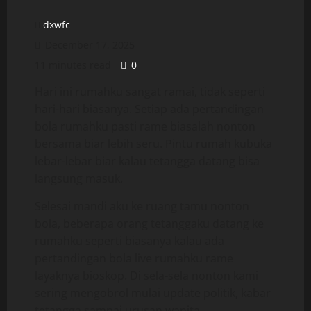
dxwfc
December 17, 2025
11 minutes read
0
Hari ini rumahku sangat ramai, tidak seperti
hari-hari biasanya. Setiap ada pertandingan
bola rumahku pasti rame biasalah nonton
bersama biar lebih seru. Pintu rumah kubuka
lebar-lebar biar kalau tetangga datang bisa
langsung masuk.
Selesai mandi aku ke ruang tamu nonton
bola, beberapa orang tetanggaku datang ke
rumahku seperti biasanya kalau ada
pertandingan bola live rumahku rame
layaknya bioskop. Di sela-sela nonton kami
sering mengobrol mulai update politik, kabar
tetangga sampai urusan wanita.