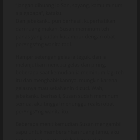
“Jangan dibuang lo San, sayang, kamu minum
aja gapapa”, kataku.
Dan jebakanku pun berhasil, kuperhatikan
dari ruang makan, Susan meminum teh
panas yang sudah kucampur dengan obat
per*ngs*ng wanita tadi.
Hampir setengah gelas ia teguk, dan ia
melanjutkan mencuci gelas dan piring,
beberapa saat kemudian ia meminum lagi teh
itu dan menghabiskannya, mungkin karena
gelasnya mau sekaNenin dicuci. Wah,
jebakanku berhasil, Susan sudah meminum
semua, aku tinggal menunggu reaksi obat
per*ngs*ng wanita itu.
Beberapa menit kemudian Susan mengambil
sapu untuk membersihkan ruang tamu, aku
pura-pura cuek masuk ke kamar dan