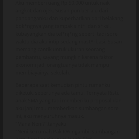
Aku memberi uang Rp.50.000 untuk naik
angkot dan ojek. Susan pun berlalu dari
pandanganku dan kuperhatikan dari belakang
bok*ngnya yang tampak sint*l dan s*ksi,
kubayangkan dia tel*nj*ng seperti tadi sore
waktu dia aku intip sedang mast*rbasi. Susan
memang cantik untuk ukuran seorang
pembantu, sayang mungkin karena faktor
ekonomi jadi orangtuanya tidak mampu
membiayainya sekolah.
Beberapa saat kemudian pintu rumahku
diketuk, sepertinya ada tamu. Ternyata Risti,
anak SMA yang tadi memberiku proposal dan
aku janji mau memberikan sumbangan sore
ini, aku menyuruhnya masuk.
“Mana Neni?”,tanyaku.
“Neni ke rumah Pak RW ngambil sumbangan