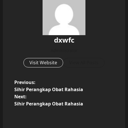
dxwfc
Administrator
Visit Website
View All Posts
P
Previous:
Sihir Perangkap Obat Rahasia
o
Next:
Sihir Perangkap Obat Rahasia
s
t