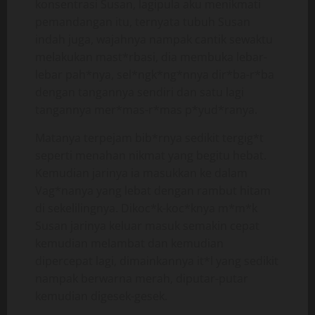
konsentrasi Susan, lagipula aku menikmati
pemandangan itu, ternyata tubuh Susan
indah juga, wajahnya nampak cantik sewaktu
melakukan mast*rbasi, dia membuka lebar-
lebar pah*nya, sel*ngk*ng*nnya dir*ba-r*ba
dengan tangannya sendiri dan satu lagi
tangannya mer*mas-r*mas p*yud*ranya.
Matanya terpejam bib*rnya sedikit tergig*t
seperti menahan nikmat yang begitu hebat.
Kemudian jarinya ia masukkan ke dalam
Vag*nanya yang lebat dengan rambut hitam
di sekelilingnya. Dikoc*k-koc*knya m*m*k
Susan jarinya keluar masuk semakin cepat
kemudian melambat dan kemudian
dipercepat lagi, dimainkannya it*l yang sedikit
nampak berwarna merah, diputar-putar
kemudian digesek-gesek.