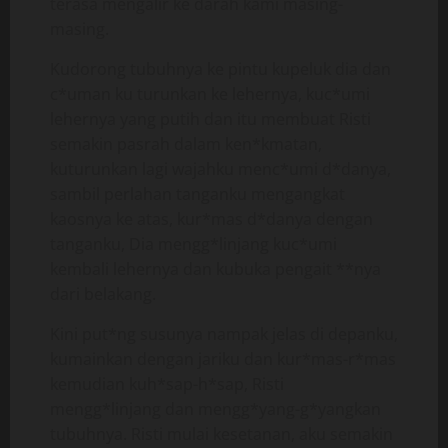
terasa mengalir ke darah kami masing-
masing.
Kudorong tubuhnya ke pintu kupeluk dia dan
c*uman ku turunkan ke lehernya, kuc*umi
lehernya yang putih dan itu membuat Risti
semakin pasrah dalam ken*kmatan,
kuturunkan lagi wajahku menc*umi d*danya,
sambil perlahan tanganku mengangkat
kaosnya ke atas, kur*mas d*danya dengan
tanganku, Dia mengg*linjang kuc*umi
kembali lehernya dan kubuka pengait **nya
dari belakang.
Kini put*ng susunya nampak jelas di depanku,
kumainkan dengan jariku dan kur*mas-r*mas
kemudian kuh*sap-h*sap, Risti
mengg*linjang dan mengg*yang-g*yangkan
tubuhnya. Risti mulai kesetanan, aku semakin