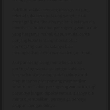
Pak Rudi adalah seorang tetanggaku yang
tekenal suka bercanda tapi yang berbau
porn*gr*fi, dia tiba-tiba nyeletuk katanya dia
membeli sebuah obat per*ngs*ng wanita Cair
yang harganya mahal, diapun mulai cerita
panjang lebar tentang khasiat obat
Per*ngs*ng Cair itu katanya bisa
meningkatkan lib*do wanita dengan cepat,
Aku pun iseng-iseng minta ke dia obat
per*ngs*ng wanita itu pengin buktikan,
karena kami memang sudah cukup akrab
diapun tanpa pikir panjang memberikan
sebotol kecil obat per*ngs*ng wanita itu, tapi
pesannya jangan dipakai semua, sisanya dia
minta dikembalikan, percaya ga percaya
akupun mengambilnya,