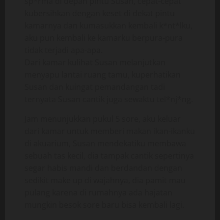
sp*rma di depan pintu Susan, cepat-cepat
kubersihkan dengan keset di dekat pintu
kamarnya dan kumasukkan kembali k*nt*lku,
aku pun kembali ke kamarku berpura-pura
tidak terjadi apa-apa.
Dari kamar kulihat Susan melanjutkan
menyapu lantai ruang tamu, kuperhatikan
Susan dan kuingat pemandangan tadi
ternyata Susan cantik juga sewaktu tel*nj*ng.
Jam menunjukkan pukul 5 sore, aku keluar
dari kamar untuk memberi makan ikan-ikanku
di akuarium, Susan mendekatiku membawa
sebuah tas kecil, dia tampak cantik sepertinya
segar habis mandi dan berdandan dengan
sedikit make up di wajahnya, dia pamit mau
pulang karena di rumahnya ada hajatan
mungkin besok sore baru bisa kembali lagi.