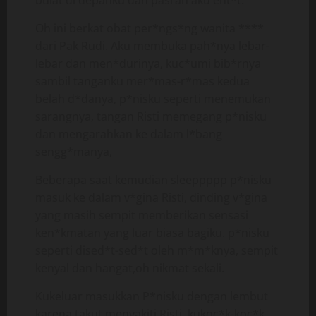
bulat di depanku dan pasrah aku ent*t.
Oh ini berkat obat per*ngs*ng wanita ****
dari Pak Rudi. Aku membuka pah*nya lebar-
lebar dan men*durinya, kuc*umi bib*rnya
sambil tanganku mer*mas-r*mas kedua
belah d*danya, p*nisku seperti menemukan
sarangnya, tangan Risti memegang p*nisku
dan mengarahkan ke dalam l*bang
sengg*manya,
Beberapa saat kemudian sleeppppp p*nisku
masuk ke dalam v*gina Risti, dinding v*gina
yang masih sempit memberikan sensasi
ken*kmatan yang luar biasa bagiku. p*nisku
seperti dised*t-sed*t oleh m*m*knya, sempit
kenyal dan hangat,oh nikmat sekali.
Kukeluar masukkan P*nisku dengan lembut
karena takut menyakiti Risti, kukoc*k-koc*k