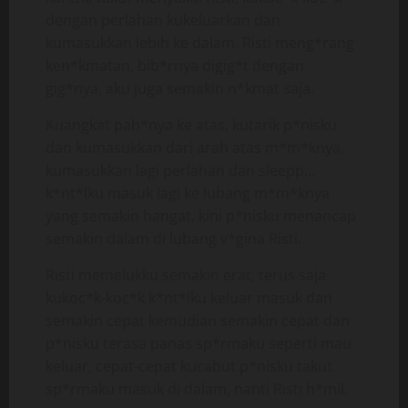
dengan perlahan kukeluarkan dan
kumasukkan lebih ke dalam. Risti meng*rang
ken*kmatan, bib*rnya digig*t dengan
gig*nya, aku juga semakin n*kmat saja.
Kuangkat pah*nya ke atas, kutarik p*nisku
dan kumasukkan dari arah atas m*m*knya,
kumasukkan lagi perlahan dan sleepp…
k*nt*lku masuk lagi ke lubang m*m*knya
yang semakin hangat, kini p*nisku menancap
semakin dalam di lubang v*gina Risti.
Risti memelukku semakin erat, terus saja
kukoc*k-koc*k k*nt*lku keluar masuk dan
semakin cepat kemudian semakin cepat dan
p*nisku terasa panas sp*rmaku seperti mau
keluar, cepat-cepat kucabut p*nisku takut
sp*rmaku masuk di dalam, nanti Risti h*mil.