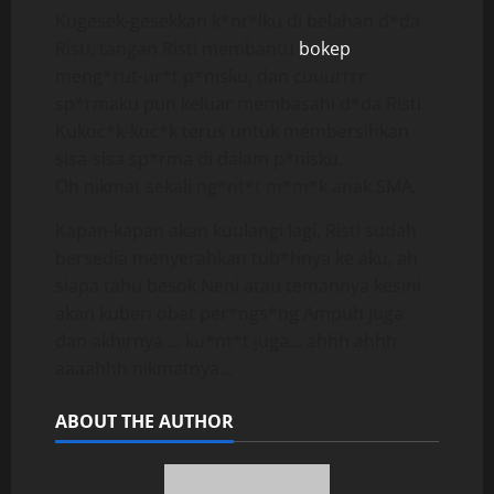
Kugesek-gesekkan k*nt*lku di belahan d*da
Risti, tangan Risti membantu
bokep
meng*rut-ur*t p*nisku, dan cuuurrrr
sp*rmaku pun keluar membasahi d*da Risti.
Kukoc*k-koc*k terus untuk membersihkan
sisa-sisa sp*rma di dalam p*nisku.
Oh nikmat sekali ng*nt*t m*m*k anak SMA,
Kapan-kapan akan kuulangi lagi, Risti sudah
bersedia menyerahkan tub*hnya ke aku, ah
siapa tahu besok Neni atau temannya kesini
akan kuberi obat per*ngs*ng Ampuh juga
dan akhirnya … ku*nt*t juga… ahhh ahhh
aaaahhh nikmatnya…
ABOUT THE AUTHOR