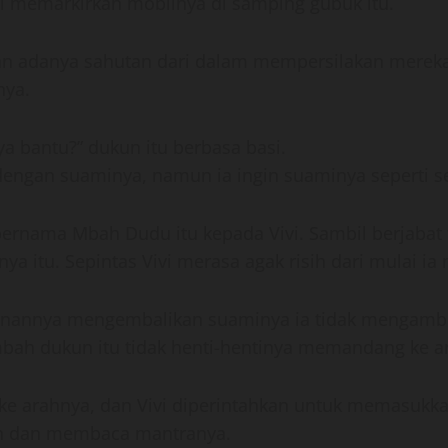
i memarkirkan mobilnya di samping gubuk itu.
an adanya sahutan dari dalam mempersilakan mereka
nya.
a bantu?” dukun itu berbasa basi.
engan suaminya, namun ia ingin suaminya seperti sed
bernama Mbah Dudu itu kepada Vivi. Sambil berjab
nya itu. Sepintas Vivi merasa agak risih dari mulai i
inannya mengembalikan suaminya ia tidak mengambil 
ah dukun itu tidak henti-hentinya memandang ke ar
 ke arahnya, dan Vivi diperintahkan untuk memasukka
n dan membaca mantranya.