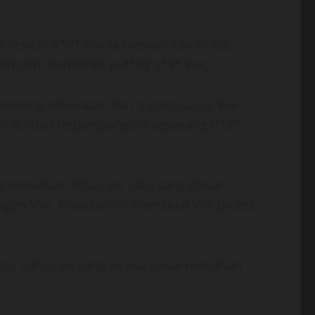
ekitar d*d* Vivi ia oleskan cairan itu,
n dan memilintir put*ng s*s* Vivi,
emang kelewatan dari tugasnya itu, Vivi
an itu dan terpampanglah sepasang d*d*
uat menahan n*fsunya. Lalu sang dukun
gan Vivi, tindakan ini membuat Vivi protes,
tur nafasnya yang terasa sesak menahan