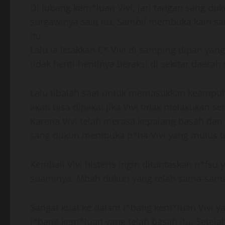
Di lubang kem*luan Vivi, jari tangan sang d
surgawinya saat itu. Sambil membuka kain sa
itu.
Lalu ia letakkan C* Vivi di samping dipan yan
tidak henti-hentinya beraksi di sekitar daerah
Lalu tibalah saat untuk memasukkan keampuh
akan bisa dipakai jika Vivi tidak melakukan 
Karena Vivi telah merasa kepalang basah dan
sang dukun membuka p*ha Vivi yang mulus ter
Kembali Vivi histeris ingin dituntaskan n*fs
suaminya. Mbah dukun yang telah sama-sama
Sangat kuat ke dalam l*bang kem*luan Vivi ya
l*bang kem*luan yang telah basah itu. Setel