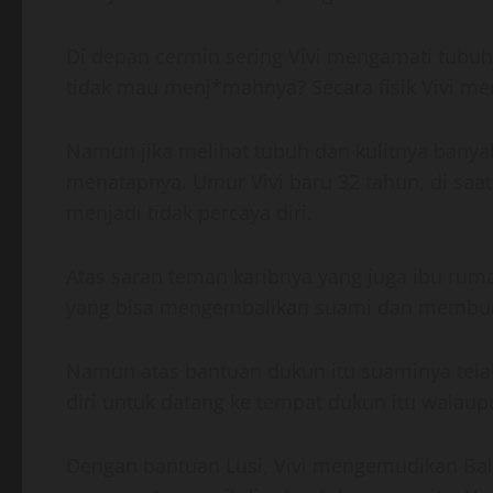
Di depan cermin sering Vivi mengamati tubu
tidak mau menj*mahnya? Secara fisik Vivi m
Namun jika melihat tubuh dan kulitnya banya
menatapnya. Umur Vivi baru 32 tahun, di saa
menjadi tidak percaya diri.
Atas saran teman karibnya yang juga ibu rum
yang bisa mengembalikan suami dan membuat A
Namun atas bantuan dukun itu suaminya tela
diri untuk datang ke tempat dukun itu walaup
Dengan bantuan Lusi, Vivi mengemudikan Bal