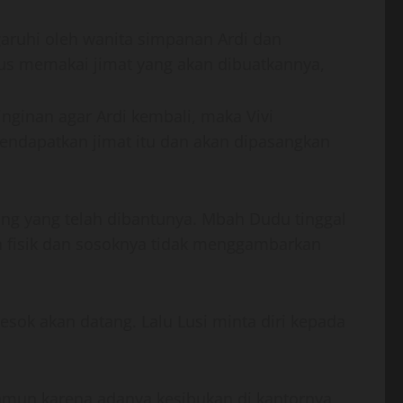
aruhi oleh wanita simpanan Ardi dan
us memakai jimat yang akan dibuatkannya,
inginan agar Ardi kembali, maka Vivi
mendapatkan jimat itu dan akan dipasangkan
rang yang telah dibantunya. Mbah Dudu tinggal
mun fisik dan sosoknya tidak menggambarkan
esok akan datang. Lalu Lusi minta diri kepada
namun karena adanya kesibukan di kantornya