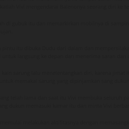
atlah Vivi mengendarai Balenonya seorang diri ke t
lah di gubuk itu dan memarkirkan mobilnya di samping
ujan.
 pintu itu dibuka Dudu dari dalam dan mempersilak
i untuk langsung ke depan dan menerima saran dan c
kain sarung lalu menelentangkan diri, karena jimat 
in untuk memakai sarung yang dipinjamkan sang dukun 
yang telah lama dan saat itu Vivi membuka seluruh p
ng dukun memasuki kamar itu dan minta Vivi berbari
u memulai melakukan aktifitasnya dengan memasangka