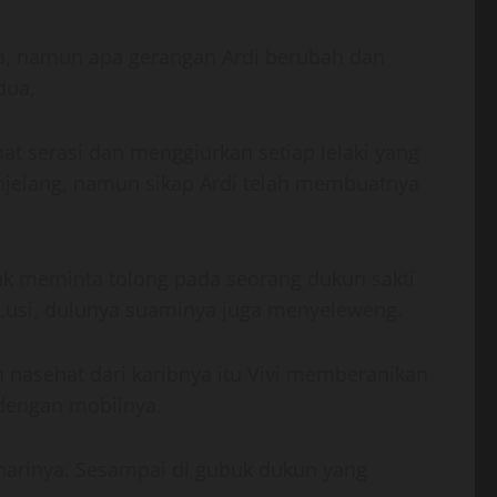
ya, namun apa gerangan Ardi berubah dan
dua,
t serasi dan menggiurkan setiap lelaki yang
enjelang, namun sikap Ardi telah membuatnya
tuk meminta tolong pada seorang dukun sakti
 Lusi, dulunya suaminya juga menyeleweng.
nasehat dari karibnya itu Vivi memberanikan
 dengan mobilnya.
harinya. Sesampai di gubuk dukun yang