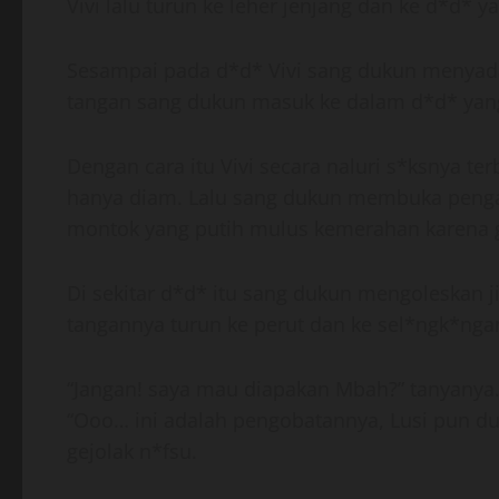
Vivi lalu turun ke leher jenjang dan ke d*d* y
Sesampai pada d*d* Vivi sang dukun menyadari
tangan sang dukun masuk ke dalam d*d* yang 
Dengan cara itu Vivi secara naluri s*ksnya t
hanya diam. Lalu sang dukun membuka pengai
montok yang putih mulus kemerahan karena g
Di sekitar d*d* itu sang dukun mengoleskan 
tangannya turun ke perut dan ke sel*ngk*ngan
“Jangan! saya mau diapakan Mbah?” tanyanya
“Ooo… ini adalah pengobatannya, Lusi pun d
gejolak n*fsu.