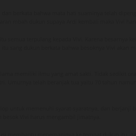
 dan berkata bahwa mata hati suaminya telah dipeng
aran mbah dukun supaya Ardi kembali maka Vivi har
 itu semua terpulang kepada Vivi. Karena besarnya ke
h itu sang dukun berkata bahwa besoknya Vivi akan 
 lama memiliki ilmu yang amat sakti. Tidak sedikit o
 istri. Umurnya telah beranjak tua yaitu 70 tahun na
mlop untuk memenuhi syarat-syaratnya, dan berjanji b
 besok Vivi harus mengambil jimatnya.
a Lusi membantu menemaninya ke tempat dukun itu, 