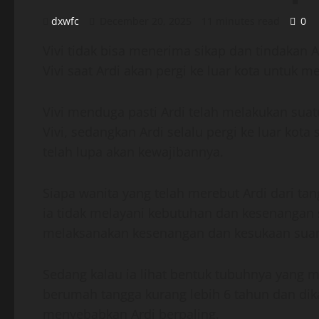
dxwfc
December 20, 2025
11 minutes read
0
Vivi tidak bisa menerima sikap dan tindakan A
Vivi saat Ardi akan pergi ke luar kota untuk m
Vivi menduga pasti Ardi telah melakukan sua
Vivi, sedangkan Ardi selalu pergi ke luar kota
telah lupa akan kewajibannya.
Siapa wanita yang telah merebut Ardi dari tan
ia tidak melayani kebutuhan dan kesenangan 
melaksanakan kesenangan dan kesukaan sua
Sedang kalau ia lihat bentuk tubuhnya yang m
berumah tangga kurang lebih 6 tahun dan dik
menyebabkan Ardi berpaling.