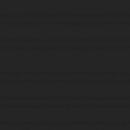
hnya, ia pun rajin senam dan melangsingkan tubuhn
emang seorang ibu rumah tangga yang telah ber*nak 
k membuat gadis yang iri karena bentuk tubuhnya ama
t itu ia butuh pelampiasan b*rahi jika malam hari m
ah tangga dan wanita karir, maka Vivi disarankan un
rdi bertekuk lutut kembali. Ini telah lama di coba
h melupakan wanita simp*nannya. Dengan saran dan 
un jaraknya agak jauh kurang lebih 2 jam perjalanan
enonya ke tempat dukun itu. Mereka berangkat pagi 