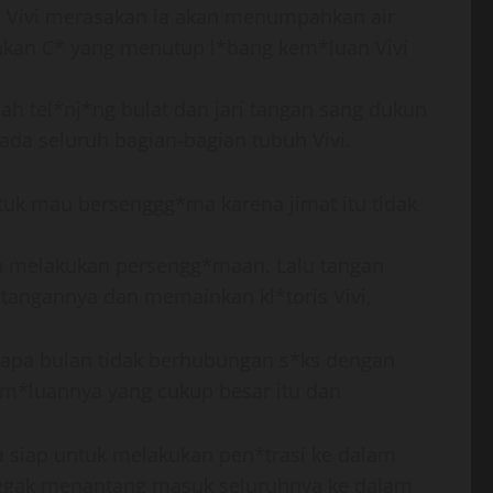
ga Vivi merasakan ia akan menumpahkan air
unkan C* yang menutup l*bang kem*luan Vivi
lah tel*nj*ng bulat dan jari tangan sang dukun
 pada seluruh bagian-bagian tubuh Vivi.
uk mau bersenggg*ma karena jimat itu tidak
un melakukan persengg*maan. Lalu tangan
 tangannya dan memainkan kl*toris Vivi,
berapa bulan tidak berhubungan s*ks dengan
m*luannya yang cukup besar itu dan
a siap untuk melakukan pen*trasi ke dalam
 tegak menantang masuk seluruhnya ke dalam