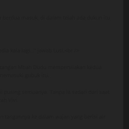
 berdua masuk, di dalam telah ada dukun itu
ia kala lagi…” jawab Lusi.<br />
at tangan Mbah Dudu mempersilakan kedua
a memasuki gubuk itu.
pusing semuanya. Tanpa ia sadari dari saat
ah Vivi.
n tangannya ke dalam wajan yang berisi air