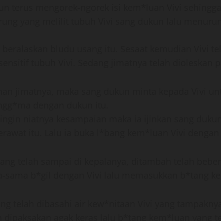
ukun terus mengorek-ngorek isi kem*luan Vivi sehing
rung yang melilit tubuh Vivi sang dukun lalu menur
g beralaskan bludu usang itu. Sesaat kemudian Vivi te
 sensitif tubuh Vivi. Sedang jimatnya telah dioleskan
an jimatnya, maka sang dukun minta kepada Vivi unt
sengg*ma dengan dukun itu.
 ingin niatnya kesampaian maka ia ijinkan sang duk
awat itu. Lalu ia buka l*bang kem*luan Vivi dengan
u yang telah sampai di kepalanya, ditambah telah be
-sama b*gil dengan Vivi lalu memasukkan b*tang ke
ng telah dibasahi air kew*nitaan Vivi yang tampakny
ah dipaksakan agak keras lalu b*tang kem*luan yang