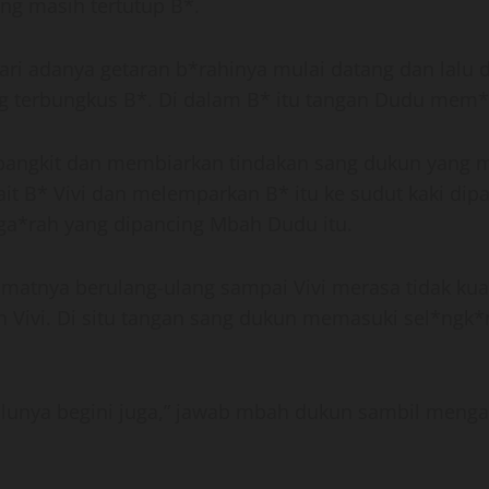
ang masih tertutup B*.
 adanya getaran b*rahinya mulai datang dan lalu di s
terbungkus B*. Di dalam B* itu tangan Dudu mem*li
erbangkit dan membiarkan tindakan sang dukun yang m
t B* Vivi dan melemparkan B* itu ke sudut kaki dip
a*rah yang dipancing Mbah Dudu itu.
jimatnya berulang-ulang sampai Vivi merasa tidak k
 Vivi. Di situ tangan sang dukun memasuki sel*ngk*n
.
ulunya begini juga,” jawab mbah dukun sambil menga