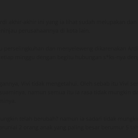
rdi akhir-akhir ini yang ia lihat sudah melupakan da
eninjau perusahaannya di kota lain.
tu perselingkuhan dan menyeleweng dikarenakan Ardi
 setiap minggu dengan begitu hubungan s*ks-nya dengan
gannya, Vivi tidak mengetahui. Oleh sebab itu Vivi s
suaminya, namun semua itu ia rasa tidak mungkin d
minya.
ungkin telah berubah? namun ia sadari tidak mungkin 
aruniai 2 orang anak yang paling besar berumur 5 ta