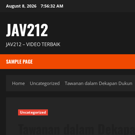
Skip
August 8, 2026
7:56:33 AM
to
content
JAV212
JAV212 – VIDEO TERBAIK
SAMPLE PAGE
Home
Uncategorized
Tawanan dalam Dekapan Dukun
Uncategorized
Tawanan dalam Dekap