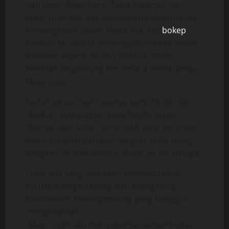
dan pem*rkosa kami. Tidak kutemui, dari
putaran waktu; aku menyadari kalau mereka
kemungkinan sudah check out dan
bokep
kembali ke Jakarta meninggalkan kami dalam
keadaan seperti ini, aku tertidur dalam
keadaan tergantung sementara kelihatannya
Maya juga.
Sudah empat hari rasanya kami diculik dan
disekap. Ketegangan yang begitu tinggi
disertai rasa lapar, serta sakit yang beruntun
mulai pergelangan kaki, tangan, serta maag
yang belum diisi. Kulihat Maya, oh dia terjaga,
Tidak ada yang bisa kami komunikasikan
kecuali saling pandang dan saling tatap
keberadaan masing-masing yang sungguh
mengenaskan.
“May,” ingin aku menyapanya namun hanya