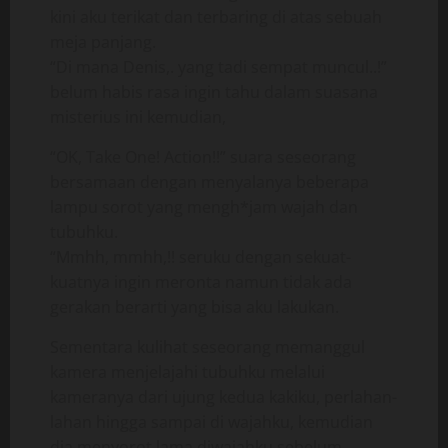
kini aku terikat dan terbaring di atas sebuah
meja panjang.
“Di mana Denis,. yang tadi sempat muncul..!”
belum habis rasa ingin tahu dalam suasana
misterius ini kemudian,
“OK, Take One! Action!!” suara seseorang
bersamaan dengan menyalanya beberapa
lampu sorot yang mengh*jam wajah dan
tubuhku.
“Mmhh, mmhh,!! seruku dengan sekuat-
kuatnya ingin meronta namun tidak ada
gerakan berarti yang bisa aku lakukan.
Sementara kulihat seseorang memanggul
kamera menjelajahi tubuhku melalui
kameranya dari ujung kedua kakiku, perlahan-
lahan hingga sampai di wajahku, kemudian
dia menyorot lama diwajahku sebelum