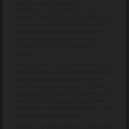
dengan tali pramuka yang sama.
Mulutku penuh dengan kain-kain, masih
tersumbat, tapi rasanya tidak dengan lakban
tetapi rasanya bibir ini sedikit terbuka serta
ada sapu tangan yang melintas diantara
bibirku yang menyumpal mulutku, yang
ternyata ujung simpulnya diikatkan ke
tengkukku.
“Mmhh.. mmhh..!!” Sia sia usahaku bersuara.
Kakiku terasa tidak terikat lagi jadi satu, tapi,
ugh! tetap tak bisa kugerakkan. Perlahan
kucoba mengangkat kepalaku, menggeleng-
geleng sedikit kepalaku agar rambutku yang
panjang tidak mengganggu penglihatanku, oh
kulihat kakiku meng*ngk*ng lebar dan terikat
pada ujungnya masing-masing.
“Mmmhh..,” d*sahku begitu aku sadari bahwa