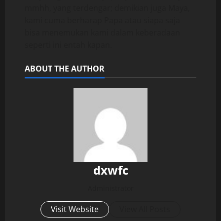
mmhh, yang terdengar; demikian juga Maya,
kami cuma berharap Papa atau siapa saja
bisa menemukan kami dalam keberadaan
seperti ini entah kapan.
ABOUT THE AUTHOR
dxwfc
Administrator
Visit Website
View All Posts