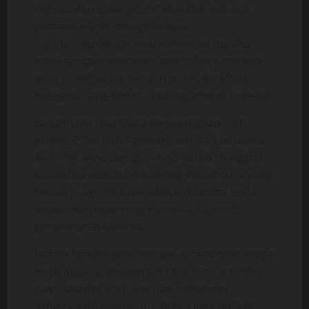
Papaa.. Aku takut jatuh!” di sudut lain ada
pemandangan mengenaskan.
“Ough..,” kudengar suara erangan itu, aku
kenal dengan suaranya, ada cahaya kamera
yang menghujam tubuhnya, oh, itu Maya,
kolegaku yang terkenal paling s*xy di hotelku.
Bagaimana bisa Maya terperangkap oleh
mereka? Tak habis pertanyaan dari benakku.
Aku lihat Maya, dengan blus kerah shanghai
berwarna merah berkancing merah juga yang
berbaris rapi ke leher, dan rok hitam, serta
sepatu kerjanya yang dihiasi tali tipis di
pergelangan kakinya,
Dalam kondisi yang serupa, terikat tangannya
ke punggung dengan tali rafia kuning meliliti
pay*daranya dari atas dan bawahnya
sehingga menyembul, kakinya juga terikat