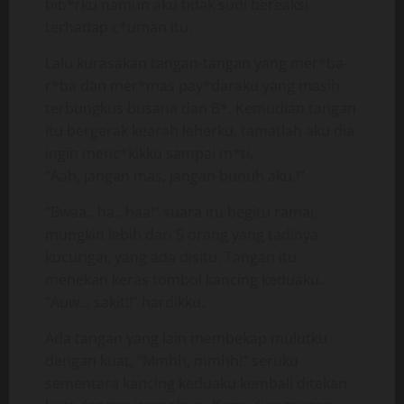
bib*rku namun aku tidak sudi bereaksi
terhadap c*uman itu.
Lalu kurasakan tangan-tangan yang mer*ba-
r*ba dan mer*mas pay*daraku yang masih
terbungkus busana dan B*. Kemudian tangan
itu bergerak kearah leherku, tamatlah aku dia
ingin menc*kikku sampai m*ti,
“Aah, jangan mas, jangan bunuh aku,!”
“Bwaa.. ha.. haa!” suara itu begitu ramai,
mungkin lebih dari 5 orang yang tadinya
kucurigai, yang ada disitu. Tangan itu
menekan keras tombol kancing keduaku.
“Auw.., sakit!!” hardikku.
Ada tangan yang lain membekap mulutku
dengan kuat, “Mmhh, mmhh!” seruku
sementara kancing keduaku kembali ditekan