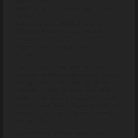
seluruh dunia.
“Bwaa ha.. ha.. ha..!!” ancam salah stu dari
mereka.
“Dan bilang juga sama Mbak Maya ya..”
“Uh, mmhh!!” hanya itu yang keluar dari
mulutku ini.
“Papaa.. Papaa, tolong aku, lepaskan aku dari
sini Paa,!!”
Hanya itu saja harapku agar Papa bisa
mencoba mendeteksi keberadaanku, karena
aku ingat nomor HPku yang satu lagi aku
bawa jadi mungkin Papa bisa lacak lewat
Location Data Services. Rasanya hari sudah
kembali malam, kulihat Maya yang terikat tak
berdaya itu juga digantung persis seperti
keadaan diriku,
Mataku kembali mencari-cari para penculik