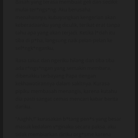
Basah yang terasa membuat geli dan sedikit
mulai ter*ngs*ng. Aku berusaha
menahannya, kubayangkan kengerian akan
keberadaanku yang diculik, terikat erat tanpa
tahu apa yang akan terjadi. Ketika l*dah itu
tiba di p*ha, langsung naik pelan-pelan ke
sel*ngk*nganku,
Rasa takut dan ngeriku hilang dan tiba tiba
ada r*ngs*ngan yang semakin membara,
dibenakku terbayang Papa dengan
kekhawatirannya dalam sakitnya. Kurasa
pipiku membasah menangis, karena kutahu
dia pasti sangat cemas mencari kabar berita
dariku.
“Aaghh,!” kurasakan b*tang pen*s yang besar
masuk kedalam v*ginaku secara paksa, aku
tidak membiarkan diriku org*sme karena