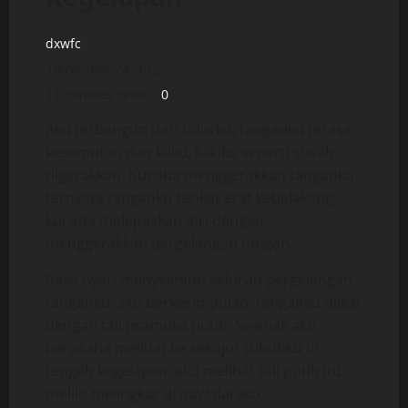
dxwfc
December 24, 2025
11 minutes read
0
Aku terbangun dari tidurku, tanganku terasa
kesemutan dan kaku, kakiku seperti susah
digerakkan. Kucoba menggerakkan tanganku,
ternyata tanganku terikat erat kebelakang,
kucoba melepaskan diri dengan
menggerakkan pergelangan tangan,
Rasa nyeri menyelimuti seluruh pergelangan
tanganku, aku berkesimpulan, tanganku diikat
dengan tali pramuka putih. Sejenak aku
berusaha melihat ke sekujur tubuhku di
tengah kegelapan, aku melihat tali putih itu
melilit melingkar di pay*daraku,