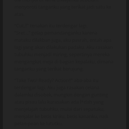
menyoroti tanganku yang terikat jadi satu ke
atas.
“Cut,!!” teriakan itu terdengar lagi.
“Sret..,” gelap pemandanganku karena
mataku dilakban juga, aku pasrah, entah apa
lagi yang akan dilakukan padaku. Aku rasakan
tubuhku menjadi miring, sepertinya mereka
mengangkat meja di bagian kepalaku, dimana
tanganku yang terikat berujung.
“Take Two! Ready? Action!!” aba-aba itu
terdengar lagi. Aku juga rasakan celana
dalamku disobek, mungkin dengan gunting
atau pisau lalu kurasakan ada l*dah yang
menjelajah tubuhku, mulai dari sepatuku,
menjalar ke betis kiriku, betis kananku, naik
pelan-pean ke lututku,