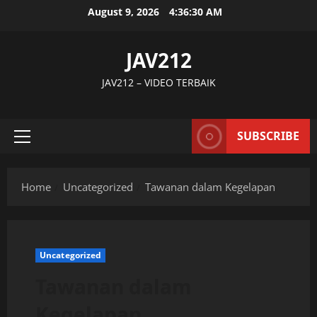
Skip
August 9, 2026
4:36:31 AM
to
content
JAV212
JAV212 – VIDEO TERBAIK
SUBSCRIBE
Primary
Menu
Home
Uncategorized
Tawanan dalam Kegelapan
Uncategorized
Tawanan dalam
Kegelapan