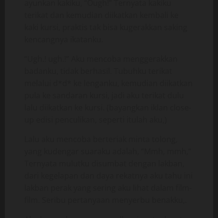
ayunkan kakiku, “Ough!” Ternyata kakiku
terikat dan kemudian diikatkan kembali ke
kaki kursi, praktis tak bisa kugerakkan saking
kencangnya ikatanku.
“Ugh.! ugh.!” Aku mencoba menggerakkan
badanku, tidak berhasil. Tubuhku terikat
melalui d*d* ke lenganku, kemudian diikatkan
pula ke sandaran kursi, jadi aku terikat dulu
lalu diikatkan ke kursi. (bayangkan iklan close-
up edisi penculikan, seperti itulah aku,)
Lalu aku mencoba berteriak minta tolong,
yang kudengar suaraku adalah, “Mmh, mmh,”
Ternyata mulutku disumbat dengan lakban,
dari kegelapan dan daya rekatnya aku tahu ini
lakban perak yang sering aku lihat dalam film-
film. Seribu pertanyaan menyerbu benakku,.