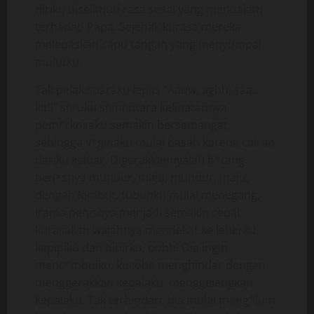
diriku diselimuti rasa sesal yang mendalam
terhadap Papa. Sejenak kurasa mereka
melepaskan sapu tangan yang menyumpal
mulutku.
Tak pelak suaraku lepas “Aauw, aghh, saa..
kit!!” seruku sementara kelihatannya
pem*rkosaku semakin bersemangat,
sehingga v*ginaku mulai basah karena cairan
dariku keluar. Digerakkannyalah b*tang
pen*snya mundur, maju, mundur, maju,
dengan lembut, tubuhku mulai menegang,
Irama penisnya menjadi semakin cepat
kurasakan wajahnya mendekat ke leherku,
kepipiku dan bibirku, oohh! Dia ingin
menc*mbuiku, kucoba menghindar dengan
menggerakkan kepalaku, menggelengkan
kepalaku. Tak terhindari, dia mulai meng*lum