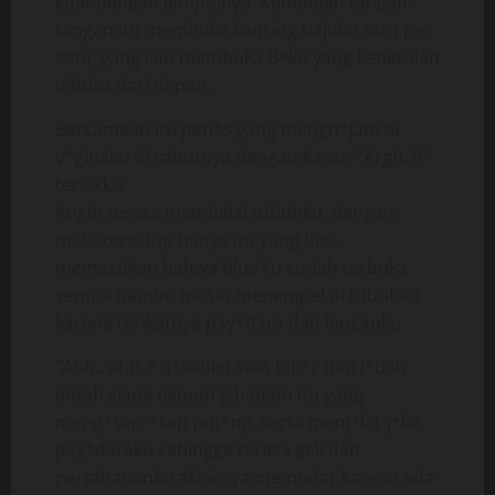
kuat dengan jempolnya. Kemudian tangan-
tangan itu membuka kancing bajuku satu per
satu, yang lain membuka B*ku yang kebetulan
dibuka dari depan.
Bersamaan itu pen*s yang mengh*jam di
v*ginaku di cabutnya dengan kasar. “Argh..!!”
teriakku.
Angin terasa membelai tubuhku, dengan
mata tertutup hanya itu yang bisa
memastikan bahwa blus ku sudah terbuka
semua namun masih menempel di tubuhku
karena terikatnya pay*dara dan lenganku.
“Ahh.. ahh..” d*sahku saat bib*r dan l*dah
entah siapa oknum jahanam itu yang
meng*sap-*sap put*ng, serta menj*lat-j*lat
pay*daraku sehingga terasa geli dan
pertahananku akhirnya memudar karena ada