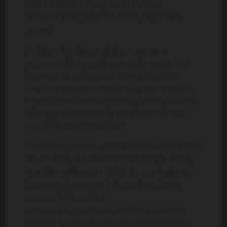
rasa kenikmatan yang lebih berhasil
mendominasi perasaan sesal yang masih
tinggal.
Di dalam kegelapan akibat mata yang
tertutup lakban ini aku rasa ada orang lain
lagi yang mungkin mendapat gilirannya
langsung memasukkan b*tang pen*snya ke
v*ginaku melakukannya dengan sangat kasar
sehingga rasa sakit yag tiada tara kembali
membuatku tak sadar diri.
Entah berapa lama aku tak sadarkan diri. Saat
aku siuman, aku rasa hari sudah agak siang,
mungkin sekitar jam 15.00. Karena kudengar
lagi suara Papa yang bak teriakan di atas
gunung “Mila.., Mila..”
Oohh, Papa mencariku, kucoba membuka
mataku, gudang tempat aku disekap sedikit