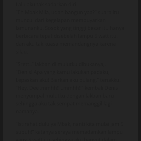
Lalu aku tak sadarkan diri.
“Eh Mbak Mila, udah bangun yaa?” suara itu
muncul dari kegelapan membuyarkan
lamunanku. Sosok yang tinggi besar itu hanya
berbicara tepat disebelah lampu 5 watt itu,
dan aku tak kuasa memandangnya karena
silau.
“Srett..” lakban di mulutku dibukanya,.
“Denis! Apa yang kamu lakukan padaku,
Lepaskan aku! Biarkan aku pulang,” teriakku.
“Hey, Dee .mmhh!! ..mmhh!!” kembali Denis
menyumpal mulutku dengan lakban baru
sehingga aku tak sempat memanggil lagi
namanya.
“Istirahat dulu ya Mbak, nanti kita mulai jam 5
subuh!” katanya seraya memadamkan lampu
yang 5 watt itu sehingga aku hanyut dalam